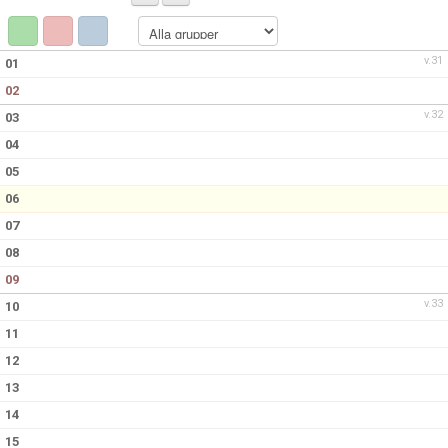
v.31
01
02
v.32
03
04
05
06
07
08
09
v.33
10
11
12
13
14
15