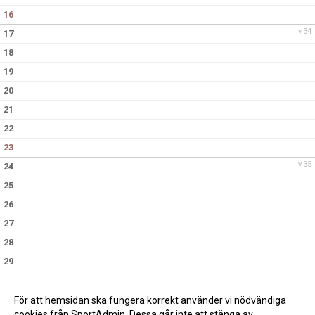
16
v.34
17
18
19
20
21
22
23
v.35
24
25
26
27
28
29
30
v.36
31
För att hemsidan ska fungera korrekt använder vi nödvändiga
cookies från SportAdmin. Dessa går inte att stänga av.