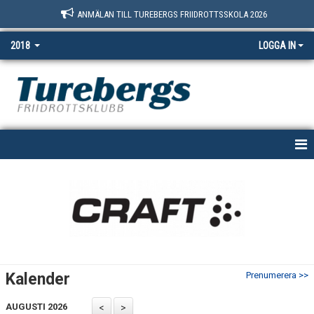
ANMÄLAN TILL TUREBERGS FRIIDROTTSSKOLA 2026
2018
LOGGA IN
HEM
NYHETER
KALENDER
BILDGALLERI
Kalender
Prenumerera >>
KONTAKT
AUGUSTI 2026