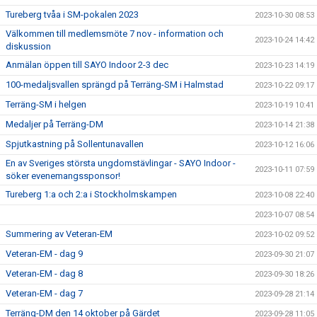
Tureberg tvåa i SM-pokalen 2023
2023-10-30 08:53
Välkommen till medlemsmöte 7 nov - information och
2023-10-24 14:42
diskussion
Anmälan öppen till SAYO Indoor 2-3 dec
2023-10-23 14:19
100-medaljsvallen sprängd på Terräng-SM i Halmstad
2023-10-22 09:17
Terräng-SM i helgen
2023-10-19 10:41
Medaljer på Terräng-DM
2023-10-14 21:38
Spjutkastning på Sollentunavallen
2023-10-12 16:06
En av Sveriges största ungdomstävlingar - SAYO Indoor -
2023-10-11 07:59
söker evenemangssponsor!
Tureberg 1:a och 2:a i Stockholmskampen
2023-10-08 22:40
2023-10-07 08:54
Summering av Veteran-EM
2023-10-02 09:52
Veteran-EM - dag 9
2023-09-30 21:07
Veteran-EM - dag 8
2023-09-30 18:26
Veteran-EM - dag 7
2023-09-28 21:14
Terräng-DM den 14 oktober på Gärdet
2023-09-28 11:05