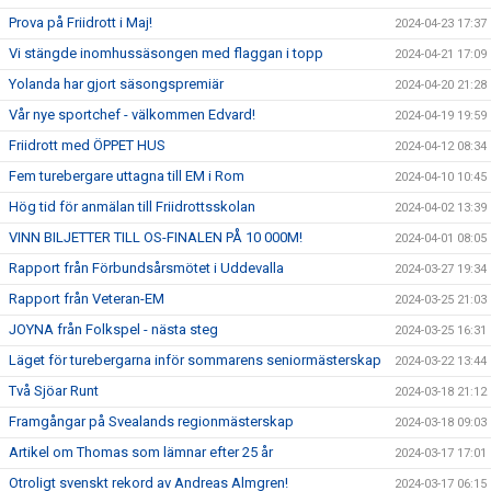
Prova på Friidrott i Maj!
2024-04-23 17:37
Vi stängde inomhussäsongen med flaggan i topp
2024-04-21 17:09
Yolanda har gjort säsongspremiär
2024-04-20 21:28
Vår nye sportchef - välkommen Edvard!
2024-04-19 19:59
Friidrott med ÖPPET HUS
2024-04-12 08:34
Fem turebergare uttagna till EM i Rom
2024-04-10 10:45
Hög tid för anmälan till Friidrottsskolan
2024-04-02 13:39
VINN BILJETTER TILL OS-FINALEN PÅ 10 000M!
2024-04-01 08:05
Rapport från Förbundsårsmötet i Uddevalla
2024-03-27 19:34
Rapport från Veteran-EM
2024-03-25 21:03
JOYNA från Folkspel - nästa steg
2024-03-25 16:31
Läget för turebergarna inför sommarens seniormästerskap
2024-03-22 13:44
Två Sjöar Runt
2024-03-18 21:12
Framgångar på Svealands regionmästerskap
2024-03-18 09:03
Artikel om Thomas som lämnar efter 25 år
2024-03-17 17:01
Otroligt svenskt rekord av Andreas Almgren!
2024-03-17 06:15