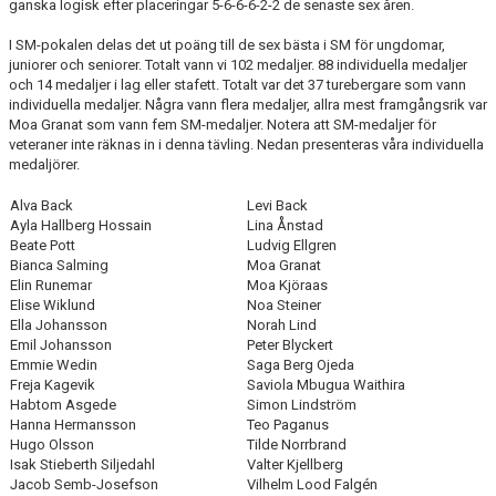
ganska logisk efter placeringar 5-6-6-6-2-2 de senaste sex åren.
I SM-pokalen delas det ut poäng till de sex bästa i SM för ungdomar,
juniorer och seniorer. Totalt vann vi 102 medaljer. 88 individuella medaljer
och 14 medaljer i lag eller stafett. Totalt var det 37 turebergare som vann
individuella medaljer. Några vann flera medaljer, allra mest framgångsrik var
Moa Granat som vann fem SM-medaljer. Notera att SM-medaljer för
veteraner inte räknas in i denna tävling. Nedan presenteras våra individuella
medaljörer.
Alva Back
Levi Back
Ayla Hallberg Hossain
Lina Ånstad
Beate Pott
Ludvig Ellgren
Bianca Salming
Moa Granat
Elin Runemar
Moa Kjöraas
Elise Wiklund
Noa Steiner
Ella Johansson
Norah Lind
Emil Johansson
Peter Blyckert
Emmie Wedin
Saga Berg Ojeda
Freja Kagevik
Saviola Mbugua Waithira
Habtom Asgede
Simon Lindström
Hanna Hermansson
Teo Paganus
Hugo Olsson
Tilde Norrbrand
Isak Stieberth Siljedahl
Valter Kjellberg
Jacob Semb-Josefson
Vilhelm Lood Falgén