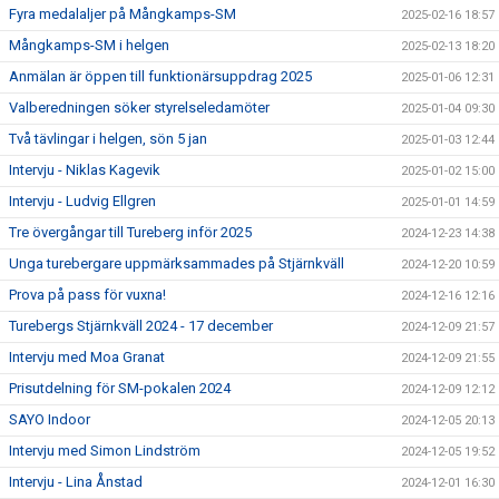
Fyra medalaljer på Mångkamps-SM
2025-02-16 18:57
Mångkamps-SM i helgen
2025-02-13 18:20
Anmälan är öppen till funktionärsuppdrag 2025
2025-01-06 12:31
Valberedningen söker styrelseledamöter
2025-01-04 09:30
Två tävlingar i helgen, sön 5 jan
2025-01-03 12:44
Intervju - Niklas Kagevik
2025-01-02 15:00
Intervju - Ludvig Ellgren
2025-01-01 14:59
Tre övergångar till Tureberg inför 2025
2024-12-23 14:38
Unga turebergare uppmärksammades på Stjärnkväll
2024-12-20 10:59
Prova på pass för vuxna!
2024-12-16 12:16
Turebergs Stjärnkväll 2024 - 17 december
2024-12-09 21:57
Intervju med Moa Granat
2024-12-09 21:55
Prisutdelning för SM-pokalen 2024
2024-12-09 12:12
SAYO Indoor
2024-12-05 20:13
Intervju med Simon Lindström
2024-12-05 19:52
Intervju - Lina Ånstad
2024-12-01 16:30