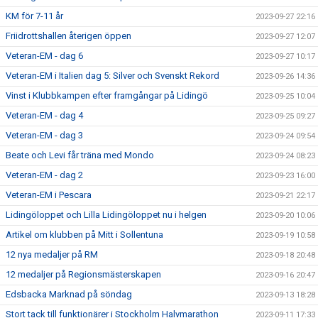
KM för 7-11 år
2023-09-27 22:16
Friidrottshallen återigen öppen
2023-09-27 12:07
Veteran-EM - dag 6
2023-09-27 10:17
Veteran-EM i Italien dag 5: Silver och Svenskt Rekord
2023-09-26 14:36
Vinst i Klubbkampen efter framgångar på Lidingö
2023-09-25 10:04
Veteran-EM - dag 4
2023-09-25 09:27
Veteran-EM - dag 3
2023-09-24 09:54
Beate och Levi får träna med Mondo
2023-09-24 08:23
Veteran-EM - dag 2
2023-09-23 16:00
Veteran-EM i Pescara
2023-09-21 22:17
Lidingöloppet och Lilla Lidingöloppet nu i helgen
2023-09-20 10:06
Artikel om klubben på Mitt i Sollentuna
2023-09-19 10:58
12 nya medaljer på RM
2023-09-18 20:48
12 medaljer på Regionsmästerskapen
2023-09-16 20:47
Edsbacka Marknad på söndag
2023-09-13 18:28
Stort tack till funktionärer i Stockholm Halvmarathon
2023-09-11 17:33