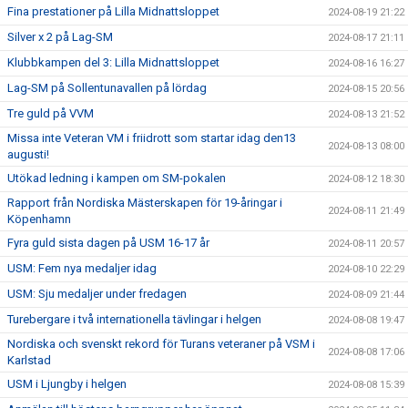
Fina prestationer på Lilla Midnattsloppet
2024-08-19 21:22
Silver x 2 på Lag-SM
2024-08-17 21:11
Klubbkampen del 3: Lilla Midnattsloppet
2024-08-16 16:27
Lag-SM på Sollentunavallen på lördag
2024-08-15 20:56
Tre guld på VVM
2024-08-13 21:52
Missa inte Veteran VM i friidrott som startar idag den13
2024-08-13 08:00
augusti!
Utökad ledning i kampen om SM-pokalen
2024-08-12 18:30
Rapport från Nordiska Mästerskapen för 19-åringar i
2024-08-11 21:49
Köpenhamn
Fyra guld sista dagen på USM 16-17 år
2024-08-11 20:57
USM: Fem nya medaljer idag
2024-08-10 22:29
USM: Sju medaljer under fredagen
2024-08-09 21:44
Turebergare i två internationella tävlingar i helgen
2024-08-08 19:47
Nordiska och svenskt rekord för Turans veteraner på VSM i
2024-08-08 17:06
Karlstad
USM i Ljungby i helgen
2024-08-08 15:39