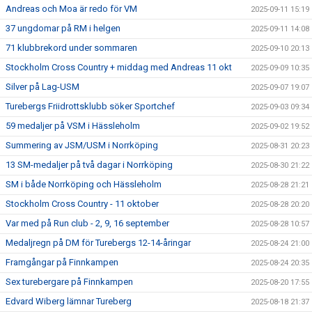
Andreas och Moa är redo för VM
2025-09-11 15:19
37 ungdomar på RM i helgen
2025-09-11 14:08
71 klubbrekord under sommaren
2025-09-10 20:13
Stockholm Cross Country + middag med Andreas 11 okt
2025-09-09 10:35
Silver på Lag-USM
2025-09-07 19:07
Turebergs Friidrottsklubb söker Sportchef
2025-09-03 09:34
59 medaljer på VSM i Hässleholm
2025-09-02 19:52
Summering av JSM/USM i Norrköping
2025-08-31 20:23
13 SM-medaljer på två dagar i Norrköping
2025-08-30 21:22
SM i både Norrköping och Hässleholm
2025-08-28 21:21
Stockholm Cross Country - 11 oktober
2025-08-28 20:20
Var med på Run club - 2, 9, 16 september
2025-08-28 10:57
Medaljregn på DM för Turebergs 12-14-åringar
2025-08-24 21:00
Framgångar på Finnkampen
2025-08-24 20:35
Sex turebergare på Finnkampen
2025-08-20 17:55
Edvard Wiberg lämnar Tureberg
2025-08-18 21:37