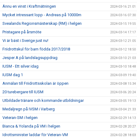
Ännu en vinst i Kraftmätningen
2024-03-16 21:01
Mycket intressant lopp - Andreas på 10000m
2024-03-16 07:30
Svealands Regionsmästerskap (RM) i helgen
2024-03-15 19:55
Pristagare på årsmöte
2024-03-14 17:17
Vi är bäst i Sverige just nu!
2024-03-12 21:05
Friidrottskul för barn födda 2017/2018
2024-03-12 18:50
Jesper A på landslagsuppdrag
2024-03-10 21:03
IUSM - Ett silver idag
2024-03-10 18:48
IUSM dag 1
2024-03-09 19:40
Anmälan till Friidrottsskolan är öppen
2024-03-08 15:34
20 turebergare till IUSM
2024-03-06 20:24
Utbildade tränare och kommande utbildningar
2024-03-05 19:13
Medaljregn på IVSM i Varberg
2024-03-04 21:33
Veteran-SM i helgen
2024-02-29 14:13
Bianca & Yolanda på VM i helgen
2024-02-28 20:27
Idrottsminister laddar för Veteran-VM
2024-02-28 18:03