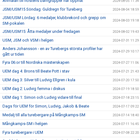
Anmälan till höstens barngrupper har öppnat
2024-08-05 11:34
JSM/USM15 Söndag: Guldregn för Tureberg
2024-08-04 18:59
JSM/USM Lördag: 6 medaljer, klubbrekord och grepp om
2024-08-03 19:18
SM-pokalen
JSM/USM15: Åtta medaljer under fredagen
2024-08-02 19:43
USM, JSM och VSM i helgen
2024-07-31 11:29
Anders Johansson - en av Turebergs största profiler har
2024-07-29 10:17
gått ur tiden
Fyra 06:or till Nordiska mästerskapen
2024-07-27 11:06
UEM dag 4: Brons till Beate Pott i stav
2024-07-21 21:43
UEM dag 3: Silver till Ludvig Ellgren i kula
2024-07-20 17:50
UEM dag 2: Ludvig femma i diskus
2024-07-19 18:50
UEM dag 1: Simon och Ludvig vidare till final
2024-07-18 23:15
Dags för UEM för Simon, Ludvig, Jakob & Beate
2024-07-17 09:22
Medalj till alla turebergare på Mångkamps-SM
2024-07-14 18:40
Mångkamps-SM i helgen
2024-07-11 16:45
Fyra turebergare i UEM
2024-07-08 22:20