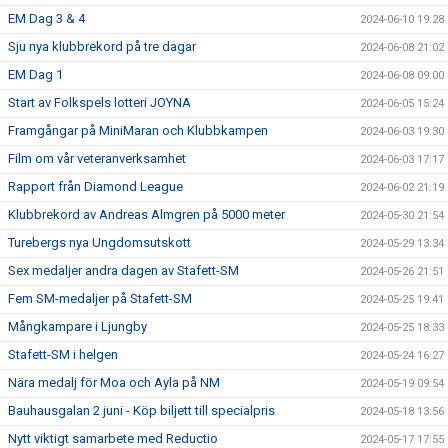
EM Dag 3 & 4
2024-06-10 19:28
Sju nya klubbrekord på tre dagar
2024-06-08 21:02
EM Dag 1
2024-06-08 09:00
Start av Folkspels lotteri JOYNA
2024-06-05 15:24
Framgångar på MiniMaran och Klubbkampen
2024-06-03 19:30
Film om vår veteranverksamhet
2024-06-03 17:17
Rapport från Diamond League
2024-06-02 21:19
Klubbrekord av Andreas Almgren på 5000 meter
2024-05-30 21:54
Turebergs nya Ungdomsutskott
2024-05-29 13:34
Sex medaljer andra dagen av Stafett-SM
2024-05-26 21:51
Fem SM-medaljer på Stafett-SM
2024-05-25 19:41
Mångkampare i Ljungby
2024-05-25 18:33
Stafett-SM i helgen
2024-05-24 16:27
Nära medalj för Moa och Ayla på NM
2024-05-19 09:54
Bauhausgalan 2 juni - Köp biljett till specialpris
2024-05-18 13:56
Nytt viktigt samarbete med Reductio
2024-05-17 17:55