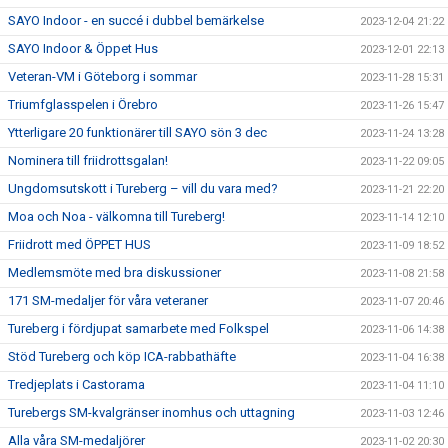
SAYO Indoor - en succé i dubbel bemärkelse
2023-12-04 21:22
SAYO Indoor & Öppet Hus
2023-12-01 22:13
Veteran-VM i Göteborg i sommar
2023-11-28 15:31
Triumfglasspelen i Örebro
2023-11-26 15:47
Ytterligare 20 funktionärer till SAYO sön 3 dec
2023-11-24 13:28
Nominera till friidrottsgalan!
2023-11-22 09:05
Ungdomsutskott i Tureberg – vill du vara med?
2023-11-21 22:20
Moa och Noa - välkomna till Tureberg!
2023-11-14 12:10
Friidrott med ÖPPET HUS
2023-11-09 18:52
Medlemsmöte med bra diskussioner
2023-11-08 21:58
171 SM-medaljer för våra veteraner
2023-11-07 20:46
Tureberg i fördjupat samarbete med Folkspel
2023-11-06 14:38
Stöd Tureberg och köp ICA-rabbathäfte
2023-11-04 16:38
Tredjeplats i Castorama
2023-11-04 11:10
Turebergs SM-kvalgränser inomhus och uttagning
2023-11-03 12:46
Alla våra SM-medaljörer
2023-11-02 20:30