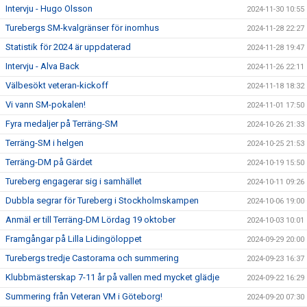
Intervju - Hugo Olsson
2024-11-30 10:55
Turebergs SM-kvalgränser för inomhus
2024-11-28 22:27
Statistik för 2024 är uppdaterad
2024-11-28 19:47
Intervju - Alva Back
2024-11-26 22:11
Välbesökt veteran-kickoff
2024-11-18 18:32
Vi vann SM-pokalen!
2024-11-01 17:50
Fyra medaljer på Terräng-SM
2024-10-26 21:33
Terräng-SM i helgen
2024-10-25 21:53
Terräng-DM på Gärdet
2024-10-19 15:50
Tureberg engagerar sig i samhället
2024-10-11 09:26
Dubbla segrar för Tureberg i Stockholmskampen
2024-10-06 19:00
Anmäl er till Terräng-DM Lördag 19 oktober
2024-10-03 10:01
Framgångar på Lilla Lidingöloppet
2024-09-29 20:00
Turebergs tredje Castorama och summering
2024-09-23 16:37
Klubbmästerskap 7-11 år på vallen med mycket glädje
2024-09-22 16:29
Summering från Veteran VM i Göteborg!
2024-09-20 07:30