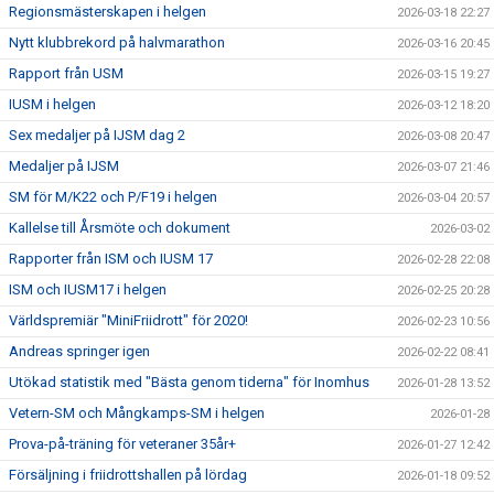
Regionsmästerskapen i helgen
2026-03-18 22:27
Nytt klubbrekord på halvmarathon
2026-03-16 20:45
Rapport från USM
2026-03-15 19:27
IUSM i helgen
2026-03-12 18:20
Sex medaljer på IJSM dag 2
2026-03-08 20:47
Medaljer på IJSM
2026-03-07 21:46
SM för M/K22 och P/F19 i helgen
2026-03-04 20:57
Kallelse till Årsmöte och dokument
2026-03-02
Rapporter från ISM och IUSM 17
2026-02-28 22:08
ISM och IUSM17 i helgen
2026-02-25 20:28
Världspremiär "MiniFriidrott" för 2020!
2026-02-23 10:56
Andreas springer igen
2026-02-22 08:41
Utökad statistik med "Bästa genom tiderna" för Inomhus
2026-01-28 13:52
Vetern-SM och Mångkamps-SM i helgen
2026-01-28
Prova-på-träning för veteraner 35år+
2026-01-27 12:42
Försäljning i friidrottshallen på lördag
2026-01-18 09:52