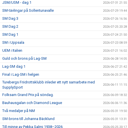
JSM/USM - dag 1
2026-07-31 21:55
SM-tävlingar på Sollentunavalle
2026-07-29 19:44
SM Dag 3
2026-07-26 16:56
SM Dag 2
2026-07-25 20:28
SM Dag 1
2026-07-24 21:50
SM i Uppsala
2026-07-23 08:59
UEM i Italien
2026-07-21 16:02
Guld och brons på Lag-SM
2026-06-28 14:05
Lag-SM dag 1
2026-06-27 21:42
Final i Lag-SM i helgen
2026-06-25 21:46
Turebergs Friidrottsklubb inleder ett nytt samarbete med
2026-06-11 11:15
SupplySport
Folksam Grand Prix på söndag.
2026-06-09 18:32
Bauhausgalan och Diamond League
2026-06-06 11:36
Två medaljer på NM
2026-05-31 19:50
SM-brons till Johanna Bäcklund
2026-05-31 13:31
Till minne av Pekka Salmi 1938–2026
2026-05-25 20:17