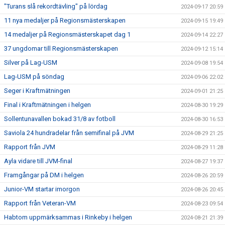
"Turans slå rekordtävling" på lördag
2024-09-17 20:59
11 nya medaljer på Regionsmästerskapen
2024-09-15 19:49
14 medaljer på Regionsmästerskapet dag 1
2024-09-14 22:27
37 ungdomar till Regionsmästerskapen
2024-09-12 15:14
Silver på Lag-USM
2024-09-08 19:54
Lag-USM på söndag
2024-09-06 22:02
Seger i Kraftmätningen
2024-09-01 21:25
Final i Kraftmätningen i helgen
2024-08-30 19:29
Sollentunavallen bokad 31/8 av fotboll
2024-08-30 16:53
Saviola 24 hundradelar från semifinal på JVM
2024-08-29 21:25
Rapport från JVM
2024-08-29 11:28
Ayla vidare till JVM-final
2024-08-27 19:37
Framgångar på DM i helgen
2024-08-26 20:59
Junior-VM startar imorgon
2024-08-26 20:45
Rapport från Veteran-VM
2024-08-23 09:54
Habtom uppmärksammas i Rinkeby i helgen
2024-08-21 21:39