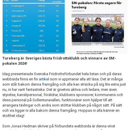
ARRANGEMANG
STATISTIK & RESULTAT
FUNKTIONÄR
TÄVLINGAR
KONTAKT
Tureberg är Sveriges bästa friidrottsklubb och vinnare av SM-
pokalen 2024!
UTBILDNING
Idag presenterade Svenska Friidrottsförbundet hela listan och på deras
webbsida finns en fin
artikel
som vi uppmanar alla att läsa. Det är många
KALENDER
som står bakom denna framgång och alla kan sträcka på sig lite extra just
nu, ni har varit fantastiska. Det är givetvis aktiva och ledare, men även
styrelse, kanslipersonal, föräldrar, klubbens sponsorer, kommunens och
dess personal på Sollentunavallen, funktionärer som hjälper till att
arrangera tävlingar och andra som stöttar klubben på något sätt. På sätt
och vis ligger ni alla bakom denna framgång. Hoppas ni alla känner en
stolthet idag!
Som Jonas Hedman skriver på förbundets webbsida är denna vinst