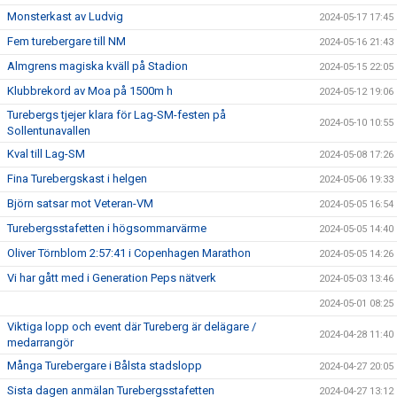
Monsterkast av Ludvig
2024-05-17 17:45
Fem turebergare till NM
2024-05-16 21:43
Almgrens magiska kväll på Stadion
2024-05-15 22:05
Klubbrekord av Moa på 1500m h
2024-05-12 19:06
Turebergs tjejer klara för Lag-SM-festen på
2024-05-10 10:55
Sollentunavallen
Kval till Lag-SM
2024-05-08 17:26
Fina Turebergskast i helgen
2024-05-06 19:33
Björn satsar mot Veteran-VM
2024-05-05 16:54
Turebergsstafetten i högsommarvärme
2024-05-05 14:40
Oliver Törnblom 2:57:41 i Copenhagen Marathon
2024-05-05 14:26
Vi har gått med i Generation Peps nätverk
2024-05-03 13:46
2024-05-01 08:25
Viktiga lopp och event där Tureberg är delägare /
2024-04-28 11:40
medarrangör
Många Turebergare i Bålsta stadslopp
2024-04-27 20:05
Sista dagen anmälan Turebergsstafetten
2024-04-27 13:12