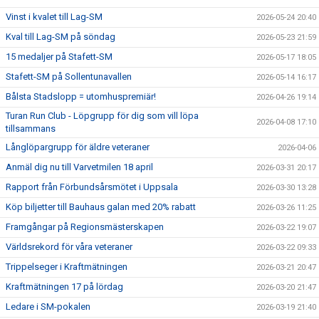
Vinst i kvalet till Lag-SM
2026-05-24 20:40
Kval till Lag-SM på söndag
2026-05-23 21:59
15 medaljer på Stafett-SM
2026-05-17 18:05
Stafett-SM på Sollentunavallen
2026-05-14 16:17
Bålsta Stadslopp = utomhuspremiär!
2026-04-26 19:14
Turan Run Club - Löpgrupp för dig som vill löpa
2026-04-08 17:10
tillsammans
Långlöpargrupp för äldre veteraner
2026-04-06
Anmäl dig nu till Varvetmilen 18 april
2026-03-31 20:17
Rapport från Förbundsårsmötet i Uppsala
2026-03-30 13:28
Köp biljetter till Bauhaus galan med 20% rabatt
2026-03-26 11:25
Framgångar på Regionsmästerskapen
2026-03-22 19:07
Världsrekord för våra veteraner
2026-03-22 09:33
Trippelseger i Kraftmätningen
2026-03-21 20:47
Kraftmätningen 17 på lördag
2026-03-20 21:47
Ledare i SM-pokalen
2026-03-19 21:40