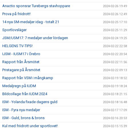
Anactio sponsrar Turebergs stavhoppare
2024-02-26 19:49
Prova på friidrott!
2024-02-26 12:49
14 nya SM-medaljer idag - totalt 21
2024-02-25 17:10
Sportlovsläger
2024-02-25 11:29
JSM/USM17: 7 medaljer under lördagen
2024-02-24 19:25
HELGENS TV-TIPS!
2024-02-22 22:58
IJSM - IUSM17 i Örebro
2024-02-22 20:54
Rapport från Årsmötet
2024-02-22 11:56
Pristagare på Årsmötet
2024-02-22 09:13
Rapport från VSM i mångkamp
2024-02-19 18:52
Medaljregn på IUDM
2024-02-19 18:24
Bildcollage från IUDM 2024
2024-02-18 21:15
ISM - Yolanda fixade dagens guld
2024-02-18 16:48
ISM - Fyra nya medaljer
2024-02-17 17:09
ISM - Guld, brons & brons
2024-02-16 20:53
Kul med friidrott under sportlovet!
2024-02-15 15:39