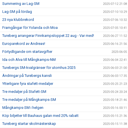
Summering av Lag-SM
2025-07-12 21:08
Lag-SM på lördag
2025-07-10 10:29
23 nya klubbrekord
2025-07-06 10:32
Framgångar för Yolanda och Moa
2025-07-05 10:41
Tureberg arrangerar Finnkampsloppet 22 aug - Var med!
2025-06-27 11:52
Europarekord av Andreas!
2025-06-16 21:56
Förtydligande om startavgifter
2025-06-05
Ida och Alva till Mångkamps-NM
2025-06-04 22:41
Turebergs SM-kvalgränser för utomhus 2025
2025-06-03 21:00
Ändringar på Turebergs kansli
2025-06-03 17:35
Ytterligare fyra stafett-medaljer
2025-05-25 21:23
Tre medaljer på Stafett-SM
2025-05-24 20:24
Tre medaljer på Mångkamps-SM
2025-05-18 21:46
Mångkamps-SM i helgen
2025-05-16 00:11
Köp biljetter till Bauhaus galan med 20% rabatt
2025-05-15 21:36
Tureberg startar skolmästerskap
2025-05-15 11:38