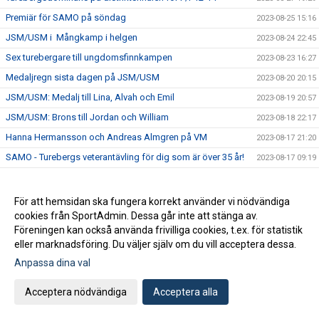
Premiär för SAMO på söndag
2023-08-25 15:16
JSM/USM i Mångkamp i helgen
2023-08-24 22:45
Sex turebergare till ungdomsfinnkampen
2023-08-23 16:27
Medaljregn sista dagen på JSM/USM
2023-08-20 20:15
JSM/USM: Medalj till Lina, Alvah och Emil
2023-08-19 20:57
JSM/USM: Brons till Jordan och William
2023-08-18 22:17
Hanna Hermansson och Andreas Almgren på VM
2023-08-17 21:20
SAMO - Turebergs veterantävling för dig som är över 35 år!
2023-08-17 09:19
JSM/USM i Täby i helgen
2023-08-16 21:36
Turebergsveteranerna plockade 69 medaljer totalt på VSM!
2023-08-15 16:33
För att hemsidan ska fungera korrekt använder vi nödvändiga
cookies från SportAdmin. Dessa går inte att stänga av.
Årsbästa på 1500 för Yolanda Ngarambe
2023-08-14 10:34
Föreningen kan också använda frivilliga cookies, t.ex. för statistik
14 nya SM-medaljer - totalt 29 medaljer
2023-08-13 18:44
eller marknadsföring. Du väljer själv om du vill acceptera dessa.
Spektakulär stavseger för Jacob Semb-Josefson på USM
2023-08-12 19:02
Anpassa dina val
Åtta medaljer på JSM/USM på fredagen
2023-08-11 22:17
Acceptera nödvändiga
Acceptera alla
Inbjudan till grenkväll - Gång!
2023-08-11 15:52
Emma sexa på stafetten på JEM
2023-08-10 22:12