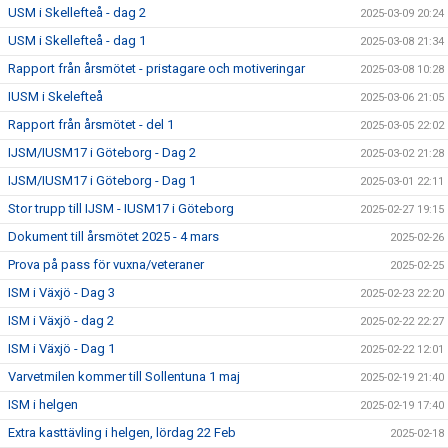
USM i Skellefteå - dag 2
2025-03-09 20:24
USM i Skellefteå - dag 1
2025-03-08 21:34
Rapport från årsmötet - pristagare och motiveringar
2025-03-08 10:28
IUSM i Skelefteå
2025-03-06 21:05
Rapport från årsmötet - del 1
2025-03-05 22:02
IJSM/IUSM17 i Göteborg - Dag 2
2025-03-02 21:28
IJSM/IUSM17 i Göteborg - Dag 1
2025-03-01 22:11
Stor trupp till IJSM - IUSM17 i Göteborg
2025-02-27 19:15
Dokument till årsmötet 2025 - 4 mars
2025-02-26
Prova på pass för vuxna/veteraner
2025-02-25
ISM i Växjö - Dag 3
2025-02-23 22:20
ISM i Växjö - dag 2
2025-02-22 22:27
ISM i Växjö - Dag 1
2025-02-22 12:01
Varvetmilen kommer till Sollentuna 1 maj
2025-02-19 21:40
ISM i helgen
2025-02-19 17:40
Extra kasttävling i helgen, lördag 22 Feb
2025-02-18