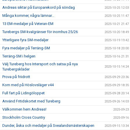
Andreas siktar på Europarekord på söndag
2025-10-25 12:03
Många kommer, några lämnar...
2025-10-25 11:47
13 EM-medaljer på Veteran-EM
2025-10-21 21:47
Turebergs SM-kvalgränser för inomhus 25/26
2025-10-20 18:49
Ytterligare fyra SM-medaljer
2025-10-19 19:42
Fyra medaljer på Terräng-SM
2025-10-18 20:00
Terräng-SM i helgen
2025-10-16 21:31
Välj Tureberg hos Intersport och satsa på nya
2025-10-15 14:24
Turebergskläder
Prova på friidrott
2025-09-29 23:36
Kom med på Höslovsläger v44
2025-09-29 18:35
Full fart på Lidingöloppet
2025-09-28 20:14
Använd Fritidskortet med Tureberg
2025-09-26 14:03
Välkommen hem Andreas!
2025-09-23
Stockholm Cross Country
2025-09-16
Dunder, åska och medaljer på Svealandsmästerskapen
2025-09-15 13:34