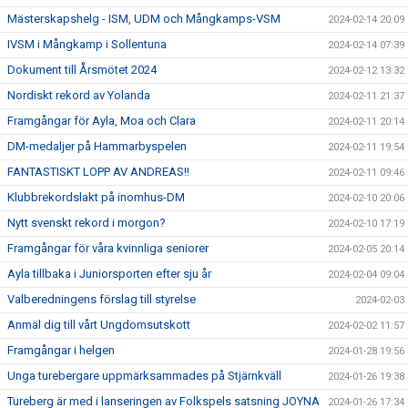
Mästerskapshelg - ISM, UDM och Mångkamps-VSM
2024-02-14 20:09
IVSM i Mångkamp i Sollentuna
2024-02-14 07:39
Dokument till Årsmötet 2024
2024-02-12 13:32
Nordiskt rekord av Yolanda
2024-02-11 21:37
Framgångar för Ayla, Moa och Clara
2024-02-11 20:14
DM-medaljer på Hammarbyspelen
2024-02-11 19:54
FANTASTISKT LOPP AV ANDREAS!!
2024-02-11 09:46
Klubbrekordslakt på inomhus-DM
2024-02-10 20:06
Nytt svenskt rekord i morgon?
2024-02-10 17:19
Framgångar för våra kvinnliga seniorer
2024-02-05 20:14
Ayla tillbaka i Juniorsporten efter sju år
2024-02-04 09:04
Valberedningens förslag till styrelse
2024-02-03
Anmäl dig till vårt Ungdomsutskott
2024-02-02 11:57
Framgångar i helgen
2024-01-28 19:56
Unga turebergare uppmärksammades på Stjärnkväll
2024-01-26 19:38
Tureberg är med i lanseringen av Folkspels satsning JOYNA
2024-01-26 17:34