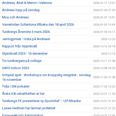
Andreas, Abel & Meron i Valencia
2026-01-11 12:07
Andreas lopp på söndag
2026-01-09 21:33
Moa och Andreas
2026-01-07 13:01
Varvetmilen Sollentuna tillbaka den 18 april 2026
2026-01-05 15:49
Turebergs Årsmöte 3 mars 2026
2026-01-03 16:17
Jerringpriset - rösta på Andreas!
2025-12-23
Rapport från Stjärnkväll
2025-12-16 20:18
Stjärnkväll 2025 - 16 december
2025-12-13
Tio turebergare på college
2025-12-11 21:48
SAYO Indoor 2025
2025-12-08 18:50
Schysst spel - Workshops om kroppslig integritet - söndag
2025-11-06 21:28
16 november
Tvåa i SM-pokalen
2025-11-02 12:23
Årets ICA-rabatthäften är här
2025-10-31 11:33
Turebergs FK presenterar ny Sportchef – Ulf Ribacke
2025-10-27 21:59
Lasse Hedman har lämnat jordelivet
2025-10-27 21:22
Europarekord i halvmaraton
2025-10-26 17:44