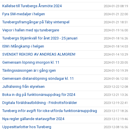
Kallelse till Turebergs Årsmöte 2024
2024-01-23 08:19
Fyra SM-medaljer i helgen
2024-01-21 22:00
Turebergsframgångar på Täby vinterspel
2024-01-21 18:51
Vepor i hallen med sju turebergare
2024-01-19 16:00
Turebergs Stjärnkväll för året 2023 - 25 januari
2024-01-18 16:26
ISM i Mångkamp i helgen
2024-01-18 14:03
SVENSKT REKORD AV ANDREAS ALMGREN!
2024-01-14 10:29
Gemensam löpning imorgon kl. 11
2024-01-13 20:05
Tävlingssäsongen är i gång igen
2024-01-10 19:39
Gemensam distanslöpning söndagar kl. 11
2024-01-06 12:50
Julhälsning från styrelsen
2023-12-22 12:08
Boka in dig på funktionärsuppdrag för 2024
2023-12-21 13:26
Digitala föräldrautbildning - Friidrottsförälder
2023-12-19 22:41
Tureberg inför avgift för icke utförda funktionärsuppdrag
2023-12-17 18:26
Nya regler gällande startavgifter 2024
2023-12-12 19:46
Uppesittarlotter hos Tureberg
2023-12-08 16:56