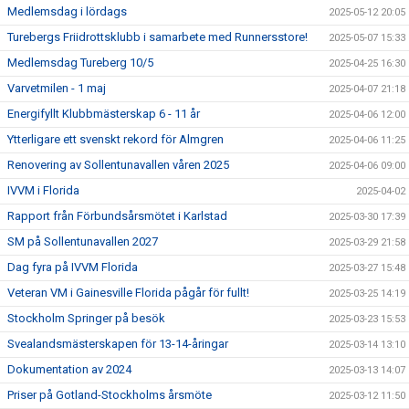
Medlemsdag i lördags
2025-05-12 20:05
Turebergs Friidrottsklubb i samarbete med Runnersstore!
2025-05-07 15:33
Medlemsdag Tureberg 10/5
2025-04-25 16:30
Varvetmilen - 1 maj
2025-04-07 21:18
Energifyllt Klubbmästerskap 6 - 11 år
2025-04-06 12:00
Ytterligare ett svenskt rekord för Almgren
2025-04-06 11:25
Renovering av Sollentunavallen våren 2025
2025-04-06 09:00
IVVM i Florida
2025-04-02
Rapport från Förbundsårsmötet i Karlstad
2025-03-30 17:39
SM på Sollentunavallen 2027
2025-03-29 21:58
Dag fyra på IVVM Florida
2025-03-27 15:48
Veteran VM i Gainesville Florida pågår för fullt!
2025-03-25 14:19
Stockholm Springer på besök
2025-03-23 15:53
Svealandsmästerskapen för 13-14-åringar
2025-03-14 13:10
Dokumentation av 2024
2025-03-13 14:07
Priser på Gotland-Stockholms årsmöte
2025-03-12 11:50