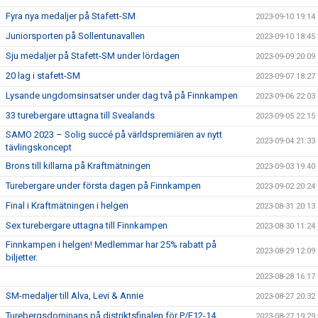
Fyra nya medaljer på Stafett-SM
2023-09-10 19:14
Juniorsporten på Sollentunavallen
2023-09-10 18:45
Sju medaljer på Stafett-SM under lördagen
2023-09-09 20:09
20 lag i stafett-SM
2023-09-07 18:27
Lysande ungdomsinsatser under dag två på Finnkampen
2023-09-06 22:03
33 turebergare uttagna till Svealands
2023-09-05 22:15
SAMO 2023 – Solig succé på världspremiären av nytt
2023-09-04 21:33
tävlingskoncept
Brons till killarna på Kraftmätningen
2023-09-03 19:40
Turebergare under första dagen på Finnkampen
2023-09-02 20:24
Final i Kraftmätningen i helgen
2023-08-31 20:13
Sex turebergare uttagna till Finnkampen
2023-08-30 11:24
Finnkampen i helgen! Medlemmar har 25% rabatt på
2023-08-29 12:09
biljetter.
2023-08-28 16:17
SM-medaljer till Alva, Levi & Annie
2023-08-27 20:32
Turebergsdominans på distriktsfinalen för P/F12-14
2023-08-27 19:29