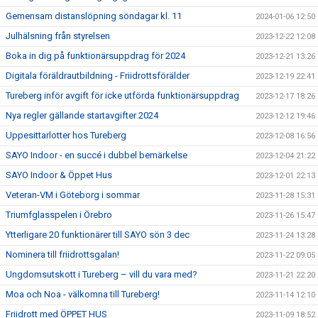
Gemensam distanslöpning söndagar kl. 11
2024-01-06 12:50
Julhälsning från styrelsen
2023-12-22 12:08
Boka in dig på funktionärsuppdrag för 2024
2023-12-21 13:26
Digitala föräldrautbildning - Friidrottsförälder
2023-12-19 22:41
Tureberg inför avgift för icke utförda funktionärsuppdrag
2023-12-17 18:26
Nya regler gällande startavgifter 2024
2023-12-12 19:46
Uppesittarlotter hos Tureberg
2023-12-08 16:56
SAYO Indoor - en succé i dubbel bemärkelse
2023-12-04 21:22
SAYO Indoor & Öppet Hus
2023-12-01 22:13
Veteran-VM i Göteborg i sommar
2023-11-28 15:31
Triumfglasspelen i Örebro
2023-11-26 15:47
Ytterligare 20 funktionärer till SAYO sön 3 dec
2023-11-24 13:28
Nominera till friidrottsgalan!
2023-11-22 09:05
Ungdomsutskott i Tureberg – vill du vara med?
2023-11-21 22:20
Moa och Noa - välkomna till Tureberg!
2023-11-14 12:10
Friidrott med ÖPPET HUS
2023-11-09 18:52