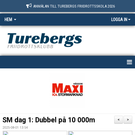
ANMÄLAN TILL TUREBERGS FRIIDROTTSSKOLA 2026
HEM
LOGGA IN
START
NYHETER
OM OSS
BOKNINGSSIDAN
SM dag 1: Dubbel på 10 000m
<
>
MEDLEM
2025-08-01 13:54