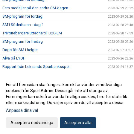
Fem medaljer på den andra SM-dagen
2023-07-29 20:12
SM-program för lördag
2023-07-29 09:20
SM i Söderhamn - dag 1
2023-07-28 23:48
Tre turebergare uttagna till U20-EM
2023-07-28 17:33
SM-program för fredag
2023-07-28 07:26
Dags för SM i helgen
2023-07-27 09:57
Alva på EYOF
2023-07-26 22:26
Rapport från Leksands Sparbanksspel
2023-07-24 16:37
Turebergare på Nordiska Juniorlandskampen
2023-07-23 18:10
Fem ungdomar till landslaget
2023-07-19 12:15
För att hemsidan ska fungera korrekt använder vi nödvändiga
cookies från SportAdmin. Dessa går inte att stänga av.
Rekord i Tumba
2023-07-15 19:37
Föreningen kan också använda frivilliga cookies, t.ex. för statistik
PB för Jesper på JEM
2023-07-15 19:33
eller marknadsföring. Du väljer själv om du vill acceptera dessa.
U23-EM: Torsdag
2023-07-14 10:15
Anpassa dina val
JEM med Jesper och Emil
2023-07-12 16:56
Acceptera nödvändiga
Acceptera alla
Svea och friidrottsskolan
2023-07-12 08:26
Turebergs herrar sexa på lag-SM
2023-07-09 14:34