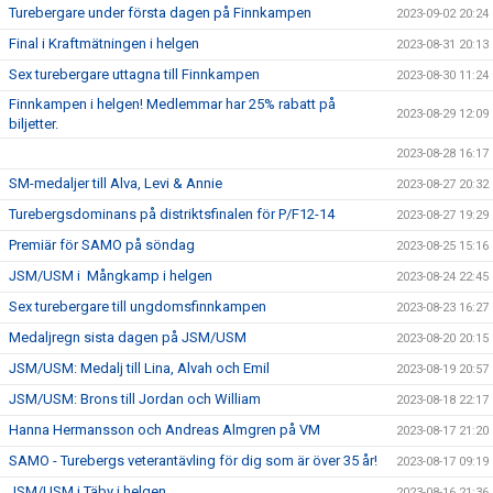
Turebergare under första dagen på Finnkampen
2023-09-02 20:24
Final i Kraftmätningen i helgen
2023-08-31 20:13
Sex turebergare uttagna till Finnkampen
2023-08-30 11:24
Finnkampen i helgen! Medlemmar har 25% rabatt på
2023-08-29 12:09
biljetter.
2023-08-28 16:17
SM-medaljer till Alva, Levi & Annie
2023-08-27 20:32
Turebergsdominans på distriktsfinalen för P/F12-14
2023-08-27 19:29
Premiär för SAMO på söndag
2023-08-25 15:16
JSM/USM i Mångkamp i helgen
2023-08-24 22:45
Sex turebergare till ungdomsfinnkampen
2023-08-23 16:27
Medaljregn sista dagen på JSM/USM
2023-08-20 20:15
JSM/USM: Medalj till Lina, Alvah och Emil
2023-08-19 20:57
JSM/USM: Brons till Jordan och William
2023-08-18 22:17
Hanna Hermansson och Andreas Almgren på VM
2023-08-17 21:20
SAMO - Turebergs veterantävling för dig som är över 35 år!
2023-08-17 09:19
JSM/USM i Täby i helgen
2023-08-16 21:36