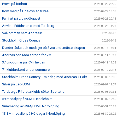
Prova på friidrott
2025-09-29 23:36
Kom med på Höslovsläger v44
2025-09-29 18:35
Full fart på Lidingöloppet
2025-09-28 20:14
Använd Fritidskortet med Tureberg
2025-09-26 14:03
Välkommen hem Andreas!
2025-09-23
Stockholm Cross Country
2025-09-16
Dunder, åska och medaljer på Svealandsmästerskapen
2025-09-15 13:34
Andreas och Moa är redo för VM
2025-09-11 15:19
37 ungdomar på RM i helgen
2025-09-11 14:08
71 klubbrekord under sommaren
2025-09-10 20:13
Stockholm Cross Country + middag med Andreas 11 okt
2025-09-09 10:35
Silver på Lag-USM
2025-09-07 19:07
Turebergs Friidrottsklubb söker Sportchef
2025-09-03 09:34
59 medaljer på VSM i Hässleholm
2025-09-02 19:52
Summering av JSM/USM i Norrköping
2025-08-31 20:23
13 SM-medaljer på två dagar i Norrköping
2025-08-30 21:22