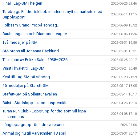
Final i Lag-SM i helgen
2026-06-25 21:46
Turebergs Friidrottsklubb inleder ett nytt samarbete med
2026-06-11 11:15
SupplySport
Folksam Grand Prix på söndag.
2026-06-09 18:32
Bauhausgalan och Diamond League
2026-06-06 11:36
Två medaljer på NM
2026-05-31 19:50
SM-brons till Johanna Bäcklund
2026-05-31 13:31
Till minne av Pekka Salmi 1938–2026
2026-05-25 20:17
Vinst i kvalet till Lag-SM
2026-05-24 20:40
Kval till Lag-SM på söndag
2026-05-23 21:59
15 medaljer på Stafett-SM
2026-05-17 18:05
Stafett-SM på Sollentunavallen
2026-05-14 16:17
Bålsta Stadslopp = utomhuspremiär!
2026-04-26 19:14
Turan Run Club - Löpgrupp för dig som vill löpa
2026-04-08 17:10
tillsammans
Långlöpargrupp för äldre veteraner
2026-04-06
Anmäl dig nu till Varvetmilen 18 april
2026-03-31 20:17