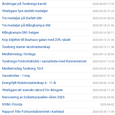
Ändringar på Turebergs kansli
2025-06-03 17:35
Ytterligare fyra stafett-medaljer
2025-05-25 21:23
Tre medaljer på Stafett-SM
2025-05-24 20:24
Tre medaljer på Mångkamps-SM
2025-05-18 21:46
Mångkamps-SM i helgen
2025-05-16 00:11
Köp biljetter till Bauhaus galan med 20% rabatt
2025-05-15 21:36
Tureberg startar skolmästerskap
2025-05-15 11:38
Medlemsdag i lördags
2025-05-12 20:05
Turebergs Friidrottsklubb i samarbete med Runnersstore!
2025-05-07 15:33
Medlemsdag Tureberg 10/5
2025-04-25 16:30
Varvetmilen - 1 maj
2025-04-07 21:18
Energifyllt Klubbmästerskap 6 - 11 år
2025-04-06 12:00
Ytterligare ett svenskt rekord för Almgren
2025-04-06 11:25
Renovering av Sollentunavallen våren 2025
2025-04-06 09:00
IVVM i Florida
2025-04-02
Rapport från Förbundsårsmötet i Karlstad
2025-03-30 17:39