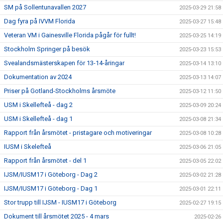
SM på Sollentunavallen 2027
2025-03-29 21:58
Dag fyra på IVVM Florida
2025-03-27 15:48
Veteran VM i Gainesville Florida pågår för fullt!
2025-03-25 14:19
Stockholm Springer på besök
2025-03-23 15:53
Svealandsmästerskapen för 13-14-åringar
2025-03-14 13:10
Dokumentation av 2024
2025-03-13 14:07
Priser på Gotland-Stockholms årsmöte
2025-03-12 11:50
USM i Skellefteå - dag 2
2025-03-09 20:24
USM i Skellefteå - dag 1
2025-03-08 21:34
Rapport från årsmötet - pristagare och motiveringar
2025-03-08 10:28
IUSM i Skelefteå
2025-03-06 21:05
Rapport från årsmötet - del 1
2025-03-05 22:02
IJSM/IUSM17 i Göteborg - Dag 2
2025-03-02 21:28
IJSM/IUSM17 i Göteborg - Dag 1
2025-03-01 22:11
Stor trupp till IJSM - IUSM17 i Göteborg
2025-02-27 19:15
Dokument till årsmötet 2025 - 4 mars
2025-02-26