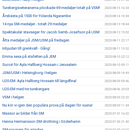
Turebergsveteranerna plockade 69 medaljer totalt på VSM!
2023-08-15 16:33
Årsbästa på 1500 för Yolanda Ngarambe
2023-08-14 10:34
14 nya SM-medaljer - totalt 29 medaljer
2023-08-13 18:44
Spektakulär stavseger för Jacob Semb-Josefson på USM
2023-08-12 19:02
Åtta medaljer på JSM/USM på fredagen
2023-08-11 22:17
Inbjudan till grenkväll - Gång!
2023-08-11 15:52
Emma sexa på stafetten på JEM
2023-08-10 22:12
Succé för Ayla Hallberg Hossain i Jerusalem
2023-08-10 09:11
JSM/USM i Helsingborg i helgen
2023-08-09 14:49
U20-EM: Ayla Hallberg Hossain till längdfinal
2023-08-09 09:46
U20-EM med tre turebergare
2023-08-06 23:03
VSM i helgen
2023-08-03 22:32
Nu kör vi igen den populära prova på dagen för vuxna!
2023-08-03 11:34
Massor av bilder från SM
2023-07-31 16:02
Hanna Hermansson SM-drottning i Söderhamn
2023-07-30 21:40
SM-program för söndag
2023-07-30 10:02