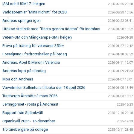
ISM och IUSM17 i helgen
2026-02-25 20:28
Världspremiär "MiniFriidrott" för 2020!
2026-02-23 10:56
Andreas springer igen
2026-02-22 08:41
Utökad statistik med "Bästa genom tiderna" för Inomhus
2026-01-28 13:52
Vetern-SM och Mångkamps-SM i helgen
2026-01-28
Prova-på-träning för veteraner 35år+
2026-01-27 12:42
Försäljning i friidrottshallen på lördag
2026-01-18 09:52
Andreas, Abel & Meron i Valencia
2026-01-11 12:07
Andreas lopp på söndag
2026-01-09 21:33
Moa och Andreas
2026-01-07 13:01
Varvetmilen Sollentuna tillbaka den 18 april 2026
2026-01-05 15:49
Turebergs Årsmöte 3 mars 2026
2026-01-03 16:17
Jerringpriset - rösta på Andreas!
2025-12-23
Rapport från Stjärnkväll
2025-12-16 20:18
Stjärnkväll 2025 - 16 december
2025-12-13
Tio turebergare på college
2025-12-11 21:48