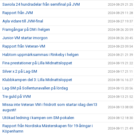
Saviola 24 hundradelar från semifinal på JVM
2024-08-29 21:25
Rapport från JVM
2024-08-29 11:28
Ayla vidare till JVM-final
2024-08-27 19:37
Framgångar på DM i helgen
2024-08-26 20:59
Junior-VM startar imorgon
2024-08-26 20:45
Rapport från Veteran-VM
2024-08-23 09:54
Habtom uppmärksammas i Rinkeby i helgen
2024-08-21 21:39
Fina prestationer på Lilla Midnattsloppet
2024-08-19 21:22
Silver x 2 på Lag-SM
2024-08-17 21:11
Klubbkampen del 3: Lilla Midnattsloppet
2024-08-16 16:27
Lag-SM på Sollentunavallen på lördag
2024-08-15 20:56
Tre guld på VVM
2024-08-13 21:52
Missa inte Veteran VM i friidrott som startar idag den13
2024-08-13 08:00
augusti!
Utökad ledning i kampen om SM-pokalen
2024-08-12 18:30
Rapport från Nordiska Mästerskapen för 19-åringar i
2024-08-11 21:49
Köpenhamn