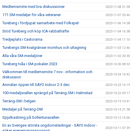
Medlemsmöte med bra diskussioner
2023-11-08 21:58
171 SM-medaljer för våra veteraner
2023-11-07 20:46
Tureberg i fördjupat samarbete med Folkspel
2023-11-06 14:38
Stöd Tureberg och köp ICA-rabbathäfte
2023-11-04 16:38
Tredjeplats i Castorama
2023-11-04 11:10
Turebergs SM-kvalgränser inomhus och uttagning
2023-11-03 12:46
Alla våra SM-medaljörer
2023-11-02 20:30
Tureberg tvåa i SM-pokalen 2023
2023-10-30 08:53
Välkommen till medlemsmöte 7 nov - information och
2023-10-24 14:42
diskussion
Anmälan öppen till SAYO Indoor 2-3 dec
2023-10-23 14:19
100-medaljsvallen sprängd på Terräng-SM i Halmstad
2023-10-22 09:17
Terräng-SM i helgen
2023-10-19 10:41
Medaljer på Terräng-DM
2023-10-14 21:38
Spjutkastning på Sollentunavallen
2023-10-12 16:06
En av Sveriges största ungdomstävlingar - SAYO Indoor -
2023-10-11 07:59
söker evenemangssponsor!