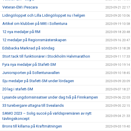
Veteran-EM i Pescara
2023-09-21 22:17
Lidingöloppet och Lilla Lidingöloppet nu i helgen
2023-09-20 10:06
Artikel om klubben på Mitt i Sollentuna
2023-09-19 10:58
12 nya medaljer på RM
2023-09-18 20:48
12 medaljer på Regionsmästerskapen
2023-09-16 20:47
Edsbacka Marknad på söndag
2023-09-13 18:28
Stort tack till funktionärer i Stockholm Halvmarathon
2023-09-11 17:33
Fyra nya medaljer på Stafett-SM
2023-09-10 19:14
Juniorsporten på Sollentunavallen
2023-09-10 18:45
Sju medaljer på Stafett-SM under lördagen
2023-09-09 20:09
20 lag i stafett-SM
2023-09-07 18:27
Lysande ungdomsinsatser under dag två på Finnkampen
2023-09-06 22:03
33 turebergare uttagna till Svealands
2023-09-05 22:15
SAMO 2023 – Solig succé på världspremiären av nytt
2023-09-04 21:33
tävlingskoncept
Brons till killarna på Kraftmätningen
2023-09-03 19:40