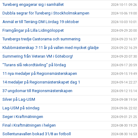
Tureberg engagerar sig i samhället
2024-10-11 09:26
Dubbla segrar för Tureberg i Stockholmskampen
2024-10-06 19:00
Anmäl er till Terräng-DM Lördag 19 oktober
2024-10-03 10:01
Framgångar på Lilla Lidingöloppet
2024-09-29 20:00
Turebergs tredje Castorama och summering
2024-09-23 16:37
Klubbmästerskap 7-11 år på vallen med mycket glädje
2024-09-22 16:29
Summering från Veteran VM i Göteborg!
2024-09-20 07:30
"Turans slå rekordtävling" på lördag
2024-09-17 20:59
11 nya medaljer på Regionsmästerskapen
2024-09-15 19:49
14 medaljer på Regionsmästerskapet dag 1
2024-09-14 22:27
37 ungdomar till Regionsmästerskapen
2024-09-12 15:14
Silver på Lag-USM
2024-09-08 19:54
Lag-USM på söndag
2024-09-06 22:02
Seger i Kraftmätningen
2024-09-01 21:25
Final i Kraftmätningen i helgen
2024-08-30 19:29
Sollentunavallen bokad 31/8 av fotboll
2024-08-30 16:53