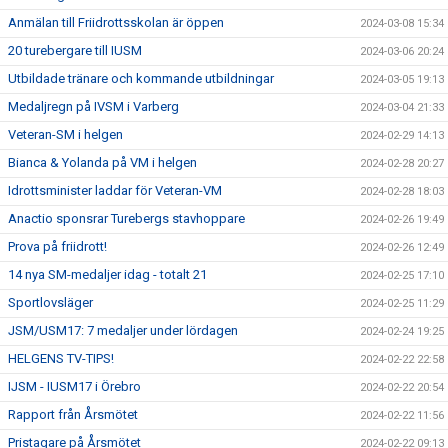
Anmälan till Friidrottsskolan är öppen
2024-03-08 15:34
20 turebergare till IUSM
2024-03-06 20:24
Utbildade tränare och kommande utbildningar
2024-03-05 19:13
Medaljregn på IVSM i Varberg
2024-03-04 21:33
Veteran-SM i helgen
2024-02-29 14:13
Bianca & Yolanda på VM i helgen
2024-02-28 20:27
Idrottsminister laddar för Veteran-VM
2024-02-28 18:03
Anactio sponsrar Turebergs stavhoppare
2024-02-26 19:49
Prova på friidrott!
2024-02-26 12:49
14 nya SM-medaljer idag - totalt 21
2024-02-25 17:10
Sportlovsläger
2024-02-25 11:29
JSM/USM17: 7 medaljer under lördagen
2024-02-24 19:25
HELGENS TV-TIPS!
2024-02-22 22:58
IJSM - IUSM17 i Örebro
2024-02-22 20:54
Rapport från Årsmötet
2024-02-22 11:56
Pristagare på Årsmötet
2024-02-22 09:13