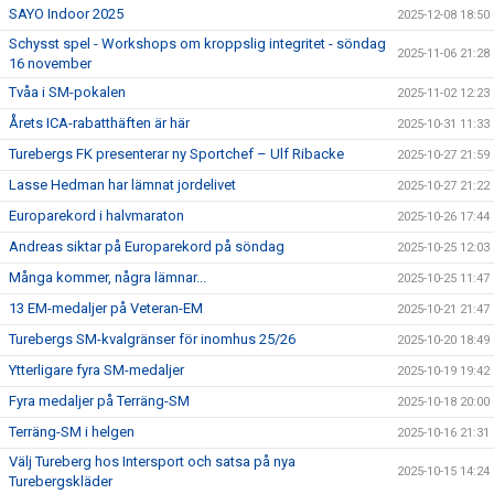
SAYO Indoor 2025
2025-12-08 18:50
Schysst spel - Workshops om kroppslig integritet - söndag
2025-11-06 21:28
16 november
Tvåa i SM-pokalen
2025-11-02 12:23
Årets ICA-rabatthäften är här
2025-10-31 11:33
Turebergs FK presenterar ny Sportchef – Ulf Ribacke
2025-10-27 21:59
Lasse Hedman har lämnat jordelivet
2025-10-27 21:22
Europarekord i halvmaraton
2025-10-26 17:44
Andreas siktar på Europarekord på söndag
2025-10-25 12:03
Många kommer, några lämnar...
2025-10-25 11:47
13 EM-medaljer på Veteran-EM
2025-10-21 21:47
Turebergs SM-kvalgränser för inomhus 25/26
2025-10-20 18:49
Ytterligare fyra SM-medaljer
2025-10-19 19:42
Fyra medaljer på Terräng-SM
2025-10-18 20:00
Terräng-SM i helgen
2025-10-16 21:31
Välj Tureberg hos Intersport och satsa på nya
2025-10-15 14:24
Turebergskläder