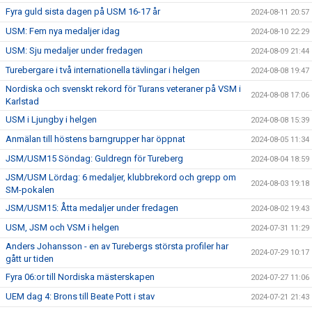
Fyra guld sista dagen på USM 16-17 år
2024-08-11 20:57
USM: Fem nya medaljer idag
2024-08-10 22:29
USM: Sju medaljer under fredagen
2024-08-09 21:44
Turebergare i två internationella tävlingar i helgen
2024-08-08 19:47
Nordiska och svenskt rekord för Turans veteraner på VSM i
2024-08-08 17:06
Karlstad
USM i Ljungby i helgen
2024-08-08 15:39
Anmälan till höstens barngrupper har öppnat
2024-08-05 11:34
JSM/USM15 Söndag: Guldregn för Tureberg
2024-08-04 18:59
JSM/USM Lördag: 6 medaljer, klubbrekord och grepp om
2024-08-03 19:18
SM-pokalen
JSM/USM15: Åtta medaljer under fredagen
2024-08-02 19:43
USM, JSM och VSM i helgen
2024-07-31 11:29
Anders Johansson - en av Turebergs största profiler har
2024-07-29 10:17
gått ur tiden
Fyra 06:or till Nordiska mästerskapen
2024-07-27 11:06
UEM dag 4: Brons till Beate Pott i stav
2024-07-21 21:43