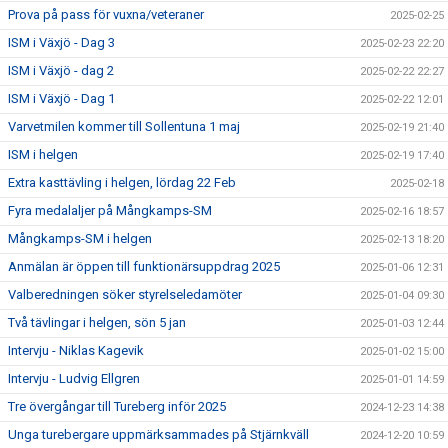
Prova på pass för vuxna/veteraner
2025-02-25
ISM i Växjö - Dag 3
2025-02-23 22:20
ISM i Växjö - dag 2
2025-02-22 22:27
ISM i Växjö - Dag 1
2025-02-22 12:01
Varvetmilen kommer till Sollentuna 1 maj
2025-02-19 21:40
ISM i helgen
2025-02-19 17:40
Extra kasttävling i helgen, lördag 22 Feb
2025-02-18
Fyra medalaljer på Mångkamps-SM
2025-02-16 18:57
Mångkamps-SM i helgen
2025-02-13 18:20
Anmälan är öppen till funktionärsuppdrag 2025
2025-01-06 12:31
Valberedningen söker styrelseledamöter
2025-01-04 09:30
Två tävlingar i helgen, sön 5 jan
2025-01-03 12:44
Intervju - Niklas Kagevik
2025-01-02 15:00
Intervju - Ludvig Ellgren
2025-01-01 14:59
Tre övergångar till Tureberg inför 2025
2024-12-23 14:38
Unga turebergare uppmärksammades på Stjärnkväll
2024-12-20 10:59