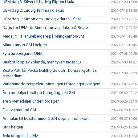
UEM dag 3: Silver till Ludvig Ellgren i kula
2024-07-20 17:50
UEM dag 2: Ludvig femma i diskus
2024-07-19 18:50
UEM dag 1: Simon och Ludvig vidare till final
2024-07-18 23:15
Dags för UEM för Simon, Ludvig, Jakob & Beate
2024-07-17 09:22
Medalj till alla turebergare på Mångkamps-SM
2024-07-14 18:40
Mångkamps-SM i helgen
2024-07-11 16:45
Fyra turebergare i UEM
2024-07-08 22:20
Snabbt lopp av Yolanda, men tyvärr inget OS
2024-07-08 14:27
Beate Pott får Pekka Dahlhöjds och Thomas Kyöttiläs
2024-07-08 08:59
stipendium
Världsungdomsspelen - vinst igen i föreningstävlingen!
2024-07-07 22:26
Åtta medaljer totalt på framgångsrikt SM
2024-06-30 22:12
Tre SM-medaljer under lördagen
2024-06-29 21:13
Fin kvalstart på SM
2024-06-28 19:52
Anmälan till höstterminen 2024 öppnar inom kort
2024-06-27 10:00
SM i helgen
2024-06-26 19:20
Ayla uttagen till JVM
2024-06-20 19:23