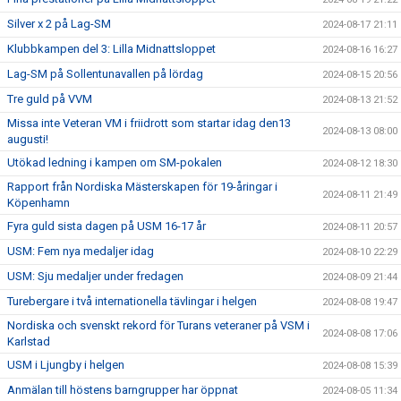
Silver x 2 på Lag-SM
2024-08-17 21:11
Klubbkampen del 3: Lilla Midnattsloppet
2024-08-16 16:27
Lag-SM på Sollentunavallen på lördag
2024-08-15 20:56
Tre guld på VVM
2024-08-13 21:52
Missa inte Veteran VM i friidrott som startar idag den13
2024-08-13 08:00
augusti!
Utökad ledning i kampen om SM-pokalen
2024-08-12 18:30
Rapport från Nordiska Mästerskapen för 19-åringar i
2024-08-11 21:49
Köpenhamn
Fyra guld sista dagen på USM 16-17 år
2024-08-11 20:57
USM: Fem nya medaljer idag
2024-08-10 22:29
USM: Sju medaljer under fredagen
2024-08-09 21:44
Turebergare i två internationella tävlingar i helgen
2024-08-08 19:47
Nordiska och svenskt rekord för Turans veteraner på VSM i
2024-08-08 17:06
Karlstad
USM i Ljungby i helgen
2024-08-08 15:39
Anmälan till höstens barngrupper har öppnat
2024-08-05 11:34