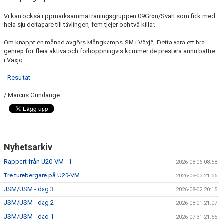
Vi kan också uppmärksamma träningsgruppen 09Grön/Svart som fick med
hela sju deltagare till tävlingen, fem tjejer och två killar.
Om knappt en månad avgörs Mångkamps-SM i Växjö. Detta vara ett bra
genrep för flera aktiva och förhoppningvis kommer de prestera ännu bättre
i Växjö.
- Resultat
/ Marcus Grindange
Nyhetsarkiv
Rapport från U20-VM - 1
2026-08-06 08:58
Tre turebergare på U20-VM
2026-08-03 21:56
JSM/USM - dag 3
2026-08-02 20:15
JSM/USM - dag 2
2026-08-01 21:07
JSM/USM - dag 1
2026-07-31 21:55