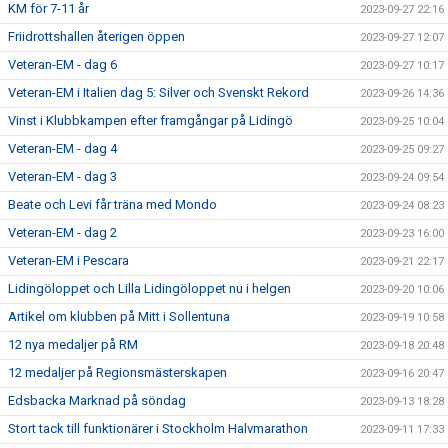
KM för 7-11 år
2023-09-27 22:16
Friidrottshallen återigen öppen
2023-09-27 12:07
Veteran-EM - dag 6
2023-09-27 10:17
Veteran-EM i Italien dag 5: Silver och Svenskt Rekord
2023-09-26 14:36
Vinst i Klubbkampen efter framgångar på Lidingö
2023-09-25 10:04
Veteran-EM - dag 4
2023-09-25 09:27
Veteran-EM - dag 3
2023-09-24 09:54
Beate och Levi får träna med Mondo
2023-09-24 08:23
Veteran-EM - dag 2
2023-09-23 16:00
Veteran-EM i Pescara
2023-09-21 22:17
Lidingöloppet och Lilla Lidingöloppet nu i helgen
2023-09-20 10:06
Artikel om klubben på Mitt i Sollentuna
2023-09-19 10:58
12 nya medaljer på RM
2023-09-18 20:48
12 medaljer på Regionsmästerskapen
2023-09-16 20:47
Edsbacka Marknad på söndag
2023-09-13 18:28
Stort tack till funktionärer i Stockholm Halvmarathon
2023-09-11 17:33