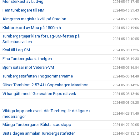
Monsterkast av Ludvig
2024-05-17 17:45
Fem turebergare till NM
2024-05-16 21:43
Almgrens magiska kväll på Stadion
2024-05-15 22:05
Klubbrekord av Moa på 1500m h
2024-05-12 19:06
Turebergs tjejer klara för Lag-SM-festen på
2024-05-10 10:55
Sollentunavallen
Kval till Lag-SM
2024-05-08 17:26
Fina Turebergskast i helgen
2024-05-06 19:33
Björn satsar mot Veteran-VM
2024-05-05 16:54
Turebergsstafetten i högsommarvärme
2024-05-05 14:40
Oliver Törnblom 2:57:41 i Copenhagen Marathon
2024-05-05 14:26
Vi har gått med i Generation Peps nätverk
2024-05-03 13:46
2024-05-01 08:25
Viktiga lopp och event där Tureberg är delägare /
2024-04-28 11:40
medarrangör
Många Turebergare i Bålsta stadslopp
2024-04-27 20:05
Sista dagen anmälan Turebergsstafetten
2024-04-27 13:12