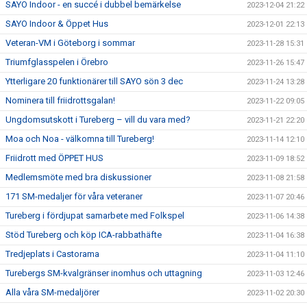
SAYO Indoor - en succé i dubbel bemärkelse
2023-12-04 21:22
SAYO Indoor & Öppet Hus
2023-12-01 22:13
Veteran-VM i Göteborg i sommar
2023-11-28 15:31
Triumfglasspelen i Örebro
2023-11-26 15:47
Ytterligare 20 funktionärer till SAYO sön 3 dec
2023-11-24 13:28
Nominera till friidrottsgalan!
2023-11-22 09:05
Ungdomsutskott i Tureberg – vill du vara med?
2023-11-21 22:20
Moa och Noa - välkomna till Tureberg!
2023-11-14 12:10
Friidrott med ÖPPET HUS
2023-11-09 18:52
Medlemsmöte med bra diskussioner
2023-11-08 21:58
171 SM-medaljer för våra veteraner
2023-11-07 20:46
Tureberg i fördjupat samarbete med Folkspel
2023-11-06 14:38
Stöd Tureberg och köp ICA-rabbathäfte
2023-11-04 16:38
Tredjeplats i Castorama
2023-11-04 11:10
Turebergs SM-kvalgränser inomhus och uttagning
2023-11-03 12:46
Alla våra SM-medaljörer
2023-11-02 20:30