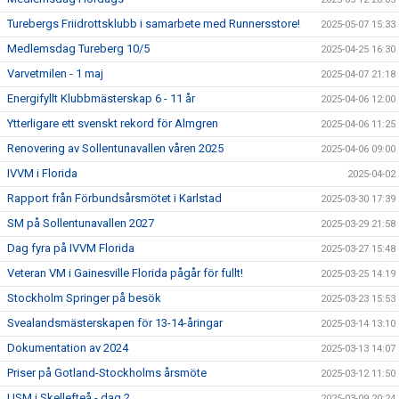
Turebergs Friidrottsklubb i samarbete med Runnersstore!
2025-05-07 15:33
Medlemsdag Tureberg 10/5
2025-04-25 16:30
Varvetmilen - 1 maj
2025-04-07 21:18
Energifyllt Klubbmästerskap 6 - 11 år
2025-04-06 12:00
Ytterligare ett svenskt rekord för Almgren
2025-04-06 11:25
Renovering av Sollentunavallen våren 2025
2025-04-06 09:00
IVVM i Florida
2025-04-02
Rapport från Förbundsårsmötet i Karlstad
2025-03-30 17:39
SM på Sollentunavallen 2027
2025-03-29 21:58
Dag fyra på IVVM Florida
2025-03-27 15:48
Veteran VM i Gainesville Florida pågår för fullt!
2025-03-25 14:19
Stockholm Springer på besök
2025-03-23 15:53
Svealandsmästerskapen för 13-14-åringar
2025-03-14 13:10
Dokumentation av 2024
2025-03-13 14:07
Priser på Gotland-Stockholms årsmöte
2025-03-12 11:50
USM i Skellefteå - dag 2
2025-03-09 20:24