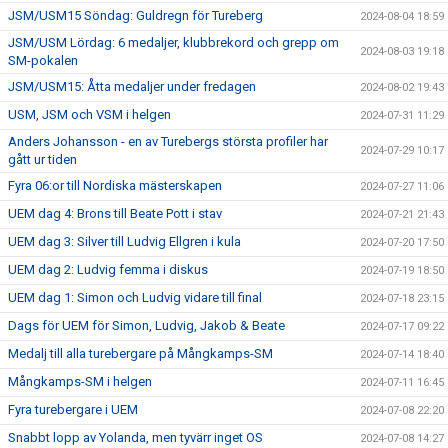
JSM/USM15 Söndag: Guldregn för Tureberg
2024-08-04 18:59
JSM/USM Lördag: 6 medaljer, klubbrekord och grepp om
2024-08-03 19:18
SM-pokalen
JSM/USM15: Åtta medaljer under fredagen
2024-08-02 19:43
USM, JSM och VSM i helgen
2024-07-31 11:29
Anders Johansson - en av Turebergs största profiler har
2024-07-29 10:17
gått ur tiden
Fyra 06:or till Nordiska mästerskapen
2024-07-27 11:06
UEM dag 4: Brons till Beate Pott i stav
2024-07-21 21:43
UEM dag 3: Silver till Ludvig Ellgren i kula
2024-07-20 17:50
UEM dag 2: Ludvig femma i diskus
2024-07-19 18:50
UEM dag 1: Simon och Ludvig vidare till final
2024-07-18 23:15
Dags för UEM för Simon, Ludvig, Jakob & Beate
2024-07-17 09:22
Medalj till alla turebergare på Mångkamps-SM
2024-07-14 18:40
Mångkamps-SM i helgen
2024-07-11 16:45
Fyra turebergare i UEM
2024-07-08 22:20
Snabbt lopp av Yolanda, men tyvärr inget OS
2024-07-08 14:27