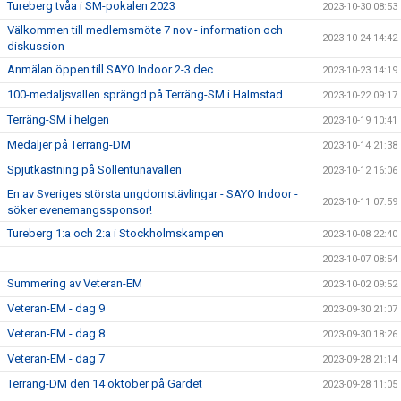
Tureberg tvåa i SM-pokalen 2023
2023-10-30 08:53
Välkommen till medlemsmöte 7 nov - information och
2023-10-24 14:42
diskussion
Anmälan öppen till SAYO Indoor 2-3 dec
2023-10-23 14:19
100-medaljsvallen sprängd på Terräng-SM i Halmstad
2023-10-22 09:17
Terräng-SM i helgen
2023-10-19 10:41
Medaljer på Terräng-DM
2023-10-14 21:38
Spjutkastning på Sollentunavallen
2023-10-12 16:06
En av Sveriges största ungdomstävlingar - SAYO Indoor -
2023-10-11 07:59
söker evenemangssponsor!
Tureberg 1:a och 2:a i Stockholmskampen
2023-10-08 22:40
2023-10-07 08:54
Summering av Veteran-EM
2023-10-02 09:52
Veteran-EM - dag 9
2023-09-30 21:07
Veteran-EM - dag 8
2023-09-30 18:26
Veteran-EM - dag 7
2023-09-28 21:14
Terräng-DM den 14 oktober på Gärdet
2023-09-28 11:05