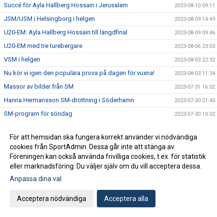
Succé för Ayla Hallberg Hossain i Jerusalem
2023-08-10 09:11
JSM/USM i Helsingborg i helgen
2023-08-09 14:49
U20-EM: Ayla Hallberg Hossain till längdfinal
2023-08-09 09:46
U20-EM med tre turebergare
2023-08-06 23:03
VSM i helgen
2023-08-03 22:32
Nu kör vi igen den populära prova på dagen för vuxna!
2023-08-03 11:34
Massor av bilder från SM
2023-07-31 16:02
Hanna Hermansson SM-drottning i Söderhamn
2023-07-30 21:40
SM-program för söndag
2023-07-30 10:02
Fem medaljer på den andra SM-dagen
2023-07-29 20:12
För att hemsidan ska fungera korrekt använder vi nödvändiga
SM-program för lördag
2023-07-29 09:20
cookies från SportAdmin. Dessa går inte att stänga av.
SM i Söderhamn - dag 1
2023-07-28 23:48
Föreningen kan också använda frivilliga cookies, t.ex. för statistik
eller marknadsföring. Du väljer själv om du vill acceptera dessa.
Tre turebergare uttagna till U20-EM
2023-07-28 17:33
Anpassa dina val
SM-program för fredag
2023-07-28 07:26
Dags för SM i helgen
2023-07-27 09:57
Acceptera nödvändiga
Acceptera alla
Alva på EYOF
2023-07-26 22:26