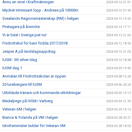
Ännu en vinst i Kraftmätningen
2024-03-16 21:01
Mycket intressant lopp - Andreas på 10000m
2024-03-16 07:30
Svealands Regionsmästerskap (RM) i helgen
2024-03-15 19:55
Pristagare på årsmöte
2024-03-14 17:17
Vi är bäst i Sverige just nu!
2024-03-12 21:05
Friidrottskul för barn födda 2017/2018
2024-03-12 18:50
Jesper A på landslagsuppdrag
2024-03-10 21:03
IUSM - Ett silver idag
2024-03-10 18:48
IUSM dag 1
2024-03-09 19:40
Anmälan till Friidrottsskolan är öppen
2024-03-08 15:34
20 turebergare till IUSM
2024-03-06 20:24
Utbildade tränare och kommande utbildningar
2024-03-05 19:13
Medaljregn på IVSM i Varberg
2024-03-04 21:33
Veteran-SM i helgen
2024-02-29 14:13
Bianca & Yolanda på VM i helgen
2024-02-28 20:27
Idrottsminister laddar för Veteran-VM
2024-02-28 18:03