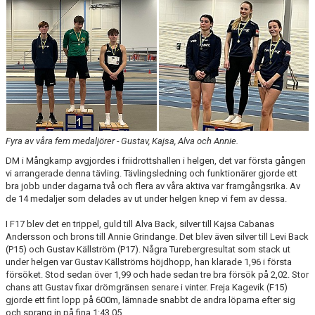
ARRANGEMANG
STATISTIK & RESULTAT
FUNKTIONÄR
TÄVLINGAR
KONTAKT
Fyra av våra fem medaljörer - Gustav, Kajsa, Alva och Annie.
DM i Mångkamp avgjordes i friidrottshallen i helgen, det var första gången
UTBILDNING
vi arrangerade denna tävling. Tävlingsledning och funktionärer gjorde ett
bra jobb under dagarna två och flera av våra aktiva var framgångsrika. Av
KALENDER
de 14 medaljer som delades av ut under helgen knep vi fem av dessa.
I F17 blev det en trippel, guld till Alva Back, silver till Kajsa Cabanas
Andersson och brons till Annie Grindange. Det blev även silver till Levi Back
(P15) och Gustav Källström (P17). Några Turebergresultat som stack ut
under helgen var Gustav Källströms höjdhopp, han klarade 1,96 i första
försöket. Stod sedan över 1,99 och hade sedan tre bra försök på 2,02. Stor
chans att Gustav fixar drömgränsen senare i vinter. Freja Kagevik (F15)
gjorde ett fint lopp på 600m, lämnade snabbt de andra löparna efter sig
och sprang in på fina 1:43.05.