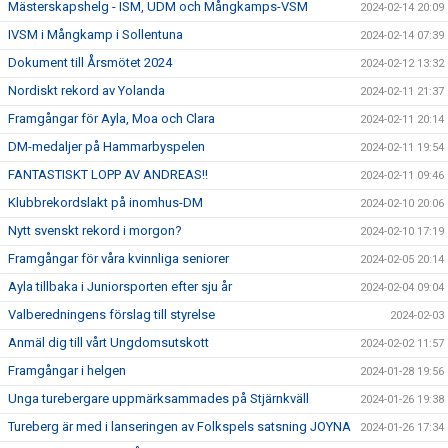
Mästerskapshelg - ISM, UDM och Mångkamps-VSM
2024-02-14 20:09
IVSM i Mångkamp i Sollentuna
2024-02-14 07:39
Dokument till Årsmötet 2024
2024-02-12 13:32
Nordiskt rekord av Yolanda
2024-02-11 21:37
Framgångar för Ayla, Moa och Clara
2024-02-11 20:14
DM-medaljer på Hammarbyspelen
2024-02-11 19:54
FANTASTISKT LOPP AV ANDREAS!!
2024-02-11 09:46
Klubbrekordslakt på inomhus-DM
2024-02-10 20:06
Nytt svenskt rekord i morgon?
2024-02-10 17:19
Framgångar för våra kvinnliga seniorer
2024-02-05 20:14
Ayla tillbaka i Juniorsporten efter sju år
2024-02-04 09:04
Valberedningens förslag till styrelse
2024-02-03
Anmäl dig till vårt Ungdomsutskott
2024-02-02 11:57
Framgångar i helgen
2024-01-28 19:56
Unga turebergare uppmärksammades på Stjärnkväll
2024-01-26 19:38
Tureberg är med i lanseringen av Folkspels satsning JOYNA
2024-01-26 17:34