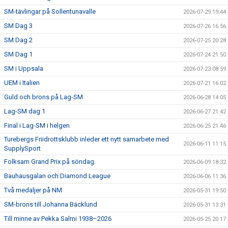
SM-tävlingar på Sollentunavalle
2026-07-29 19:44
SM Dag 3
2026-07-26 16:56
SM Dag 2
2026-07-25 20:28
SM Dag 1
2026-07-24 21:50
SM i Uppsala
2026-07-23 08:59
UEM i Italien
2026-07-21 16:02
Guld och brons på Lag-SM
2026-06-28 14:05
Lag-SM dag 1
2026-06-27 21:42
Final i Lag-SM i helgen
2026-06-25 21:46
Turebergs Friidrottsklubb inleder ett nytt samarbete med
2026-06-11 11:15
SupplySport
Folksam Grand Prix på söndag.
2026-06-09 18:32
Bauhausgalan och Diamond League
2026-06-06 11:36
Två medaljer på NM
2026-05-31 19:50
SM-brons till Johanna Bäcklund
2026-05-31 13:31
Till minne av Pekka Salmi 1938–2026
2026-05-25 20:17