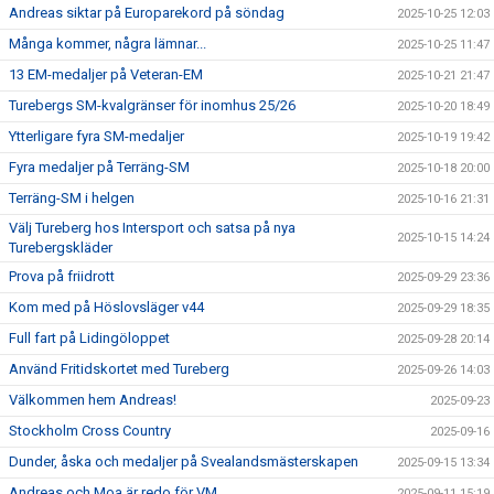
Andreas siktar på Europarekord på söndag
2025-10-25 12:03
Många kommer, några lämnar...
2025-10-25 11:47
13 EM-medaljer på Veteran-EM
2025-10-21 21:47
Turebergs SM-kvalgränser för inomhus 25/26
2025-10-20 18:49
Ytterligare fyra SM-medaljer
2025-10-19 19:42
Fyra medaljer på Terräng-SM
2025-10-18 20:00
Terräng-SM i helgen
2025-10-16 21:31
Välj Tureberg hos Intersport och satsa på nya
2025-10-15 14:24
Turebergskläder
Prova på friidrott
2025-09-29 23:36
Kom med på Höslovsläger v44
2025-09-29 18:35
Full fart på Lidingöloppet
2025-09-28 20:14
Använd Fritidskortet med Tureberg
2025-09-26 14:03
Välkommen hem Andreas!
2025-09-23
Stockholm Cross Country
2025-09-16
Dunder, åska och medaljer på Svealandsmästerskapen
2025-09-15 13:34
Andreas och Moa är redo för VM
2025-09-11 15:19