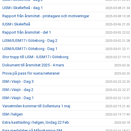
USM i Skellefteå - dag 1
2025-03-08 21:34
Rapport från årsmötet - pristagare och motiveringar
2025-03-08 10:28
IUSM i Skelefteå
2025-03-06 21:05
Rapport från årsmötet - del 1
2025-03-05 22:02
IJSM/IUSM17 i Göteborg - Dag 2
2025-03-02 21:28
IJSM/IUSM17 i Göteborg - Dag 1
2025-03-01 22:11
Stor trupp till IJSM - IUSM17 i Göteborg
2025-02-27 19:15
Dokument till årsmötet 2025 - 4 mars
2025-02-26
Prova på pass för vuxna/veteraner
2025-02-25
ISM i Växjö - Dag 3
2025-02-23 22:20
ISM i Växjö - dag 2
2025-02-22 22:27
ISM i Växjö - Dag 1
2025-02-22 12:01
Varvetmilen kommer till Sollentuna 1 maj
2025-02-19 21:40
ISM i helgen
2025-02-19 17:40
Extra kasttävling i helgen, lördag 22 Feb
2025-02-18
Fyra medalaljer på Mångkamps-SM
2025-02-16 18:57