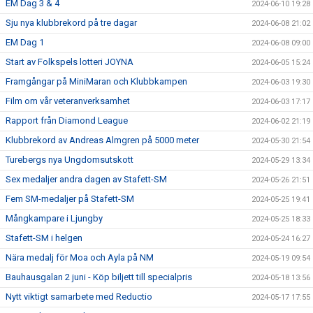
EM Dag 3 & 4
2024-06-10 19:28
Sju nya klubbrekord på tre dagar
2024-06-08 21:02
EM Dag 1
2024-06-08 09:00
Start av Folkspels lotteri JOYNA
2024-06-05 15:24
Framgångar på MiniMaran och Klubbkampen
2024-06-03 19:30
Film om vår veteranverksamhet
2024-06-03 17:17
Rapport från Diamond League
2024-06-02 21:19
Klubbrekord av Andreas Almgren på 5000 meter
2024-05-30 21:54
Turebergs nya Ungdomsutskott
2024-05-29 13:34
Sex medaljer andra dagen av Stafett-SM
2024-05-26 21:51
Fem SM-medaljer på Stafett-SM
2024-05-25 19:41
Mångkampare i Ljungby
2024-05-25 18:33
Stafett-SM i helgen
2024-05-24 16:27
Nära medalj för Moa och Ayla på NM
2024-05-19 09:54
Bauhausgalan 2 juni - Köp biljett till specialpris
2024-05-18 13:56
Nytt viktigt samarbete med Reductio
2024-05-17 17:55