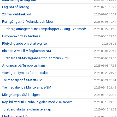
Lag-SM på lördag
2025-07-10 10:29
23 nya klubbrekord
2025-07-06 10:32
Framgångar för Yolanda och Moa
2025-07-05 10:41
Tureberg arrangerar Finnkampsloppet 22 aug - Var med!
2025-06-27 11:52
Europarekord av Andreas!
2025-06-16 21:56
Förtydligande om startavgifter
2025-06-05
Ida och Alva till Mångkamps-NM
2025-06-04 22:41
Turebergs SM-kvalgränser för utomhus 2025
2025-06-03 21:00
Ändringar på Turebergs kansli
2025-06-03 17:35
Ytterligare fyra stafett-medaljer
2025-05-25 21:23
Tre medaljer på Stafett-SM
2025-05-24 20:24
Tre medaljer på Mångkamps-SM
2025-05-18 21:46
Mångkamps-SM i helgen
2025-05-16 00:11
Köp biljetter till Bauhaus galan med 20% rabatt
2025-05-15 21:36
Tureberg startar skolmästerskap
2025-05-15 11:38
Medlemsdag i lördags
2025-05-12 20:05