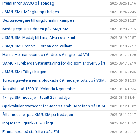
Premiär för SAMO på söndag
2023-08-25 15:16
JSM/USM i Mångkamp i helgen
2023-08-24 22:45
Sex turebergare till ungdomsfinnkampen
2023-08-23 16:27
Medaljregn sista dagen på JSM/USM
2023-08-20 20:15
JSM/USM: Medalj till Lina, Alvah och Emil
2023-08-19 20:57
JSM/USM: Brons till Jordan och William
2023-08-18 22:17
Hanna Hermansson och Andreas Almgren på VM
2023-08-17 21:20
SAMO - Turebergs veterantävling för dig som är över 35 år!
2023-08-17 09:19
JSM/USM i Täby i helgen
2023-08-16 21:36
Turebergsveteranerna plockade 69 medaljer totalt på VSM!
2023-08-15 16:33
Årsbästa på 1500 för Yolanda Ngarambe
2023-08-14 10:34
14 nya SM-medaljer - totalt 29 medaljer
2023-08-13 18:44
Spektakulär stavseger för Jacob Semb-Josefson på USM
2023-08-12 19:02
Åtta medaljer på JSM/USM på fredagen
2023-08-11 22:17
Inbjudan till grenkväll - Gång!
2023-08-11 15:52
Emma sexa på stafetten på JEM
2023-08-10 22:12