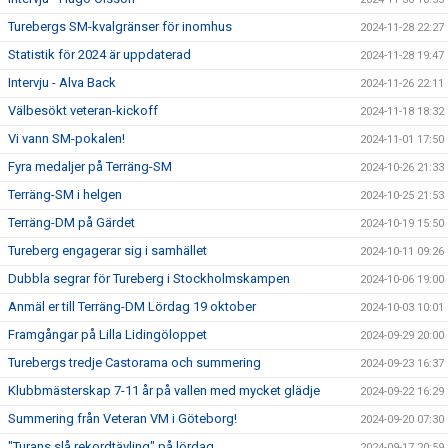
Turebergs SM-kvalgränser för inomhus
2024-11-28 22:27
Statistik för 2024 är uppdaterad
2024-11-28 19:47
Intervju - Alva Back
2024-11-26 22:11
Välbesökt veteran-kickoff
2024-11-18 18:32
Vi vann SM-pokalen!
2024-11-01 17:50
Fyra medaljer på Terräng-SM
2024-10-26 21:33
Terräng-SM i helgen
2024-10-25 21:53
Terräng-DM på Gärdet
2024-10-19 15:50
Tureberg engagerar sig i samhället
2024-10-11 09:26
Dubbla segrar för Tureberg i Stockholmskampen
2024-10-06 19:00
Anmäl er till Terräng-DM Lördag 19 oktober
2024-10-03 10:01
Framgångar på Lilla Lidingöloppet
2024-09-29 20:00
Turebergs tredje Castorama och summering
2024-09-23 16:37
Klubbmästerskap 7-11 år på vallen med mycket glädje
2024-09-22 16:29
Summering från Veteran VM i Göteborg!
2024-09-20 07:30
"Turans slå rekordtävling" på lördag
2024-09-17 20:59