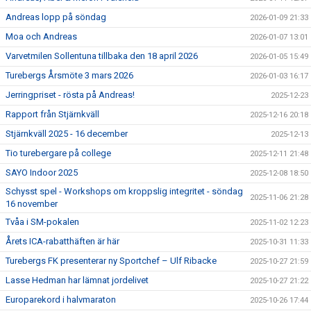
Andreas lopp på söndag
2026-01-09 21:33
Moa och Andreas
2026-01-07 13:01
Varvetmilen Sollentuna tillbaka den 18 april 2026
2026-01-05 15:49
Turebergs Årsmöte 3 mars 2026
2026-01-03 16:17
Jerringpriset - rösta på Andreas!
2025-12-23
Rapport från Stjärnkväll
2025-12-16 20:18
Stjärnkväll 2025 - 16 december
2025-12-13
Tio turebergare på college
2025-12-11 21:48
SAYO Indoor 2025
2025-12-08 18:50
Schysst spel - Workshops om kroppslig integritet - söndag
2025-11-06 21:28
16 november
Tvåa i SM-pokalen
2025-11-02 12:23
Årets ICA-rabatthäften är här
2025-10-31 11:33
Turebergs FK presenterar ny Sportchef – Ulf Ribacke
2025-10-27 21:59
Lasse Hedman har lämnat jordelivet
2025-10-27 21:22
Europarekord i halvmaraton
2025-10-26 17:44