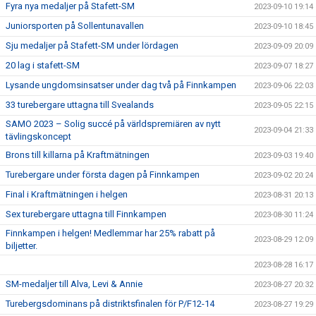
Fyra nya medaljer på Stafett-SM
2023-09-10 19:14
Juniorsporten på Sollentunavallen
2023-09-10 18:45
Sju medaljer på Stafett-SM under lördagen
2023-09-09 20:09
20 lag i stafett-SM
2023-09-07 18:27
Lysande ungdomsinsatser under dag två på Finnkampen
2023-09-06 22:03
33 turebergare uttagna till Svealands
2023-09-05 22:15
SAMO 2023 – Solig succé på världspremiären av nytt
2023-09-04 21:33
tävlingskoncept
Brons till killarna på Kraftmätningen
2023-09-03 19:40
Turebergare under första dagen på Finnkampen
2023-09-02 20:24
Final i Kraftmätningen i helgen
2023-08-31 20:13
Sex turebergare uttagna till Finnkampen
2023-08-30 11:24
Finnkampen i helgen! Medlemmar har 25% rabatt på
2023-08-29 12:09
biljetter.
2023-08-28 16:17
SM-medaljer till Alva, Levi & Annie
2023-08-27 20:32
Turebergsdominans på distriktsfinalen för P/F12-14
2023-08-27 19:29