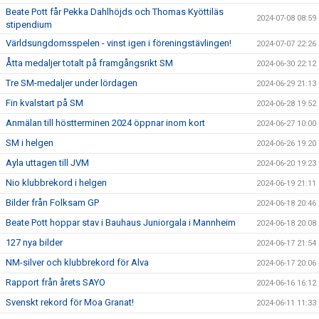
Beate Pott får Pekka Dahlhöjds och Thomas Kyöttiläs
2024-07-08 08:59
stipendium
Världsungdomsspelen - vinst igen i föreningstävlingen!
2024-07-07 22:26
Åtta medaljer totalt på framgångsrikt SM
2024-06-30 22:12
Tre SM-medaljer under lördagen
2024-06-29 21:13
Fin kvalstart på SM
2024-06-28 19:52
Anmälan till höstterminen 2024 öppnar inom kort
2024-06-27 10:00
SM i helgen
2024-06-26 19:20
Ayla uttagen till JVM
2024-06-20 19:23
Nio klubbrekord i helgen
2024-06-19 21:11
Bilder från Folksam GP
2024-06-18 20:46
Beate Pott hoppar stav i Bauhaus Juniorgala i Mannheim
2024-06-18 20:08
127 nya bilder
2024-06-17 21:54
NM-silver och klubbrekord för Alva
2024-06-17 20:06
Rapport från årets SAYO
2024-06-16 16:12
Svenskt rekord för Moa Granat!
2024-06-11 11:33