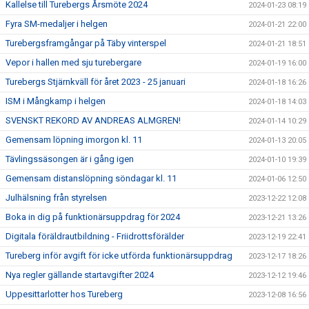
Kallelse till Turebergs Årsmöte 2024
2024-01-23 08:19
Fyra SM-medaljer i helgen
2024-01-21 22:00
Turebergsframgångar på Täby vinterspel
2024-01-21 18:51
Vepor i hallen med sju turebergare
2024-01-19 16:00
Turebergs Stjärnkväll för året 2023 - 25 januari
2024-01-18 16:26
ISM i Mångkamp i helgen
2024-01-18 14:03
SVENSKT REKORD AV ANDREAS ALMGREN!
2024-01-14 10:29
Gemensam löpning imorgon kl. 11
2024-01-13 20:05
Tävlingssäsongen är i gång igen
2024-01-10 19:39
Gemensam distanslöpning söndagar kl. 11
2024-01-06 12:50
Julhälsning från styrelsen
2023-12-22 12:08
Boka in dig på funktionärsuppdrag för 2024
2023-12-21 13:26
Digitala föräldrautbildning - Friidrottsförälder
2023-12-19 22:41
Tureberg inför avgift för icke utförda funktionärsuppdrag
2023-12-17 18:26
Nya regler gällande startavgifter 2024
2023-12-12 19:46
Uppesittarlotter hos Tureberg
2023-12-08 16:56