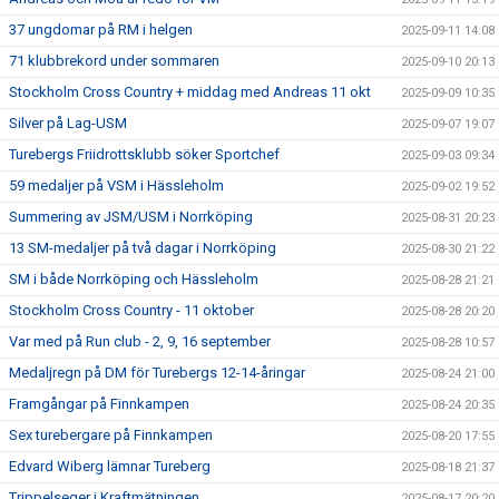
37 ungdomar på RM i helgen
2025-09-11 14:08
71 klubbrekord under sommaren
2025-09-10 20:13
Stockholm Cross Country + middag med Andreas 11 okt
2025-09-09 10:35
Silver på Lag-USM
2025-09-07 19:07
Turebergs Friidrottsklubb söker Sportchef
2025-09-03 09:34
59 medaljer på VSM i Hässleholm
2025-09-02 19:52
Summering av JSM/USM i Norrköping
2025-08-31 20:23
13 SM-medaljer på två dagar i Norrköping
2025-08-30 21:22
SM i både Norrköping och Hässleholm
2025-08-28 21:21
Stockholm Cross Country - 11 oktober
2025-08-28 20:20
Var med på Run club - 2, 9, 16 september
2025-08-28 10:57
Medaljregn på DM för Turebergs 12-14-åringar
2025-08-24 21:00
Framgångar på Finnkampen
2025-08-24 20:35
Sex turebergare på Finnkampen
2025-08-20 17:55
Edvard Wiberg lämnar Tureberg
2025-08-18 21:37
Trippelseger i Kraftmätningen
2025-08-17 20:20