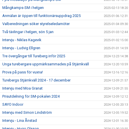
Mångkamps-SM i helgen
2025-02-13 18:20
Anmälan är öppen till funktionärsuppdrag 2025
2025-01-06 12:31
Valberedningen söker styrelseledamöter
2025-01-04 09:30
Två tävlingar i helgen, sön 5 jan
2025-01-03 12:44
Intervju - Niklas Kagevik
2025-01-02 15:00
Intervju - Ludvig Ellgren
2025-01-01 14:59
Tre övergångar till Tureberg inför 2025
2024-12-23 14:38
Unga turebergare uppmärksammades på Stjärnkväll
2024-12-20 10:59
Prova på pass för vuxna!
2024-12-16 12:16
Turebergs Stjärnkväll 2024 - 17 december
2024-12-09 21:57
Intervju med Moa Granat
2024-12-09 21:55
Prisutdelning för SM-pokalen 2024
2024-12-09 12:12
SAYO Indoor
2024-12-05 20:13
Intervju med Simon Lindström
2024-12-05 19:52
Intervju - Lina Ånstad
2024-12-01 16:30
Intervju - Hugo Olsson
2024-11-30 10:55