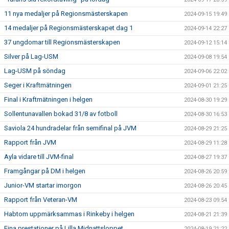
11 nya medaljer på Regionsmästerskapen
2024-09-15 19:49
14 medaljer på Regionsmästerskapet dag 1
2024-09-14 22:27
37 ungdomar till Regionsmästerskapen
2024-09-12 15:14
Silver på Lag-USM
2024-09-08 19:54
Lag-USM på söndag
2024-09-06 22:02
Seger i Kraftmätningen
2024-09-01 21:25
Final i Kraftmätningen i helgen
2024-08-30 19:29
Sollentunavallen bokad 31/8 av fotboll
2024-08-30 16:53
Saviola 24 hundradelar från semifinal på JVM
2024-08-29 21:25
Rapport från JVM
2024-08-29 11:28
Ayla vidare till JVM-final
2024-08-27 19:37
Framgångar på DM i helgen
2024-08-26 20:59
Junior-VM startar imorgon
2024-08-26 20:45
Rapport från Veteran-VM
2024-08-23 09:54
Habtom uppmärksammas i Rinkeby i helgen
2024-08-21 21:39
Fina prestationer på Lilla Midnattsloppet
2024-08-19 21:22