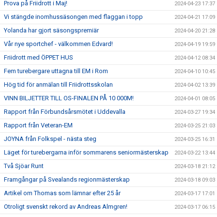
Prova på Friidrott i Maj!
2024-04-23 17:37
Vi stängde inomhussäsongen med flaggan i topp
2024-04-21 17:09
Yolanda har gjort säsongspremiär
2024-04-20 21:28
Vår nye sportchef - välkommen Edvard!
2024-04-19 19:59
Friidrott med ÖPPET HUS
2024-04-12 08:34
Fem turebergare uttagna till EM i Rom
2024-04-10 10:45
Hög tid för anmälan till Friidrottsskolan
2024-04-02 13:39
VINN BILJETTER TILL OS-FINALEN PÅ 10 000M!
2024-04-01 08:05
Rapport från Förbundsårsmötet i Uddevalla
2024-03-27 19:34
Rapport från Veteran-EM
2024-03-25 21:03
JOYNA från Folkspel - nästa steg
2024-03-25 16:31
Läget för turebergarna inför sommarens seniormästerskap
2024-03-22 13:44
Två Sjöar Runt
2024-03-18 21:12
Framgångar på Svealands regionmästerskap
2024-03-18 09:03
Artikel om Thomas som lämnar efter 25 år
2024-03-17 17:01
Otroligt svenskt rekord av Andreas Almgren!
2024-03-17 06:15