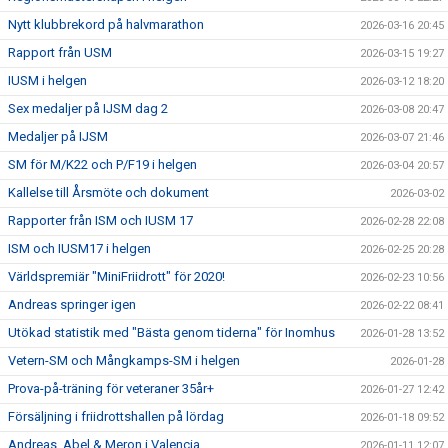
Nytt klubbrekord på halvmarathon
2026-03-16 20:45
Rapport från USM
2026-03-15 19:27
IUSM i helgen
2026-03-12 18:20
Sex medaljer på IJSM dag 2
2026-03-08 20:47
Medaljer på IJSM
2026-03-07 21:46
SM för M/K22 och P/F19 i helgen
2026-03-04 20:57
Kallelse till Årsmöte och dokument
2026-03-02
Rapporter från ISM och IUSM 17
2026-02-28 22:08
ISM och IUSM17 i helgen
2026-02-25 20:28
Världspremiär "MiniFriidrott" för 2020!
2026-02-23 10:56
Andreas springer igen
2026-02-22 08:41
Utökad statistik med "Bästa genom tiderna" för Inomhus
2026-01-28 13:52
Vetern-SM och Mångkamps-SM i helgen
2026-01-28
Prova-på-träning för veteraner 35år+
2026-01-27 12:42
Försäljning i friidrottshallen på lördag
2026-01-18 09:52
Andreas, Abel & Meron i Valencia
2026-01-11 12:07