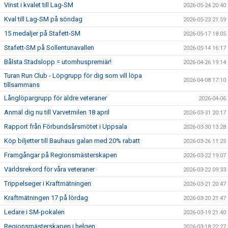
Vinst i kvalet till Lag-SM
2026-05-24 20:40
Kval till Lag-SM på söndag
2026-05-23 21:59
15 medaljer på Stafett-SM
2026-05-17 18:05
Stafett-SM på Sollentunavallen
2026-05-14 16:17
Bålsta Stadslopp = utomhuspremiär!
2026-04-26 19:14
Turan Run Club - Löpgrupp för dig som vill löpa
2026-04-08 17:10
tillsammans
Långlöpargrupp för äldre veteraner
2026-04-06
Anmäl dig nu till Varvetmilen 18 april
2026-03-31 20:17
Rapport från Förbundsårsmötet i Uppsala
2026-03-30 13:28
Köp biljetter till Bauhaus galan med 20% rabatt
2026-03-26 11:25
Framgångar på Regionsmästerskapen
2026-03-22 19:07
Världsrekord för våra veteraner
2026-03-22 09:33
Trippelseger i Kraftmätningen
2026-03-21 20:47
Kraftmätningen 17 på lördag
2026-03-20 21:47
Ledare i SM-pokalen
2026-03-19 21:40
Regionsmästerskapen i helgen
2026-03-18 22:27