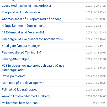
Lasse Hedman har lämnat jordelivet
2025-10-27 21:22
Europarekord i halvmaraton
2025-10-26 17:44
Andreas siktar på Europarekord på söndag
2025-10-25 12:03
Många kommer, några lämnar...
2025-10-25 11:47
13 EM-medaljer på Veteran-EM
2025-10-21 21:47
Turebergs SM-kvalgränser för inomhus 25/26
2025-10-20 18:49
Ytterligare fyra SM-medaljer
2025-10-19 19:42
Fyra medaljer på Terräng-SM
2025-10-18 20:00
Terräng-SM i helgen
2025-10-16 21:31
Välj Tureberg hos Intersport och satsa på nya
2025-10-15 14:24
Turebergskläder
Prova på friidrott
2025-09-29 23:36
Kom med på Höslovsläger v44
2025-09-29 18:35
Full fart på Lidingöloppet
2025-09-28 20:14
Använd Fritidskortet med Tureberg
2025-09-26 14:03
Välkommen hem Andreas!
2025-09-23