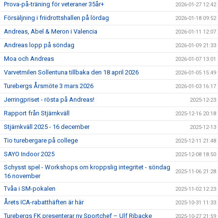
Prova-på-träning för veteraner 35år+
2026-01-27 12:42
Försäljning i friidrottshallen på lördag
2026-01-18 09:52
Andreas, Abel & Meron i Valencia
2026-01-11 12:07
Andreas lopp på söndag
2026-01-09 21:33
Moa och Andreas
2026-01-07 13:01
Varvetmilen Sollentuna tillbaka den 18 april 2026
2026-01-05 15:49
Turebergs Årsmöte 3 mars 2026
2026-01-03 16:17
Jerringpriset - rösta på Andreas!
2025-12-23
Rapport från Stjärnkväll
2025-12-16 20:18
Stjärnkväll 2025 - 16 december
2025-12-13
Tio turebergare på college
2025-12-11 21:48
SAYO Indoor 2025
2025-12-08 18:50
Schysst spel - Workshops om kroppslig integritet - söndag
2025-11-06 21:28
16 november
Tvåa i SM-pokalen
2025-11-02 12:23
Årets ICA-rabatthäften är här
2025-10-31 11:33
Turebergs FK presenterar ny Sportchef – Ulf Ribacke
2025-10-27 21:59