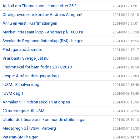
Artikel om Thomas som lämnar efter 25 år
2024-03-17 17:01
Otroligt svenskt rekord av Andreas Almgren!
2024-03-17 06:15
Ännu en vinst i Kraftmätningen
2024-03-16 21:01
Mycket intressant lopp - Andreas på 10000m
2024-03-16 07:30
Svealands Regionsmästerskap (RM) i helgen
2024-03-15 19:55
Pristagare på årsmöte
2024-03-14 17:17
Vi är bäst i Sverige just nu!
2024-03-12 21:05
Friidrottskul för barn födda 2017/2018
2024-03-12 18:50
Jesper A på landslagsuppdrag
2024-03-10 21:03
IUSM - Ett silver idag
2024-03-10 18:48
IUSM dag 1
2024-03-09 19:40
Anmälan till Friidrottsskolan är öppen
2024-03-08 15:34
20 turebergare till IUSM
2024-03-06 20:24
Utbildade tränare och kommande utbildningar
2024-03-05 19:13
Medaljregn på IVSM i Varberg
2024-03-04 21:33
Veteran-SM i helgen
2024-02-29 14:13