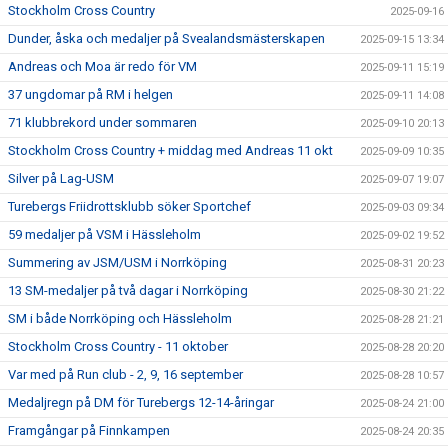
Stockholm Cross Country
2025-09-16
Dunder, åska och medaljer på Svealandsmästerskapen
2025-09-15 13:34
Andreas och Moa är redo för VM
2025-09-11 15:19
37 ungdomar på RM i helgen
2025-09-11 14:08
71 klubbrekord under sommaren
2025-09-10 20:13
Stockholm Cross Country + middag med Andreas 11 okt
2025-09-09 10:35
Silver på Lag-USM
2025-09-07 19:07
Turebergs Friidrottsklubb söker Sportchef
2025-09-03 09:34
59 medaljer på VSM i Hässleholm
2025-09-02 19:52
Summering av JSM/USM i Norrköping
2025-08-31 20:23
13 SM-medaljer på två dagar i Norrköping
2025-08-30 21:22
SM i både Norrköping och Hässleholm
2025-08-28 21:21
Stockholm Cross Country - 11 oktober
2025-08-28 20:20
Var med på Run club - 2, 9, 16 september
2025-08-28 10:57
Medaljregn på DM för Turebergs 12-14-åringar
2025-08-24 21:00
Framgångar på Finnkampen
2025-08-24 20:35