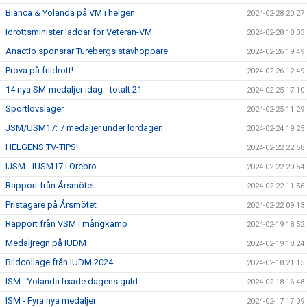
Bianca & Yolanda på VM i helgen
2024-02-28 20:27
Idrottsminister laddar för Veteran-VM
2024-02-28 18:03
Anactio sponsrar Turebergs stavhoppare
2024-02-26 19:49
Prova på friidrott!
2024-02-26 12:49
14 nya SM-medaljer idag - totalt 21
2024-02-25 17:10
Sportlovsläger
2024-02-25 11:29
JSM/USM17: 7 medaljer under lördagen
2024-02-24 19:25
HELGENS TV-TIPS!
2024-02-22 22:58
IJSM - IUSM17 i Örebro
2024-02-22 20:54
Rapport från Årsmötet
2024-02-22 11:56
Pristagare på Årsmötet
2024-02-22 09:13
Rapport från VSM i mångkamp
2024-02-19 18:52
Medaljregn på IUDM
2024-02-19 18:24
Bildcollage från IUDM 2024
2024-02-18 21:15
ISM - Yolanda fixade dagens guld
2024-02-18 16:48
ISM - Fyra nya medaljer
2024-02-17 17:09