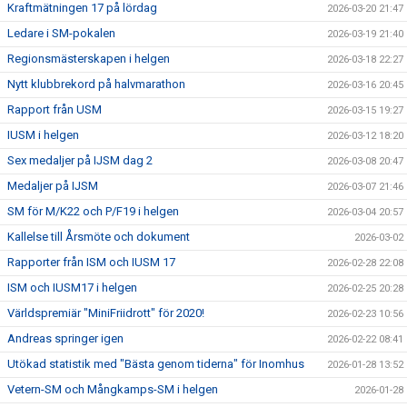
Kraftmätningen 17 på lördag
2026-03-20 21:47
Ledare i SM-pokalen
2026-03-19 21:40
Regionsmästerskapen i helgen
2026-03-18 22:27
Nytt klubbrekord på halvmarathon
2026-03-16 20:45
Rapport från USM
2026-03-15 19:27
IUSM i helgen
2026-03-12 18:20
Sex medaljer på IJSM dag 2
2026-03-08 20:47
Medaljer på IJSM
2026-03-07 21:46
SM för M/K22 och P/F19 i helgen
2026-03-04 20:57
Kallelse till Årsmöte och dokument
2026-03-02
Rapporter från ISM och IUSM 17
2026-02-28 22:08
ISM och IUSM17 i helgen
2026-02-25 20:28
Världspremiär "MiniFriidrott" för 2020!
2026-02-23 10:56
Andreas springer igen
2026-02-22 08:41
Utökad statistik med "Bästa genom tiderna" för Inomhus
2026-01-28 13:52
Vetern-SM och Mångkamps-SM i helgen
2026-01-28