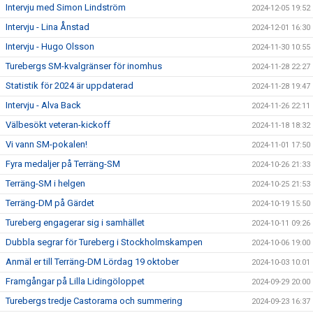
Intervju med Simon Lindström
2024-12-05 19:52
Intervju - Lina Ånstad
2024-12-01 16:30
Intervju - Hugo Olsson
2024-11-30 10:55
Turebergs SM-kvalgränser för inomhus
2024-11-28 22:27
Statistik för 2024 är uppdaterad
2024-11-28 19:47
Intervju - Alva Back
2024-11-26 22:11
Välbesökt veteran-kickoff
2024-11-18 18:32
Vi vann SM-pokalen!
2024-11-01 17:50
Fyra medaljer på Terräng-SM
2024-10-26 21:33
Terräng-SM i helgen
2024-10-25 21:53
Terräng-DM på Gärdet
2024-10-19 15:50
Tureberg engagerar sig i samhället
2024-10-11 09:26
Dubbla segrar för Tureberg i Stockholmskampen
2024-10-06 19:00
Anmäl er till Terräng-DM Lördag 19 oktober
2024-10-03 10:01
Framgångar på Lilla Lidingöloppet
2024-09-29 20:00
Turebergs tredje Castorama och summering
2024-09-23 16:37