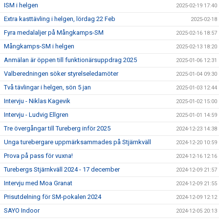
ISM i helgen
2025-02-19 17:40
Extra kasttävling i helgen, lördag 22 Feb
2025-02-18
Fyra medalaljer på Mångkamps-SM
2025-02-16 18:57
Mångkamps-SM i helgen
2025-02-13 18:20
Anmälan är öppen till funktionärsuppdrag 2025
2025-01-06 12:31
Valberedningen söker styrelseledamöter
2025-01-04 09:30
Två tävlingar i helgen, sön 5 jan
2025-01-03 12:44
Intervju - Niklas Kagevik
2025-01-02 15:00
Intervju - Ludvig Ellgren
2025-01-01 14:59
Tre övergångar till Tureberg inför 2025
2024-12-23 14:38
Unga turebergare uppmärksammades på Stjärnkväll
2024-12-20 10:59
Prova på pass för vuxna!
2024-12-16 12:16
Turebergs Stjärnkväll 2024 - 17 december
2024-12-09 21:57
Intervju med Moa Granat
2024-12-09 21:55
Prisutdelning för SM-pokalen 2024
2024-12-09 12:12
SAYO Indoor
2024-12-05 20:13