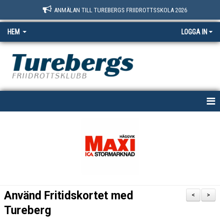
ANMÄLAN TILL TUREBERGS FRIIDROTTSSKOLA 2026
HEM
LOGGA IN
START
NYHETER
OM OSS
BOKNINGSSIDAN
Använd Fritidskortet med
<
>
MEDLEM
Tureberg