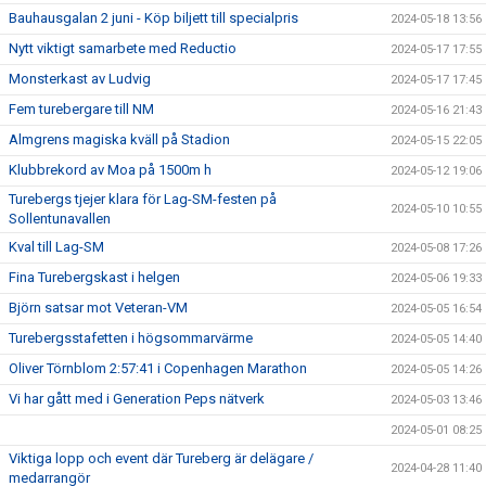
Bauhausgalan 2 juni - Köp biljett till specialpris
2024-05-18 13:56
Nytt viktigt samarbete med Reductio
2024-05-17 17:55
Monsterkast av Ludvig
2024-05-17 17:45
Fem turebergare till NM
2024-05-16 21:43
Almgrens magiska kväll på Stadion
2024-05-15 22:05
Klubbrekord av Moa på 1500m h
2024-05-12 19:06
Turebergs tjejer klara för Lag-SM-festen på
2024-05-10 10:55
Sollentunavallen
Kval till Lag-SM
2024-05-08 17:26
Fina Turebergskast i helgen
2024-05-06 19:33
Björn satsar mot Veteran-VM
2024-05-05 16:54
Turebergsstafetten i högsommarvärme
2024-05-05 14:40
Oliver Törnblom 2:57:41 i Copenhagen Marathon
2024-05-05 14:26
Vi har gått med i Generation Peps nätverk
2024-05-03 13:46
2024-05-01 08:25
Viktiga lopp och event där Tureberg är delägare /
2024-04-28 11:40
medarrangör