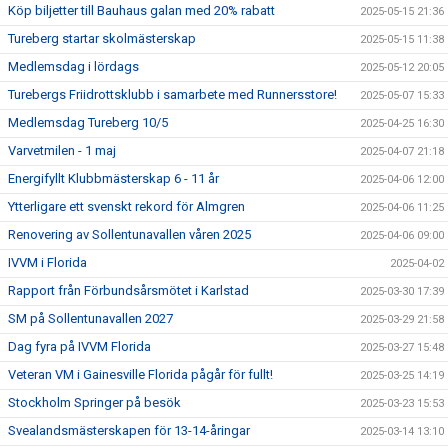
Köp biljetter till Bauhaus galan med 20% rabatt
2025-05-15 21:36
Tureberg startar skolmästerskap
2025-05-15 11:38
Medlemsdag i lördags
2025-05-12 20:05
Turebergs Friidrottsklubb i samarbete med Runnersstore!
2025-05-07 15:33
Medlemsdag Tureberg 10/5
2025-04-25 16:30
Varvetmilen - 1 maj
2025-04-07 21:18
Energifyllt Klubbmästerskap 6 - 11 år
2025-04-06 12:00
Ytterligare ett svenskt rekord för Almgren
2025-04-06 11:25
Renovering av Sollentunavallen våren 2025
2025-04-06 09:00
IVVM i Florida
2025-04-02
Rapport från Förbundsårsmötet i Karlstad
2025-03-30 17:39
SM på Sollentunavallen 2027
2025-03-29 21:58
Dag fyra på IVVM Florida
2025-03-27 15:48
Veteran VM i Gainesville Florida pågår för fullt!
2025-03-25 14:19
Stockholm Springer på besök
2025-03-23 15:53
Svealandsmästerskapen för 13-14-åringar
2025-03-14 13:10