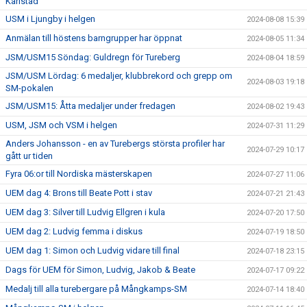
Karlstad
USM i Ljungby i helgen
2024-08-08 15:39
Anmälan till höstens barngrupper har öppnat
2024-08-05 11:34
JSM/USM15 Söndag: Guldregn för Tureberg
2024-08-04 18:59
JSM/USM Lördag: 6 medaljer, klubbrekord och grepp om
2024-08-03 19:18
SM-pokalen
JSM/USM15: Åtta medaljer under fredagen
2024-08-02 19:43
USM, JSM och VSM i helgen
2024-07-31 11:29
Anders Johansson - en av Turebergs största profiler har
2024-07-29 10:17
gått ur tiden
Fyra 06:or till Nordiska mästerskapen
2024-07-27 11:06
UEM dag 4: Brons till Beate Pott i stav
2024-07-21 21:43
UEM dag 3: Silver till Ludvig Ellgren i kula
2024-07-20 17:50
UEM dag 2: Ludvig femma i diskus
2024-07-19 18:50
UEM dag 1: Simon och Ludvig vidare till final
2024-07-18 23:15
Dags för UEM för Simon, Ludvig, Jakob & Beate
2024-07-17 09:22
Medalj till alla turebergare på Mångkamps-SM
2024-07-14 18:40