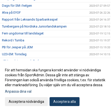
Dags för SM i helgen
2023-07-27 09:57
Alva på EYOF
2023-07-26 22:26
Rapport från Leksands Sparbanksspel
2023-07-24 16:37
Turebergare på Nordiska Juniorlandskampen
2023-07-23 18:10
Fem ungdomar till landslaget
2023-07-19 12:15
Rekord i Tumba
2023-07-15 19:37
PB för Jesper på JEM
2023-07-15 19:33
U23-EM: Torsdag
2023-07-14 10:15
JEM med Jesper och Emil
2023-07-12 16:56
Svea och friidrottsskolan
2023-07-12 08:26
För att hemsidan ska fungera korrekt använder vi nödvändiga
Turebergs herrar sexa på lag-SM
cookies från SportAdmin. Dessa går inte att stänga av.
2023-07-09 14:34
Föreningen kan också använda frivilliga cookies, t.ex. för statistik
Lag-SM på Sollentunavallen på lördag
2023-07-05 21:19
eller marknadsföring. Du väljer själv om du vill acceptera dessa.
Alva, Emil och Jesper till mästerskap
2023-07-04 21:22
Anpassa dina val
Anmälan till HT 2023 barngrupper
2023-07-04 21:12
Acceptera nödvändiga
Acceptera alla
2023-07-03 20:17
Tudor träffade Simon
2023-07-03 18:54