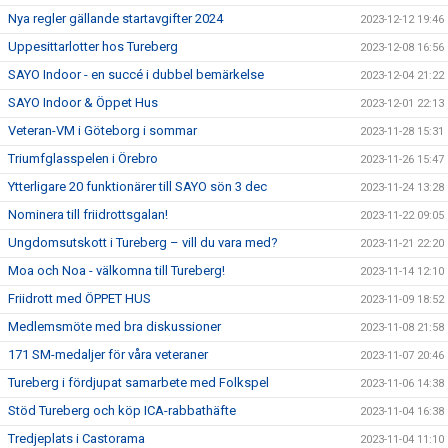
Nya regler gällande startavgifter 2024
2023-12-12 19:46
Uppesittarlotter hos Tureberg
2023-12-08 16:56
SAYO Indoor - en succé i dubbel bemärkelse
2023-12-04 21:22
SAYO Indoor & Öppet Hus
2023-12-01 22:13
Veteran-VM i Göteborg i sommar
2023-11-28 15:31
Triumfglasspelen i Örebro
2023-11-26 15:47
Ytterligare 20 funktionärer till SAYO sön 3 dec
2023-11-24 13:28
Nominera till friidrottsgalan!
2023-11-22 09:05
Ungdomsutskott i Tureberg – vill du vara med?
2023-11-21 22:20
Moa och Noa - välkomna till Tureberg!
2023-11-14 12:10
Friidrott med ÖPPET HUS
2023-11-09 18:52
Medlemsmöte med bra diskussioner
2023-11-08 21:58
171 SM-medaljer för våra veteraner
2023-11-07 20:46
Tureberg i fördjupat samarbete med Folkspel
2023-11-06 14:38
Stöd Tureberg och köp ICA-rabbathäfte
2023-11-04 16:38
Tredjeplats i Castorama
2023-11-04 11:10