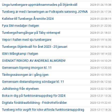
Unga turebergare uppmärksammades på Stjärnkväll
2024-01-26 19:38
Tureberg är med i lanseringen av Folkspels satsning JOYNA
2024-01-26 17:34
Kallelse till Turebergs Årsmöte 2024
2024-01-23 08:19
Fyra SM-medaljer i helgen
2024-01-21 22:00
Turebergsframgångar på Täby vinterspel
2024-01-21 18:51
Vepor i hallen med sju turebergare
2024-01-19 16:00
Turebergs Stjärnkväll för året 2023 - 25 januari
2024-01-18 16:26
ISM i Mångkamp i helgen
2024-01-18 14:03
SVENSKT REKORD AV ANDREAS ALMGREN!
2024-01-14 10:29
Gemensam löpning imorgon kl. 11
2024-01-13 20:05
Tävlingssäsongen är i gång igen
2024-01-10 19:39
Gemensam distanslöpning söndagar kl. 11
2024-01-06 12:50
Julhälsning från styrelsen
2023-12-22 12:08
Boka in dig på funktionärsuppdrag för 2024
2023-12-21 13:26
Digitala föräldrautbildning - Friidrottsförälder
2023-12-19 22:41
Tureberg inför avgift för icke utförda funktionärsuppdrag
2023-12-17 18:26