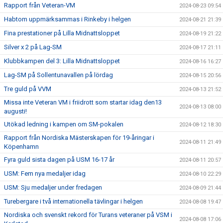
Rapport från Veteran-VM
2024-08-23 09:54
Habtom uppmärksammas i Rinkeby i helgen
2024-08-21 21:39
Fina prestationer på Lilla Midnattsloppet
2024-08-19 21:22
Silver x 2 på Lag-SM
2024-08-17 21:11
Klubbkampen del 3: Lilla Midnattsloppet
2024-08-16 16:27
Lag-SM på Sollentunavallen på lördag
2024-08-15 20:56
Tre guld på VVM
2024-08-13 21:52
Missa inte Veteran VM i friidrott som startar idag den13
2024-08-13 08:00
augusti!
Utökad ledning i kampen om SM-pokalen
2024-08-12 18:30
Rapport från Nordiska Mästerskapen för 19-åringar i
2024-08-11 21:49
Köpenhamn
Fyra guld sista dagen på USM 16-17 år
2024-08-11 20:57
USM: Fem nya medaljer idag
2024-08-10 22:29
USM: Sju medaljer under fredagen
2024-08-09 21:44
Turebergare i två internationella tävlingar i helgen
2024-08-08 19:47
Nordiska och svenskt rekord för Turans veteraner på VSM i
2024-08-08 17:06