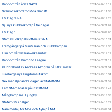
Rapport från årets SAYO
2024-06-16 16:12
Svenskt rekord för Moa Granat!
2024-06-11 11:33
EM Dag 3 & 4
2024-06-10 19:28
Sju nya klubbrekord på tre dagar
2024-06-08 21:02
EM Dag 1
2024-06-08 09:00
Start av Folkspels lotteri JOYNA
2024-06-05 15:24
Framgångar på MiniMaran och Klubbkampen
2024-06-03 19:30
Film om vår veteranverksamhet
2024-06-03 17:17
Rapport från Diamond League
2024-06-02 21:19
Klubbrekord av Andreas Almgren på 5000 meter
2024-05-30 21:54
Turebergs nya Ungdomsutskott
2024-05-29 13:34
Sex medaljer andra dagen av Stafett-SM
2024-05-26 21:51
Fem SM-medaljer på Stafett-SM
2024-05-25 19:41
Mångkampare i Ljungby
2024-05-25 18:33
Stafett-SM i helgen
2024-05-24 16:27
Nära medalj för Moa och Ayla på NM
2024-05-19 09:54