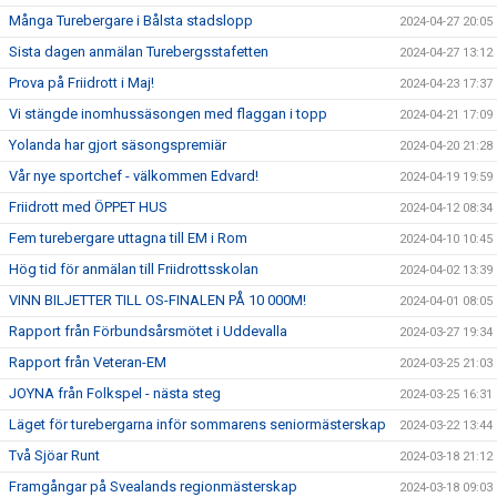
Många Turebergare i Bålsta stadslopp
2024-04-27 20:05
Sista dagen anmälan Turebergsstafetten
2024-04-27 13:12
Prova på Friidrott i Maj!
2024-04-23 17:37
Vi stängde inomhussäsongen med flaggan i topp
2024-04-21 17:09
Yolanda har gjort säsongspremiär
2024-04-20 21:28
Vår nye sportchef - välkommen Edvard!
2024-04-19 19:59
Friidrott med ÖPPET HUS
2024-04-12 08:34
Fem turebergare uttagna till EM i Rom
2024-04-10 10:45
Hög tid för anmälan till Friidrottsskolan
2024-04-02 13:39
VINN BILJETTER TILL OS-FINALEN PÅ 10 000M!
2024-04-01 08:05
Rapport från Förbundsårsmötet i Uddevalla
2024-03-27 19:34
Rapport från Veteran-EM
2024-03-25 21:03
JOYNA från Folkspel - nästa steg
2024-03-25 16:31
Läget för turebergarna inför sommarens seniormästerskap
2024-03-22 13:44
Två Sjöar Runt
2024-03-18 21:12
Framgångar på Svealands regionmästerskap
2024-03-18 09:03