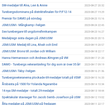
SM-medaljer till Alva, Levi & Annie
2023-08-27 20:32
Turebergsdominans på distriktsfinalen för P/F12-14
2023-08-27 19:29
Premiär för SAMO på söndag
2023-08-25 15:16
JSM/USM i Mångkamp i helgen
2023-08-24 22:45
Sex turebergare till ungdomsfinnkampen
2023-08-23 16:27
Medaljregn sista dagen på JSM/USM
2023-08-20 20:15
JSM/USM: Medalj till Lina, Alvah och Emil
2023-08-19 20:57
JSM/USM: Brons till Jordan och William
2023-08-18 22:17
Hanna Hermansson och Andreas Almgren på VM
2023-08-17 21:20
SAMO - Turebergs veterantävling för dig som är över 35 år!
2023-08-17 09:19
JSM/USM i Täby i helgen
2023-08-16 21:36
Turebergsveteranerna plockade 69 medaljer totalt på VSM!
2023-08-15 16:33
Årsbästa på 1500 för Yolanda Ngarambe
2023-08-14 10:34
14 nya SM-medaljer - totalt 29 medaljer
2023-08-13 18:44
Spektakulär stavseger för Jacob Semb-Josefson på USM
2023-08-12 19:02
Åtta medaljer på JSM/USM på fredagen
2023-08-11 22:17