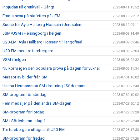
Inbjudan till grenkväll - Gång!
2023-08-11 15:52
Emma sexa på stafetten på JEM
2023-08-10 22:12
Succé för Ayla Hallberg Hossain i Jerusalem
2023-08-10 09:11
JSM/USM i Helsingborg i helgen
2023-08-09 14:49
U20-EM: Ayla Hallberg Hossain till längdfinal
2023-08-09 09:46
U20-EM med tre turebergare
2023-08-06 23:03
VSM i helgen
2023-08-03 22:32
Nu kör vi igen den populära prova på dagen för vuxna!
2023-08-03 11:34
Massor av bilder från SM
2023-07-31 16:02
Hanna Hermansson SM-drottning i Söderhamn
2023-07-30 21:40
SM-program för söndag
2023-07-30 10:02
Fem medaljer på den andra SM-dagen
2023-07-29 20:12
SM-program för lördag
2023-07-29 09:20
SM i Söderhamn - dag 1
2023-07-28 23:48
Tre turebergare uttagna till U20-EM
2023-07-28 17:33
SM-program för fredag
2023-07-28 07:26