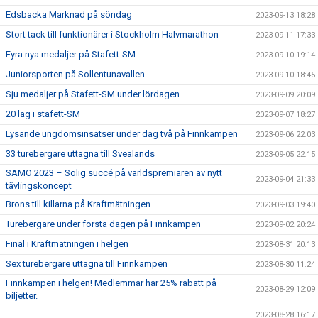
Edsbacka Marknad på söndag
2023-09-13 18:28
Stort tack till funktionärer i Stockholm Halvmarathon
2023-09-11 17:33
Fyra nya medaljer på Stafett-SM
2023-09-10 19:14
Juniorsporten på Sollentunavallen
2023-09-10 18:45
Sju medaljer på Stafett-SM under lördagen
2023-09-09 20:09
20 lag i stafett-SM
2023-09-07 18:27
Lysande ungdomsinsatser under dag två på Finnkampen
2023-09-06 22:03
33 turebergare uttagna till Svealands
2023-09-05 22:15
SAMO 2023 – Solig succé på världspremiären av nytt
2023-09-04 21:33
tävlingskoncept
Brons till killarna på Kraftmätningen
2023-09-03 19:40
Turebergare under första dagen på Finnkampen
2023-09-02 20:24
Final i Kraftmätningen i helgen
2023-08-31 20:13
Sex turebergare uttagna till Finnkampen
2023-08-30 11:24
Finnkampen i helgen! Medlemmar har 25% rabatt på
2023-08-29 12:09
biljetter.
2023-08-28 16:17