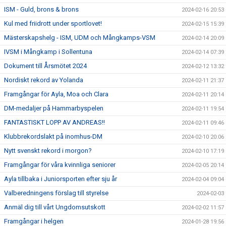
ISM - Guld, brons & brons
2024-02-16 20:53
Kul med friidrott under sportlovet!
2024-02-15 15:39
Mästerskapshelg - ISM, UDM och Mångkamps-VSM
2024-02-14 20:09
IVSM i Mångkamp i Sollentuna
2024-02-14 07:39
Dokument till Årsmötet 2024
2024-02-12 13:32
Nordiskt rekord av Yolanda
2024-02-11 21:37
Framgångar för Ayla, Moa och Clara
2024-02-11 20:14
DM-medaljer på Hammarbyspelen
2024-02-11 19:54
FANTASTISKT LOPP AV ANDREAS!!
2024-02-11 09:46
Klubbrekordslakt på inomhus-DM
2024-02-10 20:06
Nytt svenskt rekord i morgon?
2024-02-10 17:19
Framgångar för våra kvinnliga seniorer
2024-02-05 20:14
Ayla tillbaka i Juniorsporten efter sju år
2024-02-04 09:04
Valberedningens förslag till styrelse
2024-02-03
Anmäl dig till vårt Ungdomsutskott
2024-02-02 11:57
Framgångar i helgen
2024-01-28 19:56