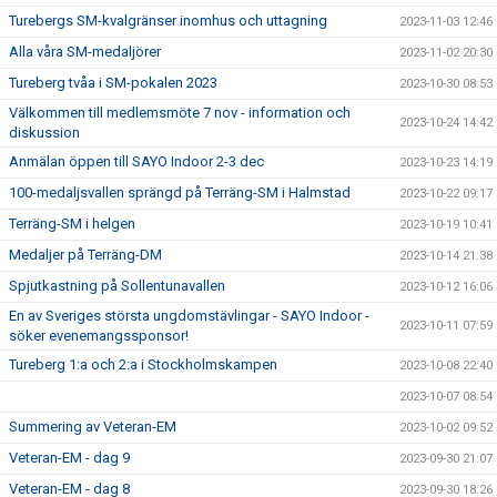
Turebergs SM-kvalgränser inomhus och uttagning
2023-11-03 12:46
Alla våra SM-medaljörer
2023-11-02 20:30
Tureberg tvåa i SM-pokalen 2023
2023-10-30 08:53
Välkommen till medlemsmöte 7 nov - information och
2023-10-24 14:42
diskussion
Anmälan öppen till SAYO Indoor 2-3 dec
2023-10-23 14:19
100-medaljsvallen sprängd på Terräng-SM i Halmstad
2023-10-22 09:17
Terräng-SM i helgen
2023-10-19 10:41
Medaljer på Terräng-DM
2023-10-14 21:38
Spjutkastning på Sollentunavallen
2023-10-12 16:06
En av Sveriges största ungdomstävlingar - SAYO Indoor -
2023-10-11 07:59
söker evenemangssponsor!
Tureberg 1:a och 2:a i Stockholmskampen
2023-10-08 22:40
2023-10-07 08:54
Summering av Veteran-EM
2023-10-02 09:52
Veteran-EM - dag 9
2023-09-30 21:07
Veteran-EM - dag 8
2023-09-30 18:26