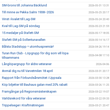
SM-brons till Johanna Bäcklund
2026-05-31 13:31
Till minne av Pekka Salmi 1938–2026
2026-05-25 20:17
Vinst i kvalet till Lag-SM
2026-05-24 20:40
Kval till Lag-SM på söndag
2026-05-23 21:59
15 medaljer på Stafett-SM
2026-05-17 18:05
Stafett-SM på Sollentunavallen
2026-05-14 16:17
Bålsta Stadslopp = utomhuspremiär!
2026-04-26 19:14
Turan Run Club - Löpgrupp för dig som vill löpa
2026-04-08 17:10
tillsammans
Långlöpargrupp för äldre veteraner
2026-04-06
Anmäl dig nu till Varvetmilen 18 april
2026-03-31 20:17
Rapport från Förbundsårsmötet i Uppsala
2026-03-30 13:28
Köp biljetter till Bauhaus galan med 20% rabatt
2026-03-26 11:25
Framgångar på Regionsmästerskapen
2026-03-22 19:07
Världsrekord för våra veteraner
2026-03-22 09:33
Trippelseger i Kraftmätningen
2026-03-21 20:47