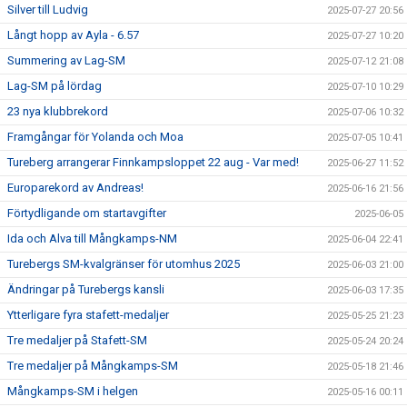
Silver till Ludvig
2025-07-27 20:56
Långt hopp av Ayla - 6.57
2025-07-27 10:20
Summering av Lag-SM
2025-07-12 21:08
Lag-SM på lördag
2025-07-10 10:29
23 nya klubbrekord
2025-07-06 10:32
Framgångar för Yolanda och Moa
2025-07-05 10:41
Tureberg arrangerar Finnkampsloppet 22 aug - Var med!
2025-06-27 11:52
Europarekord av Andreas!
2025-06-16 21:56
Förtydligande om startavgifter
2025-06-05
Ida och Alva till Mångkamps-NM
2025-06-04 22:41
Turebergs SM-kvalgränser för utomhus 2025
2025-06-03 21:00
Ändringar på Turebergs kansli
2025-06-03 17:35
Ytterligare fyra stafett-medaljer
2025-05-25 21:23
Tre medaljer på Stafett-SM
2025-05-24 20:24
Tre medaljer på Mångkamps-SM
2025-05-18 21:46
Mångkamps-SM i helgen
2025-05-16 00:11