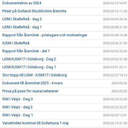
Dokumentation av 2024
2025-03-13 14:07
Priser på Gotland-Stockholms årsmöte
2025-03-12 11:50
USM i Skellefteå - dag 2
2025-03-09 20:24
USM i Skellefteå - dag 1
2025-03-08 21:34
Rapport från årsmötet - pristagare och motiveringar
2025-03-08 10:28
IUSM i Skelefteå
2025-03-06 21:05
Rapport från årsmötet - del 1
2025-03-05 22:02
IJSM/IUSM17 i Göteborg - Dag 2
2025-03-02 21:28
IJSM/IUSM17 i Göteborg - Dag 1
2025-03-01 22:11
Stor trupp till IJSM - IUSM17 i Göteborg
2025-02-27 19:15
Dokument till årsmötet 2025 - 4 mars
2025-02-26
Prova på pass för vuxna/veteraner
2025-02-25
ISM i Växjö - Dag 3
2025-02-23 22:20
ISM i Växjö - dag 2
2025-02-22 22:27
ISM i Växjö - Dag 1
2025-02-22 12:01
Varvetmilen kommer till Sollentuna 1 maj
2025-02-19 21:40