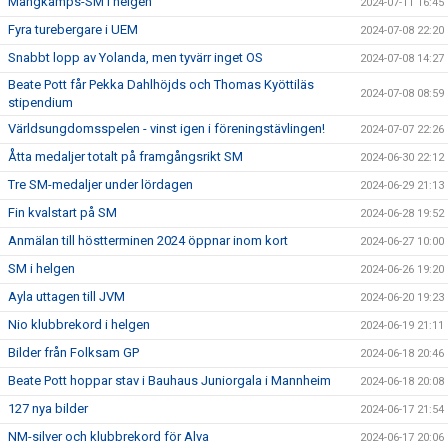
Mångkamps-SM i helgen
2024-07-11 16:45
Fyra turebergare i UEM
2024-07-08 22:20
Snabbt lopp av Yolanda, men tyvärr inget OS
2024-07-08 14:27
Beate Pott får Pekka Dahlhöjds och Thomas Kyöttiläs
2024-07-08 08:59
stipendium
Världsungdomsspelen - vinst igen i föreningstävlingen!
2024-07-07 22:26
Åtta medaljer totalt på framgångsrikt SM
2024-06-30 22:12
Tre SM-medaljer under lördagen
2024-06-29 21:13
Fin kvalstart på SM
2024-06-28 19:52
Anmälan till höstterminen 2024 öppnar inom kort
2024-06-27 10:00
SM i helgen
2024-06-26 19:20
Ayla uttagen till JVM
2024-06-20 19:23
Nio klubbrekord i helgen
2024-06-19 21:11
Bilder från Folksam GP
2024-06-18 20:46
Beate Pott hoppar stav i Bauhaus Juniorgala i Mannheim
2024-06-18 20:08
127 nya bilder
2024-06-17 21:54
NM-silver och klubbrekord för Alva
2024-06-17 20:06