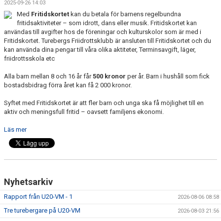
2025-09-26 14:03
ARRANGEMANG
Med
Fritidskortet
kan du betala för barnens regelbundna
fritidsaktiviteter – som idrott, dans eller musik. Fritidskortet kan
STATISTIK & RESULTAT
användas till avgifter hos de föreningar och kulturskolor som är med i
Fritidskortet. Turebergs Friidrottsklubb är ansluten till Fritidskortet och du
kan använda dina pengar till våra olika aktiteter, Terminsavgift, läger,
FUNKTIONÄR
friidrottsskola etc
TÄVLINGAR
Alla barn mellan 8 och 16 år får
500 kronor
per år. Barn i hushåll som fick
bostadsbidrag förra året kan få 2 000 kronor.
KONTAKT
Syftet med Fritidskortet är att fler barn och unga ska få möjlighet till en
aktiv och meningsfull fritid – oavsett familjens ekonomi.
UTBILDNING
Läs mer
KALENDER
Nyhetsarkiv
Rapport från U20-VM - 1
2026-08-06 08:58
Tre turebergare på U20-VM
2026-08-03 21:56