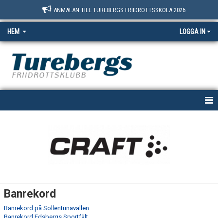
ANMÄLAN TILL TUREBERGS FRIIDROTTSSKOLA 2026
HEM
LOGGA IN
START
NYHETER
OM OSS
BOKNINGSSIDAN
Banrekord
MEDLEM
Banrekord på Sollentunavallen
Banrekord Edsbergs Sportfält