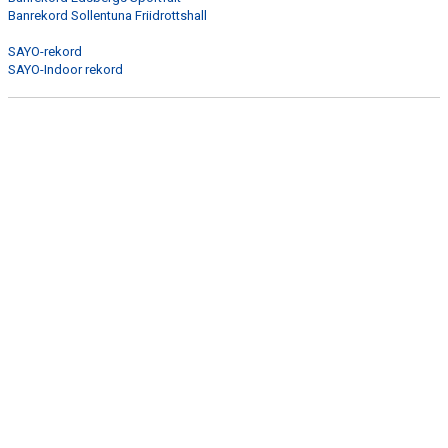
Banrekord Sollentuna Friidrottshall
ARRANGEMANG
SAYO-rekord
STATISTIK & RESULTAT
SAYO-Indoor rekord
FUNKTIONÄR
TÄVLINGAR
KONTAKT
UTBILDNING
KALENDER