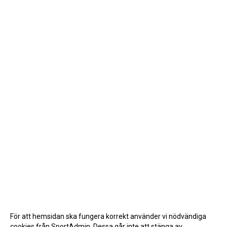
För att hemsidan ska fungera korrekt använder vi nödvändiga
cookies från SportAdmin. Dessa går inte att stänga av.