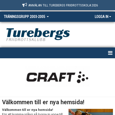
ANMÄLAN TILL TUREBERGS FRIIDROTTSSKOLA 2026
TRÄNINGSGRUPP 2003-2005
LOGGA IN
HEM
NYHETER
KALENDER
BILDGALLERI
Välkommen till er nya hemsida!
DOKUMENT
Välkommen till er nya hemsida!
För att komma igång så logga in uppe till