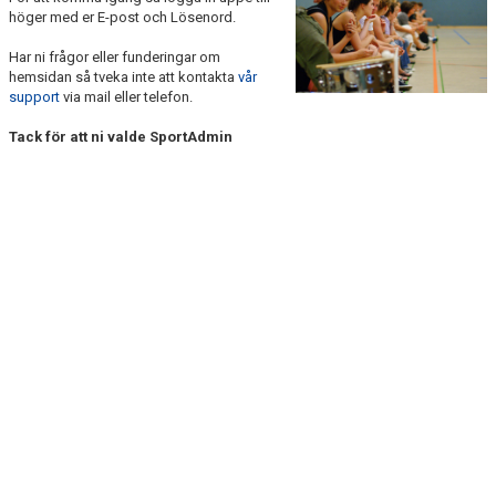
KONTAKT
höger med er E-post och Lösenord.
Har ni frågor eller funderingar om
hemsidan så tveka inte att kontakta
vår
support
via mail eller telefon.
Tack för att ni valde SportAdmin