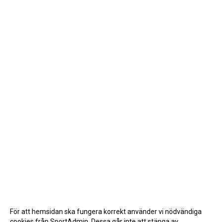
För att hemsidan ska fungera korrekt använder vi nödvändiga
cookies från SportAdmin. Dessa går inte att stänga av.