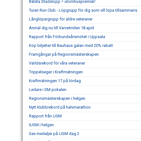
Bålsta Stadslopp = utomhuspremiär!
Turan Run Club - Löpgrupp för dig som vill löpa tillsammans
Långlöpargrupp för äldre veteraner
Anmäl dig nu till Varvetmilen 18 april
Rapport från Förbundsårsmötet i Uppsala
Köp biljetter till Bauhaus galan med 20% rabatt
Framgångar på Regionsmästerskapen
Världsrekord för våra veteraner
Trippelseger i Kraftmätningen
Kraftmätningen 17 på lördag
Ledare i SM-pokalen
Regionsmästerskapen i helgen
Nytt klubbrekord på halvmarathon
Rapport från USM
IUSM i helgen
Sex medaljer på IJSM dag 2