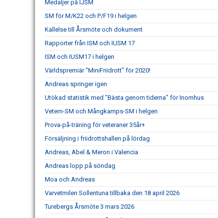
Medaljer på IJSM
SM för M/K22 och P/F19 i helgen
Kallelse till Årsmöte och dokument
Rapporter från ISM och IUSM 17
ISM och IUSM17 i helgen
Världspremiär "MiniFriidrott" för 2020!
Andreas springer igen
Utökad statistik med "Bästa genom tiderna" för Inomhus
Vetern-SM och Mångkamps-SM i helgen
Prova-på-träning för veteraner 35år+
Försäljning i friidrottshallen på lördag
Andreas, Abel & Meron i Valencia
Andreas lopp på söndag
Moa och Andreas
Varvetmilen Sollentuna tillbaka den 18 april 2026
Turebergs Årsmöte 3 mars 2026