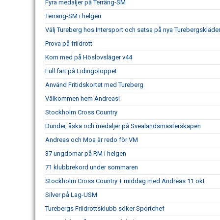
Fyra medaljer på Terräng-SM
Terräng-SM i helgen
Välj Tureberg hos Intersport och satsa på nya Turebergskläde
Prova på friidrott
Kom med på Höslovsläger v44
Full fart på Lidingöloppet
Använd Fritidskortet med Tureberg
Välkommen hem Andreas!
Stockholm Cross Country
Dunder, åska och medaljer på Svealandsmästerskapen
Andreas och Moa är redo för VM
37 ungdomar på RM i helgen
71 klubbrekord under sommaren
Stockholm Cross Country + middag med Andreas 11 okt
Silver på Lag-USM
Turebergs Friidrottsklubb söker Sportchef