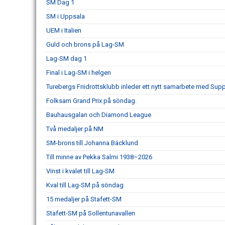
SM Dag 1
SM i Uppsala
UEM i Italien
Guld och brons på Lag-SM
Lag-SM dag 1
Final i Lag-SM i helgen
Turebergs Friidrottsklubb inleder ett nytt samarbete med Sup
Folksam Grand Prix på söndag.
Bauhausgalan och Diamond League
Två medaljer på NM
SM-brons till Johanna Bäcklund
Till minne av Pekka Salmi 1938–2026
Vinst i kvalet till Lag-SM
Kval till Lag-SM på söndag
15 medaljer på Stafett-SM
Stafett-SM på Sollentunavallen