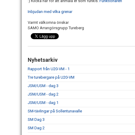
:) Klicka här för att anmäla er som funkis:
Funktionären
Inbjudan med vilka grenar
Varmt välkomna önskar
SAMO Arrangörsgrupp Tureberg
Nyhetsarkiv
Rapport från U20-VM - 1
Tre turebergare på U20-VM
JSM/USM - dag 3
JSM/USM - dag 2
JSM/USM - dag 1
SM-tävlingar på Sollentunavalle
SM Dag 3
SM Dag 2