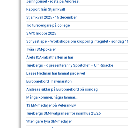
Jerringpriset - rösta på Andreas!
Rapport från Stjärnkväll
Stjärnkväll 2025 - 16 december
Tio turebergare på college
SAYO Indoor 2025
Schysst spel - Workshops om kroppslig integritet - söndag 
Tvåa i SM-pokalen
Årets ICA-rabatthäften är här
Turebergs FK presenterar ny Sportchef – Ulf Ribacke
Lasse Hedman har lämnat jordelivet
Europarekord i halvmaraton
Andreas siktar på Europarekord på söndag
Många kommer, några lämnar...
13 EM-medaljer på Veteran-EM
Turebergs SM-kvalgränser för inomhus 25/26
Ytterligare fyra SM-medaljer