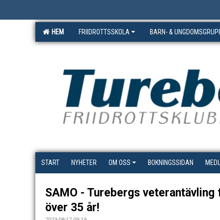
HEM
FRIIDROTTSSKOLA
BARN- & UNGDOMSGRUP
START
NYHETER
OM OSS
BOKNINGSSIDAN
MED
SAMO - Turebergs veterantävling 
över 35 år!
2023-08-17 09:19