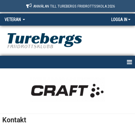
ANMÄLAN TILL TUREBERGS FRIIDROTTSSKOLA 2026
VETERAN
LOGGA IN
HEM
NYHETER
KALENDER
BILDGALLERI
Kontakt
DOKUMENT