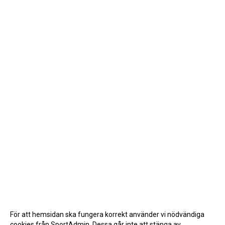
För att hemsidan ska fungera korrekt använder vi nödvändiga
cookies från SportAdmin. Dessa går inte att stänga av.