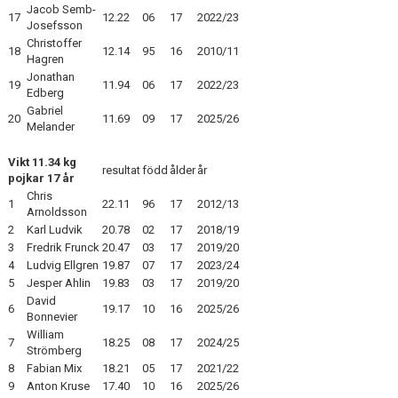
Jacob Semb-
17
12.22
06
17
2022/23
Josefsson
Christoffer
18
12.14
95
16
2010/11
Hagren
Jonathan
19
11.94
06
17
2022/23
Edberg
Gabriel
20
11.69
09
17
2025/26
Melander
Vikt 11.34 kg
resultat
född
ålder
år
pojkar 17 år
Chris
1
22.11
96
17
2012/13
Arnoldsson
2
Karl Ludvik
20.78
02
17
2018/19
3
Fredrik Frunck
20.47
03
17
2019/20
4
Ludvig Ellgren
19.87
07
17
2023/24
5
Jesper Ahlin
19.83
03
17
2019/20
David
6
19.17
10
16
2025/26
Bonnevier
William
7
18.25
08
17
2024/25
Strömberg
8
Fabian Mix
18.21
05
17
2021/22
9
Anton Kruse
17.40
10
16
2025/26