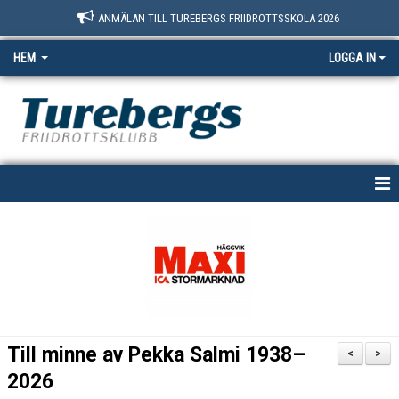
ANMÄLAN TILL TUREBERGS FRIIDROTTSSKOLA 2026
HEM
LOGGA IN
START
NYHETER
OM OSS
BOKNINGSSIDAN
Till minne av Pekka Salmi 1938–
<
>
MEDLEM
2026