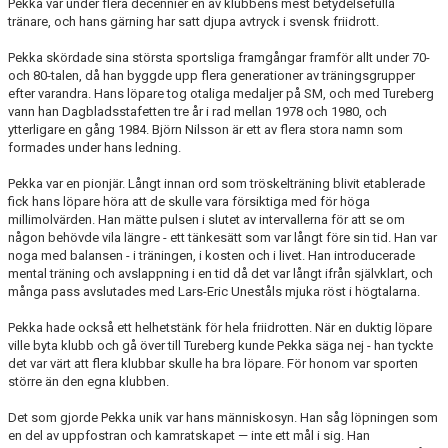
Pekka var under flera decennier en av klubbens mest betydelsefulla
tränare, och hans gärning har satt djupa avtryck i svensk friidrott.
Pekka skördade sina största sportsliga framgångar framför allt under 70-
och 80-talen, då han byggde upp flera generationer av träningsgrupper
efter varandra. Hans löpare tog otaliga medaljer på SM, och med Tureberg
vann han Dagbladsstafetten tre år i rad mellan 1978 och 1980, och
ytterligare en gång 1984. Björn Nilsson är ett av flera stora namn som
formades under hans ledning.
Pekka var en pionjär. Långt innan ord som tröskelträning blivit etablerade
fick hans löpare höra att de skulle vara försiktiga med för höga
millimolvärden. Han mätte pulsen i slutet av intervallerna för att se om
någon behövde vila längre - ett tänkesätt som var långt före sin tid. Han var
noga med balansen - i träningen, i kosten och i livet. Han introducerade
mental träning och avslappning i en tid då det var långt ifrån självklart, och
många pass avslutades med Lars-Eric Uneståls mjuka röst i högtalarna.
Pekka hade också ett helhetstänk för hela friidrotten. När en duktig löpare
ville byta klubb och gå över till Tureberg kunde Pekka säga nej - han tyckte
det var värt att flera klubbar skulle ha bra löpare. För honom var sporten
större än den egna klubben.
Det som gjorde Pekka unik var hans människosyn. Han såg löpningen som
en del av uppfostran och kamratskapet — inte ett mål i sig. Han