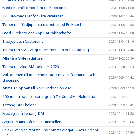
Medlemsmöte med bra diskussioner
2023-11-08 21:58
171 SM-medaljer för våra veteraner
2023-11-07 20:46
Tureberg i fördjupat samarbete med Folkspel
2023-11-06 14:38
Stöd Tureberg och köp ICA-rabbathäfte
2023-11-04 16:38
Tredjeplats i Castorama
2023-11-04 11:10
Turebergs SM-kvalgränser inomhus och uttagning
2023-11-03 12:46
Alla våra SM-medaljörer
2023-11-02 20:30
Tureberg tvåa i SM-pokalen 2023
2023-10-30 08:53
Välkommen till medlemsmöte 7 nov - information och
2023-10-24 14:42
diskussion
Anmälan öppen till SAYO Indoor 2-3 dec
2023-10-23 14:19
100-medaljsvallen sprängd på Terräng-SM i Halmstad
2023-10-22 09:17
Terräng-SM i helgen
2023-10-19 10:41
Medaljer på Terräng-DM
2023-10-14 21:38
Spjutkastning på Sollentunavallen
2023-10-12 16:06
En av Sveriges största ungdomstävlingar - SAYO Indoor -
2023-10-11 07:59