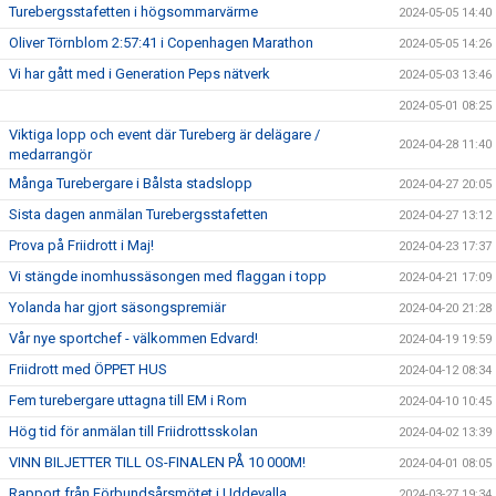
Turebergsstafetten i högsommarvärme
2024-05-05 14:40
Oliver Törnblom 2:57:41 i Copenhagen Marathon
2024-05-05 14:26
Vi har gått med i Generation Peps nätverk
2024-05-03 13:46
2024-05-01 08:25
Viktiga lopp och event där Tureberg är delägare /
2024-04-28 11:40
medarrangör
Många Turebergare i Bålsta stadslopp
2024-04-27 20:05
Sista dagen anmälan Turebergsstafetten
2024-04-27 13:12
Prova på Friidrott i Maj!
2024-04-23 17:37
Vi stängde inomhussäsongen med flaggan i topp
2024-04-21 17:09
Yolanda har gjort säsongspremiär
2024-04-20 21:28
Vår nye sportchef - välkommen Edvard!
2024-04-19 19:59
Friidrott med ÖPPET HUS
2024-04-12 08:34
Fem turebergare uttagna till EM i Rom
2024-04-10 10:45
Hög tid för anmälan till Friidrottsskolan
2024-04-02 13:39
VINN BILJETTER TILL OS-FINALEN PÅ 10 000M!
2024-04-01 08:05
Rapport från Förbundsårsmötet i Uddevalla
2024-03-27 19:34