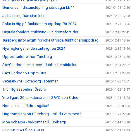
Gemensam distanslöpning söndagar kl. 11
2024-01-06 12:50
Julhälsning från styrelsen
2023-12-22 12:08
Boka in dig på funktionärsuppdrag för 2024
2023-12-21 13:26
Digitala föräldrautbildning - Friidrottsförälder
2023-12-19 22:41
Tureberg inför avgift för icke utförda funktionärsuppdrag
2023-12-17 18:26
Nya regler gällande startavgifter 2024
2023-12-12 19:46
Uppesittarlotter hos Tureberg
2023-12-08 16:56
SAYO Indoor - en succé i dubbel bemärkelse
2023-12-04 21:22
SAYO Indoor & Öppet Hus
2023-12-01 22:13
Veteran-VM i Göteborg i sommar
2023-11-28 15:31
Triumfglasspelen i Örebro
2023-11-26 15:47
Ytterligare 20 funktionärer till SAYO sön 3 dec
2023-11-24 13:28
Nominera till friidrottsgalan!
2023-11-22 09:05
Ungdomsutskott i Tureberg – vill du vara med?
2023-11-21 22:20
Moa och Noa - välkomna till Tureberg!
2023-11-14 12:10
Friidrott med ÖPPET HUS
2023-11-09 18:52