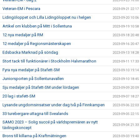
2023-09-23 16:00
Veteran-EM i Pescara
2023-09-21 22:17
Lidingöloppet och Lilla Lidingöloppet nu i helgen
2023-09-20 10:06
Artikel om klubben på Mitt i Sollentuna
2023-09-19 10:58
12 nya medaljer på RM
2023-09-18 20:48
12 medaljer på Regionsmästerskapen
2023-09-16 20:47
Edsbacka Marknad på söndag
2023-09-13 18:28
Stort tack till funktionärer i Stockholm Halvmarathon
2023-09-11 17:33
Fyra nya medaljer på Stafett-SM
2023-09-10 19:14
Juniorsporten på Sollentunavallen
2023-09-10 18:45
Sju medaljer på Stafett-SM under lördagen
2023-09-09 20:09
20 lag i stafett-SM
2023-09-07 18:27
Lysande ungdomsinsatser under dag två på Finnkampen
2023-09-06 22:03
33 turebergare uttagna till Svealands
2023-09-05 22:15
SAMO 2023 – Solig succé på världspremiären av nytt
2023-09-04 21:33
tävlingskoncept
Brons till killarna på Kraftmätningen
2023-09-03 19:40