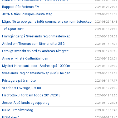
Rapport från Veteran-EM
2024-03-25 21:03
JOYNA från Folkspel - nästa steg
2024-03-25 16:31
Läget för turebergarna inför sommarens seniormästerskap
2024-03-22 13:44
Två Sjöar Runt
2024-03-18 21:12
Framgångar på Svealands regionmästerskap
2024-03-18 09:03
Artikel om Thomas som lämnar efter 25 år
2024-03-17 17:01
Otroligt svenskt rekord av Andreas Almgren!
2024-03-17 06:15
Ännu en vinst i Kraftmätningen
2024-03-16 21:01
Mycket intressant lopp - Andreas på 10000m
2024-03-16 07:30
Svealands Regionsmästerskap (RM) i helgen
2024-03-15 19:55
Pristagare på årsmöte
2024-03-14 17:17
Vi är bäst i Sverige just nu!
2024-03-12 21:05
Friidrottskul för barn födda 2017/2018
2024-03-12 18:50
Jesper A på landslagsuppdrag
2024-03-10 21:03
IUSM - Ett silver idag
2024-03-10 18:48
IUSM dag 1
2024-03-09 19:40