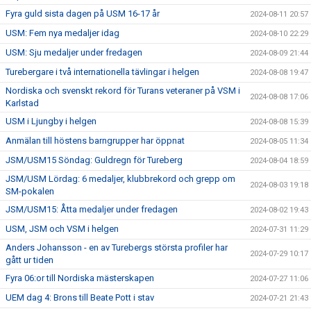
Fyra guld sista dagen på USM 16-17 år
2024-08-11 20:57
USM: Fem nya medaljer idag
2024-08-10 22:29
USM: Sju medaljer under fredagen
2024-08-09 21:44
Turebergare i två internationella tävlingar i helgen
2024-08-08 19:47
Nordiska och svenskt rekord för Turans veteraner på VSM i
2024-08-08 17:06
Karlstad
USM i Ljungby i helgen
2024-08-08 15:39
Anmälan till höstens barngrupper har öppnat
2024-08-05 11:34
JSM/USM15 Söndag: Guldregn för Tureberg
2024-08-04 18:59
JSM/USM Lördag: 6 medaljer, klubbrekord och grepp om
2024-08-03 19:18
SM-pokalen
JSM/USM15: Åtta medaljer under fredagen
2024-08-02 19:43
USM, JSM och VSM i helgen
2024-07-31 11:29
Anders Johansson - en av Turebergs största profiler har
2024-07-29 10:17
gått ur tiden
Fyra 06:or till Nordiska mästerskapen
2024-07-27 11:06
UEM dag 4: Brons till Beate Pott i stav
2024-07-21 21:43