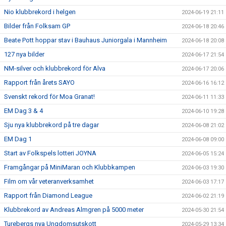
Nio klubbrekord i helgen
2024-06-19 21:11
Bilder från Folksam GP
2024-06-18 20:46
Beate Pott hoppar stav i Bauhaus Juniorgala i Mannheim
2024-06-18 20:08
127 nya bilder
2024-06-17 21:54
NM-silver och klubbrekord för Alva
2024-06-17 20:06
Rapport från årets SAYO
2024-06-16 16:12
Svenskt rekord för Moa Granat!
2024-06-11 11:33
EM Dag 3 & 4
2024-06-10 19:28
Sju nya klubbrekord på tre dagar
2024-06-08 21:02
EM Dag 1
2024-06-08 09:00
Start av Folkspels lotteri JOYNA
2024-06-05 15:24
Framgångar på MiniMaran och Klubbkampen
2024-06-03 19:30
Film om vår veteranverksamhet
2024-06-03 17:17
Rapport från Diamond League
2024-06-02 21:19
Klubbrekord av Andreas Almgren på 5000 meter
2024-05-30 21:54
Turebergs nya Ungdomsutskott
2024-05-29 13:34