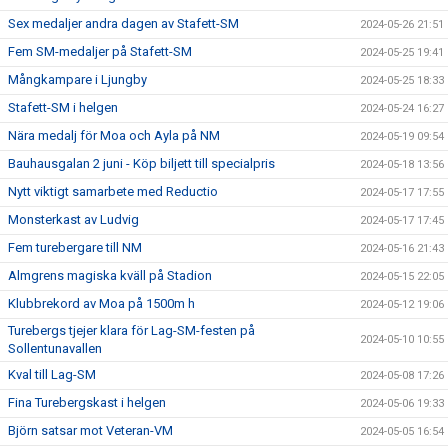
Sex medaljer andra dagen av Stafett-SM
2024-05-26 21:51
Fem SM-medaljer på Stafett-SM
2024-05-25 19:41
Mångkampare i Ljungby
2024-05-25 18:33
Stafett-SM i helgen
2024-05-24 16:27
Nära medalj för Moa och Ayla på NM
2024-05-19 09:54
Bauhausgalan 2 juni - Köp biljett till specialpris
2024-05-18 13:56
Nytt viktigt samarbete med Reductio
2024-05-17 17:55
Monsterkast av Ludvig
2024-05-17 17:45
Fem turebergare till NM
2024-05-16 21:43
Almgrens magiska kväll på Stadion
2024-05-15 22:05
Klubbrekord av Moa på 1500m h
2024-05-12 19:06
Turebergs tjejer klara för Lag-SM-festen på
2024-05-10 10:55
Sollentunavallen
Kval till Lag-SM
2024-05-08 17:26
Fina Turebergskast i helgen
2024-05-06 19:33
Björn satsar mot Veteran-VM
2024-05-05 16:54