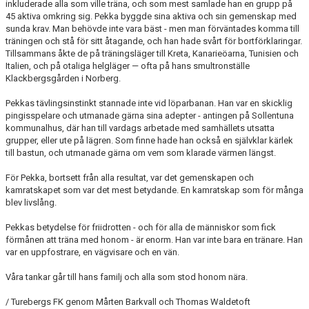
inkluderade alla som ville träna, och som mest samlade han en grupp på
45 aktiva omkring sig. Pekka byggde sina aktiva och sin gemenskap med
sunda krav. Man behövde inte vara bäst - men man förväntades komma till
träningen och stå för sitt åtagande, och han hade svårt för bortförklaringar.
Tillsammans åkte de på träningsläger till Kreta, Kanarieöarna, Tunisien och
Italien, och på otaliga helgläger — ofta på hans smultronställe
Klackbergsgården i Norberg.
Pekkas tävlingsinstinkt stannade inte vid löparbanan. Han var en skicklig
pingisspelare och utmanade gärna sina adepter - antingen på Sollentuna
kommunalhus, där han till vardags arbetade med samhällets utsatta
grupper, eller ute på lägren. Som finne hade han också en självklar kärlek
till bastun, och utmanade gärna om vem som klarade värmen längst.
För Pekka, bortsett från alla resultat, var det gemenskapen och
kamratskapet som var det mest betydande. En kamratskap som för många
blev livslång.
Pekkas betydelse för friidrotten - och för alla de människor som fick
förmånen att träna med honom - är enorm. Han var inte bara en tränare. Han
var en uppfostrare, en vägvisare och en vän.
Våra tankar går till hans familj och alla som stod honom nära.
/ Turebergs FK genom Mårten Barkvall och Thomas Waldetoft