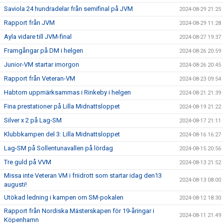
Saviola 24 hundradelar från semifinal på JVM
2024-08-29 21:25
Rapport från JVM
2024-08-29 11:28
Ayla vidare till JVM-final
2024-08-27 19:37
Framgångar på DM i helgen
2024-08-26 20:59
Junior-VM startar imorgon
2024-08-26 20:45
Rapport från Veteran-VM
2024-08-23 09:54
Habtom uppmärksammas i Rinkeby i helgen
2024-08-21 21:39
Fina prestationer på Lilla Midnattsloppet
2024-08-19 21:22
Silver x 2 på Lag-SM
2024-08-17 21:11
Klubbkampen del 3: Lilla Midnattsloppet
2024-08-16 16:27
Lag-SM på Sollentunavallen på lördag
2024-08-15 20:56
Tre guld på VVM
2024-08-13 21:52
Missa inte Veteran VM i friidrott som startar idag den13
2024-08-13 08:00
augusti!
Utökad ledning i kampen om SM-pokalen
2024-08-12 18:30
Rapport från Nordiska Mästerskapen för 19-åringar i
2024-08-11 21:49
Köpenhamn