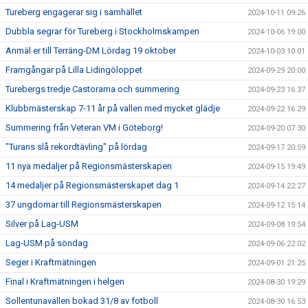
Tureberg engagerar sig i samhället
2024-10-11 09:26
Dubbla segrar för Tureberg i Stockholmskampen
2024-10-06 19:00
Anmäl er till Terräng-DM Lördag 19 oktober
2024-10-03 10:01
Framgångar på Lilla Lidingöloppet
2024-09-29 20:00
Turebergs tredje Castorama och summering
2024-09-23 16:37
Klubbmästerskap 7-11 år på vallen med mycket glädje
2024-09-22 16:29
Summering från Veteran VM i Göteborg!
2024-09-20 07:30
"Turans slå rekordtävling" på lördag
2024-09-17 20:59
11 nya medaljer på Regionsmästerskapen
2024-09-15 19:49
14 medaljer på Regionsmästerskapet dag 1
2024-09-14 22:27
37 ungdomar till Regionsmästerskapen
2024-09-12 15:14
Silver på Lag-USM
2024-09-08 19:54
Lag-USM på söndag
2024-09-06 22:02
Seger i Kraftmätningen
2024-09-01 21:25
Final i Kraftmätningen i helgen
2024-08-30 19:29
Sollentunavallen bokad 31/8 av fotboll
2024-08-30 16:53