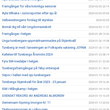
Framgångar för våra kvinnliga seniorer
2024-02-05 20:14
Ayla tillbaka i Juniorsporten efter sju år
2024-02-04 09:04
Valberedningens förslag till styrelse
2024-02-03
Anmäl dig till vårt Ungdomsutskott
2024-02-02 11:57
Framgångar i helgen
2024-01-28 19:56
Unga turebergare uppmärksammades på Stjärnkväll
2024-01-26 19:38
Tureberg är med i lanseringen av Folkspels satsning JOYNA
2024-01-26 17:34
Kallelse till Turebergs Årsmöte 2024
2024-01-23 08:19
Fyra SM-medaljer i helgen
2024-01-21 22:00
Turebergsframgångar på Täby vinterspel
2024-01-21 18:51
Vepor i hallen med sju turebergare
2024-01-19 16:00
Turebergs Stjärnkväll för året 2023 - 25 januari
2024-01-18 16:26
ISM i Mångkamp i helgen
2024-01-18 14:03
SVENSKT REKORD AV ANDREAS ALMGREN!
2024-01-14 10:29
Gemensam löpning imorgon kl. 11
2024-01-13 20:05
Tävlingssäsongen är i gång igen
2024-01-10 19:39