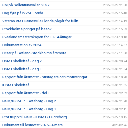
SM på Sollentunavallen 2027
2025-03-29 21:58
Dag fyra på IVVM Florida
2025-03-27 15:48
Veteran VM i Gainesville Florida pågår för fullt!
2025-03-25 14:19
Stockholm Springer på besök
2025-03-23 15:53
Svealandsmästerskapen för 13-14-åringar
2025-03-14 13:10
Dokumentation av 2024
2025-03-13 14:07
Priser på Gotland-Stockholms årsmöte
2025-03-12 11:50
USM i Skellefteå - dag 2
2025-03-09 20:24
USM i Skellefteå - dag 1
2025-03-08 21:34
Rapport från årsmötet - pristagare och motiveringar
2025-03-08 10:28
IUSM i Skelefteå
2025-03-06 21:05
Rapport från årsmötet - del 1
2025-03-05 22:02
IJSM/IUSM17 i Göteborg - Dag 2
2025-03-02 21:28
IJSM/IUSM17 i Göteborg - Dag 1
2025-03-01 22:11
Stor trupp till IJSM - IUSM17 i Göteborg
2025-02-27 19:15
Dokument till årsmötet 2025 - 4 mars
2025-02-26