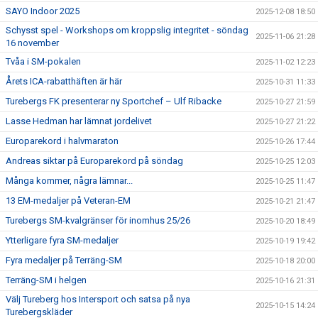
SAYO Indoor 2025
2025-12-08 18:50
Schysst spel - Workshops om kroppslig integritet - söndag
2025-11-06 21:28
16 november
Tvåa i SM-pokalen
2025-11-02 12:23
Årets ICA-rabatthäften är här
2025-10-31 11:33
Turebergs FK presenterar ny Sportchef – Ulf Ribacke
2025-10-27 21:59
Lasse Hedman har lämnat jordelivet
2025-10-27 21:22
Europarekord i halvmaraton
2025-10-26 17:44
Andreas siktar på Europarekord på söndag
2025-10-25 12:03
Många kommer, några lämnar...
2025-10-25 11:47
13 EM-medaljer på Veteran-EM
2025-10-21 21:47
Turebergs SM-kvalgränser för inomhus 25/26
2025-10-20 18:49
Ytterligare fyra SM-medaljer
2025-10-19 19:42
Fyra medaljer på Terräng-SM
2025-10-18 20:00
Terräng-SM i helgen
2025-10-16 21:31
Välj Tureberg hos Intersport och satsa på nya
2025-10-15 14:24
Turebergskläder