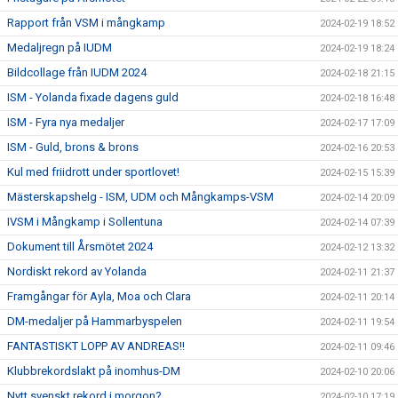
Rapport från VSM i mångkamp
2024-02-19 18:52
Medaljregn på IUDM
2024-02-19 18:24
Bildcollage från IUDM 2024
2024-02-18 21:15
ISM - Yolanda fixade dagens guld
2024-02-18 16:48
ISM - Fyra nya medaljer
2024-02-17 17:09
ISM - Guld, brons & brons
2024-02-16 20:53
Kul med friidrott under sportlovet!
2024-02-15 15:39
Mästerskapshelg - ISM, UDM och Mångkamps-VSM
2024-02-14 20:09
IVSM i Mångkamp i Sollentuna
2024-02-14 07:39
Dokument till Årsmötet 2024
2024-02-12 13:32
Nordiskt rekord av Yolanda
2024-02-11 21:37
Framgångar för Ayla, Moa och Clara
2024-02-11 20:14
DM-medaljer på Hammarbyspelen
2024-02-11 19:54
FANTASTISKT LOPP AV ANDREAS!!
2024-02-11 09:46
Klubbrekordslakt på inomhus-DM
2024-02-10 20:06
Nytt svenskt rekord i morgon?
2024-02-10 17:19