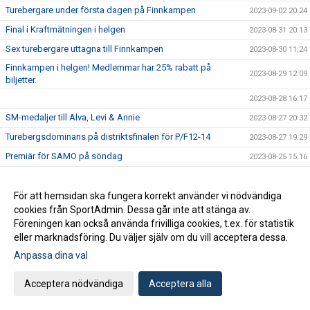
Turebergare under första dagen på Finnkampen
2023-09-02 20:24
Final i Kraftmätningen i helgen
2023-08-31 20:13
Sex turebergare uttagna till Finnkampen
2023-08-30 11:24
Finnkampen i helgen! Medlemmar har 25% rabatt på
2023-08-29 12:09
biljetter.
2023-08-28 16:17
SM-medaljer till Alva, Levi & Annie
2023-08-27 20:32
Turebergsdominans på distriktsfinalen för P/F12-14
2023-08-27 19:29
Premiär för SAMO på söndag
2023-08-25 15:16
JSM/USM i Mångkamp i helgen
2023-08-24 22:45
Sex turebergare till ungdomsfinnkampen
För att hemsidan ska fungera korrekt använder vi nödvändiga
2023-08-23 16:27
cookies från SportAdmin. Dessa går inte att stänga av.
Medaljregn sista dagen på JSM/USM
2023-08-20 20:15
Föreningen kan också använda frivilliga cookies, t.ex. för statistik
JSM/USM: Medalj till Lina, Alvah och Emil
2023-08-19 20:57
eller marknadsföring. Du väljer själv om du vill acceptera dessa.
JSM/USM: Brons till Jordan och William
2023-08-18 22:17
Anpassa dina val
Hanna Hermansson och Andreas Almgren på VM
2023-08-17 21:20
Acceptera nödvändiga
Acceptera alla
SAMO - Turebergs veterantävling för dig som är över 35 år!
2023-08-17 09:19