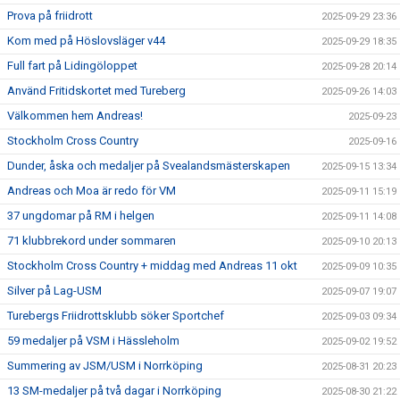
Prova på friidrott
2025-09-29 23:36
Kom med på Höslovsläger v44
2025-09-29 18:35
Full fart på Lidingöloppet
2025-09-28 20:14
Använd Fritidskortet med Tureberg
2025-09-26 14:03
Välkommen hem Andreas!
2025-09-23
Stockholm Cross Country
2025-09-16
Dunder, åska och medaljer på Svealandsmästerskapen
2025-09-15 13:34
Andreas och Moa är redo för VM
2025-09-11 15:19
37 ungdomar på RM i helgen
2025-09-11 14:08
71 klubbrekord under sommaren
2025-09-10 20:13
Stockholm Cross Country + middag med Andreas 11 okt
2025-09-09 10:35
Silver på Lag-USM
2025-09-07 19:07
Turebergs Friidrottsklubb söker Sportchef
2025-09-03 09:34
59 medaljer på VSM i Hässleholm
2025-09-02 19:52
Summering av JSM/USM i Norrköping
2025-08-31 20:23
13 SM-medaljer på två dagar i Norrköping
2025-08-30 21:22