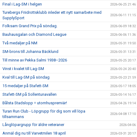
Final i Lag-SM i helgen
2026-06-25 21:46
Turebergs Friidrottsklubb inleder ett nytt samarbete med
2026-06-11 11:15
SupplySport
Folksam Grand Prix på söndag.
2026-06-09 18:32
Bauhausgalan och Diamond League
2026-06-06 11:36
Två medaljer på NM
2026-05-31 19:50
SM-brons till Johanna Bäcklund
2026-05-31 13:31
Till minne av Pekka Salmi 1938–2026
2026-05-25 20:17
Vinst i kvalet till Lag-SM
2026-05-24 20:40
Kval till Lag-SM på söndag
2026-05-23 21:59
15 medaljer på Stafett-SM
2026-05-17 18:05
Stafett-SM på Sollentunavallen
2026-05-14 16:17
Bålsta Stadslopp = utomhuspremiär!
2026-04-26 19:14
Turan Run Club - Löpgrupp för dig som vill löpa
2026-04-08 17:10
tillsammans
Långlöpargrupp för äldre veteraner
2026-04-06
Anmäl dig nu till Varvetmilen 18 april
2026-03-31 20:17