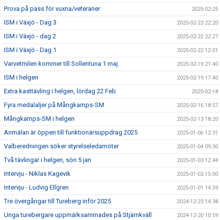
Prova på pass för vuxna/veteraner
2025-02-25
ISM i Växjö - Dag 3
2025-02-23 22:20
ISM i Växjö - dag 2
2025-02-22 22:27
ISM i Växjö - Dag 1
2025-02-22 12:01
Varvetmilen kommer till Sollentuna 1 maj
2025-02-19 21:40
ISM i helgen
2025-02-19 17:40
Extra kasttävling i helgen, lördag 22 Feb
2025-02-18
Fyra medalaljer på Mångkamps-SM
2025-02-16 18:57
Mångkamps-SM i helgen
2025-02-13 18:20
Anmälan är öppen till funktionärsuppdrag 2025
2025-01-06 12:31
Valberedningen söker styrelseledamöter
2025-01-04 09:30
Två tävlingar i helgen, sön 5 jan
2025-01-03 12:44
Intervju - Niklas Kagevik
2025-01-02 15:00
Intervju - Ludvig Ellgren
2025-01-01 14:59
Tre övergångar till Tureberg inför 2025
2024-12-23 14:38
Unga turebergare uppmärksammades på Stjärnkväll
2024-12-20 10:59