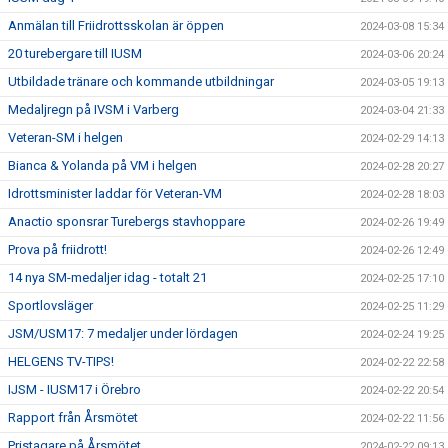
Anmälan till Friidrottsskolan är öppen
2024-03-08 15:34
20 turebergare till IUSM
2024-03-06 20:24
Utbildade tränare och kommande utbildningar
2024-03-05 19:13
Medaljregn på IVSM i Varberg
2024-03-04 21:33
Veteran-SM i helgen
2024-02-29 14:13
Bianca & Yolanda på VM i helgen
2024-02-28 20:27
Idrottsminister laddar för Veteran-VM
2024-02-28 18:03
Anactio sponsrar Turebergs stavhoppare
2024-02-26 19:49
Prova på friidrott!
2024-02-26 12:49
14 nya SM-medaljer idag - totalt 21
2024-02-25 17:10
Sportlovsläger
2024-02-25 11:29
JSM/USM17: 7 medaljer under lördagen
2024-02-24 19:25
HELGENS TV-TIPS!
2024-02-22 22:58
IJSM - IUSM17 i Örebro
2024-02-22 20:54
Rapport från Årsmötet
2024-02-22 11:56
Pristagare på Årsmötet
2024-02-22 09:13