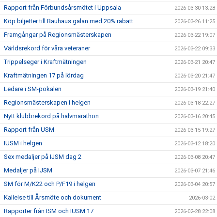
Rapport från Förbundsårsmötet i Uppsala
2026-03-30 13:28
Köp biljetter till Bauhaus galan med 20% rabatt
2026-03-26 11:25
Framgångar på Regionsmästerskapen
2026-03-22 19:07
Världsrekord för våra veteraner
2026-03-22 09:33
Trippelseger i Kraftmätningen
2026-03-21 20:47
Kraftmätningen 17 på lördag
2026-03-20 21:47
Ledare i SM-pokalen
2026-03-19 21:40
Regionsmästerskapen i helgen
2026-03-18 22:27
Nytt klubbrekord på halvmarathon
2026-03-16 20:45
Rapport från USM
2026-03-15 19:27
IUSM i helgen
2026-03-12 18:20
Sex medaljer på IJSM dag 2
2026-03-08 20:47
Medaljer på IJSM
2026-03-07 21:46
SM för M/K22 och P/F19 i helgen
2026-03-04 20:57
Kallelse till Årsmöte och dokument
2026-03-02
Rapporter från ISM och IUSM 17
2026-02-28 22:08