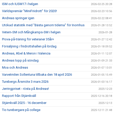
ISM och IUSM17 i helgen
2026-02-25 20:28
Världspremiär "MiniFriidrott" för 2020!
2026-02-23 10:56
Andreas springer igen
2026-02-22 08:41
Utökad statistik med "Bästa genom tiderna" för Inomhus
2026-01-28 13:52
Vetern-SM och Mångkamps-SM i helgen
2026-01-28
Prova-på-träning för veteraner 35år+
2026-01-27 12:42
Försäljning i friidrottshallen på lördag
2026-01-18 09:52
Andreas, Abel & Meron i Valencia
2026-01-11 12:07
Andreas lopp på söndag
2026-01-09 21:33
Moa och Andreas
2026-01-07 13:01
Varvetmilen Sollentuna tillbaka den 18 april 2026
2026-01-05 15:49
Turebergs Årsmöte 3 mars 2026
2026-01-03 16:17
Jerringpriset - rösta på Andreas!
2025-12-23
Rapport från Stjärnkväll
2025-12-16 20:18
Stjärnkväll 2025 - 16 december
2025-12-13
Tio turebergare på college
2025-12-11 21:48