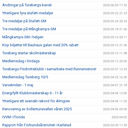
Ändringar på Turebergs kansli
2025-06-03 17:35
Ytterligare fyra stafett-medaljer
2025-05-25 21:23
Tre medaljer på Stafett-SM
2025-05-24 20:24
Tre medaljer på Mångkamps-SM
2025-05-18 21:46
Mångkamps-SM i helgen
2025-05-16 00:11
Köp biljetter till Bauhaus galan med 20% rabatt
2025-05-15 21:36
Tureberg startar skolmästerskap
2025-05-15 11:38
Medlemsdag i lördags
2025-05-12 20:05
Turebergs Friidrottsklubb i samarbete med Runnersstore!
2025-05-07 15:33
Medlemsdag Tureberg 10/5
2025-04-25 16:30
Varvetmilen - 1 maj
2025-04-07 21:18
Energifyllt Klubbmästerskap 6 - 11 år
2025-04-06 12:00
Ytterligare ett svenskt rekord för Almgren
2025-04-06 11:25
Renovering av Sollentunavallen våren 2025
2025-04-06 09:00
IVVM i Florida
2025-04-02
Rapport från Förbundsårsmötet i Karlstad
2025-03-30 17:39