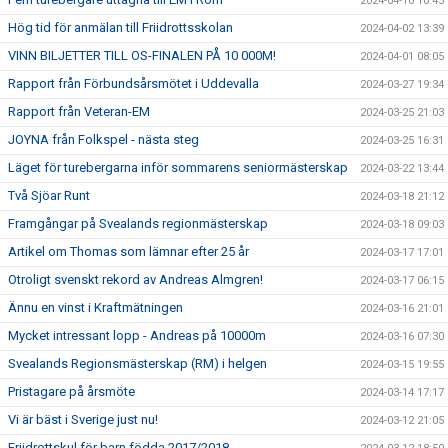
2024-04-10 10:45
Hög tid för anmälan till Friidrottsskolan
2024-04-02 13:39
VINN BILJETTER TILL OS-FINALEN PÅ 10 000M!
2024-04-01 08:05
Rapport från Förbundsårsmötet i Uddevalla
2024-03-27 19:34
Rapport från Veteran-EM
2024-03-25 21:03
JOYNA från Folkspel - nästa steg
2024-03-25 16:31
Läget för turebergarna inför sommarens seniormästerskap
2024-03-22 13:44
Två Sjöar Runt
2024-03-18 21:12
Framgångar på Svealands regionmästerskap
2024-03-18 09:03
Artikel om Thomas som lämnar efter 25 år
2024-03-17 17:01
Otroligt svenskt rekord av Andreas Almgren!
2024-03-17 06:15
Ännu en vinst i Kraftmätningen
2024-03-16 21:01
Mycket intressant lopp - Andreas på 10000m
2024-03-16 07:30
Svealands Regionsmästerskap (RM) i helgen
2024-03-15 19:55
Pristagare på årsmöte
2024-03-14 17:17
Vi är bäst i Sverige just nu!
2024-03-12 21:05
Friidrottskul för barn födda 2017/2018