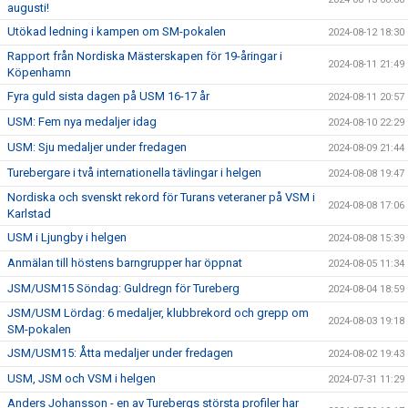
augusti!
Utökad ledning i kampen om SM-pokalen
2024-08-12 18:30
Rapport från Nordiska Mästerskapen för 19-åringar i
2024-08-11 21:49
Köpenhamn
Fyra guld sista dagen på USM 16-17 år
2024-08-11 20:57
USM: Fem nya medaljer idag
2024-08-10 22:29
USM: Sju medaljer under fredagen
2024-08-09 21:44
Turebergare i två internationella tävlingar i helgen
2024-08-08 19:47
Nordiska och svenskt rekord för Turans veteraner på VSM i
2024-08-08 17:06
Karlstad
USM i Ljungby i helgen
2024-08-08 15:39
Anmälan till höstens barngrupper har öppnat
2024-08-05 11:34
JSM/USM15 Söndag: Guldregn för Tureberg
2024-08-04 18:59
JSM/USM Lördag: 6 medaljer, klubbrekord och grepp om
2024-08-03 19:18
SM-pokalen
JSM/USM15: Åtta medaljer under fredagen
2024-08-02 19:43
USM, JSM och VSM i helgen
2024-07-31 11:29
Anders Johansson - en av Turebergs största profiler har