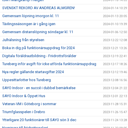
2024-01-18 14:03
SVENSKT REKORD AV ANDREAS ALMGREN!
2024-01-14 10:29
Gemensam löpning imorgon kl. 11
2024-01-13 20:05
Tävlingssäsongen är i gång igen
2024-01-10 19:39
Gemensam distanslöpning söndagar kl. 11
2024-01-06 12:50
Julhälsning från styrelsen
2023-12-22 12:08
Boka in dig på funktionärsuppdrag för 2024
2023-12-21 13:26
Digitala föräldrautbildning - Friidrottsförälder
2023-12-19 22:41
Tureberg inför avgift för icke utförda funktionärsuppdrag
2023-12-17 18:26
Nya regler gällande startavgifter 2024
2023-12-12 19:46
Uppesittarlotter hos Tureberg
2023-12-08 16:56
SAYO Indoor - en succé i dubbel bemärkelse
2023-12-04 21:22
SAYO Indoor & Öppet Hus
2023-12-01 22:13
Veteran-VM i Göteborg i sommar
2023-11-28 15:31
Triumfglasspelen i Örebro
2023-11-26 15:47
Ytterligare 20 funktionärer till SAYO sön 3 dec
2023-11-24 13:28
Nominera till friidrottsgalan!