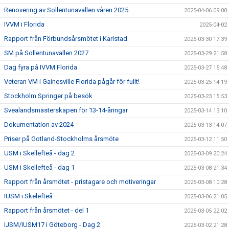
Renovering av Sollentunavallen våren 2025
2025-04-06 09:00
IVVM i Florida
2025-04-02
Rapport från Förbundsårsmötet i Karlstad
2025-03-30 17:39
SM på Sollentunavallen 2027
2025-03-29 21:58
Dag fyra på IVVM Florida
2025-03-27 15:48
Veteran VM i Gainesville Florida pågår för fullt!
2025-03-25 14:19
Stockholm Springer på besök
2025-03-23 15:53
Svealandsmästerskapen för 13-14-åringar
2025-03-14 13:10
Dokumentation av 2024
2025-03-13 14:07
Priser på Gotland-Stockholms årsmöte
2025-03-12 11:50
USM i Skellefteå - dag 2
2025-03-09 20:24
USM i Skellefteå - dag 1
2025-03-08 21:34
Rapport från årsmötet - pristagare och motiveringar
2025-03-08 10:28
IUSM i Skelefteå
2025-03-06 21:05
Rapport från årsmötet - del 1
2025-03-05 22:02
IJSM/IUSM17 i Göteborg - Dag 2
2025-03-02 21:28