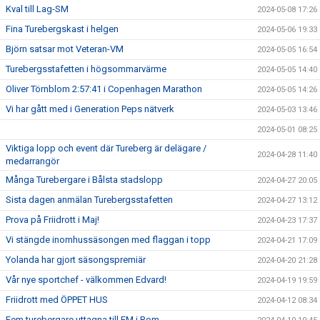
Kval till Lag-SM
2024-05-08 17:26
Fina Turebergskast i helgen
2024-05-06 19:33
Björn satsar mot Veteran-VM
2024-05-05 16:54
Turebergsstafetten i högsommarvärme
2024-05-05 14:40
Oliver Törnblom 2:57:41 i Copenhagen Marathon
2024-05-05 14:26
Vi har gått med i Generation Peps nätverk
2024-05-03 13:46
2024-05-01 08:25
Viktiga lopp och event där Tureberg är delägare /
2024-04-28 11:40
medarrangör
Många Turebergare i Bålsta stadslopp
2024-04-27 20:05
Sista dagen anmälan Turebergsstafetten
2024-04-27 13:12
Prova på Friidrott i Maj!
2024-04-23 17:37
Vi stängde inomhussäsongen med flaggan i topp
2024-04-21 17:09
Yolanda har gjort säsongspremiär
2024-04-20 21:28
Vår nye sportchef - välkommen Edvard!
2024-04-19 19:59
Friidrott med ÖPPET HUS
2024-04-12 08:34
Fem turebergare uttagna till EM i Rom