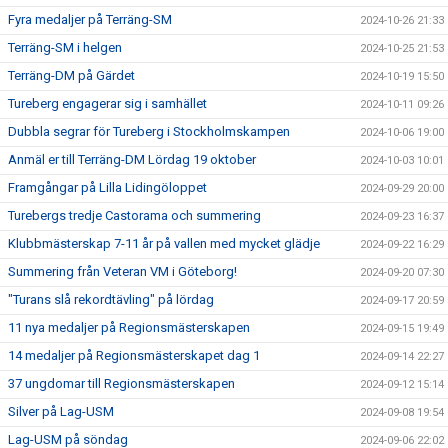
Fyra medaljer på Terräng-SM
2024-10-26 21:33
Terräng-SM i helgen
2024-10-25 21:53
Terräng-DM på Gärdet
2024-10-19 15:50
Tureberg engagerar sig i samhället
2024-10-11 09:26
Dubbla segrar för Tureberg i Stockholmskampen
2024-10-06 19:00
Anmäl er till Terräng-DM Lördag 19 oktober
2024-10-03 10:01
Framgångar på Lilla Lidingöloppet
2024-09-29 20:00
Turebergs tredje Castorama och summering
2024-09-23 16:37
Klubbmästerskap 7-11 år på vallen med mycket glädje
2024-09-22 16:29
Summering från Veteran VM i Göteborg!
2024-09-20 07:30
"Turans slå rekordtävling" på lördag
2024-09-17 20:59
11 nya medaljer på Regionsmästerskapen
2024-09-15 19:49
14 medaljer på Regionsmästerskapet dag 1
2024-09-14 22:27
37 ungdomar till Regionsmästerskapen
2024-09-12 15:14
Silver på Lag-USM
2024-09-08 19:54
Lag-USM på söndag
2024-09-06 22:02