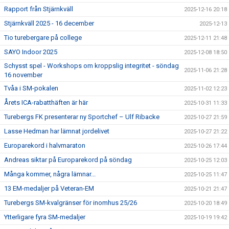
Rapport från Stjärnkväll
2025-12-16 20:18
Stjärnkväll 2025 - 16 december
2025-12-13
Tio turebergare på college
2025-12-11 21:48
SAYO Indoor 2025
2025-12-08 18:50
Schysst spel - Workshops om kroppslig integritet - söndag
2025-11-06 21:28
16 november
Tvåa i SM-pokalen
2025-11-02 12:23
Årets ICA-rabatthäften är här
2025-10-31 11:33
Turebergs FK presenterar ny Sportchef – Ulf Ribacke
2025-10-27 21:59
Lasse Hedman har lämnat jordelivet
2025-10-27 21:22
Europarekord i halvmaraton
2025-10-26 17:44
Andreas siktar på Europarekord på söndag
2025-10-25 12:03
Många kommer, några lämnar...
2025-10-25 11:47
13 EM-medaljer på Veteran-EM
2025-10-21 21:47
Turebergs SM-kvalgränser för inomhus 25/26
2025-10-20 18:49
Ytterligare fyra SM-medaljer
2025-10-19 19:42