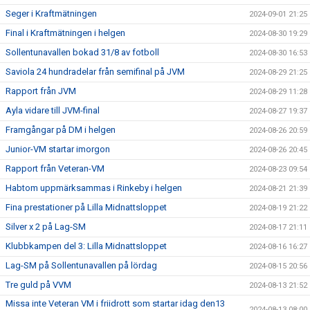
Seger i Kraftmätningen
2024-09-01 21:25
Final i Kraftmätningen i helgen
2024-08-30 19:29
Sollentunavallen bokad 31/8 av fotboll
2024-08-30 16:53
Saviola 24 hundradelar från semifinal på JVM
2024-08-29 21:25
Rapport från JVM
2024-08-29 11:28
Ayla vidare till JVM-final
2024-08-27 19:37
Framgångar på DM i helgen
2024-08-26 20:59
Junior-VM startar imorgon
2024-08-26 20:45
Rapport från Veteran-VM
2024-08-23 09:54
Habtom uppmärksammas i Rinkeby i helgen
2024-08-21 21:39
Fina prestationer på Lilla Midnattsloppet
2024-08-19 21:22
Silver x 2 på Lag-SM
2024-08-17 21:11
Klubbkampen del 3: Lilla Midnattsloppet
2024-08-16 16:27
Lag-SM på Sollentunavallen på lördag
2024-08-15 20:56
Tre guld på VVM
2024-08-13 21:52
Missa inte Veteran VM i friidrott som startar idag den13
2024-08-13 08:00