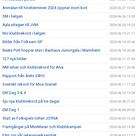
Anmälan till höstterminen 2024 öppnar inom kort
2024-06-27 10:00
SM i helgen
2024-06-26 19:20
Ayla uttagen till JVM
2024-06-20 19:23
Nio klubbrekord i helgen
2024-06-19 21:11
Bilder från Folksam GP
2024-06-18 20:46
Beate Pott hoppar stav i Bauhaus Juniorgala i Mannheim
2024-06-18 20:08
127 nya bilder
2024-06-17 21:54
NM-silver och klubbrekord för Alva
2024-06-17 20:06
Rapport från årets SAYO
2024-06-16 16:12
Svenskt rekord för Moa Granat!
2024-06-11 11:33
EM Dag 3 & 4
2024-06-10 19:28
Sju nya klubbrekord på tre dagar
2024-06-08 21:02
EM Dag 1
2024-06-08 09:00
Start av Folkspels lotteri JOYNA
2024-06-05 15:24
Framgångar på MiniMaran och Klubbkampen
2024-06-03 19:30
Film om vår veteranverksamhet
2024-06-03 17:17