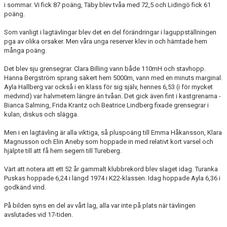
i sommar. Vi fick 87 poäng, Täby blev tvåa med 72,5 och Lidingö fick 61
poäng.
Som vanligt i lagtävlingar blev det en del förändringar i laguppställningen
pga av olika orsaker. Men våra unga reserver klev in och hämtade hem
många poäng.
Det blev sju grensegrar. Clara Billing vann både 110mH och stavhopp.
Hanna Bergström sprang säkert hem 5000m, vann med en minuts marginal.
Ayla Hallberg var också i en klass för sig själv, hennes 6,53 (i för mycket
medvind) var halvmetern längre än tvåan. Det gick även fint i kastgrenarna -
Bianca Salming, Frida Krantz och Beatrice Lindberg fixade grensegrar i
kulan, diskus och slägga.
Men i en lagtävling är alla viktiga, så pluspoäng till Emma Håkansson, Klara
Magnusson och Elin Aneby som hoppade in med relativt kort varsel och
hjälpte till att få hem segern till Tureberg.
Värt att notera att ett 52 år gammalt klubbrekord blev slaget idag. Turanka
Puskas hoppade 6,24 i längd 1974 i K22-klassen. Idag hoppade Ayla 6,36 i
godkänd vind.
På bilden syns en del av vårt lag, alla var inte på plats när tävlingen
avslutades vid 17-tiden.