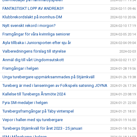
2024-02-11 19:54
FANTASTISKT LOPP AV ANDREAS!!
2024-02-11 09:46
Klubbrekordslakt på inomhus-DM
2024-02-10 20:06
Nytt svenskt rekord i morgon?
2024-02-10 17:19
Framgångar för våra kvinnliga seniorer
2024-02-05 20:14
Ayla tillbaka i Juniorsporten efter sju år
2024-02-04 09:04
Valberedningens förslag till styrelse
2024-02-03
Anmäl dig till vårt Ungdomsutskott
2024-02-02 11:57
Framgångar i helgen
2024-01-28 19:56
Unga turebergare uppmärksammades på Stjärnkväll
2024-01-26 19:38
Tureberg är med i lanseringen av Folkspels satsning JOYNA
2024-01-26 17:34
Kallelse till Turebergs Årsmöte 2024
2024-01-23 08:19
Fyra SM-medaljer i helgen
2024-01-21 22:00
Turebergsframgångar på Täby vinterspel
2024-01-21 18:51
Vepor i hallen med sju turebergare
2024-01-19 16:00
Turebergs Stjärnkväll för året 2023 - 25 januari
2024-01-18 16:26
ISM i Mångkamp i helgen