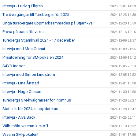
Intervju - Ludvig Ellgren
2025-01-01 14:59
Tre övergångar till Tureberg inför 2025
2024-12-23 14:38
Unga turebergare uppmärksammades på Stjärnkväll
2024-12-20 10:59
Prova på pass för vuxna!
2024-12-16 12:16
Turebergs Stjärnkväll 2024 - 17 december
2024-12-09 21:57
Intervju med Moa Granat
2024-12-09 21:55
Prisutdelning för SM-pokalen 2024
2024-12-09 12:12
SAYO Indoor
2024-12-05 20:13
Intervju med Simon Lindström
2024-12-05 19:52
Intervju - Lina Ånstad
2024-12-01 16:30
Intervju - Hugo Olsson
2024-11-30 10:55
Turebergs SM-kvalgränser för inomhus
2024-11-28 22:27
Statistik för 2024 är uppdaterad
2024-11-28 19:47
Intervju - Alva Back
2024-11-26 22:11
Välbesökt veteran-kickoff
2024-11-18 18:32
Vi vann SM-pokalen!
2024-11-01 17:50