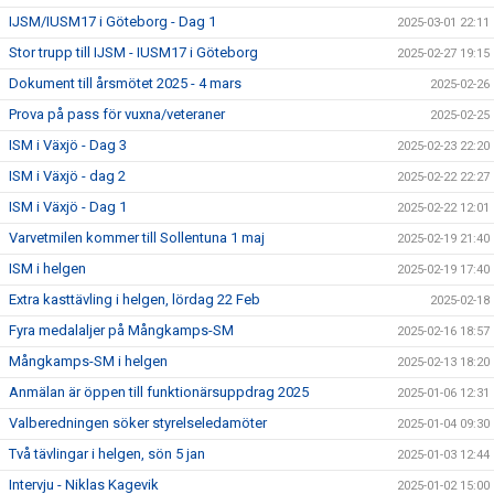
IJSM/IUSM17 i Göteborg - Dag 1
2025-03-01 22:11
Stor trupp till IJSM - IUSM17 i Göteborg
2025-02-27 19:15
Dokument till årsmötet 2025 - 4 mars
2025-02-26
Prova på pass för vuxna/veteraner
2025-02-25
ISM i Växjö - Dag 3
2025-02-23 22:20
ISM i Växjö - dag 2
2025-02-22 22:27
ISM i Växjö - Dag 1
2025-02-22 12:01
Varvetmilen kommer till Sollentuna 1 maj
2025-02-19 21:40
ISM i helgen
2025-02-19 17:40
Extra kasttävling i helgen, lördag 22 Feb
2025-02-18
Fyra medalaljer på Mångkamps-SM
2025-02-16 18:57
Mångkamps-SM i helgen
2025-02-13 18:20
Anmälan är öppen till funktionärsuppdrag 2025
2025-01-06 12:31
Valberedningen söker styrelseledamöter
2025-01-04 09:30
Två tävlingar i helgen, sön 5 jan
2025-01-03 12:44
Intervju - Niklas Kagevik
2025-01-02 15:00