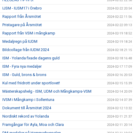
2024-02-22 22:58
IJSM - IUSM17 i Örebro
2024-02-22 20:54
Rapport från Årsmötet
2024-02-22 11:56
Pristagare på Årsmötet
2024-02-22 09:13
Rapport från VSM i mångkamp
2024-02-19 18:52
Medaljregn på IUDM
2024-02-19 18:24
Bildcollage från IUDM 2024
2024-02-18 21:15
ISM - Yolanda fixade dagens guld
2024-02-18 16:48
ISM - Fyra nya medaljer
2024-02-17 17:09
ISM - Guld, brons & brons
2024-02-16 20:53
Kul med friidrott under sportlovet!
2024-02-15 15:39
Mästerskapshelg - ISM, UDM och Mångkamps-VSM
2024-02-14 20:09
IVSM i Mångkamp i Sollentuna
2024-02-14 07:39
Dokument till Årsmötet 2024
2024-02-12 13:32
Nordiskt rekord av Yolanda
2024-02-11 21:37
Framgångar för Ayla, Moa och Clara
2024-02-11 20:14
DM-medaljer på Hammarbyspelen