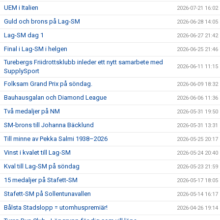
UEM i Italien
2026-07-21 16:02
Guld och brons på Lag-SM
2026-06-28 14:05
Lag-SM dag 1
2026-06-27 21:42
Final i Lag-SM i helgen
2026-06-25 21:46
Turebergs Friidrottsklubb inleder ett nytt samarbete med
2026-06-11 11:15
SupplySport
Folksam Grand Prix på söndag.
2026-06-09 18:32
Bauhausgalan och Diamond League
2026-06-06 11:36
Två medaljer på NM
2026-05-31 19:50
SM-brons till Johanna Bäcklund
2026-05-31 13:31
Till minne av Pekka Salmi 1938–2026
2026-05-25 20:17
Vinst i kvalet till Lag-SM
2026-05-24 20:40
Kval till Lag-SM på söndag
2026-05-23 21:59
15 medaljer på Stafett-SM
2026-05-17 18:05
Stafett-SM på Sollentunavallen
2026-05-14 16:17
Bålsta Stadslopp = utomhuspremiär!
2026-04-26 19:14