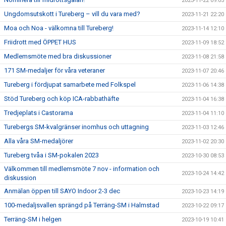
2023-11-22 09:05
Ungdomsutskott i Tureberg – vill du vara med?
2023-11-21 22:20
Moa och Noa - välkomna till Tureberg!
2023-11-14 12:10
Friidrott med ÖPPET HUS
2023-11-09 18:52
Medlemsmöte med bra diskussioner
2023-11-08 21:58
171 SM-medaljer för våra veteraner
2023-11-07 20:46
Tureberg i fördjupat samarbete med Folkspel
2023-11-06 14:38
Stöd Tureberg och köp ICA-rabbathäfte
2023-11-04 16:38
Tredjeplats i Castorama
2023-11-04 11:10
Turebergs SM-kvalgränser inomhus och uttagning
2023-11-03 12:46
Alla våra SM-medaljörer
2023-11-02 20:30
Tureberg tvåa i SM-pokalen 2023
2023-10-30 08:53
Välkommen till medlemsmöte 7 nov - information och
2023-10-24 14:42
diskussion
Anmälan öppen till SAYO Indoor 2-3 dec
2023-10-23 14:19
100-medaljsvallen sprängd på Terräng-SM i Halmstad
2023-10-22 09:17
Terräng-SM i helgen
2023-10-19 10:41