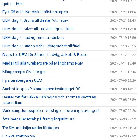
2024-07-29 10:17
gått ur tiden
Fyra 06:or till Nordiska mästerskapen
2024-07-27 11:06
UEM dag 4: Brons till Beate Pott i stav
2024-07-21 21:43
UEM dag 3: Silver till Ludvig Ellgren i kula
2024-07-20 17:50
UEM dag 2: Ludvig femma i diskus
2024-07-19 18:50
UEM dag 1: Simon och Ludvig vidare till final
2024-07-18 23:15
Dags för UEM för Simon, Ludvig, Jakob & Beate
2024-07-17 09:22
Medalj till alla turebergare på Mångkamps-SM
2024-07-14 18:40
Mångkamps-SM i helgen
2024-07-11 16:45
Fyra turebergare i UEM
2024-07-08 22:20
Snabbt lopp av Yolanda, men tyvärr inget OS
2024-07-08 14:27
Beate Pott får Pekka Dahlhöjds och Thomas Kyöttiläs
2024-07-08 08:59
stipendium
Världsungdomsspelen - vinst igen i föreningstävlingen!
2024-07-07 22:26
Åtta medaljer totalt på framgångsrikt SM
2024-06-30 22:12
Tre SM-medaljer under lördagen
2024-06-29 21:13
Fin kvalstart på SM
2024-06-28 19:52