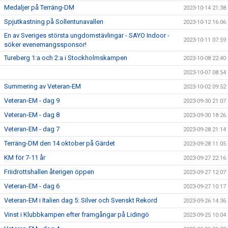
Medaljer på Terräng-DM
2023-10-14 21:38
Spjutkastning på Sollentunavallen
2023-10-12 16:06
En av Sveriges största ungdomstävlingar - SAYO Indoor -
2023-10-11 07:59
söker evenemangssponsor!
Tureberg 1:a och 2:a i Stockholmskampen
2023-10-08 22:40
2023-10-07 08:54
Summering av Veteran-EM
2023-10-02 09:52
Veteran-EM - dag 9
2023-09-30 21:07
Veteran-EM - dag 8
2023-09-30 18:26
Veteran-EM - dag 7
2023-09-28 21:14
Terräng-DM den 14 oktober på Gärdet
2023-09-28 11:05
KM för 7-11 år
2023-09-27 22:16
Friidrottshallen återigen öppen
2023-09-27 12:07
Veteran-EM - dag 6
2023-09-27 10:17
Veteran-EM i Italien dag 5: Silver och Svenskt Rekord
2023-09-26 14:36
Vinst i Klubbkampen efter framgångar på Lidingö
2023-09-25 10:04