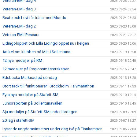
Veteran-EM - dag 4
2023-09-25 09:27
Veteran-EM - dag 3
2023-09-24 09:54
Beate och Levi får träna med Mondo
2023-09-24 08:23
Veteran-EM - dag 2
2023-09-23 16:00
Veteran-EM i Pescara
2023-09-21 22:17
Lidingöloppet och Lilla Lidingöloppet nu i helgen
2023-09-20 10:06
Artikel om klubben på Mitt i Sollentuna
2023-09-19 10:58
12 nya medaljer på RM
2023-09-18 20:48
12 medaljer på Regionsmästerskapen
2023-09-16 20:47
Edsbacka Marknad på söndag
2023-09-13 18:28
Stort tack till funktionärer i Stockholm Halvmarathon
2023-09-11 17:33
Fyra nya medaljer på Stafett-SM
2023-09-10 19:14
Juniorsporten på Sollentunavallen
2023-09-10 18:45
Sju medaljer på Stafett-SM under lördagen
2023-09-09 20:09
20 lag i stafett-SM
2023-09-07 18:27
Lysande ungdomsinsatser under dag två på Finnkampen
2023-09-06 22:03