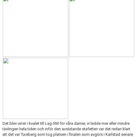
ARRANGEMANG
STATISTIK & RESULTAT
FUNKTIONÄR
TÄVLINGAR
KONTAKT
UTBILDNING
KALENDER
Det blev vinst i kvalet till Lag-SM för våra damer, vi ledde mer eller mindre
tävlingen hela tiden och inför den avslutande stafetten var det redan klart
att det var Tureberg som tog platsen i finalen som avgörs i Karlstad senare