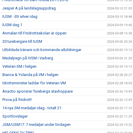
2024-03-12 18:50
Jesper A på landslagsuppdrag
2024-03-10 21:03
IUSM - Ett silver idag
2024-03-10 18:48
IUSM dag 1
2024-03-09 19:40
Anmälan till Friidrottsskolan är öppen
2024-03-08 15:34
20 turebergare till IUSM
2024-03-06 20:24
Utbildade tränare och kommande utbildningar
2024-03-05 19:13
Medaljregn på IVSM i Varberg
2024-03-04 21:33
Veteran-SM i helgen
2024-02-29 14:13
Bianca & Yolanda på VM i helgen
2024-02-28 20:27
Idrottsminister laddar för Veteran-VM
2024-02-28 18:03
Anactio sponsrar Turebergs stavhoppare
2024-02-26 19:49
Prova på friidrott!
2024-02-26 12:49
14 nya SM-medaljer idag - totalt 21
2024-02-25 17:10
Sportlovsläger
2024-02-25 11:29
JSM/USM17: 7 medaljer under lördagen
2024-02-24 19:25
HELGENS TV-TIPS!