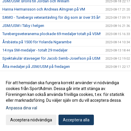
JSM/USM: Brons till Jordan och William
2023-08-18 22:17
Hanna Hermansson och Andreas Almgren på VM
2023-08-17 21:20
SAMO - Turebergs veterantävling för dig som är över 35 år!
2023-08-17 09:19
JSM/USM i Täby i helgen
2023-08-16 21:36
Turebergsveteranerna plockade 69 medaljer totalt på VSM!
2023-08-15 16:33
Årsbästa på 1500 för Yolanda Ngarambe
2023-08-14 10:34
14 nya SM-medaljer - totalt 29 medaljer
2023-08-13 18:44
Spektakulär stavseger för Jacob Semb-Josefson på USM
2023-08-12 19:02
Åtta medaljer på JSM/USM på fredagen
2023-08-11 22:17
Inbjudan till grenkväll - Gång!
2023-08-11 15:52
För att hemsidan ska fungera korrekt använder vi nödvändiga
Emma sexa på stafetten på JEM
2023-08-10 22:12
cookies från SportAdmin. Dessa går inte att stänga av.
Succé för Ayla Hallberg Hossain i Jerusalem
2023-08-10 09:11
Föreningen kan också använda frivilliga cookies, t.ex. för statistik
JSM/USM i Helsingborg i helgen
2023-08-09 14:49
eller marknadsföring. Du väljer själv om du vill acceptera dessa.
U20-EM: Ayla Hallberg Hossain till längdfinal
Anpassa dina val
2023-08-09 09:46
U20-EM med tre turebergare
2023-08-06 23:03
Acceptera nödvändiga
Acceptera alla
VSM i helgen
2023-08-03 22:32