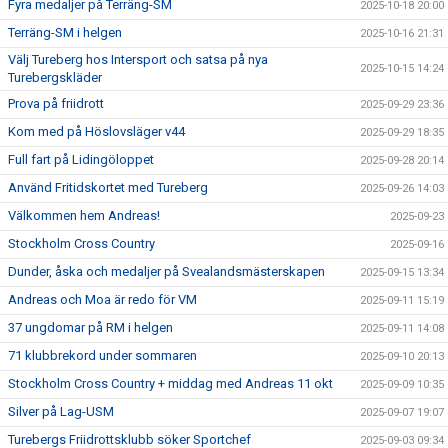
Fyra medaljer på Terräng-SM
2025-10-18 20:00
Terräng-SM i helgen
2025-10-16 21:31
Välj Tureberg hos Intersport och satsa på nya
2025-10-15 14:24
Turebergskläder
Prova på friidrott
2025-09-29 23:36
Kom med på Höslovsläger v44
2025-09-29 18:35
Full fart på Lidingöloppet
2025-09-28 20:14
Använd Fritidskortet med Tureberg
2025-09-26 14:03
Välkommen hem Andreas!
2025-09-23
Stockholm Cross Country
2025-09-16
Dunder, åska och medaljer på Svealandsmästerskapen
2025-09-15 13:34
Andreas och Moa är redo för VM
2025-09-11 15:19
37 ungdomar på RM i helgen
2025-09-11 14:08
71 klubbrekord under sommaren
2025-09-10 20:13
Stockholm Cross Country + middag med Andreas 11 okt
2025-09-09 10:35
Silver på Lag-USM
2025-09-07 19:07
Turebergs Friidrottsklubb söker Sportchef
2025-09-03 09:34