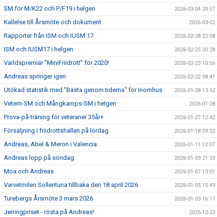
SM för M/K22 och P/F19 i helgen
2026-03-04 20:57
Kallelse till Årsmöte och dokument
2026-03-02
Rapporter från ISM och IUSM 17
2026-02-28 22:08
ISM och IUSM17 i helgen
2026-02-25 20:28
Världspremiär "MiniFriidrott" för 2020!
2026-02-23 10:56
Andreas springer igen
2026-02-22 08:41
Utökad statistik med "Bästa genom tiderna" för Inomhus
2026-01-28 13:52
Vetern-SM och Mångkamps-SM i helgen
2026-01-28
Prova-på-träning för veteraner 35år+
2026-01-27 12:42
Försäljning i friidrottshallen på lördag
2026-01-18 09:52
Andreas, Abel & Meron i Valencia
2026-01-11 12:07
Andreas lopp på söndag
2026-01-09 21:33
Moa och Andreas
2026-01-07 13:01
Varvetmilen Sollentuna tillbaka den 18 april 2026
2026-01-05 15:49
Turebergs Årsmöte 3 mars 2026
2026-01-03 16:17
Jerringpriset - rösta på Andreas!
2025-12-23