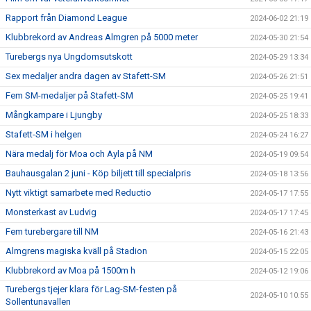
Rapport från Diamond League
2024-06-02 21:19
Klubbrekord av Andreas Almgren på 5000 meter
2024-05-30 21:54
Turebergs nya Ungdomsutskott
2024-05-29 13:34
Sex medaljer andra dagen av Stafett-SM
2024-05-26 21:51
Fem SM-medaljer på Stafett-SM
2024-05-25 19:41
Mångkampare i Ljungby
2024-05-25 18:33
Stafett-SM i helgen
2024-05-24 16:27
Nära medalj för Moa och Ayla på NM
2024-05-19 09:54
Bauhausgalan 2 juni - Köp biljett till specialpris
2024-05-18 13:56
Nytt viktigt samarbete med Reductio
2024-05-17 17:55
Monsterkast av Ludvig
2024-05-17 17:45
Fem turebergare till NM
2024-05-16 21:43
Almgrens magiska kväll på Stadion
2024-05-15 22:05
Klubbrekord av Moa på 1500m h
2024-05-12 19:06
Turebergs tjejer klara för Lag-SM-festen på
2024-05-10 10:55
Sollentunavallen