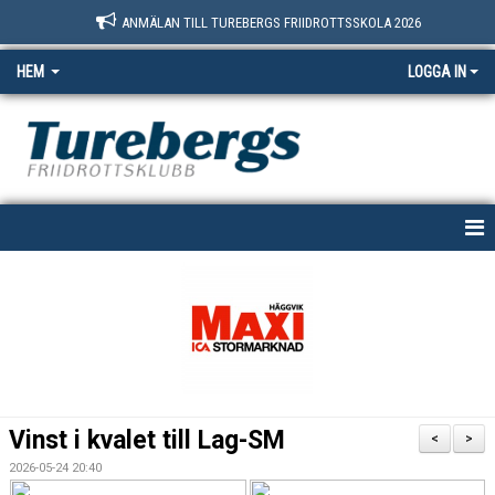
ANMÄLAN TILL TUREBERGS FRIIDROTTSSKOLA 2026
HEM
LOGGA IN
START
NYHETER
OM OSS
BOKNINGSSIDAN
Vinst i kvalet till Lag-SM
<
>
MEDLEM
2026-05-24 20:40