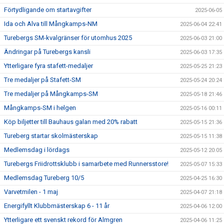
Förtydligande om startavgifter
2025-06-05
Ida och Alva till Mångkamps-NM
2025-06-04 22:41
Turebergs SM-kvalgränser för utomhus 2025
2025-06-03 21:00
Ändringar på Turebergs kansli
2025-06-03 17:35
Ytterligare fyra stafett-medaljer
2025-05-25 21:23
Tre medaljer på Stafett-SM
2025-05-24 20:24
Tre medaljer på Mångkamps-SM
2025-05-18 21:46
Mångkamps-SM i helgen
2025-05-16 00:11
Köp biljetter till Bauhaus galan med 20% rabatt
2025-05-15 21:36
Tureberg startar skolmästerskap
2025-05-15 11:38
Medlemsdag i lördags
2025-05-12 20:05
Turebergs Friidrottsklubb i samarbete med Runnersstore!
2025-05-07 15:33
Medlemsdag Tureberg 10/5
2025-04-25 16:30
Varvetmilen - 1 maj
2025-04-07 21:18
Energifyllt Klubbmästerskap 6 - 11 år
2025-04-06 12:00
Ytterligare ett svenskt rekord för Almgren
2025-04-06 11:25