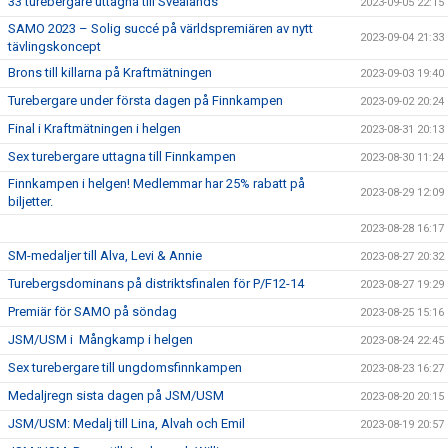
33 turebergare uttagna till Svealands
2023-09-05 22:15
SAMO 2023 – Solig succé på världspremiären av nytt
2023-09-04 21:33
tävlingskoncept
Brons till killarna på Kraftmätningen
2023-09-03 19:40
Turebergare under första dagen på Finnkampen
2023-09-02 20:24
Final i Kraftmätningen i helgen
2023-08-31 20:13
Sex turebergare uttagna till Finnkampen
2023-08-30 11:24
Finnkampen i helgen! Medlemmar har 25% rabatt på
2023-08-29 12:09
biljetter.
2023-08-28 16:17
SM-medaljer till Alva, Levi & Annie
2023-08-27 20:32
Turebergsdominans på distriktsfinalen för P/F12-14
2023-08-27 19:29
Premiär för SAMO på söndag
2023-08-25 15:16
JSM/USM i Mångkamp i helgen
2023-08-24 22:45
Sex turebergare till ungdomsfinnkampen
2023-08-23 16:27
Medaljregn sista dagen på JSM/USM
2023-08-20 20:15
JSM/USM: Medalj till Lina, Alvah och Emil
2023-08-19 20:57