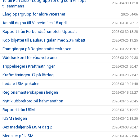
Turan Run Club - Löpgrupp för dig som vill löpa
2026-04-08 17:10
tillsammans
Långlöpargrupp för äldre veteraner
2026-04-06
Anmäl dig nu till Varvetmilen 18 april
2026-03-31 20:17
Rapport från Förbundsårsmötet i Uppsala
2026-03-30 13:28
Köp biljetter till Bauhaus galan med 20% rabatt
2026-03-26 11:25
Framgångar på Regionsmästerskapen
2026-03-22 19:07
Världsrekord för våra veteraner
2026-03-22 09:33
Trippelseger i Kraftmätningen
2026-03-21 20:47
Kraftmätningen 17 på lördag
2026-03-20 21:47
Ledare i SM-pokalen
2026-03-19 21:40
Regionsmästerskapen i helgen
2026-03-18 22:27
Nytt klubbrekord på halvmarathon
2026-03-16 20:45
Rapport från USM
2026-03-15 19:27
IUSM i helgen
2026-03-12 18:20
Sex medaljer på IJSM dag 2
2026-03-08 20:47
Medaljer på IJSM
2026-03-07 21:46