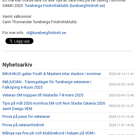
Ett mål kan också vara för alla nya att vara med på vår tävling i sommar!
SAMO 2023
Turebergs Friidrottsklubb (turebergfriidrott.se)
Varmt välkomna!
Carin Thornander Turebergs Friidrottsklubb
För mer info:
ct@turebergfriidrott.se
Nyhetsarkiv
BAUHAUS-galan Youth & Masters intar stadion i sommar
2025-04-14 11:41
INBJUDAN - Träningsläger för Turebergs veteraner i
2025-03-25 14:09
Falköping 6-8 juni 2025
Veteran SM truppen till Västerås 7-8 mars 2025
2025-03-04 15:46
Tips på mål 2026 inomhus EM och Non Stadia Catania 2026
2025-02-25 16:27
samt Daegu VEM
Prova på pass för veteraner
2024-12-16 16:45
Prova på veteranfriidrott
2024-11-01 14:45
Många nya fina pb och klubbrekord i helgen på VDM i