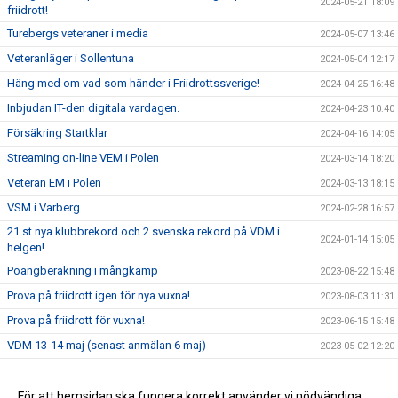
2024-05-21 18:09
friidrott!
Turebergs veteraner i media
2024-05-07 13:46
Veteranläger i Sollentuna
2024-05-04 12:17
Häng med om vad som händer i Friidrottssverige!
2024-04-25 16:48
Inbjudan IT-den digitala vardagen.
2024-04-23 10:40
Försäkring Startklar
2024-04-16 14:05
Streaming on-line VEM i Polen
2024-03-14 18:20
Veteran EM i Polen
2024-03-13 18:15
VSM i Varberg
2024-02-28 16:57
21 st nya klubbrekord och 2 svenska rekord på VDM i
2024-01-14 15:05
helgen!
Poängberäkning i mångkamp
2023-08-22 15:48
Prova på friidrott igen för nya vuxna!
2023-08-03 11:31
Prova på friidrott för vuxna!
2023-06-15 15:48
VDM 13-14 maj (senast anmälan 6 maj)
2023-05-02 12:20
13 st Turebergare åker till Torun WMAC 2023
2023-03-22 11:07
Inbjudan till träningsläger för veteraner
För att hemsidan ska fungera korrekt använder vi nödvändiga
2023-03-14 14:32