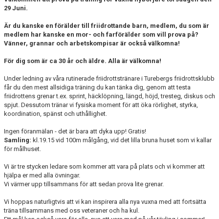
KONTAKT
29 Juni.
Är du kanske en förälder till friidrottande barn, medlem, du som är
medlem har kanske en mor- och farförälder som vill prova på?
Vänner, grannar och arbetskompisar är också välkomna!
För dig som är ca 30 år och äldre. Alla är välkomna!
Under ledning av våra rutinerade friidrottstränare i Turebergs friidrottsklubb
får du den mest allsidiga träning du kan tänka dig, genom att testa
friidrottens grenar t.ex. sprint, häcklöpning, längd, höjd, tresteg, diskus och
spjut. Dessutom tränar vi fysiska moment för att öka rörlighet, styrka,
koordination, spänst och uthållighet.
Ingen föranmälan - det är bara att dyka upp! Gratis!
Samling:
kl.19.15 vid 100m målgång, vid det lilla bruna huset som vi kallar
för målhuset.
Vi är tre stycken ledare som kommer att vara på plats och vi kommer att
hjälpa er med alla övningar.
Vi värmer upp tillsammans för att sedan prova lite grenar.
Vi hoppas naturligtvis att vi kan inspirera alla nya vuxna med att fortsätta
träna tillsammans med oss veteraner och ha kul.