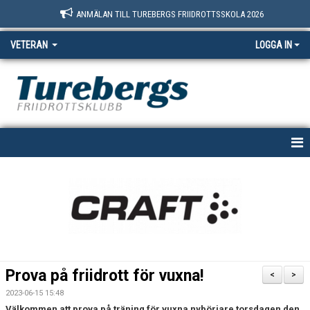
ANMÄLAN TILL TUREBERGS FRIIDROTTSSKOLA 2026
VETERAN
LOGGA IN
HEM
NYHETER
KALENDER
BILDGALLERI
Prova på friidrott för vuxna!
<
>
DOKUMENT
2023-06-15 15:48
Välkommen att prova på träning för vuxna nybörjare torsdagen den