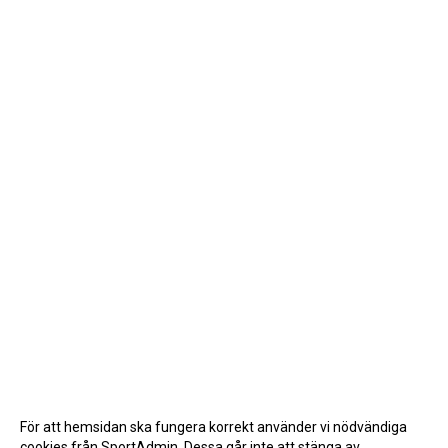
För att hemsidan ska fungera korrekt använder vi nödvändiga
cookies från SportAdmin. Dessa går inte att stänga av.