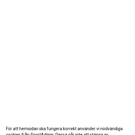
För att hemsidan ska fungera korrekt använder vi nödvändiga
cookies från SportAdmin. Dessa går inte att stänga av.