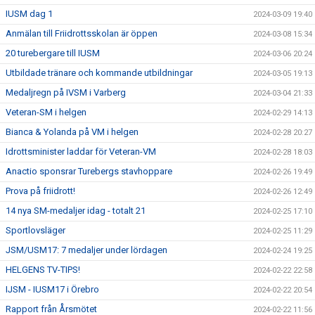
IUSM dag 1
2024-03-09 19:40
Anmälan till Friidrottsskolan är öppen
2024-03-08 15:34
20 turebergare till IUSM
2024-03-06 20:24
Utbildade tränare och kommande utbildningar
2024-03-05 19:13
Medaljregn på IVSM i Varberg
2024-03-04 21:33
Veteran-SM i helgen
2024-02-29 14:13
Bianca & Yolanda på VM i helgen
2024-02-28 20:27
Idrottsminister laddar för Veteran-VM
2024-02-28 18:03
Anactio sponsrar Turebergs stavhoppare
2024-02-26 19:49
Prova på friidrott!
2024-02-26 12:49
14 nya SM-medaljer idag - totalt 21
2024-02-25 17:10
Sportlovsläger
2024-02-25 11:29
JSM/USM17: 7 medaljer under lördagen
2024-02-24 19:25
HELGENS TV-TIPS!
2024-02-22 22:58
IJSM - IUSM17 i Örebro
2024-02-22 20:54
Rapport från Årsmötet
2024-02-22 11:56