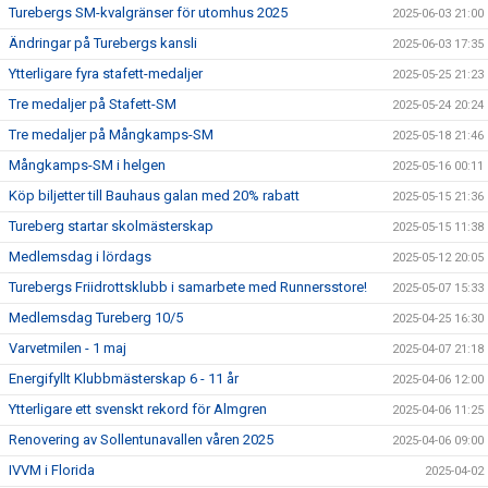
Turebergs SM-kvalgränser för utomhus 2025
2025-06-03 21:00
Ändringar på Turebergs kansli
2025-06-03 17:35
Ytterligare fyra stafett-medaljer
2025-05-25 21:23
Tre medaljer på Stafett-SM
2025-05-24 20:24
Tre medaljer på Mångkamps-SM
2025-05-18 21:46
Mångkamps-SM i helgen
2025-05-16 00:11
Köp biljetter till Bauhaus galan med 20% rabatt
2025-05-15 21:36
Tureberg startar skolmästerskap
2025-05-15 11:38
Medlemsdag i lördags
2025-05-12 20:05
Turebergs Friidrottsklubb i samarbete med Runnersstore!
2025-05-07 15:33
Medlemsdag Tureberg 10/5
2025-04-25 16:30
Varvetmilen - 1 maj
2025-04-07 21:18
Energifyllt Klubbmästerskap 6 - 11 år
2025-04-06 12:00
Ytterligare ett svenskt rekord för Almgren
2025-04-06 11:25
Renovering av Sollentunavallen våren 2025
2025-04-06 09:00
IVVM i Florida
2025-04-02