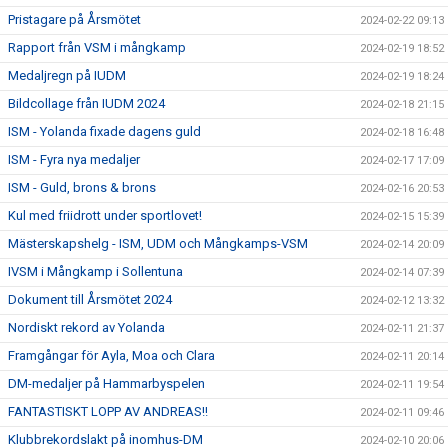
Pristagare på Årsmötet
2024-02-22 09:13
Rapport från VSM i mångkamp
2024-02-19 18:52
Medaljregn på IUDM
2024-02-19 18:24
Bildcollage från IUDM 2024
2024-02-18 21:15
ISM - Yolanda fixade dagens guld
2024-02-18 16:48
ISM - Fyra nya medaljer
2024-02-17 17:09
ISM - Guld, brons & brons
2024-02-16 20:53
Kul med friidrott under sportlovet!
2024-02-15 15:39
Mästerskapshelg - ISM, UDM och Mångkamps-VSM
2024-02-14 20:09
IVSM i Mångkamp i Sollentuna
2024-02-14 07:39
Dokument till Årsmötet 2024
2024-02-12 13:32
Nordiskt rekord av Yolanda
2024-02-11 21:37
Framgångar för Ayla, Moa och Clara
2024-02-11 20:14
DM-medaljer på Hammarbyspelen
2024-02-11 19:54
FANTASTISKT LOPP AV ANDREAS!!
2024-02-11 09:46
Klubbrekordslakt på inomhus-DM
2024-02-10 20:06