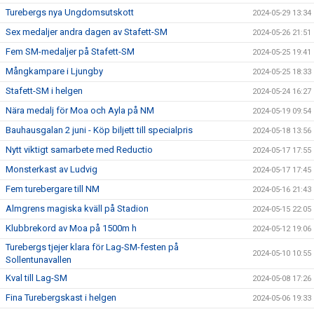
Turebergs nya Ungdomsutskott
2024-05-29 13:34
Sex medaljer andra dagen av Stafett-SM
2024-05-26 21:51
Fem SM-medaljer på Stafett-SM
2024-05-25 19:41
Mångkampare i Ljungby
2024-05-25 18:33
Stafett-SM i helgen
2024-05-24 16:27
Nära medalj för Moa och Ayla på NM
2024-05-19 09:54
Bauhausgalan 2 juni - Köp biljett till specialpris
2024-05-18 13:56
Nytt viktigt samarbete med Reductio
2024-05-17 17:55
Monsterkast av Ludvig
2024-05-17 17:45
Fem turebergare till NM
2024-05-16 21:43
Almgrens magiska kväll på Stadion
2024-05-15 22:05
Klubbrekord av Moa på 1500m h
2024-05-12 19:06
Turebergs tjejer klara för Lag-SM-festen på
2024-05-10 10:55
Sollentunavallen
Kval till Lag-SM
2024-05-08 17:26
Fina Turebergskast i helgen
2024-05-06 19:33