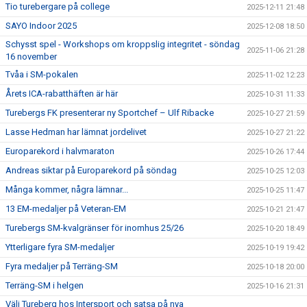
Tio turebergare på college
2025-12-11 21:48
SAYO Indoor 2025
2025-12-08 18:50
Schysst spel - Workshops om kroppslig integritet - söndag
2025-11-06 21:28
16 november
Tvåa i SM-pokalen
2025-11-02 12:23
Årets ICA-rabatthäften är här
2025-10-31 11:33
Turebergs FK presenterar ny Sportchef – Ulf Ribacke
2025-10-27 21:59
Lasse Hedman har lämnat jordelivet
2025-10-27 21:22
Europarekord i halvmaraton
2025-10-26 17:44
Andreas siktar på Europarekord på söndag
2025-10-25 12:03
Många kommer, några lämnar...
2025-10-25 11:47
13 EM-medaljer på Veteran-EM
2025-10-21 21:47
Turebergs SM-kvalgränser för inomhus 25/26
2025-10-20 18:49
Ytterligare fyra SM-medaljer
2025-10-19 19:42
Fyra medaljer på Terräng-SM
2025-10-18 20:00
Terräng-SM i helgen
2025-10-16 21:31
Välj Tureberg hos Intersport och satsa på nya