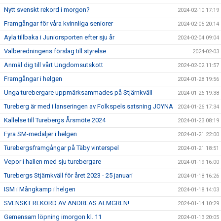
Nytt svenskt rekord i morgon?
2024-02-10 17:19
Framgångar för våra kvinnliga seniorer
2024-02-05 20:14
Ayla tillbaka i Juniorsporten efter sju år
2024-02-04 09:04
Valberedningens förslag till styrelse
2024-02-03
Anmäl dig till vårt Ungdomsutskott
2024-02-02 11:57
Framgångar i helgen
2024-01-28 19:56
Unga turebergare uppmärksammades på Stjärnkväll
2024-01-26 19:38
Tureberg är med i lanseringen av Folkspels satsning JOYNA
2024-01-26 17:34
Kallelse till Turebergs Årsmöte 2024
2024-01-23 08:19
Fyra SM-medaljer i helgen
2024-01-21 22:00
Turebergsframgångar på Täby vinterspel
2024-01-21 18:51
Vepor i hallen med sju turebergare
2024-01-19 16:00
Turebergs Stjärnkväll för året 2023 - 25 januari
2024-01-18 16:26
ISM i Mångkamp i helgen
2024-01-18 14:03
SVENSKT REKORD AV ANDREAS ALMGREN!
2024-01-14 10:29
Gemensam löpning imorgon kl. 11
2024-01-13 20:05