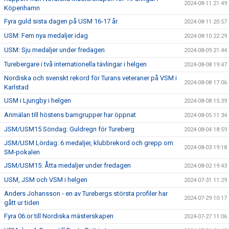
2024-08-11 21:49
Köpenhamn
Fyra guld sista dagen på USM 16-17 år
2024-08-11 20:57
USM: Fem nya medaljer idag
2024-08-10 22:29
USM: Sju medaljer under fredagen
2024-08-09 21:44
Turebergare i två internationella tävlingar i helgen
2024-08-08 19:47
Nordiska och svenskt rekord för Turans veteraner på VSM i
2024-08-08 17:06
Karlstad
USM i Ljungby i helgen
2024-08-08 15:39
Anmälan till höstens barngrupper har öppnat
2024-08-05 11:34
JSM/USM15 Söndag: Guldregn för Tureberg
2024-08-04 18:59
JSM/USM Lördag: 6 medaljer, klubbrekord och grepp om
2024-08-03 19:18
SM-pokalen
JSM/USM15: Åtta medaljer under fredagen
2024-08-02 19:43
USM, JSM och VSM i helgen
2024-07-31 11:29
Anders Johansson - en av Turebergs största profiler har
2024-07-29 10:17
gått ur tiden
Fyra 06:or till Nordiska mästerskapen
2024-07-27 11:06