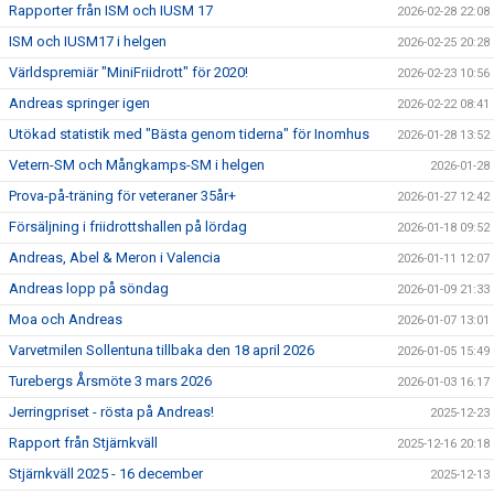
Rapporter från ISM och IUSM 17
2026-02-28 22:08
ISM och IUSM17 i helgen
2026-02-25 20:28
Världspremiär "MiniFriidrott" för 2020!
2026-02-23 10:56
Andreas springer igen
2026-02-22 08:41
Utökad statistik med "Bästa genom tiderna" för Inomhus
2026-01-28 13:52
Vetern-SM och Mångkamps-SM i helgen
2026-01-28
Prova-på-träning för veteraner 35år+
2026-01-27 12:42
Försäljning i friidrottshallen på lördag
2026-01-18 09:52
Andreas, Abel & Meron i Valencia
2026-01-11 12:07
Andreas lopp på söndag
2026-01-09 21:33
Moa och Andreas
2026-01-07 13:01
Varvetmilen Sollentuna tillbaka den 18 april 2026
2026-01-05 15:49
Turebergs Årsmöte 3 mars 2026
2026-01-03 16:17
Jerringpriset - rösta på Andreas!
2025-12-23
Rapport från Stjärnkväll
2025-12-16 20:18
Stjärnkväll 2025 - 16 december
2025-12-13