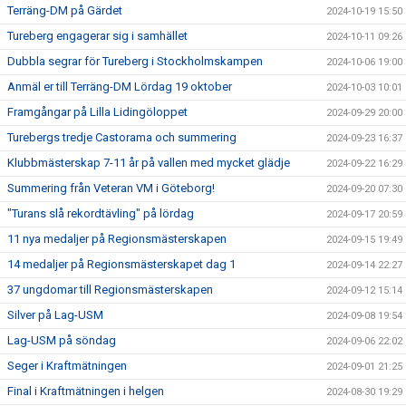
Terräng-DM på Gärdet
2024-10-19 15:50
Tureberg engagerar sig i samhället
2024-10-11 09:26
Dubbla segrar för Tureberg i Stockholmskampen
2024-10-06 19:00
Anmäl er till Terräng-DM Lördag 19 oktober
2024-10-03 10:01
Framgångar på Lilla Lidingöloppet
2024-09-29 20:00
Turebergs tredje Castorama och summering
2024-09-23 16:37
Klubbmästerskap 7-11 år på vallen med mycket glädje
2024-09-22 16:29
Summering från Veteran VM i Göteborg!
2024-09-20 07:30
"Turans slå rekordtävling" på lördag
2024-09-17 20:59
11 nya medaljer på Regionsmästerskapen
2024-09-15 19:49
14 medaljer på Regionsmästerskapet dag 1
2024-09-14 22:27
37 ungdomar till Regionsmästerskapen
2024-09-12 15:14
Silver på Lag-USM
2024-09-08 19:54
Lag-USM på söndag
2024-09-06 22:02
Seger i Kraftmätningen
2024-09-01 21:25
Final i Kraftmätningen i helgen
2024-08-30 19:29