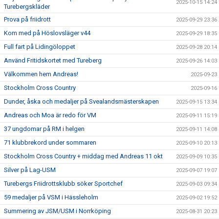
2025-10-15 14:24
Turebergskläder
Prova på friidrott
2025-09-29 23:36
Kom med på Höslovsläger v44
2025-09-29 18:35
Full fart på Lidingöloppet
2025-09-28 20:14
Använd Fritidskortet med Tureberg
2025-09-26 14:03
Välkommen hem Andreas!
2025-09-23
Stockholm Cross Country
2025-09-16
Dunder, åska och medaljer på Svealandsmästerskapen
2025-09-15 13:34
Andreas och Moa är redo för VM
2025-09-11 15:19
37 ungdomar på RM i helgen
2025-09-11 14:08
71 klubbrekord under sommaren
2025-09-10 20:13
Stockholm Cross Country + middag med Andreas 11 okt
2025-09-09 10:35
Silver på Lag-USM
2025-09-07 19:07
Turebergs Friidrottsklubb söker Sportchef
2025-09-03 09:34
59 medaljer på VSM i Hässleholm
2025-09-02 19:52
Summering av JSM/USM i Norrköping
2025-08-31 20:23