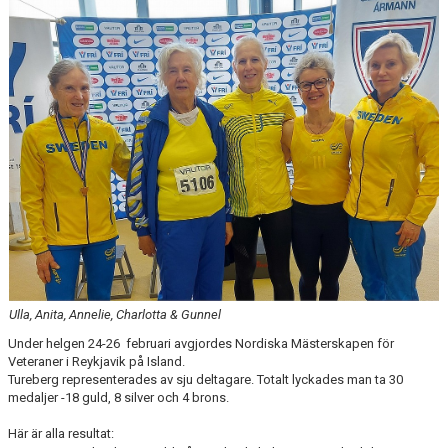
ARRANGEMANG
STATISTIK & RESULTAT
FUNKTIONÄR
TÄVLINGAR
KONTAKT
UTBILDNING
KALENDER
Ulla, Anita, Annelie, Charlotta & Gunnel
Under helgen 24-26 februari avgjordes Nordiska Mästerskapen för
Veteraner i Reykjavik på Island.
Tureberg representerades av sju deltagare. Totalt lyckades man ta 30
medaljer -18 guld, 8 silver och 4 brons.
Här är alla resultat: