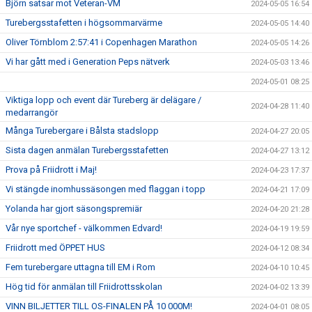
Björn satsar mot Veteran-VM
2024-05-05 16:54
Turebergsstafetten i högsommarvärme
2024-05-05 14:40
Oliver Törnblom 2:57:41 i Copenhagen Marathon
2024-05-05 14:26
Vi har gått med i Generation Peps nätverk
2024-05-03 13:46
2024-05-01 08:25
Viktiga lopp och event där Tureberg är delägare /
2024-04-28 11:40
medarrangör
Många Turebergare i Bålsta stadslopp
2024-04-27 20:05
Sista dagen anmälan Turebergsstafetten
2024-04-27 13:12
Prova på Friidrott i Maj!
2024-04-23 17:37
Vi stängde inomhussäsongen med flaggan i topp
2024-04-21 17:09
Yolanda har gjort säsongspremiär
2024-04-20 21:28
Vår nye sportchef - välkommen Edvard!
2024-04-19 19:59
Friidrott med ÖPPET HUS
2024-04-12 08:34
Fem turebergare uttagna till EM i Rom
2024-04-10 10:45
Hög tid för anmälan till Friidrottsskolan
2024-04-02 13:39
VINN BILJETTER TILL OS-FINALEN PÅ 10 000M!
2024-04-01 08:05