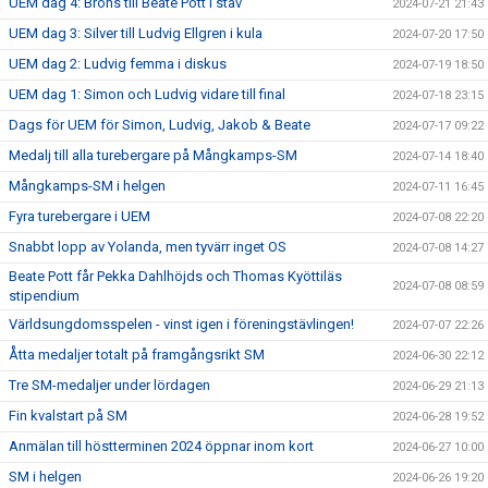
UEM dag 4: Brons till Beate Pott i stav
2024-07-21 21:43
UEM dag 3: Silver till Ludvig Ellgren i kula
2024-07-20 17:50
UEM dag 2: Ludvig femma i diskus
2024-07-19 18:50
UEM dag 1: Simon och Ludvig vidare till final
2024-07-18 23:15
Dags för UEM för Simon, Ludvig, Jakob & Beate
2024-07-17 09:22
Medalj till alla turebergare på Mångkamps-SM
2024-07-14 18:40
Mångkamps-SM i helgen
2024-07-11 16:45
Fyra turebergare i UEM
2024-07-08 22:20
Snabbt lopp av Yolanda, men tyvärr inget OS
2024-07-08 14:27
Beate Pott får Pekka Dahlhöjds och Thomas Kyöttiläs
2024-07-08 08:59
stipendium
Världsungdomsspelen - vinst igen i föreningstävlingen!
2024-07-07 22:26
Åtta medaljer totalt på framgångsrikt SM
2024-06-30 22:12
Tre SM-medaljer under lördagen
2024-06-29 21:13
Fin kvalstart på SM
2024-06-28 19:52
Anmälan till höstterminen 2024 öppnar inom kort
2024-06-27 10:00
SM i helgen
2024-06-26 19:20