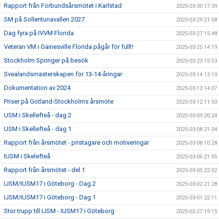
Rapport från Förbundsårsmötet i Karlstad
2025-03-30 17:39
SM på Sollentunavallen 2027
2025-03-29 21:58
Dag fyra på IVVM Florida
2025-03-27 15:48
Veteran VM i Gainesville Florida pågår för fullt!
2025-03-25 14:19
Stockholm Springer på besök
2025-03-23 15:53
Svealandsmästerskapen för 13-14-åringar
2025-03-14 13:10
Dokumentation av 2024
2025-03-13 14:07
Priser på Gotland-Stockholms årsmöte
2025-03-12 11:50
USM i Skellefteå - dag 2
2025-03-09 20:24
USM i Skellefteå - dag 1
2025-03-08 21:34
Rapport från årsmötet - pristagare och motiveringar
2025-03-08 10:28
IUSM i Skelefteå
2025-03-06 21:05
Rapport från årsmötet - del 1
2025-03-05 22:02
IJSM/IUSM17 i Göteborg - Dag 2
2025-03-02 21:28
IJSM/IUSM17 i Göteborg - Dag 1
2025-03-01 22:11
Stor trupp till IJSM - IUSM17 i Göteborg
2025-02-27 19:15