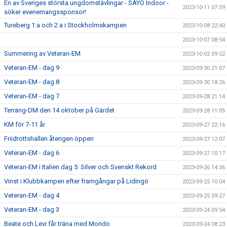
En av Sveriges största ungdomstävlingar - SAYO Indoor -
2023-10-11 07:59
söker evenemangssponsor!
Tureberg 1:a och 2:a i Stockholmskampen
2023-10-08 22:40
2023-10-07 08:54
Summering av Veteran-EM
2023-10-02 09:52
Veteran-EM - dag 9
2023-09-30 21:07
Veteran-EM - dag 8
2023-09-30 18:26
Veteran-EM - dag 7
2023-09-28 21:14
Terräng-DM den 14 oktober på Gärdet
2023-09-28 11:05
KM för 7-11 år
2023-09-27 22:16
Friidrottshallen återigen öppen
2023-09-27 12:07
Veteran-EM - dag 6
2023-09-27 10:17
Veteran-EM i Italien dag 5: Silver och Svenskt Rekord
2023-09-26 14:36
Vinst i Klubbkampen efter framgångar på Lidingö
2023-09-25 10:04
Veteran-EM - dag 4
2023-09-25 09:27
Veteran-EM - dag 3
2023-09-24 09:54
Beate och Levi får träna med Mondo
2023-09-24 08:23