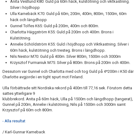
Anita Vestlund K80: Guld på 60m häck, kulstötning och viktkastning.
Silver i höjdhopp
Ulla Karnebäck K70: Guld på 60m, 200m, 400m, 800m, 1500m, 60m
häck och längdhopp
Gunnel Tolfes K65: Guld på 200m, 400m och 800m.
Charlotta Häggström K55: Guld på 200m och 400m. Brons i
Kulstötning.
Annelie Schöldström K55: Guld i höjdhopp och Viktkastning. Silver i
60m häck, kulstötning och tresteg. Brons i längdhopp.
Nils Nestor M70: Guld på 400m. Silver 800m, 1500m och 3000m
Krzysztof Furmaniuk M75: Silver på 800m. Brons på 200m och 400m.
Dessutom var Gunnel och Charlotta med och tog Guld på 4*200m i K50 där
Charlotte avgjorde i en tight spurt mot Finland.
Ulla förbättrade sitt Nordiska rekord på 400m till 77,16 sek. Förutom detta
sattes ytterligare 9
klubbrekord. Anita på 60m häck, Ulla på 1500m och längdhopp (tangerat),
Gunnel på 200m, Annelie i kulstötning, Nils på 1500m och 3000m samt
Krzysztof på 60m och 800m.
- Alla resultat
/ Karl-Gunnar Karneback