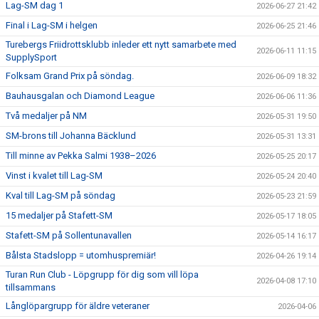
Lag-SM dag 1
2026-06-27 21:42
Final i Lag-SM i helgen
2026-06-25 21:46
Turebergs Friidrottsklubb inleder ett nytt samarbete med
2026-06-11 11:15
SupplySport
Folksam Grand Prix på söndag.
2026-06-09 18:32
Bauhausgalan och Diamond League
2026-06-06 11:36
Två medaljer på NM
2026-05-31 19:50
SM-brons till Johanna Bäcklund
2026-05-31 13:31
Till minne av Pekka Salmi 1938–2026
2026-05-25 20:17
Vinst i kvalet till Lag-SM
2026-05-24 20:40
Kval till Lag-SM på söndag
2026-05-23 21:59
15 medaljer på Stafett-SM
2026-05-17 18:05
Stafett-SM på Sollentunavallen
2026-05-14 16:17
Bålsta Stadslopp = utomhuspremiär!
2026-04-26 19:14
Turan Run Club - Löpgrupp för dig som vill löpa
2026-04-08 17:10
tillsammans
Långlöpargrupp för äldre veteraner
2026-04-06