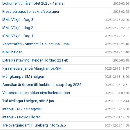
Dokument till årsmötet 2025 - 4 mars
2025-02-26
Prova på pass för vuxna/veteraner
2025-02-25
ISM i Växjö - Dag 3
2025-02-23 22:20
ISM i Växjö - dag 2
2025-02-22 22:27
ISM i Växjö - Dag 1
2025-02-22 12:01
Varvetmilen kommer till Sollentuna 1 maj
2025-02-19 21:40
ISM i helgen
2025-02-19 17:40
Extra kasttävling i helgen, lördag 22 Feb
2025-02-18
Fyra medalaljer på Mångkamps-SM
2025-02-16 18:57
Mångkamps-SM i helgen
2025-02-13 18:20
Anmälan är öppen till funktionärsuppdrag 2025
2025-01-06 12:31
Valberedningen söker styrelseledamöter
2025-01-04 09:30
Två tävlingar i helgen, sön 5 jan
2025-01-03 12:44
Intervju - Niklas Kagevik
2025-01-02 15:00
Intervju - Ludvig Ellgren
2025-01-01 14:59
Tre övergångar till Tureberg inför 2025
2024-12-23 14:38