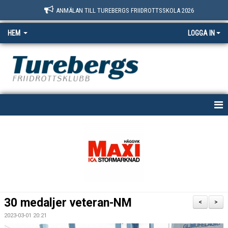
ANMÄLAN TILL TUREBERGS FRIIDROTTSSKOLA 2026
HEM
LOGGA IN
START
NYHETER
OM OSS
BOKNINGSSIDAN
30 medaljer veteran-NM
<
>
MEDLEM
2023-03-01 20:21