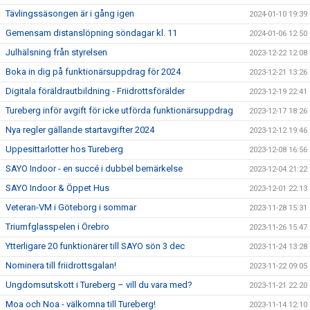
Tävlingssäsongen är i gång igen
2024-01-10 19:39
Gemensam distanslöpning söndagar kl. 11
2024-01-06 12:50
Julhälsning från styrelsen
2023-12-22 12:08
Boka in dig på funktionärsuppdrag för 2024
2023-12-21 13:26
Digitala föräldrautbildning - Friidrottsförälder
2023-12-19 22:41
Tureberg inför avgift för icke utförda funktionärsuppdrag
2023-12-17 18:26
Nya regler gällande startavgifter 2024
2023-12-12 19:46
Uppesittarlotter hos Tureberg
2023-12-08 16:56
SAYO Indoor - en succé i dubbel bemärkelse
2023-12-04 21:22
SAYO Indoor & Öppet Hus
2023-12-01 22:13
Veteran-VM i Göteborg i sommar
2023-11-28 15:31
Triumfglasspelen i Örebro
2023-11-26 15:47
Ytterligare 20 funktionärer till SAYO sön 3 dec
2023-11-24 13:28
Nominera till friidrottsgalan!
2023-11-22 09:05
Ungdomsutskott i Tureberg – vill du vara med?
2023-11-21 22:20
Moa och Noa - välkomna till Tureberg!
2023-11-14 12:10