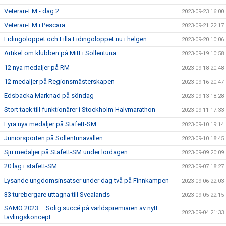
Veteran-EM - dag 2
2023-09-23 16:00
Veteran-EM i Pescara
2023-09-21 22:17
Lidingöloppet och Lilla Lidingöloppet nu i helgen
2023-09-20 10:06
Artikel om klubben på Mitt i Sollentuna
2023-09-19 10:58
12 nya medaljer på RM
2023-09-18 20:48
12 medaljer på Regionsmästerskapen
2023-09-16 20:47
Edsbacka Marknad på söndag
2023-09-13 18:28
Stort tack till funktionärer i Stockholm Halvmarathon
2023-09-11 17:33
Fyra nya medaljer på Stafett-SM
2023-09-10 19:14
Juniorsporten på Sollentunavallen
2023-09-10 18:45
Sju medaljer på Stafett-SM under lördagen
2023-09-09 20:09
20 lag i stafett-SM
2023-09-07 18:27
Lysande ungdomsinsatser under dag två på Finnkampen
2023-09-06 22:03
33 turebergare uttagna till Svealands
2023-09-05 22:15
SAMO 2023 – Solig succé på världspremiären av nytt
2023-09-04 21:33
tävlingskoncept