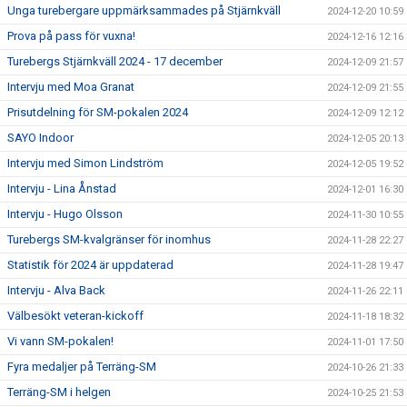
Unga turebergare uppmärksammades på Stjärnkväll
2024-12-20 10:59
Prova på pass för vuxna!
2024-12-16 12:16
Turebergs Stjärnkväll 2024 - 17 december
2024-12-09 21:57
Intervju med Moa Granat
2024-12-09 21:55
Prisutdelning för SM-pokalen 2024
2024-12-09 12:12
SAYO Indoor
2024-12-05 20:13
Intervju med Simon Lindström
2024-12-05 19:52
Intervju - Lina Ånstad
2024-12-01 16:30
Intervju - Hugo Olsson
2024-11-30 10:55
Turebergs SM-kvalgränser för inomhus
2024-11-28 22:27
Statistik för 2024 är uppdaterad
2024-11-28 19:47
Intervju - Alva Back
2024-11-26 22:11
Välbesökt veteran-kickoff
2024-11-18 18:32
Vi vann SM-pokalen!
2024-11-01 17:50
Fyra medaljer på Terräng-SM
2024-10-26 21:33
Terräng-SM i helgen
2024-10-25 21:53