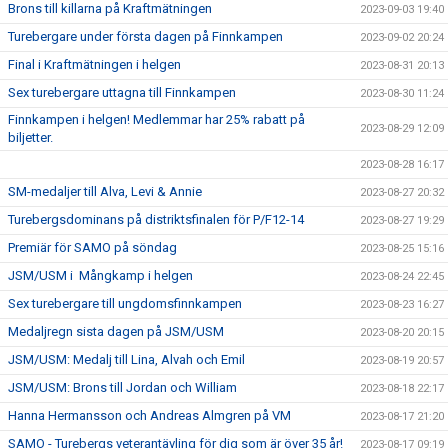
Brons till killarna på Kraftmätningen
2023-09-03 19:40
Turebergare under första dagen på Finnkampen
2023-09-02 20:24
Final i Kraftmätningen i helgen
2023-08-31 20:13
Sex turebergare uttagna till Finnkampen
2023-08-30 11:24
Finnkampen i helgen! Medlemmar har 25% rabatt på
2023-08-29 12:09
biljetter.
2023-08-28 16:17
SM-medaljer till Alva, Levi & Annie
2023-08-27 20:32
Turebergsdominans på distriktsfinalen för P/F12-14
2023-08-27 19:29
Premiär för SAMO på söndag
2023-08-25 15:16
JSM/USM i Mångkamp i helgen
2023-08-24 22:45
Sex turebergare till ungdomsfinnkampen
2023-08-23 16:27
Medaljregn sista dagen på JSM/USM
2023-08-20 20:15
JSM/USM: Medalj till Lina, Alvah och Emil
2023-08-19 20:57
JSM/USM: Brons till Jordan och William
2023-08-18 22:17
Hanna Hermansson och Andreas Almgren på VM
2023-08-17 21:20
SAMO - Turebergs veterantävling för dig som är över 35 år!
2023-08-17 09:19