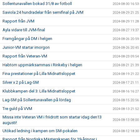
Sollentunavallen bokad 31/8 av fotboll
2024-08-30 16:53
Saviola 24 hundradelar från semifinal på JVM
2024-08-29 21:25
Rapport från JVM
2024-08-29 11:28
Ayla vidare till JVM-final
2024-08-27 19:37
Framgångar på DM i helgen
2024-08-26 20:59
Junior-VM startar imorgon
2024-08-26 20:45
Rapport från Veteran-VM
2024-08-23 09:54
Habtom uppmärksammas i Rinkeby i helgen
2024-08-21 21:39
Fina prestationer på Lilla Midnattsloppet
2024-08-19 21:22
Silver x 2 på Lag-SM
2024-08-17 21:11
Klubbkampen del 3: Lilla Midnattsloppet
2024-08-16 16:27
Lag-SM på Sollentunavallen på lördag
2024-08-15 20:56
Tre guld på VVM
2024-08-13 21:52
Missa inte Veteran VM i friidrott som startar idag den13
2024-08-13 08:00
augusti!
Utökad ledning i kampen om SM-pokalen
2024-08-12 18:30
Rapport från Nordiska Mästerskapen för 19-åringar i