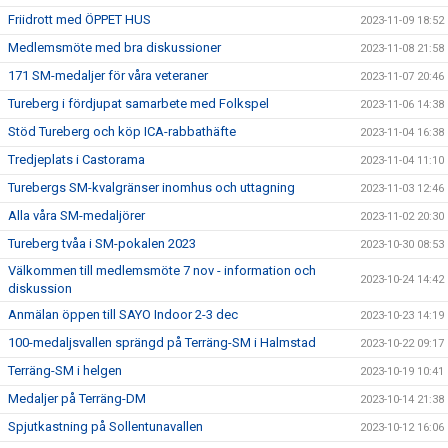
Friidrott med ÖPPET HUS
2023-11-09 18:52
Medlemsmöte med bra diskussioner
2023-11-08 21:58
171 SM-medaljer för våra veteraner
2023-11-07 20:46
Tureberg i fördjupat samarbete med Folkspel
2023-11-06 14:38
Stöd Tureberg och köp ICA-rabbathäfte
2023-11-04 16:38
Tredjeplats i Castorama
2023-11-04 11:10
Turebergs SM-kvalgränser inomhus och uttagning
2023-11-03 12:46
Alla våra SM-medaljörer
2023-11-02 20:30
Tureberg tvåa i SM-pokalen 2023
2023-10-30 08:53
Välkommen till medlemsmöte 7 nov - information och
2023-10-24 14:42
diskussion
Anmälan öppen till SAYO Indoor 2-3 dec
2023-10-23 14:19
100-medaljsvallen sprängd på Terräng-SM i Halmstad
2023-10-22 09:17
Terräng-SM i helgen
2023-10-19 10:41
Medaljer på Terräng-DM
2023-10-14 21:38
Spjutkastning på Sollentunavallen
2023-10-12 16:06