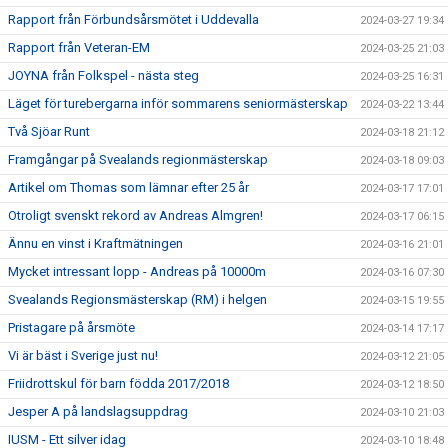
Rapport från Förbundsårsmötet i Uddevalla
2024-03-27 19:34
Rapport från Veteran-EM
2024-03-25 21:03
JOYNA från Folkspel - nästa steg
2024-03-25 16:31
Läget för turebergarna inför sommarens seniormästerskap
2024-03-22 13:44
Två Sjöar Runt
2024-03-18 21:12
Framgångar på Svealands regionmästerskap
2024-03-18 09:03
Artikel om Thomas som lämnar efter 25 år
2024-03-17 17:01
Otroligt svenskt rekord av Andreas Almgren!
2024-03-17 06:15
Ännu en vinst i Kraftmätningen
2024-03-16 21:01
Mycket intressant lopp - Andreas på 10000m
2024-03-16 07:30
Svealands Regionsmästerskap (RM) i helgen
2024-03-15 19:55
Pristagare på årsmöte
2024-03-14 17:17
Vi är bäst i Sverige just nu!
2024-03-12 21:05
Friidrottskul för barn födda 2017/2018
2024-03-12 18:50
Jesper A på landslagsuppdrag
2024-03-10 21:03
IUSM - Ett silver idag
2024-03-10 18:48