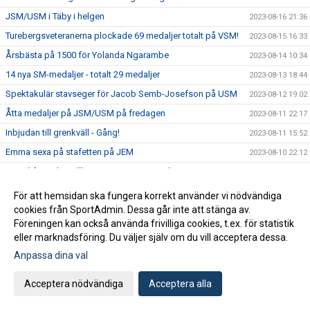
JSM/USM i Täby i helgen
2023-08-16 21:36
Turebergsveteranerna plockade 69 medaljer totalt på VSM!
2023-08-15 16:33
Årsbästa på 1500 för Yolanda Ngarambe
2023-08-14 10:34
14 nya SM-medaljer - totalt 29 medaljer
2023-08-13 18:44
Spektakulär stavseger för Jacob Semb-Josefson på USM
2023-08-12 19:02
Åtta medaljer på JSM/USM på fredagen
2023-08-11 22:17
Inbjudan till grenkväll - Gång!
2023-08-11 15:52
Emma sexa på stafetten på JEM
2023-08-10 22:12
Succé för Ayla Hallberg Hossain i Jerusalem
2023-08-10 09:11
JSM/USM i Helsingborg i helgen
2023-08-09 14:49
För att hemsidan ska fungera korrekt använder vi nödvändiga
cookies från SportAdmin. Dessa går inte att stänga av.
U20-EM: Ayla Hallberg Hossain till längdfinal
2023-08-09 09:46
Föreningen kan också använda frivilliga cookies, t.ex. för statistik
U20-EM med tre turebergare
2023-08-06 23:03
eller marknadsföring. Du väljer själv om du vill acceptera dessa.
VSM i helgen
2023-08-03 22:32
Anpassa dina val
Nu kör vi igen den populära prova på dagen för vuxna!
2023-08-03 11:34
Acceptera nödvändiga
Acceptera alla
Massor av bilder från SM
2023-07-31 16:02
Hanna Hermansson SM-drottning i Söderhamn
2023-07-30 21:40