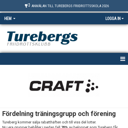
ANMÄLAN TILL TUREBERGS FRIIDROTTSSKOLA 2026
HEM
LOGGA IN
START
NYHETER
OM OSS
BOKNINGSSIDAN
Fördelning träningsgrupp och förening
MEDLEM
Tureberg kommer sälja rabatthäften och till viss del lotter.
Ni i era grupper behåller i nedan fall
70%
av beloppet som Tureberg får.