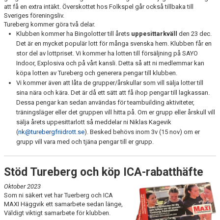
att få en extra intäkt. Överskottet hos Folkspel går också tillbaka till
Sveriges föreningsliv.
Tureberg kommer göra två delar.
Klubben kommer ha Bingolotter till årets
uppesittarkväll
den 23 dec.
Det är en mycket populär lott för många svenska hem. Klubben får en
stor del av lottpriset. Vi kommer ha lotten till försäljning på SAYO
Indoor, Explosiva och på vårt kansli. Detta så att ni medlemmar kan
köpa lotten av Tureberg och generera pengar till klubben.
Vi kommer även att låta de grupper/årskullar som vill sälja lotter till
sina nära och kära. Det är då ett sätt att få ihop pengar till lagkassan.
Dessa pengar kan sedan användas för teambuilding aktiviteter,
träningsläger eller det gruppen vill hitta på. Om er grupp eller årskull vill
sälja årets uppesittarlott så meddelar ni Niklas Kagevik
(
nk@turebergfriidrott.se
). Besked behövs inom 3v (15 nov) om er
grupp vill vara med och tjäna pengar till er grupp.
Stöd Tureberg och köp ICA-rabatthäfte
Oktober 2023
Som ni säkert vet har Tuerberg och ICA
MAXI Häggvik ett samarbete sedan länge,
Väldigt viktigt samarbete för klubben.