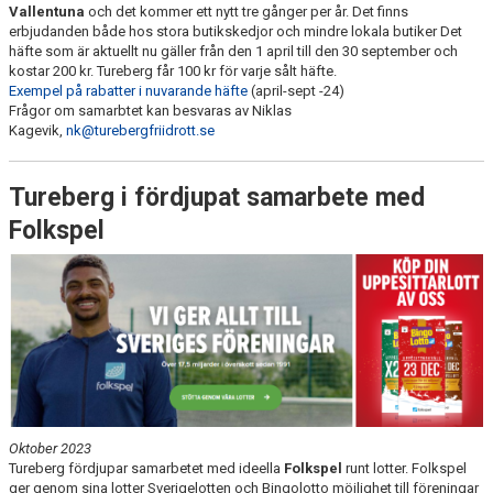
Vallentuna
och det kommer ett nytt tre gånger per år. Det finns
erbjudanden både hos stora butikskedjor och mindre lokala butiker Det
häfte som är aktuellt nu gäller från den 1 april till den 30 september och
kostar 200 kr. Tureberg får 100 kr för varje sålt häfte.
Exempel på rabatter i nuvarande häfte
(april-sept -24)
Frågor om samarbtet kan besvaras av Niklas
Kagevik,
nk@turebergfriidrott.se
Tureberg i fördjupat samarbete med
Folkspel
Oktober 2023
Tureberg fördjupar samarbetet med ideella
Folkspel
runt lotter. Folkspel
ger genom sina lotter Sverigelotten och Bingolotto möjlighet till föreningar