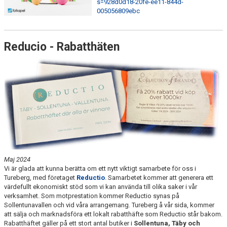
s=928d0d18-20fe-ee11-844d-
005056809ebc
STATISTIK & RESULTAT
Reducio - Rabatthäten
FUNKTIONÄR
TÄVLINGAR
KONTAKT
UTBILDNING
KALENDER
Maj 2024
Vi är glada att kunna berätta om ett nytt viktigt samarbete för oss i
Tureberg, med företaget
Reductio
. Samarbetet kommer att generera ett
värdefullt ekonomiskt stöd som vi kan använda till olika saker i vår
verksamhet. Som motprestation kommer Reductio synas på
Sollentunavallen och vid våra arrangemang. Tureberg å vår sida, kommer
att sälja och marknadsföra ett lokalt rabatthäfte som Reductio står bakom.
Rabatthäftet gäller på ett stort antal butiker i
Sollentuna, Täby och