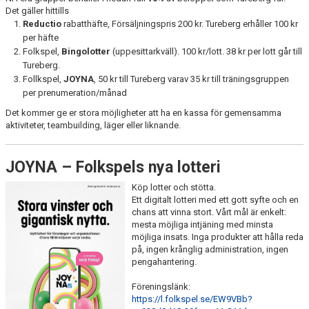
Det gäller hittills
MEDLEMSINFO
Reductio
rabatthäfte, Försäljningspris 200 kr. Tureberg erhåller 100 kr
per häfte
AVGIFTER
Folkspel,
Bingolotter
(uppesittarkväll). 100 kr/
lott
. 38 kr per
lott
går till
Tureberg.
TUREBERGSKLÄDER
Follkspel,
JOYNA
, 50 kr till Tureberg varav 35 kr till träningsgruppen
per prenumeration/månad
VÄRDEGRUND
Det kommer ge er stora möjligheter att ha en kassa för gemensamma
aktiviteter, teambuilding, läger eller liknande.
DOKUMENT
NÄR DU TÄVLAR
JOYNA – Folkspels nya lotteri
Köp lotter och stötta.
NÄR DU TRÄNAR
Ett digitalt lotteri med ett gott syfte och en
chans att vinna stort. Vårt mål är enkelt:
MENTAL TRÄNING
mesta möjliga intjäning med minsta
möjliga insats. Inga produkter att hålla reda
SKADOR OCH REHAB
på, ingen krånglig administration, ingen
pengahantering.
LOTTERI OCH FÖRSÄLJNING
Föreningslänk:
https://l.folkspel.se/EW9VBb?
ARRANGEMANG