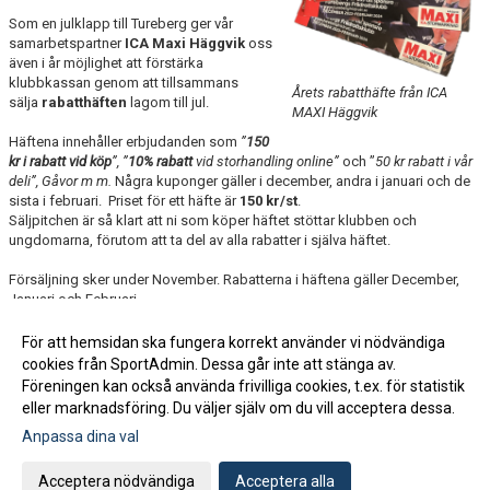
Som en julklapp till
Tureberg
ger vår
samarbetspartner
ICA Maxi Häggvik
oss
även i år möjlighet att förstärka
klubbkassan genom att tillsammans
Årets rabatthäfte från ICA
sälja
rabatthäften
lagom till jul.
MAXI Häggvik
Häftena innehåller erbjudanden som
”
150
kr i rabatt vid köp
”, ”
10% rabatt
vid storhandling online”
och ”
50 kr rabatt i vår
deli”, Gåvor m m.
Några kuponger gäller i december, andra i januari och de
sista i februari. Priset för ett häfte är
150 kr/st
.
Säljpitchen är så klart att ni som köper häftet stöttar klubben och
ungdomarna, förutom att ta del av alla rabatter i själva häftet.
Försäljning sker under November. Rabatterna i häftena gäller December,
Januari och Februari.
Hittar er närmste aktiv som ni kan köpa av. Eller kom förbi på kansliet och
köp ett häfte där.
För att hemsidan ska fungera korrekt använder vi nödvändiga
Tack för er stöd
cookies från SportAdmin. Dessa går inte att stänga av.
Föreningen kan också använda frivilliga cookies, t.ex. för statistik
eller marknadsföring. Du väljer själv om du vill acceptera dessa.
Anpassa dina val
Cookie-inställningar
Gå till Webbversion
Acceptera nödvändiga
Acceptera alla