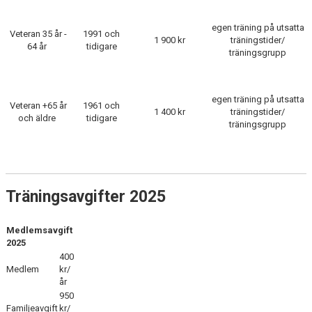
egen träning på utsatta
STATISTIK & RESULTAT
Veteran 35 år -
1991 och
1 900 kr
träningstider/
64 år
tidigare
träningsgrupp
FUNKTIONÄR
TÄVLINGAR
egen träning på utsatta
Veteran +65 år
1961 och
1 400 kr
träningstider/
och äldre
tidigare
KONTAKT
träningsgrupp
UTBILDNING
KALENDER
Träningsavgifter 2025
Medlemsavgift
2025
400
Medlem
kr/
år
950
Familjeavgift
kr/