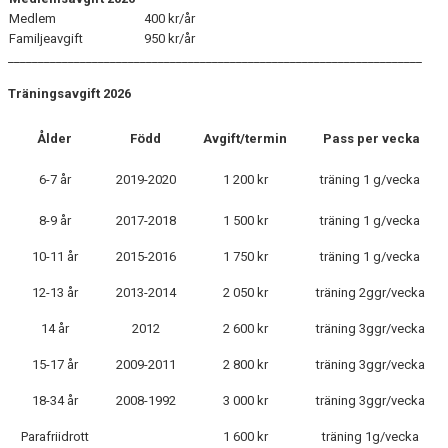
MEDLEMSINFO
Medlem
400 kr/år
Familjeavgift
950 kr/år
_____________________________________________________________________
AVGIFTER
Träningsavgift 2026
TUREBERGSKLÄDER
Ålder
Född
Avgift/termin
Pass per vecka
VÄRDEGRUND
6-7 år
2019-2020
1 200 kr
träning 1 g/vecka
DOKUMENT
8-9 år
2017-2018
1 500 kr
träning 1 g/vecka
NÄR DU TÄVLAR
10-11 år
2015-2016
1 750 kr
träning 1 g/vecka
NÄR DU TRÄNAR
12-13 år
2013-2014
2 050 kr
träning 2ggr/vecka
MENTAL TRÄNING
14 år
2012
2 600 kr
träning 3ggr/vecka
SKADOR OCH REHAB
15-17 år
2009-2011
2 800 kr
träning 3ggr/vecka
18-34 år
2008-1992
3 000 kr
träning 3ggr/vecka
LOTTERI OCH FÖRSÄLJNING
Parafriidrott
1 600 kr
träning 1g/vecka
ARRANGEMANG