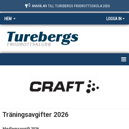
ANMÄLAN TILL TUREBERGS FRIIDROTTSSKOLA 2026
HEM
LOGGA IN
START
NYHETER
OM OSS
BOKNINGSSIDAN
Träningsavgifter 2026
MEDLEM
Medlemsavgift 2026