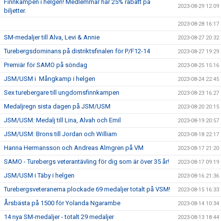
Finnkampen i helgen! Medlemmar har 25% rabatt på
2023-08-29 12:09
biljetter.
2023-08-28 16:17
SM-medaljer till Alva, Levi & Annie
2023-08-27 20:32
Turebergsdominans på distriktsfinalen för P/F12-14
2023-08-27 19:29
Premiär för SAMO på söndag
2023-08-25 15:16
JSM/USM i Mångkamp i helgen
2023-08-24 22:45
Sex turebergare till ungdomsfinnkampen
2023-08-23 16:27
Medaljregn sista dagen på JSM/USM
2023-08-20 20:15
JSM/USM: Medalj till Lina, Alvah och Emil
2023-08-19 20:57
JSM/USM: Brons till Jordan och William
2023-08-18 22:17
Hanna Hermansson och Andreas Almgren på VM
2023-08-17 21:20
SAMO - Turebergs veterantävling för dig som är över 35 år!
2023-08-17 09:19
JSM/USM i Täby i helgen
2023-08-16 21:36
Turebergsveteranerna plockade 69 medaljer totalt på VSM!
2023-08-15 16:33
Årsbästa på 1500 för Yolanda Ngarambe
2023-08-14 10:34
14 nya SM-medaljer - totalt 29 medaljer
2023-08-13 18:44