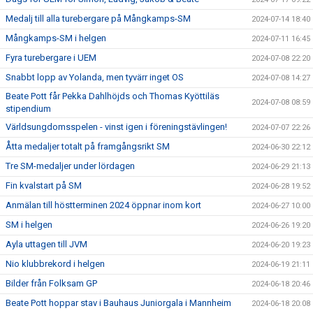
Medalj till alla turebergare på Mångkamps-SM
2024-07-14 18:40
Mångkamps-SM i helgen
2024-07-11 16:45
Fyra turebergare i UEM
2024-07-08 22:20
Snabbt lopp av Yolanda, men tyvärr inget OS
2024-07-08 14:27
Beate Pott får Pekka Dahlhöjds och Thomas Kyöttiläs
2024-07-08 08:59
stipendium
Världsungdomsspelen - vinst igen i föreningstävlingen!
2024-07-07 22:26
Åtta medaljer totalt på framgångsrikt SM
2024-06-30 22:12
Tre SM-medaljer under lördagen
2024-06-29 21:13
Fin kvalstart på SM
2024-06-28 19:52
Anmälan till höstterminen 2024 öppnar inom kort
2024-06-27 10:00
SM i helgen
2024-06-26 19:20
Ayla uttagen till JVM
2024-06-20 19:23
Nio klubbrekord i helgen
2024-06-19 21:11
Bilder från Folksam GP
2024-06-18 20:46
Beate Pott hoppar stav i Bauhaus Juniorgala i Mannheim
2024-06-18 20:08