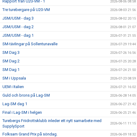
Rapport från U20-VM - 1
2026-08-06 08:58
Tre turebergare på U20-VM
2026-08-03 21:56
JSM/USM - dag 3
2026-08-02 20:15
JSM/USM - dag 2
2026-08-01 21:07
JSM/USM - dag 1
2026-07-31 21:55
SM-tävlingar på Sollentunavalle
2026-07-29 19:44
SM Dag 3
2026-07-26 16:56
SM Dag 2
2026-07-25 20:28
SM Dag 1
2026-07-24 21:50
SM i Uppsala
2026-07-23 08:59
UEM i Italien
2026-07-21 16:02
Guld och brons på Lag-SM
2026-06-28 14:05
Lag-SM dag 1
2026-06-27 21:42
Final i Lag-SM i helgen
2026-06-25 21:46
Turebergs Friidrottsklubb inleder ett nytt samarbete med
2026-06-11 11:15
SupplySport
Folksam Grand Prix på söndag.
2026-06-09 18:32