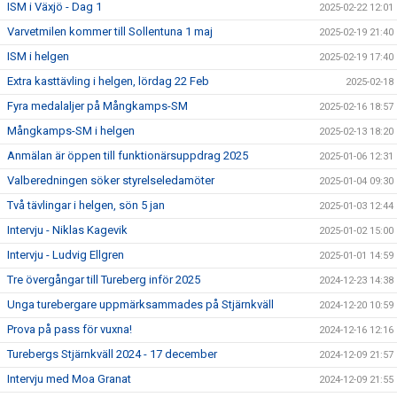
ISM i Växjö - Dag 1
2025-02-22 12:01
Varvetmilen kommer till Sollentuna 1 maj
2025-02-19 21:40
ISM i helgen
2025-02-19 17:40
Extra kasttävling i helgen, lördag 22 Feb
2025-02-18
Fyra medalaljer på Mångkamps-SM
2025-02-16 18:57
Mångkamps-SM i helgen
2025-02-13 18:20
Anmälan är öppen till funktionärsuppdrag 2025
2025-01-06 12:31
Valberedningen söker styrelseledamöter
2025-01-04 09:30
Två tävlingar i helgen, sön 5 jan
2025-01-03 12:44
Intervju - Niklas Kagevik
2025-01-02 15:00
Intervju - Ludvig Ellgren
2025-01-01 14:59
Tre övergångar till Tureberg inför 2025
2024-12-23 14:38
Unga turebergare uppmärksammades på Stjärnkväll
2024-12-20 10:59
Prova på pass för vuxna!
2024-12-16 12:16
Turebergs Stjärnkväll 2024 - 17 december
2024-12-09 21:57
Intervju med Moa Granat
2024-12-09 21:55