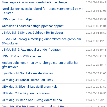
Turebergare i två internationella tävlingar i helgen
2024-08-08 19:47
Nordiska och svenskt rekord för Turans veteraner på VSM i
2024-08-08 17:06
Karlstad
USM i Ljungby i helgen
2024-08-08 15:39
Anmälan till höstens barngrupper har öppnat
2024-08-05 11:34
JSM/USM15 Söndag: Guldregn för Tureberg
2024-08-04 18:59
JSM/USM Lördag: 6 medaljer, klubbrekord och grepp om
2024-08-03 19:18
SM-pokalen
JSM/USM15: Åtta medaljer under fredagen
2024-08-02 19:43
USM, JSM och VSM i helgen
2024-07-31 11:29
Anders Johansson - en av Turebergs största profiler har
2024-07-29 10:17
gått ur tiden
Fyra 06:or till Nordiska mästerskapen
2024-07-27 11:06
UEM dag 4: Brons till Beate Pott i stav
2024-07-21 21:43
UEM dag 3: Silver till Ludvig Ellgren i kula
2024-07-20 17:50
UEM dag 2: Ludvig femma i diskus
2024-07-19 18:50
UEM dag 1: Simon och Ludvig vidare till final
2024-07-18 23:15
Dags för UEM för Simon, Ludvig, Jakob & Beate
2024-07-17 09:22