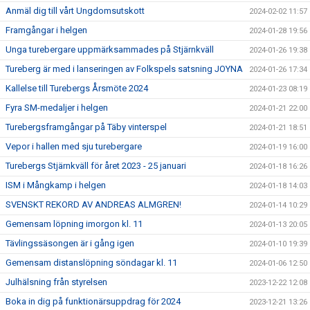
Anmäl dig till vårt Ungdomsutskott
2024-02-02 11:57
Framgångar i helgen
2024-01-28 19:56
Unga turebergare uppmärksammades på Stjärnkväll
2024-01-26 19:38
Tureberg är med i lanseringen av Folkspels satsning JOYNA
2024-01-26 17:34
Kallelse till Turebergs Årsmöte 2024
2024-01-23 08:19
Fyra SM-medaljer i helgen
2024-01-21 22:00
Turebergsframgångar på Täby vinterspel
2024-01-21 18:51
Vepor i hallen med sju turebergare
2024-01-19 16:00
Turebergs Stjärnkväll för året 2023 - 25 januari
2024-01-18 16:26
ISM i Mångkamp i helgen
2024-01-18 14:03
SVENSKT REKORD AV ANDREAS ALMGREN!
2024-01-14 10:29
Gemensam löpning imorgon kl. 11
2024-01-13 20:05
Tävlingssäsongen är i gång igen
2024-01-10 19:39
Gemensam distanslöpning söndagar kl. 11
2024-01-06 12:50
Julhälsning från styrelsen
2023-12-22 12:08
Boka in dig på funktionärsuppdrag för 2024
2023-12-21 13:26