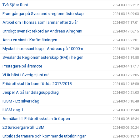
Två Sjöar Runt
2024-03-18 21:12
Framgångar på Svealands regionmästerskap
2024-03-18 09:03
Artikel om Thomas som lämnar efter 25 år
2024-03-17 17:01
Otroligt svenskt rekord av Andreas Almgren!
2024-03-17 06:15
Ännu en vinst i Kraftmätningen
2024-03-16 21:01
Mycket intressant lopp - Andreas på 10000m
2024-03-16 07:30
Svealands Regionsmästerskap (RM) i helgen
2024-03-15 19:55
Pristagare på årsmöte
2024-03-14 17:17
Vi är bäst i Sverige just nu!
2024-03-12 21:05
Friidrottskul för barn födda 2017/2018
2024-03-12 18:50
Jesper A på landslagsuppdrag
2024-03-10 21:03
IUSM - Ett silver idag
2024-03-10 18:48
IUSM dag 1
2024-03-09 19:40
Anmälan till Friidrottsskolan är öppen
2024-03-08 15:34
20 turebergare till IUSM
2024-03-06 20:24
Utbildade tränare och kommande utbildningar
2024-03-05 19:13