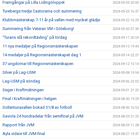
Framgångar på Lilla Lidingöloppet
2024-09-29 20:00
Turebergs tredje Castorama och summering
2024-09-23 16:37
Klubbmästerskap 7-11 år på vallen med mycket glädje
2024-09-22 16:29
Summering från Veteran VM i Göteborg!
2024-09-20 07:30
"Turans slå rekordtävling" på lördag
2024-09-17 20:59
11 nya medaljer på Regionsmästerskapen
2024-09-15 19:49
14 medaljer på Regionsmästerskapet dag 1
2024-09-14 22:27
37 ungdomar till Regionsmästerskapen
2024-09-12 15:14
Silver på Lag-USM
2024-09-08 19:54
Lag-USM på söndag
2024-09-06 22:02
Seger i Kraftmätningen
2024-09-01 21:25
Final i Kraftmätningen i helgen
2024-08-30 19:29
Sollentunavallen bokad 31/8 av fotboll
2024-08-30 16:53
Saviola 24 hundradelar från semifinal på JVM
2024-08-29 21:25
Rapport från JVM
2024-08-29 11:28
Ayla vidare till JVM-final
2024-08-27 19:37