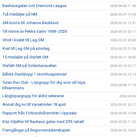
Bauhausgalan och Diamond League
2026-06-06 11:36
Två medaljer på NM
2026-05-31 19:50
SM-brons till Johanna Bäcklund
2026-05-31 13:31
Till minne av Pekka Salmi 1938–2026
2026-05-25 20:17
Vinst i kvalet till Lag-SM
2026-05-24 20:40
Kval till Lag-SM på söndag
2026-05-23 21:59
15 medaljer på Stafett-SM
2026-05-17 18:05
Stafett-SM på Sollentunavallen
2026-05-14 16:17
Bålsta Stadslopp = utomhuspremiär!
2026-04-26 19:14
Turan Run Club - Löpgrupp för dig som vill löpa
2026-04-08 17:10
tillsammans
Långlöpargrupp för äldre veteraner
2026-04-06
Anmäl dig nu till Varvetmilen 18 april
2026-03-31 20:17
Rapport från Förbundsårsmötet i Uppsala
2026-03-30 13:28
Köp biljetter till Bauhaus galan med 20% rabatt
2026-03-26 11:25
Framgångar på Regionsmästerskapen
2026-03-22 19:07