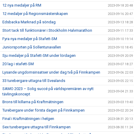
12 nya medaljer på RM
2023-09-18 20:48
12 medaljer på Regionsmästerskapen
2023-09-16 20:47
Edsbacka Marknad på söndag
2023-09-13 18:28
Stort tack till funktionärer i Stockholm Halvmarathon
2023-09-11 17:33
Fyra nya medaljer på Stafett-SM
2023-09-10 19:14
Juniorsporten på Sollentunavallen
2023-09-10 18:45
Sju medaljer på Stafett-SM under lördagen
2023-09-09 20:09
20 lag i stafett-SM
2023-09-07 18:27
Lysande ungdomsinsatser under dag två på Finnkampen
2023-09-06 22:03
33 turebergare uttagna till Svealands
2023-09-05 22:15
SAMO 2023 – Solig succé på världspremiären av nytt
2023-09-04 21:33
tävlingskoncept
Brons till killarna på Kraftmätningen
2023-09-03 19:40
Turebergare under första dagen på Finnkampen
2023-09-02 20:24
Final i Kraftmätningen i helgen
2023-08-31 20:13
Sex turebergare uttagna till Finnkampen
2023-08-30 11:24