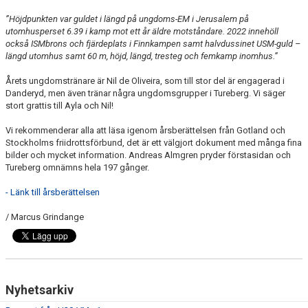
”Höjdpunkten var guldet i längd på ungdoms-EM i Jerusalem på
utomhusperset 6.39 i kamp mot ett år äldre motståndare. 2022 innehöll
också ISMbrons och fjärdeplats i Finnkampen samt halvdussinet USM-guld –
längd utomhus samt 60 m, höjd, längd, tresteg och femkamp inomhus.”
Årets ungdomstränare är Nil de Oliveira, som till stor del är engagerad i
Danderyd, men även tränar några ungdomsgrupper i Tureberg. Vi säger
stort grattis till Ayla och Nil!
Vi rekommenderar alla att läsa igenom årsberättelsen från Gotland och
Stockholms friidrottsförbund, det är ett välgjort dokument med många fina
bilder och mycket information. Andreas Almgren pryder förstasidan och
Tureberg omnämns hela 197 gånger.
- Länk till årsberättelsen
/ Marcus Grindange
Nyhetsarkiv