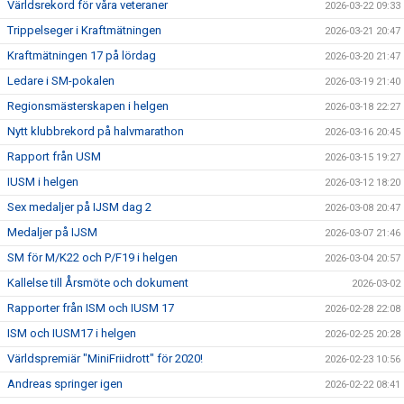
Världsrekord för våra veteraner
2026-03-22 09:33
Trippelseger i Kraftmätningen
2026-03-21 20:47
Kraftmätningen 17 på lördag
2026-03-20 21:47
Ledare i SM-pokalen
2026-03-19 21:40
Regionsmästerskapen i helgen
2026-03-18 22:27
Nytt klubbrekord på halvmarathon
2026-03-16 20:45
Rapport från USM
2026-03-15 19:27
IUSM i helgen
2026-03-12 18:20
Sex medaljer på IJSM dag 2
2026-03-08 20:47
Medaljer på IJSM
2026-03-07 21:46
SM för M/K22 och P/F19 i helgen
2026-03-04 20:57
Kallelse till Årsmöte och dokument
2026-03-02
Rapporter från ISM och IUSM 17
2026-02-28 22:08
ISM och IUSM17 i helgen
2026-02-25 20:28
Världspremiär "MiniFriidrott" för 2020!
2026-02-23 10:56
Andreas springer igen
2026-02-22 08:41