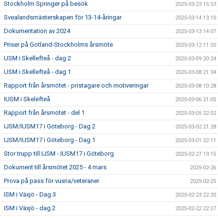
Stockholm Springer på besök
2025-03-23 15:53
Svealandsmästerskapen för 13-14-åringar
2025-03-14 13:10
Dokumentation av 2024
2025-03-13 14:07
Priser på Gotland-Stockholms årsmöte
2025-03-12 11:50
USM i Skellefteå - dag 2
2025-03-09 20:24
USM i Skellefteå - dag 1
2025-03-08 21:34
Rapport från årsmötet - pristagare och motiveringar
2025-03-08 10:28
IUSM i Skelefteå
2025-03-06 21:05
Rapport från årsmötet - del 1
2025-03-05 22:02
IJSM/IUSM17 i Göteborg - Dag 2
2025-03-02 21:28
IJSM/IUSM17 i Göteborg - Dag 1
2025-03-01 22:11
Stor trupp till IJSM - IUSM17 i Göteborg
2025-02-27 19:15
Dokument till årsmötet 2025 - 4 mars
2025-02-26
Prova på pass för vuxna/veteraner
2025-02-25
ISM i Växjö - Dag 3
2025-02-23 22:20
ISM i Växjö - dag 2
2025-02-22 22:27