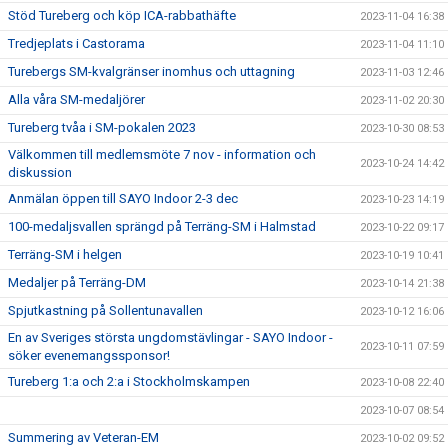
Stöd Tureberg och köp ICA-rabbathäfte
2023-11-04 16:38
Tredjeplats i Castorama
2023-11-04 11:10
Turebergs SM-kvalgränser inomhus och uttagning
2023-11-03 12:46
Alla våra SM-medaljörer
2023-11-02 20:30
Tureberg tvåa i SM-pokalen 2023
2023-10-30 08:53
Välkommen till medlemsmöte 7 nov - information och
2023-10-24 14:42
diskussion
Anmälan öppen till SAYO Indoor 2-3 dec
2023-10-23 14:19
100-medaljsvallen sprängd på Terräng-SM i Halmstad
2023-10-22 09:17
Terräng-SM i helgen
2023-10-19 10:41
Medaljer på Terräng-DM
2023-10-14 21:38
Spjutkastning på Sollentunavallen
2023-10-12 16:06
En av Sveriges största ungdomstävlingar - SAYO Indoor -
2023-10-11 07:59
söker evenemangssponsor!
Tureberg 1:a och 2:a i Stockholmskampen
2023-10-08 22:40
2023-10-07 08:54
Summering av Veteran-EM
2023-10-02 09:52