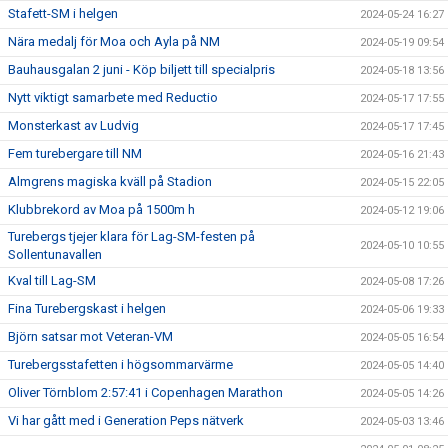
Stafett-SM i helgen
2024-05-24 16:27
Nära medalj för Moa och Ayla på NM
2024-05-19 09:54
Bauhausgalan 2 juni - Köp biljett till specialpris
2024-05-18 13:56
Nytt viktigt samarbete med Reductio
2024-05-17 17:55
Monsterkast av Ludvig
2024-05-17 17:45
Fem turebergare till NM
2024-05-16 21:43
Almgrens magiska kväll på Stadion
2024-05-15 22:05
Klubbrekord av Moa på 1500m h
2024-05-12 19:06
Turebergs tjejer klara för Lag-SM-festen på
2024-05-10 10:55
Sollentunavallen
Kval till Lag-SM
2024-05-08 17:26
Fina Turebergskast i helgen
2024-05-06 19:33
Björn satsar mot Veteran-VM
2024-05-05 16:54
Turebergsstafetten i högsommarvärme
2024-05-05 14:40
Oliver Törnblom 2:57:41 i Copenhagen Marathon
2024-05-05 14:26
Vi har gått med i Generation Peps nätverk
2024-05-03 13:46