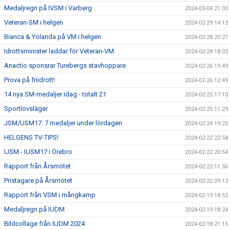
Medaljregn på IVSM i Varberg
2024-03-04 21:33
Veteran-SM i helgen
2024-02-29 14:13
Bianca & Yolanda på VM i helgen
2024-02-28 20:27
Idrottsminister laddar för Veteran-VM
2024-02-28 18:03
Anactio sponsrar Turebergs stavhoppare
2024-02-26 19:49
Prova på friidrott!
2024-02-26 12:49
14 nya SM-medaljer idag - totalt 21
2024-02-25 17:10
Sportlovsläger
2024-02-25 11:29
JSM/USM17: 7 medaljer under lördagen
2024-02-24 19:25
HELGENS TV-TIPS!
2024-02-22 22:58
IJSM - IUSM17 i Örebro
2024-02-22 20:54
Rapport från Årsmötet
2024-02-22 11:56
Pristagare på Årsmötet
2024-02-22 09:13
Rapport från VSM i mångkamp
2024-02-19 18:52
Medaljregn på IUDM
2024-02-19 18:24
Bildcollage från IUDM 2024
2024-02-18 21:15