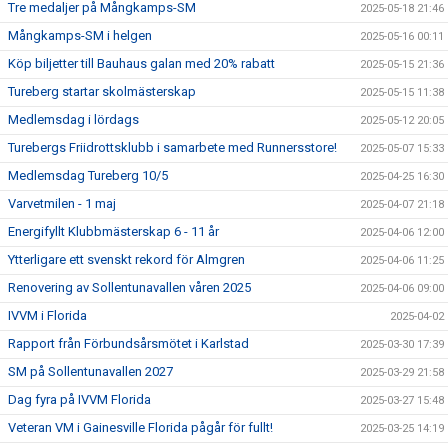
Tre medaljer på Mångkamps-SM
2025-05-18 21:46
Mångkamps-SM i helgen
2025-05-16 00:11
Köp biljetter till Bauhaus galan med 20% rabatt
2025-05-15 21:36
Tureberg startar skolmästerskap
2025-05-15 11:38
Medlemsdag i lördags
2025-05-12 20:05
Turebergs Friidrottsklubb i samarbete med Runnersstore!
2025-05-07 15:33
Medlemsdag Tureberg 10/5
2025-04-25 16:30
Varvetmilen - 1 maj
2025-04-07 21:18
Energifyllt Klubbmästerskap 6 - 11 år
2025-04-06 12:00
Ytterligare ett svenskt rekord för Almgren
2025-04-06 11:25
Renovering av Sollentunavallen våren 2025
2025-04-06 09:00
IVVM i Florida
2025-04-02
Rapport från Förbundsårsmötet i Karlstad
2025-03-30 17:39
SM på Sollentunavallen 2027
2025-03-29 21:58
Dag fyra på IVVM Florida
2025-03-27 15:48
Veteran VM i Gainesville Florida pågår för fullt!
2025-03-25 14:19