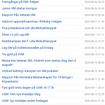
Framgångar på DM i helgen
2024-08-26 20:59
Junior-VM startar imorgon
2024-08-26 20:45
Rapport från Veteran-VM
2024-08-23 09:54
Habtom uppmärksammas i Rinkeby i helgen
2024-08-21 21:39
Fina prestationer på Lilla Midnattsloppet
2024-08-19 21:22
Silver x 2 på Lag-SM
2024-08-17 21:11
Klubbkampen del 3: Lilla Midnattsloppet
2024-08-16 16:27
Lag-SM på Sollentunavallen på lördag
2024-08-15 20:56
Tre guld på VVM
2024-08-13 21:52
Missa inte Veteran VM i friidrott som startar idag den13
2024-08-13 08:00
augusti!
Utökad ledning i kampen om SM-pokalen
2024-08-12 18:30
Rapport från Nordiska Mästerskapen för 19-åringar i
2024-08-11 21:49
Köpenhamn
Fyra guld sista dagen på USM 16-17 år
2024-08-11 20:57
USM: Fem nya medaljer idag
2024-08-10 22:29
USM: Sju medaljer under fredagen
2024-08-09 21:44