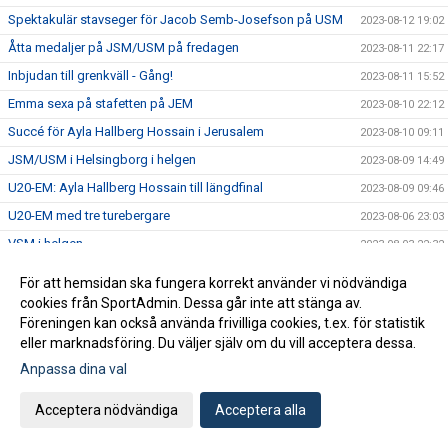
Spektakulär stavseger för Jacob Semb-Josefson på USM
2023-08-12 19:02
Åtta medaljer på JSM/USM på fredagen
2023-08-11 22:17
Inbjudan till grenkväll - Gång!
2023-08-11 15:52
Emma sexa på stafetten på JEM
2023-08-10 22:12
Succé för Ayla Hallberg Hossain i Jerusalem
2023-08-10 09:11
JSM/USM i Helsingborg i helgen
2023-08-09 14:49
U20-EM: Ayla Hallberg Hossain till längdfinal
2023-08-09 09:46
U20-EM med tre turebergare
2023-08-06 23:03
VSM i helgen
2023-08-03 22:32
Nu kör vi igen den populära prova på dagen för vuxna!
2023-08-03 11:34
För att hemsidan ska fungera korrekt använder vi nödvändiga
Massor av bilder från SM
2023-07-31 16:02
cookies från SportAdmin. Dessa går inte att stänga av.
Föreningen kan också använda frivilliga cookies, t.ex. för statistik
Hanna Hermansson SM-drottning i Söderhamn
2023-07-30 21:40
eller marknadsföring. Du väljer själv om du vill acceptera dessa.
SM-program för söndag
2023-07-30 10:02
Anpassa dina val
Fem medaljer på den andra SM-dagen
2023-07-29 20:12
Acceptera nödvändiga
Acceptera alla
SM-program för lördag
2023-07-29 09:20
SM i Söderhamn - dag 1
2023-07-28 23:48