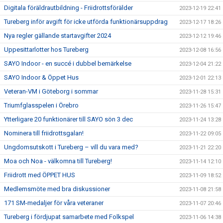
Digitala föräldrautbildning - Friidrottsförälder
2023-12-19 22:41
Tureberg inför avgift för icke utförda funktionärsuppdrag
2023-12-17 18:26
Nya regler gällande startavgifter 2024
2023-12-12 19:46
Uppesittarlotter hos Tureberg
2023-12-08 16:56
SAYO Indoor - en succé i dubbel bemärkelse
2023-12-04 21:22
SAYO Indoor & Öppet Hus
2023-12-01 22:13
Veteran-VM i Göteborg i sommar
2023-11-28 15:31
Triumfglasspelen i Örebro
2023-11-26 15:47
Ytterligare 20 funktionärer till SAYO sön 3 dec
2023-11-24 13:28
Nominera till friidrottsgalan!
2023-11-22 09:05
Ungdomsutskott i Tureberg – vill du vara med?
2023-11-21 22:20
Moa och Noa - välkomna till Tureberg!
2023-11-14 12:10
Friidrott med ÖPPET HUS
2023-11-09 18:52
Medlemsmöte med bra diskussioner
2023-11-08 21:58
171 SM-medaljer för våra veteraner
2023-11-07 20:46
Tureberg i fördjupat samarbete med Folkspel
2023-11-06 14:38