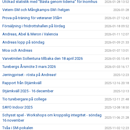
Utökad statistik med "Bästa genom tiderna" för Inomhus
2026-01-28 13:52
Vetern-SM och Mångkamps-SM i helgen
2026-01-28
Prova-på-träning för veteraner 35år+
2026-01-27 12:42
Försäljning i friidrottshallen på lördag
2026-01-18 09:52
Andreas, Abel & Meron i Valencia
2026-01-11 12:07
Andreas lopp på söndag
2026-01-09 21:33
Moa och Andreas
2026-01-07 13:01
Varvetmilen Sollentuna tillbaka den 18 april 2026
2026-01-05 15:49
Turebergs Årsmöte 3 mars 2026
2026-01-03 16:17
Jerringpriset - rösta på Andreas!
2025-12-23
Rapport från Stjärnkväll
2025-12-16 20:18
Stjärnkväll 2025 - 16 december
2025-12-13
Tio turebergare på college
2025-12-11 21:48
SAYO Indoor 2025
2025-12-08 18:50
Schysst spel - Workshops om kroppslig integritet - söndag
2025-11-06 21:28
16 november
Tvåa i SM-pokalen
2025-11-02 12:23