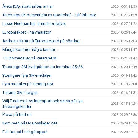
Årets ICA-rabatthäften är här
2025-10-31 11:33
Turebergs FK presenterar ny Sportchef – Ulf Ribacke
2025-10-27 21:59
Lasse Hedman har lämnat jordelivet
2025-10-27 21:22
Europarekord i halvmaraton
2025-10-26 17:44
Andreas siktar på Europarekord på söndag
2025-10-25 12:03
Många kommer, några lämnar...
2025-10-25 11:47
13 EM-medaljer på Veteran-EM
2025-10-21 21:47
Turebergs SM-kvalgränser för inomhus 25/26
2025-10-20 18:49
Ytterligare fyra SM-medaljer
2025-10-19 19:42
Fyra medaljer på Terräng-SM
2025-10-18 20:00
Terräng-SM i helgen
2025-10-16 21:31
Välj Tureberg hos Intersport och satsa på nya
2025-10-15 14:24
Turebergskläder
Prova på friidrott
2025-09-29 23:36
Kom med på Höslovsläger v44
2025-09-29 18:35
Full fart på Lidingöloppet
2025-09-28 20:14