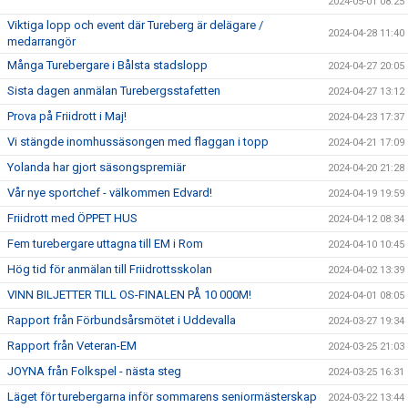
2024-05-01 08:25
Viktiga lopp och event där Tureberg är delägare /
2024-04-28 11:40
medarrangör
Många Turebergare i Bålsta stadslopp
2024-04-27 20:05
Sista dagen anmälan Turebergsstafetten
2024-04-27 13:12
Prova på Friidrott i Maj!
2024-04-23 17:37
Vi stängde inomhussäsongen med flaggan i topp
2024-04-21 17:09
Yolanda har gjort säsongspremiär
2024-04-20 21:28
Vår nye sportchef - välkommen Edvard!
2024-04-19 19:59
Friidrott med ÖPPET HUS
2024-04-12 08:34
Fem turebergare uttagna till EM i Rom
2024-04-10 10:45
Hög tid för anmälan till Friidrottsskolan
2024-04-02 13:39
VINN BILJETTER TILL OS-FINALEN PÅ 10 000M!
2024-04-01 08:05
Rapport från Förbundsårsmötet i Uddevalla
2024-03-27 19:34
Rapport från Veteran-EM
2024-03-25 21:03
JOYNA från Folkspel - nästa steg
2024-03-25 16:31
Läget för turebergarna inför sommarens seniormästerskap
2024-03-22 13:44