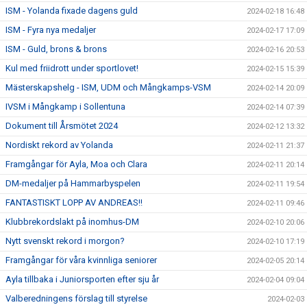
ISM - Yolanda fixade dagens guld
2024-02-18 16:48
ISM - Fyra nya medaljer
2024-02-17 17:09
ISM - Guld, brons & brons
2024-02-16 20:53
Kul med friidrott under sportlovet!
2024-02-15 15:39
Mästerskapshelg - ISM, UDM och Mångkamps-VSM
2024-02-14 20:09
IVSM i Mångkamp i Sollentuna
2024-02-14 07:39
Dokument till Årsmötet 2024
2024-02-12 13:32
Nordiskt rekord av Yolanda
2024-02-11 21:37
Framgångar för Ayla, Moa och Clara
2024-02-11 20:14
DM-medaljer på Hammarbyspelen
2024-02-11 19:54
FANTASTISKT LOPP AV ANDREAS!!
2024-02-11 09:46
Klubbrekordslakt på inomhus-DM
2024-02-10 20:06
Nytt svenskt rekord i morgon?
2024-02-10 17:19
Framgångar för våra kvinnliga seniorer
2024-02-05 20:14
Ayla tillbaka i Juniorsporten efter sju år
2024-02-04 09:04
Valberedningens förslag till styrelse
2024-02-03