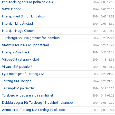
Prisutdelning för SM-pokalen 2024
2024-12-09 12:12
SAYO Indoor
2024-12-05 20:13
Intervju med Simon Lindström
2024-12-05 19:52
Intervju - Lina Ånstad
2024-12-01 16:30
Intervju - Hugo Olsson
2024-11-30 10:55
Turebergs SM-kvalgränser för inomhus
2024-11-28 22:27
Statistik för 2024 är uppdaterad
2024-11-28 19:47
Intervju - Alva Back
2024-11-26 22:11
Välbesökt veteran-kickoff
2024-11-18 18:32
Vi vann SM-pokalen!
2024-11-01 17:50
Fyra medaljer på Terräng-SM
2024-10-26 21:33
Terräng-SM i helgen
2024-10-25 21:53
Terräng-DM på Gärdet
2024-10-19 15:50
Tureberg engagerar sig i samhället
2024-10-11 09:26
Dubbla segrar för Tureberg i Stockholmskampen
2024-10-06 19:00
Anmäl er till Terräng-DM Lördag 19 oktober
2024-10-03 10:01