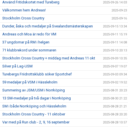
Använd Fritidskortet med Tureberg
2025-09-26 14:03
Välkommen hem Andreas!
2025-09-23
Stockholm Cross Country
2025-09-16
Dunder, åska och medaljer på Svealandsmästerskapen
2025-09-15 13:34
Andreas och Moa är redo för VM
2025-09-11 15:19
37 ungdomar på RM i helgen
2025-09-11 14:08
71 klubbrekord under sommaren
2025-09-10 20:13
Stockholm Cross Country + middag med Andreas 11 okt
2025-09-09 10:35
Silver på Lag-USM
2025-09-07 19:07
Turebergs Friidrottsklubb söker Sportchef
2025-09-03 09:34
59 medaljer på VSM i Hässleholm
2025-09-02 19:52
Summering av JSM/USM i Norrköping
2025-08-31 20:23
13 SM-medaljer på två dagar i Norrköping
2025-08-30 21:22
SM i både Norrköping och Hässleholm
2025-08-28 21:21
Stockholm Cross Country - 11 oktober
2025-08-28 20:20
Var med på Run club - 2, 9, 16 september
2025-08-28 10:57