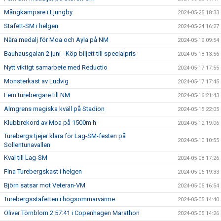
Mångkampare i Ljungby
2024-05-25 18:33
Stafett-SM i helgen
2024-05-24 16:27
Nära medalj för Moa och Ayla på NM
2024-05-19 09:54
Bauhausgalan 2 juni - Köp biljett till specialpris
2024-05-18 13:56
Nytt viktigt samarbete med Reductio
2024-05-17 17:55
Monsterkast av Ludvig
2024-05-17 17:45
Fem turebergare till NM
2024-05-16 21:43
Almgrens magiska kväll på Stadion
2024-05-15 22:05
Klubbrekord av Moa på 1500m h
2024-05-12 19:06
Turebergs tjejer klara för Lag-SM-festen på
2024-05-10 10:55
Sollentunavallen
Kval till Lag-SM
2024-05-08 17:26
Fina Turebergskast i helgen
2024-05-06 19:33
Björn satsar mot Veteran-VM
2024-05-05 16:54
Turebergsstafetten i högsommarvärme
2024-05-05 14:40
Oliver Törnblom 2:57:41 i Copenhagen Marathon
2024-05-05 14:26