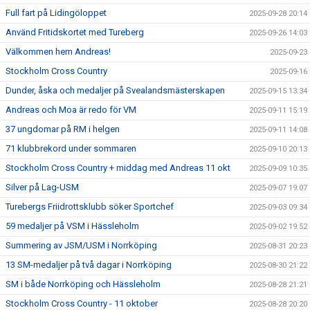
Full fart på Lidingöloppet
2025-09-28 20:14
Använd Fritidskortet med Tureberg
2025-09-26 14:03
Välkommen hem Andreas!
2025-09-23
Stockholm Cross Country
2025-09-16
Dunder, åska och medaljer på Svealandsmästerskapen
2025-09-15 13:34
Andreas och Moa är redo för VM
2025-09-11 15:19
37 ungdomar på RM i helgen
2025-09-11 14:08
71 klubbrekord under sommaren
2025-09-10 20:13
Stockholm Cross Country + middag med Andreas 11 okt
2025-09-09 10:35
Silver på Lag-USM
2025-09-07 19:07
Turebergs Friidrottsklubb söker Sportchef
2025-09-03 09:34
59 medaljer på VSM i Hässleholm
2025-09-02 19:52
Summering av JSM/USM i Norrköping
2025-08-31 20:23
13 SM-medaljer på två dagar i Norrköping
2025-08-30 21:22
SM i både Norrköping och Hässleholm
2025-08-28 21:21
Stockholm Cross Country - 11 oktober
2025-08-28 20:20