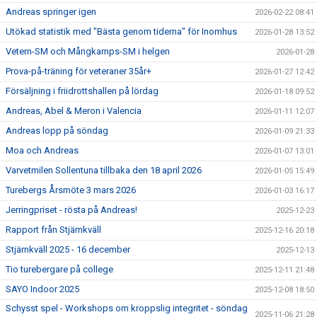
Andreas springer igen
2026-02-22 08:41
Utökad statistik med "Bästa genom tiderna" för Inomhus
2026-01-28 13:52
Vetern-SM och Mångkamps-SM i helgen
2026-01-28
Prova-på-träning för veteraner 35år+
2026-01-27 12:42
Försäljning i friidrottshallen på lördag
2026-01-18 09:52
Andreas, Abel & Meron i Valencia
2026-01-11 12:07
Andreas lopp på söndag
2026-01-09 21:33
Moa och Andreas
2026-01-07 13:01
Varvetmilen Sollentuna tillbaka den 18 april 2026
2026-01-05 15:49
Turebergs Årsmöte 3 mars 2026
2026-01-03 16:17
Jerringpriset - rösta på Andreas!
2025-12-23
Rapport från Stjärnkväll
2025-12-16 20:18
Stjärnkväll 2025 - 16 december
2025-12-13
Tio turebergare på college
2025-12-11 21:48
SAYO Indoor 2025
2025-12-08 18:50
Schysst spel - Workshops om kroppslig integritet - söndag
2025-11-06 21:28