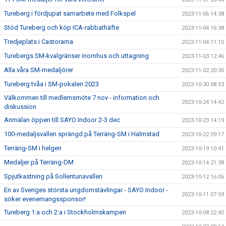
Tureberg i fördjupat samarbete med Folkspel
2023-11-06 14:38
Stöd Tureberg och köp ICA-rabbathäfte
2023-11-04 16:38
Tredjeplats i Castorama
2023-11-04 11:10
Turebergs SM-kvalgränser inomhus och uttagning
2023-11-03 12:46
Alla våra SM-medaljörer
2023-11-02 20:30
Tureberg tvåa i SM-pokalen 2023
2023-10-30 08:53
Välkommen till medlemsmöte 7 nov - information och
2023-10-24 14:42
diskussion
Anmälan öppen till SAYO Indoor 2-3 dec
2023-10-23 14:19
100-medaljsvallen sprängd på Terräng-SM i Halmstad
2023-10-22 09:17
Terräng-SM i helgen
2023-10-19 10:41
Medaljer på Terräng-DM
2023-10-14 21:38
Spjutkastning på Sollentunavallen
2023-10-12 16:06
En av Sveriges största ungdomstävlingar - SAYO Indoor -
2023-10-11 07:59
söker evenemangssponsor!
Tureberg 1:a och 2:a i Stockholmskampen
2023-10-08 22:40