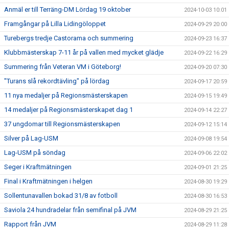
Anmäl er till Terräng-DM Lördag 19 oktober
2024-10-03 10:01
Framgångar på Lilla Lidingöloppet
2024-09-29 20:00
Turebergs tredje Castorama och summering
2024-09-23 16:37
Klubbmästerskap 7-11 år på vallen med mycket glädje
2024-09-22 16:29
Summering från Veteran VM i Göteborg!
2024-09-20 07:30
"Turans slå rekordtävling" på lördag
2024-09-17 20:59
11 nya medaljer på Regionsmästerskapen
2024-09-15 19:49
14 medaljer på Regionsmästerskapet dag 1
2024-09-14 22:27
37 ungdomar till Regionsmästerskapen
2024-09-12 15:14
Silver på Lag-USM
2024-09-08 19:54
Lag-USM på söndag
2024-09-06 22:02
Seger i Kraftmätningen
2024-09-01 21:25
Final i Kraftmätningen i helgen
2024-08-30 19:29
Sollentunavallen bokad 31/8 av fotboll
2024-08-30 16:53
Saviola 24 hundradelar från semifinal på JVM
2024-08-29 21:25
Rapport från JVM
2024-08-29 11:28