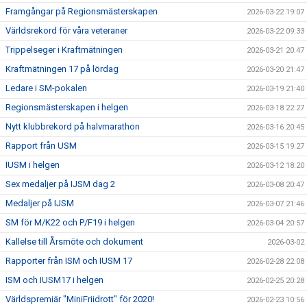
Framgångar på Regionsmästerskapen
2026-03-22 19:07
Världsrekord för våra veteraner
2026-03-22 09:33
Trippelseger i Kraftmätningen
2026-03-21 20:47
Kraftmätningen 17 på lördag
2026-03-20 21:47
Ledare i SM-pokalen
2026-03-19 21:40
Regionsmästerskapen i helgen
2026-03-18 22:27
Nytt klubbrekord på halvmarathon
2026-03-16 20:45
Rapport från USM
2026-03-15 19:27
IUSM i helgen
2026-03-12 18:20
Sex medaljer på IJSM dag 2
2026-03-08 20:47
Medaljer på IJSM
2026-03-07 21:46
SM för M/K22 och P/F19 i helgen
2026-03-04 20:57
Kallelse till Årsmöte och dokument
2026-03-02
Rapporter från ISM och IUSM 17
2026-02-28 22:08
ISM och IUSM17 i helgen
2026-02-25 20:28
Världspremiär "MiniFriidrott" för 2020!
2026-02-23 10:56