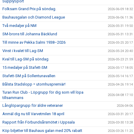
SupplySport
Folksam Grand Prix på söndag.
2026-06-09 18:32
Bauhausgalan och Diamond League
2026-06-06 11:36
Två medaljer på NM
2026-05-31 19:50
SM-brons till Johanna Bäcklund
2026-05-31 13:31
Till minne av Pekka Salmi 1938–2026
2026-05-25 20:17
Vinst i kvalet till Lag-SM
2026-05-24 20:40
Kval till Lag-SM på söndag
2026-05-23 21:59
15 medaljer på Stafett-SM
2026-05-17 18:05
Stafett-SM på Sollentunavallen
2026-05-14 16:17
Bålsta Stadslopp = utomhuspremiär!
2026-04-26 19:14
Turan Run Club - Löpgrupp för dig som vill löpa
2026-04-08 17:10
tillsammans
Långlöpargrupp för äldre veteraner
2026-04-06
Anmäl dig nu till Varvetmilen 18 april
2026-03-31 20:17
Rapport från Förbundsårsmötet i Uppsala
2026-03-30 13:28
Köp biljetter till Bauhaus galan med 20% rabatt
2026-03-26 11:25