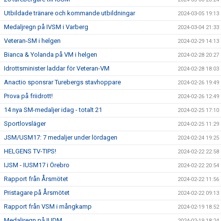
Utbildade tränare och kommande utbildningar
2024-03-05 19:13
Medaljregn på IVSM i Varberg
2024-03-04 21:33
Veteran-SM i helgen
2024-02-29 14:13
Bianca & Yolanda på VM i helgen
2024-02-28 20:27
Idrottsminister laddar för Veteran-VM
2024-02-28 18:03
Anactio sponsrar Turebergs stavhoppare
2024-02-26 19:49
Prova på friidrott!
2024-02-26 12:49
14 nya SM-medaljer idag - totalt 21
2024-02-25 17:10
Sportlovsläger
2024-02-25 11:29
JSM/USM17: 7 medaljer under lördagen
2024-02-24 19:25
HELGENS TV-TIPS!
2024-02-22 22:58
IJSM - IUSM17 i Örebro
2024-02-22 20:54
Rapport från Årsmötet
2024-02-22 11:56
Pristagare på Årsmötet
2024-02-22 09:13
Rapport från VSM i mångkamp
2024-02-19 18:52
Medaljregn på IUDM
2024-02-19 18:24