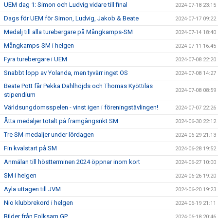
UEM dag 1: Simon och Ludvig vidare till final
2024-07-18 23:15
Dags för UEM för Simon, Ludvig, Jakob & Beate
2024-07-17 09:22
Medalj till alla turebergare på Mångkamps-SM
2024-07-14 18:40
Mångkamps-SM i helgen
2024-07-11 16:45
Fyra turebergare i UEM
2024-07-08 22:20
Snabbt lopp av Yolanda, men tyvärr inget OS
2024-07-08 14:27
Beate Pott får Pekka Dahlhöjds och Thomas Kyöttiläs
2024-07-08 08:59
stipendium
Världsungdomsspelen - vinst igen i föreningstävlingen!
2024-07-07 22:26
Åtta medaljer totalt på framgångsrikt SM
2024-06-30 22:12
Tre SM-medaljer under lördagen
2024-06-29 21:13
Fin kvalstart på SM
2024-06-28 19:52
Anmälan till höstterminen 2024 öppnar inom kort
2024-06-27 10:00
SM i helgen
2024-06-26 19:20
Ayla uttagen till JVM
2024-06-20 19:23
Nio klubbrekord i helgen
2024-06-19 21:11
Bilder från Folksam GP
2024-06-18 20:46