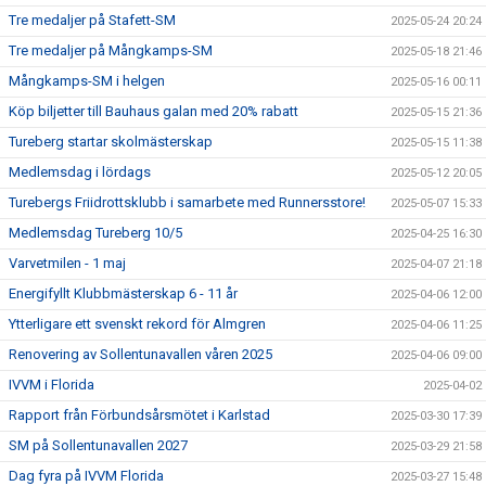
Tre medaljer på Stafett-SM
2025-05-24 20:24
Tre medaljer på Mångkamps-SM
2025-05-18 21:46
Mångkamps-SM i helgen
2025-05-16 00:11
Köp biljetter till Bauhaus galan med 20% rabatt
2025-05-15 21:36
Tureberg startar skolmästerskap
2025-05-15 11:38
Medlemsdag i lördags
2025-05-12 20:05
Turebergs Friidrottsklubb i samarbete med Runnersstore!
2025-05-07 15:33
Medlemsdag Tureberg 10/5
2025-04-25 16:30
Varvetmilen - 1 maj
2025-04-07 21:18
Energifyllt Klubbmästerskap 6 - 11 år
2025-04-06 12:00
Ytterligare ett svenskt rekord för Almgren
2025-04-06 11:25
Renovering av Sollentunavallen våren 2025
2025-04-06 09:00
IVVM i Florida
2025-04-02
Rapport från Förbundsårsmötet i Karlstad
2025-03-30 17:39
SM på Sollentunavallen 2027
2025-03-29 21:58
Dag fyra på IVVM Florida
2025-03-27 15:48