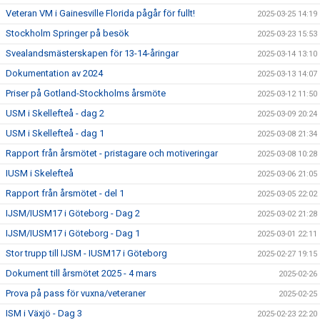
Veteran VM i Gainesville Florida pågår för fullt!
2025-03-25 14:19
Stockholm Springer på besök
2025-03-23 15:53
Svealandsmästerskapen för 13-14-åringar
2025-03-14 13:10
Dokumentation av 2024
2025-03-13 14:07
Priser på Gotland-Stockholms årsmöte
2025-03-12 11:50
USM i Skellefteå - dag 2
2025-03-09 20:24
USM i Skellefteå - dag 1
2025-03-08 21:34
Rapport från årsmötet - pristagare och motiveringar
2025-03-08 10:28
IUSM i Skelefteå
2025-03-06 21:05
Rapport från årsmötet - del 1
2025-03-05 22:02
IJSM/IUSM17 i Göteborg - Dag 2
2025-03-02 21:28
IJSM/IUSM17 i Göteborg - Dag 1
2025-03-01 22:11
Stor trupp till IJSM - IUSM17 i Göteborg
2025-02-27 19:15
Dokument till årsmötet 2025 - 4 mars
2025-02-26
Prova på pass för vuxna/veteraner
2025-02-25
ISM i Växjö - Dag 3
2025-02-23 22:20