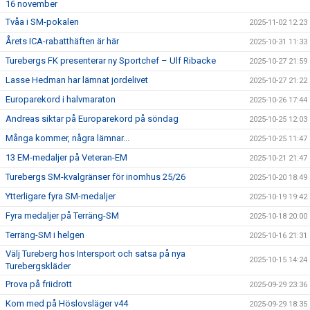
16 november
Tvåa i SM-pokalen
2025-11-02 12:23
Årets ICA-rabatthäften är här
2025-10-31 11:33
Turebergs FK presenterar ny Sportchef – Ulf Ribacke
2025-10-27 21:59
Lasse Hedman har lämnat jordelivet
2025-10-27 21:22
Europarekord i halvmaraton
2025-10-26 17:44
Andreas siktar på Europarekord på söndag
2025-10-25 12:03
Många kommer, några lämnar...
2025-10-25 11:47
13 EM-medaljer på Veteran-EM
2025-10-21 21:47
Turebergs SM-kvalgränser för inomhus 25/26
2025-10-20 18:49
Ytterligare fyra SM-medaljer
2025-10-19 19:42
Fyra medaljer på Terräng-SM
2025-10-18 20:00
Terräng-SM i helgen
2025-10-16 21:31
Välj Tureberg hos Intersport och satsa på nya
2025-10-15 14:24
Turebergskläder
Prova på friidrott
2025-09-29 23:36
Kom med på Höslovsläger v44
2025-09-29 18:35