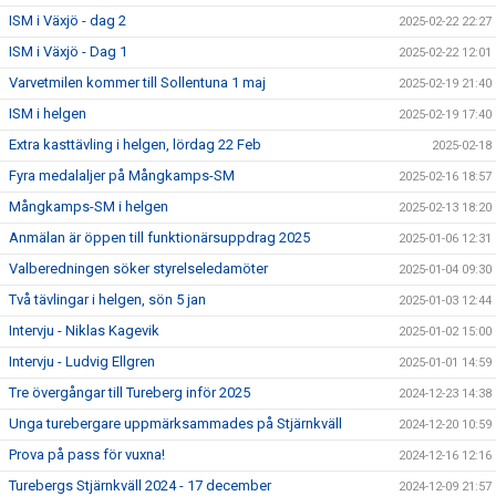
ISM i Växjö - dag 2
2025-02-22 22:27
ISM i Växjö - Dag 1
2025-02-22 12:01
Varvetmilen kommer till Sollentuna 1 maj
2025-02-19 21:40
ISM i helgen
2025-02-19 17:40
Extra kasttävling i helgen, lördag 22 Feb
2025-02-18
Fyra medalaljer på Mångkamps-SM
2025-02-16 18:57
Mångkamps-SM i helgen
2025-02-13 18:20
Anmälan är öppen till funktionärsuppdrag 2025
2025-01-06 12:31
Valberedningen söker styrelseledamöter
2025-01-04 09:30
Två tävlingar i helgen, sön 5 jan
2025-01-03 12:44
Intervju - Niklas Kagevik
2025-01-02 15:00
Intervju - Ludvig Ellgren
2025-01-01 14:59
Tre övergångar till Tureberg inför 2025
2024-12-23 14:38
Unga turebergare uppmärksammades på Stjärnkväll
2024-12-20 10:59
Prova på pass för vuxna!
2024-12-16 12:16
Turebergs Stjärnkväll 2024 - 17 december
2024-12-09 21:57