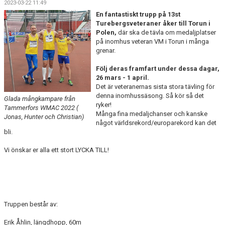
2023-03-22 11:49
ARRANGEMANG
En fantastiskt trupp på 13st
Turebergsveteraner åker till Torun i
STATISTIK & RESULTAT
Polen,
där ska de tävla om medaljplatser
på inomhus veteran VM i Torun i många
grenar.
FUNKTIONÄR
Följ deras framfart under dessa dagar,
TÄVLINGAR
26 mars - 1 april.
Det är veteranernas sista stora tävling för
KONTAKT
denna inomhussäsong. Så kör så det
Glada mångkampare från
ryker!
Tammerfors WMAC 2022 (
Många fina medaljchanser och kanske
Jonas, Hunter och Christian)
UTBILDNING
något världsrekord/europarekord kan det
bli.
KALENDER
Vi önskar er alla ett stort LYCKA TILL!
Truppen består av:
Erik Åhlin, längdhopp, 60m