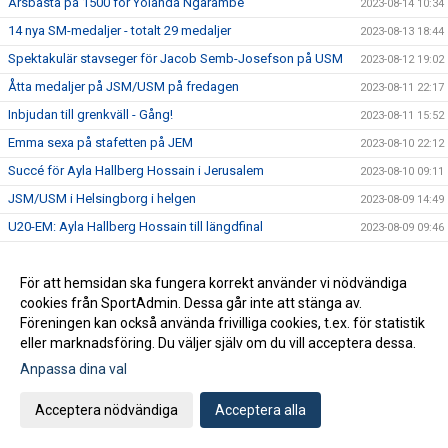
Årsbästa på 1500 för Yolanda Ngarambe
2023-08-14 10:34
14 nya SM-medaljer - totalt 29 medaljer
2023-08-13 18:44
Spektakulär stavseger för Jacob Semb-Josefson på USM
2023-08-12 19:02
Åtta medaljer på JSM/USM på fredagen
2023-08-11 22:17
Inbjudan till grenkväll - Gång!
2023-08-11 15:52
Emma sexa på stafetten på JEM
2023-08-10 22:12
Succé för Ayla Hallberg Hossain i Jerusalem
2023-08-10 09:11
JSM/USM i Helsingborg i helgen
2023-08-09 14:49
U20-EM: Ayla Hallberg Hossain till längdfinal
2023-08-09 09:46
U20-EM med tre turebergare
2023-08-06 23:03
VSM i helgen
För att hemsidan ska fungera korrekt använder vi nödvändiga
2023-08-03 22:32
cookies från SportAdmin. Dessa går inte att stänga av.
Nu kör vi igen den populära prova på dagen för vuxna!
2023-08-03 11:34
Föreningen kan också använda frivilliga cookies, t.ex. för statistik
Massor av bilder från SM
2023-07-31 16:02
eller marknadsföring. Du väljer själv om du vill acceptera dessa.
Hanna Hermansson SM-drottning i Söderhamn
Anpassa dina val
2023-07-30 21:40
SM-program för söndag
2023-07-30 10:02
Acceptera nödvändiga
Acceptera alla
Fem medaljer på den andra SM-dagen
2023-07-29 20:12