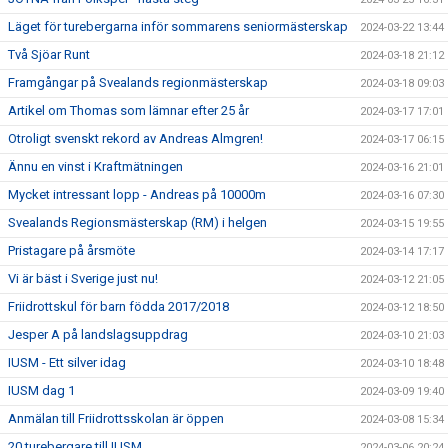
Läget för turebergarna inför sommarens seniormästerskap
2024-03-22 13:44
Två Sjöar Runt
2024-03-18 21:12
Framgångar på Svealands regionmästerskap
2024-03-18 09:03
Artikel om Thomas som lämnar efter 25 år
2024-03-17 17:01
Otroligt svenskt rekord av Andreas Almgren!
2024-03-17 06:15
Ännu en vinst i Kraftmätningen
2024-03-16 21:01
Mycket intressant lopp - Andreas på 10000m
2024-03-16 07:30
Svealands Regionsmästerskap (RM) i helgen
2024-03-15 19:55
Pristagare på årsmöte
2024-03-14 17:17
Vi är bäst i Sverige just nu!
2024-03-12 21:05
Friidrottskul för barn födda 2017/2018
2024-03-12 18:50
Jesper A på landslagsuppdrag
2024-03-10 21:03
IUSM - Ett silver idag
2024-03-10 18:48
IUSM dag 1
2024-03-09 19:40
Anmälan till Friidrottsskolan är öppen
2024-03-08 15:34
20 turebergare till IUSM
2024-03-06 20:24