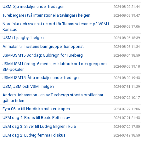
USM: Sju medaljer under fredagen
2024-08-09 21:44
Turebergare i två internationella tävlingar i helgen
2024-08-08 19:47
Nordiska och svenskt rekord för Turans veteraner på VSM i
2024-08-08 17:06
Karlstad
USM i Ljungby i helgen
2024-08-08 15:39
Anmälan till höstens barngrupper har öppnat
2024-08-05 11:34
JSM/USM15 Söndag: Guldregn för Tureberg
2024-08-04 18:59
JSM/USM Lördag: 6 medaljer, klubbrekord och grepp om
2024-08-03 19:18
SM-pokalen
JSM/USM15: Åtta medaljer under fredagen
2024-08-02 19:43
USM, JSM och VSM i helgen
2024-07-31 11:29
Anders Johansson - en av Turebergs största profiler har
2024-07-29 10:17
gått ur tiden
Fyra 06:or till Nordiska mästerskapen
2024-07-27 11:06
UEM dag 4: Brons till Beate Pott i stav
2024-07-21 21:43
UEM dag 3: Silver till Ludvig Ellgren i kula
2024-07-20 17:50
UEM dag 2: Ludvig femma i diskus
2024-07-19 18:50