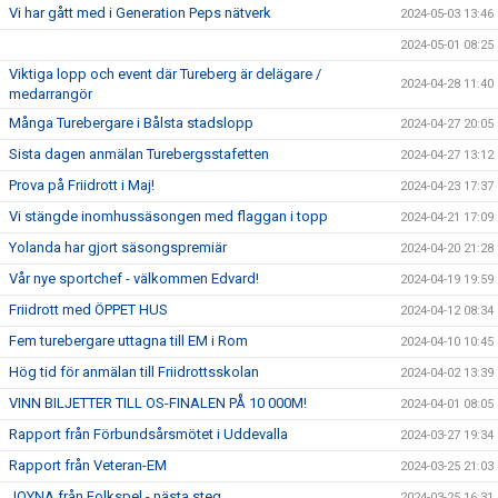
Vi har gått med i Generation Peps nätverk
2024-05-03 13:46
2024-05-01 08:25
Viktiga lopp och event där Tureberg är delägare /
2024-04-28 11:40
medarrangör
Många Turebergare i Bålsta stadslopp
2024-04-27 20:05
Sista dagen anmälan Turebergsstafetten
2024-04-27 13:12
Prova på Friidrott i Maj!
2024-04-23 17:37
Vi stängde inomhussäsongen med flaggan i topp
2024-04-21 17:09
Yolanda har gjort säsongspremiär
2024-04-20 21:28
Vår nye sportchef - välkommen Edvard!
2024-04-19 19:59
Friidrott med ÖPPET HUS
2024-04-12 08:34
Fem turebergare uttagna till EM i Rom
2024-04-10 10:45
Hög tid för anmälan till Friidrottsskolan
2024-04-02 13:39
VINN BILJETTER TILL OS-FINALEN PÅ 10 000M!
2024-04-01 08:05
Rapport från Förbundsårsmötet i Uddevalla
2024-03-27 19:34
Rapport från Veteran-EM
2024-03-25 21:03
JOYNA från Folkspel - nästa steg
2024-03-25 16:31