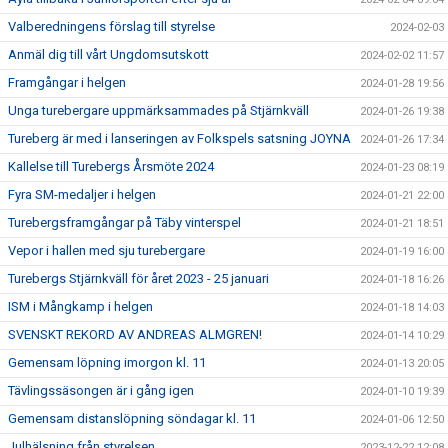
Valberedningens förslag till styrelse
2024-02-03
Anmäl dig till vårt Ungdomsutskott
2024-02-02 11:57
Framgångar i helgen
2024-01-28 19:56
Unga turebergare uppmärksammades på Stjärnkväll
2024-01-26 19:38
Tureberg är med i lanseringen av Folkspels satsning JOYNA
2024-01-26 17:34
Kallelse till Turebergs Årsmöte 2024
2024-01-23 08:19
Fyra SM-medaljer i helgen
2024-01-21 22:00
Turebergsframgångar på Täby vinterspel
2024-01-21 18:51
Vepor i hallen med sju turebergare
2024-01-19 16:00
Turebergs Stjärnkväll för året 2023 - 25 januari
2024-01-18 16:26
ISM i Mångkamp i helgen
2024-01-18 14:03
SVENSKT REKORD AV ANDREAS ALMGREN!
2024-01-14 10:29
Gemensam löpning imorgon kl. 11
2024-01-13 20:05
Tävlingssäsongen är i gång igen
2024-01-10 19:39
Gemensam distanslöpning söndagar kl. 11
2024-01-06 12:50
Julhälsning från styrelsen
2023-12-22 12:08