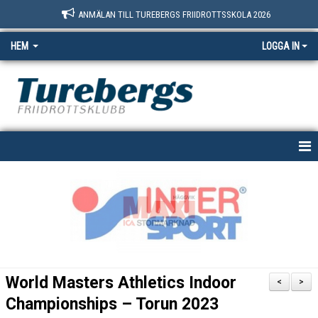
ANMÄLAN TILL TUREBERGS FRIIDROTTSSKOLA 2026
HEM
LOGGA IN
START
NYHETER
OM OSS
BOKNINGSSIDAN
World Masters Athletics Indoor
<
>
MEDLEM
Championships – Torun 2023