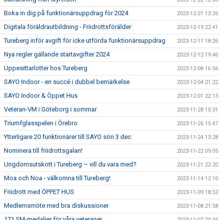
Boka in dig på funktionärsuppdrag för 2024
2023-12-21 13:26
Digitala föräldrautbildning - Friidrottsförälder
2023-12-19 22:41
Tureberg inför avgift för icke utförda funktionärsuppdrag
2023-12-17 18:26
Nya regler gällande startavgifter 2024
2023-12-12 19:46
Uppesittarlotter hos Tureberg
2023-12-08 16:56
SAYO Indoor - en succé i dubbel bemärkelse
2023-12-04 21:22
SAYO Indoor & Öppet Hus
2023-12-01 22:13
Veteran-VM i Göteborg i sommar
2023-11-28 15:31
Triumfglasspelen i Örebro
2023-11-26 15:47
Ytterligare 20 funktionärer till SAYO sön 3 dec
2023-11-24 13:28
Nominera till friidrottsgalan!
2023-11-22 09:05
Ungdomsutskott i Tureberg – vill du vara med?
2023-11-21 22:20
Moa och Noa - välkomna till Tureberg!
2023-11-14 12:10
Friidrott med ÖPPET HUS
2023-11-09 18:52
Medlemsmöte med bra diskussioner
2023-11-08 21:58
171 SM-medaljer för våra veteraner
2023-11-07 20:46