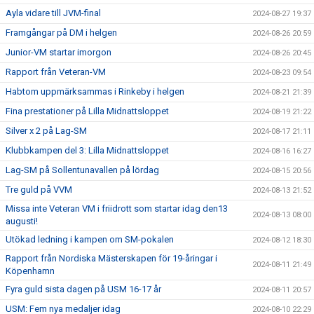
Ayla vidare till JVM-final
2024-08-27 19:37
Framgångar på DM i helgen
2024-08-26 20:59
Junior-VM startar imorgon
2024-08-26 20:45
Rapport från Veteran-VM
2024-08-23 09:54
Habtom uppmärksammas i Rinkeby i helgen
2024-08-21 21:39
Fina prestationer på Lilla Midnattsloppet
2024-08-19 21:22
Silver x 2 på Lag-SM
2024-08-17 21:11
Klubbkampen del 3: Lilla Midnattsloppet
2024-08-16 16:27
Lag-SM på Sollentunavallen på lördag
2024-08-15 20:56
Tre guld på VVM
2024-08-13 21:52
Missa inte Veteran VM i friidrott som startar idag den13
2024-08-13 08:00
augusti!
Utökad ledning i kampen om SM-pokalen
2024-08-12 18:30
Rapport från Nordiska Mästerskapen för 19-åringar i
2024-08-11 21:49
Köpenhamn
Fyra guld sista dagen på USM 16-17 år
2024-08-11 20:57
USM: Fem nya medaljer idag
2024-08-10 22:29