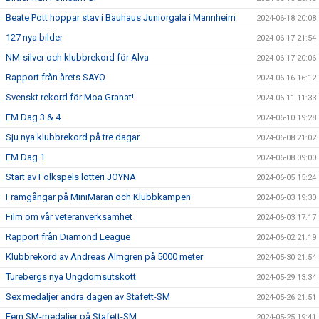
Beate Pott hoppar stav i Bauhaus Juniorgala i Mannheim
2024-06-18 20:08
127 nya bilder
2024-06-17 21:54
NM-silver och klubbrekord för Alva
2024-06-17 20:06
Rapport från årets SAYO
2024-06-16 16:12
Svenskt rekord för Moa Granat!
2024-06-11 11:33
EM Dag 3 & 4
2024-06-10 19:28
Sju nya klubbrekord på tre dagar
2024-06-08 21:02
EM Dag 1
2024-06-08 09:00
Start av Folkspels lotteri JOYNA
2024-06-05 15:24
Framgångar på MiniMaran och Klubbkampen
2024-06-03 19:30
Film om vår veteranverksamhet
2024-06-03 17:17
Rapport från Diamond League
2024-06-02 21:19
Klubbrekord av Andreas Almgren på 5000 meter
2024-05-30 21:54
Turebergs nya Ungdomsutskott
2024-05-29 13:34
Sex medaljer andra dagen av Stafett-SM
2024-05-26 21:51
Fem SM-medaljer på Stafett-SM
2024-05-25 19:41