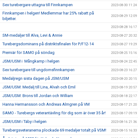
Sex turebergare uttagna till Finnkampen
2023-08-30 11:24
Finnkampen i helgen! Medlemmar har 25% rabatt på
2023-08-29 12:09
biljetter.
2023-08-28 16:17
SM-medaljer till Alva, Levi & Annie
2023-08-27 20:32
Turebergsdominans på distriktsfinalen för P/F12-14
2023-08-27 19:29
Premiär för SAMO på söndag
2023-08-25 15:16
JSM/USM i Mångkamp i helgen
2023-08-24 22:45
Sex turebergare till ungdomsfinnkampen
2023-08-23 16:27
Medaljregn sista dagen på JSM/USM
2023-08-20 20:15
JSM/USM: Medalj till Lina, Alvah och Emil
2023-08-19 20:57
JSM/USM: Brons till Jordan och William
2023-08-18 22:17
Hanna Hermansson och Andreas Almgren på VM
2023-08-17 21:20
SAMO - Turebergs veterantävling för dig som är över 35 år!
2023-08-17 09:19
JSM/USM i Täby i helgen
2023-08-16 21:36
Turebergsveteranerna plockade 69 medaljer totalt på VSM!
2023-08-15 16:33