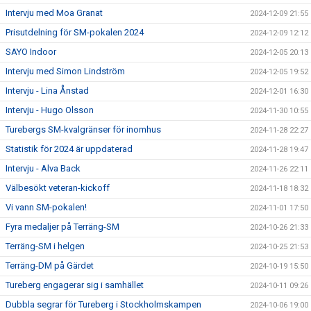
Intervju med Moa Granat
2024-12-09 21:55
Prisutdelning för SM-pokalen 2024
2024-12-09 12:12
SAYO Indoor
2024-12-05 20:13
Intervju med Simon Lindström
2024-12-05 19:52
Intervju - Lina Ånstad
2024-12-01 16:30
Intervju - Hugo Olsson
2024-11-30 10:55
Turebergs SM-kvalgränser för inomhus
2024-11-28 22:27
Statistik för 2024 är uppdaterad
2024-11-28 19:47
Intervju - Alva Back
2024-11-26 22:11
Välbesökt veteran-kickoff
2024-11-18 18:32
Vi vann SM-pokalen!
2024-11-01 17:50
Fyra medaljer på Terräng-SM
2024-10-26 21:33
Terräng-SM i helgen
2024-10-25 21:53
Terräng-DM på Gärdet
2024-10-19 15:50
Tureberg engagerar sig i samhället
2024-10-11 09:26
Dubbla segrar för Tureberg i Stockholmskampen
2024-10-06 19:00