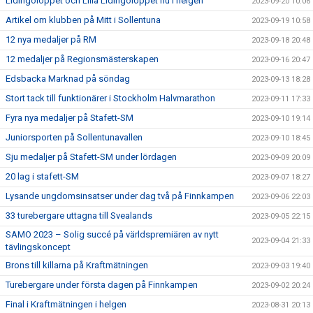
Lidingöloppet och Lilla Lidingöloppet nu i helgen
2023-09-20 10:06
Artikel om klubben på Mitt i Sollentuna
2023-09-19 10:58
12 nya medaljer på RM
2023-09-18 20:48
12 medaljer på Regionsmästerskapen
2023-09-16 20:47
Edsbacka Marknad på söndag
2023-09-13 18:28
Stort tack till funktionärer i Stockholm Halvmarathon
2023-09-11 17:33
Fyra nya medaljer på Stafett-SM
2023-09-10 19:14
Juniorsporten på Sollentunavallen
2023-09-10 18:45
Sju medaljer på Stafett-SM under lördagen
2023-09-09 20:09
20 lag i stafett-SM
2023-09-07 18:27
Lysande ungdomsinsatser under dag två på Finnkampen
2023-09-06 22:03
33 turebergare uttagna till Svealands
2023-09-05 22:15
SAMO 2023 – Solig succé på världspremiären av nytt
2023-09-04 21:33
tävlingskoncept
Brons till killarna på Kraftmätningen
2023-09-03 19:40
Turebergare under första dagen på Finnkampen
2023-09-02 20:24
Final i Kraftmätningen i helgen
2023-08-31 20:13