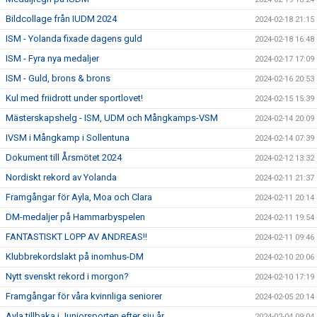
Bildcollage från IUDM 2024
2024-02-18 21:15
ISM - Yolanda fixade dagens guld
2024-02-18 16:48
ISM - Fyra nya medaljer
2024-02-17 17:09
ISM - Guld, brons & brons
2024-02-16 20:53
Kul med friidrott under sportlovet!
2024-02-15 15:39
Mästerskapshelg - ISM, UDM och Mångkamps-VSM
2024-02-14 20:09
IVSM i Mångkamp i Sollentuna
2024-02-14 07:39
Dokument till Årsmötet 2024
2024-02-12 13:32
Nordiskt rekord av Yolanda
2024-02-11 21:37
Framgångar för Ayla, Moa och Clara
2024-02-11 20:14
DM-medaljer på Hammarbyspelen
2024-02-11 19:54
FANTASTISKT LOPP AV ANDREAS!!
2024-02-11 09:46
Klubbrekordslakt på inomhus-DM
2024-02-10 20:06
Nytt svenskt rekord i morgon?
2024-02-10 17:19
Framgångar för våra kvinnliga seniorer
2024-02-05 20:14
Ayla tillbaka i Juniorsporten efter sju år
2024-02-04 09:04