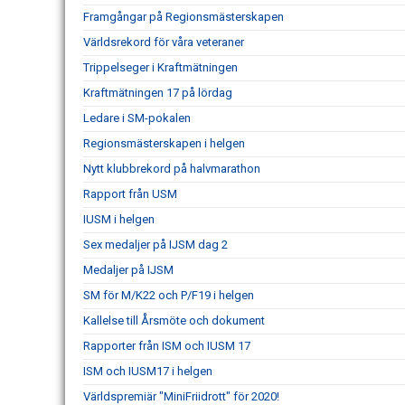
Framgångar på Regionsmästerskapen
Världsrekord för våra veteraner
Trippelseger i Kraftmätningen
Kraftmätningen 17 på lördag
Ledare i SM-pokalen
Regionsmästerskapen i helgen
Nytt klubbrekord på halvmarathon
Rapport från USM
IUSM i helgen
Sex medaljer på IJSM dag 2
Medaljer på IJSM
SM för M/K22 och P/F19 i helgen
Kallelse till Årsmöte och dokument
Rapporter från ISM och IUSM 17
ISM och IUSM17 i helgen
Världspremiär "MiniFriidrott" för 2020!