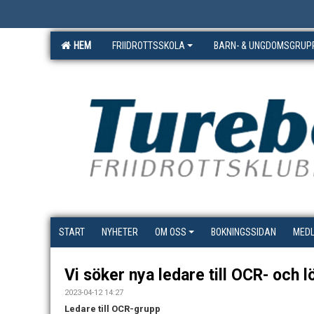
HEM
FRIIDROTTSSKOLA
BARN- & UNGDOMSGRUP
START
NYHETER
OM OSS
BOKNINGSSIDAN
MED
Vi söker nya ledare till OCR- och 
2023-04-12 14:27
Ledare till OCR-grupp