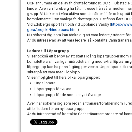
OCR är numera en del av friidrottsförbundet. OCR – Obstacle 
hinder. Även vi i Tureberg ha fått intresse från våra medlemma
grupp
. Vi tänker att våra aktiva som är i ålder 11 år och upp
komplement till sin vanliga friidrottsgrupp. Det finns flera OC
Vid Edsbergs sport fält och vid Upplands Väsby (
https://www
gora/projekt/hinderbana.html
)
Nu söker vi dig som kan tänka dig att vara ledare / tränare fö
Är du intresserad av att vara ledare, så kontakta Carin tränar
Ledare till Löpargrupp
Vi ser också ett behov av att starta igång löpargrupper inom Tu
komplettera sin vanliga friidrottsträning med extra
löpträning
löpargrupp kan ha pass 1 gång per vecka. Unga löpare eller v
siktar på att vara med i löplopp
Vi ser möjlighet till flera olika löpargrupper:
Unga löpare
Löpargrupp för vuxna
Löpargrupp för de som är nya i Sverige
Även här söker vi dig som redan är tränare/förälder inom Tureber
att bli ledare för en ny löpargrupp.
Är du intresserad så kontakta Carin tränarsamordnare på kans