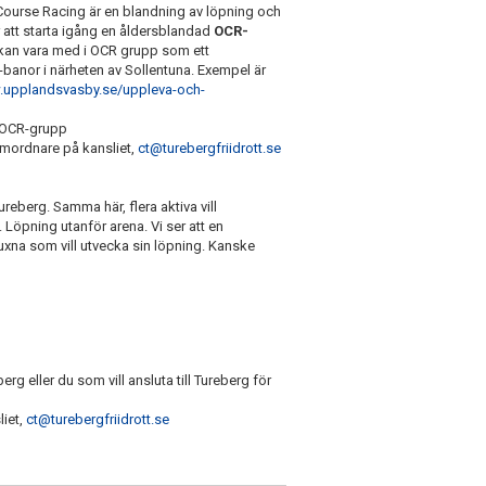
Course Racing är en blandning av löpning och
r att starta igång en åldersblandad
OCR-
åt kan vara med i OCR grupp som ett
R-banor i närheten av Sollentuna. Exempel är
.upplandsvasby.se/uppleva-och-
r OCR-grupp
samordnare på kansliet,
ct@turebergfriidrott.se
reberg. Samma här, flera aktiva vill
. Löpning utanför arena. Vi ser att en
uxna som vill utvecka sin löpning. Kanske
g eller du som vill ansluta till Tureberg för
liet,
ct@turebergfriidrott.se