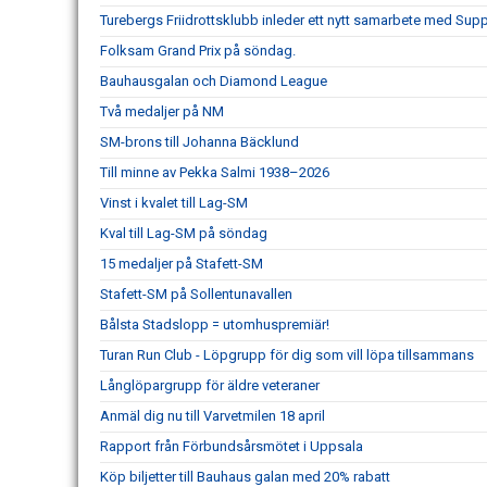
Turebergs Friidrottsklubb inleder ett nytt samarbete med Sup
Folksam Grand Prix på söndag.
Bauhausgalan och Diamond League
Två medaljer på NM
SM-brons till Johanna Bäcklund
Till minne av Pekka Salmi 1938–2026
Vinst i kvalet till Lag-SM
Kval till Lag-SM på söndag
15 medaljer på Stafett-SM
Stafett-SM på Sollentunavallen
Bålsta Stadslopp = utomhuspremiär!
Turan Run Club - Löpgrupp för dig som vill löpa tillsammans
Långlöpargrupp för äldre veteraner
Anmäl dig nu till Varvetmilen 18 april
Rapport från Förbundsårsmötet i Uppsala
Köp biljetter till Bauhaus galan med 20% rabatt