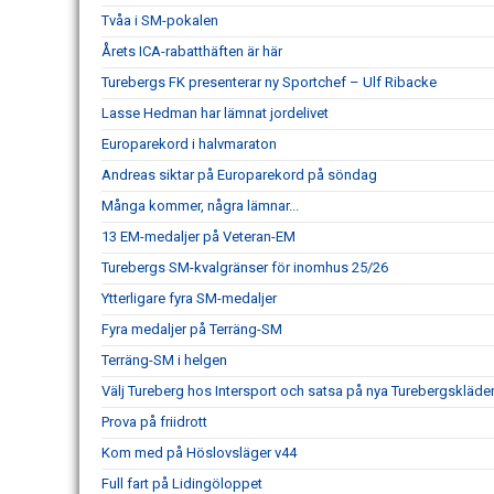
Tvåa i SM-pokalen
Årets ICA-rabatthäften är här
Turebergs FK presenterar ny Sportchef – Ulf Ribacke
Lasse Hedman har lämnat jordelivet
Europarekord i halvmaraton
Andreas siktar på Europarekord på söndag
Många kommer, några lämnar...
13 EM-medaljer på Veteran-EM
Turebergs SM-kvalgränser för inomhus 25/26
Ytterligare fyra SM-medaljer
Fyra medaljer på Terräng-SM
Terräng-SM i helgen
Välj Tureberg hos Intersport och satsa på nya Turebergskläde
Prova på friidrott
Kom med på Höslovsläger v44
Full fart på Lidingöloppet