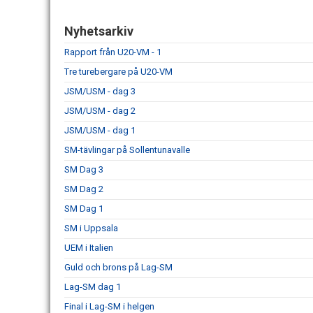
Nyhetsarkiv
Rapport från U20-VM - 1
Tre turebergare på U20-VM
JSM/USM - dag 3
JSM/USM - dag 2
JSM/USM - dag 1
SM-tävlingar på Sollentunavalle
SM Dag 3
SM Dag 2
SM Dag 1
SM i Uppsala
UEM i Italien
Guld och brons på Lag-SM
Lag-SM dag 1
Final i Lag-SM i helgen