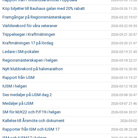
2026-03-30 13:28
Köp biljetter till Bauhaus galan med 20% rabatt
2026-03-26 11:25
Framgångar på Regionsmästerskapen
2026-03-22 19:07
Världsrekord för våra veteraner
2026-03-22 09:33
Trippelseger i Kraftmätningen
2026-03-21 20:47
Kraftmätningen 17 på lördag
2026-03-20 21:47
Ledare i SM-pokalen
2026-03-19 21:40
Regionsmästerskapen i helgen
2026-03-18 22:27
Nytt klubbrekord på halvmarathon
2026-03-16 20:45
Rapport från USM
2026-03-15 19:27
IUSM i helgen
2026-03-12 18:20
Sex medaljer på IJSM dag 2
2026-03-08 20:47
Medaljer på IJSM
2026-03-07 21:46
SM för M/K22 och P/F19 i helgen
2026-03-04 20:57
Kallelse till Årsmöte och dokument
2026-03-02
Rapporter från ISM och IUSM 17
2026-02-28 22:08
ISM och IUSM17 i helgen