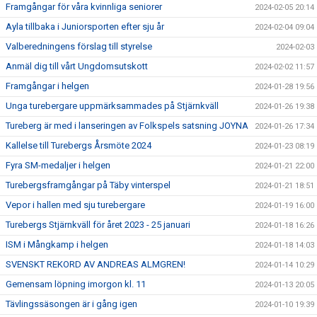
Framgångar för våra kvinnliga seniorer
2024-02-05 20:14
Ayla tillbaka i Juniorsporten efter sju år
2024-02-04 09:04
Valberedningens förslag till styrelse
2024-02-03
Anmäl dig till vårt Ungdomsutskott
2024-02-02 11:57
Framgångar i helgen
2024-01-28 19:56
Unga turebergare uppmärksammades på Stjärnkväll
2024-01-26 19:38
Tureberg är med i lanseringen av Folkspels satsning JOYNA
2024-01-26 17:34
Kallelse till Turebergs Årsmöte 2024
2024-01-23 08:19
Fyra SM-medaljer i helgen
2024-01-21 22:00
Turebergsframgångar på Täby vinterspel
2024-01-21 18:51
Vepor i hallen med sju turebergare
2024-01-19 16:00
Turebergs Stjärnkväll för året 2023 - 25 januari
2024-01-18 16:26
ISM i Mångkamp i helgen
2024-01-18 14:03
SVENSKT REKORD AV ANDREAS ALMGREN!
2024-01-14 10:29
Gemensam löpning imorgon kl. 11
2024-01-13 20:05
Tävlingssäsongen är i gång igen
2024-01-10 19:39