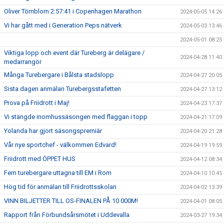
Oliver Törnblom 2:57:41 i Copenhagen Marathon
2024-05-05 14:26
Vi har gått med i Generation Peps nätverk
2024-05-03 13:46
2024-05-01 08:25
Viktiga lopp och event där Tureberg är delägare /
2024-04-28 11:40
medarrangör
Många Turebergare i Bålsta stadslopp
2024-04-27 20:05
Sista dagen anmälan Turebergsstafetten
2024-04-27 13:12
Prova på Friidrott i Maj!
2024-04-23 17:37
Vi stängde inomhussäsongen med flaggan i topp
2024-04-21 17:09
Yolanda har gjort säsongspremiär
2024-04-20 21:28
Vår nye sportchef - välkommen Edvard!
2024-04-19 19:59
Friidrott med ÖPPET HUS
2024-04-12 08:34
Fem turebergare uttagna till EM i Rom
2024-04-10 10:45
Hög tid för anmälan till Friidrottsskolan
2024-04-02 13:39
VINN BILJETTER TILL OS-FINALEN PÅ 10 000M!
2024-04-01 08:05
Rapport från Förbundsårsmötet i Uddevalla
2024-03-27 19:34