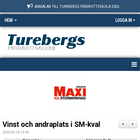
ANMÄLAN TILL TUREBERGS FRIIDROTTSSKOLA 2026
HEM
LOGGA IN
START
NYHETER
OM OSS
BOKNINGSSIDAN
Vinst och andraplats i SM-kval
<
>
MEDLEM
2023-05-18 16:09