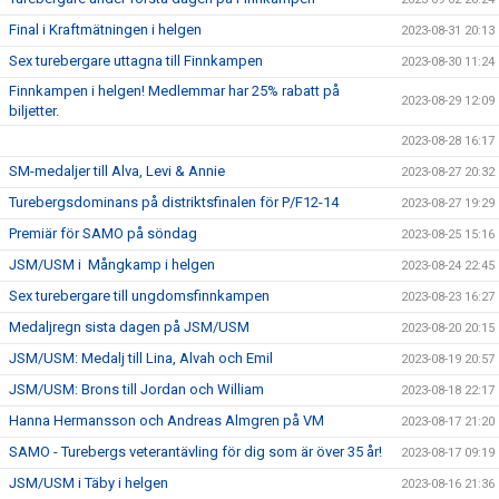
Final i Kraftmätningen i helgen
2023-08-31 20:13
Sex turebergare uttagna till Finnkampen
2023-08-30 11:24
Finnkampen i helgen! Medlemmar har 25% rabatt på
2023-08-29 12:09
biljetter.
2023-08-28 16:17
SM-medaljer till Alva, Levi & Annie
2023-08-27 20:32
Turebergsdominans på distriktsfinalen för P/F12-14
2023-08-27 19:29
Premiär för SAMO på söndag
2023-08-25 15:16
JSM/USM i Mångkamp i helgen
2023-08-24 22:45
Sex turebergare till ungdomsfinnkampen
2023-08-23 16:27
Medaljregn sista dagen på JSM/USM
2023-08-20 20:15
JSM/USM: Medalj till Lina, Alvah och Emil
2023-08-19 20:57
JSM/USM: Brons till Jordan och William
2023-08-18 22:17
Hanna Hermansson och Andreas Almgren på VM
2023-08-17 21:20
SAMO - Turebergs veterantävling för dig som är över 35 år!
2023-08-17 09:19
JSM/USM i Täby i helgen
2023-08-16 21:36