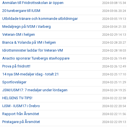
Anmälan till Friidrottsskolan är öppen
2024-03-08 15:34
20 turebergare till IUSM
2024-03-06 20:24
Utbildade tränare och kommande utbildningar
2024-03-05 19:13
Medaljregn på IVSM i Varberg
2024-03-04 21:33
Veteran-SM i helgen
2024-02-29 14:13
Bianca & Yolanda på VM i helgen
2024-02-28 20:27
Idrottsminister laddar för Veteran-VM
2024-02-28 18:03
Anactio sponsrar Turebergs stavhoppare
2024-02-26 19:49
Prova på friidrott!
2024-02-26 12:49
14 nya SM-medaljer idag - totalt 21
2024-02-25 17:10
Sportlovsläger
2024-02-25 11:29
JSM/USM17: 7 medaljer under lördagen
2024-02-24 19:25
HELGENS TV-TIPS!
2024-02-22 22:58
IJSM - IUSM17 i Örebro
2024-02-22 20:54
Rapport från Årsmötet
2024-02-22 11:56
Pristagare på Årsmötet
2024-02-22 09:13