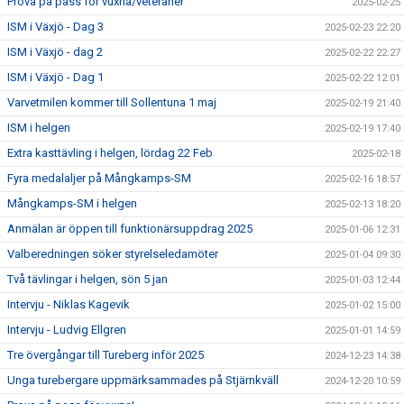
Prova på pass för vuxna/veteraner
2025-02-25
ISM i Växjö - Dag 3
2025-02-23 22:20
ISM i Växjö - dag 2
2025-02-22 22:27
ISM i Växjö - Dag 1
2025-02-22 12:01
Varvetmilen kommer till Sollentuna 1 maj
2025-02-19 21:40
ISM i helgen
2025-02-19 17:40
Extra kasttävling i helgen, lördag 22 Feb
2025-02-18
Fyra medalaljer på Mångkamps-SM
2025-02-16 18:57
Mångkamps-SM i helgen
2025-02-13 18:20
Anmälan är öppen till funktionärsuppdrag 2025
2025-01-06 12:31
Valberedningen söker styrelseledamöter
2025-01-04 09:30
Två tävlingar i helgen, sön 5 jan
2025-01-03 12:44
Intervju - Niklas Kagevik
2025-01-02 15:00
Intervju - Ludvig Ellgren
2025-01-01 14:59
Tre övergångar till Tureberg inför 2025
2024-12-23 14:38
Unga turebergare uppmärksammades på Stjärnkväll
2024-12-20 10:59