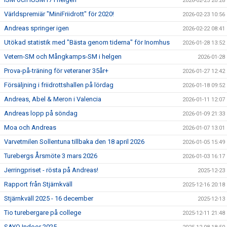
2026-02-25 20:28
Världspremiär "MiniFriidrott" för 2020!
2026-02-23 10:56
Andreas springer igen
2026-02-22 08:41
Utökad statistik med "Bästa genom tiderna" för Inomhus
2026-01-28 13:52
Vetern-SM och Mångkamps-SM i helgen
2026-01-28
Prova-på-träning för veteraner 35år+
2026-01-27 12:42
Försäljning i friidrottshallen på lördag
2026-01-18 09:52
Andreas, Abel & Meron i Valencia
2026-01-11 12:07
Andreas lopp på söndag
2026-01-09 21:33
Moa och Andreas
2026-01-07 13:01
Varvetmilen Sollentuna tillbaka den 18 april 2026
2026-01-05 15:49
Turebergs Årsmöte 3 mars 2026
2026-01-03 16:17
Jerringpriset - rösta på Andreas!
2025-12-23
Rapport från Stjärnkväll
2025-12-16 20:18
Stjärnkväll 2025 - 16 december
2025-12-13
Tio turebergare på college
2025-12-11 21:48
SAYO Indoor 2025