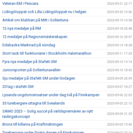
Veteran-EM i Pescara
2023-09-21 22:17
Lidingöloppet och Lilla Lidingöloppet nu i helgen
2023-09-20 10:06
Artikel om klubben på Mitt i Sollentuna
2023-09-19 10:58
12 nya medaljer på RM
2023-09-18 20:48
12 medaljer på Regionsmästerskapen
2023-09-16 20:47
Edsbacka Marknad på söndag
2023-09-13 18:28
Stort tack till funktionärer i Stockholm Halvmarathon
2023-09-11 17:33
Fyra nya medaljer på Stafett-SM
2023-09-10 19:14
Juniorsporten på Sollentunavallen
2023-09-10 18:45
Sju medaljer på Stafett-SM under lördagen
2023-09-09 20:09
20 lag i stafett-SM
2023-09-07 18:27
Lysande ungdomsinsatser under dag två på Finnkampen
2023-09-06 22:03
33 turebergare uttagna till Svealands
2023-09-05 22:15
SAMO 2023 – Solig succé på världspremiären av nytt
2023-09-04 21:33
tävlingskoncept
Brons till killarna på Kraftmätningen
2023-09-03 19:40
Turebergare under första dagen på Finnkampen
2023-09-02 20:24