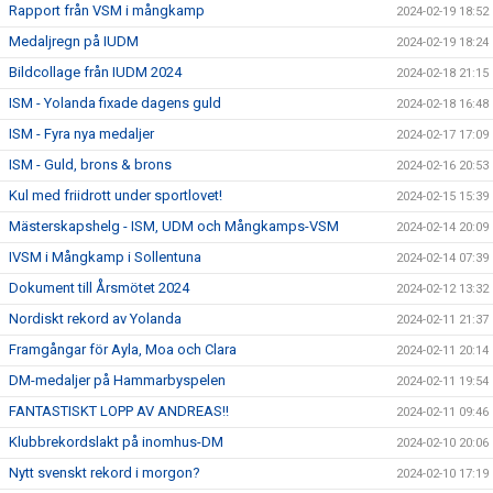
Rapport från VSM i mångkamp
2024-02-19 18:52
Medaljregn på IUDM
2024-02-19 18:24
Bildcollage från IUDM 2024
2024-02-18 21:15
ISM - Yolanda fixade dagens guld
2024-02-18 16:48
ISM - Fyra nya medaljer
2024-02-17 17:09
ISM - Guld, brons & brons
2024-02-16 20:53
Kul med friidrott under sportlovet!
2024-02-15 15:39
Mästerskapshelg - ISM, UDM och Mångkamps-VSM
2024-02-14 20:09
IVSM i Mångkamp i Sollentuna
2024-02-14 07:39
Dokument till Årsmötet 2024
2024-02-12 13:32
Nordiskt rekord av Yolanda
2024-02-11 21:37
Framgångar för Ayla, Moa och Clara
2024-02-11 20:14
DM-medaljer på Hammarbyspelen
2024-02-11 19:54
FANTASTISKT LOPP AV ANDREAS!!
2024-02-11 09:46
Klubbrekordslakt på inomhus-DM
2024-02-10 20:06
Nytt svenskt rekord i morgon?
2024-02-10 17:19