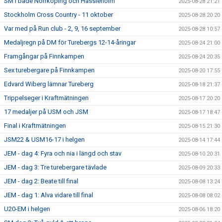
SM i både Norrköping och Hässleholm
2025-08-28 21:21
Stockholm Cross Country - 11 oktober
2025-08-28 20:20
Var med på Run club - 2, 9, 16 september
2025-08-28 10:57
Medaljregn på DM för Turebergs 12-14-åringar
2025-08-24 21:00
Framgångar på Finnkampen
2025-08-24 20:35
Sex turebergare på Finnkampen
2025-08-20 17:55
Edvard Wiberg lämnar Tureberg
2025-08-18 21:37
Trippelseger i Kraftmätningen
2025-08-17 20:20
17 medaljer på USM och JSM
2025-08-17 18:47
Final i Kraftmätningen
2025-08-15 21:30
JSM22 & USM16-17 i helgen
2025-08-14 17:44
JEM - dag 4: Fyra och nia i längd och stav
2025-08-10 20:31
JEM - dag 3: Tre turebergare tävlade
2025-08-09 20:33
JEM - dag 2: Beate till final
2025-08-08 13:24
JEM - dag 1: Alva vidare till final
2025-08-08 08:02
U20-EM i helgen
2025-08-06 18:20