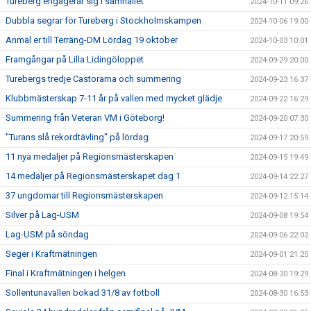
Tureberg engagerar sig i samhället
2024-10-11 09:26
Dubbla segrar för Tureberg i Stockholmskampen
2024-10-06 19:00
Anmäl er till Terräng-DM Lördag 19 oktober
2024-10-03 10:01
Framgångar på Lilla Lidingöloppet
2024-09-29 20:00
Turebergs tredje Castorama och summering
2024-09-23 16:37
Klubbmästerskap 7-11 år på vallen med mycket glädje
2024-09-22 16:29
Summering från Veteran VM i Göteborg!
2024-09-20 07:30
"Turans slå rekordtävling" på lördag
2024-09-17 20:59
11 nya medaljer på Regionsmästerskapen
2024-09-15 19:49
14 medaljer på Regionsmästerskapet dag 1
2024-09-14 22:27
37 ungdomar till Regionsmästerskapen
2024-09-12 15:14
Silver på Lag-USM
2024-09-08 19:54
Lag-USM på söndag
2024-09-06 22:02
Seger i Kraftmätningen
2024-09-01 21:25
Final i Kraftmätningen i helgen
2024-08-30 19:29
Sollentunavallen bokad 31/8 av fotboll
2024-08-30 16:53