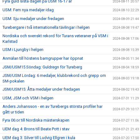
Fyra guld sista dagen på USM 16-17 år
2024-08-11 20:57
USM: Fem nya medaljer idag
2024-08-10 22:29
USM: Sju medaljer under fredagen
2024-08-09 21:44
Turebergare i två internationella tävlingar i helgen
2024-08-08 19:47
Nordiska och svenskt rekord för Turans veteraner på VSM i
2024-08-08 17:06
Karlstad
USM i Ljungby i helgen
2024-08-08 15:39
Anmälan till höstens barngrupper har öppnat
2024-08-05 11:34
JSM/USM15 Söndag: Guldregn för Tureberg
2024-08-04 18:59
JSM/USM Lördag: 6 medaljer, klubbrekord och grepp om
2024-08-03 19:18
SM-pokalen
JSM/USM15: Åtta medaljer under fredagen
2024-08-02 19:43
USM, JSM och VSM i helgen
2024-07-31 11:29
Anders Johansson - en av Turebergs största profiler har
2024-07-29 10:17
gått ur tiden
Fyra 06:or till Nordiska mästerskapen
2024-07-27 11:06
UEM dag 4: Brons till Beate Pott i stav
2024-07-21 21:43
UEM dag 3: Silver till Ludvig Ellgren i kula
2024-07-20 17:50