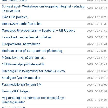
2025-12-08 18:50
Schysst spel - Workshops om kroppslig integritet - söndag
2025-11-06 21:28
16 november
Tvåa i SM-pokalen
2025-11-02 12:23
Årets ICA-rabatthäften är här
2025-10-31 11:33
Turebergs FK presenterar ny Sportchef – Ulf Ribacke
2025-10-27 21:59
Lasse Hedman har lämnat jordelivet
2025-10-27 21:22
Europarekord i halvmaraton
2025-10-26 17:44
Andreas siktar på Europarekord på söndag
2025-10-25 12:03
Många kommer, några lämnar...
2025-10-25 11:47
13 EM-medaljer på Veteran-EM
2025-10-21 21:47
Turebergs SM-kvalgränser för inomhus 25/26
2025-10-20 18:49
Ytterligare fyra SM-medaljer
2025-10-19 19:42
Fyra medaljer på Terräng-SM
2025-10-18 20:00
Terräng-SM i helgen
2025-10-16 21:31
Välj Tureberg hos Intersport och satsa på nya
2025-10-15 14:24
Turebergskläder