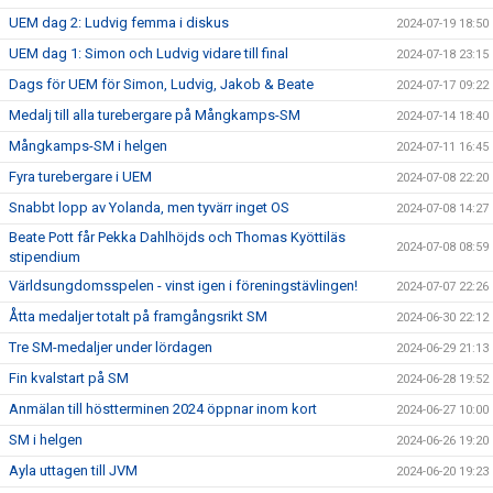
UEM dag 2: Ludvig femma i diskus
2024-07-19 18:50
UEM dag 1: Simon och Ludvig vidare till final
2024-07-18 23:15
Dags för UEM för Simon, Ludvig, Jakob & Beate
2024-07-17 09:22
Medalj till alla turebergare på Mångkamps-SM
2024-07-14 18:40
Mångkamps-SM i helgen
2024-07-11 16:45
Fyra turebergare i UEM
2024-07-08 22:20
Snabbt lopp av Yolanda, men tyvärr inget OS
2024-07-08 14:27
Beate Pott får Pekka Dahlhöjds och Thomas Kyöttiläs
2024-07-08 08:59
stipendium
Världsungdomsspelen - vinst igen i föreningstävlingen!
2024-07-07 22:26
Åtta medaljer totalt på framgångsrikt SM
2024-06-30 22:12
Tre SM-medaljer under lördagen
2024-06-29 21:13
Fin kvalstart på SM
2024-06-28 19:52
Anmälan till höstterminen 2024 öppnar inom kort
2024-06-27 10:00
SM i helgen
2024-06-26 19:20
Ayla uttagen till JVM
2024-06-20 19:23