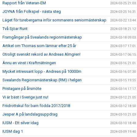
Rapport från Veteran-EM
2024-03-25 21:03
JOYNA från Folkspel - nästa steg
2024-03-25 16:31
Läget för turebergarna inför sommarens seniormästerskap
2024-03-22 13:44
Två Sjöar Runt
2024-03-18 21:12
Framgångar på Svealands regionmästerskap
2024-03-18 09:03
Artikel om Thomas som lämnar efter 25 år
2024-03-17 17:01
Otroligt svenskt rekord av Andreas Almgren!
2024-03-17 06:15
Ännu en vinst i Kraftmätningen
2024-03-16 21:01
Mycket intressant lopp - Andreas på 10000m
2024-03-16 07:30
Svealands Regionsmästerskap (RM) i helgen
2024-03-15 19:55
Pristagare på årsmöte
2024-03-14 17:17
Vi är bäst i Sverige just nu!
2024-03-12 21:05
Friidrottskul för barn födda 2017/2018
2024-03-12 18:50
Jesper A på landslagsuppdrag
2024-03-10 21:03
IUSM - Ett silver idag
2024-03-10 18:48
IUSM dag 1
2024-03-09 19:40