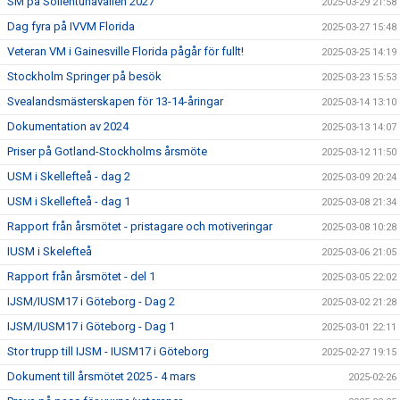
SM på Sollentunavallen 2027
2025-03-29 21:58
Dag fyra på IVVM Florida
2025-03-27 15:48
Veteran VM i Gainesville Florida pågår för fullt!
2025-03-25 14:19
Stockholm Springer på besök
2025-03-23 15:53
Svealandsmästerskapen för 13-14-åringar
2025-03-14 13:10
Dokumentation av 2024
2025-03-13 14:07
Priser på Gotland-Stockholms årsmöte
2025-03-12 11:50
USM i Skellefteå - dag 2
2025-03-09 20:24
USM i Skellefteå - dag 1
2025-03-08 21:34
Rapport från årsmötet - pristagare och motiveringar
2025-03-08 10:28
IUSM i Skelefteå
2025-03-06 21:05
Rapport från årsmötet - del 1
2025-03-05 22:02
IJSM/IUSM17 i Göteborg - Dag 2
2025-03-02 21:28
IJSM/IUSM17 i Göteborg - Dag 1
2025-03-01 22:11
Stor trupp till IJSM - IUSM17 i Göteborg
2025-02-27 19:15
Dokument till årsmötet 2025 - 4 mars
2025-02-26