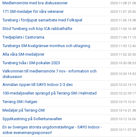
Medlemsmöte med bra diskussioner
2023-11-08 21:58
171 SM-medaljer för våra veteraner
2023-11-07 20:46
Tureberg i fördjupat samarbete med Folkspel
2023-11-06 14:38
Stöd Tureberg och köp ICA-rabbathäfte
2023-11-04 16:38
Tredjeplats i Castorama
2023-11-04 11:10
Turebergs SM-kvalgränser inomhus och uttagning
2023-11-03 12:46
Alla våra SM-medaljörer
2023-11-02 20:30
Tureberg tvåa i SM-pokalen 2023
2023-10-30 08:53
Välkommen till medlemsmöte 7 nov - information och
2023-10-24 14:42
diskussion
Anmälan öppen till SAYO Indoor 2-3 dec
2023-10-23 14:19
100-medaljsvallen sprängd på Terräng-SM i Halmstad
2023-10-22 09:17
Terräng-SM i helgen
2023-10-19 10:41
Medaljer på Terräng-DM
2023-10-14 21:38
Spjutkastning på Sollentunavallen
2023-10-12 16:06
En av Sveriges största ungdomstävlingar - SAYO Indoor -
2023-10-11 07:59
söker evenemangssponsor!