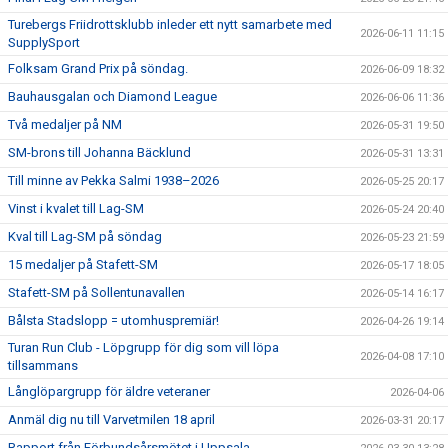
Turebergs Friidrottsklubb inleder ett nytt samarbete med
2026-06-11 11:15
SupplySport
Folksam Grand Prix på söndag.
2026-06-09 18:32
Bauhausgalan och Diamond League
2026-06-06 11:36
Två medaljer på NM
2026-05-31 19:50
SM-brons till Johanna Bäcklund
2026-05-31 13:31
Till minne av Pekka Salmi 1938–2026
2026-05-25 20:17
Vinst i kvalet till Lag-SM
2026-05-24 20:40
Kval till Lag-SM på söndag
2026-05-23 21:59
15 medaljer på Stafett-SM
2026-05-17 18:05
Stafett-SM på Sollentunavallen
2026-05-14 16:17
Bålsta Stadslopp = utomhuspremiär!
2026-04-26 19:14
Turan Run Club - Löpgrupp för dig som vill löpa
2026-04-08 17:10
tillsammans
Långlöpargrupp för äldre veteraner
2026-04-06
Anmäl dig nu till Varvetmilen 18 april
2026-03-31 20:17
Rapport från Förbundsårsmötet i Uppsala