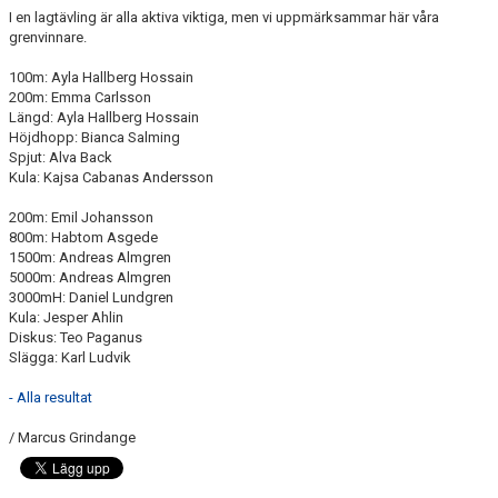
I en lagtävling är alla aktiva viktiga, men vi uppmärksammar här våra
grenvinnare.
100m: Ayla Hallberg Hossain
200m: Emma Carlsson
Längd: Ayla Hallberg Hossain
Höjdhopp: Bianca Salming
Spjut: Alva Back
Kula: Kajsa Cabanas Andersson
200m: Emil Johansson
800m: Habtom Asgede
1500m: Andreas Almgren
5000m: Andreas Almgren
3000mH: Daniel Lundgren
Kula: Jesper Ahlin
Diskus: Teo Paganus
Slägga: Karl Ludvik
- Alla resultat
/ Marcus Grindange