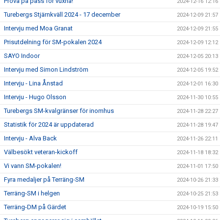
Prova på pass för vuxna!
2024-12-16 12:16
Turebergs Stjärnkväll 2024 - 17 december
2024-12-09 21:57
Intervju med Moa Granat
2024-12-09 21:55
Prisutdelning för SM-pokalen 2024
2024-12-09 12:12
SAYO Indoor
2024-12-05 20:13
Intervju med Simon Lindström
2024-12-05 19:52
Intervju - Lina Ånstad
2024-12-01 16:30
Intervju - Hugo Olsson
2024-11-30 10:55
Turebergs SM-kvalgränser för inomhus
2024-11-28 22:27
Statistik för 2024 är uppdaterad
2024-11-28 19:47
Intervju - Alva Back
2024-11-26 22:11
Välbesökt veteran-kickoff
2024-11-18 18:32
Vi vann SM-pokalen!
2024-11-01 17:50
Fyra medaljer på Terräng-SM
2024-10-26 21:33
Terräng-SM i helgen
2024-10-25 21:53
Terräng-DM på Gärdet
2024-10-19 15:50