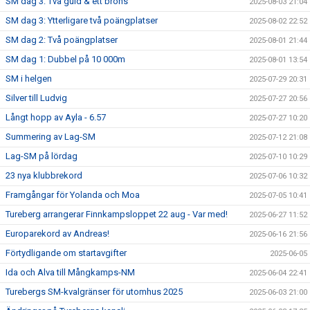
SM dag 3: Två guld & ett brons
2025-08-03 21:04
SM dag 3: Ytterligare två poängplatser
2025-08-02 22:52
SM dag 2: Två poängplatser
2025-08-01 21:44
SM dag 1: Dubbel på 10 000m
2025-08-01 13:54
SM i helgen
2025-07-29 20:31
Silver till Ludvig
2025-07-27 20:56
Långt hopp av Ayla - 6.57
2025-07-27 10:20
Summering av Lag-SM
2025-07-12 21:08
Lag-SM på lördag
2025-07-10 10:29
23 nya klubbrekord
2025-07-06 10:32
Framgångar för Yolanda och Moa
2025-07-05 10:41
Tureberg arrangerar Finnkampsloppet 22 aug - Var med!
2025-06-27 11:52
Europarekord av Andreas!
2025-06-16 21:56
Förtydligande om startavgifter
2025-06-05
Ida och Alva till Mångkamps-NM
2025-06-04 22:41
Turebergs SM-kvalgränser för utomhus 2025
2025-06-03 21:00