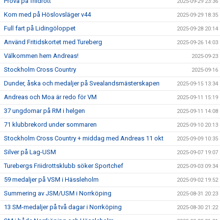
Prova på friidrott
2025-09-29 23:36
Kom med på Höslovsläger v44
2025-09-29 18:35
Full fart på Lidingöloppet
2025-09-28 20:14
Använd Fritidskortet med Tureberg
2025-09-26 14:03
Välkommen hem Andreas!
2025-09-23
Stockholm Cross Country
2025-09-16
Dunder, åska och medaljer på Svealandsmästerskapen
2025-09-15 13:34
Andreas och Moa är redo för VM
2025-09-11 15:19
37 ungdomar på RM i helgen
2025-09-11 14:08
71 klubbrekord under sommaren
2025-09-10 20:13
Stockholm Cross Country + middag med Andreas 11 okt
2025-09-09 10:35
Silver på Lag-USM
2025-09-07 19:07
Turebergs Friidrottsklubb söker Sportchef
2025-09-03 09:34
59 medaljer på VSM i Hässleholm
2025-09-02 19:52
Summering av JSM/USM i Norrköping
2025-08-31 20:23
13 SM-medaljer på två dagar i Norrköping
2025-08-30 21:22