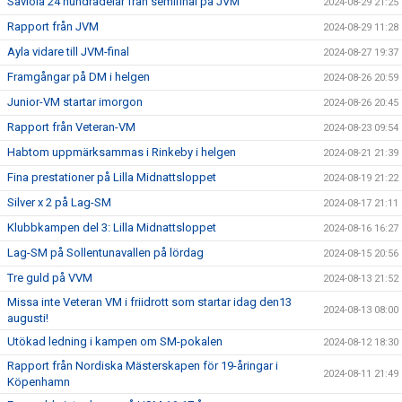
Saviola 24 hundradelar från semifinal på JVM
2024-08-29 21:25
Rapport från JVM
2024-08-29 11:28
Ayla vidare till JVM-final
2024-08-27 19:37
Framgångar på DM i helgen
2024-08-26 20:59
Junior-VM startar imorgon
2024-08-26 20:45
Rapport från Veteran-VM
2024-08-23 09:54
Habtom uppmärksammas i Rinkeby i helgen
2024-08-21 21:39
Fina prestationer på Lilla Midnattsloppet
2024-08-19 21:22
Silver x 2 på Lag-SM
2024-08-17 21:11
Klubbkampen del 3: Lilla Midnattsloppet
2024-08-16 16:27
Lag-SM på Sollentunavallen på lördag
2024-08-15 20:56
Tre guld på VVM
2024-08-13 21:52
Missa inte Veteran VM i friidrott som startar idag den13
2024-08-13 08:00
augusti!
Utökad ledning i kampen om SM-pokalen
2024-08-12 18:30
Rapport från Nordiska Mästerskapen för 19-åringar i
2024-08-11 21:49
Köpenhamn