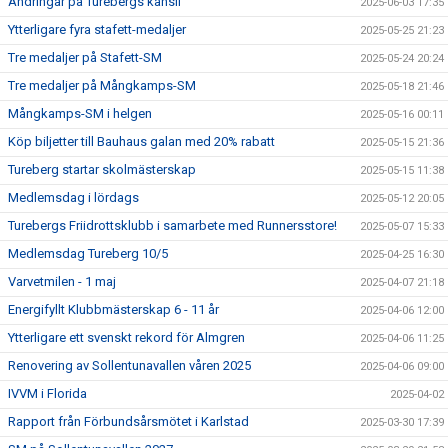
Ändringar på Turebergs kansli
2025-06-03 17:35
Ytterligare fyra stafett-medaljer
2025-05-25 21:23
Tre medaljer på Stafett-SM
2025-05-24 20:24
Tre medaljer på Mångkamps-SM
2025-05-18 21:46
Mångkamps-SM i helgen
2025-05-16 00:11
Köp biljetter till Bauhaus galan med 20% rabatt
2025-05-15 21:36
Tureberg startar skolmästerskap
2025-05-15 11:38
Medlemsdag i lördags
2025-05-12 20:05
Turebergs Friidrottsklubb i samarbete med Runnersstore!
2025-05-07 15:33
Medlemsdag Tureberg 10/5
2025-04-25 16:30
Varvetmilen - 1 maj
2025-04-07 21:18
Energifyllt Klubbmästerskap 6 - 11 år
2025-04-06 12:00
Ytterligare ett svenskt rekord för Almgren
2025-04-06 11:25
Renovering av Sollentunavallen våren 2025
2025-04-06 09:00
IVVM i Florida
2025-04-02
Rapport från Förbundsårsmötet i Karlstad
2025-03-30 17:39