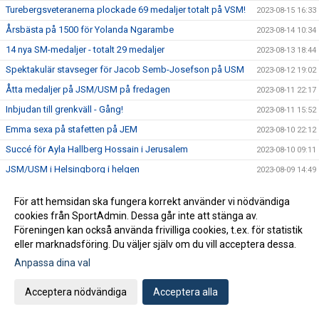
Turebergsveteranerna plockade 69 medaljer totalt på VSM!
2023-08-15 16:33
Årsbästa på 1500 för Yolanda Ngarambe
2023-08-14 10:34
14 nya SM-medaljer - totalt 29 medaljer
2023-08-13 18:44
Spektakulär stavseger för Jacob Semb-Josefson på USM
2023-08-12 19:02
Åtta medaljer på JSM/USM på fredagen
2023-08-11 22:17
Inbjudan till grenkväll - Gång!
2023-08-11 15:52
Emma sexa på stafetten på JEM
2023-08-10 22:12
Succé för Ayla Hallberg Hossain i Jerusalem
2023-08-10 09:11
JSM/USM i Helsingborg i helgen
2023-08-09 14:49
U20-EM: Ayla Hallberg Hossain till längdfinal
2023-08-09 09:46
För att hemsidan ska fungera korrekt använder vi nödvändiga
U20-EM med tre turebergare
2023-08-06 23:03
cookies från SportAdmin. Dessa går inte att stänga av.
VSM i helgen
Föreningen kan också använda frivilliga cookies, t.ex. för statistik
2023-08-03 22:32
eller marknadsföring. Du väljer själv om du vill acceptera dessa.
Nu kör vi igen den populära prova på dagen för vuxna!
2023-08-03 11:34
Anpassa dina val
Massor av bilder från SM
2023-07-31 16:02
Hanna Hermansson SM-drottning i Söderhamn
2023-07-30 21:40
Acceptera nödvändiga
Acceptera alla
SM-program för söndag
2023-07-30 10:02