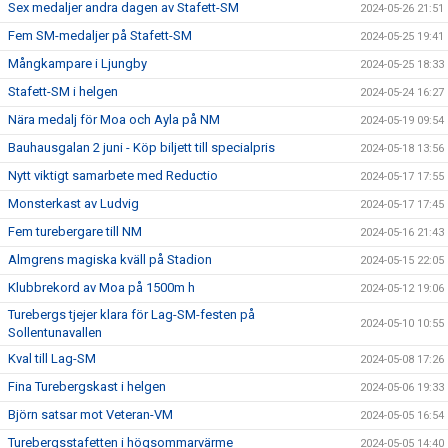
Sex medaljer andra dagen av Stafett-SM
2024-05-26 21:51
Fem SM-medaljer på Stafett-SM
2024-05-25 19:41
Mångkampare i Ljungby
2024-05-25 18:33
Stafett-SM i helgen
2024-05-24 16:27
Nära medalj för Moa och Ayla på NM
2024-05-19 09:54
Bauhausgalan 2 juni - Köp biljett till specialpris
2024-05-18 13:56
Nytt viktigt samarbete med Reductio
2024-05-17 17:55
Monsterkast av Ludvig
2024-05-17 17:45
Fem turebergare till NM
2024-05-16 21:43
Almgrens magiska kväll på Stadion
2024-05-15 22:05
Klubbrekord av Moa på 1500m h
2024-05-12 19:06
Turebergs tjejer klara för Lag-SM-festen på
2024-05-10 10:55
Sollentunavallen
Kval till Lag-SM
2024-05-08 17:26
Fina Turebergskast i helgen
2024-05-06 19:33
Björn satsar mot Veteran-VM
2024-05-05 16:54
Turebergsstafetten i högsommarvärme
2024-05-05 14:40