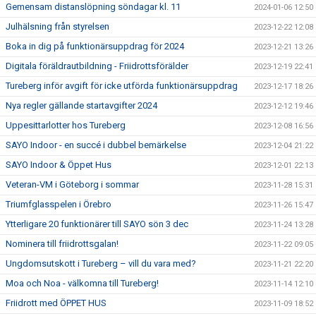
Gemensam distanslöpning söndagar kl. 11
2024-01-06 12:50
Julhälsning från styrelsen
2023-12-22 12:08
Boka in dig på funktionärsuppdrag för 2024
2023-12-21 13:26
Digitala föräldrautbildning - Friidrottsförälder
2023-12-19 22:41
Tureberg inför avgift för icke utförda funktionärsuppdrag
2023-12-17 18:26
Nya regler gällande startavgifter 2024
2023-12-12 19:46
Uppesittarlotter hos Tureberg
2023-12-08 16:56
SAYO Indoor - en succé i dubbel bemärkelse
2023-12-04 21:22
SAYO Indoor & Öppet Hus
2023-12-01 22:13
Veteran-VM i Göteborg i sommar
2023-11-28 15:31
Triumfglasspelen i Örebro
2023-11-26 15:47
Ytterligare 20 funktionärer till SAYO sön 3 dec
2023-11-24 13:28
Nominera till friidrottsgalan!
2023-11-22 09:05
Ungdomsutskott i Tureberg – vill du vara med?
2023-11-21 22:20
Moa och Noa - välkomna till Tureberg!
2023-11-14 12:10
Friidrott med ÖPPET HUS
2023-11-09 18:52