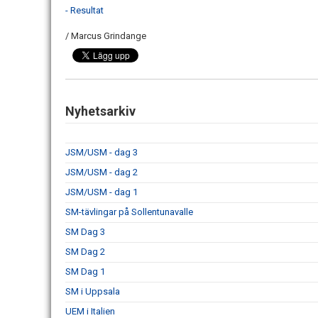
- Resultat
/ Marcus Grindange
Nyhetsarkiv
JSM/USM - dag 3
JSM/USM - dag 2
JSM/USM - dag 1
SM-tävlingar på Sollentunavalle
SM Dag 3
SM Dag 2
SM Dag 1
SM i Uppsala
UEM i Italien