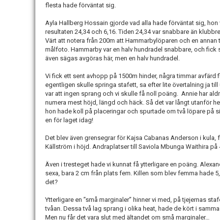
flesta hade förväntat sig.
Ayla Hallberg Hossain gjorde vad alla hade förväntat sig, 
resultaten 24,34 och 6,16. Tiden 24,34 var snabbare än klubbre
Värt att notera från 200m att Hammarbylöparen och en annan 
målfoto. Hammarby var en halv hundradel snabbare, och fick s
även sägas avgöras här, men en halv hundradel.
Vi fick ett sent avhopp på 1500m hinder, några timmar avfärd 
egentligen skulle springa stafett, sa efter lite övertalning ja ti
var att ingen sprang och vi skulle få noll poäng. Annie har al
numera mest höjd, längd och häck. Så det var långt utanför 
hon hade koll på placeringar och spurtade om två löpare på si
en för laget idag!
Det blev även grensegrar för Kajsa Cabanas Anderson i kula, f
Källström i höjd. Andraplatser till Saviola Mbunga Waithira 
Även i tresteget hade vi kunnat få ytterligare en poäng. Ale
sexa, bara 2 cm från plats fem. Killen som blev femma hade 5,2
det?
Ytterligare en ”små marginaler” hinner vi med, på tjejernas stafe
tvåan. Dessa två lag sprang i olika heat, hade de kört i sam
Men nu får det vara slut med ältandet om små marginaler…