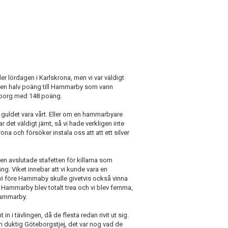
er lördagen i Karlskrona, men vi var väldigt
t en halv poäng till Hammarby som vann
teborg med 148 poäng.
 guldet vara vårt. Eller om en hammarbyare
ar det väldigt jämt, så vi hade verkligen inte
na och försöker instala oss att att ett silver
den avslutade stafetten för killarna som
. Viket innebar att vi kunde vara en
i före Hammaby skulle givetvis också vinna
. Hammarby blev totalt trea och vi blev femma,
Hammarby.
n i tävlingen, då de flesta redan rivit ut sig.
n duktig Göteborgstjej, det var nog vad de