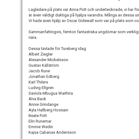
Lagledare på plats var Anna Pott och undertecknade, vi har för
är även väldigt duktiga på hjälpa varandra. Många av dessa u
Vi hade även hjälp av Oscar Gidewall som var på plats som co
Sammanfattingvis, femton fantastiska ungdomar som verkligen
nära.
Dessa tävlade för Tureberg idag:
Albert Ziegler
Alexander Mickelsson
Gustav Källström
Jacob Rune
Jonathan Edberg
Karl Thilers
Ludvig Ellgren
Saviola Mbugua Waithira
Alva Back
Annie Grindange
Ayla Hallberg Hossain
Beate Pott
Elin Runemar
Emmie Wedin
Kajsa Cabanas Andersson