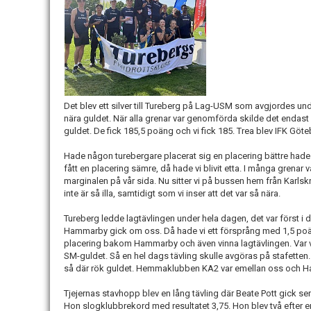
Det blev ett silver till Tureberg på Lag-USM som avgjordes und
nära guldet. När alla grenar var genomförda skilde det endas
guldet. De fick 185,5 poäng och vi fick 185. Trea blev IFK Gö
Hade någon turebergare placerat sig en placering bättre hade
fått en placering sämre, då hade vi blivit etta. I många grenar v
marginalen på vår sida. Nu sitter vi på bussen hem från Karlskro
inte är så illa, samtidigt som vi inser att det var så nära.
Tureberg ledde lagtävlingen under hela dagen, det var först i 
Hammarby gick om oss. Då hade vi ett försprång med 1,5 poäng
placering bakom Hammarby och även vinna lagtävlingen. Var v
SM-guldet. Så en hel dags tävling skulle avgöras på stafetten
så där rök guldet. Hemmaklubben KA2 var emellan oss och 
Tjejernas stavhopp blev en lång tävling där Beate Pott gick sent i
Hon slogklubbrekord med resultatet 3,75. Hon blev två efter e