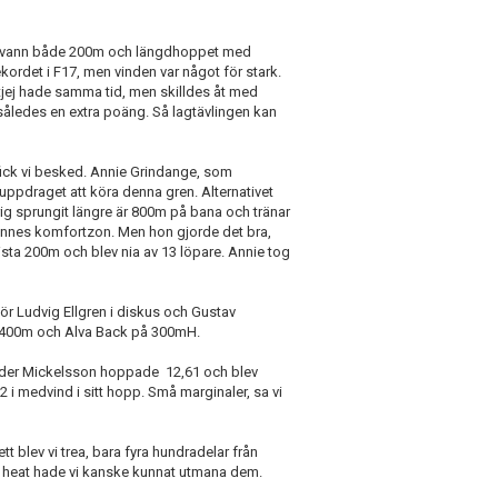
hon vann både 200m och längdhoppet med
kordet i F17, men vinden var något för stark.
tjej hade samma tid, men skilldes åt med
åledes en extra poäng. Så lagtävlingen kan
fick vi besked. Annie Grindange, som
ll uppdraget att köra denna gren. Alternativet
drig sprungit längre är 800m på bana och tränar
hennes komfortzon. Men hon gjorde det bra,
sta 200m och blev nia av 13 löpare. Annie tog
ör Ludvig Ellgren i diskus och Gustav
på 400m och Alva Back på 300mH.
xander Mickelsson hoppade 12,61 och blev
 i medvind i sitt hopp. Små marginaler, sa vi
tt blev vi trea, bara fyra hundradelar från
ma heat hade vi kanske kunnat utmana dem.