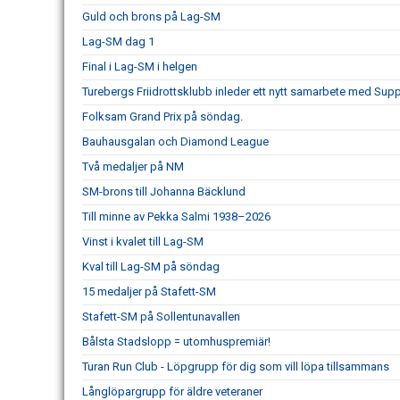
Guld och brons på Lag-SM
Lag-SM dag 1
Final i Lag-SM i helgen
Turebergs Friidrottsklubb inleder ett nytt samarbete med Sup
Folksam Grand Prix på söndag.
Bauhausgalan och Diamond League
Två medaljer på NM
SM-brons till Johanna Bäcklund
Till minne av Pekka Salmi 1938–2026
Vinst i kvalet till Lag-SM
Kval till Lag-SM på söndag
15 medaljer på Stafett-SM
Stafett-SM på Sollentunavallen
Bålsta Stadslopp = utomhuspremiär!
Turan Run Club - Löpgrupp för dig som vill löpa tillsammans
Långlöpargrupp för äldre veteraner