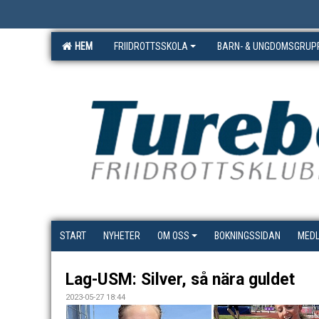
HEM
FRIIDROTTSSKOLA
BARN- & UNGDOMSGRUP
START
NYHETER
OM OSS
BOKNINGSSIDAN
MED
Lag-USM: Silver, så nära guldet
2023-05-27 18:44