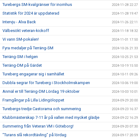
Turebergs SM-kvalgränser för inomhus
2024-11-28 22:27
Statistik för 2024 är uppdaterad
2024-11-28 19:47
Intervju - Alva Back
2024-11-26 22:11
Välbesökt veteran-kickoff
2024-11-18 18:32
Vi vann SM-pokalen!
2024-11-01 17:50
Fyra medaljer på Terräng-SM
2024-10-26 21:33
Terräng-SM i helgen
2024-10-25 21:53
Terräng-DM på Gärdet
2024-10-19 15:50
Tureberg engagerar sig i samhället
2024-10-11 09:26
Dubbla segrar för Tureberg i Stockholmskampen
2024-10-06 19:00
Anmäl er till Terräng-DM Lördag 19 oktober
2024-10-03 10:01
Framgångar på Lilla Lidingöloppet
2024-09-29 20:00
Turebergs tredje Castorama och summering
2024-09-23 16:37
Klubbmästerskap 7-11 år på vallen med mycket glädje
2024-09-22 16:29
Summering från Veteran VM i Göteborg!
2024-09-20 07:30
"Turans slå rekordtävling" på lördag
2024-09-17 20:59