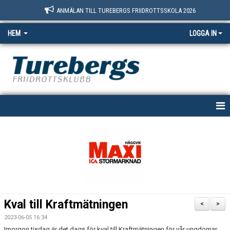
ANMÄLAN TILL TUREBERGS FRIIDROTTSSKOLA 2026
HEM
LOGGA IN
START
NYHETER
OM OSS
BOKNINGSSIDAN
Kval till Kraftmätningen
<
>
MEDLEM
2023-06-05 16:34
Imorgon tisdag är det dags för kval till Kraftmätningen för vår ungdomar