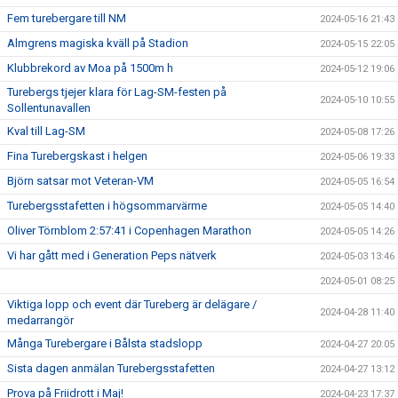
Fem turebergare till NM
2024-05-16 21:43
Almgrens magiska kväll på Stadion
2024-05-15 22:05
Klubbrekord av Moa på 1500m h
2024-05-12 19:06
Turebergs tjejer klara för Lag-SM-festen på
2024-05-10 10:55
Sollentunavallen
Kval till Lag-SM
2024-05-08 17:26
Fina Turebergskast i helgen
2024-05-06 19:33
Björn satsar mot Veteran-VM
2024-05-05 16:54
Turebergsstafetten i högsommarvärme
2024-05-05 14:40
Oliver Törnblom 2:57:41 i Copenhagen Marathon
2024-05-05 14:26
Vi har gått med i Generation Peps nätverk
2024-05-03 13:46
2024-05-01 08:25
Viktiga lopp och event där Tureberg är delägare /
2024-04-28 11:40
medarrangör
Många Turebergare i Bålsta stadslopp
2024-04-27 20:05
Sista dagen anmälan Turebergsstafetten
2024-04-27 13:12
Prova på Friidrott i Maj!
2024-04-23 17:37