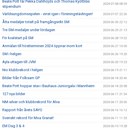
Beate Pott får Pekka Dahlhöjds och Thomas Kyöttiläs
2024-07-08 08:59
stipendium
Världsungdomsspelen - vinst igen i föreningstävlingen!
2024-07-07 22:26
Åtta medaljer totalt på framgångsrikt SM
2024-06-30 22:12
Tre SM-medaljer under lördagen
2024-06-29 21:13
Fin kvalstart på SM
2024-06-28 19:52
Anmälan till höstterminen 2024 öppnar inom kort
2024-06-27 10:00
SM i helgen
2024-06-26 19:20
Ayla uttagen till JVM
2024-06-20 19:23
Nio klubbrekord i helgen
2024-06-19 21:11
Bilder från Folksam GP
2024-06-18 20:46
Beate Pott hoppar stav i Bauhaus Juniorgala i Mannheim
2024-06-18 20:08
127 nya bilder
2024-06-17 21:54
NM-silver och klubbrekord för Alva
2024-06-17 20:06
Rapport från årets SAYO
2024-06-16 16:12
Svenskt rekord för Moa Granat!
2024-06-11 11:33
EM Dag 3 & 4
2024-06-10 19:28