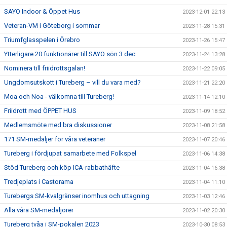
SAYO Indoor & Öppet Hus
2023-12-01 22:13
Veteran-VM i Göteborg i sommar
2023-11-28 15:31
Triumfglasspelen i Örebro
2023-11-26 15:47
Ytterligare 20 funktionärer till SAYO sön 3 dec
2023-11-24 13:28
Nominera till friidrottsgalan!
2023-11-22 09:05
Ungdomsutskott i Tureberg – vill du vara med?
2023-11-21 22:20
Moa och Noa - välkomna till Tureberg!
2023-11-14 12:10
Friidrott med ÖPPET HUS
2023-11-09 18:52
Medlemsmöte med bra diskussioner
2023-11-08 21:58
171 SM-medaljer för våra veteraner
2023-11-07 20:46
Tureberg i fördjupat samarbete med Folkspel
2023-11-06 14:38
Stöd Tureberg och köp ICA-rabbathäfte
2023-11-04 16:38
Tredjeplats i Castorama
2023-11-04 11:10
Turebergs SM-kvalgränser inomhus och uttagning
2023-11-03 12:46
Alla våra SM-medaljörer
2023-11-02 20:30
Tureberg tvåa i SM-pokalen 2023
2023-10-30 08:53