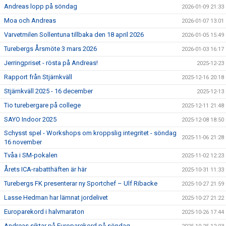
Andreas lopp på söndag
2026-01-09 21:33
Moa och Andreas
2026-01-07 13:01
Varvetmilen Sollentuna tillbaka den 18 april 2026
2026-01-05 15:49
Turebergs Årsmöte 3 mars 2026
2026-01-03 16:17
Jerringpriset - rösta på Andreas!
2025-12-23
Rapport från Stjärnkväll
2025-12-16 20:18
Stjärnkväll 2025 - 16 december
2025-12-13
Tio turebergare på college
2025-12-11 21:48
SAYO Indoor 2025
2025-12-08 18:50
Schysst spel - Workshops om kroppslig integritet - söndag
2025-11-06 21:28
16 november
Tvåa i SM-pokalen
2025-11-02 12:23
Årets ICA-rabatthäften är här
2025-10-31 11:33
Turebergs FK presenterar ny Sportchef – Ulf Ribacke
2025-10-27 21:59
Lasse Hedman har lämnat jordelivet
2025-10-27 21:22
Europarekord i halvmaraton
2025-10-26 17:44
Andreas siktar på Europarekord på söndag