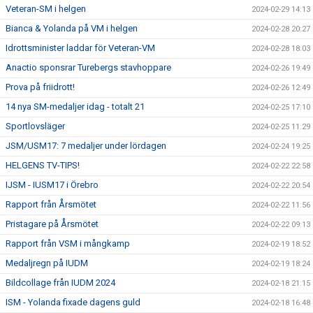
Veteran-SM i helgen
2024-02-29 14:13
Bianca & Yolanda på VM i helgen
2024-02-28 20:27
Idrottsminister laddar för Veteran-VM
2024-02-28 18:03
Anactio sponsrar Turebergs stavhoppare
2024-02-26 19:49
Prova på friidrott!
2024-02-26 12:49
14 nya SM-medaljer idag - totalt 21
2024-02-25 17:10
Sportlovsläger
2024-02-25 11:29
JSM/USM17: 7 medaljer under lördagen
2024-02-24 19:25
HELGENS TV-TIPS!
2024-02-22 22:58
IJSM - IUSM17 i Örebro
2024-02-22 20:54
Rapport från Årsmötet
2024-02-22 11:56
Pristagare på Årsmötet
2024-02-22 09:13
Rapport från VSM i mångkamp
2024-02-19 18:52
Medaljregn på IUDM
2024-02-19 18:24
Bildcollage från IUDM 2024
2024-02-18 21:15
ISM - Yolanda fixade dagens guld
2024-02-18 16:48