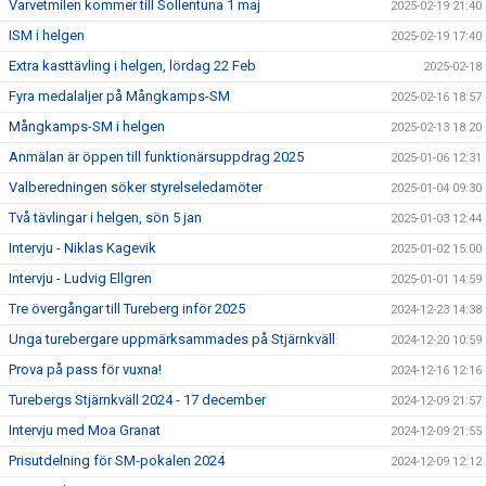
Varvetmilen kommer till Sollentuna 1 maj
2025-02-19 21:40
ISM i helgen
2025-02-19 17:40
Extra kasttävling i helgen, lördag 22 Feb
2025-02-18
Fyra medalaljer på Mångkamps-SM
2025-02-16 18:57
Mångkamps-SM i helgen
2025-02-13 18:20
Anmälan är öppen till funktionärsuppdrag 2025
2025-01-06 12:31
Valberedningen söker styrelseledamöter
2025-01-04 09:30
Två tävlingar i helgen, sön 5 jan
2025-01-03 12:44
Intervju - Niklas Kagevik
2025-01-02 15:00
Intervju - Ludvig Ellgren
2025-01-01 14:59
Tre övergångar till Tureberg inför 2025
2024-12-23 14:38
Unga turebergare uppmärksammades på Stjärnkväll
2024-12-20 10:59
Prova på pass för vuxna!
2024-12-16 12:16
Turebergs Stjärnkväll 2024 - 17 december
2024-12-09 21:57
Intervju med Moa Granat
2024-12-09 21:55
Prisutdelning för SM-pokalen 2024
2024-12-09 12:12