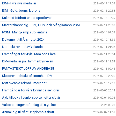
ISM - Fyra nya medaljer
2024-02-17 17:09
ISM - Guld, brons & brons
2024-02-16 20:53
Kul med friidrott under sportlovet!
2024-02-15 15:39
Mästerskapshelg - ISM, UDM och Mångkamps-VSM
2024-02-14 20:09
IVSM i Mångkamp i Sollentuna
2024-02-14 07:39
Dokument till Årsmötet 2024
2024-02-12 13:32
Nordiskt rekord av Yolanda
2024-02-11 21:37
Framgångar för Ayla, Moa och Clara
2024-02-11 20:14
DM-medaljer på Hammarbyspelen
2024-02-11 19:54
FANTASTISKT LOPP AV ANDREAS!!
2024-02-11 09:46
Klubbrekordslakt på inomhus-DM
2024-02-10 20:06
Nytt svenskt rekord i morgon?
2024-02-10 17:19
Framgångar för våra kvinnliga seniorer
2024-02-05 20:14
Ayla tillbaka i Juniorsporten efter sju år
2024-02-04 09:04
Valberedningens förslag till styrelse
2024-02-03
Anmäl dig till vårt Ungdomsutskott
2024-02-02 11:57