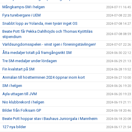
Mångkamps-SM i helgen
2024-07-11 16:45
Fyra turebergare i UEM
2024-07-08 22:20
Snabbt lopp av Yolanda, men tyvärr inget OS
2024-07-08 14:27
Beate Pott får Pekka Dahlhöjds och Thomas Kyöttiläs
2024-07-08 08:59
stipendium
Världsungdomsspelen - vinst igen i föreningstävlingen!
2024-07-07 22:26
Åtta medaljer totalt på framgångsrikt SM
2024-06-30 22:12
Tre SM-medaljer under lördagen
2024-06-29 21:13
Fin kvalstart på SM
2024-06-28 19:52
Anmälan till höstterminen 2024 öppnar inom kort
2024-06-27 10:00
SM i helgen
2024-06-26 19:20
Ayla uttagen till JVM
2024-06-20 19:23
Nio klubbrekord i helgen
2024-06-19 21:11
Bilder från Folksam GP
2024-06-18 20:46
Beate Pott hoppar stav i Bauhaus Juniorgala i Mannheim
2024-06-18 20:08
127 nya bilder
2024-06-17 21:54