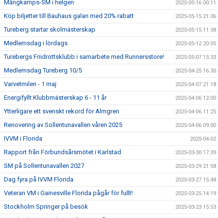
Mångkamps-SM i helgen
2025-05-16 00:11
Köp biljetter till Bauhaus galan med 20% rabatt
2025-05-15 21:36
Tureberg startar skolmästerskap
2025-05-15 11:38
Medlemsdag i lördags
2025-05-12 20:05
Turebergs Friidrottsklubb i samarbete med Runnersstore!
2025-05-07 15:33
Medlemsdag Tureberg 10/5
2025-04-25 16:30
Varvetmilen - 1 maj
2025-04-07 21:18
Energifyllt Klubbmästerskap 6 - 11 år
2025-04-06 12:00
Ytterligare ett svenskt rekord för Almgren
2025-04-06 11:25
Renovering av Sollentunavallen våren 2025
2025-04-06 09:00
IVVM i Florida
2025-04-02
Rapport från Förbundsårsmötet i Karlstad
2025-03-30 17:39
SM på Sollentunavallen 2027
2025-03-29 21:58
Dag fyra på IVVM Florida
2025-03-27 15:48
Veteran VM i Gainesville Florida pågår för fullt!
2025-03-25 14:19
Stockholm Springer på besök
2025-03-23 15:53