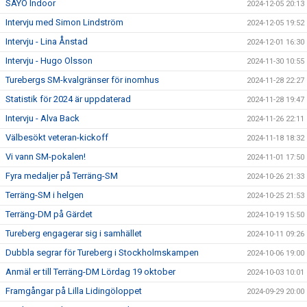
SAYO Indoor
2024-12-05 20:13
Intervju med Simon Lindström
2024-12-05 19:52
Intervju - Lina Ånstad
2024-12-01 16:30
Intervju - Hugo Olsson
2024-11-30 10:55
Turebergs SM-kvalgränser för inomhus
2024-11-28 22:27
Statistik för 2024 är uppdaterad
2024-11-28 19:47
Intervju - Alva Back
2024-11-26 22:11
Välbesökt veteran-kickoff
2024-11-18 18:32
Vi vann SM-pokalen!
2024-11-01 17:50
Fyra medaljer på Terräng-SM
2024-10-26 21:33
Terräng-SM i helgen
2024-10-25 21:53
Terräng-DM på Gärdet
2024-10-19 15:50
Tureberg engagerar sig i samhället
2024-10-11 09:26
Dubbla segrar för Tureberg i Stockholmskampen
2024-10-06 19:00
Anmäl er till Terräng-DM Lördag 19 oktober
2024-10-03 10:01
Framgångar på Lilla Lidingöloppet
2024-09-29 20:00