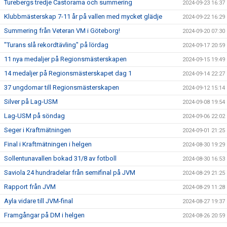
Turebergs tredje Castorama och summering
2024-09-23 16:37
Klubbmästerskap 7-11 år på vallen med mycket glädje
2024-09-22 16:29
Summering från Veteran VM i Göteborg!
2024-09-20 07:30
"Turans slå rekordtävling" på lördag
2024-09-17 20:59
11 nya medaljer på Regionsmästerskapen
2024-09-15 19:49
14 medaljer på Regionsmästerskapet dag 1
2024-09-14 22:27
37 ungdomar till Regionsmästerskapen
2024-09-12 15:14
Silver på Lag-USM
2024-09-08 19:54
Lag-USM på söndag
2024-09-06 22:02
Seger i Kraftmätningen
2024-09-01 21:25
Final i Kraftmätningen i helgen
2024-08-30 19:29
Sollentunavallen bokad 31/8 av fotboll
2024-08-30 16:53
Saviola 24 hundradelar från semifinal på JVM
2024-08-29 21:25
Rapport från JVM
2024-08-29 11:28
Ayla vidare till JVM-final
2024-08-27 19:37
Framgångar på DM i helgen
2024-08-26 20:59