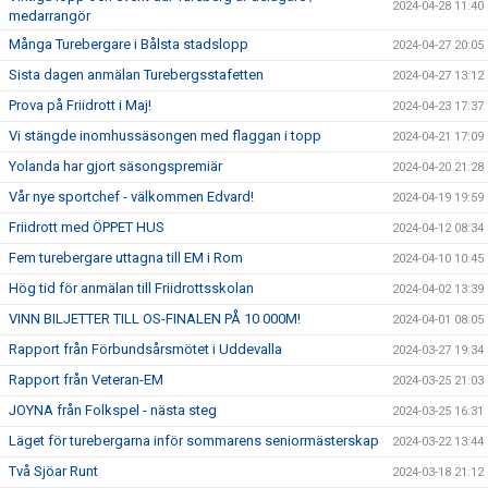
2024-04-28 11:40
medarrangör
Många Turebergare i Bålsta stadslopp
2024-04-27 20:05
Sista dagen anmälan Turebergsstafetten
2024-04-27 13:12
Prova på Friidrott i Maj!
2024-04-23 17:37
Vi stängde inomhussäsongen med flaggan i topp
2024-04-21 17:09
Yolanda har gjort säsongspremiär
2024-04-20 21:28
Vår nye sportchef - välkommen Edvard!
2024-04-19 19:59
Friidrott med ÖPPET HUS
2024-04-12 08:34
Fem turebergare uttagna till EM i Rom
2024-04-10 10:45
Hög tid för anmälan till Friidrottsskolan
2024-04-02 13:39
VINN BILJETTER TILL OS-FINALEN PÅ 10 000M!
2024-04-01 08:05
Rapport från Förbundsårsmötet i Uddevalla
2024-03-27 19:34
Rapport från Veteran-EM
2024-03-25 21:03
JOYNA från Folkspel - nästa steg
2024-03-25 16:31
Läget för turebergarna inför sommarens seniormästerskap
2024-03-22 13:44
Två Sjöar Runt
2024-03-18 21:12