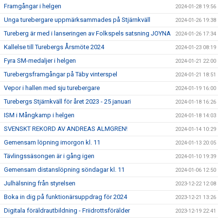
Framgångar i helgen
2024-01-28 19:56
Unga turebergare uppmärksammades på Stjärnkväll
2024-01-26 19:38
Tureberg är med i lanseringen av Folkspels satsning JOYNA
2024-01-26 17:34
Kallelse till Turebergs Årsmöte 2024
2024-01-23 08:19
Fyra SM-medaljer i helgen
2024-01-21 22:00
Turebergsframgångar på Täby vinterspel
2024-01-21 18:51
Vepor i hallen med sju turebergare
2024-01-19 16:00
Turebergs Stjärnkväll för året 2023 - 25 januari
2024-01-18 16:26
ISM i Mångkamp i helgen
2024-01-18 14:03
SVENSKT REKORD AV ANDREAS ALMGREN!
2024-01-14 10:29
Gemensam löpning imorgon kl. 11
2024-01-13 20:05
Tävlingssäsongen är i gång igen
2024-01-10 19:39
Gemensam distanslöpning söndagar kl. 11
2024-01-06 12:50
Julhälsning från styrelsen
2023-12-22 12:08
Boka in dig på funktionärsuppdrag för 2024
2023-12-21 13:26
Digitala föräldrautbildning - Friidrottsförälder
2023-12-19 22:41