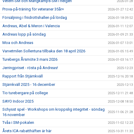
Vetern-SM och Mångkamps-SM i helgen
2026-01-28
Prova-på-träning för veteraner 35år+
2026-01-27 12:42
Försäljning i friidrottshallen på lördag
2026-01-18 09:52
Andreas, Abel & Meron i Valencia
2026-01-11 12:07
Andreas lopp på söndag
2026-01-09 21:33
Moa och Andreas
2026-01-07 13:01
Varvetmilen Sollentuna tillbaka den 18 april 2026
2026-01-05 15:49
Turebergs Årsmöte 3 mars 2026
2026-01-03 16:17
Jerringpriset - rösta på Andreas!
2025-12-23
Rapport från Stjärnkväll
2025-12-16 20:18
Stjärnkväll 2025 - 16 december
2025-12-13
Tio turebergare på college
2025-12-11 21:48
SAYO Indoor 2025
2025-12-08 18:50
Schysst spel - Workshops om kroppslig integritet - söndag
2025-11-06 21:28
16 november
Tvåa i SM-pokalen
2025-11-02 12:23
Årets ICA-rabatthäften är här
2025-10-31 11:33