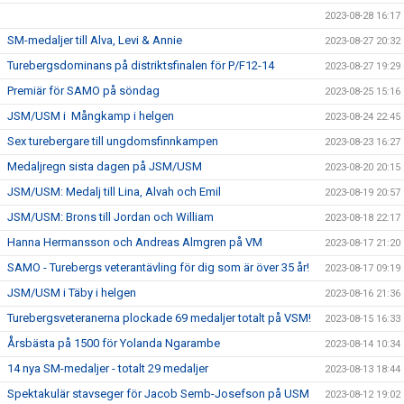
2023-08-28 16:17
SM-medaljer till Alva, Levi & Annie
2023-08-27 20:32
Turebergsdominans på distriktsfinalen för P/F12-14
2023-08-27 19:29
Premiär för SAMO på söndag
2023-08-25 15:16
JSM/USM i Mångkamp i helgen
2023-08-24 22:45
Sex turebergare till ungdomsfinnkampen
2023-08-23 16:27
Medaljregn sista dagen på JSM/USM
2023-08-20 20:15
JSM/USM: Medalj till Lina, Alvah och Emil
2023-08-19 20:57
JSM/USM: Brons till Jordan och William
2023-08-18 22:17
Hanna Hermansson och Andreas Almgren på VM
2023-08-17 21:20
SAMO - Turebergs veterantävling för dig som är över 35 år!
2023-08-17 09:19
JSM/USM i Täby i helgen
2023-08-16 21:36
Turebergsveteranerna plockade 69 medaljer totalt på VSM!
2023-08-15 16:33
Årsbästa på 1500 för Yolanda Ngarambe
2023-08-14 10:34
14 nya SM-medaljer - totalt 29 medaljer
2023-08-13 18:44
Spektakulär stavseger för Jacob Semb-Josefson på USM
2023-08-12 19:02