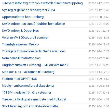
Tureberg inför avgift för icke utförda funktionärsuppdrag
2023-12-17 18:26
Nya regler gällande startavgifter 2024
2023-12-12 19:46
Uppesittarlotter hos Tureberg
2023-12-08 16:56
SAYO Indoor - en succé i dubbel bemärkelse
2023-12-04 21:22
SAYO Indoor & Öppet Hus
2023-12-01 22:13
Veteran-VM i Göteborg i sommar
2023-11-28 15:31
Triumfglasspelen i Örebro
2023-11-26 15:47
Ytterligare 20 funktionärer till SAYO sön 3 dec
2023-11-24 13:28
Nominera till friidrottsgalan!
2023-11-22 09:05
Ungdomsutskott i Tureberg – vill du vara med?
2023-11-21 22:20
Moa och Noa - välkomna till Tureberg!
2023-11-14 12:10
Friidrott med ÖPPET HUS
2023-11-09 18:52
Medlemsmöte med bra diskussioner
2023-11-08 21:58
171 SM-medaljer för våra veteraner
2023-11-07 20:46
Tureberg i fördjupat samarbete med Folkspel
2023-11-06 14:38
Stöd Tureberg och köp ICA-rabbathäfte
2023-11-04 16:38