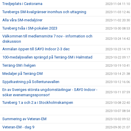
Tredjeplats i Castorama
2023-11-04 11:10
Turebergs SM-kvalgränser inomhus och uttagning
2023-11-03 12:46
Alla våra SM-medaljörer
2023-11-02 20:30
Tureberg tvåa i SM-pokalen 2023
2023-10-30 08:53
Välkommen till medlemsmöte 7 nov - information och
2023-10-24 14:42
diskussion
Anmälan öppen till SAYO Indoor 2-3 dec
2023-10-23 14:19
100-medaljsvallen sprängd på Terräng-SM i Halmstad
2023-10-22 09:17
Terräng-SM i helgen
2023-10-19 10:41
Medaljer på Terräng-DM
2023-10-14 21:38
Spjutkastning på Sollentunavallen
2023-10-12 16:06
En av Sveriges största ungdomstävlingar - SAYO Indoor -
2023-10-11 07:59
söker evenemangssponsor!
Tureberg 1:a och 2:a i Stockholmskampen
2023-10-08 22:40
2023-10-07 08:54
Summering av Veteran-EM
2023-10-02 09:52
Veteran-EM - dag 9
2023-09-30 21:07