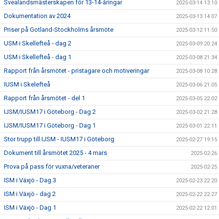
Svealandsmästerskapen för 13-14-åringar
2025-03-14 13:10
Dokumentation av 2024
2025-03-13 14:07
Priser på Gotland-Stockholms årsmöte
2025-03-12 11:50
USM i Skellefteå - dag 2
2025-03-09 20:24
USM i Skellefteå - dag 1
2025-03-08 21:34
Rapport från årsmötet - pristagare och motiveringar
2025-03-08 10:28
IUSM i Skelefteå
2025-03-06 21:05
Rapport från årsmötet - del 1
2025-03-05 22:02
IJSM/IUSM17 i Göteborg - Dag 2
2025-03-02 21:28
IJSM/IUSM17 i Göteborg - Dag 1
2025-03-01 22:11
Stor trupp till IJSM - IUSM17 i Göteborg
2025-02-27 19:15
Dokument till årsmötet 2025 - 4 mars
2025-02-26
Prova på pass för vuxna/veteraner
2025-02-25
ISM i Växjö - Dag 3
2025-02-23 22:20
ISM i Växjö - dag 2
2025-02-22 22:27
ISM i Växjö - Dag 1
2025-02-22 12:01