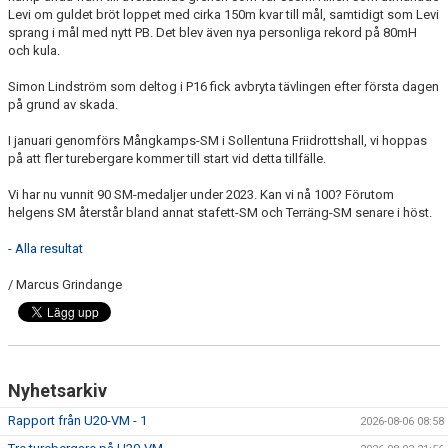
Levi om guldet bröt loppet med cirka 150m kvar till mål, samtidigt som Levi
sprang i mål med nytt PB. Det blev även nya personliga rekord på 80mH
och kula.
Simon Lindström som deltog i P16 fick avbryta tävlingen efter första dagen
på grund av skada.
I januari genomförs Mångkamps-SM i Sollentuna Friidrottshall, vi hoppas
på att fler turebergare kommer till start vid detta tillfälle.
Vi har nu vunnit 90 SM-medaljer under 2023. Kan vi nå 100? Förutom
helgens SM återstår bland annat stafett-SM och Terräng-SM senare i höst.
- Alla resultat
/ Marcus Grindange
Nyhetsarkiv
Rapport från U20-VM - 1
2026-08-06 08:58