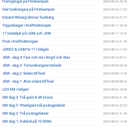
Framgångar på Finnkampen
2025-08-24 20:35
Sex turebergare på Finnkampen
2025-08-20 17:55
Edvard Wiberg lämnar Tureberg
2025-08-18 21:37
Trippelseger i Kraftmätningen
2025-08-17 20:20
17 medaljer på USM och JSM
2025-08-17 18:47
Final i Kraftmätningen
2025-08-15 21:30
JSM22 & USM16-17 i helgen
2025-08-14 17:44
JEM - dag 4: Fyra och nia i längd och stav
2025-08-10 20:31
JEM - dag 3: Tre turebergare tävlade
2025-08-09 20:33
JEM - dag 2: Beate till final
2025-08-08 13:24
JEM - dag 1: Alva vidare till final
2025-08-08 08:02
U20-EM i helgen
2025-08-06 18:20
SM dag 3: Två guld & ett brons
2025-08-03 21:04
SM dag 3: Ytterligare två poängplatser
2025-08-02 22:52
SM dag 2: Två poängplatser
2025-08-01 21:44
SM dag 1: Dubbel på 10 000m
2025-08-01 13:54