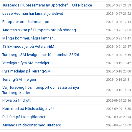
Turebergs FK presenterar ny Sportchef – Ulf Ribacke
2025-10-27 21:59
Lasse Hedman har lämnat jordelivet
2025-10-27 21:22
Europarekord i halvmaraton
2025-10-26 17:44
Andreas siktar på Europarekord på söndag
2025-10-25 12:03
Många kommer, några lämnar...
2025-10-25 11:47
13 EM-medaljer på Veteran-EM
2025-10-21 21:47
Turebergs SM-kvalgränser för inomhus 25/26
2025-10-20 18:49
Ytterligare fyra SM-medaljer
2025-10-19 19:42
Fyra medaljer på Terräng-SM
2025-10-18 20:00
Terräng-SM i helgen
2025-10-16 21:31
Välj Tureberg hos Intersport och satsa på nya
2025-10-15 14:24
Turebergskläder
Prova på friidrott
2025-09-29 23:36
Kom med på Höslovsläger v44
2025-09-29 18:35
Full fart på Lidingöloppet
2025-09-28 20:14
Använd Fritidskortet med Tureberg
2025-09-26 14:03