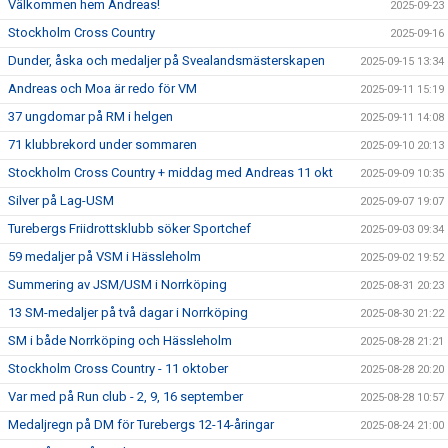
Välkommen hem Andreas!
2025-09-23
Stockholm Cross Country
2025-09-16
Dunder, åska och medaljer på Svealandsmästerskapen
2025-09-15 13:34
Andreas och Moa är redo för VM
2025-09-11 15:19
37 ungdomar på RM i helgen
2025-09-11 14:08
71 klubbrekord under sommaren
2025-09-10 20:13
Stockholm Cross Country + middag med Andreas 11 okt
2025-09-09 10:35
Silver på Lag-USM
2025-09-07 19:07
Turebergs Friidrottsklubb söker Sportchef
2025-09-03 09:34
59 medaljer på VSM i Hässleholm
2025-09-02 19:52
Summering av JSM/USM i Norrköping
2025-08-31 20:23
13 SM-medaljer på två dagar i Norrköping
2025-08-30 21:22
SM i både Norrköping och Hässleholm
2025-08-28 21:21
Stockholm Cross Country - 11 oktober
2025-08-28 20:20
Var med på Run club - 2, 9, 16 september
2025-08-28 10:57
Medaljregn på DM för Turebergs 12-14-åringar
2025-08-24 21:00