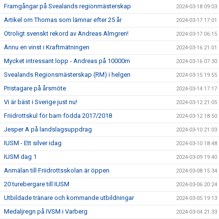
Framgångar på Svealands regionmästerskap
2024-03-18 09:03
Artikel om Thomas som lämnar efter 25 år
2024-03-17 17:01
Otroligt svenskt rekord av Andreas Almgren!
2024-03-17 06:15
Ännu en vinst i Kraftmätningen
2024-03-16 21:01
Mycket intressant lopp - Andreas på 10000m
2024-03-16 07:30
Svealands Regionsmästerskap (RM) i helgen
2024-03-15 19:55
Pristagare på årsmöte
2024-03-14 17:17
Vi är bäst i Sverige just nu!
2024-03-12 21:05
Friidrottskul för barn födda 2017/2018
2024-03-12 18:50
Jesper A på landslagsuppdrag
2024-03-10 21:03
IUSM - Ett silver idag
2024-03-10 18:48
IUSM dag 1
2024-03-09 19:40
Anmälan till Friidrottsskolan är öppen
2024-03-08 15:34
20 turebergare till IUSM
2024-03-06 20:24
Utbildade tränare och kommande utbildningar
2024-03-05 19:13
Medaljregn på IVSM i Varberg
2024-03-04 21:33