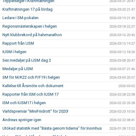
Trippelseger i Kraftmätningen
2026-03-21 20:47
Kraftmätningen 17 på lördag
2026-03-20 21:47
Ledare i SM-pokalen
2026-03-19 21:40
Regionsmästerskapen i helgen
2026-03-18 22:27
Nytt klubbrekord på halvmarathon
2026-03-16 20:45
Rapport från USM
2026-03-15 19:27
IUSM i helgen
2026-03-12 18:20
Sex medaljer på IJSM dag 2
2026-03-08 20:47
Medaljer på IJSM
2026-03-07 21:46
SM för M/K22 och P/F19 i helgen
2026-03-04 20:57
Kallelse till Årsmöte och dokument
2026-03-02
Rapporter från ISM och IUSM 17
2026-02-28 22:08
ISM och IUSM17 i helgen
2026-02-25 20:28
Världspremiär "MiniFriidrott" för 2020!
2026-02-23 10:56
Andreas springer igen
2026-02-22 08:41
Utökad statistik med "Bästa genom tiderna" för Inomhus
2026-01-28 13:52