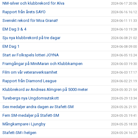
NM-silver och klubbrekord för Alva
2024-06-17 20:06
Rapport från årets SAYO
2024-06-16 16:12
Svenskt rekord för Moa Granat!
2024-06-11 11:33
EM Dag 3 & 4
2024-06-10 19:28
Sju nya klubbrekord på tre dagar
2024-06-08 21:02
EM Dag 1
2024-06-08 09:00
Start av Folkspels lotteri JOYNA
2024-06-05 15:24
Framgångar på MiniMaran och Klubbkampen
2024-06-03 19:30
Film om vår veteranverksamhet
2024-06-03 17:17
Rapport från Diamond League
2024-06-02 21:19
Klubbrekord av Andreas Almgren på 5000 meter
2024-05-30 21:54
Turebergs nya Ungdomsutskott
2024-05-29 13:34
Sex medaljer andra dagen av Stafett-SM
2024-05-26 21:51
Fem SM-medaljer på Stafett-SM
2024-05-25 19:41
Mångkampare i Ljungby
2024-05-25 18:33
Stafett-SM i helgen
2024-05-24 16:27