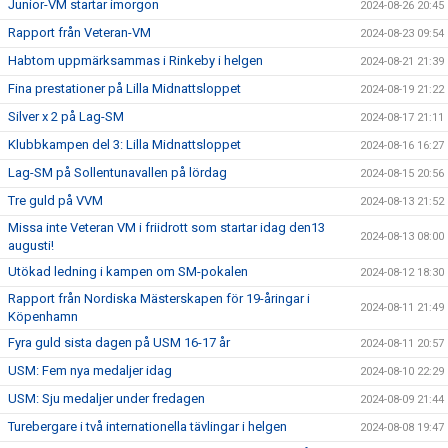
Junior-VM startar imorgon
2024-08-26 20:45
Rapport från Veteran-VM
2024-08-23 09:54
Habtom uppmärksammas i Rinkeby i helgen
2024-08-21 21:39
Fina prestationer på Lilla Midnattsloppet
2024-08-19 21:22
Silver x 2 på Lag-SM
2024-08-17 21:11
Klubbkampen del 3: Lilla Midnattsloppet
2024-08-16 16:27
Lag-SM på Sollentunavallen på lördag
2024-08-15 20:56
Tre guld på VVM
2024-08-13 21:52
Missa inte Veteran VM i friidrott som startar idag den13
2024-08-13 08:00
augusti!
Utökad ledning i kampen om SM-pokalen
2024-08-12 18:30
Rapport från Nordiska Mästerskapen för 19-åringar i
2024-08-11 21:49
Köpenhamn
Fyra guld sista dagen på USM 16-17 år
2024-08-11 20:57
USM: Fem nya medaljer idag
2024-08-10 22:29
USM: Sju medaljer under fredagen
2024-08-09 21:44
Turebergare i två internationella tävlingar i helgen
2024-08-08 19:47