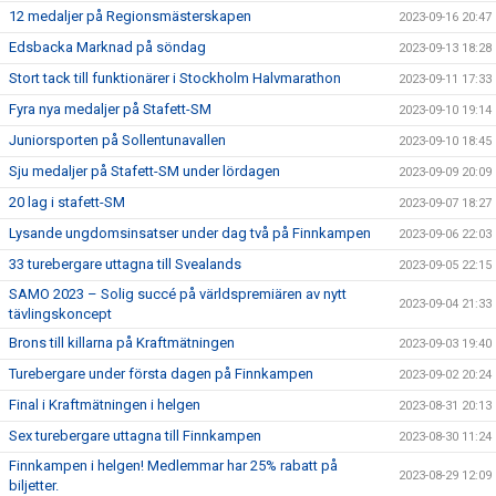
12 medaljer på Regionsmästerskapen
2023-09-16 20:47
Edsbacka Marknad på söndag
2023-09-13 18:28
Stort tack till funktionärer i Stockholm Halvmarathon
2023-09-11 17:33
Fyra nya medaljer på Stafett-SM
2023-09-10 19:14
Juniorsporten på Sollentunavallen
2023-09-10 18:45
Sju medaljer på Stafett-SM under lördagen
2023-09-09 20:09
20 lag i stafett-SM
2023-09-07 18:27
Lysande ungdomsinsatser under dag två på Finnkampen
2023-09-06 22:03
33 turebergare uttagna till Svealands
2023-09-05 22:15
SAMO 2023 – Solig succé på världspremiären av nytt
2023-09-04 21:33
tävlingskoncept
Brons till killarna på Kraftmätningen
2023-09-03 19:40
Turebergare under första dagen på Finnkampen
2023-09-02 20:24
Final i Kraftmätningen i helgen
2023-08-31 20:13
Sex turebergare uttagna till Finnkampen
2023-08-30 11:24
Finnkampen i helgen! Medlemmar har 25% rabatt på
2023-08-29 12:09
biljetter.