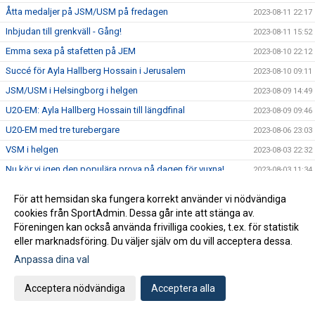
Åtta medaljer på JSM/USM på fredagen
2023-08-11 22:17
Inbjudan till grenkväll - Gång!
2023-08-11 15:52
Emma sexa på stafetten på JEM
2023-08-10 22:12
Succé för Ayla Hallberg Hossain i Jerusalem
2023-08-10 09:11
JSM/USM i Helsingborg i helgen
2023-08-09 14:49
U20-EM: Ayla Hallberg Hossain till längdfinal
2023-08-09 09:46
U20-EM med tre turebergare
2023-08-06 23:03
VSM i helgen
2023-08-03 22:32
Nu kör vi igen den populära prova på dagen för vuxna!
2023-08-03 11:34
Massor av bilder från SM
2023-07-31 16:02
För att hemsidan ska fungera korrekt använder vi nödvändiga
Hanna Hermansson SM-drottning i Söderhamn
2023-07-30 21:40
cookies från SportAdmin. Dessa går inte att stänga av.
Föreningen kan också använda frivilliga cookies, t.ex. för statistik
SM-program för söndag
2023-07-30 10:02
eller marknadsföring. Du väljer själv om du vill acceptera dessa.
Fem medaljer på den andra SM-dagen
2023-07-29 20:12
Anpassa dina val
SM-program för lördag
2023-07-29 09:20
SM i Söderhamn - dag 1
Acceptera nödvändiga
Acceptera alla
2023-07-28 23:48
Tre turebergare uttagna till U20-EM
2023-07-28 17:33