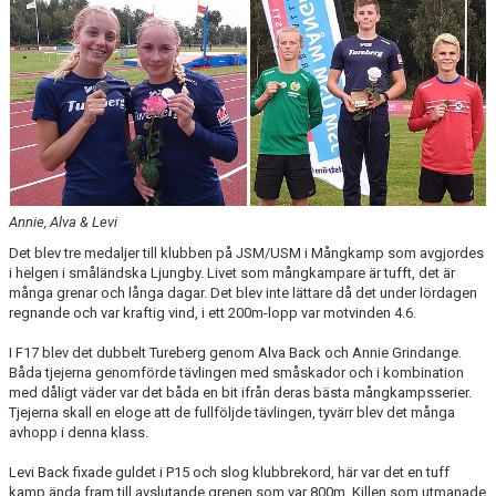
ARRANGEMANG
STATISTIK & RESULTAT
FUNKTIONÄR
TÄVLINGAR
KONTAKT
Annie, Alva & Levi
Det blev tre medaljer till klubben på JSM/USM i Mångkamp som avgjordes
UTBILDNING
i helgen i småländska Ljungby. Livet som mångkampare är tufft, det är
många grenar och långa dagar. Det blev inte lättare då det under lördagen
KALENDER
regnande och var kraftig vind, i ett 200m-lopp var motvinden 4.6.
I F17 blev det dubbelt Tureberg genom Alva Back och Annie Grindange.
Båda tjejerna genomförde tävlingen med småskador och i kombination
med dåligt väder var det båda en bit ifrån deras bästa mångkampsserier.
Tjejerna skall en eloge att de fullföljde tävlingen, tyvärr blev det många
avhopp i denna klass.
Levi Back fixade guldet i P15 och slog klubbrekord, här var det en tuff
kamp ända fram till avslutande grenen som var 800m. Killen som utmanade