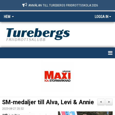
ANMÄLAN TILL TUREBERGS FRIIDROTTSSKOLA 2026
HEM
LOGGA IN
START
NYHETER
OM OSS
BOKNINGSSIDAN
SM-medaljer till Alva, Levi & Annie
<
>
MEDLEM
2023-08-27 20:32