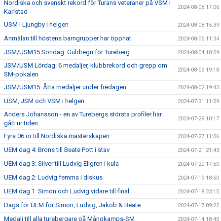
Nordiska och svenskt rekord för Turans veteraner på VSM i
2024-08-08 17:06
Karlstad
USM i Ljungby i helgen
2024-08-08 15:39
Anmälan till höstens barngrupper har öppnat
2024-08-05 11:34
JSM/USM15 Söndag: Guldregn för Tureberg
2024-08-04 18:59
JSM/USM Lördag: 6 medaljer, klubbrekord och grepp om
2024-08-03 19:18
SM-pokalen
JSM/USM15: Åtta medaljer under fredagen
2024-08-02 19:43
USM, JSM och VSM i helgen
2024-07-31 11:29
Anders Johansson - en av Turebergs största profiler har
2024-07-29 10:17
gått ur tiden
Fyra 06:or till Nordiska mästerskapen
2024-07-27 11:06
UEM dag 4: Brons till Beate Pott i stav
2024-07-21 21:43
UEM dag 3: Silver till Ludvig Ellgren i kula
2024-07-20 17:50
UEM dag 2: Ludvig femma i diskus
2024-07-19 18:50
UEM dag 1: Simon och Ludvig vidare till final
2024-07-18 23:15
Dags för UEM för Simon, Ludvig, Jakob & Beate
2024-07-17 09:22
Medalj till alla turebergare på Mångkamps-SM
2024-07-14 18:40