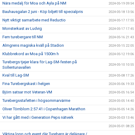
Nära medalj för Moa och Ayla på NM
2024-05-19 09:54
Bauhausgalan 2 juni - Köp biljett till specialpris
2024-05-18 13:56
Nytt viktigt samarbete med Reductio
2024-05-17 17:55
Monsterkast av Ludvig
2024-05-17 17:45
Fem turebergare till NM
2024-05-16 21:43
Almgrens magiska kväll på Stadion
2024-05-15 22:05
Klubbrekord av Moa på 1500m h
2024-05-12 19:06
Turebergs tjejer klara för Lag-SM-festen på
2024-05-10 10:55
Sollentunavallen
Kval till Lag-SM
2024-05-08 17:26
Fina Turebergskast i helgen
2024-05-06 19:33
Björn satsar mot Veteran-VM
2024-05-05 16:54
Turebergsstafetten i högsommarvärme
2024-05-05 14:40
Oliver Törnblom 2:57:41 i Copenhagen Marathon
2024-05-05 14:26
Vi har gått med i Generation Peps nätverk
2024-05-03 13:46
2024-05-01 08:25
Viktiga lopp och event där Tureberg är delägare /