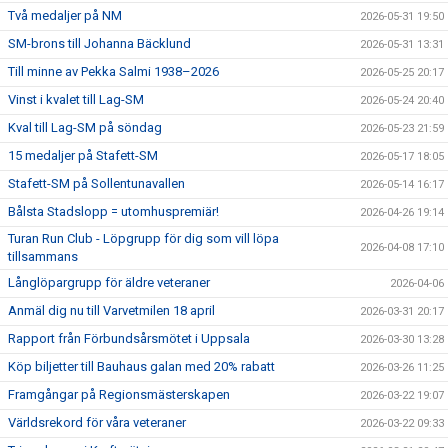
Två medaljer på NM
2026-05-31 19:50
SM-brons till Johanna Bäcklund
2026-05-31 13:31
Till minne av Pekka Salmi 1938–2026
2026-05-25 20:17
Vinst i kvalet till Lag-SM
2026-05-24 20:40
Kval till Lag-SM på söndag
2026-05-23 21:59
15 medaljer på Stafett-SM
2026-05-17 18:05
Stafett-SM på Sollentunavallen
2026-05-14 16:17
Bålsta Stadslopp = utomhuspremiär!
2026-04-26 19:14
Turan Run Club - Löpgrupp för dig som vill löpa
2026-04-08 17:10
tillsammans
Långlöpargrupp för äldre veteraner
2026-04-06
Anmäl dig nu till Varvetmilen 18 april
2026-03-31 20:17
Rapport från Förbundsårsmötet i Uppsala
2026-03-30 13:28
Köp biljetter till Bauhaus galan med 20% rabatt
2026-03-26 11:25
Framgångar på Regionsmästerskapen
2026-03-22 19:07
Världsrekord för våra veteraner
2026-03-22 09:33