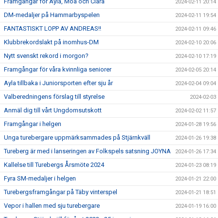
Framgångar för Ayla, Moa och Clara
2024-02-11 20:14
DM-medaljer på Hammarbyspelen
2024-02-11 19:54
FANTASTISKT LOPP AV ANDREAS!!
2024-02-11 09:46
Klubbrekordslakt på inomhus-DM
2024-02-10 20:06
Nytt svenskt rekord i morgon?
2024-02-10 17:19
Framgångar för våra kvinnliga seniorer
2024-02-05 20:14
Ayla tillbaka i Juniorsporten efter sju år
2024-02-04 09:04
Valberedningens förslag till styrelse
2024-02-03
Anmäl dig till vårt Ungdomsutskott
2024-02-02 11:57
Framgångar i helgen
2024-01-28 19:56
Unga turebergare uppmärksammades på Stjärnkväll
2024-01-26 19:38
Tureberg är med i lanseringen av Folkspels satsning JOYNA
2024-01-26 17:34
Kallelse till Turebergs Årsmöte 2024
2024-01-23 08:19
Fyra SM-medaljer i helgen
2024-01-21 22:00
Turebergsframgångar på Täby vinterspel
2024-01-21 18:51
Vepor i hallen med sju turebergare
2024-01-19 16:00