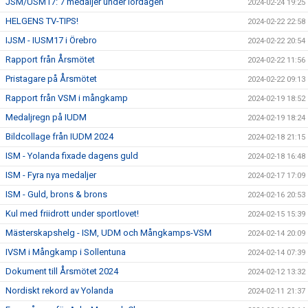
JSM/USM17: 7 medaljer under lördagen
2024-02-24 19:25
HELGENS TV-TIPS!
2024-02-22 22:58
IJSM - IUSM17 i Örebro
2024-02-22 20:54
Rapport från Årsmötet
2024-02-22 11:56
Pristagare på Årsmötet
2024-02-22 09:13
Rapport från VSM i mångkamp
2024-02-19 18:52
Medaljregn på IUDM
2024-02-19 18:24
Bildcollage från IUDM 2024
2024-02-18 21:15
ISM - Yolanda fixade dagens guld
2024-02-18 16:48
ISM - Fyra nya medaljer
2024-02-17 17:09
ISM - Guld, brons & brons
2024-02-16 20:53
Kul med friidrott under sportlovet!
2024-02-15 15:39
Mästerskapshelg - ISM, UDM och Mångkamps-VSM
2024-02-14 20:09
IVSM i Mångkamp i Sollentuna
2024-02-14 07:39
Dokument till Årsmötet 2024
2024-02-12 13:32
Nordiskt rekord av Yolanda
2024-02-11 21:37