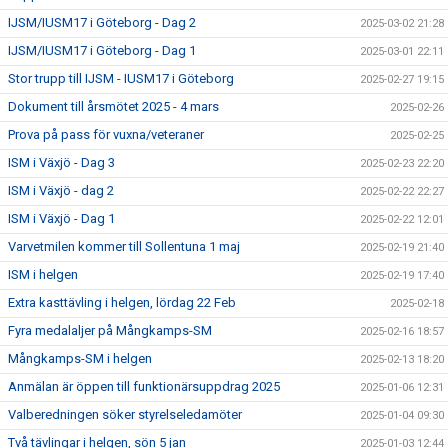
IJSM/IUSM17 i Göteborg - Dag 2
2025-03-02 21:28
IJSM/IUSM17 i Göteborg - Dag 1
2025-03-01 22:11
Stor trupp till IJSM - IUSM17 i Göteborg
2025-02-27 19:15
Dokument till årsmötet 2025 - 4 mars
2025-02-26
Prova på pass för vuxna/veteraner
2025-02-25
ISM i Växjö - Dag 3
2025-02-23 22:20
ISM i Växjö - dag 2
2025-02-22 22:27
ISM i Växjö - Dag 1
2025-02-22 12:01
Varvetmilen kommer till Sollentuna 1 maj
2025-02-19 21:40
ISM i helgen
2025-02-19 17:40
Extra kasttävling i helgen, lördag 22 Feb
2025-02-18
Fyra medalaljer på Mångkamps-SM
2025-02-16 18:57
Mångkamps-SM i helgen
2025-02-13 18:20
Anmälan är öppen till funktionärsuppdrag 2025
2025-01-06 12:31
Valberedningen söker styrelseledamöter
2025-01-04 09:30
Två tävlingar i helgen, sön 5 jan
2025-01-03 12:44