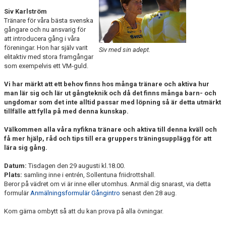
ARRANGEMANG
Siv Karlström
Tränare för våra bästa svenska
gångare och nu ansvarig för
STATISTIK & RESULTAT
att introducera gång i våra
föreningar. Hon har själv varit
Siv med sin adept.
FUNKTIONÄR
elitaktiv med stora framgångar
som exempelvis ett VM-guld.
TÄVLINGAR
Vi har märkt att ett behov finns hos många tränare och aktiva hur
man lär sig och lär ut gångteknik och då det finns många barn- och
KONTAKT
ungdomar som det inte alltid passar med löpning så är detta utmärkt
tillfälle att fylla på med denna kunskap.
UTBILDNING
Välkommen alla våra nyfikna tränare och aktiva till denna kväll och
få mer hjälp, råd och tips till era gruppers träningsupplägg för att
KALENDER
lära sig gång.
Datum:
Tisdagen den 29 augusti kl.18.00.
Plats:
samling inne i entrén, Sollentuna friidrottshall.
Beror på vädret om vi är inne eller utomhus. Anmäl dig snarast, via detta
formulär
Anmälningsformulär Gångintro
senast den 28 aug.
Kom gärna ombytt så att du kan prova på alla övningar.