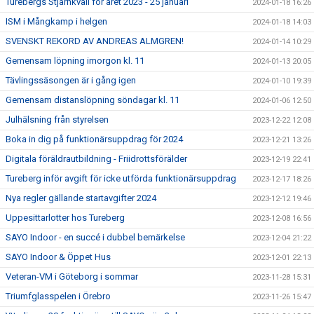
Turebergs Stjärnkväll för året 2023 - 25 januari
2024-01-18 16:26
ISM i Mångkamp i helgen
2024-01-18 14:03
SVENSKT REKORD AV ANDREAS ALMGREN!
2024-01-14 10:29
Gemensam löpning imorgon kl. 11
2024-01-13 20:05
Tävlingssäsongen är i gång igen
2024-01-10 19:39
Gemensam distanslöpning söndagar kl. 11
2024-01-06 12:50
Julhälsning från styrelsen
2023-12-22 12:08
Boka in dig på funktionärsuppdrag för 2024
2023-12-21 13:26
Digitala föräldrautbildning - Friidrottsförälder
2023-12-19 22:41
Tureberg inför avgift för icke utförda funktionärsuppdrag
2023-12-17 18:26
Nya regler gällande startavgifter 2024
2023-12-12 19:46
Uppesittarlotter hos Tureberg
2023-12-08 16:56
SAYO Indoor - en succé i dubbel bemärkelse
2023-12-04 21:22
SAYO Indoor & Öppet Hus
2023-12-01 22:13
Veteran-VM i Göteborg i sommar
2023-11-28 15:31
Triumfglasspelen i Örebro
2023-11-26 15:47