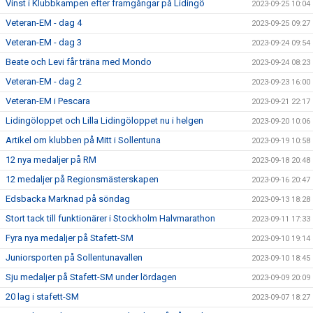
Vinst i Klubbkampen efter framgångar på Lidingö
2023-09-25 10:04
Veteran-EM - dag 4
2023-09-25 09:27
Veteran-EM - dag 3
2023-09-24 09:54
Beate och Levi får träna med Mondo
2023-09-24 08:23
Veteran-EM - dag 2
2023-09-23 16:00
Veteran-EM i Pescara
2023-09-21 22:17
Lidingöloppet och Lilla Lidingöloppet nu i helgen
2023-09-20 10:06
Artikel om klubben på Mitt i Sollentuna
2023-09-19 10:58
12 nya medaljer på RM
2023-09-18 20:48
12 medaljer på Regionsmästerskapen
2023-09-16 20:47
Edsbacka Marknad på söndag
2023-09-13 18:28
Stort tack till funktionärer i Stockholm Halvmarathon
2023-09-11 17:33
Fyra nya medaljer på Stafett-SM
2023-09-10 19:14
Juniorsporten på Sollentunavallen
2023-09-10 18:45
Sju medaljer på Stafett-SM under lördagen
2023-09-09 20:09
20 lag i stafett-SM
2023-09-07 18:27