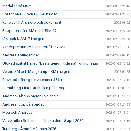
Medaljer på IJSM
2026-03-07 21:46
SM för M/K22 och P/F19 i helgen
2026-03-04 20:57
Kallelse till Årsmöte och dokument
2026-03-02
Rapporter från ISM och IUSM 17
2026-02-28 22:08
ISM och IUSM17 i helgen
2026-02-25 20:28
Världspremiär "MiniFriidrott" för 2020!
2026-02-23 10:56
Andreas springer igen
2026-02-22 08:41
Utökad statistik med "Bästa genom tiderna" för Inomhus
2026-01-28 13:52
Vetern-SM och Mångkamps-SM i helgen
2026-01-28
Prova-på-träning för veteraner 35år+
2026-01-27 12:42
Försäljning i friidrottshallen på lördag
2026-01-18 09:52
Andreas, Abel & Meron i Valencia
2026-01-11 12:07
Andreas lopp på söndag
2026-01-09 21:33
Moa och Andreas
2026-01-07 13:01
Varvetmilen Sollentuna tillbaka den 18 april 2026
2026-01-05 15:49
Turebergs Årsmöte 3 mars 2026
2026-01-03 16:17