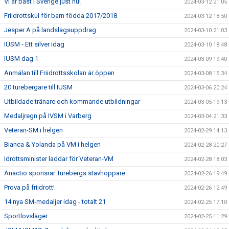
Vi är bäst i Sverige just nu!
2024-03-12 21:05
Friidrottskul för barn födda 2017/2018
2024-03-12 18:50
Jesper A på landslagsuppdrag
2024-03-10 21:03
IUSM - Ett silver idag
2024-03-10 18:48
IUSM dag 1
2024-03-09 19:40
Anmälan till Friidrottsskolan är öppen
2024-03-08 15:34
20 turebergare till IUSM
2024-03-06 20:24
Utbildade tränare och kommande utbildningar
2024-03-05 19:13
Medaljregn på IVSM i Varberg
2024-03-04 21:33
Veteran-SM i helgen
2024-02-29 14:13
Bianca & Yolanda på VM i helgen
2024-02-28 20:27
Idrottsminister laddar för Veteran-VM
2024-02-28 18:03
Anactio sponsrar Turebergs stavhoppare
2024-02-26 19:49
Prova på friidrott!
2024-02-26 12:49
14 nya SM-medaljer idag - totalt 21
2024-02-25 17:10
Sportlovsläger
2024-02-25 11:29