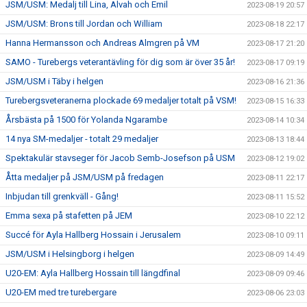
JSM/USM: Medalj till Lina, Alvah och Emil
2023-08-19 20:57
JSM/USM: Brons till Jordan och William
2023-08-18 22:17
Hanna Hermansson och Andreas Almgren på VM
2023-08-17 21:20
SAMO - Turebergs veterantävling för dig som är över 35 år!
2023-08-17 09:19
JSM/USM i Täby i helgen
2023-08-16 21:36
Turebergsveteranerna plockade 69 medaljer totalt på VSM!
2023-08-15 16:33
Årsbästa på 1500 för Yolanda Ngarambe
2023-08-14 10:34
14 nya SM-medaljer - totalt 29 medaljer
2023-08-13 18:44
Spektakulär stavseger för Jacob Semb-Josefson på USM
2023-08-12 19:02
Åtta medaljer på JSM/USM på fredagen
2023-08-11 22:17
Inbjudan till grenkväll - Gång!
2023-08-11 15:52
Emma sexa på stafetten på JEM
2023-08-10 22:12
Succé för Ayla Hallberg Hossain i Jerusalem
2023-08-10 09:11
JSM/USM i Helsingborg i helgen
2023-08-09 14:49
U20-EM: Ayla Hallberg Hossain till längdfinal
2023-08-09 09:46
U20-EM med tre turebergare
2023-08-06 23:03