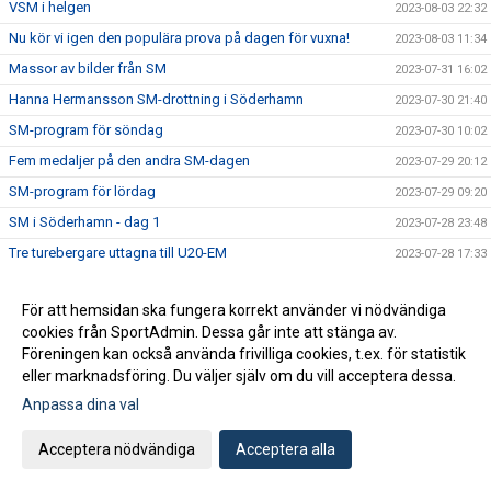
VSM i helgen
2023-08-03 22:32
Nu kör vi igen den populära prova på dagen för vuxna!
2023-08-03 11:34
Massor av bilder från SM
2023-07-31 16:02
Hanna Hermansson SM-drottning i Söderhamn
2023-07-30 21:40
SM-program för söndag
2023-07-30 10:02
Fem medaljer på den andra SM-dagen
2023-07-29 20:12
SM-program för lördag
2023-07-29 09:20
SM i Söderhamn - dag 1
2023-07-28 23:48
Tre turebergare uttagna till U20-EM
2023-07-28 17:33
SM-program för fredag
2023-07-28 07:26
För att hemsidan ska fungera korrekt använder vi nödvändiga
Dags för SM i helgen
2023-07-27 09:57
cookies från SportAdmin. Dessa går inte att stänga av.
Alva på EYOF
2023-07-26 22:26
Föreningen kan också använda frivilliga cookies, t.ex. för statistik
Rapport från Leksands Sparbanksspel
eller marknadsföring. Du väljer själv om du vill acceptera dessa.
2023-07-24 16:37
Anpassa dina val
Turebergare på Nordiska Juniorlandskampen
2023-07-23 18:10
Fem ungdomar till landslaget
2023-07-19 12:15
Acceptera nödvändiga
Acceptera alla
Rekord i Tumba
2023-07-15 19:37