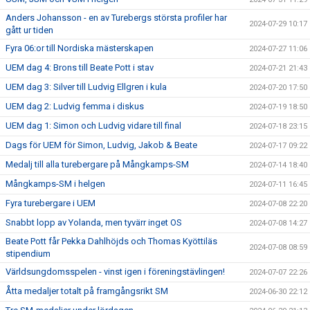
Anders Johansson - en av Turebergs största profiler har
2024-07-29 10:17
gått ur tiden
Fyra 06:or till Nordiska mästerskapen
2024-07-27 11:06
UEM dag 4: Brons till Beate Pott i stav
2024-07-21 21:43
UEM dag 3: Silver till Ludvig Ellgren i kula
2024-07-20 17:50
UEM dag 2: Ludvig femma i diskus
2024-07-19 18:50
UEM dag 1: Simon och Ludvig vidare till final
2024-07-18 23:15
Dags för UEM för Simon, Ludvig, Jakob & Beate
2024-07-17 09:22
Medalj till alla turebergare på Mångkamps-SM
2024-07-14 18:40
Mångkamps-SM i helgen
2024-07-11 16:45
Fyra turebergare i UEM
2024-07-08 22:20
Snabbt lopp av Yolanda, men tyvärr inget OS
2024-07-08 14:27
Beate Pott får Pekka Dahlhöjds och Thomas Kyöttiläs
2024-07-08 08:59
stipendium
Världsungdomsspelen - vinst igen i föreningstävlingen!
2024-07-07 22:26
Åtta medaljer totalt på framgångsrikt SM
2024-06-30 22:12