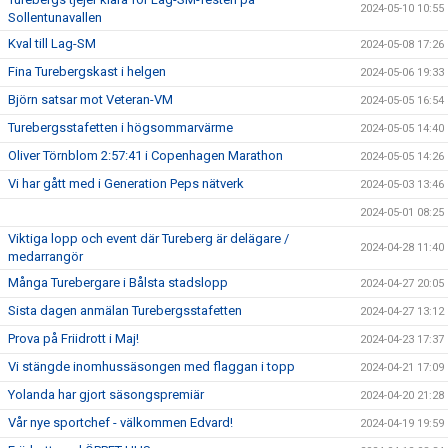
2024-05-10 10:55
Sollentunavallen
Kval till Lag-SM
2024-05-08 17:26
Fina Turebergskast i helgen
2024-05-06 19:33
Björn satsar mot Veteran-VM
2024-05-05 16:54
Turebergsstafetten i högsommarvärme
2024-05-05 14:40
Oliver Törnblom 2:57:41 i Copenhagen Marathon
2024-05-05 14:26
Vi har gått med i Generation Peps nätverk
2024-05-03 13:46
2024-05-01 08:25
Viktiga lopp och event där Tureberg är delägare /
2024-04-28 11:40
medarrangör
Många Turebergare i Bålsta stadslopp
2024-04-27 20:05
Sista dagen anmälan Turebergsstafetten
2024-04-27 13:12
Prova på Friidrott i Maj!
2024-04-23 17:37
Vi stängde inomhussäsongen med flaggan i topp
2024-04-21 17:09
Yolanda har gjort säsongspremiär
2024-04-20 21:28
Vår nye sportchef - välkommen Edvard!
2024-04-19 19:59