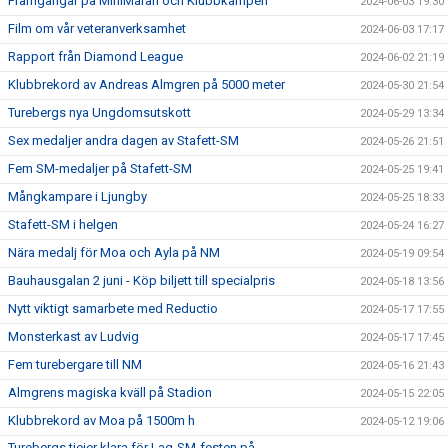
Framgångar på MiniMaran och Klubbkampen
2024-06-03 19:30
Film om vår veteranverksamhet
2024-06-03 17:17
Rapport från Diamond League
2024-06-02 21:19
Klubbrekord av Andreas Almgren på 5000 meter
2024-05-30 21:54
Turebergs nya Ungdomsutskott
2024-05-29 13:34
Sex medaljer andra dagen av Stafett-SM
2024-05-26 21:51
Fem SM-medaljer på Stafett-SM
2024-05-25 19:41
Mångkampare i Ljungby
2024-05-25 18:33
Stafett-SM i helgen
2024-05-24 16:27
Nära medalj för Moa och Ayla på NM
2024-05-19 09:54
Bauhausgalan 2 juni - Köp biljett till specialpris
2024-05-18 13:56
Nytt viktigt samarbete med Reductio
2024-05-17 17:55
Monsterkast av Ludvig
2024-05-17 17:45
Fem turebergare till NM
2024-05-16 21:43
Almgrens magiska kväll på Stadion
2024-05-15 22:05
Klubbrekord av Moa på 1500m h
2024-05-12 19:06
Turebergs tjejer klara för Lag-SM-festen på