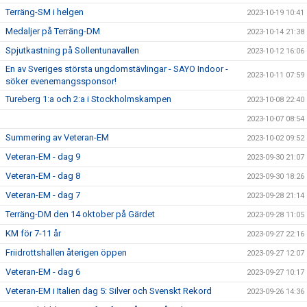
Terräng-SM i helgen
2023-10-19 10:41
Medaljer på Terräng-DM
2023-10-14 21:38
Spjutkastning på Sollentunavallen
2023-10-12 16:06
En av Sveriges största ungdomstävlingar - SAYO Indoor -
2023-10-11 07:59
söker evenemangssponsor!
Tureberg 1:a och 2:a i Stockholmskampen
2023-10-08 22:40
2023-10-07 08:54
Summering av Veteran-EM
2023-10-02 09:52
Veteran-EM - dag 9
2023-09-30 21:07
Veteran-EM - dag 8
2023-09-30 18:26
Veteran-EM - dag 7
2023-09-28 21:14
Terräng-DM den 14 oktober på Gärdet
2023-09-28 11:05
KM för 7-11 år
2023-09-27 22:16
Friidrottshallen återigen öppen
2023-09-27 12:07
Veteran-EM - dag 6
2023-09-27 10:17
Veteran-EM i Italien dag 5: Silver och Svenskt Rekord
2023-09-26 14:36