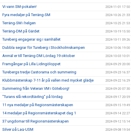
Vi vann SM-pokalen!
2024-11-01 17:50
Fyra medaljer på Terräng-SM
2024-10-26 21:33
Terräng-SM i helgen
2024-10-25 21:53
Terräng-DM på Gärdet
2024-10-19 15:50
Tureberg engagerar sig i samhället
2024-10-11 09:26
Dubbla segrar för Tureberg i Stockholmskampen
2024-10-06 19:00
Anmäl er till Terräng-DM Lördag 19 oktober
2024-10-03 10:01
Framgångar på Lilla Lidingöloppet
2024-09-29 20:00
Turebergs tredje Castorama och summering
2024-09-23 16:37
Klubbmästerskap 7-11 år på vallen med mycket glädje
2024-09-22 16:29
Summering från Veteran VM i Göteborg!
2024-09-20 07:30
"Turans slå rekordtävling" på lördag
2024-09-17 20:59
11 nya medaljer på Regionsmästerskapen
2024-09-15 19:49
14 medaljer på Regionsmästerskapet dag 1
2024-09-14 22:27
37 ungdomar till Regionsmästerskapen
2024-09-12 15:14
Silver på Lag-USM
2024-09-08 19:54