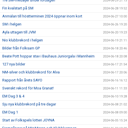
Tre SM-medaljer under lördagen
2024-06-29 21:13
Fin kvalstart på SM
2024-06-28 19:52
Anmälan till höstterminen 2024 öppnar inom kort
2024-06-27 10:00
SM i helgen
2024-06-26 19:20
Ayla uttagen till JVM
2024-06-20 19:23
Nio klubbrekord i helgen
2024-06-19 21:11
Bilder från Folksam GP
2024-06-18 20:46
Beate Pott hoppar stav i Bauhaus Juniorgala i Mannheim
2024-06-18 20:08
127 nya bilder
2024-06-17 21:54
NM-silver och klubbrekord för Alva
2024-06-17 20:06
Rapport från årets SAYO
2024-06-16 16:12
Svenskt rekord för Moa Granat!
2024-06-11 11:33
EM Dag 3 & 4
2024-06-10 19:28
Sju nya klubbrekord på tre dagar
2024-06-08 21:02
EM Dag 1
2024-06-08 09:00
Start av Folkspels lotteri JOYNA
2024-06-05 15:24