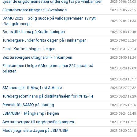
Lysande ungdomsinsatser under dag två på Finnkampen
2023-09-06 22:03
33 turebergare uttagna till Svealands
2023-09-05 22:15
SAMO 2023 – Solig succé på världspremiären av nytt
2023-09-04 21:33
tävlingskoncept
Brons till killarna på Kraftmätningen
2023-09-03 19:40
Turebergare under första dagen på Finnkampen
2023-09-02 20:24
Final i Kraftmätningen i helgen
2023-08-31 20:13
Sex turebergare uttagna till Finnkampen
2023-08-30 11:24
Finnkampen i helgen! Medlemmar har 25% rabatt på
2023-08-29 12:09
biljetter.
2023-08-28 16:17
SM-medaljer till Alva, Levi & Annie
2023-08-27 20:32
Turebergsdominans på distriktsfinalen för P/F12-14
2023-08-27 19:29
Premiär för SAMO på söndag
2023-08-25 15:16
JSM/USM i Mångkamp i helgen
2023-08-24 22:45
Sex turebergare till ungdomsfinnkampen
2023-08-23 16:27
Medaljregn sista dagen på JSM/USM
2023-08-20 20:15