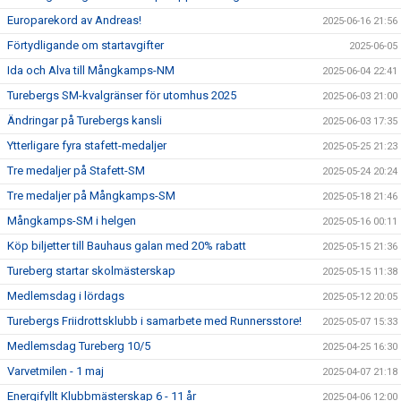
Europarekord av Andreas!
2025-06-16 21:56
Förtydligande om startavgifter
2025-06-05
Ida och Alva till Mångkamps-NM
2025-06-04 22:41
Turebergs SM-kvalgränser för utomhus 2025
2025-06-03 21:00
Ändringar på Turebergs kansli
2025-06-03 17:35
Ytterligare fyra stafett-medaljer
2025-05-25 21:23
Tre medaljer på Stafett-SM
2025-05-24 20:24
Tre medaljer på Mångkamps-SM
2025-05-18 21:46
Mångkamps-SM i helgen
2025-05-16 00:11
Köp biljetter till Bauhaus galan med 20% rabatt
2025-05-15 21:36
Tureberg startar skolmästerskap
2025-05-15 11:38
Medlemsdag i lördags
2025-05-12 20:05
Turebergs Friidrottsklubb i samarbete med Runnersstore!
2025-05-07 15:33
Medlemsdag Tureberg 10/5
2025-04-25 16:30
Varvetmilen - 1 maj
2025-04-07 21:18
Energifyllt Klubbmästerskap 6 - 11 år
2025-04-06 12:00