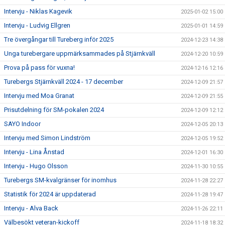
Intervju - Niklas Kagevik
2025-01-02 15:00
Intervju - Ludvig Ellgren
2025-01-01 14:59
Tre övergångar till Tureberg inför 2025
2024-12-23 14:38
Unga turebergare uppmärksammades på Stjärnkväll
2024-12-20 10:59
Prova på pass för vuxna!
2024-12-16 12:16
Turebergs Stjärnkväll 2024 - 17 december
2024-12-09 21:57
Intervju med Moa Granat
2024-12-09 21:55
Prisutdelning för SM-pokalen 2024
2024-12-09 12:12
SAYO Indoor
2024-12-05 20:13
Intervju med Simon Lindström
2024-12-05 19:52
Intervju - Lina Ånstad
2024-12-01 16:30
Intervju - Hugo Olsson
2024-11-30 10:55
Turebergs SM-kvalgränser för inomhus
2024-11-28 22:27
Statistik för 2024 är uppdaterad
2024-11-28 19:47
Intervju - Alva Back
2024-11-26 22:11
Välbesökt veteran-kickoff
2024-11-18 18:32