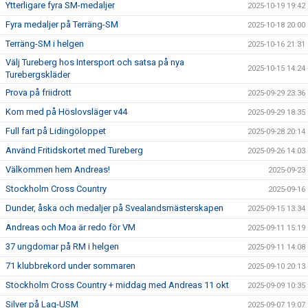
Ytterligare fyra SM-medaljer
2025-10-19 19:42
Fyra medaljer på Terräng-SM
2025-10-18 20:00
Terräng-SM i helgen
2025-10-16 21:31
Välj Tureberg hos Intersport och satsa på nya
2025-10-15 14:24
Turebergskläder
Prova på friidrott
2025-09-29 23:36
Kom med på Höslovsläger v44
2025-09-29 18:35
Full fart på Lidingöloppet
2025-09-28 20:14
Använd Fritidskortet med Tureberg
2025-09-26 14:03
Välkommen hem Andreas!
2025-09-23
Stockholm Cross Country
2025-09-16
Dunder, åska och medaljer på Svealandsmästerskapen
2025-09-15 13:34
Andreas och Moa är redo för VM
2025-09-11 15:19
37 ungdomar på RM i helgen
2025-09-11 14:08
71 klubbrekord under sommaren
2025-09-10 20:13
Stockholm Cross Country + middag med Andreas 11 okt
2025-09-09 10:35
Silver på Lag-USM
2025-09-07 19:07