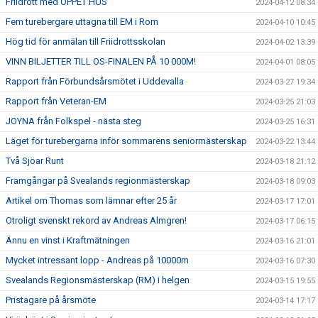
Friidrott med ÖPPET HUS
2024-04-12 08:34
Fem turebergare uttagna till EM i Rom
2024-04-10 10:45
Hög tid för anmälan till Friidrottsskolan
2024-04-02 13:39
VINN BILJETTER TILL OS-FINALEN PÅ 10 000M!
2024-04-01 08:05
Rapport från Förbundsårsmötet i Uddevalla
2024-03-27 19:34
Rapport från Veteran-EM
2024-03-25 21:03
JOYNA från Folkspel - nästa steg
2024-03-25 16:31
Läget för turebergarna inför sommarens seniormästerskap
2024-03-22 13:44
Två Sjöar Runt
2024-03-18 21:12
Framgångar på Svealands regionmästerskap
2024-03-18 09:03
Artikel om Thomas som lämnar efter 25 år
2024-03-17 17:01
Otroligt svenskt rekord av Andreas Almgren!
2024-03-17 06:15
Ännu en vinst i Kraftmätningen
2024-03-16 21:01
Mycket intressant lopp - Andreas på 10000m
2024-03-16 07:30
Svealands Regionsmästerskap (RM) i helgen
2024-03-15 19:55
Pristagare på årsmöte
2024-03-14 17:17