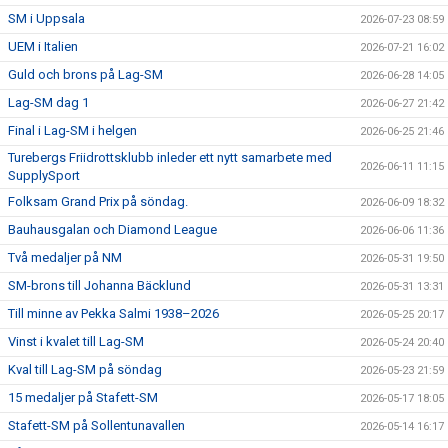
SM i Uppsala
2026-07-23 08:59
UEM i Italien
2026-07-21 16:02
Guld och brons på Lag-SM
2026-06-28 14:05
Lag-SM dag 1
2026-06-27 21:42
Final i Lag-SM i helgen
2026-06-25 21:46
Turebergs Friidrottsklubb inleder ett nytt samarbete med
2026-06-11 11:15
SupplySport
Folksam Grand Prix på söndag.
2026-06-09 18:32
Bauhausgalan och Diamond League
2026-06-06 11:36
Två medaljer på NM
2026-05-31 19:50
SM-brons till Johanna Bäcklund
2026-05-31 13:31
Till minne av Pekka Salmi 1938–2026
2026-05-25 20:17
Vinst i kvalet till Lag-SM
2026-05-24 20:40
Kval till Lag-SM på söndag
2026-05-23 21:59
15 medaljer på Stafett-SM
2026-05-17 18:05
Stafett-SM på Sollentunavallen
2026-05-14 16:17