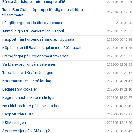
Bålsta Stadslopp = utomhuspremiär!
2026-04-26 19:14
Turan Run Club - Löpgrupp för dig som vill löpa
2026-04-08 17:10
tillsammans
Långlöpargrupp för äldre veteraner
2026-04-06
Anmäl dig nu till Varvetmilen 18 april
2026-03-31 20:17
Rapport från Förbundsårsmötet i Uppsala
2026-03-30 13:28
Köp biljetter till Bauhaus galan med 20% rabatt
2026-03-26 11:25
Framgångar på Regionsmästerskapen
2026-03-22 19:07
Världsrekord för våra veteraner
2026-03-22 09:33
Trippelseger i Kraftmätningen
2026-03-21 20:47
Kraftmätningen 17 på lördag
2026-03-20 21:47
Ledare i SM-pokalen
2026-03-19 21:40
Regionsmästerskapen i helgen
2026-03-18 22:27
Nytt klubbrekord på halvmarathon
2026-03-16 20:45
Rapport från USM
2026-03-15 19:27
IUSM i helgen
2026-03-12 18:20
Sex medaljer på IJSM dag 2
2026-03-08 20:47