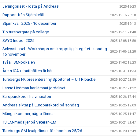
Jerringpriset - rösta på Andreas!
2025-12-23
Rapport från Stjärnkväll
2025-12-16 20:18
Stjärnkväll 2025 - 16 december
2025-12-13
Tio turebergare på college
2025-12-11 21:48
SAYO Indoor 2025
2025-12-08 18:50
Schysst spel - Workshops om kroppslig integritet - söndag
2025-11-06 21:28
16 november
Tvåa i SM-pokalen
2025-11-02 12:23
Årets ICA-rabatthäften är här
2025-10-31 11:33
Turebergs FK presenterar ny Sportchef – Ulf Ribacke
2025-10-27 21:59
Lasse Hedman har lämnat jordelivet
2025-10-27 21:22
Europarekord i halvmaraton
2025-10-26 17:44
Andreas siktar på Europarekord på söndag
2025-10-25 12:03
Många kommer, några lämnar...
2025-10-25 11:47
13 EM-medaljer på Veteran-EM
2025-10-21 21:47
Turebergs SM-kvalgränser för inomhus 25/26
2025-10-20 18:49