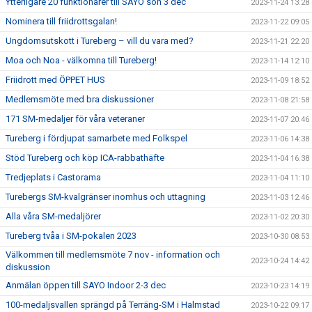
Ytterligare 20 funktionärer till SAYO sön 3 dec
2023-11-24 13:28
Nominera till friidrottsgalan!
2023-11-22 09:05
Ungdomsutskott i Tureberg – vill du vara med?
2023-11-21 22:20
Moa och Noa - välkomna till Tureberg!
2023-11-14 12:10
Friidrott med ÖPPET HUS
2023-11-09 18:52
Medlemsmöte med bra diskussioner
2023-11-08 21:58
171 SM-medaljer för våra veteraner
2023-11-07 20:46
Tureberg i fördjupat samarbete med Folkspel
2023-11-06 14:38
Stöd Tureberg och köp ICA-rabbathäfte
2023-11-04 16:38
Tredjeplats i Castorama
2023-11-04 11:10
Turebergs SM-kvalgränser inomhus och uttagning
2023-11-03 12:46
Alla våra SM-medaljörer
2023-11-02 20:30
Tureberg tvåa i SM-pokalen 2023
2023-10-30 08:53
Välkommen till medlemsmöte 7 nov - information och
2023-10-24 14:42
diskussion
Anmälan öppen till SAYO Indoor 2-3 dec
2023-10-23 14:19
100-medaljsvallen sprängd på Terräng-SM i Halmstad
2023-10-22 09:17