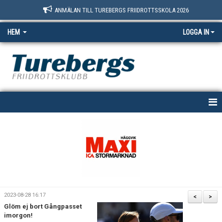
ANMÄLAN TILL TUREBERGS FRIIDROTTSSKOLA 2026
HEM
LOGGA IN
START
NYHETER
OM OSS
BOKNINGSSIDAN
2023-08-28 16:17
<
>
Glöm ej bort Gångpasset
MEDLEM
imorgon!