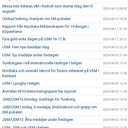
Missa inte Veteran VM i friidrott som startar idag den13
2024-08-13 08:00
augusti!
Utökad ledning i kampen om SM-pokalen
2024-08-12 18:30
Rapport från Nordiska Mästerskapen för 19-åringar i
2024-08-11 21:49
Köpenhamn
Fyra guld sista dagen på USM 16-17 år
2024-08-11 20:57
USM: Fem nya medaljer idag
2024-08-10 22:29
USM: Sju medaljer under fredagen
2024-08-09 21:44
Turebergare i två internationella tävlingar i helgen
2024-08-08 19:47
Nordiska och svenskt rekord för Turans veteraner på VSM i
2024-08-08 17:06
Karlstad
USM i Ljungby i helgen
2024-08-08 15:39
Anmälan till höstens barngrupper har öppnat
2024-08-05 11:34
JSM/USM15 Söndag: Guldregn för Tureberg
2024-08-04 18:59
JSM/USM Lördag: 6 medaljer, klubbrekord och grepp om
2024-08-03 19:18
SM-pokalen
JSM/USM15: Åtta medaljer under fredagen
2024-08-02 19:43
USM, JSM och VSM i helgen
2024-07-31 11:29