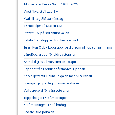
Till minne av Pekka Salmi 1938–2026
Vinst i kvalet till Lag-SM
Kval till Lag-SM på söndag
15 medaljer på Stafett-SM
Stafett-SM på Sollentunavallen
Bålsta Stadslopp = utomhuspremiär!
Turan Run Club - Löpgrupp för dig som vill löpa tillsammans
Långlöpargrupp för äldre veteraner
Anmäl dig nu till Varvetmilen 18 april
Rapport från Förbundsårsmötet i Uppsala
Köp biljetter till Bauhaus galan med 20% rabatt
Framgångar på Regionsmästerskapen
Världsrekord för våra veteraner
Trippelseger i Kraftmätningen
Kraftmätningen 17 på lördag
Ledare i SM-pokalen