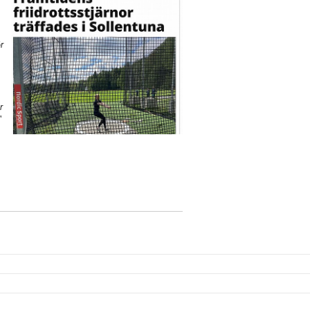
r
r
"