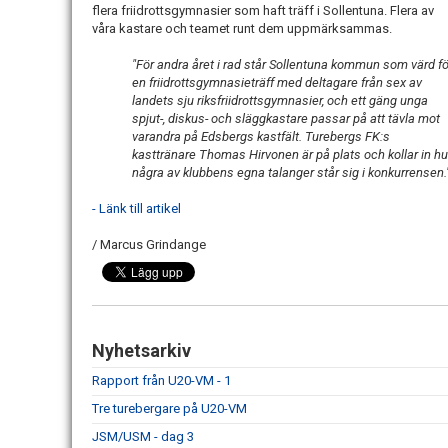
flera friidrottsgymnasier som haft träff i Sollentuna. Flera av
våra kastare och teamet runt dem uppmärksammas.
"För andra året i rad står Sollentuna kommun som värd fö
en friidrottsgymnasieträff med deltagare från sex av
landets sju riksfriidrottsgymnasier, och ett gäng unga
spjut-, diskus- och släggkastare passar på att tävla mot
varandra på Edsbergs kastfält. Turebergs FK:s
kasttränare Thomas Hirvonen är på plats och kollar in hu
några av klubbens egna talanger står sig i konkurrensen.
- Länk till artikel
/ Marcus Grindange
Nyhetsarkiv
Rapport från U20-VM - 1
Tre turebergare på U20-VM
JSM/USM - dag 3