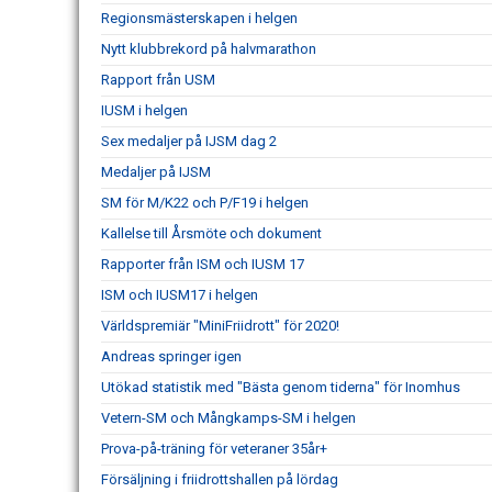
Regionsmästerskapen i helgen
Nytt klubbrekord på halvmarathon
Rapport från USM
IUSM i helgen
Sex medaljer på IJSM dag 2
Medaljer på IJSM
SM för M/K22 och P/F19 i helgen
Kallelse till Årsmöte och dokument
Rapporter från ISM och IUSM 17
ISM och IUSM17 i helgen
Världspremiär "MiniFriidrott" för 2020!
Andreas springer igen
Utökad statistik med "Bästa genom tiderna" för Inomhus
Vetern-SM och Mångkamps-SM i helgen
Prova-på-träning för veteraner 35år+
Försäljning i friidrottshallen på lördag