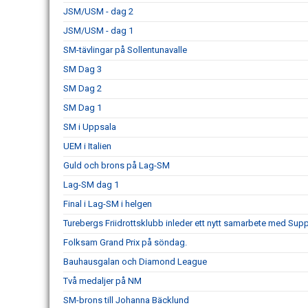
JSM/USM - dag 2
JSM/USM - dag 1
SM-tävlingar på Sollentunavalle
SM Dag 3
SM Dag 2
SM Dag 1
SM i Uppsala
UEM i Italien
Guld och brons på Lag-SM
Lag-SM dag 1
Final i Lag-SM i helgen
Turebergs Friidrottsklubb inleder ett nytt samarbete med Sup
Folksam Grand Prix på söndag.
Bauhausgalan och Diamond League
Två medaljer på NM
SM-brons till Johanna Bäcklund