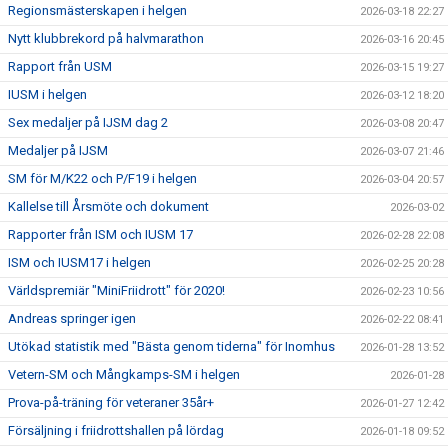
Regionsmästerskapen i helgen
2026-03-18 22:27
Nytt klubbrekord på halvmarathon
2026-03-16 20:45
Rapport från USM
2026-03-15 19:27
IUSM i helgen
2026-03-12 18:20
Sex medaljer på IJSM dag 2
2026-03-08 20:47
Medaljer på IJSM
2026-03-07 21:46
SM för M/K22 och P/F19 i helgen
2026-03-04 20:57
Kallelse till Årsmöte och dokument
2026-03-02
Rapporter från ISM och IUSM 17
2026-02-28 22:08
ISM och IUSM17 i helgen
2026-02-25 20:28
Världspremiär "MiniFriidrott" för 2020!
2026-02-23 10:56
Andreas springer igen
2026-02-22 08:41
Utökad statistik med "Bästa genom tiderna" för Inomhus
2026-01-28 13:52
Vetern-SM och Mångkamps-SM i helgen
2026-01-28
Prova-på-träning för veteraner 35år+
2026-01-27 12:42
Försäljning i friidrottshallen på lördag
2026-01-18 09:52