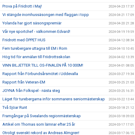
Prova på Friidrott i Maj!
2024-04-23 17:37
Vi stängde inomhussäsongen med flaggan i topp
2024-04-21 17:09
Yolanda har gjort säsongspremiär
2024-04-20 21:28
Vår nye sportchef - välkommen Edvard!
2024-04-19 19:59
Friidrott med ÖPPET HUS
2024-04-12 08:34
Fem turebergare uttagna till EM i Rom
2024-04-10 10:45
Hög tid för anmälan till Friidrottsskolan
2024-04-02 13:39
VINN BILJETTER TILL OS-FINALEN PÅ 10 000M!
2024-04-01 08:05
Rapport från Förbundsårsmötet i Uddevalla
2024-03-27 19:34
Rapport från Veteran-EM
2024-03-25 21:03
JOYNA från Folkspel - nästa steg
2024-03-25 16:31
Läget för turebergarna inför sommarens seniormästerskap
2024-03-22 13:44
Två Sjöar Runt
2024-03-18 21:12
Framgångar på Svealands regionmästerskap
2024-03-18 09:03
Artikel om Thomas som lämnar efter 25 år
2024-03-17 17:01
Otroligt svenskt rekord av Andreas Almgren!
2024-03-17 06:15