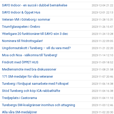
SAYO Indoor - en succé i dubbel bemärkelse
2023-12-04 21:22
SAYO Indoor & Öppet Hus
2023-12-01 22:13
Veteran-VM i Göteborg i sommar
2023-11-28 15:31
Triumfglasspelen i Örebro
2023-11-26 15:47
Ytterligare 20 funktionärer till SAYO sön 3 dec
2023-11-24 13:28
Nominera till friidrottsgalan!
2023-11-22 09:05
Ungdomsutskott i Tureberg – vill du vara med?
2023-11-21 22:20
Moa och Noa - välkomna till Tureberg!
2023-11-14 12:10
Friidrott med ÖPPET HUS
2023-11-09 18:52
Medlemsmöte med bra diskussioner
2023-11-08 21:58
171 SM-medaljer för våra veteraner
2023-11-07 20:46
Tureberg i fördjupat samarbete med Folkspel
2023-11-06 14:38
Stöd Tureberg och köp ICA-rabbathäfte
2023-11-04 16:38
Tredjeplats i Castorama
2023-11-04 11:10
Turebergs SM-kvalgränser inomhus och uttagning
2023-11-03 12:46
Alla våra SM-medaljörer
2023-11-02 20:30