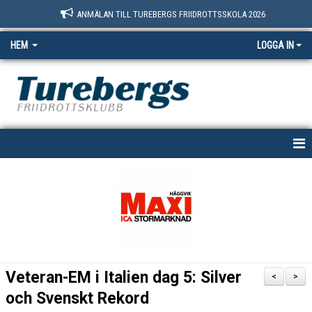
ANMÄLAN TILL TUREBERGS FRIIDROTTSSKOLA 2026
HEM
LOGGA IN
START
NYHETER
OM OSS
BOKNINGSSIDAN
Veteran-EM i Italien dag 5: Silver
<
>
MEDLEM
och Svenskt Rekord