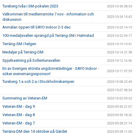
Tureberg tvåa i SM-pokalen 2023
2023-10-30 08:53
Välkommen till medlemsmöte 7 nov - information och
2023-10-24 14:42
diskussion
Anmälan öppen till SAYO Indoor 2-3 dec
2023-10-23 14:19
100-medaljsvallen sprängd på Terräng-SM i Halmstad
2023-10-22 09:17
Terräng-SM i helgen
2023-10-19 10:41
Medaljer på Terräng-DM
2023-10-14 21:38
Spjutkastning på Sollentunavallen
2023-10-12 16:06
En av Sveriges största ungdomstävlingar - SAYO Indoor -
2023-10-11 07:59
söker evenemangssponsor!
Tureberg 1:a och 2:a i Stockholmskampen
2023-10-08 22:40
2023-10-07 08:54
Summering av Veteran-EM
2023-10-02 09:52
Veteran-EM - dag 9
2023-09-30 21:07
Veteran-EM - dag 8
2023-09-30 18:26
Veteran-EM - dag 7
2023-09-28 21:14
Terräng-DM den 14 oktober på Gärdet
2023-09-28 11:05