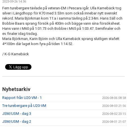
2023-09-26 14:36
ARRANGEMANG
Fem turebergare tävlade på veteran-EM i Pescara igår. Ulla Karnebäck tog
silver i Längdhopp för K70 med 3.53m som också innebar nytt svenskt
STATISTIK & RESULTAT
rekord. Maria Björkman kom 11:a i samma tävling på 2.34m. Hans Säll och
Bobbie Baars sprang försök på 400m och bägge vann sina försöksheat.
Hans vann i M60 på 1:01.73 och Bobbie i M65 på 1:03.47. Semifinaler och
FUNKTIONÄR
ev. finaler idag tisdag.
Maria Björkman, Karin Björin och Ulla Karnebäck sprang slutligen stafett
TÄVLINGAR
4*100m där laget kom fyra på tiden 1:14.52.
/ K-G Karnebäck
KONTAKT
UTBILDNING
KALENDER
Nyhetsarkiv
Rapport från U20-VM - 1
2026-08-06 08:58
Tre turebergare på U20-VM
2026-08-03 21:56
JSM/USM - dag 3
2026-08-02 20:15
JSM/USM - dag 2
2026-08-01 21:07