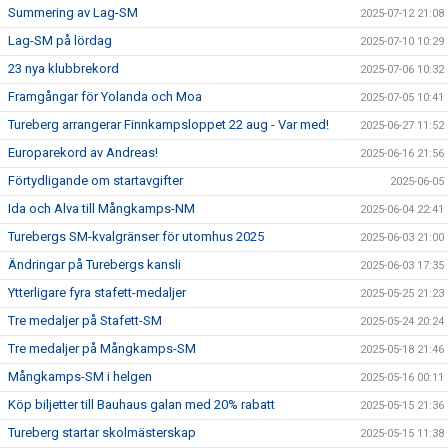
Summering av Lag-SM
2025-07-12 21:08
Lag-SM på lördag
2025-07-10 10:29
23 nya klubbrekord
2025-07-06 10:32
Framgångar för Yolanda och Moa
2025-07-05 10:41
Tureberg arrangerar Finnkampsloppet 22 aug - Var med!
2025-06-27 11:52
Europarekord av Andreas!
2025-06-16 21:56
Förtydligande om startavgifter
2025-06-05
Ida och Alva till Mångkamps-NM
2025-06-04 22:41
Turebergs SM-kvalgränser för utomhus 2025
2025-06-03 21:00
Ändringar på Turebergs kansli
2025-06-03 17:35
Ytterligare fyra stafett-medaljer
2025-05-25 21:23
Tre medaljer på Stafett-SM
2025-05-24 20:24
Tre medaljer på Mångkamps-SM
2025-05-18 21:46
Mångkamps-SM i helgen
2025-05-16 00:11
Köp biljetter till Bauhaus galan med 20% rabatt
2025-05-15 21:36
Tureberg startar skolmästerskap
2025-05-15 11:38