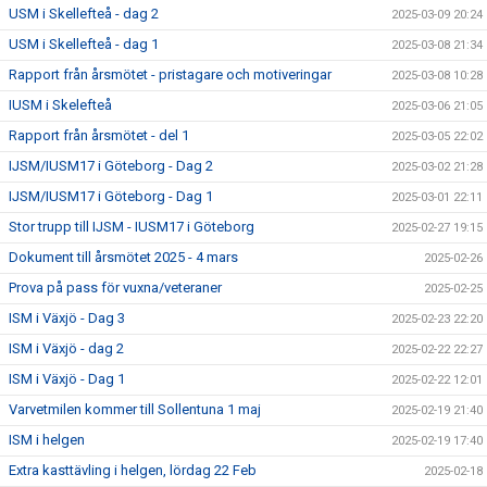
USM i Skellefteå - dag 2
2025-03-09 20:24
USM i Skellefteå - dag 1
2025-03-08 21:34
Rapport från årsmötet - pristagare och motiveringar
2025-03-08 10:28
IUSM i Skelefteå
2025-03-06 21:05
Rapport från årsmötet - del 1
2025-03-05 22:02
IJSM/IUSM17 i Göteborg - Dag 2
2025-03-02 21:28
IJSM/IUSM17 i Göteborg - Dag 1
2025-03-01 22:11
Stor trupp till IJSM - IUSM17 i Göteborg
2025-02-27 19:15
Dokument till årsmötet 2025 - 4 mars
2025-02-26
Prova på pass för vuxna/veteraner
2025-02-25
ISM i Växjö - Dag 3
2025-02-23 22:20
ISM i Växjö - dag 2
2025-02-22 22:27
ISM i Växjö - Dag 1
2025-02-22 12:01
Varvetmilen kommer till Sollentuna 1 maj
2025-02-19 21:40
ISM i helgen
2025-02-19 17:40
Extra kasttävling i helgen, lördag 22 Feb
2025-02-18