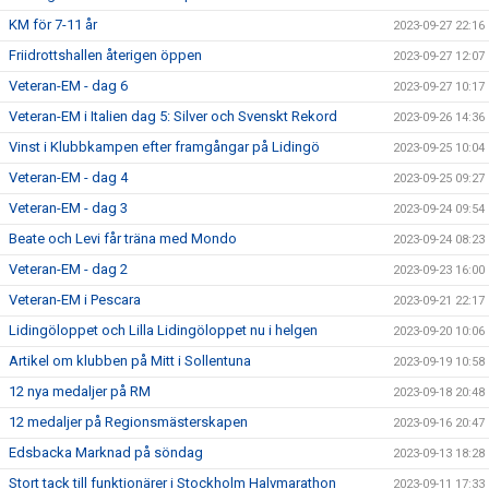
KM för 7-11 år
2023-09-27 22:16
Friidrottshallen återigen öppen
2023-09-27 12:07
Veteran-EM - dag 6
2023-09-27 10:17
Veteran-EM i Italien dag 5: Silver och Svenskt Rekord
2023-09-26 14:36
Vinst i Klubbkampen efter framgångar på Lidingö
2023-09-25 10:04
Veteran-EM - dag 4
2023-09-25 09:27
Veteran-EM - dag 3
2023-09-24 09:54
Beate och Levi får träna med Mondo
2023-09-24 08:23
Veteran-EM - dag 2
2023-09-23 16:00
Veteran-EM i Pescara
2023-09-21 22:17
Lidingöloppet och Lilla Lidingöloppet nu i helgen
2023-09-20 10:06
Artikel om klubben på Mitt i Sollentuna
2023-09-19 10:58
12 nya medaljer på RM
2023-09-18 20:48
12 medaljer på Regionsmästerskapen
2023-09-16 20:47
Edsbacka Marknad på söndag
2023-09-13 18:28
Stort tack till funktionärer i Stockholm Halvmarathon
2023-09-11 17:33