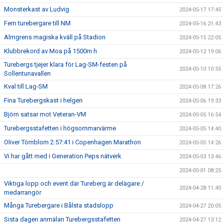
Monsterkast av Ludvig
2024-05-17 17:45
Fem turebergare till NM
2024-05-16 21:43
Almgrens magiska kväll på Stadion
2024-05-15 22:05
Klubbrekord av Moa på 1500m h
2024-05-12 19:06
Turebergs tjejer klara för Lag-SM-festen på
2024-05-10 10:55
Sollentunavallen
Kval till Lag-SM
2024-05-08 17:26
Fina Turebergskast i helgen
2024-05-06 19:33
Björn satsar mot Veteran-VM
2024-05-05 16:54
Turebergsstafetten i högsommarvärme
2024-05-05 14:40
Oliver Törnblom 2:57:41 i Copenhagen Marathon
2024-05-05 14:26
Vi har gått med i Generation Peps nätverk
2024-05-03 13:46
2024-05-01 08:25
Viktiga lopp och event där Tureberg är delägare /
2024-04-28 11:40
medarrangör
Många Turebergare i Bålsta stadslopp
2024-04-27 20:05
Sista dagen anmälan Turebergsstafetten
2024-04-27 13:12