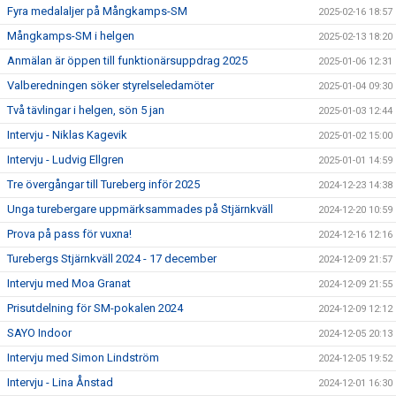
Fyra medalaljer på Mångkamps-SM
2025-02-16 18:57
Mångkamps-SM i helgen
2025-02-13 18:20
Anmälan är öppen till funktionärsuppdrag 2025
2025-01-06 12:31
Valberedningen söker styrelseledamöter
2025-01-04 09:30
Två tävlingar i helgen, sön 5 jan
2025-01-03 12:44
Intervju - Niklas Kagevik
2025-01-02 15:00
Intervju - Ludvig Ellgren
2025-01-01 14:59
Tre övergångar till Tureberg inför 2025
2024-12-23 14:38
Unga turebergare uppmärksammades på Stjärnkväll
2024-12-20 10:59
Prova på pass för vuxna!
2024-12-16 12:16
Turebergs Stjärnkväll 2024 - 17 december
2024-12-09 21:57
Intervju med Moa Granat
2024-12-09 21:55
Prisutdelning för SM-pokalen 2024
2024-12-09 12:12
SAYO Indoor
2024-12-05 20:13
Intervju med Simon Lindström
2024-12-05 19:52
Intervju - Lina Ånstad
2024-12-01 16:30