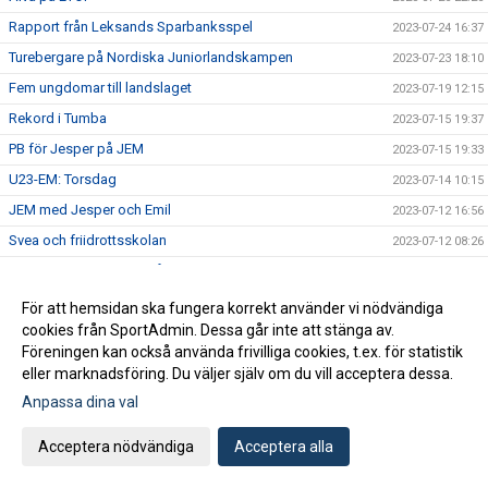
Rapport från Leksands Sparbanksspel
2023-07-24 16:37
Turebergare på Nordiska Juniorlandskampen
2023-07-23 18:10
Fem ungdomar till landslaget
2023-07-19 12:15
Rekord i Tumba
2023-07-15 19:37
PB för Jesper på JEM
2023-07-15 19:33
U23-EM: Torsdag
2023-07-14 10:15
JEM med Jesper och Emil
2023-07-12 16:56
Svea och friidrottsskolan
2023-07-12 08:26
Turebergs herrar sexa på lag-SM
2023-07-09 14:34
Lag-SM på Sollentunavallen på lördag
2023-07-05 21:19
För att hemsidan ska fungera korrekt använder vi nödvändiga
cookies från SportAdmin. Dessa går inte att stänga av.
Alva, Emil och Jesper till mästerskap
2023-07-04 21:22
Föreningen kan också använda frivilliga cookies, t.ex. för statistik
Anmälan till HT 2023 barngrupper
2023-07-04 21:12
eller marknadsföring. Du väljer själv om du vill acceptera dessa.
2023-07-03 20:17
Anpassa dina val
Tudor träffade Simon
2023-07-03 18:54
Acceptera nödvändiga
Acceptera alla
Emil snabb i regnet
2023-07-03 18:50
Helgens tävlingar
2023-06-29 21:41