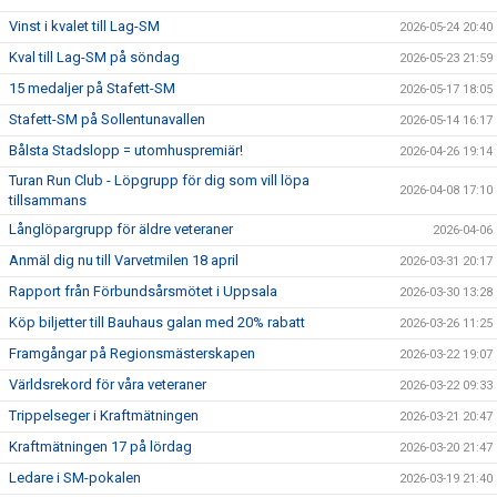
Vinst i kvalet till Lag-SM
2026-05-24 20:40
Kval till Lag-SM på söndag
2026-05-23 21:59
15 medaljer på Stafett-SM
2026-05-17 18:05
Stafett-SM på Sollentunavallen
2026-05-14 16:17
Bålsta Stadslopp = utomhuspremiär!
2026-04-26 19:14
Turan Run Club - Löpgrupp för dig som vill löpa
2026-04-08 17:10
tillsammans
Långlöpargrupp för äldre veteraner
2026-04-06
Anmäl dig nu till Varvetmilen 18 april
2026-03-31 20:17
Rapport från Förbundsårsmötet i Uppsala
2026-03-30 13:28
Köp biljetter till Bauhaus galan med 20% rabatt
2026-03-26 11:25
Framgångar på Regionsmästerskapen
2026-03-22 19:07
Världsrekord för våra veteraner
2026-03-22 09:33
Trippelseger i Kraftmätningen
2026-03-21 20:47
Kraftmätningen 17 på lördag
2026-03-20 21:47
Ledare i SM-pokalen
2026-03-19 21:40