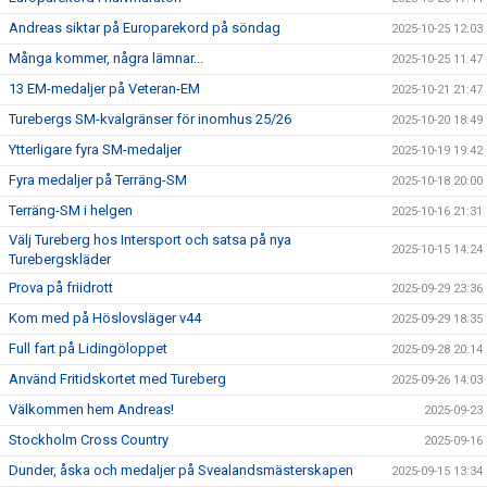
Andreas siktar på Europarekord på söndag
2025-10-25 12:03
Många kommer, några lämnar...
2025-10-25 11:47
13 EM-medaljer på Veteran-EM
2025-10-21 21:47
Turebergs SM-kvalgränser för inomhus 25/26
2025-10-20 18:49
Ytterligare fyra SM-medaljer
2025-10-19 19:42
Fyra medaljer på Terräng-SM
2025-10-18 20:00
Terräng-SM i helgen
2025-10-16 21:31
Välj Tureberg hos Intersport och satsa på nya
2025-10-15 14:24
Turebergskläder
Prova på friidrott
2025-09-29 23:36
Kom med på Höslovsläger v44
2025-09-29 18:35
Full fart på Lidingöloppet
2025-09-28 20:14
Använd Fritidskortet med Tureberg
2025-09-26 14:03
Välkommen hem Andreas!
2025-09-23
Stockholm Cross Country
2025-09-16
Dunder, åska och medaljer på Svealandsmästerskapen
2025-09-15 13:34