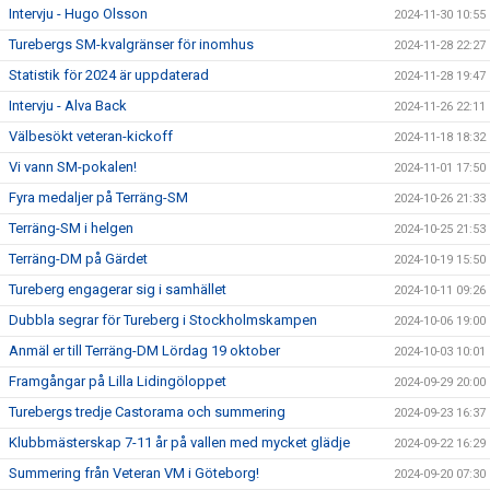
Intervju - Hugo Olsson
2024-11-30 10:55
Turebergs SM-kvalgränser för inomhus
2024-11-28 22:27
Statistik för 2024 är uppdaterad
2024-11-28 19:47
Intervju - Alva Back
2024-11-26 22:11
Välbesökt veteran-kickoff
2024-11-18 18:32
Vi vann SM-pokalen!
2024-11-01 17:50
Fyra medaljer på Terräng-SM
2024-10-26 21:33
Terräng-SM i helgen
2024-10-25 21:53
Terräng-DM på Gärdet
2024-10-19 15:50
Tureberg engagerar sig i samhället
2024-10-11 09:26
Dubbla segrar för Tureberg i Stockholmskampen
2024-10-06 19:00
Anmäl er till Terräng-DM Lördag 19 oktober
2024-10-03 10:01
Framgångar på Lilla Lidingöloppet
2024-09-29 20:00
Turebergs tredje Castorama och summering
2024-09-23 16:37
Klubbmästerskap 7-11 år på vallen med mycket glädje
2024-09-22 16:29
Summering från Veteran VM i Göteborg!
2024-09-20 07:30