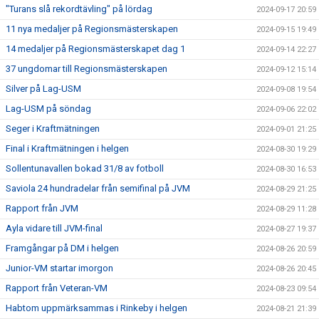
"Turans slå rekordtävling" på lördag
2024-09-17 20:59
11 nya medaljer på Regionsmästerskapen
2024-09-15 19:49
14 medaljer på Regionsmästerskapet dag 1
2024-09-14 22:27
37 ungdomar till Regionsmästerskapen
2024-09-12 15:14
Silver på Lag-USM
2024-09-08 19:54
Lag-USM på söndag
2024-09-06 22:02
Seger i Kraftmätningen
2024-09-01 21:25
Final i Kraftmätningen i helgen
2024-08-30 19:29
Sollentunavallen bokad 31/8 av fotboll
2024-08-30 16:53
Saviola 24 hundradelar från semifinal på JVM
2024-08-29 21:25
Rapport från JVM
2024-08-29 11:28
Ayla vidare till JVM-final
2024-08-27 19:37
Framgångar på DM i helgen
2024-08-26 20:59
Junior-VM startar imorgon
2024-08-26 20:45
Rapport från Veteran-VM
2024-08-23 09:54
Habtom uppmärksammas i Rinkeby i helgen
2024-08-21 21:39