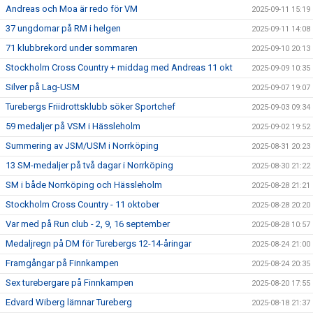
Andreas och Moa är redo för VM
2025-09-11 15:19
37 ungdomar på RM i helgen
2025-09-11 14:08
71 klubbrekord under sommaren
2025-09-10 20:13
Stockholm Cross Country + middag med Andreas 11 okt
2025-09-09 10:35
Silver på Lag-USM
2025-09-07 19:07
Turebergs Friidrottsklubb söker Sportchef
2025-09-03 09:34
59 medaljer på VSM i Hässleholm
2025-09-02 19:52
Summering av JSM/USM i Norrköping
2025-08-31 20:23
13 SM-medaljer på två dagar i Norrköping
2025-08-30 21:22
SM i både Norrköping och Hässleholm
2025-08-28 21:21
Stockholm Cross Country - 11 oktober
2025-08-28 20:20
Var med på Run club - 2, 9, 16 september
2025-08-28 10:57
Medaljregn på DM för Turebergs 12-14-åringar
2025-08-24 21:00
Framgångar på Finnkampen
2025-08-24 20:35
Sex turebergare på Finnkampen
2025-08-20 17:55
Edvard Wiberg lämnar Tureberg
2025-08-18 21:37