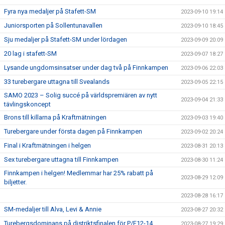
Fyra nya medaljer på Stafett-SM
2023-09-10 19:14
Juniorsporten på Sollentunavallen
2023-09-10 18:45
Sju medaljer på Stafett-SM under lördagen
2023-09-09 20:09
20 lag i stafett-SM
2023-09-07 18:27
Lysande ungdomsinsatser under dag två på Finnkampen
2023-09-06 22:03
33 turebergare uttagna till Svealands
2023-09-05 22:15
SAMO 2023 – Solig succé på världspremiären av nytt
2023-09-04 21:33
tävlingskoncept
Brons till killarna på Kraftmätningen
2023-09-03 19:40
Turebergare under första dagen på Finnkampen
2023-09-02 20:24
Final i Kraftmätningen i helgen
2023-08-31 20:13
Sex turebergare uttagna till Finnkampen
2023-08-30 11:24
Finnkampen i helgen! Medlemmar har 25% rabatt på
2023-08-29 12:09
biljetter.
2023-08-28 16:17
SM-medaljer till Alva, Levi & Annie
2023-08-27 20:32
Turebergsdominans på distriktsfinalen för P/F12-14
2023-08-27 19:29