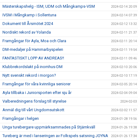
Mästerskapshelg - ISM, UDM och Mångkamps-VSM
2024-02-14 20:09
IVSM i Mångkamp i Sollentuna
2024-02-14 07:39
Dokument till Årsmötet 2024
2024-02-12 13:32
Nordiskt rekord av Yolanda
2024-02-11 21:37
Framgångar för Ayla, Moa och Clara
2024-02-11 20:14
DM-medaljer på Hammarbyspelen
2024-02-11 19:54
FANTASTISKT LOPP AV ANDREAS!!
2024-02-11 09:46
Klubbrekordslakt på inomhus-DM
2024-02-10 20:06
Nytt svenskt rekord i morgon?
2024-02-10 17:19
Framgångar för våra kvinnliga seniorer
2024-02-05 20:14
Ayla tillbaka i Juniorsporten efter sju år
2024-02-04 09:04
Valberedningens förslag till styrelse
2024-02-03
Anmäl dig till vårt Ungdomsutskott
2024-02-02 11:57
Framgångar i helgen
2024-01-28 19:56
Unga turebergare uppmärksammades på Stjärnkväll
2024-01-26 19:38
Tureberg är med i lanseringen av Folkspels satsning JOYNA
2024-01-26 17:34