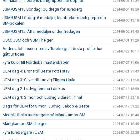
Anmälan till höstens barngrupper har öppnat
2024-08-05 11:34
JSM/USM15 Söndag: Guldregn för Tureberg
2024-08-04 18:59
JSM/USM Lördag: 6 medaljer, klubbrekord och grepp om
2024-08-03 19:18
SM-pokalen
JSM/USM15: Åtta medaljer under fredagen
2024-08-02 19:43
USM, JSM och VSM i helgen
2024-07-31 11:29
Anders Johansson - en av Turebergs största profiler har
2024-07-29 10:17
gått ur tiden
Fyra 06:or till Nordiska mästerskapen
2024-07-27 11:06
UEM dag 4: Brons till Beate Pott i stav
2024-07-21 21:43
UEM dag 3: Silver till Ludvig Ellgren i kula
2024-07-20 17:50
UEM dag 2: Ludvig femma i diskus
2024-07-19 18:50
UEM dag 1: Simon och Ludvig vidare till final
2024-07-18 23:15
Dags för UEM för Simon, Ludvig, Jakob & Beate
2024-07-17 09:22
Medalj till alla turebergare på Mångkamps-SM
2024-07-14 18:40
Mångkamps-SM i helgen
2024-07-11 16:45
Fyra turebergare i UEM
2024-07-08 22:20