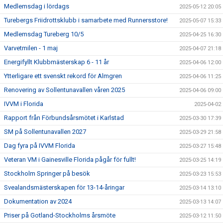
Medlemsdag i lördags
2025-05-12 20:05
Turebergs Friidrottsklubb i samarbete med Runnersstore!
2025-05-07 15:33
Medlemsdag Tureberg 10/5
2025-04-25 16:30
Varvetmilen - 1 maj
2025-04-07 21:18
Energifyllt Klubbmästerskap 6 - 11 år
2025-04-06 12:00
Ytterligare ett svenskt rekord för Almgren
2025-04-06 11:25
Renovering av Sollentunavallen våren 2025
2025-04-06 09:00
IVVM i Florida
2025-04-02
Rapport från Förbundsårsmötet i Karlstad
2025-03-30 17:39
SM på Sollentunavallen 2027
2025-03-29 21:58
Dag fyra på IVVM Florida
2025-03-27 15:48
Veteran VM i Gainesville Florida pågår för fullt!
2025-03-25 14:19
Stockholm Springer på besök
2025-03-23 15:53
Svealandsmästerskapen för 13-14-åringar
2025-03-14 13:10
Dokumentation av 2024
2025-03-13 14:07
Priser på Gotland-Stockholms årsmöte
2025-03-12 11:50