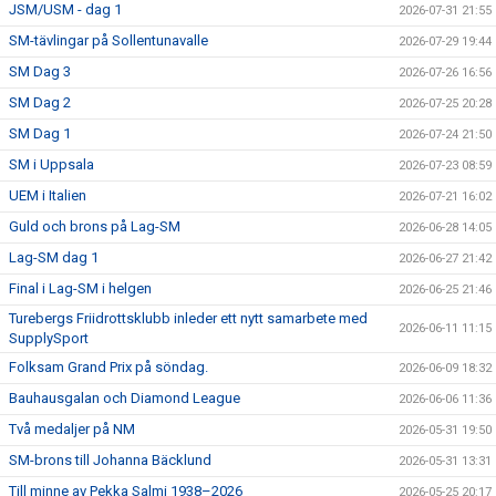
JSM/USM - dag 1
2026-07-31 21:55
SM-tävlingar på Sollentunavalle
2026-07-29 19:44
SM Dag 3
2026-07-26 16:56
SM Dag 2
2026-07-25 20:28
SM Dag 1
2026-07-24 21:50
SM i Uppsala
2026-07-23 08:59
UEM i Italien
2026-07-21 16:02
Guld och brons på Lag-SM
2026-06-28 14:05
Lag-SM dag 1
2026-06-27 21:42
Final i Lag-SM i helgen
2026-06-25 21:46
Turebergs Friidrottsklubb inleder ett nytt samarbete med
2026-06-11 11:15
SupplySport
Folksam Grand Prix på söndag.
2026-06-09 18:32
Bauhausgalan och Diamond League
2026-06-06 11:36
Två medaljer på NM
2026-05-31 19:50
SM-brons till Johanna Bäcklund
2026-05-31 13:31
Till minne av Pekka Salmi 1938–2026
2026-05-25 20:17