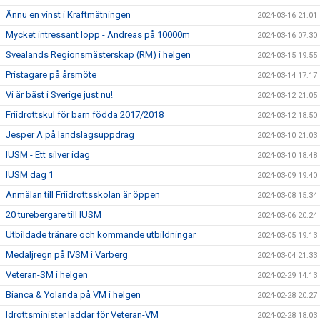
Ännu en vinst i Kraftmätningen
2024-03-16 21:01
Mycket intressant lopp - Andreas på 10000m
2024-03-16 07:30
Svealands Regionsmästerskap (RM) i helgen
2024-03-15 19:55
Pristagare på årsmöte
2024-03-14 17:17
Vi är bäst i Sverige just nu!
2024-03-12 21:05
Friidrottskul för barn födda 2017/2018
2024-03-12 18:50
Jesper A på landslagsuppdrag
2024-03-10 21:03
IUSM - Ett silver idag
2024-03-10 18:48
IUSM dag 1
2024-03-09 19:40
Anmälan till Friidrottsskolan är öppen
2024-03-08 15:34
20 turebergare till IUSM
2024-03-06 20:24
Utbildade tränare och kommande utbildningar
2024-03-05 19:13
Medaljregn på IVSM i Varberg
2024-03-04 21:33
Veteran-SM i helgen
2024-02-29 14:13
Bianca & Yolanda på VM i helgen
2024-02-28 20:27
Idrottsminister laddar för Veteran-VM
2024-02-28 18:03