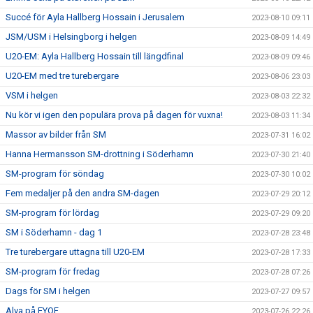
Succé för Ayla Hallberg Hossain i Jerusalem
2023-08-10 09:11
JSM/USM i Helsingborg i helgen
2023-08-09 14:49
U20-EM: Ayla Hallberg Hossain till längdfinal
2023-08-09 09:46
U20-EM med tre turebergare
2023-08-06 23:03
VSM i helgen
2023-08-03 22:32
Nu kör vi igen den populära prova på dagen för vuxna!
2023-08-03 11:34
Massor av bilder från SM
2023-07-31 16:02
Hanna Hermansson SM-drottning i Söderhamn
2023-07-30 21:40
SM-program för söndag
2023-07-30 10:02
Fem medaljer på den andra SM-dagen
2023-07-29 20:12
SM-program för lördag
2023-07-29 09:20
SM i Söderhamn - dag 1
2023-07-28 23:48
Tre turebergare uttagna till U20-EM
2023-07-28 17:33
SM-program för fredag
2023-07-28 07:26
Dags för SM i helgen
2023-07-27 09:57
Alva på EYOF
2023-07-26 22:26