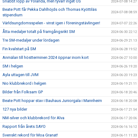
Snabbt lopp av Yolanda, men tyvärr inget OS
2024-07-08 14:27
Beate Pott får Pekka Dahlhöjds och Thomas Kyöttiläs
2024-07-08 08:59
stipendium
Världsungdomsspelen - vinst igen i föreningstävlingen!
2024-07-07 22:26
Åtta medaljer totalt på framgångsrikt SM
2024-06-30 22:12
Tre SM-medaljer under lördagen
2024-06-29 21:13
Fin kvalstart på SM
2024-06-28 19:52
Anmälan till höstterminen 2024 öppnar inom kort
2024-06-27 10:00
SM i helgen
2024-06-26 19:20
Ayla uttagen till JVM
2024-06-20 19:23
Nio klubbrekord i helgen
2024-06-19 21:11
Bilder från Folksam GP
2024-06-18 20:46
Beate Pott hoppar stav i Bauhaus Juniorgala i Mannheim
2024-06-18 20:08
127 nya bilder
2024-06-17 21:54
NM-silver och klubbrekord för Alva
2024-06-17 20:06
Rapport från årets SAYO
2024-06-16 16:12
Svenskt rekord för Moa Granat!
2024-06-11 11:33