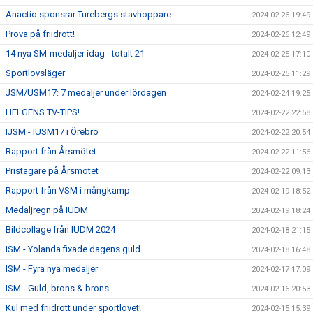
Anactio sponsrar Turebergs stavhoppare
2024-02-26 19:49
Prova på friidrott!
2024-02-26 12:49
14 nya SM-medaljer idag - totalt 21
2024-02-25 17:10
Sportlovsläger
2024-02-25 11:29
JSM/USM17: 7 medaljer under lördagen
2024-02-24 19:25
HELGENS TV-TIPS!
2024-02-22 22:58
IJSM - IUSM17 i Örebro
2024-02-22 20:54
Rapport från Årsmötet
2024-02-22 11:56
Pristagare på Årsmötet
2024-02-22 09:13
Rapport från VSM i mångkamp
2024-02-19 18:52
Medaljregn på IUDM
2024-02-19 18:24
Bildcollage från IUDM 2024
2024-02-18 21:15
ISM - Yolanda fixade dagens guld
2024-02-18 16:48
ISM - Fyra nya medaljer
2024-02-17 17:09
ISM - Guld, brons & brons
2024-02-16 20:53
Kul med friidrott under sportlovet!
2024-02-15 15:39