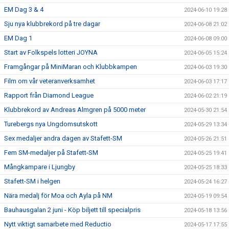
EM Dag 3 & 4
2024-06-10 19:28
Sju nya klubbrekord på tre dagar
2024-06-08 21:02
EM Dag 1
2024-06-08 09:00
Start av Folkspels lotteri JOYNA
2024-06-05 15:24
Framgångar på MiniMaran och Klubbkampen
2024-06-03 19:30
Film om vår veteranverksamhet
2024-06-03 17:17
Rapport från Diamond League
2024-06-02 21:19
Klubbrekord av Andreas Almgren på 5000 meter
2024-05-30 21:54
Turebergs nya Ungdomsutskott
2024-05-29 13:34
Sex medaljer andra dagen av Stafett-SM
2024-05-26 21:51
Fem SM-medaljer på Stafett-SM
2024-05-25 19:41
Mångkampare i Ljungby
2024-05-25 18:33
Stafett-SM i helgen
2024-05-24 16:27
Nära medalj för Moa och Ayla på NM
2024-05-19 09:54
Bauhausgalan 2 juni - Köp biljett till specialpris
2024-05-18 13:56
Nytt viktigt samarbete med Reductio
2024-05-17 17:55