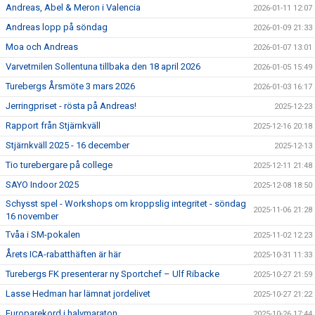
Andreas, Abel & Meron i Valencia
2026-01-11 12:07
Andreas lopp på söndag
2026-01-09 21:33
Moa och Andreas
2026-01-07 13:01
Varvetmilen Sollentuna tillbaka den 18 april 2026
2026-01-05 15:49
Turebergs Årsmöte 3 mars 2026
2026-01-03 16:17
Jerringpriset - rösta på Andreas!
2025-12-23
Rapport från Stjärnkväll
2025-12-16 20:18
Stjärnkväll 2025 - 16 december
2025-12-13
Tio turebergare på college
2025-12-11 21:48
SAYO Indoor 2025
2025-12-08 18:50
Schysst spel - Workshops om kroppslig integritet - söndag
2025-11-06 21:28
16 november
Tvåa i SM-pokalen
2025-11-02 12:23
Årets ICA-rabatthäften är här
2025-10-31 11:33
Turebergs FK presenterar ny Sportchef – Ulf Ribacke
2025-10-27 21:59
Lasse Hedman har lämnat jordelivet
2025-10-27 21:22
Europarekord i halvmaraton
2025-10-26 17:44