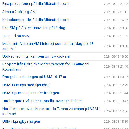
Fina prestationer på Lilla Midnattsloppet
2024-08-19 21:22
Silver x 2 på Lag-SM
2024-08-17 21:11
Klubbkampen del 3: Lilla Midnattsloppet
2024-08-16 16:27
Lag-SM på Sollentunavallen på lördag
2024-08-15 20:56
Tre guld på VVM
2024-08-13 21:52
Missa inte Veteran VM i friidrott som startar idag den13
2024-08-13 08:00
augusti!
Utökad ledning i kampen om SM-pokalen
2024-08-12 18:30
Rapport från Nordiska Mästerskapen för 19-åringar i
2024-08-11 21:49
Köpenhamn
Fyra guld sista dagen på USM 16-17 år
2024-08-11 20:57
USM: Fem nya medaljer idag
2024-08-10 22:29
USM: Sju medaljer under fredagen
2024-08-09 21:44
Turebergare i två internationella tävlingar i helgen
2024-08-08 19:47
Nordiska och svenskt rekord för Turans veteraner på VSM i
2024-08-08 17:06
Karlstad
USM i Ljungby i helgen
2024-08-08 15:39