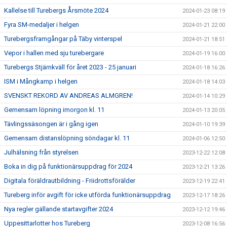
Kallelse till Turebergs Årsmöte 2024
2024-01-23 08:19
Fyra SM-medaljer i helgen
2024-01-21 22:00
Turebergsframgångar på Täby vinterspel
2024-01-21 18:51
Vepor i hallen med sju turebergare
2024-01-19 16:00
Turebergs Stjärnkväll för året 2023 - 25 januari
2024-01-18 16:26
ISM i Mångkamp i helgen
2024-01-18 14:03
SVENSKT REKORD AV ANDREAS ALMGREN!
2024-01-14 10:29
Gemensam löpning imorgon kl. 11
2024-01-13 20:05
Tävlingssäsongen är i gång igen
2024-01-10 19:39
Gemensam distanslöpning söndagar kl. 11
2024-01-06 12:50
Julhälsning från styrelsen
2023-12-22 12:08
Boka in dig på funktionärsuppdrag för 2024
2023-12-21 13:26
Digitala föräldrautbildning - Friidrottsförälder
2023-12-19 22:41
Tureberg inför avgift för icke utförda funktionärsuppdrag
2023-12-17 18:26
Nya regler gällande startavgifter 2024
2023-12-12 19:46
Uppesittarlotter hos Tureberg
2023-12-08 16:56