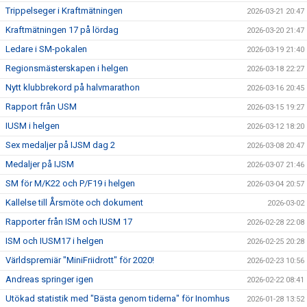
Trippelseger i Kraftmätningen
2026-03-21 20:47
Kraftmätningen 17 på lördag
2026-03-20 21:47
Ledare i SM-pokalen
2026-03-19 21:40
Regionsmästerskapen i helgen
2026-03-18 22:27
Nytt klubbrekord på halvmarathon
2026-03-16 20:45
Rapport från USM
2026-03-15 19:27
IUSM i helgen
2026-03-12 18:20
Sex medaljer på IJSM dag 2
2026-03-08 20:47
Medaljer på IJSM
2026-03-07 21:46
SM för M/K22 och P/F19 i helgen
2026-03-04 20:57
Kallelse till Årsmöte och dokument
2026-03-02
Rapporter från ISM och IUSM 17
2026-02-28 22:08
ISM och IUSM17 i helgen
2026-02-25 20:28
Världspremiär "MiniFriidrott" för 2020!
2026-02-23 10:56
Andreas springer igen
2026-02-22 08:41
Utökad statistik med "Bästa genom tiderna" för Inomhus
2026-01-28 13:52