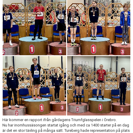
ARRANGEMANG
STATISTIK & RESULTAT
FUNKTIONÄR
TÄVLINGAR
KONTAKT
UTBILDNING
KALENDER
Här kommer en rapport ifrån gårdagens Triumfglasspelen i Örebro.
Nu har inomhussäsongen startat igång och med ca 1400 starter på en dag
är det en stor tävling på många sätt. Tureberg hade representation på plats