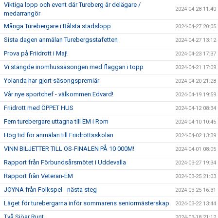
Viktiga lopp och event där Tureberg är delägare /
2024-04-28 11:40
medarrangör
Många Turebergare i Bålsta stadslopp
2024-04-27 20:05
Sista dagen anmälan Turebergsstafetten
2024-04-27 13:12
Prova på Friidrott i Maj!
2024-04-23 17:37
Vi stängde inomhussäsongen med flaggan i topp
2024-04-21 17:09
Yolanda har gjort säsongspremiär
2024-04-20 21:28
Vår nye sportchef - välkommen Edvard!
2024-04-19 19:59
Friidrott med ÖPPET HUS
2024-04-12 08:34
Fem turebergare uttagna till EM i Rom
2024-04-10 10:45
Hög tid för anmälan till Friidrottsskolan
2024-04-02 13:39
VINN BILJETTER TILL OS-FINALEN PÅ 10 000M!
2024-04-01 08:05
Rapport från Förbundsårsmötet i Uddevalla
2024-03-27 19:34
Rapport från Veteran-EM
2024-03-25 21:03
JOYNA från Folkspel - nästa steg
2024-03-25 16:31
Läget för turebergarna inför sommarens seniormästerskap
2024-03-22 13:44
Två Sjöar Runt
2024-03-18 21:12