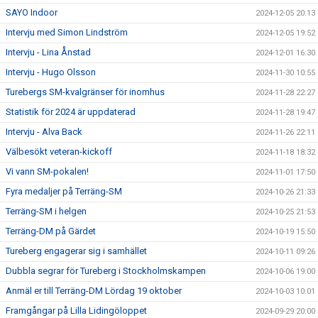
SAYO Indoor
2024-12-05 20:13
Intervju med Simon Lindström
2024-12-05 19:52
Intervju - Lina Ånstad
2024-12-01 16:30
Intervju - Hugo Olsson
2024-11-30 10:55
Turebergs SM-kvalgränser för inomhus
2024-11-28 22:27
Statistik för 2024 är uppdaterad
2024-11-28 19:47
Intervju - Alva Back
2024-11-26 22:11
Välbesökt veteran-kickoff
2024-11-18 18:32
Vi vann SM-pokalen!
2024-11-01 17:50
Fyra medaljer på Terräng-SM
2024-10-26 21:33
Terräng-SM i helgen
2024-10-25 21:53
Terräng-DM på Gärdet
2024-10-19 15:50
Tureberg engagerar sig i samhället
2024-10-11 09:26
Dubbla segrar för Tureberg i Stockholmskampen
2024-10-06 19:00
Anmäl er till Terräng-DM Lördag 19 oktober
2024-10-03 10:01
Framgångar på Lilla Lidingöloppet
2024-09-29 20:00