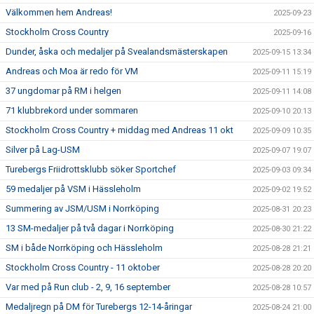
Välkommen hem Andreas!
2025-09-23
Stockholm Cross Country
2025-09-16
Dunder, åska och medaljer på Svealandsmästerskapen
2025-09-15 13:34
Andreas och Moa är redo för VM
2025-09-11 15:19
37 ungdomar på RM i helgen
2025-09-11 14:08
71 klubbrekord under sommaren
2025-09-10 20:13
Stockholm Cross Country + middag med Andreas 11 okt
2025-09-09 10:35
Silver på Lag-USM
2025-09-07 19:07
Turebergs Friidrottsklubb söker Sportchef
2025-09-03 09:34
59 medaljer på VSM i Hässleholm
2025-09-02 19:52
Summering av JSM/USM i Norrköping
2025-08-31 20:23
13 SM-medaljer på två dagar i Norrköping
2025-08-30 21:22
SM i både Norrköping och Hässleholm
2025-08-28 21:21
Stockholm Cross Country - 11 oktober
2025-08-28 20:20
Var med på Run club - 2, 9, 16 september
2025-08-28 10:57
Medaljregn på DM för Turebergs 12-14-åringar
2025-08-24 21:00