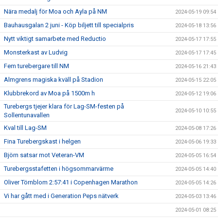
Nära medalj för Moa och Ayla på NM
2024-05-19 09:54
Bauhausgalan 2 juni - Köp biljett till specialpris
2024-05-18 13:56
Nytt viktigt samarbete med Reductio
2024-05-17 17:55
Monsterkast av Ludvig
2024-05-17 17:45
Fem turebergare till NM
2024-05-16 21:43
Almgrens magiska kväll på Stadion
2024-05-15 22:05
Klubbrekord av Moa på 1500m h
2024-05-12 19:06
Turebergs tjejer klara för Lag-SM-festen på
2024-05-10 10:55
Sollentunavallen
Kval till Lag-SM
2024-05-08 17:26
Fina Turebergskast i helgen
2024-05-06 19:33
Björn satsar mot Veteran-VM
2024-05-05 16:54
Turebergsstafetten i högsommarvärme
2024-05-05 14:40
Oliver Törnblom 2:57:41 i Copenhagen Marathon
2024-05-05 14:26
Vi har gått med i Generation Peps nätverk
2024-05-03 13:46
2024-05-01 08:25