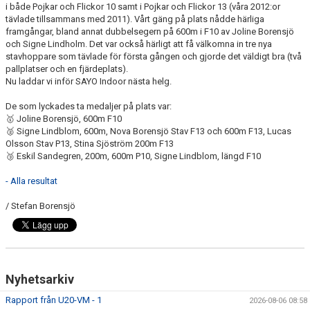
i både Pojkar och Flickor 10 samt i Pojkar och Flickor 13 (våra 2012:or
tävlade tillsammans med 2011). Vårt gäng på plats nådde härliga
framgångar, bland annat dubbelsegern på 600m i F10 av Joline Borensjö
och Signe Lindholm. Det var också härligt att få välkomna in tre nya
stavhoppare som tävlade för första gången och gjorde det väldigt bra (två
pallplatser och en fjärdeplats).
Nu laddar vi inför SAYO Indoor nästa helg.
De som lyckades ta medaljer på plats var:
🥇 Joline Borensjö, 600m F10
🥈 Signe Lindblom, 600m, Nova Borensjö Stav F13 och 600m F13, Lucas
Olsson Stav P13, Stina Sjöström 200m F13
🥉 Eskil Sandegren, 200m, 600m P10, Signe Lindblom, längd F10
- Alla resultat
/ Stefan Borensjö
Nyhetsarkiv
Rapport från U20-VM - 1
2026-08-06 08:58