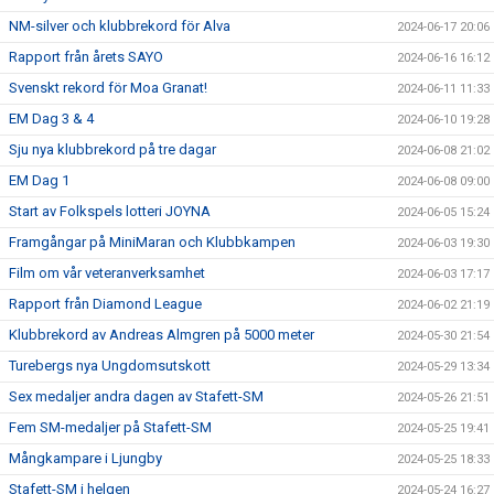
NM-silver och klubbrekord för Alva
2024-06-17 20:06
Rapport från årets SAYO
2024-06-16 16:12
Svenskt rekord för Moa Granat!
2024-06-11 11:33
EM Dag 3 & 4
2024-06-10 19:28
Sju nya klubbrekord på tre dagar
2024-06-08 21:02
EM Dag 1
2024-06-08 09:00
Start av Folkspels lotteri JOYNA
2024-06-05 15:24
Framgångar på MiniMaran och Klubbkampen
2024-06-03 19:30
Film om vår veteranverksamhet
2024-06-03 17:17
Rapport från Diamond League
2024-06-02 21:19
Klubbrekord av Andreas Almgren på 5000 meter
2024-05-30 21:54
Turebergs nya Ungdomsutskott
2024-05-29 13:34
Sex medaljer andra dagen av Stafett-SM
2024-05-26 21:51
Fem SM-medaljer på Stafett-SM
2024-05-25 19:41
Mångkampare i Ljungby
2024-05-25 18:33
Stafett-SM i helgen
2024-05-24 16:27