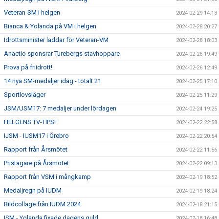
Veteran-SM i helgen
2024-02-29 14:13
Bianca & Yolanda på VM i helgen
2024-02-28 20:27
Idrottsminister laddar för Veteran-VM
2024-02-28 18:03
Anactio sponsrar Turebergs stavhoppare
2024-02-26 19:49
Prova på friidrott!
2024-02-26 12:49
14 nya SM-medaljer idag - totalt 21
2024-02-25 17:10
Sportlovsläger
2024-02-25 11:29
JSM/USM17: 7 medaljer under lördagen
2024-02-24 19:25
HELGENS TV-TIPS!
2024-02-22 22:58
IJSM - IUSM17 i Örebro
2024-02-22 20:54
Rapport från Årsmötet
2024-02-22 11:56
Pristagare på Årsmötet
2024-02-22 09:13
Rapport från VSM i mångkamp
2024-02-19 18:52
Medaljregn på IUDM
2024-02-19 18:24
Bildcollage från IUDM 2024
2024-02-18 21:15
ISM - Yolanda fixade dagens guld
2024-02-18 16:48