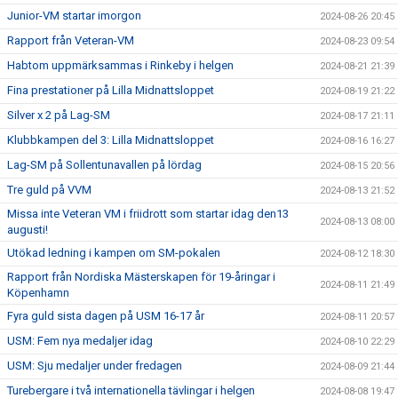
Junior-VM startar imorgon
2024-08-26 20:45
Rapport från Veteran-VM
2024-08-23 09:54
Habtom uppmärksammas i Rinkeby i helgen
2024-08-21 21:39
Fina prestationer på Lilla Midnattsloppet
2024-08-19 21:22
Silver x 2 på Lag-SM
2024-08-17 21:11
Klubbkampen del 3: Lilla Midnattsloppet
2024-08-16 16:27
Lag-SM på Sollentunavallen på lördag
2024-08-15 20:56
Tre guld på VVM
2024-08-13 21:52
Missa inte Veteran VM i friidrott som startar idag den13
2024-08-13 08:00
augusti!
Utökad ledning i kampen om SM-pokalen
2024-08-12 18:30
Rapport från Nordiska Mästerskapen för 19-åringar i
2024-08-11 21:49
Köpenhamn
Fyra guld sista dagen på USM 16-17 år
2024-08-11 20:57
USM: Fem nya medaljer idag
2024-08-10 22:29
USM: Sju medaljer under fredagen
2024-08-09 21:44
Turebergare i två internationella tävlingar i helgen
2024-08-08 19:47