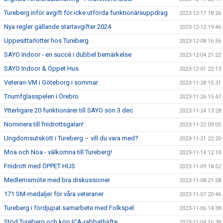
Tureberg inför avgift för icke utförda funktionärsuppdrag
2023-12-17 18:26
Nya regler gällande startavgifter 2024
2023-12-12 19:46
Uppesittarlotter hos Tureberg
2023-12-08 16:56
SAYO Indoor - en succé i dubbel bemärkelse
2023-12-04 21:22
SAYO Indoor & Öppet Hus
2023-12-01 22:13
Veteran-VM i Göteborg i sommar
2023-11-28 15:31
Triumfglasspelen i Örebro
2023-11-26 15:47
Ytterligare 20 funktionärer till SAYO sön 3 dec
2023-11-24 13:28
Nominera till friidrottsgalan!
2023-11-22 09:05
Ungdomsutskott i Tureberg – vill du vara med?
2023-11-21 22:20
Moa och Noa - välkomna till Tureberg!
2023-11-14 12:10
Friidrott med ÖPPET HUS
2023-11-09 18:52
Medlemsmöte med bra diskussioner
2023-11-08 21:58
171 SM-medaljer för våra veteraner
2023-11-07 20:46
Tureberg i fördjupat samarbete med Folkspel
2023-11-06 14:38
Stöd Tureberg och köp ICA-rabbathäfte
2023-11-04 16:38