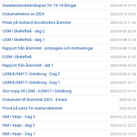
Svealandsmästerskapen för 13-14-åringar
2025-03-14 13:10
Dokumentation av 2024
2025-03-13 14:07
Priser på Gotland-Stockholms årsmöte
2025-03-12 11:50
USM i Skellefteå - dag 2
2025-03-09 20:24
USM i Skellefteå - dag 1
2025-03-08 21:34
Rapport från årsmötet - pristagare och motiveringar
2025-03-08 10:28
IUSM i Skelefteå
2025-03-06 21:05
Rapport från årsmötet - del 1
2025-03-05 22:02
IJSM/IUSM17 i Göteborg - Dag 2
2025-03-02 21:28
IJSM/IUSM17 i Göteborg - Dag 1
2025-03-01 22:11
Stor trupp till IJSM - IUSM17 i Göteborg
2025-02-27 19:15
Dokument till årsmötet 2025 - 4 mars
2025-02-26
Prova på pass för vuxna/veteraner
2025-02-25
ISM i Växjö - Dag 3
2025-02-23 22:20
ISM i Växjö - dag 2
2025-02-22 22:27
ISM i Växjö - Dag 1
2025-02-22 12:01