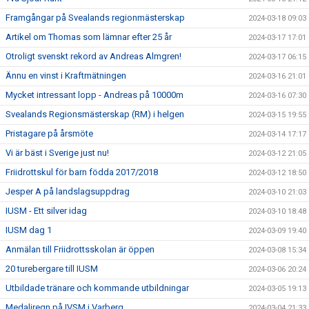
Framgångar på Svealands regionmästerskap
2024-03-18 09:03
Artikel om Thomas som lämnar efter 25 år
2024-03-17 17:01
Otroligt svenskt rekord av Andreas Almgren!
2024-03-17 06:15
Ännu en vinst i Kraftmätningen
2024-03-16 21:01
Mycket intressant lopp - Andreas på 10000m
2024-03-16 07:30
Svealands Regionsmästerskap (RM) i helgen
2024-03-15 19:55
Pristagare på årsmöte
2024-03-14 17:17
Vi är bäst i Sverige just nu!
2024-03-12 21:05
Friidrottskul för barn födda 2017/2018
2024-03-12 18:50
Jesper A på landslagsuppdrag
2024-03-10 21:03
IUSM - Ett silver idag
2024-03-10 18:48
IUSM dag 1
2024-03-09 19:40
Anmälan till Friidrottsskolan är öppen
2024-03-08 15:34
20 turebergare till IUSM
2024-03-06 20:24
Utbildade tränare och kommande utbildningar
2024-03-05 19:13
Medaljregn på IVSM i Varberg
2024-03-04 21:33