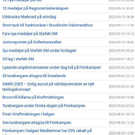
2023-09-18 20:48
12 medaljer på Regionsmästerskapen
2023-09-16 20:47
Edsbacka Marknad på söndag
2023-09-13 18:28
Stort tack till funktionärer i Stockholm Halvmarathon
2023-09-11 17:33
Fyra nya medaljer på Stafett-SM
2023-09-10 19:14
Juniorsporten på Sollentunavallen
2023-09-10 18:45
Sju medaljer på Stafett-SM under lördagen
2023-09-09 20:09
20 lag i stafett-SM
2023-09-07 18:27
Lysande ungdomsinsatser under dag två på Finnkampen
2023-09-06 22:03
33 turebergare uttagna till Svealands
2023-09-05 22:15
SAMO 2023 – Solig succé på världspremiären av nytt
2023-09-04 21:33
tävlingskoncept
Brons till killarna på Kraftmätningen
2023-09-03 19:40
Turebergare under första dagen på Finnkampen
2023-09-02 20:24
Final i Kraftmätningen i helgen
2023-08-31 20:13
Sex turebergare uttagna till Finnkampen
2023-08-30 11:24
Finnkampen i helgen! Medlemmar har 25% rabatt på
2023-08-29 12:09