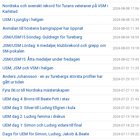
Nordiska och svenskt rekord för Turans veteraner på VSM i
2024-08-08 17:06
Karlstad
USM i Ljungby i helgen
2024-08-08 15:39
Anmälan till höstens barngrupper har öppnat
2024-08-05 11:34
JSM/USM15 Söndag: Guldregn för Tureberg
2024-08-04 18:59
JSM/USM Lördag: 6 medaljer, klubbrekord och grepp om
2024-08-03 19:18
SM-pokalen
JSM/USM15: Åtta medaljer under fredagen
2024-08-02 19:43
USM, JSM och VSM i helgen
2024-07-31 11:29
Anders Johansson - en av Turebergs största profiler har
2024-07-29 10:17
gått ur tiden
Fyra 06:or till Nordiska mästerskapen
2024-07-27 11:06
UEM dag 4: Brons till Beate Pott i stav
2024-07-21 21:43
UEM dag 3: Silver till Ludvig Ellgren i kula
2024-07-20 17:50
UEM dag 2: Ludvig femma i diskus
2024-07-19 18:50
UEM dag 1: Simon och Ludvig vidare till final
2024-07-18 23:15
Dags för UEM för Simon, Ludvig, Jakob & Beate
2024-07-17 09:22