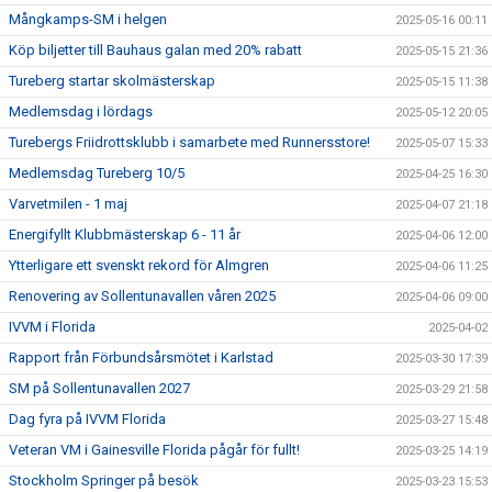
Mångkamps-SM i helgen
2025-05-16 00:11
Köp biljetter till Bauhaus galan med 20% rabatt
2025-05-15 21:36
Tureberg startar skolmästerskap
2025-05-15 11:38
Medlemsdag i lördags
2025-05-12 20:05
Turebergs Friidrottsklubb i samarbete med Runnersstore!
2025-05-07 15:33
Medlemsdag Tureberg 10/5
2025-04-25 16:30
Varvetmilen - 1 maj
2025-04-07 21:18
Energifyllt Klubbmästerskap 6 - 11 år
2025-04-06 12:00
Ytterligare ett svenskt rekord för Almgren
2025-04-06 11:25
Renovering av Sollentunavallen våren 2025
2025-04-06 09:00
IVVM i Florida
2025-04-02
Rapport från Förbundsårsmötet i Karlstad
2025-03-30 17:39
SM på Sollentunavallen 2027
2025-03-29 21:58
Dag fyra på IVVM Florida
2025-03-27 15:48
Veteran VM i Gainesville Florida pågår för fullt!
2025-03-25 14:19
Stockholm Springer på besök
2025-03-23 15:53