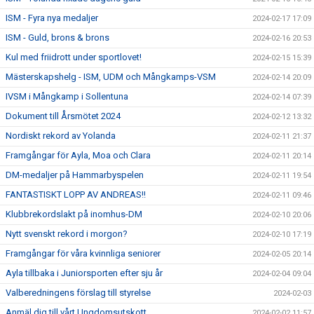
ISM - Fyra nya medaljer
2024-02-17 17:09
ISM - Guld, brons & brons
2024-02-16 20:53
Kul med friidrott under sportlovet!
2024-02-15 15:39
Mästerskapshelg - ISM, UDM och Mångkamps-VSM
2024-02-14 20:09
IVSM i Mångkamp i Sollentuna
2024-02-14 07:39
Dokument till Årsmötet 2024
2024-02-12 13:32
Nordiskt rekord av Yolanda
2024-02-11 21:37
Framgångar för Ayla, Moa och Clara
2024-02-11 20:14
DM-medaljer på Hammarbyspelen
2024-02-11 19:54
FANTASTISKT LOPP AV ANDREAS!!
2024-02-11 09:46
Klubbrekordslakt på inomhus-DM
2024-02-10 20:06
Nytt svenskt rekord i morgon?
2024-02-10 17:19
Framgångar för våra kvinnliga seniorer
2024-02-05 20:14
Ayla tillbaka i Juniorsporten efter sju år
2024-02-04 09:04
Valberedningens förslag till styrelse
2024-02-03
Anmäl dig till vårt Ungdomsutskott
2024-02-02 11:57