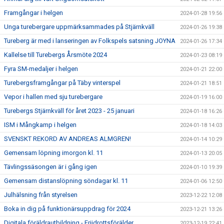
Framgångar i helgen
2024-01-28 19:56
Unga turebergare uppmärksammades på Stjärnkväll
2024-01-26 19:38
Tureberg är med i lanseringen av Folkspels satsning JOYNA
2024-01-26 17:34
Kallelse till Turebergs Årsmöte 2024
2024-01-23 08:19
Fyra SM-medaljer i helgen
2024-01-21 22:00
Turebergsframgångar på Täby vinterspel
2024-01-21 18:51
Vepor i hallen med sju turebergare
2024-01-19 16:00
Turebergs Stjärnkväll för året 2023 - 25 januari
2024-01-18 16:26
ISM i Mångkamp i helgen
2024-01-18 14:03
SVENSKT REKORD AV ANDREAS ALMGREN!
2024-01-14 10:29
Gemensam löpning imorgon kl. 11
2024-01-13 20:05
Tävlingssäsongen är i gång igen
2024-01-10 19:39
Gemensam distanslöpning söndagar kl. 11
2024-01-06 12:50
Julhälsning från styrelsen
2023-12-22 12:08
Boka in dig på funktionärsuppdrag för 2024
2023-12-21 13:26
Digitala föräldrautbildning - Friidrottsförälder
2023-12-19 22:41