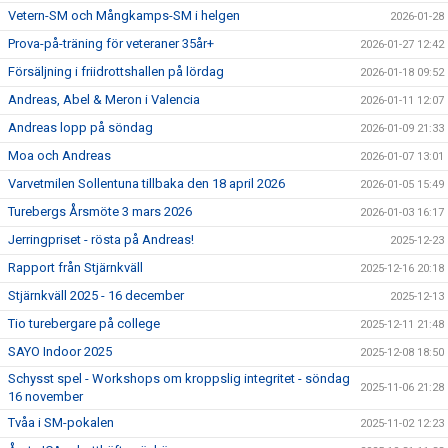
Vetern-SM och Mångkamps-SM i helgen
2026-01-28
Prova-på-träning för veteraner 35år+
2026-01-27 12:42
Försäljning i friidrottshallen på lördag
2026-01-18 09:52
Andreas, Abel & Meron i Valencia
2026-01-11 12:07
Andreas lopp på söndag
2026-01-09 21:33
Moa och Andreas
2026-01-07 13:01
Varvetmilen Sollentuna tillbaka den 18 april 2026
2026-01-05 15:49
Turebergs Årsmöte 3 mars 2026
2026-01-03 16:17
Jerringpriset - rösta på Andreas!
2025-12-23
Rapport från Stjärnkväll
2025-12-16 20:18
Stjärnkväll 2025 - 16 december
2025-12-13
Tio turebergare på college
2025-12-11 21:48
SAYO Indoor 2025
2025-12-08 18:50
Schysst spel - Workshops om kroppslig integritet - söndag
2025-11-06 21:28
16 november
Tvåa i SM-pokalen
2025-11-02 12:23