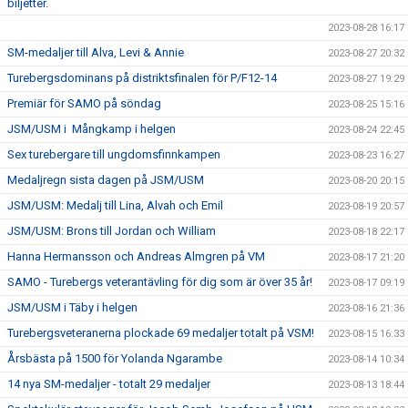
biljetter.
2023-08-28 16:17
SM-medaljer till Alva, Levi & Annie
2023-08-27 20:32
Turebergsdominans på distriktsfinalen för P/F12-14
2023-08-27 19:29
Premiär för SAMO på söndag
2023-08-25 15:16
JSM/USM i Mångkamp i helgen
2023-08-24 22:45
Sex turebergare till ungdomsfinnkampen
2023-08-23 16:27
Medaljregn sista dagen på JSM/USM
2023-08-20 20:15
JSM/USM: Medalj till Lina, Alvah och Emil
2023-08-19 20:57
JSM/USM: Brons till Jordan och William
2023-08-18 22:17
Hanna Hermansson och Andreas Almgren på VM
2023-08-17 21:20
SAMO - Turebergs veterantävling för dig som är över 35 år!
2023-08-17 09:19
JSM/USM i Täby i helgen
2023-08-16 21:36
Turebergsveteranerna plockade 69 medaljer totalt på VSM!
2023-08-15 16:33
Årsbästa på 1500 för Yolanda Ngarambe
2023-08-14 10:34
14 nya SM-medaljer - totalt 29 medaljer
2023-08-13 18:44