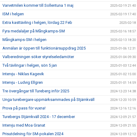
Varvetmilen kommer till Sollentuna 1 maj
2025-02-19 21:40
ISM i helgen
2025-02-19 17:40
Extra kasttävling i helgen, lördag 22 Feb
2025-02-18
Fyra medalaljer på Mångkamps-SM
2025-02-16 18:57
Mångkamps-SM i helgen
2025-02-13 18:20
Anmälan är öppen till funktionärsuppdrag 2025
2025-01-06 12:31
Valberedningen söker styrelseledamöter
2025-01-04 09:30
Två tävlingar i helgen, sön 5 jan
2025-01-03 12:44
Intervju - Niklas Kagevik
2025-01-02 15:00
Intervju - Ludvig Ellgren
2025-01-01 14:59
Tre övergångar till Tureberg inför 2025
2024-12-23 14:38
Unga turebergare uppmärksammades på Stjärnkväll
2024-12-20 10:59
Prova på pass för vuxna!
2024-12-16 12:16
Turebergs Stjärnkväll 2024 - 17 december
2024-12-09 21:57
Intervju med Moa Granat
2024-12-09 21:55
Prisutdelning för SM-pokalen 2024
2024-12-09 12:12