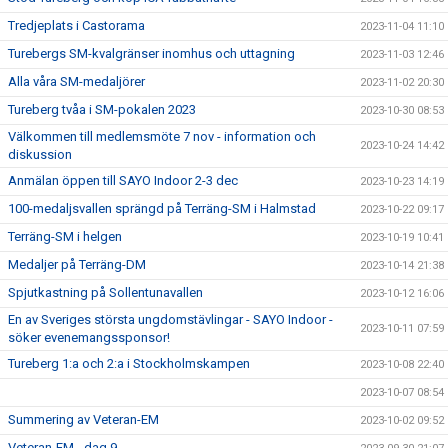
Tredjeplats i Castorama
2023-11-04 11:10
Turebergs SM-kvalgränser inomhus och uttagning
2023-11-03 12:46
Alla våra SM-medaljörer
2023-11-02 20:30
Tureberg tvåa i SM-pokalen 2023
2023-10-30 08:53
Välkommen till medlemsmöte 7 nov - information och
2023-10-24 14:42
diskussion
Anmälan öppen till SAYO Indoor 2-3 dec
2023-10-23 14:19
100-medaljsvallen sprängd på Terräng-SM i Halmstad
2023-10-22 09:17
Terräng-SM i helgen
2023-10-19 10:41
Medaljer på Terräng-DM
2023-10-14 21:38
Spjutkastning på Sollentunavallen
2023-10-12 16:06
En av Sveriges största ungdomstävlingar - SAYO Indoor -
2023-10-11 07:59
söker evenemangssponsor!
Tureberg 1:a och 2:a i Stockholmskampen
2023-10-08 22:40
2023-10-07 08:54
Summering av Veteran-EM
2023-10-02 09:52
Veteran-EM - dag 9