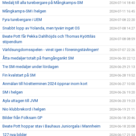
Medalj till alla turebergare på Mångkamps-SM
2024-07-14 18:40
Mångkamps-SM i helgen
2024-07-11 16:45
Fyra turebergare i UEM
2024-07-08 22:20
Snabbt lopp av Yolanda, men tyvärr inget OS
2024-07-08 14:27
Beate Pott får Pekka Dahlhöjds och Thomas Kyöttiläs
2024-07-08 08:59
stipendium
Världsungdomsspelen - vinst igen i föreningstävlingen!
2024-07-07 22:26
Åtta medaljer totalt på framgångsrikt SM
2024-06-30 22:12
Tre SM-medaljer under lördagen
2024-06-29 21:13
Fin kvalstart på SM
2024-06-28 19:52
Anmälan till höstterminen 2024 öppnar inom kort
2024-06-27 10:00
SM i helgen
2024-06-26 19:20
Ayla uttagen till JVM
2024-06-20 19:23
Nio klubbrekord i helgen
2024-06-19 21:11
Bilder från Folksam GP
2024-06-18 20:46
Beate Pott hoppar stav i Bauhaus Juniorgala i Mannheim
2024-06-18 20:08
127 nya bilder
2024-06-17 21:54