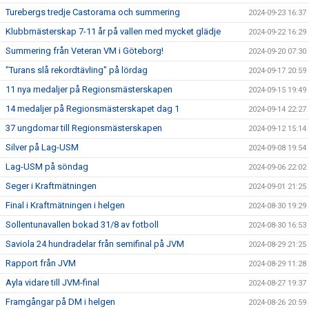
Turebergs tredje Castorama och summering
2024-09-23 16:37
Klubbmästerskap 7-11 år på vallen med mycket glädje
2024-09-22 16:29
Summering från Veteran VM i Göteborg!
2024-09-20 07:30
"Turans slå rekordtävling" på lördag
2024-09-17 20:59
11 nya medaljer på Regionsmästerskapen
2024-09-15 19:49
14 medaljer på Regionsmästerskapet dag 1
2024-09-14 22:27
37 ungdomar till Regionsmästerskapen
2024-09-12 15:14
Silver på Lag-USM
2024-09-08 19:54
Lag-USM på söndag
2024-09-06 22:02
Seger i Kraftmätningen
2024-09-01 21:25
Final i Kraftmätningen i helgen
2024-08-30 19:29
Sollentunavallen bokad 31/8 av fotboll
2024-08-30 16:53
Saviola 24 hundradelar från semifinal på JVM
2024-08-29 21:25
Rapport från JVM
2024-08-29 11:28
Ayla vidare till JVM-final
2024-08-27 19:37
Framgångar på DM i helgen
2024-08-26 20:59