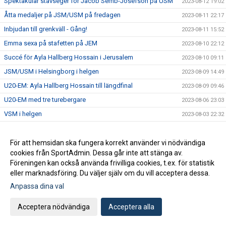
Spektakulär stavseger för Jacob Semb-Josefson på USM
2023-08-12 19:02
Åtta medaljer på JSM/USM på fredagen
2023-08-11 22:17
Inbjudan till grenkväll - Gång!
2023-08-11 15:52
Emma sexa på stafetten på JEM
2023-08-10 22:12
Succé för Ayla Hallberg Hossain i Jerusalem
2023-08-10 09:11
JSM/USM i Helsingborg i helgen
2023-08-09 14:49
U20-EM: Ayla Hallberg Hossain till längdfinal
2023-08-09 09:46
U20-EM med tre turebergare
2023-08-06 23:03
VSM i helgen
2023-08-03 22:32
Nu kör vi igen den populära prova på dagen för vuxna!
2023-08-03 11:34
Massor av bilder från SM
För att hemsidan ska fungera korrekt använder vi nödvändiga
2023-07-31 16:02
cookies från SportAdmin. Dessa går inte att stänga av.
Hanna Hermansson SM-drottning i Söderhamn
2023-07-30 21:40
Föreningen kan också använda frivilliga cookies, t.ex. för statistik
SM-program för söndag
2023-07-30 10:02
eller marknadsföring. Du väljer själv om du vill acceptera dessa.
Fem medaljer på den andra SM-dagen
2023-07-29 20:12
Anpassa dina val
SM-program för lördag
2023-07-29 09:20
Acceptera nödvändiga
Acceptera alla
SM i Söderhamn - dag 1
2023-07-28 23:48