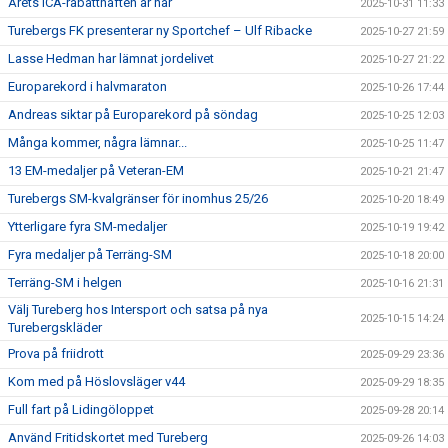
Årets ICA-rabatthäften är här
2025-10-31 11:33
Turebergs FK presenterar ny Sportchef – Ulf Ribacke
2025-10-27 21:59
Lasse Hedman har lämnat jordelivet
2025-10-27 21:22
Europarekord i halvmaraton
2025-10-26 17:44
Andreas siktar på Europarekord på söndag
2025-10-25 12:03
Många kommer, några lämnar...
2025-10-25 11:47
13 EM-medaljer på Veteran-EM
2025-10-21 21:47
Turebergs SM-kvalgränser för inomhus 25/26
2025-10-20 18:49
Ytterligare fyra SM-medaljer
2025-10-19 19:42
Fyra medaljer på Terräng-SM
2025-10-18 20:00
Terräng-SM i helgen
2025-10-16 21:31
Välj Tureberg hos Intersport och satsa på nya
2025-10-15 14:24
Turebergskläder
Prova på friidrott
2025-09-29 23:36
Kom med på Höslovsläger v44
2025-09-29 18:35
Full fart på Lidingöloppet
2025-09-28 20:14
Använd Fritidskortet med Tureberg
2025-09-26 14:03