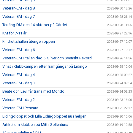
2023-09-30 21:07
Veteran-EM - dag 8
2023-09-30 18:26
Veteran-EM - dag 7
2023-09-28 21:14
Terräng-DM den 14 oktober på Gärdet
2023-09-28 11:05
KM för 7-11 år
2023-09-27 22:16
Friidrottshallen återigen öppen
2023-09-27 12:07
Veteran-EM - dag 6
2023-09-27 10:17
Veteran-EM i Italien dag 5: Silver och Svenskt Rekord
2023-09-26 14:36
Vinst i Klubbkampen efter framgångar på Lidingö
2023-09-25 10:04
Veteran-EM - dag 4
2023-09-25 09:27
Veteran-EM - dag 3
2023-09-24 09:54
Beate och Levi får träna med Mondo
2023-09-24 08:23
Veteran-EM - dag 2
2023-09-23 16:00
Veteran-EM i Pescara
2023-09-21 22:17
Lidingöloppet och Lilla Lidingöloppet nu i helgen
2023-09-20 10:06
Artikel om klubben på Mitt i Sollentuna
2023-09-19 10:58
12 nya medaljer på RM