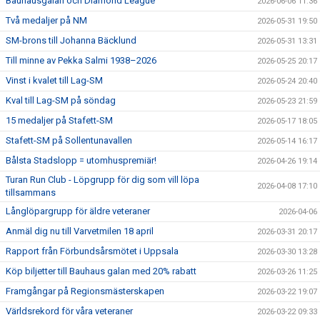
Bauhausgalan och Diamond League
2026-06-06 11:36
Två medaljer på NM
2026-05-31 19:50
SM-brons till Johanna Bäcklund
2026-05-31 13:31
Till minne av Pekka Salmi 1938–2026
2026-05-25 20:17
Vinst i kvalet till Lag-SM
2026-05-24 20:40
Kval till Lag-SM på söndag
2026-05-23 21:59
15 medaljer på Stafett-SM
2026-05-17 18:05
Stafett-SM på Sollentunavallen
2026-05-14 16:17
Bålsta Stadslopp = utomhuspremiär!
2026-04-26 19:14
Turan Run Club - Löpgrupp för dig som vill löpa
2026-04-08 17:10
tillsammans
Långlöpargrupp för äldre veteraner
2026-04-06
Anmäl dig nu till Varvetmilen 18 april
2026-03-31 20:17
Rapport från Förbundsårsmötet i Uppsala
2026-03-30 13:28
Köp biljetter till Bauhaus galan med 20% rabatt
2026-03-26 11:25
Framgångar på Regionsmästerskapen
2026-03-22 19:07
Världsrekord för våra veteraner
2026-03-22 09:33