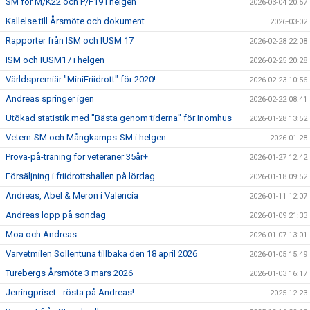
SM för M/K22 och P/F19 i helgen
2026-03-04 20:57
Kallelse till Årsmöte och dokument
2026-03-02
Rapporter från ISM och IUSM 17
2026-02-28 22:08
ISM och IUSM17 i helgen
2026-02-25 20:28
Världspremiär "MiniFriidrott" för 2020!
2026-02-23 10:56
Andreas springer igen
2026-02-22 08:41
Utökad statistik med "Bästa genom tiderna" för Inomhus
2026-01-28 13:52
Vetern-SM och Mångkamps-SM i helgen
2026-01-28
Prova-på-träning för veteraner 35år+
2026-01-27 12:42
Försäljning i friidrottshallen på lördag
2026-01-18 09:52
Andreas, Abel & Meron i Valencia
2026-01-11 12:07
Andreas lopp på söndag
2026-01-09 21:33
Moa och Andreas
2026-01-07 13:01
Varvetmilen Sollentuna tillbaka den 18 april 2026
2026-01-05 15:49
Turebergs Årsmöte 3 mars 2026
2026-01-03 16:17
Jerringpriset - rösta på Andreas!
2025-12-23