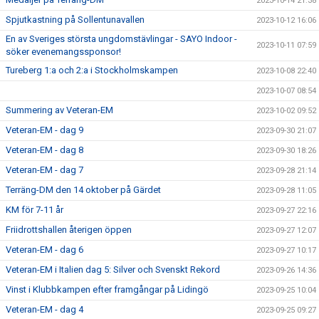
2023-10-14 21:38
Spjutkastning på Sollentunavallen
2023-10-12 16:06
En av Sveriges största ungdomstävlingar - SAYO Indoor -
2023-10-11 07:59
söker evenemangssponsor!
Tureberg 1:a och 2:a i Stockholmskampen
2023-10-08 22:40
2023-10-07 08:54
Summering av Veteran-EM
2023-10-02 09:52
Veteran-EM - dag 9
2023-09-30 21:07
Veteran-EM - dag 8
2023-09-30 18:26
Veteran-EM - dag 7
2023-09-28 21:14
Terräng-DM den 14 oktober på Gärdet
2023-09-28 11:05
KM för 7-11 år
2023-09-27 22:16
Friidrottshallen återigen öppen
2023-09-27 12:07
Veteran-EM - dag 6
2023-09-27 10:17
Veteran-EM i Italien dag 5: Silver och Svenskt Rekord
2023-09-26 14:36
Vinst i Klubbkampen efter framgångar på Lidingö
2023-09-25 10:04
Veteran-EM - dag 4
2023-09-25 09:27