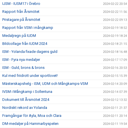
IJSM - IUSM17 i Örebro
2024-02-22 20:54
Rapport från Årsmötet
2024-02-22 11:56
Pristagare på Årsmötet
2024-02-22 09:13
Rapport från VSM i mångkamp
2024-02-19 18:52
Medaljregn på IUDM
2024-02-19 18:24
Bildcollage från IUDM 2024
2024-02-18 21:15
ISM - Yolanda fixade dagens guld
2024-02-18 16:48
ISM - Fyra nya medaljer
2024-02-17 17:09
ISM - Guld, brons & brons
2024-02-16 20:53
Kul med friidrott under sportlovet!
2024-02-15 15:39
Mästerskapshelg - ISM, UDM och Mångkamps-VSM
2024-02-14 20:09
IVSM i Mångkamp i Sollentuna
2024-02-14 07:39
Dokument till Årsmötet 2024
2024-02-12 13:32
Nordiskt rekord av Yolanda
2024-02-11 21:37
Framgångar för Ayla, Moa och Clara
2024-02-11 20:14
DM-medaljer på Hammarbyspelen
2024-02-11 19:54