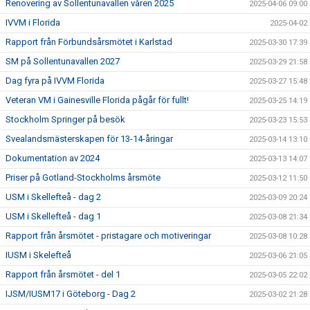
Renovering av Sollentunavallen våren 2025
2025-04-06 09:00
IVVM i Florida
2025-04-02
Rapport från Förbundsårsmötet i Karlstad
2025-03-30 17:39
SM på Sollentunavallen 2027
2025-03-29 21:58
Dag fyra på IVVM Florida
2025-03-27 15:48
Veteran VM i Gainesville Florida pågår för fullt!
2025-03-25 14:19
Stockholm Springer på besök
2025-03-23 15:53
Svealandsmästerskapen för 13-14-åringar
2025-03-14 13:10
Dokumentation av 2024
2025-03-13 14:07
Priser på Gotland-Stockholms årsmöte
2025-03-12 11:50
USM i Skellefteå - dag 2
2025-03-09 20:24
USM i Skellefteå - dag 1
2025-03-08 21:34
Rapport från årsmötet - pristagare och motiveringar
2025-03-08 10:28
IUSM i Skelefteå
2025-03-06 21:05
Rapport från årsmötet - del 1
2025-03-05 22:02
IJSM/IUSM17 i Göteborg - Dag 2
2025-03-02 21:28