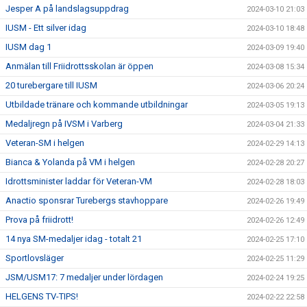
Jesper A på landslagsuppdrag
2024-03-10 21:03
IUSM - Ett silver idag
2024-03-10 18:48
IUSM dag 1
2024-03-09 19:40
Anmälan till Friidrottsskolan är öppen
2024-03-08 15:34
20 turebergare till IUSM
2024-03-06 20:24
Utbildade tränare och kommande utbildningar
2024-03-05 19:13
Medaljregn på IVSM i Varberg
2024-03-04 21:33
Veteran-SM i helgen
2024-02-29 14:13
Bianca & Yolanda på VM i helgen
2024-02-28 20:27
Idrottsminister laddar för Veteran-VM
2024-02-28 18:03
Anactio sponsrar Turebergs stavhoppare
2024-02-26 19:49
Prova på friidrott!
2024-02-26 12:49
14 nya SM-medaljer idag - totalt 21
2024-02-25 17:10
Sportlovsläger
2024-02-25 11:29
JSM/USM17: 7 medaljer under lördagen
2024-02-24 19:25
HELGENS TV-TIPS!
2024-02-22 22:58