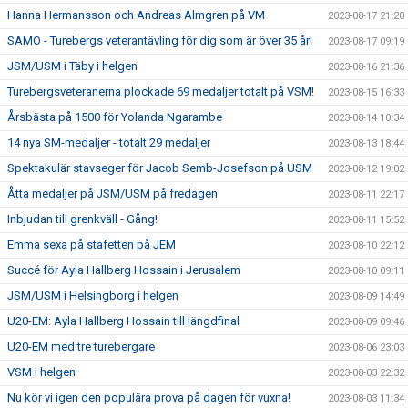
Hanna Hermansson och Andreas Almgren på VM
2023-08-17 21:20
SAMO - Turebergs veterantävling för dig som är över 35 år!
2023-08-17 09:19
JSM/USM i Täby i helgen
2023-08-16 21:36
Turebergsveteranerna plockade 69 medaljer totalt på VSM!
2023-08-15 16:33
Årsbästa på 1500 för Yolanda Ngarambe
2023-08-14 10:34
14 nya SM-medaljer - totalt 29 medaljer
2023-08-13 18:44
Spektakulär stavseger för Jacob Semb-Josefson på USM
2023-08-12 19:02
Åtta medaljer på JSM/USM på fredagen
2023-08-11 22:17
Inbjudan till grenkväll - Gång!
2023-08-11 15:52
Emma sexa på stafetten på JEM
2023-08-10 22:12
Succé för Ayla Hallberg Hossain i Jerusalem
2023-08-10 09:11
JSM/USM i Helsingborg i helgen
2023-08-09 14:49
U20-EM: Ayla Hallberg Hossain till längdfinal
2023-08-09 09:46
U20-EM med tre turebergare
2023-08-06 23:03
VSM i helgen
2023-08-03 22:32
Nu kör vi igen den populära prova på dagen för vuxna!
2023-08-03 11:34