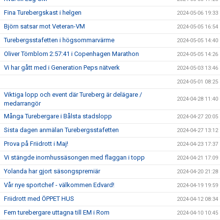
Fina Turebergskast i helgen
2024-05-06 19:33
Björn satsar mot Veteran-VM
2024-05-05 16:54
Turebergsstafetten i högsommarvärme
2024-05-05 14:40
Oliver Törnblom 2:57:41 i Copenhagen Marathon
2024-05-05 14:26
Vi har gått med i Generation Peps nätverk
2024-05-03 13:46
2024-05-01 08:25
Viktiga lopp och event där Tureberg är delägare /
2024-04-28 11:40
medarrangör
Många Turebergare i Bålsta stadslopp
2024-04-27 20:05
Sista dagen anmälan Turebergsstafetten
2024-04-27 13:12
Prova på Friidrott i Maj!
2024-04-23 17:37
Vi stängde inomhussäsongen med flaggan i topp
2024-04-21 17:09
Yolanda har gjort säsongspremiär
2024-04-20 21:28
Vår nye sportchef - välkommen Edvard!
2024-04-19 19:59
Friidrott med ÖPPET HUS
2024-04-12 08:34
Fem turebergare uttagna till EM i Rom
2024-04-10 10:45