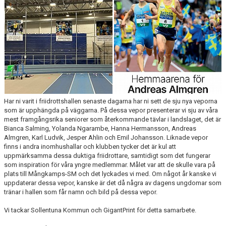
ARRANGEMANG
STATISTIK & RESULTAT
FUNKTIONÄR
TÄVLINGAR
KONTAKT
Har ni varit i friidrottshallen senaste dagarna har ni sett de sju nya veporna
som är upphängda på väggarna. På dessa vepor presenterar vi sju av våra
UTBILDNING
mest framgångsrika seniorer som återkommande tävlar i landslaget, det är
Bianca Salming, Yolanda Ngarambe, Hanna Hermansson, Andreas
Almgren, Karl Ludvik, Jesper Ahlin och Emil Johansson. Liknade vepor
KALENDER
finns i andra inomhushallar och klubben tycker det är kul att
uppmärksamma dessa duktiga friidrottare, samtidigt som det fungerar
som inspiration för våra yngre medlemmar. Målet var att de skulle vara på
plats till Mångkamps-SM och det lyckades vi med. Om något år kanske vi
uppdaterar dessa vepor, kanske är det då några av dagens ungdomar som
tränar i hallen som får namn och bild på dessa vepor.
Vi tackar Sollentuna Kommun och GigantPrint för detta samarbete.