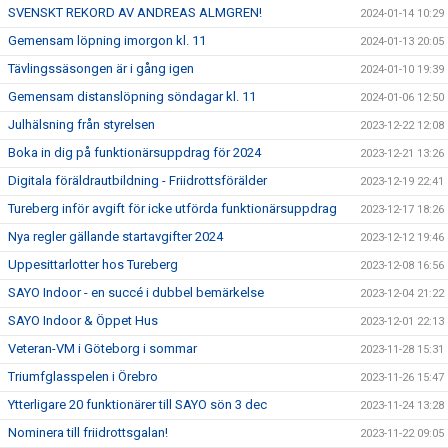
SVENSKT REKORD AV ANDREAS ALMGREN!
2024-01-14 10:29
Gemensam löpning imorgon kl. 11
2024-01-13 20:05
Tävlingssäsongen är i gång igen
2024-01-10 19:39
Gemensam distanslöpning söndagar kl. 11
2024-01-06 12:50
Julhälsning från styrelsen
2023-12-22 12:08
Boka in dig på funktionärsuppdrag för 2024
2023-12-21 13:26
Digitala föräldrautbildning - Friidrottsförälder
2023-12-19 22:41
Tureberg inför avgift för icke utförda funktionärsuppdrag
2023-12-17 18:26
Nya regler gällande startavgifter 2024
2023-12-12 19:46
Uppesittarlotter hos Tureberg
2023-12-08 16:56
SAYO Indoor - en succé i dubbel bemärkelse
2023-12-04 21:22
SAYO Indoor & Öppet Hus
2023-12-01 22:13
Veteran-VM i Göteborg i sommar
2023-11-28 15:31
Triumfglasspelen i Örebro
2023-11-26 15:47
Ytterligare 20 funktionärer till SAYO sön 3 dec
2023-11-24 13:28
Nominera till friidrottsgalan!
2023-11-22 09:05