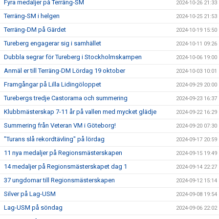
Fyra medaljer på Terräng-SM
2024-10-26 21:33
Terräng-SM i helgen
2024-10-25 21:53
Terräng-DM på Gärdet
2024-10-19 15:50
Tureberg engagerar sig i samhället
2024-10-11 09:26
Dubbla segrar för Tureberg i Stockholmskampen
2024-10-06 19:00
Anmäl er till Terräng-DM Lördag 19 oktober
2024-10-03 10:01
Framgångar på Lilla Lidingöloppet
2024-09-29 20:00
Turebergs tredje Castorama och summering
2024-09-23 16:37
Klubbmästerskap 7-11 år på vallen med mycket glädje
2024-09-22 16:29
Summering från Veteran VM i Göteborg!
2024-09-20 07:30
"Turans slå rekordtävling" på lördag
2024-09-17 20:59
11 nya medaljer på Regionsmästerskapen
2024-09-15 19:49
14 medaljer på Regionsmästerskapet dag 1
2024-09-14 22:27
37 ungdomar till Regionsmästerskapen
2024-09-12 15:14
Silver på Lag-USM
2024-09-08 19:54
Lag-USM på söndag
2024-09-06 22:02