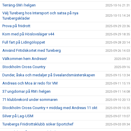
Terräng-SM i helgen
2025-10-16 21:31
Välj Tureberg hos Intersport och satsa på nya
2025-10-15 14:24
Turebergskläder
Prova på friidrott
2025-09-29 23:36
Kom med på Höslovsläger v44
2025-09-29 18:35
Full fart på Lidingöloppet
2025-09-28 20:14
Använd Fritidskortet med Tureberg
2025-09-26 14:03
Välkommen hem Andreas!
2025-09-23
Stockholm Cross Country
2025-09-16
Dunder, åska och medaljer på Svealandsmästerskapen
2025-09-15 13:34
Andreas och Moa är redo för VM
2025-09-11 15:19
37 ungdomar på RM i helgen
2025-09-11 14:08
71 klubbrekord under sommaren
2025-09-10 20:13
Stockholm Cross Country + middag med Andreas 11 okt
2025-09-09 10:35
Silver på Lag-USM
2025-09-07 19:07
Turebergs Friidrottsklubb söker Sportchef
2025-09-03 09:34