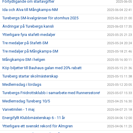
Förtydligande om startavgifter
2025-06-05
Ida och Alva till Mångkamps-NM
2025-06-04 22:41
Turebergs SM-kvalgränser för utomhus 2025
2025-06-03 21:00
Ändringar på Turebergs kansli
2025-06-03 17:35
Ytterligare fyra stafett-medaljer
2025-05-25 21:23
Tre medaljer på Stafett-SM
2025-05-24 20:24
Tre medaljer på Mångkamps-SM
2025-05-18 21:46
Mångkamps-SM i helgen
2025-05-16 00:11
Köp biljetter till Bauhaus galan med 20% rabatt
2025-05-15 21:36
Tureberg startar skolmästerskap
2025-05-15 11:38
Medlemsdag i lördags
2025-05-12 20:05
Turebergs Friidrottsklubb i samarbete med Runnersstore!
2025-05-07 15:33
Medlemsdag Tureberg 10/5
2025-04-25 16:30
Varvetmilen - 1 maj
2025-04-07 21:18
Energifyllt Klubbmästerskap 6 - 11 år
2025-04-06 12:00
Ytterligare ett svenskt rekord för Almgren
2025-04-06 11:25