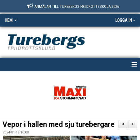
ANMÄLAN TILL TUREBERGS FRIIDROTTSSKOLA 2026
HEM
LOGGA IN
START
NYHETER
OM OSS
BOKNINGSSIDAN
Vepor i hallen med sju turebergare
<
>
MEDLEM
2024-01-19 16:00