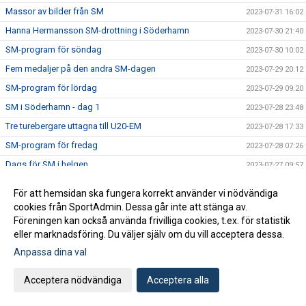
Massor av bilder från SM
2023-07-31 16:02
Hanna Hermansson SM-drottning i Söderhamn
2023-07-30 21:40
SM-program för söndag
2023-07-30 10:02
Fem medaljer på den andra SM-dagen
2023-07-29 20:12
SM-program för lördag
2023-07-29 09:20
SM i Söderhamn - dag 1
2023-07-28 23:48
Tre turebergare uttagna till U20-EM
2023-07-28 17:33
SM-program för fredag
2023-07-28 07:26
Dags för SM i helgen
2023-07-27 09:57
Alva på EYOF
2023-07-26 22:26
För att hemsidan ska fungera korrekt använder vi nödvändiga
Rapport från Leksands Sparbanksspel
2023-07-24 16:37
cookies från SportAdmin. Dessa går inte att stänga av.
Föreningen kan också använda frivilliga cookies, t.ex. för statistik
Turebergare på Nordiska Juniorlandskampen
2023-07-23 18:10
eller marknadsföring. Du väljer själv om du vill acceptera dessa.
Fem ungdomar till landslaget
2023-07-19 12:15
Anpassa dina val
Rekord i Tumba
2023-07-15 19:37
PB för Jesper på JEM
Acceptera nödvändiga
Acceptera alla
2023-07-15 19:33
U23-EM: Torsdag
2023-07-14 10:15