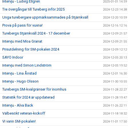
Intervju - Ludvig Ellgren
2025-01-01 14:59
Tre övergångar till Tureberg inför 2025
2024-12-23 14:38
Unga turebergare uppmärksammades på Stjärnkväll
2024-12-20 10:59
Prova på pass för vuxna!
2024-12-16 12:16
Turebergs Stjärnkväll 2024 - 17 december
2024-12-09 21:57
Intervju med Moa Granat
2024-12-09 21:55
Prisutdelning för SM-pokalen 2024
2024-12-09 12:12
SAYO Indoor
2024-12-05 20:13
Intervju med Simon Lindström
2024-12-05 19:52
Intervju - Lina Ånstad
2024-12-01 16:30
Intervju - Hugo Olsson
2024-11-30 10:55
Turebergs SM-kvalgränser för inomhus
2024-11-28 22:27
Statistik för 2024 är uppdaterad
2024-11-28 19:47
Intervju - Alva Back
2024-11-26 22:11
Välbesökt veteran-kickoff
2024-11-18 18:32
Vi vann SM-pokalen!
2024-11-01 17:50