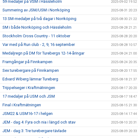
59 medaljer på VSM i Hässleholm
2025-09-02 19:52
Summering av JSM/USM i Norrköping
2025-08-31 20:23
13 SM-medaljer på två dagar i Norrköping
2025-08-30 21:22
SM i både Norrköping och Hässleholm
2025-08-28 21:21
Stockholm Cross Country - 11 oktober
2025-08-28 20:20
Var med på Run club - 2, 9, 16 september
2025-08-28 10:57
Medaljregn på DM för Turebergs 12-14-åringar
2025-08-24 21:00
Framgångar på Finnkampen
2025-08-24 20:35
Sex turebergare på Finnkampen
2025-08-20 17:55
Edvard Wiberg lämnar Tureberg
2025-08-18 21:37
Trippelseger i Kraftmätningen
2025-08-17 20:20
17 medaljer på USM och JSM
2025-08-17 18:47
Final i Kraftmätningen
2025-08-15 21:30
JSM22 & USM16-17 i helgen
2025-08-14 17:44
JEM - dag 4: Fyra och nia i längd och stav
2025-08-10 20:31
JEM - dag 3: Tre turebergare tävlade
2025-08-09 20:33