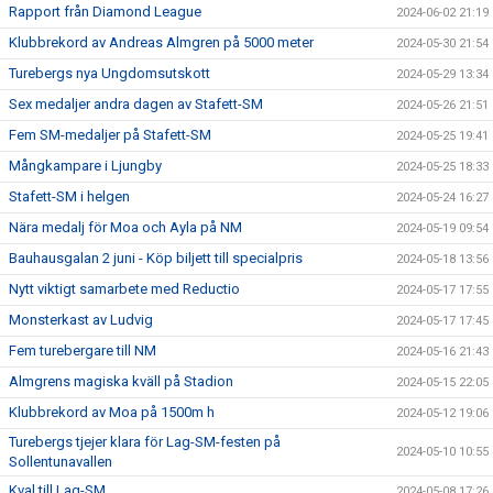
Rapport från Diamond League
2024-06-02 21:19
Klubbrekord av Andreas Almgren på 5000 meter
2024-05-30 21:54
Turebergs nya Ungdomsutskott
2024-05-29 13:34
Sex medaljer andra dagen av Stafett-SM
2024-05-26 21:51
Fem SM-medaljer på Stafett-SM
2024-05-25 19:41
Mångkampare i Ljungby
2024-05-25 18:33
Stafett-SM i helgen
2024-05-24 16:27
Nära medalj för Moa och Ayla på NM
2024-05-19 09:54
Bauhausgalan 2 juni - Köp biljett till specialpris
2024-05-18 13:56
Nytt viktigt samarbete med Reductio
2024-05-17 17:55
Monsterkast av Ludvig
2024-05-17 17:45
Fem turebergare till NM
2024-05-16 21:43
Almgrens magiska kväll på Stadion
2024-05-15 22:05
Klubbrekord av Moa på 1500m h
2024-05-12 19:06
Turebergs tjejer klara för Lag-SM-festen på
2024-05-10 10:55
Sollentunavallen
Kval till Lag-SM
2024-05-08 17:26