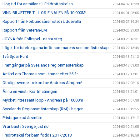
Hög tid för anmälan till Friidrottsskolan
2024-04-02 13:39
VINN BILJETTER TILL OS-FINALEN PÅ 10 000M!
2024-04-01 08:05
Rapport från Förbundsårsmötet i Uddevalla
2024-03-27 19:34
Rapport från Veteran-EM
2024-03-25 21:03
JOYNA från Folkspel - nästa steg
2024-03-25 16:31
Läget för turebergarna inför sommarens seniormästerskap
2024-03-22 13:44
Två Sjöar Runt
2024-03-18 21:12
Framgångar på Svealands regionmästerskap
2024-03-18 09:03
Artikel om Thomas som lämnar efter 25 år
2024-03-17 17:01
Otroligt svenskt rekord av Andreas Almgren!
2024-03-17 06:15
Ännu en vinst i Kraftmätningen
2024-03-16 21:01
Mycket intressant lopp - Andreas på 10000m
2024-03-16 07:30
Svealands Regionsmästerskap (RM) i helgen
2024-03-15 19:55
Pristagare på årsmöte
2024-03-14 17:17
Vi är bäst i Sverige just nu!
2024-03-12 21:05
Friidrottskul för barn födda 2017/2018
2024-03-12 18:50