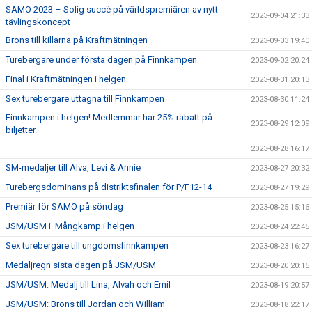
SAMO 2023 – Solig succé på världspremiären av nytt
2023-09-04 21:33
tävlingskoncept
Brons till killarna på Kraftmätningen
2023-09-03 19:40
Turebergare under första dagen på Finnkampen
2023-09-02 20:24
Final i Kraftmätningen i helgen
2023-08-31 20:13
Sex turebergare uttagna till Finnkampen
2023-08-30 11:24
Finnkampen i helgen! Medlemmar har 25% rabatt på
2023-08-29 12:09
biljetter.
2023-08-28 16:17
SM-medaljer till Alva, Levi & Annie
2023-08-27 20:32
Turebergsdominans på distriktsfinalen för P/F12-14
2023-08-27 19:29
Premiär för SAMO på söndag
2023-08-25 15:16
JSM/USM i Mångkamp i helgen
2023-08-24 22:45
Sex turebergare till ungdomsfinnkampen
2023-08-23 16:27
Medaljregn sista dagen på JSM/USM
2023-08-20 20:15
JSM/USM: Medalj till Lina, Alvah och Emil
2023-08-19 20:57
JSM/USM: Brons till Jordan och William
2023-08-18 22:17