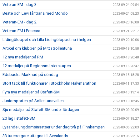
Veteran-EM - dag 3
2023-09-24 09:54
Beate och Levi får träna med Mondo
2023-09-24 08:23
Veteran-EM - dag 2
2023-09-23 16:00
Veteran-EM i Pescara
2023-09-21 22:17
Lidingöloppet och Lilla Lidingöloppet nu i helgen
2023-09-20 10:06
Artikel om klubben på Mitt i Sollentuna
2023-09-19 10:58
12 nya medaljer på RM
2023-09-18 20:48
12 medaljer på Regionsmästerskapen
2023-09-16 20:47
Edsbacka Marknad på söndag
2023-09-13 18:28
Stort tack till funktionärer i Stockholm Halvmarathon
2023-09-11 17:33
Fyra nya medaljer på Stafett-SM
2023-09-10 19:14
Juniorsporten på Sollentunavallen
2023-09-10 18:45
Sju medaljer på Stafett-SM under lördagen
2023-09-09 20:09
20 lag i stafett-SM
2023-09-07 18:27
Lysande ungdomsinsatser under dag två på Finnkampen
2023-09-06 22:03
33 turebergare uttagna till Svealands
2023-09-05 22:15