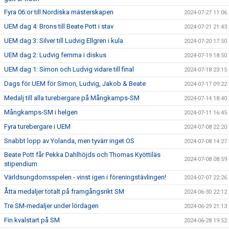
Fyra 06:or till Nordiska mästerskapen
2024-07-27 11:06
UEM dag 4: Brons till Beate Pott i stav
2024-07-21 21:43
UEM dag 3: Silver till Ludvig Ellgren i kula
2024-07-20 17:50
UEM dag 2: Ludvig femma i diskus
2024-07-19 18:50
UEM dag 1: Simon och Ludvig vidare till final
2024-07-18 23:15
Dags för UEM för Simon, Ludvig, Jakob & Beate
2024-07-17 09:22
Medalj till alla turebergare på Mångkamps-SM
2024-07-14 18:40
Mångkamps-SM i helgen
2024-07-11 16:45
Fyra turebergare i UEM
2024-07-08 22:20
Snabbt lopp av Yolanda, men tyvärr inget OS
2024-07-08 14:27
Beate Pott får Pekka Dahlhöjds och Thomas Kyöttiläs
2024-07-08 08:59
stipendium
Världsungdomsspelen - vinst igen i föreningstävlingen!
2024-07-07 22:26
Åtta medaljer totalt på framgångsrikt SM
2024-06-30 22:12
Tre SM-medaljer under lördagen
2024-06-29 21:13
Fin kvalstart på SM
2024-06-28 19:52