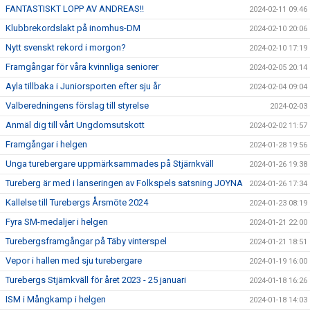
FANTASTISKT LOPP AV ANDREAS!!
2024-02-11 09:46
Klubbrekordslakt på inomhus-DM
2024-02-10 20:06
Nytt svenskt rekord i morgon?
2024-02-10 17:19
Framgångar för våra kvinnliga seniorer
2024-02-05 20:14
Ayla tillbaka i Juniorsporten efter sju år
2024-02-04 09:04
Valberedningens förslag till styrelse
2024-02-03
Anmäl dig till vårt Ungdomsutskott
2024-02-02 11:57
Framgångar i helgen
2024-01-28 19:56
Unga turebergare uppmärksammades på Stjärnkväll
2024-01-26 19:38
Tureberg är med i lanseringen av Folkspels satsning JOYNA
2024-01-26 17:34
Kallelse till Turebergs Årsmöte 2024
2024-01-23 08:19
Fyra SM-medaljer i helgen
2024-01-21 22:00
Turebergsframgångar på Täby vinterspel
2024-01-21 18:51
Vepor i hallen med sju turebergare
2024-01-19 16:00
Turebergs Stjärnkväll för året 2023 - 25 januari
2024-01-18 16:26
ISM i Mångkamp i helgen
2024-01-18 14:03