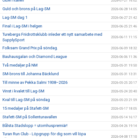
UEM i Italien
2026-07-21 16:02
Guld och brons på Lag-SM
2026-06-28 14:05
Lag-SM dag 1
2026-06-27 21:42
Final i Lag-SM i helgen
2026-06-25 21:46
Turebergs Friidrottsklubb inleder ett nytt samarbete med
2026-06-11 11:15
SupplySport
Folksam Grand Prix på söndag.
2026-06-09 18:32
Bauhausgalan och Diamond League
2026-06-06 11:36
Två medaljer på NM
2026-05-31 19:50
SM-brons till Johanna Bäcklund
2026-05-31 13:31
Till minne av Pekka Salmi 1938–2026
2026-05-25 20:17
Vinst i kvalet till Lag-SM
2026-05-24 20:40
Kval till Lag-SM på söndag
2026-05-23 21:59
15 medaljer på Stafett-SM
2026-05-17 18:05
Stafett-SM på Sollentunavallen
2026-05-14 16:17
Bålsta Stadslopp = utomhuspremiär!
2026-04-26 19:14
Turan Run Club - Löpgrupp för dig som vill löpa
2026-04-08 17:10