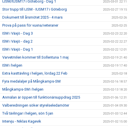
IJSM/IUSM17 i Göteborg - Dag 1
2025-03-01 22:11
Stor trupp till IJSM - IUSM17 i Göteborg
2025-02-27 19:15
Dokument till årsmötet 2025 - 4 mars
2025-02-26
Prova på pass för vuxna/veteraner
2025-02-25
ISM i Växjö - Dag 3
2025-02-23 22:20
ISM i Växjö - dag 2
2025-02-22 22:27
ISM i Växjö - Dag 1
2025-02-22 12:01
Varvetmilen kommer till Sollentuna 1 maj
2025-02-19 21:40
ISM i helgen
2025-02-19 17:40
Extra kasttävling i helgen, lördag 22 Feb
2025-02-18
Fyra medalaljer på Mångkamps-SM
2025-02-16 18:57
Mångkamps-SM i helgen
2025-02-13 18:20
Anmälan är öppen till funktionärsuppdrag 2025
2025-01-06 12:31
Valberedningen söker styrelseledamöter
2025-01-04 09:30
Två tävlingar i helgen, sön 5 jan
2025-01-03 12:44
Intervju - Niklas Kagevik
2025-01-02 15:00