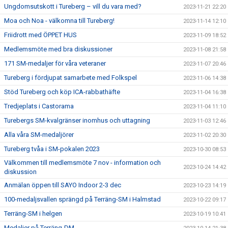
Ungdomsutskott i Tureberg – vill du vara med?
2023-11-21 22:20
Moa och Noa - välkomna till Tureberg!
2023-11-14 12:10
Friidrott med ÖPPET HUS
2023-11-09 18:52
Medlemsmöte med bra diskussioner
2023-11-08 21:58
171 SM-medaljer för våra veteraner
2023-11-07 20:46
Tureberg i fördjupat samarbete med Folkspel
2023-11-06 14:38
Stöd Tureberg och köp ICA-rabbathäfte
2023-11-04 16:38
Tredjeplats i Castorama
2023-11-04 11:10
Turebergs SM-kvalgränser inomhus och uttagning
2023-11-03 12:46
Alla våra SM-medaljörer
2023-11-02 20:30
Tureberg tvåa i SM-pokalen 2023
2023-10-30 08:53
Välkommen till medlemsmöte 7 nov - information och
2023-10-24 14:42
diskussion
Anmälan öppen till SAYO Indoor 2-3 dec
2023-10-23 14:19
100-medaljsvallen sprängd på Terräng-SM i Halmstad
2023-10-22 09:17
Terräng-SM i helgen
2023-10-19 10:41
Medaljer på Terräng-DM