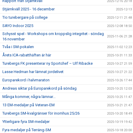
Rapport från Stjärnkväll
2025-12-16 20:18
Stjärnkväll 2025 - 16 december
2025-12-13
Tio turebergare på college
2025-12-11 21:48
SAYO Indoor 2025
2025-12-08 18:50
Schysst spel - Workshops om kroppslig integritet - söndag
2025-11-06 21:28
16 november
Tvåa i SM-pokalen
2025-11-02 12:23
Årets ICA-rabatthäften är här
2025-10-31 11:33
Turebergs FK presenterar ny Sportchef – Ulf Ribacke
2025-10-27 21:59
Lasse Hedman har lämnat jordelivet
2025-10-27 21:22
Europarekord i halvmaraton
2025-10-26 17:44
Andreas siktar på Europarekord på söndag
2025-10-25 12:03
Många kommer, några lämnar...
2025-10-25 11:47
13 EM-medaljer på Veteran-EM
2025-10-21 21:47
Turebergs SM-kvalgränser för inomhus 25/26
2025-10-20 18:49
Ytterligare fyra SM-medaljer
2025-10-19 19:42
Fyra medaljer på Terräng-SM
2025-10-18 20:00