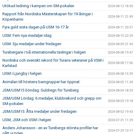
Utökad ledning i kampen om SM-pokalen
2024-08-12 18:30
Rapport från Nordiska Mästerskapen för 19-åringar i
2024-08-11 21:49
Köpenhamn
Fyra guld sista dagen på USM 16-17 år
2024-08-11 20:57
USM: Fem nya medaljer idag
2024-08-10 22:29
USM: Sju medaljer under fredagen
2024-08-09 21:44
Turebergare i två internationella tävlingar i helgen
2024-08-08 19:47
Nordiska och svenskt rekord för Turans veteraner på VSM i
2024-08-08 17:06
Karlstad
USM i Ljungby i helgen
2024-08-08 15:39
Anmälan till höstens barngrupper har öppnat
2024-08-05 11:34
JSM/USM15 Söndag: Guldregn för Tureberg
2024-08-04 18:59
JSM/USM Lördag: 6 medaljer, klubbrekord och grepp om
2024-08-03 19:18
SM-pokalen
JSM/USM15: Åtta medaljer under fredagen
2024-08-02 19:43
USM, JSM och VSM i helgen
2024-07-31 11:29
Anders Johansson - en av Turebergs största profiler har
2024-07-29 10:17
gått ur tiden