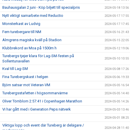
Bauhausgalan 2 juni - Köp biljett till specialpris
2024-05-18 13:56
Nytt viktigt samarbete med Reductio
2024-05-17 17:55
Monsterkast av Ludvig
2024-05-17 17:45
Fem turebergare till NM
2024-05-16 21:43
Almgrens magiska kväll på Stadion
2024-05-15 22:05
Klubbrekord av Moa på 1500m h
2024-05-12 19:06
Turebergs tjejer klara för Lag-SM-festen på
2024-05-10 10:55
Sollentunavallen
Kval till Lag-SM
2024-05-08 17:26
Fina Turebergskast i helgen
2024-05-06 19:33
Björn satsar mot Veteran-VM
2024-05-05 16:54
Turebergsstafetten i högsommarvärme
2024-05-05 14:40
Oliver Törnblom 2:57:41 i Copenhagen Marathon
2024-05-05 14:26
Vi har gått med i Generation Peps nätverk
2024-05-03 13:46
2024-05-01 08:25
Viktiga lopp och event där Tureberg är delägare /
2024-04-28 11:40