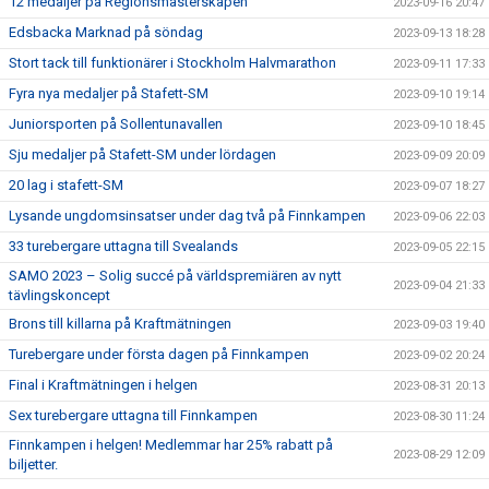
12 medaljer på Regionsmästerskapen
2023-09-16 20:47
Edsbacka Marknad på söndag
2023-09-13 18:28
Stort tack till funktionärer i Stockholm Halvmarathon
2023-09-11 17:33
Fyra nya medaljer på Stafett-SM
2023-09-10 19:14
Juniorsporten på Sollentunavallen
2023-09-10 18:45
Sju medaljer på Stafett-SM under lördagen
2023-09-09 20:09
20 lag i stafett-SM
2023-09-07 18:27
Lysande ungdomsinsatser under dag två på Finnkampen
2023-09-06 22:03
33 turebergare uttagna till Svealands
2023-09-05 22:15
SAMO 2023 – Solig succé på världspremiären av nytt
2023-09-04 21:33
tävlingskoncept
Brons till killarna på Kraftmätningen
2023-09-03 19:40
Turebergare under första dagen på Finnkampen
2023-09-02 20:24
Final i Kraftmätningen i helgen
2023-08-31 20:13
Sex turebergare uttagna till Finnkampen
2023-08-30 11:24
Finnkampen i helgen! Medlemmar har 25% rabatt på
2023-08-29 12:09
biljetter.