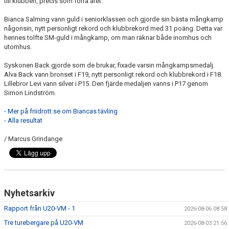
till klubben, precis som förra året.
Bianca Salming vann guld i seniorklassen och gjorde sin bästa mångkamp
någonsin, nytt personligt rekord och klubbrekord med 31 poäng. Detta var
hennes tolfte SM-guld i mångkamp, om man räknar både inomhus och
utomhus.
Syskonen Back gjorde som de brukar, fixade varsin mångkampsmedalj.
Alva Back vann bronset i F19, nytt personligt rekord och klubbrekord i F18.
Lillebror Levi vann silver i P15. Den fjärde medaljen vanns i P17 genom
Simon Lindström.
- Mer på friidrott.se om Biancas tävling
- Alla resultat
/ Marcus Grindange
Nyhetsarkiv
Rapport från U20-VM - 1
2026-08-06 08:58
Tre turebergare på U20-VM
2026-08-03 21:56