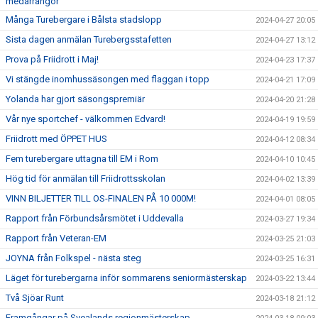
medarrangör
Många Turebergare i Bålsta stadslopp
2024-04-27 20:05
Sista dagen anmälan Turebergsstafetten
2024-04-27 13:12
Prova på Friidrott i Maj!
2024-04-23 17:37
Vi stängde inomhussäsongen med flaggan i topp
2024-04-21 17:09
Yolanda har gjort säsongspremiär
2024-04-20 21:28
Vår nye sportchef - välkommen Edvard!
2024-04-19 19:59
Friidrott med ÖPPET HUS
2024-04-12 08:34
Fem turebergare uttagna till EM i Rom
2024-04-10 10:45
Hög tid för anmälan till Friidrottsskolan
2024-04-02 13:39
VINN BILJETTER TILL OS-FINALEN PÅ 10 000M!
2024-04-01 08:05
Rapport från Förbundsårsmötet i Uddevalla
2024-03-27 19:34
Rapport från Veteran-EM
2024-03-25 21:03
JOYNA från Folkspel - nästa steg
2024-03-25 16:31
Läget för turebergarna inför sommarens seniormästerskap
2024-03-22 13:44
Två Sjöar Runt
2024-03-18 21:12
Framgångar på Svealands regionmästerskap