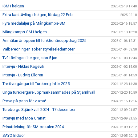
ISM i helgen
2025-02-19 17:40
Extra kasttävling i helgen, lördag 22 Feb
2025-02-18
Fyra medalaljer på Mångkamps-SM
2025-02-16 18:57
Mångkamps-SM i helgen
2025-02-13 18:20
Anmälan är öppen till funktionärsuppdrag 2025
2025-01-06 12:31
Valberedningen söker styrelseledamöter
2025-01-04 09:30
Två tävlingar i helgen, sön 5 jan
2025-01-03 12:44
Intervju - Niklas Kagevik
2025-01-02 15:00
Intervju - Ludvig Ellgren
2025-01-01 14:59
Tre övergångar till Tureberg inför 2025
2024-12-23 14:38
Unga turebergare uppmärksammades på Stjärnkväll
2024-12-20 10:59
Prova på pass för vuxna!
2024-12-16 12:16
Turebergs Stjärnkväll 2024 - 17 december
2024-12-09 21:57
Intervju med Moa Granat
2024-12-09 21:55
Prisutdelning för SM-pokalen 2024
2024-12-09 12:12
SAYO Indoor
2024-12-05 20:13