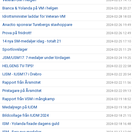
2024-02-29 14:13
Bianca & Yolanda på VM i helgen
2024-02-28 20:27
Idrottsminister laddar för Veteran-VM
2024-02-28 18:03
Anactio sponsrar Turebergs stavhoppare
2024-02-26 19:49
Prova på friidrott!
2024-02-26 12:49
14 nya SM-medaljer idag - totalt 21
2024-02-25 17:10
Sportlovsläger
2024-02-25 11:29
JSM/USM17: 7 medaljer under lördagen
2024-02-24 19:25
HELGENS TV-TIPS!
2024-02-22 22:58
IJSM - IUSM17 i Örebro
2024-02-22 20:54
Rapport från Årsmötet
2024-02-22 11:56
Pristagare på Årsmötet
2024-02-22 09:13
Rapport från VSM i mångkamp
2024-02-19 18:52
Medaljregn på IUDM
2024-02-19 18:24
Bildcollage från IUDM 2024
2024-02-18 21:15
ISM - Yolanda fixade dagens guld
2024-02-18 16:48
ISM - Fyra nya medaljer