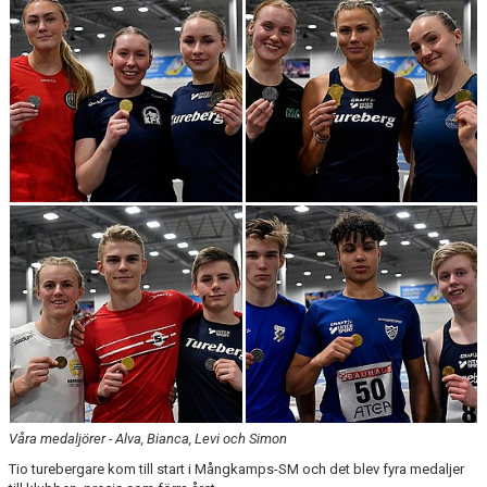
ARRANGEMANG
STATISTIK & RESULTAT
FUNKTIONÄR
TÄVLINGAR
KONTAKT
UTBILDNING
KALENDER
Våra medaljörer - Alva, Bianca, Levi och Simon
Tio turebergare kom till start i Mångkamps-SM och det blev fyra medaljer