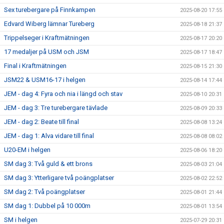
Sex turebergare på Finnkampen
2025-08-20 17:55
Edvard Wiberg lämnar Tureberg
2025-08-18 21:37
Trippelseger i Kraftmätningen
2025-08-17 20:20
17 medaljer på USM och JSM
2025-08-17 18:47
Final i Kraftmätningen
2025-08-15 21:30
JSM22 & USM16-17 i helgen
2025-08-14 17:44
JEM - dag 4: Fyra och nia i längd och stav
2025-08-10 20:31
JEM - dag 3: Tre turebergare tävlade
2025-08-09 20:33
JEM - dag 2: Beate till final
2025-08-08 13:24
JEM - dag 1: Alva vidare till final
2025-08-08 08:02
U20-EM i helgen
2025-08-06 18:20
SM dag 3: Två guld & ett brons
2025-08-03 21:04
SM dag 3: Ytterligare två poängplatser
2025-08-02 22:52
SM dag 2: Två poängplatser
2025-08-01 21:44
SM dag 1: Dubbel på 10 000m
2025-08-01 13:54
SM i helgen
2025-07-29 20:31