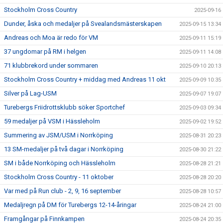
Stockholm Cross Country
2025-09-16
Dunder, åska och medaljer på Svealandsmästerskapen
2025-09-15 13:34
Andreas och Moa är redo för VM
2025-09-11 15:19
37 ungdomar på RM i helgen
2025-09-11 14:08
71 klubbrekord under sommaren
2025-09-10 20:13
Stockholm Cross Country + middag med Andreas 11 okt
2025-09-09 10:35
Silver på Lag-USM
2025-09-07 19:07
Turebergs Friidrottsklubb söker Sportchef
2025-09-03 09:34
59 medaljer på VSM i Hässleholm
2025-09-02 19:52
Summering av JSM/USM i Norrköping
2025-08-31 20:23
13 SM-medaljer på två dagar i Norrköping
2025-08-30 21:22
SM i både Norrköping och Hässleholm
2025-08-28 21:21
Stockholm Cross Country - 11 oktober
2025-08-28 20:20
Var med på Run club - 2, 9, 16 september
2025-08-28 10:57
Medaljregn på DM för Turebergs 12-14-åringar
2025-08-24 21:00
Framgångar på Finnkampen
2025-08-24 20:35