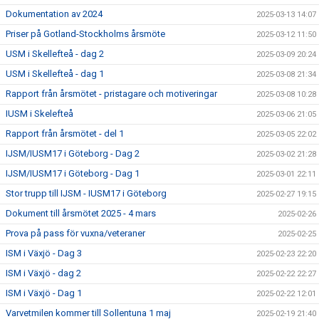
Dokumentation av 2024
2025-03-13 14:07
Priser på Gotland-Stockholms årsmöte
2025-03-12 11:50
USM i Skellefteå - dag 2
2025-03-09 20:24
USM i Skellefteå - dag 1
2025-03-08 21:34
Rapport från årsmötet - pristagare och motiveringar
2025-03-08 10:28
IUSM i Skelefteå
2025-03-06 21:05
Rapport från årsmötet - del 1
2025-03-05 22:02
IJSM/IUSM17 i Göteborg - Dag 2
2025-03-02 21:28
IJSM/IUSM17 i Göteborg - Dag 1
2025-03-01 22:11
Stor trupp till IJSM - IUSM17 i Göteborg
2025-02-27 19:15
Dokument till årsmötet 2025 - 4 mars
2025-02-26
Prova på pass för vuxna/veteraner
2025-02-25
ISM i Växjö - Dag 3
2025-02-23 22:20
ISM i Växjö - dag 2
2025-02-22 22:27
ISM i Växjö - Dag 1
2025-02-22 12:01
Varvetmilen kommer till Sollentuna 1 maj
2025-02-19 21:40