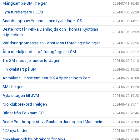
Mångkamps-SM i helgen
2024-07-11 16:45
Fyra turebergare i UEM
2024-07-08 22:20
Snabbt lopp av Yolanda, men tyvärr inget OS
2024-07-08 14:27
Beate Pott får Pekka Dahlhöjds och Thomas Kyöttiläs
2024-07-08 08:59
stipendium
Världsungdomsspelen - vinst igen i föreningstävlingen!
2024-07-07 22:26
Åtta medaljer totalt på framgångsrikt SM
2024-06-30 22:12
Tre SM-medaljer under lördagen
2024-06-29 21:13
Fin kvalstart på SM
2024-06-28 19:52
Anmälan till höstterminen 2024 öppnar inom kort
2024-06-27 10:00
SM i helgen
2024-06-26 19:20
Ayla uttagen till JVM
2024-06-20 19:23
Nio klubbrekord i helgen
2024-06-19 21:11
Bilder från Folksam GP
2024-06-18 20:46
Beate Pott hoppar stav i Bauhaus Juniorgala i Mannheim
2024-06-18 20:08
127 nya bilder
2024-06-17 21:54
NM-silver och klubbrekord för Alva
2024-06-17 20:06