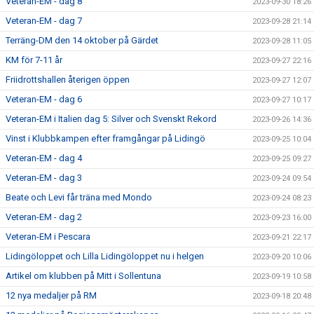
Veteran-EM - dag 8
2023-09-30 18:26
Veteran-EM - dag 7
2023-09-28 21:14
Terräng-DM den 14 oktober på Gärdet
2023-09-28 11:05
KM för 7-11 år
2023-09-27 22:16
Friidrottshallen återigen öppen
2023-09-27 12:07
Veteran-EM - dag 6
2023-09-27 10:17
Veteran-EM i Italien dag 5: Silver och Svenskt Rekord
2023-09-26 14:36
Vinst i Klubbkampen efter framgångar på Lidingö
2023-09-25 10:04
Veteran-EM - dag 4
2023-09-25 09:27
Veteran-EM - dag 3
2023-09-24 09:54
Beate och Levi får träna med Mondo
2023-09-24 08:23
Veteran-EM - dag 2
2023-09-23 16:00
Veteran-EM i Pescara
2023-09-21 22:17
Lidingöloppet och Lilla Lidingöloppet nu i helgen
2023-09-20 10:06
Artikel om klubben på Mitt i Sollentuna
2023-09-19 10:58
12 nya medaljer på RM
2023-09-18 20:48