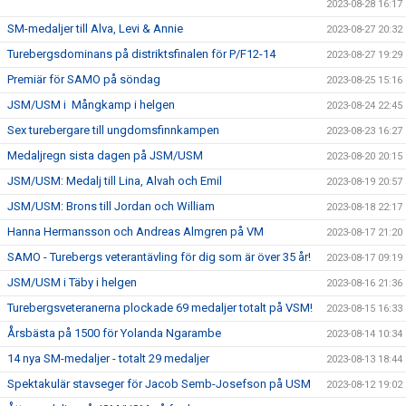
2023-08-28 16:17
SM-medaljer till Alva, Levi & Annie
2023-08-27 20:32
Turebergsdominans på distriktsfinalen för P/F12-14
2023-08-27 19:29
Premiär för SAMO på söndag
2023-08-25 15:16
JSM/USM i Mångkamp i helgen
2023-08-24 22:45
Sex turebergare till ungdomsfinnkampen
2023-08-23 16:27
Medaljregn sista dagen på JSM/USM
2023-08-20 20:15
JSM/USM: Medalj till Lina, Alvah och Emil
2023-08-19 20:57
JSM/USM: Brons till Jordan och William
2023-08-18 22:17
Hanna Hermansson och Andreas Almgren på VM
2023-08-17 21:20
SAMO - Turebergs veterantävling för dig som är över 35 år!
2023-08-17 09:19
JSM/USM i Täby i helgen
2023-08-16 21:36
Turebergsveteranerna plockade 69 medaljer totalt på VSM!
2023-08-15 16:33
Årsbästa på 1500 för Yolanda Ngarambe
2023-08-14 10:34
14 nya SM-medaljer - totalt 29 medaljer
2023-08-13 18:44
Spektakulär stavseger för Jacob Semb-Josefson på USM
2023-08-12 19:02