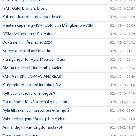
2024-02-17 17:09
ISM - Guld, brons & brons
2024-02-16 20:53
Kul med friidrott under sportlovet!
2024-02-15 15:39
Mästerskapshelg - ISM, UDM och Mångkamps-VSM
2024-02-14 20:09
IVSM i Mångkamp i Sollentuna
2024-02-14 07:39
Dokument till Årsmötet 2024
2024-02-12 13:32
Nordiskt rekord av Yolanda
2024-02-11 21:37
Framgångar för Ayla, Moa och Clara
2024-02-11 20:14
DM-medaljer på Hammarbyspelen
2024-02-11 19:54
FANTASTISKT LOPP AV ANDREAS!!
2024-02-11 09:46
Klubbrekordslakt på inomhus-DM
2024-02-10 20:06
Nytt svenskt rekord i morgon?
2024-02-10 17:19
Framgångar för våra kvinnliga seniorer
2024-02-05 20:14
Ayla tillbaka i Juniorsporten efter sju år
2024-02-04 09:04
Valberedningens förslag till styrelse
2024-02-03
Anmäl dig till vårt Ungdomsutskott
2024-02-02 11:57
Framgångar i helgen