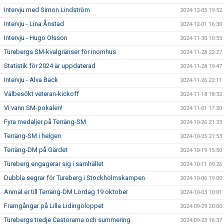
Intervju med Simon Lindström
2024-12-05 19:52
Intervju - Lina Ånstad
2024-12-01 16:30
Intervju - Hugo Olsson
2024-11-30 10:55
Turebergs SM-kvalgränser för inomhus
2024-11-28 22:27
Statistik för 2024 är uppdaterad
2024-11-28 19:47
Intervju - Alva Back
2024-11-26 22:11
Välbesökt veteran-kickoff
2024-11-18 18:32
Vi vann SM-pokalen!
2024-11-01 17:50
Fyra medaljer på Terräng-SM
2024-10-26 21:33
Terräng-SM i helgen
2024-10-25 21:53
Terräng-DM på Gärdet
2024-10-19 15:50
Tureberg engagerar sig i samhället
2024-10-11 09:26
Dubbla segrar för Tureberg i Stockholmskampen
2024-10-06 19:00
Anmäl er till Terräng-DM Lördag 19 oktober
2024-10-03 10:01
Framgångar på Lilla Lidingöloppet
2024-09-29 20:00
Turebergs tredje Castorama och summering
2024-09-23 16:37