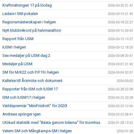
Kraftmätningen 17 på lördag
2026-03-20 21:47
Ledare i SM-pokalen
2026-03-19 21:40
Regionsmästerskapen i helgen
2026-03-18 22:27
Nytt klubbrekord på halvmarathon
2026-03-16 20:45
Rapport från USM
2026-03-15 19:27
IUSM i helgen
2026-03-12 18:20
Sex medaljer på IJSM dag 2
2026-03-08 20:47
Medaljer på IJSM
2026-03-07 21:46
SM för M/K22 och P/F19 i helgen
2026-03-04 20:57
Kallelse till Årsmöte och dokument
2026-03-02
Rapporter från ISM och IUSM 17
2026-02-28 22:08
ISM och IUSM17 i helgen
2026-02-25 20:28
Världspremiär "MiniFriidrott" för 2020!
2026-02-23 10:56
Andreas springer igen
2026-02-22 08:41
Utökad statistik med "Bästa genom tiderna" för Inomhus
2026-01-28 13:52
Vetern-SM och Mångkamps-SM i helgen
2026-01-28