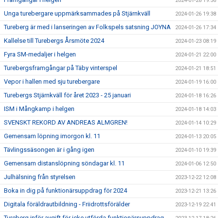
2024-01-28 19:56
Unga turebergare uppmärksammades på Stjärnkväll
2024-01-26 19:38
Tureberg är med i lanseringen av Folkspels satsning JOYNA
2024-01-26 17:34
Kallelse till Turebergs Årsmöte 2024
2024-01-23 08:19
Fyra SM-medaljer i helgen
2024-01-21 22:00
Turebergsframgångar på Täby vinterspel
2024-01-21 18:51
Vepor i hallen med sju turebergare
2024-01-19 16:00
Turebergs Stjärnkväll för året 2023 - 25 januari
2024-01-18 16:26
ISM i Mångkamp i helgen
2024-01-18 14:03
SVENSKT REKORD AV ANDREAS ALMGREN!
2024-01-14 10:29
Gemensam löpning imorgon kl. 11
2024-01-13 20:05
Tävlingssäsongen är i gång igen
2024-01-10 19:39
Gemensam distanslöpning söndagar kl. 11
2024-01-06 12:50
Julhälsning från styrelsen
2023-12-22 12:08
Boka in dig på funktionärsuppdrag för 2024
2023-12-21 13:26
Digitala föräldrautbildning - Friidrottsförälder
2023-12-19 22:41
Tureberg inför avgift för icke utförda funktionärsuppdrag