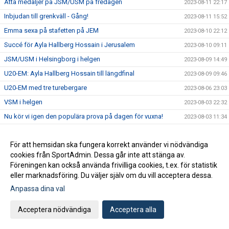
Åtta medaljer på JSM/USM på fredagen
2023-08-11 22:17
Inbjudan till grenkväll - Gång!
2023-08-11 15:52
Emma sexa på stafetten på JEM
2023-08-10 22:12
Succé för Ayla Hallberg Hossain i Jerusalem
2023-08-10 09:11
JSM/USM i Helsingborg i helgen
2023-08-09 14:49
U20-EM: Ayla Hallberg Hossain till längdfinal
2023-08-09 09:46
U20-EM med tre turebergare
2023-08-06 23:03
VSM i helgen
2023-08-03 22:32
Nu kör vi igen den populära prova på dagen för vuxna!
2023-08-03 11:34
Massor av bilder från SM
2023-07-31 16:02
För att hemsidan ska fungera korrekt använder vi nödvändiga
Hanna Hermansson SM-drottning i Söderhamn
2023-07-30 21:40
cookies från SportAdmin. Dessa går inte att stänga av.
SM-program för söndag
2023-07-30 10:02
Föreningen kan också använda frivilliga cookies, t.ex. för statistik
Fem medaljer på den andra SM-dagen
2023-07-29 20:12
eller marknadsföring. Du väljer själv om du vill acceptera dessa.
SM-program för lördag
Anpassa dina val
2023-07-29 09:20
SM i Söderhamn - dag 1
2023-07-28 23:48
Acceptera nödvändiga
Acceptera alla
Tre turebergare uttagna till U20-EM
2023-07-28 17:33