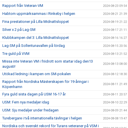
Rapport från Veteran-VM
2024-08-23 09:54
Habtom uppmärksammas i Rinkeby i helgen
2024-08-21 21:39
Fina prestationer på Lilla Midnattsloppet
2024-08-19 21:22
Silver x 2 på Lag-SM
2024-08-17 21:11
Klubbkampen del 3: Lilla Midnattsloppet
2024-08-16 16:27
Lag-SM på Sollentunavallen på lördag
2024-08-15 20:56
Tre guld på VVM
2024-08-13 21:52
Missa inte Veteran VM i friidrott som startar idag den13
2024-08-13 08:00
augusti!
Utökad ledning i kampen om SM-pokalen
2024-08-12 18:30
Rapport från Nordiska Mästerskapen för 19-åringar i
2024-08-11 21:49
Köpenhamn
Fyra guld sista dagen på USM 16-17 år
2024-08-11 20:57
USM: Fem nya medaljer idag
2024-08-10 22:29
USM: Sju medaljer under fredagen
2024-08-09 21:44
Turebergare i två internationella tävlingar i helgen
2024-08-08 19:47
Nordiska och svenskt rekord för Turans veteraner på VSM i