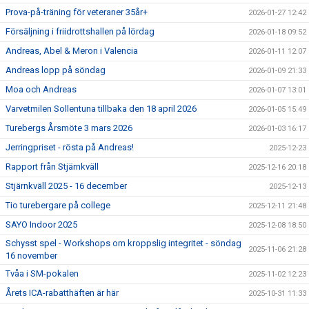
Prova-på-träning för veteraner 35år+
2026-01-27 12:42
Försäljning i friidrottshallen på lördag
2026-01-18 09:52
Andreas, Abel & Meron i Valencia
2026-01-11 12:07
Andreas lopp på söndag
2026-01-09 21:33
Moa och Andreas
2026-01-07 13:01
Varvetmilen Sollentuna tillbaka den 18 april 2026
2026-01-05 15:49
Turebergs Årsmöte 3 mars 2026
2026-01-03 16:17
Jerringpriset - rösta på Andreas!
2025-12-23
Rapport från Stjärnkväll
2025-12-16 20:18
Stjärnkväll 2025 - 16 december
2025-12-13
Tio turebergare på college
2025-12-11 21:48
SAYO Indoor 2025
2025-12-08 18:50
Schysst spel - Workshops om kroppslig integritet - söndag
2025-11-06 21:28
16 november
Tvåa i SM-pokalen
2025-11-02 12:23
Årets ICA-rabatthäften är här
2025-10-31 11:33