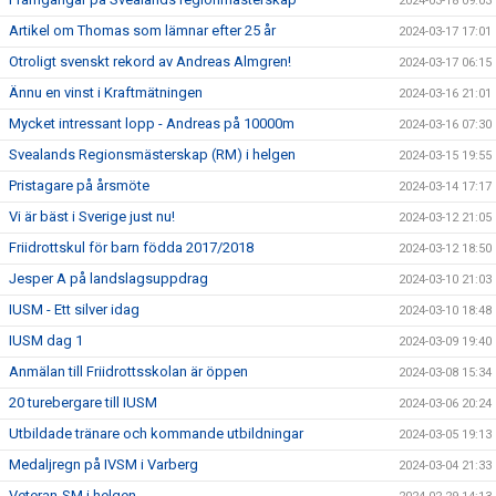
2024-03-18 09:03
Artikel om Thomas som lämnar efter 25 år
2024-03-17 17:01
Otroligt svenskt rekord av Andreas Almgren!
2024-03-17 06:15
Ännu en vinst i Kraftmätningen
2024-03-16 21:01
Mycket intressant lopp - Andreas på 10000m
2024-03-16 07:30
Svealands Regionsmästerskap (RM) i helgen
2024-03-15 19:55
Pristagare på årsmöte
2024-03-14 17:17
Vi är bäst i Sverige just nu!
2024-03-12 21:05
Friidrottskul för barn födda 2017/2018
2024-03-12 18:50
Jesper A på landslagsuppdrag
2024-03-10 21:03
IUSM - Ett silver idag
2024-03-10 18:48
IUSM dag 1
2024-03-09 19:40
Anmälan till Friidrottsskolan är öppen
2024-03-08 15:34
20 turebergare till IUSM
2024-03-06 20:24
Utbildade tränare och kommande utbildningar
2024-03-05 19:13
Medaljregn på IVSM i Varberg
2024-03-04 21:33
Veteran-SM i helgen