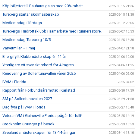
Köp biljetter till Bauhaus galan med 20% rabatt
2025-05-15 21:36
Tureberg startar skolmästerskap
2025-05-15 11:38
Medlemsdag i lördags
2025-05-12 20:05
Turebergs Friidrottsklubb i samarbete med Runnersstore!
2025-05-07 15:33
Medlemsdag Tureberg 10/5
2025-04-25 16:30
Varvetmilen - 1 maj
2025-04-07 21:18
Energifyllt Klubbmästerskap 6 - 11 år
2025-04-06 12:00
Ytterligare ett svenskt rekord för Almgren
2025-04-06 11:25
Renovering av Sollentunavallen våren 2025
2025-04-06 09:00
IVVM i Florida
2025-04-02
Rapport från Förbundsårsmötet i Karlstad
2025-03-30 17:39
SM på Sollentunavallen 2027
2025-03-29 21:58
Dag fyra på IVVM Florida
2025-03-27 15:48
Veteran VM i Gainesville Florida pågår för fullt!
2025-03-25 14:19
Stockholm Springer på besök
2025-03-23 15:53
Svealandsmästerskapen för 13-14-åringar
2025-03-14 13:10