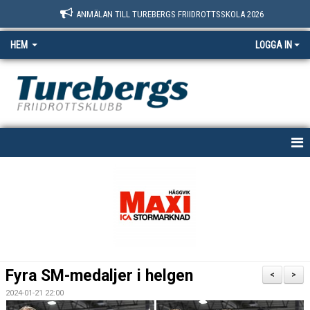
ANMÄLAN TILL TUREBERGS FRIIDROTTSSKOLA 2026
HEM
LOGGA IN
START
NYHETER
OM OSS
BOKNINGSSIDAN
Fyra SM-medaljer i helgen
<
>
MEDLEM
2024-01-21 22:00