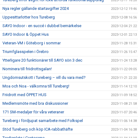
2023-12-17 18:26
Nya regler gällande startavgifter 2024
2023-12-12 19:46
Uppesittarlotter hos Tureberg
2023-12-08 16:56
SAYO Indoor - en succé i dubbel bemärkelse
2023-12-04 21:22
SAYO Indoor & Öppet Hus
2023-12-01 22:13
Veteran-VM i Göteborg i sommar
2023-11-28 15:31
Triumfglasspelen i Örebro
2023-11-26 15:47
Ytterligare 20 funktionärer till SAYO sön 3 dec
2023-11-24 13:28
Nominera till friidrottsgalan!
2023-11-22 09:05
Ungdomsutskott i Tureberg – vill du vara med?
2023-11-21 22:20
Moa och Noa - välkomna till Tureberg!
2023-11-14 12:10
Friidrott med ÖPPET HUS
2023-11-09 18:52
Medlemsmöte med bra diskussioner
2023-11-08 21:58
171 SM-medaljer för våra veteraner
2023-11-07 20:46
Tureberg i fördjupat samarbete med Folkspel
2023-11-06 14:38
Stöd Tureberg och köp ICA-rabbathäfte
2023-11-04 16:38
Tredjeplats i Castorama