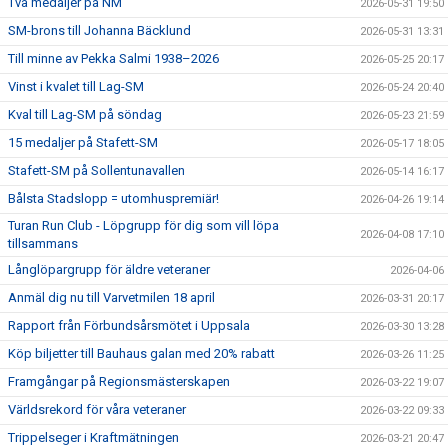
Två medaljer på NM
2026-05-31 19:50
SM-brons till Johanna Bäcklund
2026-05-31 13:31
Till minne av Pekka Salmi 1938–2026
2026-05-25 20:17
Vinst i kvalet till Lag-SM
2026-05-24 20:40
Kval till Lag-SM på söndag
2026-05-23 21:59
15 medaljer på Stafett-SM
2026-05-17 18:05
Stafett-SM på Sollentunavallen
2026-05-14 16:17
Bålsta Stadslopp = utomhuspremiär!
2026-04-26 19:14
Turan Run Club - Löpgrupp för dig som vill löpa
2026-04-08 17:10
tillsammans
Långlöpargrupp för äldre veteraner
2026-04-06
Anmäl dig nu till Varvetmilen 18 april
2026-03-31 20:17
Rapport från Förbundsårsmötet i Uppsala
2026-03-30 13:28
Köp biljetter till Bauhaus galan med 20% rabatt
2026-03-26 11:25
Framgångar på Regionsmästerskapen
2026-03-22 19:07
Världsrekord för våra veteraner
2026-03-22 09:33
Trippelseger i Kraftmätningen
2026-03-21 20:47