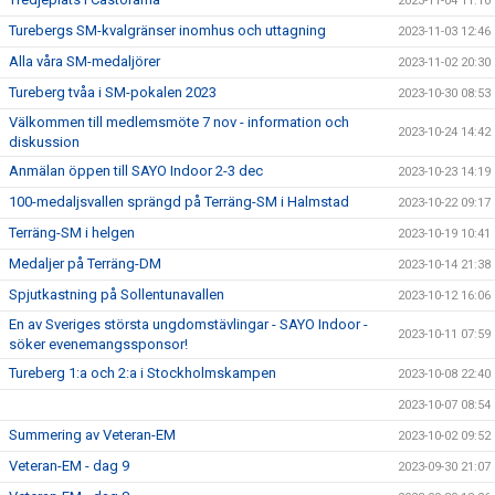
2023-11-04 11:10
Turebergs SM-kvalgränser inomhus och uttagning
2023-11-03 12:46
Alla våra SM-medaljörer
2023-11-02 20:30
Tureberg tvåa i SM-pokalen 2023
2023-10-30 08:53
Välkommen till medlemsmöte 7 nov - information och
2023-10-24 14:42
diskussion
Anmälan öppen till SAYO Indoor 2-3 dec
2023-10-23 14:19
100-medaljsvallen sprängd på Terräng-SM i Halmstad
2023-10-22 09:17
Terräng-SM i helgen
2023-10-19 10:41
Medaljer på Terräng-DM
2023-10-14 21:38
Spjutkastning på Sollentunavallen
2023-10-12 16:06
En av Sveriges största ungdomstävlingar - SAYO Indoor -
2023-10-11 07:59
söker evenemangssponsor!
Tureberg 1:a och 2:a i Stockholmskampen
2023-10-08 22:40
2023-10-07 08:54
Summering av Veteran-EM
2023-10-02 09:52
Veteran-EM - dag 9
2023-09-30 21:07