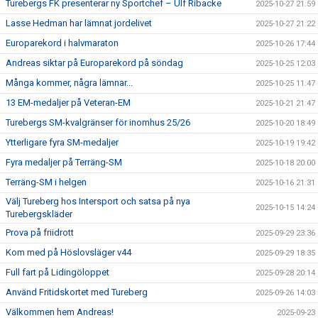
Turebergs FK presenterar ny Sportchef – Ulf Ribacke
2025-10-27 21:59
Lasse Hedman har lämnat jordelivet
2025-10-27 21:22
Europarekord i halvmaraton
2025-10-26 17:44
Andreas siktar på Europarekord på söndag
2025-10-25 12:03
Många kommer, några lämnar...
2025-10-25 11:47
13 EM-medaljer på Veteran-EM
2025-10-21 21:47
Turebergs SM-kvalgränser för inomhus 25/26
2025-10-20 18:49
Ytterligare fyra SM-medaljer
2025-10-19 19:42
Fyra medaljer på Terräng-SM
2025-10-18 20:00
Terräng-SM i helgen
2025-10-16 21:31
Välj Tureberg hos Intersport och satsa på nya
2025-10-15 14:24
Turebergskläder
Prova på friidrott
2025-09-29 23:36
Kom med på Höslovsläger v44
2025-09-29 18:35
Full fart på Lidingöloppet
2025-09-28 20:14
Använd Fritidskortet med Tureberg
2025-09-26 14:03
Välkommen hem Andreas!
2025-09-23