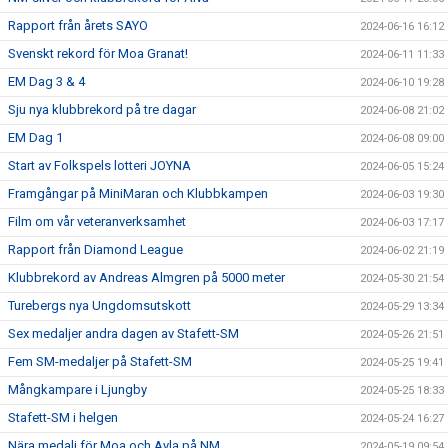
Rapport från årets SAYO
2024-06-16 16:12
Svenskt rekord för Moa Granat!
2024-06-11 11:33
EM Dag 3 & 4
2024-06-10 19:28
Sju nya klubbrekord på tre dagar
2024-06-08 21:02
EM Dag 1
2024-06-08 09:00
Start av Folkspels lotteri JOYNA
2024-06-05 15:24
Framgångar på MiniMaran och Klubbkampen
2024-06-03 19:30
Film om vår veteranverksamhet
2024-06-03 17:17
Rapport från Diamond League
2024-06-02 21:19
Klubbrekord av Andreas Almgren på 5000 meter
2024-05-30 21:54
Turebergs nya Ungdomsutskott
2024-05-29 13:34
Sex medaljer andra dagen av Stafett-SM
2024-05-26 21:51
Fem SM-medaljer på Stafett-SM
2024-05-25 19:41
Mångkampare i Ljungby
2024-05-25 18:33
Stafett-SM i helgen
2024-05-24 16:27
Nära medalj för Moa och Ayla på NM
2024-05-19 09:54