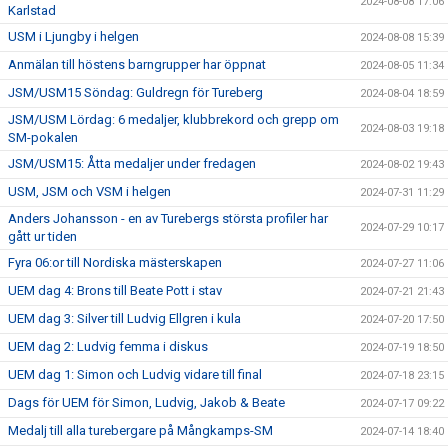
2024-08-08 17:06
Karlstad
USM i Ljungby i helgen
2024-08-08 15:39
Anmälan till höstens barngrupper har öppnat
2024-08-05 11:34
JSM/USM15 Söndag: Guldregn för Tureberg
2024-08-04 18:59
JSM/USM Lördag: 6 medaljer, klubbrekord och grepp om
2024-08-03 19:18
SM-pokalen
JSM/USM15: Åtta medaljer under fredagen
2024-08-02 19:43
USM, JSM och VSM i helgen
2024-07-31 11:29
Anders Johansson - en av Turebergs största profiler har
2024-07-29 10:17
gått ur tiden
Fyra 06:or till Nordiska mästerskapen
2024-07-27 11:06
UEM dag 4: Brons till Beate Pott i stav
2024-07-21 21:43
UEM dag 3: Silver till Ludvig Ellgren i kula
2024-07-20 17:50
UEM dag 2: Ludvig femma i diskus
2024-07-19 18:50
UEM dag 1: Simon och Ludvig vidare till final
2024-07-18 23:15
Dags för UEM för Simon, Ludvig, Jakob & Beate
2024-07-17 09:22
Medalj till alla turebergare på Mångkamps-SM
2024-07-14 18:40