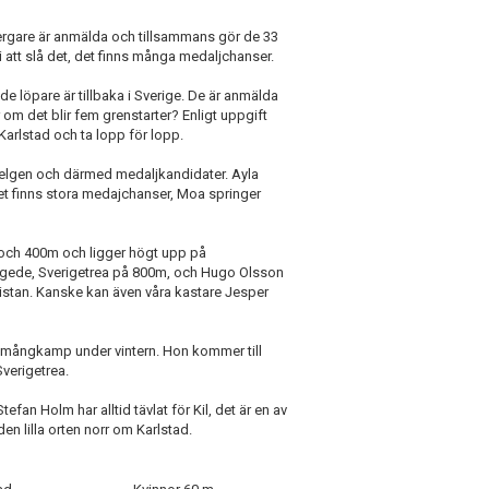
ergare är anmälda och tillsammans gör de 33
li att slå det, det finns många medaljchanser.
öpare är tillbaka i Sverige. De är anmälda
r om det blir fem grenstarter? Enligt uppgift
 Karlstad och ta lopp för lopp.
helgen och därmed medaljkandidater. Ayla
det finns stora medajchanser, Moa springer
och 400m och ligger högt upp på
Asgede, Sverigetrea på 800m, och Hugo Olsson
listan. Kanske kan även våra kastare Jesper
” i mångkamp under vintern. Hon kommer till
Sverigetrea.
tefan Holm har alltid tävlat för Kil, det är en av
en lilla orten norr om Karlstad.