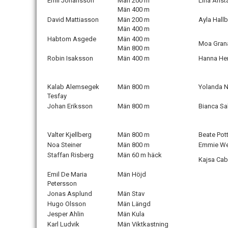
Emil Johansson
Män 200 m
Lina Ånst
Män 400 m
David Mattiasson
Män 200 m
Ayla Hall
Män 400 m
Habtom Asgede
Män 400 m
Moa Gran
Män 800 m
Robin Isaksson
Män 400 m
Hanna He
Kalab Alemsegek
Män 800 m
Yolanda 
Tesfay
Johan Eriksson
Män 800 m
Bianca Sa
Valter Kjellberg
Män 800 m
Beate Pot
Noa Steiner
Män 800 m
Emmie We
Staffan Risberg
Män 60 m häck
Kajsa Ca
Emil De Maria
Män Höjd
Petersson
Jonas Asplund
Män Stav
Hugo Olsson
Män Längd
Jesper Ahlin
Män Kula
Karl Ludvik
Män Viktkastning