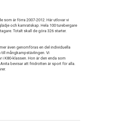
e som är förra 2007-2012. Här utlovar vi
glädje och kamratskap. Hela 100 turebergare
gare. Totalt skall de göra 326 starter.
mmer även genomföras en del individuella
 till mångkampstävlingen. Vi
r i K80-klassen. Hon är den enda som
nita bevisar att friidrotten är sport för alla.
rer.