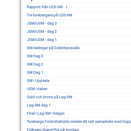
Rapport från U20-VM - 1
Tre turebergare på U20-VM
JSM/USM - dag 3
JSM/USM - dag 2
JSM/USM - dag 1
SM-tävlingar på Sollentunavalle
SM Dag 3
SM Dag 2
SM Dag 1
SM i Uppsala
UEM i Italien
Guld och brons på Lag-SM
Lag-SM dag 1
Final i Lag-SM i helgen
Turebergs Friidrottsklubb inleder ett nytt samarbete med Sup
Folksam Grand Prix på söndag.