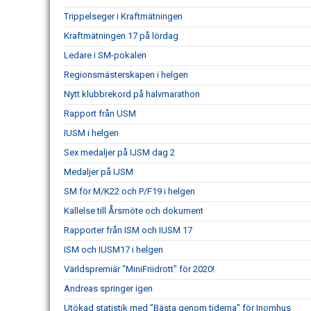
Trippelseger i Kraftmätningen
Kraftmätningen 17 på lördag
Ledare i SM-pokalen
Regionsmästerskapen i helgen
Nytt klubbrekord på halvmarathon
Rapport från USM
IUSM i helgen
Sex medaljer på IJSM dag 2
Medaljer på IJSM
SM för M/K22 och P/F19 i helgen
Kallelse till Årsmöte och dokument
Rapporter från ISM och IUSM 17
ISM och IUSM17 i helgen
Världspremiär "MiniFriidrott" för 2020!
Andreas springer igen
Utökad statistik med "Bästa genom tiderna" för Inomhus