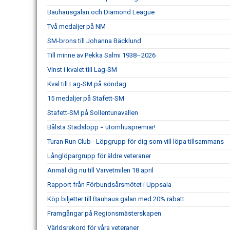
Bauhausgalan och Diamond League
Två medaljer på NM
SM-brons till Johanna Bäcklund
Till minne av Pekka Salmi 1938–2026
Vinst i kvalet till Lag-SM
Kval till Lag-SM på söndag
15 medaljer på Stafett-SM
Stafett-SM på Sollentunavallen
Bålsta Stadslopp = utomhuspremiär!
Turan Run Club - Löpgrupp för dig som vill löpa tillsammans
Långlöpargrupp för äldre veteraner
Anmäl dig nu till Varvetmilen 18 april
Rapport från Förbundsårsmötet i Uppsala
Köp biljetter till Bauhaus galan med 20% rabatt
Framgångar på Regionsmästerskapen
Världsrekord för våra veteraner