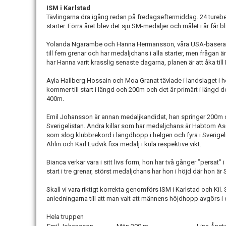
ISM i Karlstad
Tävlingarna dra igång redan på fredagseftermiddag. 24 tureb
starter. Förra året blev det sju SM-medaljer och målet i år får b
Yolanda Ngarambe och Hanna Hermansson, våra USA-baserade l
till fem grenar och har medaljchans i alla starter, men frågan ä
har Hanna varit krasslig senaste dagarna, planen är att åka till
Ayla Hallberg Hossain och Moa Granat tävlade i landslaget i 
kommer till start i längd och 200m och det är primärt i längd 
400m.
Emil Johansson är annan medaljkandidat, han springer 200m 
Sverigelistan. Andra killar som har medaljchans är Habtom 
som slog klubbrekord i längdhopp i helgen och fyra i Sverige
Ahlin och Karl Ludvik fixa medalj i kula respektive vikt.
Bianca verkar vara i sitt livs form, hon har två gånger ”persat
start i tre grenar, störst medaljchans har hon i höjd där hon är 
Skall vi vara riktigt korrekta genomförs ISM i Karlstad och Kil. S
anledningarna till att man valt att männens höjdhopp avgörs i d
Hela truppen