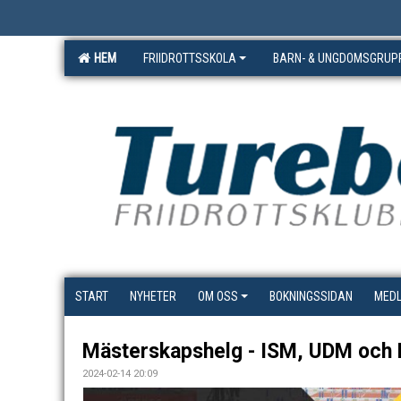
HEM
FRIIDROTTSSKOLA
BARN- & UNGDOMSGRUP
START
NYHETER
OM OSS
BOKNINGSSIDAN
MED
Mästerskapshelg - ISM, UDM oc
2024-02-14 20:09