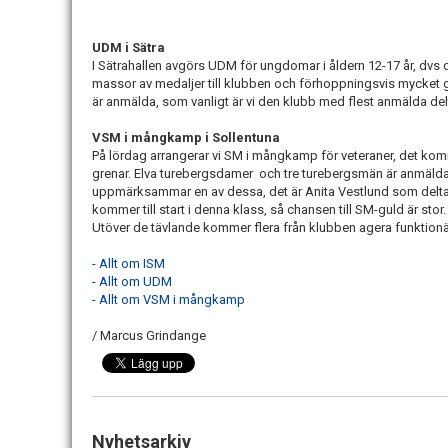
UDM i Sätra
I Sätrahallen avgörs UDM för ungdomar i åldern 12-17 år, dvs d
massor av medaljer till klubben och förhoppningsvis mycket 
är anmälda, som vanligt är vi den klubb med flest anmälda delta
VSM i mångkamp i Sollentuna
På lördag arrangerar vi SM i mångkamp för veteraner, det ko
grenar. Elva turebergsdamer och tre turebergsmän är anmälda
uppmärksammar en av dessa, det är Anita Vestlund som delta
kommer till start i denna klass, så chansen till SM-guld är stor. A
Utöver de tävlande kommer flera från klubben agera funktionä
- Allt om ISM
- Allt om UDM
- Allt om VSM i mångkamp
/ Marcus Grindange
Nyhetsarkiv