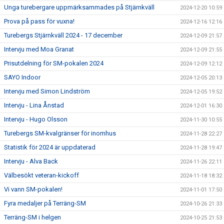
Unga turebergare uppmärksammades på Stjärnkväll
2024-12-20 10:59
Prova på pass för vuxna!
2024-12-16 12:16
Turebergs Stjärnkväll 2024 - 17 december
2024-12-09 21:57
Intervju med Moa Granat
2024-12-09 21:55
Prisutdelning för SM-pokalen 2024
2024-12-09 12:12
SAYO Indoor
2024-12-05 20:13
Intervju med Simon Lindström
2024-12-05 19:52
Intervju - Lina Ånstad
2024-12-01 16:30
Intervju - Hugo Olsson
2024-11-30 10:55
Turebergs SM-kvalgränser för inomhus
2024-11-28 22:27
Statistik för 2024 är uppdaterad
2024-11-28 19:47
Intervju - Alva Back
2024-11-26 22:11
Välbesökt veteran-kickoff
2024-11-18 18:32
Vi vann SM-pokalen!
2024-11-01 17:50
Fyra medaljer på Terräng-SM
2024-10-26 21:33
Terräng-SM i helgen
2024-10-25 21:53