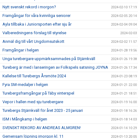
Nytt svenskt rekord i morgon?
2024-02-10 17:19
Framgångar för våra kvinnliga seniorer
2024-02-05 20:14
Ayla tillbaka i Juniorsporten efter sju år
2024-02-04 09:04
Valberedningens förslag till styrelse
2024-02-03
Anmäl dig till vårt Ungdomsutskott
2024-02-02 11:57
Framgångar i helgen
2024-01-28 19:56
Unga turebergare uppmärksammades på Stjärnkväll
2024-01-26 19:38
Tureberg är med i lanseringen av Folkspels satsning JOYNA
2024-01-26 17:34
Kallelse till Turebergs Årsmöte 2024
2024-01-23 08:19
Fyra SM-medaljer i helgen
2024-01-21 22:00
Turebergsframgångar på Täby vinterspel
2024-01-21 18:51
Vepor i hallen med sju turebergare
2024-01-19 16:00
Turebergs Stjärnkväll för året 2023 - 25 januari
2024-01-18 16:26
ISM i Mångkamp i helgen
2024-01-18 14:03
SVENSKT REKORD AV ANDREAS ALMGREN!
2024-01-14 10:29
Gemensam löpning imorgon kl. 11
2024-01-13 20:05