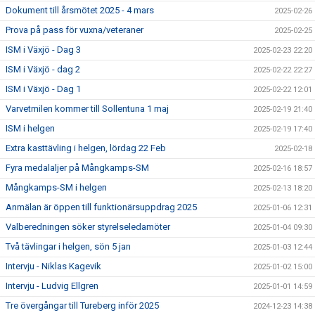
Dokument till årsmötet 2025 - 4 mars
2025-02-26
Prova på pass för vuxna/veteraner
2025-02-25
ISM i Växjö - Dag 3
2025-02-23 22:20
ISM i Växjö - dag 2
2025-02-22 22:27
ISM i Växjö - Dag 1
2025-02-22 12:01
Varvetmilen kommer till Sollentuna 1 maj
2025-02-19 21:40
ISM i helgen
2025-02-19 17:40
Extra kasttävling i helgen, lördag 22 Feb
2025-02-18
Fyra medalaljer på Mångkamps-SM
2025-02-16 18:57
Mångkamps-SM i helgen
2025-02-13 18:20
Anmälan är öppen till funktionärsuppdrag 2025
2025-01-06 12:31
Valberedningen söker styrelseledamöter
2025-01-04 09:30
Två tävlingar i helgen, sön 5 jan
2025-01-03 12:44
Intervju - Niklas Kagevik
2025-01-02 15:00
Intervju - Ludvig Ellgren
2025-01-01 14:59
Tre övergångar till Tureberg inför 2025
2024-12-23 14:38