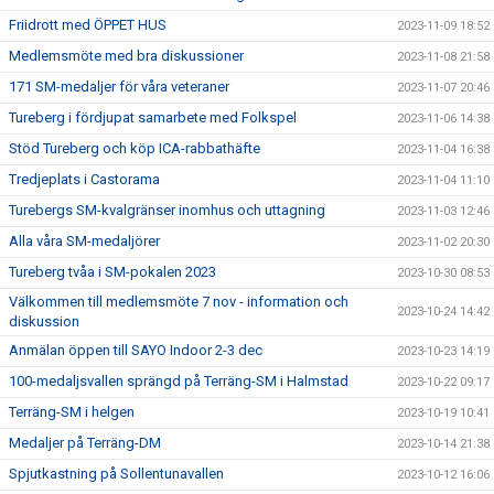
Friidrott med ÖPPET HUS
2023-11-09 18:52
Medlemsmöte med bra diskussioner
2023-11-08 21:58
171 SM-medaljer för våra veteraner
2023-11-07 20:46
Tureberg i fördjupat samarbete med Folkspel
2023-11-06 14:38
Stöd Tureberg och köp ICA-rabbathäfte
2023-11-04 16:38
Tredjeplats i Castorama
2023-11-04 11:10
Turebergs SM-kvalgränser inomhus och uttagning
2023-11-03 12:46
Alla våra SM-medaljörer
2023-11-02 20:30
Tureberg tvåa i SM-pokalen 2023
2023-10-30 08:53
Välkommen till medlemsmöte 7 nov - information och
2023-10-24 14:42
diskussion
Anmälan öppen till SAYO Indoor 2-3 dec
2023-10-23 14:19
100-medaljsvallen sprängd på Terräng-SM i Halmstad
2023-10-22 09:17
Terräng-SM i helgen
2023-10-19 10:41
Medaljer på Terräng-DM
2023-10-14 21:38
Spjutkastning på Sollentunavallen
2023-10-12 16:06