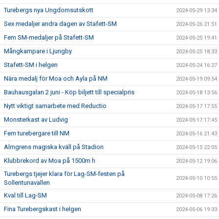
Turebergs nya Ungdomsutskott
2024-05-29 13:34
Sex medaljer andra dagen av Stafett-SM
2024-05-26 21:51
Fem SM-medaljer på Stafett-SM
2024-05-25 19:41
Mångkampare i Ljungby
2024-05-25 18:33
Stafett-SM i helgen
2024-05-24 16:27
Nära medalj för Moa och Ayla på NM
2024-05-19 09:54
Bauhausgalan 2 juni - Köp biljett till specialpris
2024-05-18 13:56
Nytt viktigt samarbete med Reductio
2024-05-17 17:55
Monsterkast av Ludvig
2024-05-17 17:45
Fem turebergare till NM
2024-05-16 21:43
Almgrens magiska kväll på Stadion
2024-05-15 22:05
Klubbrekord av Moa på 1500m h
2024-05-12 19:06
Turebergs tjejer klara för Lag-SM-festen på
2024-05-10 10:55
Sollentunavallen
Kval till Lag-SM
2024-05-08 17:26
Fina Turebergskast i helgen
2024-05-06 19:33