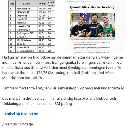
ARRANGEMANG
STATISTIK & RESULTAT
FUNKTIONÄR
TÄVLINGAR
KONTAKT
Härliga nyheter på friidrott.se när de sammanfattar de fyra SM-tävlingarna
inomhus, vi har varit den mest framgångsrika föreningen. Ja, vi kan till och
UTBILDNING
med sträcka oss till att vi varit den mest överlägsna föreningen i vinter. Vi
har samlat ihop hela 172,75 SM-poäng, de skall jämföras med tvåan
Mölndal som har 108,75.
KALENDER
Jämför vi med förra året, har vi år samlat ihop 39 poäng mer under detta år.
Läs mer på friidrott.se, där finns fullständig lista över alla klubbar och
förklaringar om hur man samlar SM-poäng.
- Artikel på friidrott.se
/ Marcus Grindage