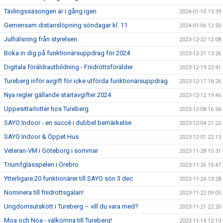
Tävlingssäsongen är i gång igen
2024-01-10 19:39
Gemensam distanslöpning söndagar kl. 11
2024-01-06 12:50
Julhälsning från styrelsen
2023-12-22 12:08
Boka in dig på funktionärsuppdrag för 2024
2023-12-21 13:26
Digitala föräldrautbildning - Friidrottsförälder
2023-12-19 22:41
Tureberg inför avgift för icke utförda funktionärsuppdrag
2023-12-17 18:26
Nya regler gällande startavgifter 2024
2023-12-12 19:46
Uppesittarlotter hos Tureberg
2023-12-08 16:56
SAYO Indoor - en succé i dubbel bemärkelse
2023-12-04 21:22
SAYO Indoor & Öppet Hus
2023-12-01 22:13
Veteran-VM i Göteborg i sommar
2023-11-28 15:31
Triumfglasspelen i Örebro
2023-11-26 15:47
Ytterligare 20 funktionärer till SAYO sön 3 dec
2023-11-24 13:28
Nominera till friidrottsgalan!
2023-11-22 09:05
Ungdomsutskott i Tureberg – vill du vara med?
2023-11-21 22:20
Moa och Noa - välkomna till Tureberg!
2023-11-14 12:10