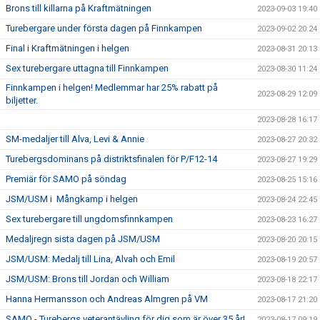
Brons till killarna på Kraftmätningen
2023-09-03 19:40
Turebergare under första dagen på Finnkampen
2023-09-02 20:24
Final i Kraftmätningen i helgen
2023-08-31 20:13
Sex turebergare uttagna till Finnkampen
2023-08-30 11:24
Finnkampen i helgen! Medlemmar har 25% rabatt på
2023-08-29 12:09
biljetter.
2023-08-28 16:17
SM-medaljer till Alva, Levi & Annie
2023-08-27 20:32
Turebergsdominans på distriktsfinalen för P/F12-14
2023-08-27 19:29
Premiär för SAMO på söndag
2023-08-25 15:16
JSM/USM i Mångkamp i helgen
2023-08-24 22:45
Sex turebergare till ungdomsfinnkampen
2023-08-23 16:27
Medaljregn sista dagen på JSM/USM
2023-08-20 20:15
JSM/USM: Medalj till Lina, Alvah och Emil
2023-08-19 20:57
JSM/USM: Brons till Jordan och William
2023-08-18 22:17
Hanna Hermansson och Andreas Almgren på VM
2023-08-17 21:20
SAMO - Turebergs veterantävling för dig som är över 35 år!
2023-08-17 09:19