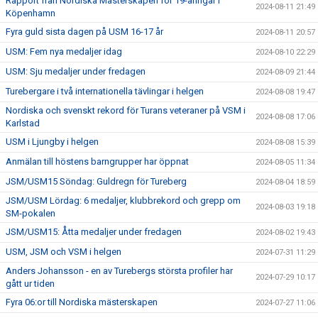
Rapport från Nordiska Mästerskapen för 19-åringar i
2024-08-11 21:49
Köpenhamn
Fyra guld sista dagen på USM 16-17 år
2024-08-11 20:57
USM: Fem nya medaljer idag
2024-08-10 22:29
USM: Sju medaljer under fredagen
2024-08-09 21:44
Turebergare i två internationella tävlingar i helgen
2024-08-08 19:47
Nordiska och svenskt rekord för Turans veteraner på VSM i
2024-08-08 17:06
Karlstad
USM i Ljungby i helgen
2024-08-08 15:39
Anmälan till höstens barngrupper har öppnat
2024-08-05 11:34
JSM/USM15 Söndag: Guldregn för Tureberg
2024-08-04 18:59
JSM/USM Lördag: 6 medaljer, klubbrekord och grepp om
2024-08-03 19:18
SM-pokalen
JSM/USM15: Åtta medaljer under fredagen
2024-08-02 19:43
USM, JSM och VSM i helgen
2024-07-31 11:29
Anders Johansson - en av Turebergs största profiler har
2024-07-29 10:17
gått ur tiden
Fyra 06:or till Nordiska mästerskapen
2024-07-27 11:06