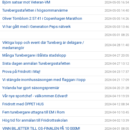
Björn satsar mot Veteran-VM
2024-05-05 16:54
Turebergsstafetten i högsommarvärme
2024-05-05 14:40
Oliver Törnblom 2:57:41 i Copenhagen Marathon
2024-05-05 14:26
Vi har gått med i Generation Peps nätverk
2024-05-03 13:46
2024-05-01 08:25
Viktiga lopp och event där Tureberg är delägare /
2024-04-28 11:40
medarrangör
Många Turebergare i Bålsta stadslopp
2024-04-27 20:05
Sista dagen anmälan Turebergsstafetten
2024-04-27 13:12
Prova på Friidrott i Maj!
2024-04-23 17:37
Vi stängde inomhussäsongen med flaggan i topp
2024-04-21 17:09
Yolanda har gjort säsongspremiär
2024-04-20 21:28
Vår nye sportchef - välkommen Edvard!
2024-04-19 19:59
Friidrott med ÖPPET HUS
2024-04-12 08:34
Fem turebergare uttagna till EM i Rom
2024-04-10 10:45
Hög tid för anmälan till Friidrottsskolan
2024-04-02 13:39
VINN BILJETTER TILL OS-FINALEN PÅ 10 000M!
2024-04-01 08:05