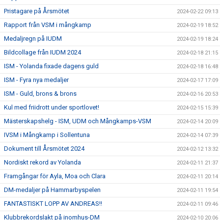
Pristagare på Årsmötet
2024-02-22 09:13
Rapport från VSM i mångkamp
2024-02-19 18:52
Medaljregn på IUDM
2024-02-19 18:24
Bildcollage från IUDM 2024
2024-02-18 21:15
ISM - Yolanda fixade dagens guld
2024-02-18 16:48
ISM - Fyra nya medaljer
2024-02-17 17:09
ISM - Guld, brons & brons
2024-02-16 20:53
Kul med friidrott under sportlovet!
2024-02-15 15:39
Mästerskapshelg - ISM, UDM och Mångkamps-VSM
2024-02-14 20:09
IVSM i Mångkamp i Sollentuna
2024-02-14 07:39
Dokument till Årsmötet 2024
2024-02-12 13:32
Nordiskt rekord av Yolanda
2024-02-11 21:37
Framgångar för Ayla, Moa och Clara
2024-02-11 20:14
DM-medaljer på Hammarbyspelen
2024-02-11 19:54
FANTASTISKT LOPP AV ANDREAS!!
2024-02-11 09:46
Klubbrekordslakt på inomhus-DM
2024-02-10 20:06