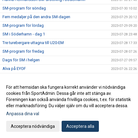
SM-program för söndag
2023-07-30 10:02
Fem medaljer på den andra SM-dagen
2023-07-29 20:12
SM-program för lördag
2023-07-29 09:20
SM i Söderhamn - dag 1
2023-07-28 23:48
Tre turebergare uttagna till U20-EM
2023-07-28 17:33
SM-program för fredag
2023-07-28 07:26
Dags för SM i helgen
2023-07-27 09:57
Alva på EYOF
2023-07-26 22:26
Rapport från Leksands Sparbanksspel
2023-07-24 16:37
Turebergare på Nordiska Juniorlandskampen
2023-07-23 18:10
För att hemsidan ska fungera korrekt använder vi nödvändiga
cookies från SportAdmin. Dessa går inte att stänga av.
Fem ungdomar till landslaget
2023-07-19 12:15
Föreningen kan också använda frivilliga cookies, t.ex. för statistik
Rekord i Tumba
2023-07-15 19:37
eller marknadsföring. Du väljer själv om du vill acceptera dessa.
PB för Jesper på JEM
2023-07-15 19:33
Anpassa dina val
U23-EM: Torsdag
2023-07-14 10:15
Acceptera nödvändiga
Acceptera alla
JEM med Jesper och Emil
2023-07-12 16:56
Svea och friidrottsskolan
2023-07-12 08:26