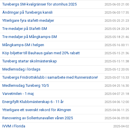
Turebergs SM-kvalgränser för utomhus 2025
2025-06-03 21:00
Ändringar på Turebergs kansli
2025-06-03 17:35
Ytterligare fyra stafett-medaljer
2025-05-25 21:23
Tre medaljer på Stafett-SM
2025-05-24 20:24
Tre medaljer på Mångkamps-SM
2025-05-18 21:46
Mångkamps-SM i helgen
2025-05-16 00:11
Köp biljetter till Bauhaus galan med 20% rabatt
2025-05-15 21:36
Tureberg startar skolmästerskap
2025-05-15 11:38
Medlemsdag i lördags
2025-05-12 20:05
Turebergs Friidrottsklubb i samarbete med Runnersstore!
2025-05-07 15:33
Medlemsdag Tureberg 10/5
2025-04-25 16:30
Varvetmilen - 1 maj
2025-04-07 21:18
Energifyllt Klubbmästerskap 6 - 11 år
2025-04-06 12:00
Ytterligare ett svenskt rekord för Almgren
2025-04-06 11:25
Renovering av Sollentunavallen våren 2025
2025-04-06 09:00
IVVM i Florida
2025-04-02