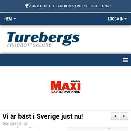
ANMÄLAN TILL TUREBERGS FRIIDROTTSSKOLA 2026
HEM
LOGGA IN
START
NYHETER
OM OSS
BOKNINGSSIDAN
Vi är bäst i Sverige just nu!
<
>
MEDLEM
2024-03-12 21:05