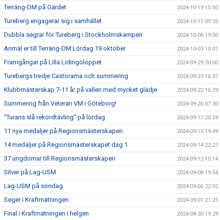
Terräng-DM på Gärdet
2024-10-19 15:50
Tureberg engagerar sig i samhället
2024-10-11 09:26
Dubbla segrar för Tureberg i Stockholmskampen
2024-10-06 19:00
Anmäl er till Terräng-DM Lördag 19 oktober
2024-10-03 10:01
Framgångar på Lilla Lidingöloppet
2024-09-29 20:00
Turebergs tredje Castorama och summering
2024-09-23 16:37
Klubbmästerskap 7-11 år på vallen med mycket glädje
2024-09-22 16:29
Summering från Veteran VM i Göteborg!
2024-09-20 07:30
"Turans slå rekordtävling" på lördag
2024-09-17 20:59
11 nya medaljer på Regionsmästerskapen
2024-09-15 19:49
14 medaljer på Regionsmästerskapet dag 1
2024-09-14 22:27
37 ungdomar till Regionsmästerskapen
2024-09-12 15:14
Silver på Lag-USM
2024-09-08 19:54
Lag-USM på söndag
2024-09-06 22:02
Seger i Kraftmätningen
2024-09-01 21:25
Final i Kraftmätningen i helgen
2024-08-30 19:29