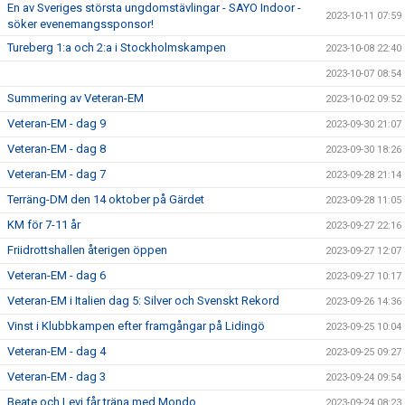
En av Sveriges största ungdomstävlingar - SAYO Indoor -
2023-10-11 07:59
söker evenemangssponsor!
Tureberg 1:a och 2:a i Stockholmskampen
2023-10-08 22:40
2023-10-07 08:54
Summering av Veteran-EM
2023-10-02 09:52
Veteran-EM - dag 9
2023-09-30 21:07
Veteran-EM - dag 8
2023-09-30 18:26
Veteran-EM - dag 7
2023-09-28 21:14
Terräng-DM den 14 oktober på Gärdet
2023-09-28 11:05
KM för 7-11 år
2023-09-27 22:16
Friidrottshallen återigen öppen
2023-09-27 12:07
Veteran-EM - dag 6
2023-09-27 10:17
Veteran-EM i Italien dag 5: Silver och Svenskt Rekord
2023-09-26 14:36
Vinst i Klubbkampen efter framgångar på Lidingö
2023-09-25 10:04
Veteran-EM - dag 4
2023-09-25 09:27
Veteran-EM - dag 3
2023-09-24 09:54
Beate och Levi får träna med Mondo
2023-09-24 08:23