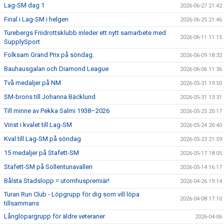
Lag-SM dag 1
2026-06-27 21:42
Final i Lag-SM i helgen
2026-06-25 21:46
Turebergs Friidrottsklubb inleder ett nytt samarbete med
2026-06-11 11:15
SupplySport
Folksam Grand Prix på söndag.
2026-06-09 18:32
Bauhausgalan och Diamond League
2026-06-06 11:36
Två medaljer på NM
2026-05-31 19:50
SM-brons till Johanna Bäcklund
2026-05-31 13:31
Till minne av Pekka Salmi 1938–2026
2026-05-25 20:17
Vinst i kvalet till Lag-SM
2026-05-24 20:40
Kval till Lag-SM på söndag
2026-05-23 21:59
15 medaljer på Stafett-SM
2026-05-17 18:05
Stafett-SM på Sollentunavallen
2026-05-14 16:17
Bålsta Stadslopp = utomhuspremiär!
2026-04-26 19:14
Turan Run Club - Löpgrupp för dig som vill löpa
2026-04-08 17:10
tillsammans
Långlöpargrupp för äldre veteraner
2026-04-06