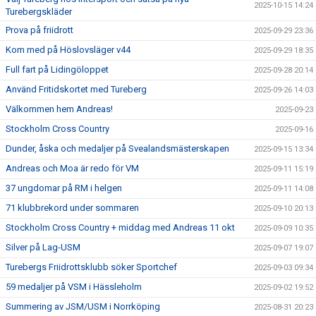
2025-10-15 14:24
Turebergskläder
Prova på friidrott
2025-09-29 23:36
Kom med på Höslovsläger v44
2025-09-29 18:35
Full fart på Lidingöloppet
2025-09-28 20:14
Använd Fritidskortet med Tureberg
2025-09-26 14:03
Välkommen hem Andreas!
2025-09-23
Stockholm Cross Country
2025-09-16
Dunder, åska och medaljer på Svealandsmästerskapen
2025-09-15 13:34
Andreas och Moa är redo för VM
2025-09-11 15:19
37 ungdomar på RM i helgen
2025-09-11 14:08
71 klubbrekord under sommaren
2025-09-10 20:13
Stockholm Cross Country + middag med Andreas 11 okt
2025-09-09 10:35
Silver på Lag-USM
2025-09-07 19:07
Turebergs Friidrottsklubb söker Sportchef
2025-09-03 09:34
59 medaljer på VSM i Hässleholm
2025-09-02 19:52
Summering av JSM/USM i Norrköping
2025-08-31 20:23