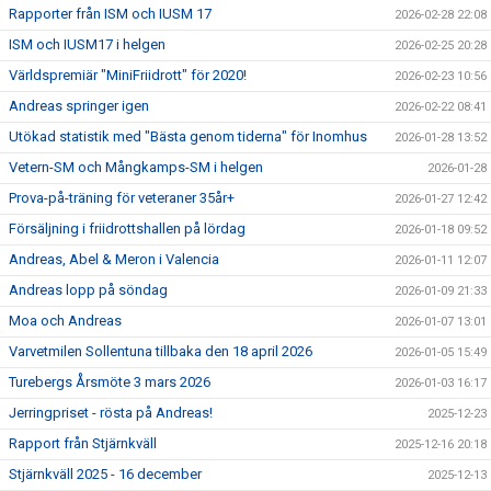
Rapporter från ISM och IUSM 17
2026-02-28 22:08
ISM och IUSM17 i helgen
2026-02-25 20:28
Världspremiär "MiniFriidrott" för 2020!
2026-02-23 10:56
Andreas springer igen
2026-02-22 08:41
Utökad statistik med "Bästa genom tiderna" för Inomhus
2026-01-28 13:52
Vetern-SM och Mångkamps-SM i helgen
2026-01-28
Prova-på-träning för veteraner 35år+
2026-01-27 12:42
Försäljning i friidrottshallen på lördag
2026-01-18 09:52
Andreas, Abel & Meron i Valencia
2026-01-11 12:07
Andreas lopp på söndag
2026-01-09 21:33
Moa och Andreas
2026-01-07 13:01
Varvetmilen Sollentuna tillbaka den 18 april 2026
2026-01-05 15:49
Turebergs Årsmöte 3 mars 2026
2026-01-03 16:17
Jerringpriset - rösta på Andreas!
2025-12-23
Rapport från Stjärnkväll
2025-12-16 20:18
Stjärnkväll 2025 - 16 december
2025-12-13