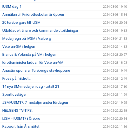
IUSM dag 1
2024-03-09 19:40
Anmälan till Friidrottsskolan är öppen
2024-03-08 15:34
20 turebergare till IUSM
2024-03-06 20:24
Utbildade tränare och kommande utbildningar
2024-03-05 19:13
Medaljregn på IVSM i Varberg
2024-03-04 21:33
Veteran-SM i helgen
2024-02-29 14:13
Bianca & Yolanda på VM i helgen
2024-02-28 20:27
Idrottsminister laddar för Veteran-VM
2024-02-28 18:03
Anactio sponsrar Turebergs stavhoppare
2024-02-26 19:49
Prova på friidrott!
2024-02-26 12:49
14 nya SM-medaljer idag - totalt 21
2024-02-25 17:10
Sportlovsläger
2024-02-25 11:29
JSM/USM17: 7 medaljer under lördagen
2024-02-24 19:25
HELGENS TV-TIPS!
2024-02-22 22:58
IJSM - IUSM17 i Örebro
2024-02-22 20:54
Rapport från Årsmötet
2024-02-22 11:56