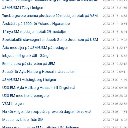
JSM/USM i Täby i helgen
2023-08-16 21:36
Turebergsveteranerna plockade 69 medaljer totalt på VSM!
2023-08-15 16:33
Årsbästa på 1500 för Yolanda Ngarambe
2023-08-14 10:34
14 nya SM-medaljer - totalt 29 medaljer
2023-08-13 18:44
Spektakulär stavseger för Jacob Semb-Josefson på USM
2023-08-12 19:02
Åtta medaljer på JSM/USM på fredagen
2023-08-11 22:17
Inbjudan till grenkväll - Gång!
2023-08-11 15:52
Emma sexa på stafetten på JEM
2023-08-10 22:12
Succé för Ayla Hallberg Hossain i Jerusalem
2023-08-10 09:11
JSM/USM i Helsingborg i helgen
2023-08-09 14:49
U20-EM: Ayla Hallberg Hossain till längdfinal
2023-08-09 09:46
U20-EM med tre turebergare
2023-08-06 23:03
VSM i helgen
2023-08-03 22:32
Nu kör vi igen den populära prova på dagen för vuxna!
2023-08-03 11:34
Massor av bilder från SM
2023-07-31 16:02
Hanna Hermansson SM-drottning i Söderhamn
2023-07-30 21:40