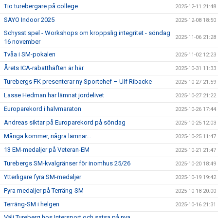
Tio turebergare på college
2025-12-11 21:48
SAYO Indoor 2025
2025-12-08 18:50
Schysst spel - Workshops om kroppslig integritet - söndag
2025-11-06 21:28
16 november
Tvåa i SM-pokalen
2025-11-02 12:23
Årets ICA-rabatthäften är här
2025-10-31 11:33
Turebergs FK presenterar ny Sportchef – Ulf Ribacke
2025-10-27 21:59
Lasse Hedman har lämnat jordelivet
2025-10-27 21:22
Europarekord i halvmaraton
2025-10-26 17:44
Andreas siktar på Europarekord på söndag
2025-10-25 12:03
Många kommer, några lämnar...
2025-10-25 11:47
13 EM-medaljer på Veteran-EM
2025-10-21 21:47
Turebergs SM-kvalgränser för inomhus 25/26
2025-10-20 18:49
Ytterligare fyra SM-medaljer
2025-10-19 19:42
Fyra medaljer på Terräng-SM
2025-10-18 20:00
Terräng-SM i helgen
2025-10-16 21:31
Välj Tureberg hos Intersport och satsa på nya