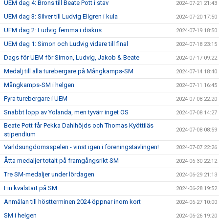
UEM dag 4: Brons till Beate Pott i stav
2024-07-21 21:43
UEM dag 3: Silver till Ludvig Ellgren i kula
2024-07-20 17:50
UEM dag 2: Ludvig femma i diskus
2024-07-19 18:50
UEM dag 1: Simon och Ludvig vidare till final
2024-07-18 23:15
Dags för UEM för Simon, Ludvig, Jakob & Beate
2024-07-17 09:22
Medalj till alla turebergare på Mångkamps-SM
2024-07-14 18:40
Mångkamps-SM i helgen
2024-07-11 16:45
Fyra turebergare i UEM
2024-07-08 22:20
Snabbt lopp av Yolanda, men tyvärr inget OS
2024-07-08 14:27
Beate Pott får Pekka Dahlhöjds och Thomas Kyöttiläs
2024-07-08 08:59
stipendium
Världsungdomsspelen - vinst igen i föreningstävlingen!
2024-07-07 22:26
Åtta medaljer totalt på framgångsrikt SM
2024-06-30 22:12
Tre SM-medaljer under lördagen
2024-06-29 21:13
Fin kvalstart på SM
2024-06-28 19:52
Anmälan till höstterminen 2024 öppnar inom kort
2024-06-27 10:00
SM i helgen
2024-06-26 19:20