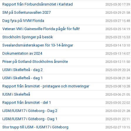
Rapport från Förbundsårsmötet i Karlstad
2025-03-30 17:39
SM på Sollentunavallen 2027
2025-03-29 21:58
Dag fyra på IVVM Florida
2025-03-27 15:48
Veteran VM i Gainesville Florida pågår för fullt!
2025-03-25 14:19
Stockholm Springer på besök
2025-03-23 15:53
Svealandsmästerskapen för 13-14-åringar
2025-03-14 13:10
Dokumentation av 2024
2025-03-13 14:07
Priser på Gotland-Stockholms årsmöte
2025-03-12 11:50
USM i Skellefteå - dag 2
2025-03-09 20:24
USM i Skellefteå - dag 1
2025-03-08 21:34
Rapport från årsmötet - pristagare och motiveringar
2025-03-08 10:28
IUSM i Skelefteå
2025-03-06 21:05
Rapport från årsmötet - del 1
2025-03-05 22:02
IJSM/IUSM17 i Göteborg - Dag 2
2025-03-02 21:28
IJSM/IUSM17 i Göteborg - Dag 1
2025-03-01 22:11
Stor trupp till IJSM - IUSM17 i Göteborg
2025-02-27 19:15