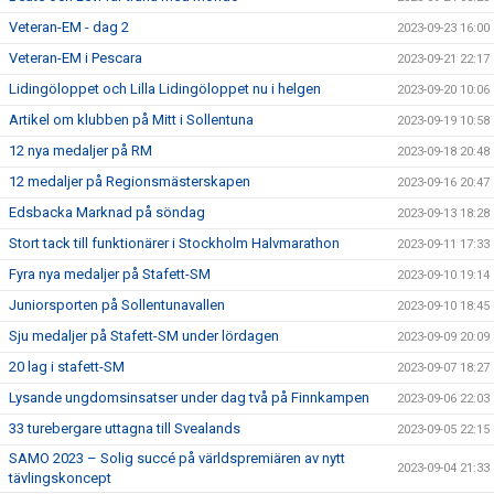
Veteran-EM - dag 2
2023-09-23 16:00
Veteran-EM i Pescara
2023-09-21 22:17
Lidingöloppet och Lilla Lidingöloppet nu i helgen
2023-09-20 10:06
Artikel om klubben på Mitt i Sollentuna
2023-09-19 10:58
12 nya medaljer på RM
2023-09-18 20:48
12 medaljer på Regionsmästerskapen
2023-09-16 20:47
Edsbacka Marknad på söndag
2023-09-13 18:28
Stort tack till funktionärer i Stockholm Halvmarathon
2023-09-11 17:33
Fyra nya medaljer på Stafett-SM
2023-09-10 19:14
Juniorsporten på Sollentunavallen
2023-09-10 18:45
Sju medaljer på Stafett-SM under lördagen
2023-09-09 20:09
20 lag i stafett-SM
2023-09-07 18:27
Lysande ungdomsinsatser under dag två på Finnkampen
2023-09-06 22:03
33 turebergare uttagna till Svealands
2023-09-05 22:15
SAMO 2023 – Solig succé på världspremiären av nytt
2023-09-04 21:33
tävlingskoncept