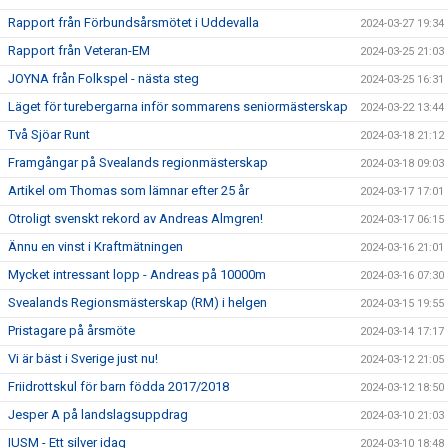
Rapport från Förbundsårsmötet i Uddevalla
2024-03-27 19:34
Rapport från Veteran-EM
2024-03-25 21:03
JOYNA från Folkspel - nästa steg
2024-03-25 16:31
Läget för turebergarna inför sommarens seniormästerskap
2024-03-22 13:44
Två Sjöar Runt
2024-03-18 21:12
Framgångar på Svealands regionmästerskap
2024-03-18 09:03
Artikel om Thomas som lämnar efter 25 år
2024-03-17 17:01
Otroligt svenskt rekord av Andreas Almgren!
2024-03-17 06:15
Ännu en vinst i Kraftmätningen
2024-03-16 21:01
Mycket intressant lopp - Andreas på 10000m
2024-03-16 07:30
Svealands Regionsmästerskap (RM) i helgen
2024-03-15 19:55
Pristagare på årsmöte
2024-03-14 17:17
Vi är bäst i Sverige just nu!
2024-03-12 21:05
Friidrottskul för barn födda 2017/2018
2024-03-12 18:50
Jesper A på landslagsuppdrag
2024-03-10 21:03
IUSM - Ett silver idag
2024-03-10 18:48