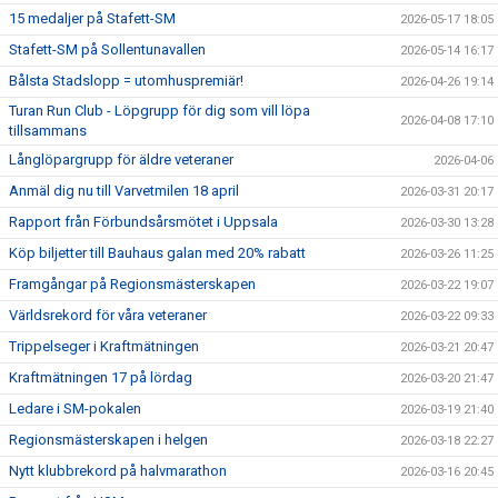
15 medaljer på Stafett-SM
2026-05-17 18:05
Stafett-SM på Sollentunavallen
2026-05-14 16:17
Bålsta Stadslopp = utomhuspremiär!
2026-04-26 19:14
Turan Run Club - Löpgrupp för dig som vill löpa
2026-04-08 17:10
tillsammans
Långlöpargrupp för äldre veteraner
2026-04-06
Anmäl dig nu till Varvetmilen 18 april
2026-03-31 20:17
Rapport från Förbundsårsmötet i Uppsala
2026-03-30 13:28
Köp biljetter till Bauhaus galan med 20% rabatt
2026-03-26 11:25
Framgångar på Regionsmästerskapen
2026-03-22 19:07
Världsrekord för våra veteraner
2026-03-22 09:33
Trippelseger i Kraftmätningen
2026-03-21 20:47
Kraftmätningen 17 på lördag
2026-03-20 21:47
Ledare i SM-pokalen
2026-03-19 21:40
Regionsmästerskapen i helgen
2026-03-18 22:27
Nytt klubbrekord på halvmarathon
2026-03-16 20:45