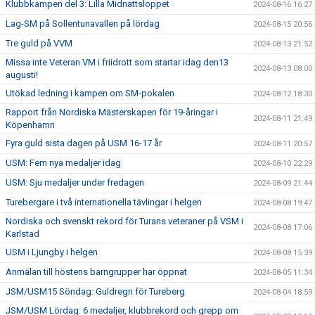
Klubbkampen del 3: Lilla Midnattsloppet
2024-08-16 16:27
Lag-SM på Sollentunavallen på lördag
2024-08-15 20:56
Tre guld på VVM
2024-08-13 21:52
Missa inte Veteran VM i friidrott som startar idag den13
2024-08-13 08:00
augusti!
Utökad ledning i kampen om SM-pokalen
2024-08-12 18:30
Rapport från Nordiska Mästerskapen för 19-åringar i
2024-08-11 21:49
Köpenhamn
Fyra guld sista dagen på USM 16-17 år
2024-08-11 20:57
USM: Fem nya medaljer idag
2024-08-10 22:29
USM: Sju medaljer under fredagen
2024-08-09 21:44
Turebergare i två internationella tävlingar i helgen
2024-08-08 19:47
Nordiska och svenskt rekord för Turans veteraner på VSM i
2024-08-08 17:06
Karlstad
USM i Ljungby i helgen
2024-08-08 15:39
Anmälan till höstens barngrupper har öppnat
2024-08-05 11:34
JSM/USM15 Söndag: Guldregn för Tureberg
2024-08-04 18:59
JSM/USM Lördag: 6 medaljer, klubbrekord och grepp om