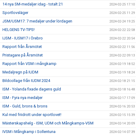
14 nya SM-medaljer idag - totalt 21
2024-02-25 17:10
Sportlovsläger
2024-02-25 11:29
JSM/USM17: 7 medaljer under lördagen
2024-02-24 19:25
HELGENS TV-TIPS!
2024-02-22 22:58
IJSM - IUSM17 i Örebro
2024-02-22 20:54
Rapport från Årsmötet
2024-02-22 11:56
Pristagare på Årsmötet
2024-02-22 09:13
Rapport från VSM i mångkamp
2024-02-19 18:52
Medaljregn på IUDM
2024-02-19 18:24
Bildcollage från IUDM 2024
2024-02-18 21:15
ISM - Yolanda fixade dagens guld
2024-02-18 16:48
ISM - Fyra nya medaljer
2024-02-17 17:09
ISM - Guld, brons & brons
2024-02-16 20:53
Kul med friidrott under sportlovet!
2024-02-15 15:39
Mästerskapshelg - ISM, UDM och Mångkamps-VSM
2024-02-14 20:09
IVSM i Mångkamp i Sollentuna
2024-02-14 07:39