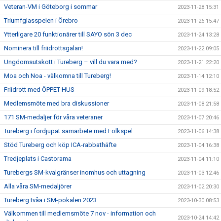
Veteran-VM i Göteborg i sommar
2023-11-28 15:31
Triumfglasspelen i Örebro
2023-11-26 15:47
Ytterligare 20 funktionärer till SAYO sön 3 dec
2023-11-24 13:28
Nominera till friidrottsgalan!
2023-11-22 09:05
Ungdomsutskott i Tureberg – vill du vara med?
2023-11-21 22:20
Moa och Noa - välkomna till Tureberg!
2023-11-14 12:10
Friidrott med ÖPPET HUS
2023-11-09 18:52
Medlemsmöte med bra diskussioner
2023-11-08 21:58
171 SM-medaljer för våra veteraner
2023-11-07 20:46
Tureberg i fördjupat samarbete med Folkspel
2023-11-06 14:38
Stöd Tureberg och köp ICA-rabbathäfte
2023-11-04 16:38
Tredjeplats i Castorama
2023-11-04 11:10
Turebergs SM-kvalgränser inomhus och uttagning
2023-11-03 12:46
Alla våra SM-medaljörer
2023-11-02 20:30
Tureberg tvåa i SM-pokalen 2023
2023-10-30 08:53
Välkommen till medlemsmöte 7 nov - information och
2023-10-24 14:42