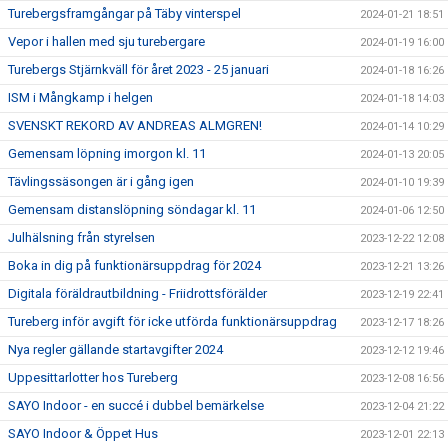
Turebergsframgångar på Täby vinterspel
2024-01-21 18:51
Vepor i hallen med sju turebergare
2024-01-19 16:00
Turebergs Stjärnkväll för året 2023 - 25 januari
2024-01-18 16:26
ISM i Mångkamp i helgen
2024-01-18 14:03
SVENSKT REKORD AV ANDREAS ALMGREN!
2024-01-14 10:29
Gemensam löpning imorgon kl. 11
2024-01-13 20:05
Tävlingssäsongen är i gång igen
2024-01-10 19:39
Gemensam distanslöpning söndagar kl. 11
2024-01-06 12:50
Julhälsning från styrelsen
2023-12-22 12:08
Boka in dig på funktionärsuppdrag för 2024
2023-12-21 13:26
Digitala föräldrautbildning - Friidrottsförälder
2023-12-19 22:41
Tureberg inför avgift för icke utförda funktionärsuppdrag
2023-12-17 18:26
Nya regler gällande startavgifter 2024
2023-12-12 19:46
Uppesittarlotter hos Tureberg
2023-12-08 16:56
SAYO Indoor - en succé i dubbel bemärkelse
2023-12-04 21:22
SAYO Indoor & Öppet Hus
2023-12-01 22:13