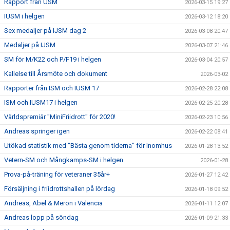
Rapport från USM
2026-03-15 19:27
IUSM i helgen
2026-03-12 18:20
Sex medaljer på IJSM dag 2
2026-03-08 20:47
Medaljer på IJSM
2026-03-07 21:46
SM för M/K22 och P/F19 i helgen
2026-03-04 20:57
Kallelse till Årsmöte och dokument
2026-03-02
Rapporter från ISM och IUSM 17
2026-02-28 22:08
ISM och IUSM17 i helgen
2026-02-25 20:28
Världspremiär "MiniFriidrott" för 2020!
2026-02-23 10:56
Andreas springer igen
2026-02-22 08:41
Utökad statistik med "Bästa genom tiderna" för Inomhus
2026-01-28 13:52
Vetern-SM och Mångkamps-SM i helgen
2026-01-28
Prova-på-träning för veteraner 35år+
2026-01-27 12:42
Försäljning i friidrottshallen på lördag
2026-01-18 09:52
Andreas, Abel & Meron i Valencia
2026-01-11 12:07
Andreas lopp på söndag
2026-01-09 21:33