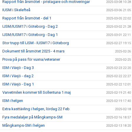
Rapport från årsmötet - pristagare och motiveringar
2025-03-08 10:28
IUSM i Skelefteå
2025-03-06 21:05
Rapport från årsmötet - del 1
2025-03-05 22:02
IJSM/IUSM17 i Göteborg - Dag 2
2025-03-02 21:28
IJSM/IUSM17 i Göteborg - Dag 1
2025-03-01 22:11
Stor trupp till IJSM - IUSM17 i Göteborg
2025-02-27 19:15
Dokument till årsmötet 2025 - 4 mars
2025-02-26
Prova på pass för vuxna/veteraner
2025-02-25
ISM i Växjö - Dag 3
2025-02-23 22:20
ISM i Växjö - dag 2
2025-02-22 22:27
ISM i Växjö - Dag 1
2025-02-22 12:01
Varvetmilen kommer till Sollentuna 1 maj
2025-02-19 21:40
ISM i helgen
2025-02-19 17:40
Extra kasttävling i helgen, lördag 22 Feb
2025-02-18
Fyra medalaljer på Mångkamps-SM
2025-02-16 18:57
Mångkamps-SM i helgen
2025-02-13 18:20