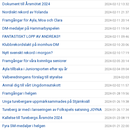
Dokument till Årsmötet 2024
2024-02-12 13:32
Nordiskt rekord av Yolanda
2024-02-11 21:37
Framgångar för Ayla, Moa och Clara
2024-02-11 20:14
DM-medaljer på Hammarbyspelen
2024-02-11 19:54
FANTASTISKT LOPP AV ANDREAS!!
2024-02-11 09:46
Klubbrekordslakt på inomhus-DM
2024-02-10 20:06
Nytt svenskt rekord i morgon?
2024-02-10 17:19
Framgångar för våra kvinnliga seniorer
2024-02-05 20:14
Ayla tillbaka i Juniorsporten efter sju år
2024-02-04 09:04
Valberedningens förslag till styrelse
2024-02-03
Anmäl dig till vårt Ungdomsutskott
2024-02-02 11:57
Framgångar i helgen
2024-01-28 19:56
Unga turebergare uppmärksammades på Stjärnkväll
2024-01-26 19:38
Tureberg är med i lanseringen av Folkspels satsning JOYNA
2024-01-26 17:34
Kallelse till Turebergs Årsmöte 2024
2024-01-23 08:19
Fyra SM-medaljer i helgen
2024-01-21 22:00