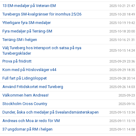
13 EM-medaljer på Veteran-EM
2025-10-21 21:47
Turebergs SM-kvalgränser för inomhus 25/26
2025-10-20 18:49
Ytterligare fyra SM-medaljer
2025-10-19 19:42
Fyra medaljer på Terräng-SM
2025-10-18 20:00
Terräng-SM i helgen
2025-10-16 21:31
Välj Tureberg hos Intersport och satsa på nya
2025-10-15 14:24
Turebergskläder
Prova på friidrott
2025-09-29 23:36
Kom med på Höslovsläger v44
2025-09-29 18:35
Full fart på Lidingöloppet
2025-09-28 20:14
Använd Fritidskortet med Tureberg
2025-09-26 14:03
Välkommen hem Andreas!
2025-09-23
Stockholm Cross Country
2025-09-16
Dunder, åska och medaljer på Svealandsmästerskapen
2025-09-15 13:34
Andreas och Moa är redo för VM
2025-09-11 15:19
37 ungdomar på RM i helgen
2025-09-11 14:08