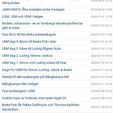
2024-08-03 19:18
SM-pokalen
JSM/USM15: Åtta medaljer under fredagen
2024-08-02 19:43
USM, JSM och VSM i helgen
2024-07-31 11:29
Anders Johansson - en av Turebergs största profiler har
2024-07-29 10:17
gått ur tiden
Fyra 06:or till Nordiska mästerskapen
2024-07-27 11:06
UEM dag 4: Brons till Beate Pott i stav
2024-07-21 21:43
UEM dag 3: Silver till Ludvig Ellgren i kula
2024-07-20 17:50
UEM dag 2: Ludvig femma i diskus
2024-07-19 18:50
UEM dag 1: Simon och Ludvig vidare till final
2024-07-18 23:15
Dags för UEM för Simon, Ludvig, Jakob & Beate
2024-07-17 09:22
Medalj till alla turebergare på Mångkamps-SM
2024-07-14 18:40
Mångkamps-SM i helgen
2024-07-11 16:45
Fyra turebergare i UEM
2024-07-08 22:20
Snabbt lopp av Yolanda, men tyvärr inget OS
2024-07-08 14:27
Beate Pott får Pekka Dahlhöjds och Thomas Kyöttiläs
2024-07-08 08:59
stipendium