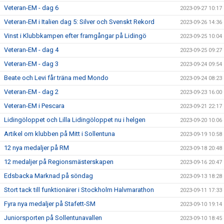
Veteran-EM - dag 6
2023-09-27 10:17
Veteran-EM i Italien dag 5: Silver och Svenskt Rekord
2023-09-26 14:36
Vinst i Klubbkampen efter framgångar på Lidingö
2023-09-25 10:04
Veteran-EM - dag 4
2023-09-25 09:27
Veteran-EM - dag 3
2023-09-24 09:54
Beate och Levi får träna med Mondo
2023-09-24 08:23
Veteran-EM - dag 2
2023-09-23 16:00
Veteran-EM i Pescara
2023-09-21 22:17
Lidingöloppet och Lilla Lidingöloppet nu i helgen
2023-09-20 10:06
Artikel om klubben på Mitt i Sollentuna
2023-09-19 10:58
12 nya medaljer på RM
2023-09-18 20:48
12 medaljer på Regionsmästerskapen
2023-09-16 20:47
Edsbacka Marknad på söndag
2023-09-13 18:28
Stort tack till funktionärer i Stockholm Halvmarathon
2023-09-11 17:33
Fyra nya medaljer på Stafett-SM
2023-09-10 19:14
Juniorsporten på Sollentunavallen
2023-09-10 18:45