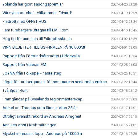
Yolanda har gjort säsongspremiär
2024-04-20 21:28
Vår nye sportchef - välkommen Edvard!
2024-04-19 19:59
Friidrott med ÖPPET HUS
2024-04-12 08:34
Fem turebergare uttagna till EM i Rom
2024-04-10 10:45
Hög tid för anmälan till Friidrottsskolan
2024-04-02 13:39
VINN BILJETTER TILL OS-FINALEN PÅ 10 000M!
2024-04-01 08:05
Rapport från Förbundsårsmötet i Uddevalla
2024-03-27 19:34
Rapport från Veteran-EM
2024-03-25 21:03
JOYNA från Folkspel - nästa steg
2024-03-25 16:31
Läget för turebergarna inför sommarens seniormästerskap
2024-03-22 13:44
Två Sjöar Runt
2024-03-18 21:12
Framgångar på Svealands regionmästerskap
2024-03-18 09:03
Artikel om Thomas som lämnar efter 25 år
2024-03-17 17:01
Otroligt svenskt rekord av Andreas Almgren!
2024-03-17 06:15
Ännu en vinst i Kraftmätningen
2024-03-16 21:01
Mycket intressant lopp - Andreas på 10000m
2024-03-16 07:30