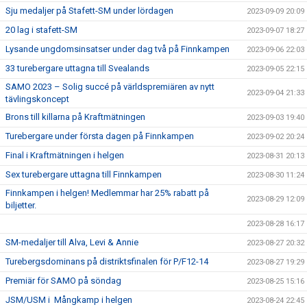
Sju medaljer på Stafett-SM under lördagen
2023-09-09 20:09
20 lag i stafett-SM
2023-09-07 18:27
Lysande ungdomsinsatser under dag två på Finnkampen
2023-09-06 22:03
33 turebergare uttagna till Svealands
2023-09-05 22:15
SAMO 2023 – Solig succé på världspremiären av nytt
2023-09-04 21:33
tävlingskoncept
Brons till killarna på Kraftmätningen
2023-09-03 19:40
Turebergare under första dagen på Finnkampen
2023-09-02 20:24
Final i Kraftmätningen i helgen
2023-08-31 20:13
Sex turebergare uttagna till Finnkampen
2023-08-30 11:24
Finnkampen i helgen! Medlemmar har 25% rabatt på
2023-08-29 12:09
biljetter.
2023-08-28 16:17
SM-medaljer till Alva, Levi & Annie
2023-08-27 20:32
Turebergsdominans på distriktsfinalen för P/F12-14
2023-08-27 19:29
Premiär för SAMO på söndag
2023-08-25 15:16
JSM/USM i Mångkamp i helgen
2023-08-24 22:45