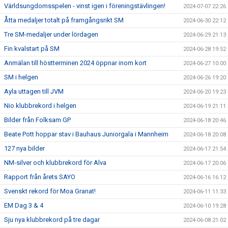
Världsungdomsspelen - vinst igen i föreningstävlingen!
2024-07-07 22:26
Åtta medaljer totalt på framgångsrikt SM
2024-06-30 22:12
Tre SM-medaljer under lördagen
2024-06-29 21:13
Fin kvalstart på SM
2024-06-28 19:52
Anmälan till höstterminen 2024 öppnar inom kort
2024-06-27 10:00
SM i helgen
2024-06-26 19:20
Ayla uttagen till JVM
2024-06-20 19:23
Nio klubbrekord i helgen
2024-06-19 21:11
Bilder från Folksam GP
2024-06-18 20:46
Beate Pott hoppar stav i Bauhaus Juniorgala i Mannheim
2024-06-18 20:08
127 nya bilder
2024-06-17 21:54
NM-silver och klubbrekord för Alva
2024-06-17 20:06
Rapport från årets SAYO
2024-06-16 16:12
Svenskt rekord för Moa Granat!
2024-06-11 11:33
EM Dag 3 & 4
2024-06-10 19:28
Sju nya klubbrekord på tre dagar
2024-06-08 21:02