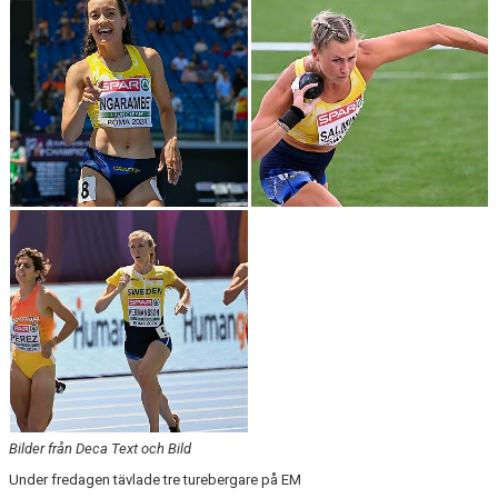
ARRANGEMANG
STATISTIK & RESULTAT
FUNKTIONÄR
TÄVLINGAR
KONTAKT
UTBILDNING
KALENDER
Bilder från Deca Text och Bild
Under fredagen tävlade tre turebergare på EM