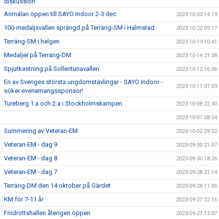
diskussion
Anmälan öppen till SAYO Indoor 2-3 dec
2023-10-23 14:19
100-medaljsvallen sprängd på Terräng-SM i Halmstad
2023-10-22 09:17
Terräng-SM i helgen
2023-10-19 10:41
Medaljer på Terräng-DM
2023-10-14 21:38
Spjutkastning på Sollentunavallen
2023-10-12 16:06
En av Sveriges största ungdomstävlingar - SAYO Indoor -
2023-10-11 07:59
söker evenemangssponsor!
Tureberg 1:a och 2:a i Stockholmskampen
2023-10-08 22:40
2023-10-07 08:54
Summering av Veteran-EM
2023-10-02 09:52
Veteran-EM - dag 9
2023-09-30 21:07
Veteran-EM - dag 8
2023-09-30 18:26
Veteran-EM - dag 7
2023-09-28 21:14
Terräng-DM den 14 oktober på Gärdet
2023-09-28 11:05
KM för 7-11 år
2023-09-27 22:16
Friidrottshallen återigen öppen
2023-09-27 12:07