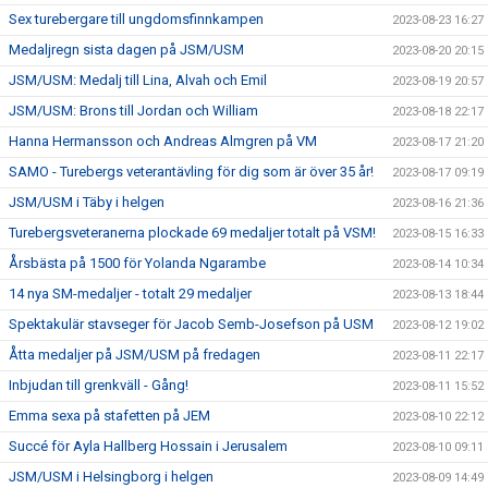
Sex turebergare till ungdomsfinnkampen
2023-08-23 16:27
Medaljregn sista dagen på JSM/USM
2023-08-20 20:15
JSM/USM: Medalj till Lina, Alvah och Emil
2023-08-19 20:57
JSM/USM: Brons till Jordan och William
2023-08-18 22:17
Hanna Hermansson och Andreas Almgren på VM
2023-08-17 21:20
SAMO - Turebergs veterantävling för dig som är över 35 år!
2023-08-17 09:19
JSM/USM i Täby i helgen
2023-08-16 21:36
Turebergsveteranerna plockade 69 medaljer totalt på VSM!
2023-08-15 16:33
Årsbästa på 1500 för Yolanda Ngarambe
2023-08-14 10:34
14 nya SM-medaljer - totalt 29 medaljer
2023-08-13 18:44
Spektakulär stavseger för Jacob Semb-Josefson på USM
2023-08-12 19:02
Åtta medaljer på JSM/USM på fredagen
2023-08-11 22:17
Inbjudan till grenkväll - Gång!
2023-08-11 15:52
Emma sexa på stafetten på JEM
2023-08-10 22:12
Succé för Ayla Hallberg Hossain i Jerusalem
2023-08-10 09:11
JSM/USM i Helsingborg i helgen
2023-08-09 14:49