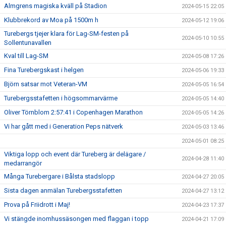
Almgrens magiska kväll på Stadion
2024-05-15 22:05
Klubbrekord av Moa på 1500m h
2024-05-12 19:06
Turebergs tjejer klara för Lag-SM-festen på
2024-05-10 10:55
Sollentunavallen
Kval till Lag-SM
2024-05-08 17:26
Fina Turebergskast i helgen
2024-05-06 19:33
Björn satsar mot Veteran-VM
2024-05-05 16:54
Turebergsstafetten i högsommarvärme
2024-05-05 14:40
Oliver Törnblom 2:57:41 i Copenhagen Marathon
2024-05-05 14:26
Vi har gått med i Generation Peps nätverk
2024-05-03 13:46
2024-05-01 08:25
Viktiga lopp och event där Tureberg är delägare /
2024-04-28 11:40
medarrangör
Många Turebergare i Bålsta stadslopp
2024-04-27 20:05
Sista dagen anmälan Turebergsstafetten
2024-04-27 13:12
Prova på Friidrott i Maj!
2024-04-23 17:37
Vi stängde inomhussäsongen med flaggan i topp
2024-04-21 17:09