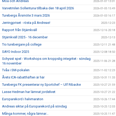
Moa och Andreas
2026-01-07 13:01
Varvetmilen Sollentuna tillbaka den 18 april 2026
2026-01-05 15:49
Turebergs Årsmöte 3 mars 2026
2026-01-03 16:17
Jerringpriset - rösta på Andreas!
2025-12-23
Rapport från Stjärnkväll
2025-12-16 20:18
Stjärnkväll 2025 - 16 december
2025-12-13
Tio turebergare på college
2025-12-11 21:48
SAYO Indoor 2025
2025-12-08 18:50
Schysst spel - Workshops om kroppslig integritet - söndag
2025-11-06 21:28
16 november
Tvåa i SM-pokalen
2025-11-02 12:23
Årets ICA-rabatthäften är här
2025-10-31 11:33
Turebergs FK presenterar ny Sportchef – Ulf Ribacke
2025-10-27 21:59
Lasse Hedman har lämnat jordelivet
2025-10-27 21:22
Europarekord i halvmaraton
2025-10-26 17:44
Andreas siktar på Europarekord på söndag
2025-10-25 12:03
Många kommer, några lämnar...
2025-10-25 11:47