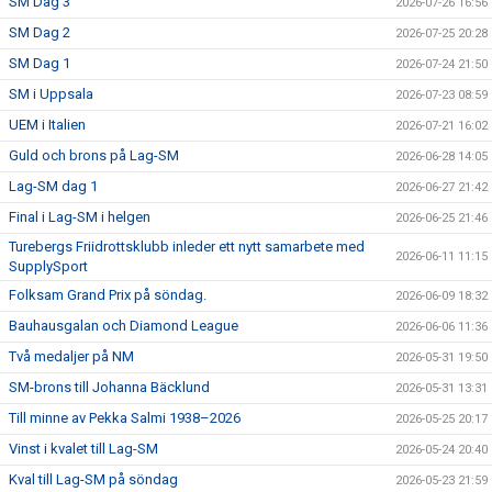
SM Dag 3
2026-07-26 16:56
SM Dag 2
2026-07-25 20:28
SM Dag 1
2026-07-24 21:50
SM i Uppsala
2026-07-23 08:59
UEM i Italien
2026-07-21 16:02
Guld och brons på Lag-SM
2026-06-28 14:05
Lag-SM dag 1
2026-06-27 21:42
Final i Lag-SM i helgen
2026-06-25 21:46
Turebergs Friidrottsklubb inleder ett nytt samarbete med
2026-06-11 11:15
SupplySport
Folksam Grand Prix på söndag.
2026-06-09 18:32
Bauhausgalan och Diamond League
2026-06-06 11:36
Två medaljer på NM
2026-05-31 19:50
SM-brons till Johanna Bäcklund
2026-05-31 13:31
Till minne av Pekka Salmi 1938–2026
2026-05-25 20:17
Vinst i kvalet till Lag-SM
2026-05-24 20:40
Kval till Lag-SM på söndag
2026-05-23 21:59