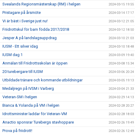
Svealands Regionsmästerskap (RM) i helgen
2024-03-15 19:55
Pristagare på årsmöte
2024-03-14 17:17
Vi är bäst i Sverige just nu!
2024-03-12 21:05
Friidrottskul för barn födda 2017/2018
2024-03-12 18:50
Jesper A på landslagsuppdrag
2024-03-10 21:03
IUSM - Ett silver idag
2024-03-10 18:48
IUSM dag 1
2024-03-09 19:40
Anmälan till Friidrottsskolan är öppen
2024-03-08 15:34
20 turebergare till IUSM
2024-03-06 20:24
Utbildade tränare och kommande utbildningar
2024-03-05 19:13
Medaljregn på IVSM i Varberg
2024-03-04 21:33
Veteran-SM i helgen
2024-02-29 14:13
Bianca & Yolanda på VM i helgen
2024-02-28 20:27
Idrottsminister laddar för Veteran-VM
2024-02-28 18:03
Anactio sponsrar Turebergs stavhoppare
2024-02-26 19:49
Prova på friidrott!
2024-02-26 12:49