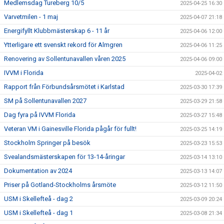
Medlemsdag Tureberg 10/5
2025-04-25 16:30
Varvetmilen - 1 maj
2025-04-07 21:18
Energifyllt Klubbmästerskap 6 - 11 år
2025-04-06 12:00
Ytterligare ett svenskt rekord för Almgren
2025-04-06 11:25
Renovering av Sollentunavallen våren 2025
2025-04-06 09:00
IVVM i Florida
2025-04-02
Rapport från Förbundsårsmötet i Karlstad
2025-03-30 17:39
SM på Sollentunavallen 2027
2025-03-29 21:58
Dag fyra på IVVM Florida
2025-03-27 15:48
Veteran VM i Gainesville Florida pågår för fullt!
2025-03-25 14:19
Stockholm Springer på besök
2025-03-23 15:53
Svealandsmästerskapen för 13-14-åringar
2025-03-14 13:10
Dokumentation av 2024
2025-03-13 14:07
Priser på Gotland-Stockholms årsmöte
2025-03-12 11:50
USM i Skellefteå - dag 2
2025-03-09 20:24
USM i Skellefteå - dag 1
2025-03-08 21:34