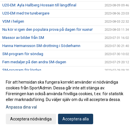
U20-EM: Ayla Hallberg Hossain till längdfinal
2023-08-09 09:46
U20-EM med tre turebergare
2023-08-06 23:03
VSM i helgen
2023-08-03 22:32
Nu kör vi igen den populära prova på dagen för vuxna!
2023-08-03 11:34
Massor av bilder från SM
2023-07-31 16:02
Hanna Hermansson SM-drottning i Söderhamn
2023-07-30 21:40
SM-program för söndag
2023-07-30 10:02
Fem medaljer på den andra SM-dagen
2023-07-29 20:12
SM-program för lördag
2023-07-29 09:20
SM i Söderhamn - dag 1
2023-07-28 23:48
För att hemsidan ska fungera korrekt använder vi nödvändiga
Tre turebergare uttagna till U20-EM
2023-07-28 17:33
cookies från SportAdmin. Dessa går inte att stänga av.
Föreningen kan också använda frivilliga cookies, t.ex. för statistik
SM-program för fredag
2023-07-28 07:26
eller marknadsföring. Du väljer själv om du vill acceptera dessa.
Dags för SM i helgen
2023-07-27 09:57
Anpassa dina val
Alva på EYOF
2023-07-26 22:26
Rapport från Leksands Sparbanksspel
Acceptera nödvändiga
Acceptera alla
2023-07-24 16:37
Turebergare på Nordiska Juniorlandskampen
2023-07-23 18:10