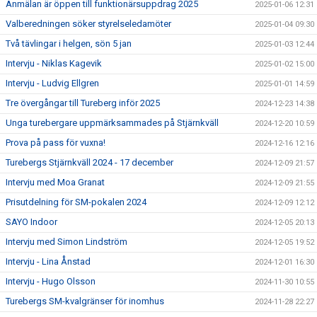
Anmälan är öppen till funktionärsuppdrag 2025
2025-01-06 12:31
Valberedningen söker styrelseledamöter
2025-01-04 09:30
Två tävlingar i helgen, sön 5 jan
2025-01-03 12:44
Intervju - Niklas Kagevik
2025-01-02 15:00
Intervju - Ludvig Ellgren
2025-01-01 14:59
Tre övergångar till Tureberg inför 2025
2024-12-23 14:38
Unga turebergare uppmärksammades på Stjärnkväll
2024-12-20 10:59
Prova på pass för vuxna!
2024-12-16 12:16
Turebergs Stjärnkväll 2024 - 17 december
2024-12-09 21:57
Intervju med Moa Granat
2024-12-09 21:55
Prisutdelning för SM-pokalen 2024
2024-12-09 12:12
SAYO Indoor
2024-12-05 20:13
Intervju med Simon Lindström
2024-12-05 19:52
Intervju - Lina Ånstad
2024-12-01 16:30
Intervju - Hugo Olsson
2024-11-30 10:55
Turebergs SM-kvalgränser för inomhus
2024-11-28 22:27