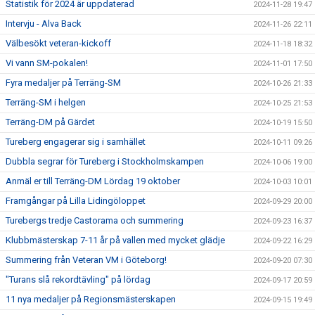
Statistik för 2024 är uppdaterad
2024-11-28 19:47
Intervju - Alva Back
2024-11-26 22:11
Välbesökt veteran-kickoff
2024-11-18 18:32
Vi vann SM-pokalen!
2024-11-01 17:50
Fyra medaljer på Terräng-SM
2024-10-26 21:33
Terräng-SM i helgen
2024-10-25 21:53
Terräng-DM på Gärdet
2024-10-19 15:50
Tureberg engagerar sig i samhället
2024-10-11 09:26
Dubbla segrar för Tureberg i Stockholmskampen
2024-10-06 19:00
Anmäl er till Terräng-DM Lördag 19 oktober
2024-10-03 10:01
Framgångar på Lilla Lidingöloppet
2024-09-29 20:00
Turebergs tredje Castorama och summering
2024-09-23 16:37
Klubbmästerskap 7-11 år på vallen med mycket glädje
2024-09-22 16:29
Summering från Veteran VM i Göteborg!
2024-09-20 07:30
"Turans slå rekordtävling" på lördag
2024-09-17 20:59
11 nya medaljer på Regionsmästerskapen
2024-09-15 19:49