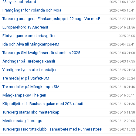
23 nya klubbrekord
2025-07-06 10:32
Framgångar för Yolanda och Moa
2025-07-05 10:41
Tureberg arrangerar Finnkampsloppet 22 aug - Var med!
2025-06-27 11:52
Europarekord av Andreas!
2025-06-16 21:56
Förtydligande om startavgifter
2025-06-05
Ida och Alva till Mångkamps-NM
2025-06-04 22:41
Turebergs SM-kvalgränser för utomhus 2025
2025-06-03 21:00
Ändringar på Turebergs kansli
2025-06-03 17:35
Ytterligare fyra stafett-medaljer
2025-05-25 21:23
Tre medaljer på Stafett-SM
2025-05-24 20:24
Tre medaljer på Mångkamps-SM
2025-05-18 21:46
Mångkamps-SM i helgen
2025-05-16 00:11
Köp biljetter till Bauhaus galan med 20% rabatt
2025-05-15 21:36
Tureberg startar skolmästerskap
2025-05-15 11:38
Medlemsdag i lördags
2025-05-12 20:05
Turebergs Friidrottsklubb i samarbete med Runnersstore!
2025-05-07 15:33