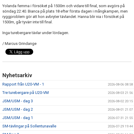
Yolanda femma i försöket på 1500m och vidare till final, som avgörs på
söndag 22:40. Bianca på plats 18 efter första dagen i mångkampen, men
ryggproblem gör att hon avbryter tävlandet. Hanna blir nia i försöket på
1500m, går tyvärr inte till final.
Inga turebergare tävlar under lördagen.
/ Marcus Grindange
Nyhetsarkiv
Rapport från U20-VM - 1
2026-08-06 08:58
Tre turebergare på U20-VM
2026-08-03 21:56
JSM/USM - dag 3
2026-08-02 20:15
JSM/USM - dag 2
2026-08-01 21:07
JSM/USM - dag 1
2026-07-31 21:55
SM-tävlingar på Sollentunavalle
2026-07-29 19:44