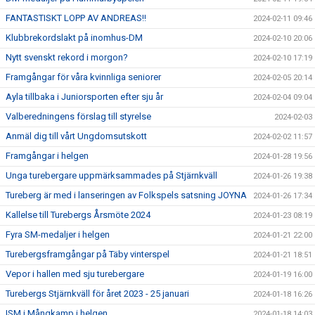
FANTASTISKT LOPP AV ANDREAS!!
2024-02-11 09:46
Klubbrekordslakt på inomhus-DM
2024-02-10 20:06
Nytt svenskt rekord i morgon?
2024-02-10 17:19
Framgångar för våra kvinnliga seniorer
2024-02-05 20:14
Ayla tillbaka i Juniorsporten efter sju år
2024-02-04 09:04
Valberedningens förslag till styrelse
2024-02-03
Anmäl dig till vårt Ungdomsutskott
2024-02-02 11:57
Framgångar i helgen
2024-01-28 19:56
Unga turebergare uppmärksammades på Stjärnkväll
2024-01-26 19:38
Tureberg är med i lanseringen av Folkspels satsning JOYNA
2024-01-26 17:34
Kallelse till Turebergs Årsmöte 2024
2024-01-23 08:19
Fyra SM-medaljer i helgen
2024-01-21 22:00
Turebergsframgångar på Täby vinterspel
2024-01-21 18:51
Vepor i hallen med sju turebergare
2024-01-19 16:00
Turebergs Stjärnkväll för året 2023 - 25 januari
2024-01-18 16:26
ISM i Mångkamp i helgen
2024-01-18 14:03