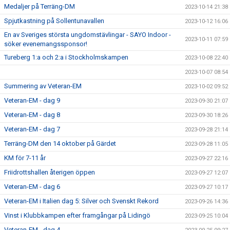
Medaljer på Terräng-DM
2023-10-14 21:38
Spjutkastning på Sollentunavallen
2023-10-12 16:06
En av Sveriges största ungdomstävlingar - SAYO Indoor -
2023-10-11 07:59
söker evenemangssponsor!
Tureberg 1:a och 2:a i Stockholmskampen
2023-10-08 22:40
2023-10-07 08:54
Summering av Veteran-EM
2023-10-02 09:52
Veteran-EM - dag 9
2023-09-30 21:07
Veteran-EM - dag 8
2023-09-30 18:26
Veteran-EM - dag 7
2023-09-28 21:14
Terräng-DM den 14 oktober på Gärdet
2023-09-28 11:05
KM för 7-11 år
2023-09-27 22:16
Friidrottshallen återigen öppen
2023-09-27 12:07
Veteran-EM - dag 6
2023-09-27 10:17
Veteran-EM i Italien dag 5: Silver och Svenskt Rekord
2023-09-26 14:36
Vinst i Klubbkampen efter framgångar på Lidingö
2023-09-25 10:04
Veteran-EM - dag 4