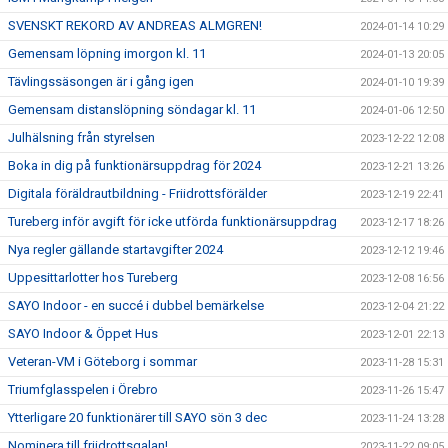
SVENSKT REKORD AV ANDREAS ALMGREN!
2024-01-14 10:29
Gemensam löpning imorgon kl. 11
2024-01-13 20:05
Tävlingssäsongen är i gång igen
2024-01-10 19:39
Gemensam distanslöpning söndagar kl. 11
2024-01-06 12:50
Julhälsning från styrelsen
2023-12-22 12:08
Boka in dig på funktionärsuppdrag för 2024
2023-12-21 13:26
Digitala föräldrautbildning - Friidrottsförälder
2023-12-19 22:41
Tureberg inför avgift för icke utförda funktionärsuppdrag
2023-12-17 18:26
Nya regler gällande startavgifter 2024
2023-12-12 19:46
Uppesittarlotter hos Tureberg
2023-12-08 16:56
SAYO Indoor - en succé i dubbel bemärkelse
2023-12-04 21:22
SAYO Indoor & Öppet Hus
2023-12-01 22:13
Veteran-VM i Göteborg i sommar
2023-11-28 15:31
Triumfglasspelen i Örebro
2023-11-26 15:47
Ytterligare 20 funktionärer till SAYO sön 3 dec
2023-11-24 13:28
Nominera till friidrottsgalan!
2023-11-22 09:05