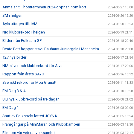
Anmälan till höstterminen 2024 öppnar inom kort
2024-06-27 10:00
SM i helgen
2024-06-26 19:20
Ayla uttagen till JVM
2024-06-20 19:23
Nio klubbrekord i helgen
2024-06-19 21:11
Bilder från Folksam GP
2024-06-18 20:46
Beate Pott hoppar stav i Bauhaus Juniorgala i Mannheim
2024-06-18 20:08
127 nya bilder
2024-06-17 21:54
NM-silver och klubbrekord för Alva
2024-06-17 20:06
Rapport från årets SAYO
2024-06-16 16:12
Svenskt rekord för Moa Granat!
2024-06-11 11:33
EM Dag 3 & 4
2024-06-10 19:28
Sju nya klubbrekord på tre dagar
2024-06-08 21:02
EM Dag 1
2024-06-08 09:00
Start av Folkspels lotteri JOYNA
2024-06-05 15:24
Framgångar på MiniMaran och Klubbkampen
2024-06-03 19:30
Film om vår veteranverksamhet
2024-06-03 17:17