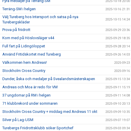
Fyra medaljer på Terräng-SM
2025-10-18 20:00
Terräng-SM i helgen
2025-10-16 21:31
Välj Tureberg hos Intersport och satsa på nya
2025-10-15 14:24
Turebergskläder
Prova på friidrott
2025-09-29 23:36
Kom med på Höslovsläger v44
2025-09-29 18:35
Full fart på Lidingöloppet
2025-09-28 20:14
Använd Fritidskortet med Tureberg
2025-09-26 14:03
Välkommen hem Andreas!
2025-09-23
Stockholm Cross Country
2025-09-16
Dunder, åska och medaljer på Svealandsmästerskapen
2025-09-15 13:34
Andreas och Moa är redo för VM
2025-09-11 15:19
37 ungdomar på RM i helgen
2025-09-11 14:08
71 klubbrekord under sommaren
2025-09-10 20:13
Stockholm Cross Country + middag med Andreas 11 okt
2025-09-09 10:35
Silver på Lag-USM
2025-09-07 19:07
Turebergs Friidrottsklubb söker Sportchef
2025-09-03 09:34