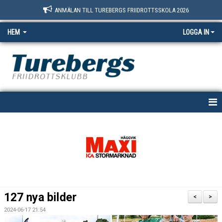
ANMÄLAN TILL TUREBERGS FRIIDROTTSSKOLA 2026
HEM
LOGGA IN
START
NYHETER
OM OSS
BOKNINGSSIDAN
127 nya bilder
<
>
MEDLEM
2024-06-17 21:54