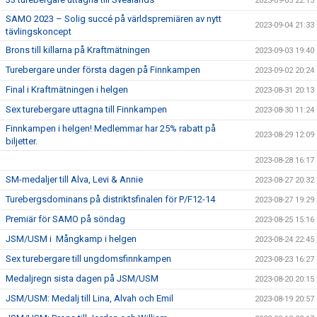
2023-09-05 22:15
SAMO 2023 – Solig succé på världspremiären av nytt
2023-09-04 21:33
tävlingskoncept
Brons till killarna på Kraftmätningen
2023-09-03 19:40
Turebergare under första dagen på Finnkampen
2023-09-02 20:24
Final i Kraftmätningen i helgen
2023-08-31 20:13
Sex turebergare uttagna till Finnkampen
2023-08-30 11:24
Finnkampen i helgen! Medlemmar har 25% rabatt på
2023-08-29 12:09
biljetter.
2023-08-28 16:17
SM-medaljer till Alva, Levi & Annie
2023-08-27 20:32
Turebergsdominans på distriktsfinalen för P/F12-14
2023-08-27 19:29
Premiär för SAMO på söndag
2023-08-25 15:16
JSM/USM i Mångkamp i helgen
2023-08-24 22:45
Sex turebergare till ungdomsfinnkampen
2023-08-23 16:27
Medaljregn sista dagen på JSM/USM
2023-08-20 20:15
JSM/USM: Medalj till Lina, Alvah och Emil
2023-08-19 20:57