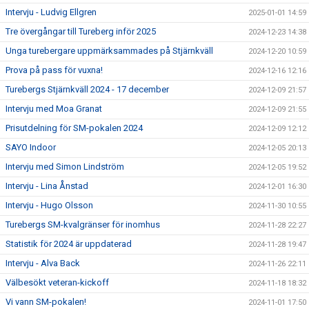
Intervju - Ludvig Ellgren
2025-01-01 14:59
Tre övergångar till Tureberg inför 2025
2024-12-23 14:38
Unga turebergare uppmärksammades på Stjärnkväll
2024-12-20 10:59
Prova på pass för vuxna!
2024-12-16 12:16
Turebergs Stjärnkväll 2024 - 17 december
2024-12-09 21:57
Intervju med Moa Granat
2024-12-09 21:55
Prisutdelning för SM-pokalen 2024
2024-12-09 12:12
SAYO Indoor
2024-12-05 20:13
Intervju med Simon Lindström
2024-12-05 19:52
Intervju - Lina Ånstad
2024-12-01 16:30
Intervju - Hugo Olsson
2024-11-30 10:55
Turebergs SM-kvalgränser för inomhus
2024-11-28 22:27
Statistik för 2024 är uppdaterad
2024-11-28 19:47
Intervju - Alva Back
2024-11-26 22:11
Välbesökt veteran-kickoff
2024-11-18 18:32
Vi vann SM-pokalen!
2024-11-01 17:50