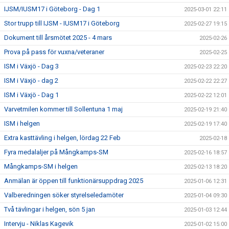
IJSM/IUSM17 i Göteborg - Dag 1
2025-03-01 22:11
Stor trupp till IJSM - IUSM17 i Göteborg
2025-02-27 19:15
Dokument till årsmötet 2025 - 4 mars
2025-02-26
Prova på pass för vuxna/veteraner
2025-02-25
ISM i Växjö - Dag 3
2025-02-23 22:20
ISM i Växjö - dag 2
2025-02-22 22:27
ISM i Växjö - Dag 1
2025-02-22 12:01
Varvetmilen kommer till Sollentuna 1 maj
2025-02-19 21:40
ISM i helgen
2025-02-19 17:40
Extra kasttävling i helgen, lördag 22 Feb
2025-02-18
Fyra medalaljer på Mångkamps-SM
2025-02-16 18:57
Mångkamps-SM i helgen
2025-02-13 18:20
Anmälan är öppen till funktionärsuppdrag 2025
2025-01-06 12:31
Valberedningen söker styrelseledamöter
2025-01-04 09:30
Två tävlingar i helgen, sön 5 jan
2025-01-03 12:44
Intervju - Niklas Kagevik
2025-01-02 15:00