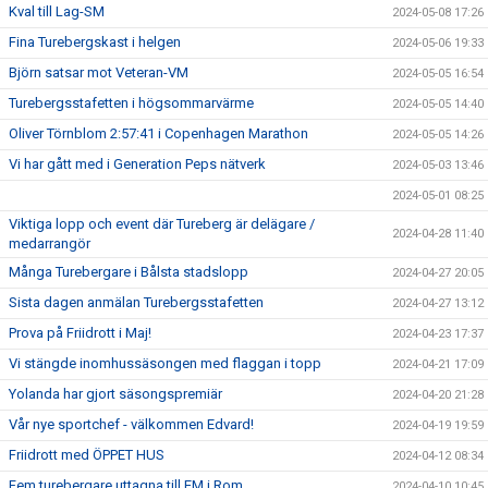
Kval till Lag-SM
2024-05-08 17:26
Fina Turebergskast i helgen
2024-05-06 19:33
Björn satsar mot Veteran-VM
2024-05-05 16:54
Turebergsstafetten i högsommarvärme
2024-05-05 14:40
Oliver Törnblom 2:57:41 i Copenhagen Marathon
2024-05-05 14:26
Vi har gått med i Generation Peps nätverk
2024-05-03 13:46
2024-05-01 08:25
Viktiga lopp och event där Tureberg är delägare /
2024-04-28 11:40
medarrangör
Många Turebergare i Bålsta stadslopp
2024-04-27 20:05
Sista dagen anmälan Turebergsstafetten
2024-04-27 13:12
Prova på Friidrott i Maj!
2024-04-23 17:37
Vi stängde inomhussäsongen med flaggan i topp
2024-04-21 17:09
Yolanda har gjort säsongspremiär
2024-04-20 21:28
Vår nye sportchef - välkommen Edvard!
2024-04-19 19:59
Friidrott med ÖPPET HUS
2024-04-12 08:34
Fem turebergare uttagna till EM i Rom
2024-04-10 10:45