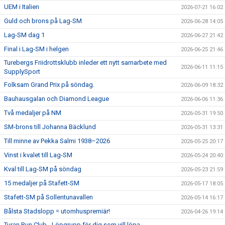
UEM i Italien
2026-07-21 16:02
Guld och brons på Lag-SM
2026-06-28 14:05
Lag-SM dag 1
2026-06-27 21:42
Final i Lag-SM i helgen
2026-06-25 21:46
Turebergs Friidrottsklubb inleder ett nytt samarbete med
2026-06-11 11:15
SupplySport
Folksam Grand Prix på söndag.
2026-06-09 18:32
Bauhausgalan och Diamond League
2026-06-06 11:36
Två medaljer på NM
2026-05-31 19:50
SM-brons till Johanna Bäcklund
2026-05-31 13:31
Till minne av Pekka Salmi 1938–2026
2026-05-25 20:17
Vinst i kvalet till Lag-SM
2026-05-24 20:40
Kval till Lag-SM på söndag
2026-05-23 21:59
15 medaljer på Stafett-SM
2026-05-17 18:05
Stafett-SM på Sollentunavallen
2026-05-14 16:17
Bålsta Stadslopp = utomhuspremiär!
2026-04-26 19:14
Turan Run Club - Löpgrupp för dig som vill löpa