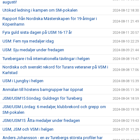
augusti!
Utökad ledning i kampen om SM-pokalen
2024-08-12 18:30
Rapport från Nordiska Mästerskapen för 19-åringar i
2024-08-11 21:49
Köpenhamn
Fyra guld sista dagen på USM 16-17 år
2024-08-11 20:57
USM: Fem nya medaljer idag
2024-08-10 22:29
USM: Sju medaljer under fredagen
2024-08-09 21:44
Turebergare i två internationella tävlingar i helgen
2024-08-08 19:47
Nordiska och svenskt rekord för Turans veteraner på VSM i
2024-08-08 17:06
Karlstad
USM i Ljungby i helgen
2024-08-08 15:39
Anmälan till höstens barngrupper har öppnat
2024-08-05 11:34
JSM/USM15 Söndag: Guldregn för Tureberg
2024-08-04 18:59
JSM/USM Lördag: 6 medaljer, klubbrekord och grepp om
2024-08-03 19:18
SM-pokalen
JSM/USM15: Åtta medaljer under fredagen
2024-08-02 19:43
USM, JSM och VSM i helgen
2024-07-31 11:29
Anders Johansson - en av Turebergs största profiler har