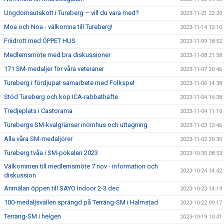
Ungdomsutskott i Tureberg – vill du vara med?
2023-11-21 22:20
Moa och Noa - välkomna till Tureberg!
2023-11-14 12:10
Friidrott med ÖPPET HUS
2023-11-09 18:52
Medlemsmöte med bra diskussioner
2023-11-08 21:58
171 SM-medaljer för våra veteraner
2023-11-07 20:46
Tureberg i fördjupat samarbete med Folkspel
2023-11-06 14:38
Stöd Tureberg och köp ICA-rabbathäfte
2023-11-04 16:38
Tredjeplats i Castorama
2023-11-04 11:10
Turebergs SM-kvalgränser inomhus och uttagning
2023-11-03 12:46
Alla våra SM-medaljörer
2023-11-02 20:30
Tureberg tvåa i SM-pokalen 2023
2023-10-30 08:53
Välkommen till medlemsmöte 7 nov - information och
2023-10-24 14:42
diskussion
Anmälan öppen till SAYO Indoor 2-3 dec
2023-10-23 14:19
100-medaljsvallen sprängd på Terräng-SM i Halmstad
2023-10-22 09:17
Terräng-SM i helgen
2023-10-19 10:41