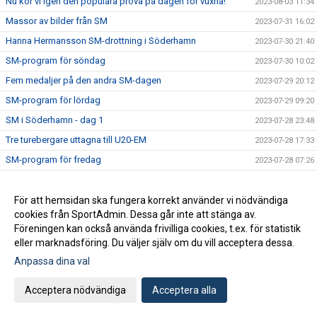
Nu kör vi igen den populära prova på dagen för vuxna!
2023-08-03 11:34
Massor av bilder från SM
2023-07-31 16:02
Hanna Hermansson SM-drottning i Söderhamn
2023-07-30 21:40
SM-program för söndag
2023-07-30 10:02
Fem medaljer på den andra SM-dagen
2023-07-29 20:12
SM-program för lördag
2023-07-29 09:20
SM i Söderhamn - dag 1
2023-07-28 23:48
Tre turebergare uttagna till U20-EM
2023-07-28 17:33
SM-program för fredag
2023-07-28 07:26
Dags för SM i helgen
2023-07-27 09:57
Alva på EYOF
För att hemsidan ska fungera korrekt använder vi nödvändiga
2023-07-26 22:26
cookies från SportAdmin. Dessa går inte att stänga av.
Rapport från Leksands Sparbanksspel
2023-07-24 16:37
Föreningen kan också använda frivilliga cookies, t.ex. för statistik
Turebergare på Nordiska Juniorlandskampen
2023-07-23 18:10
eller marknadsföring. Du väljer själv om du vill acceptera dessa.
Fem ungdomar till landslaget
2023-07-19 12:15
Anpassa dina val
Rekord i Tumba
2023-07-15 19:37
Acceptera nödvändiga
Acceptera alla
PB för Jesper på JEM
2023-07-15 19:33