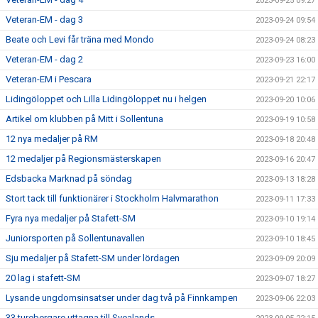
2023-09-25 09:27
Veteran-EM - dag 3
2023-09-24 09:54
Beate och Levi får träna med Mondo
2023-09-24 08:23
Veteran-EM - dag 2
2023-09-23 16:00
Veteran-EM i Pescara
2023-09-21 22:17
Lidingöloppet och Lilla Lidingöloppet nu i helgen
2023-09-20 10:06
Artikel om klubben på Mitt i Sollentuna
2023-09-19 10:58
12 nya medaljer på RM
2023-09-18 20:48
12 medaljer på Regionsmästerskapen
2023-09-16 20:47
Edsbacka Marknad på söndag
2023-09-13 18:28
Stort tack till funktionärer i Stockholm Halvmarathon
2023-09-11 17:33
Fyra nya medaljer på Stafett-SM
2023-09-10 19:14
Juniorsporten på Sollentunavallen
2023-09-10 18:45
Sju medaljer på Stafett-SM under lördagen
2023-09-09 20:09
20 lag i stafett-SM
2023-09-07 18:27
Lysande ungdomsinsatser under dag två på Finnkampen
2023-09-06 22:03
33 turebergare uttagna till Svealands