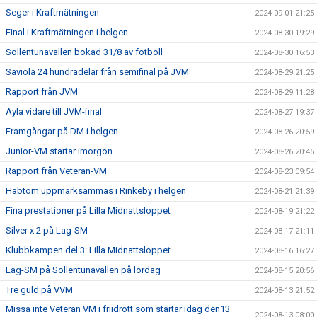
Seger i Kraftmätningen
2024-09-01 21:25
Final i Kraftmätningen i helgen
2024-08-30 19:29
Sollentunavallen bokad 31/8 av fotboll
2024-08-30 16:53
Saviola 24 hundradelar från semifinal på JVM
2024-08-29 21:25
Rapport från JVM
2024-08-29 11:28
Ayla vidare till JVM-final
2024-08-27 19:37
Framgångar på DM i helgen
2024-08-26 20:59
Junior-VM startar imorgon
2024-08-26 20:45
Rapport från Veteran-VM
2024-08-23 09:54
Habtom uppmärksammas i Rinkeby i helgen
2024-08-21 21:39
Fina prestationer på Lilla Midnattsloppet
2024-08-19 21:22
Silver x 2 på Lag-SM
2024-08-17 21:11
Klubbkampen del 3: Lilla Midnattsloppet
2024-08-16 16:27
Lag-SM på Sollentunavallen på lördag
2024-08-15 20:56
Tre guld på VVM
2024-08-13 21:52
Missa inte Veteran VM i friidrott som startar idag den13
2024-08-13 08:00