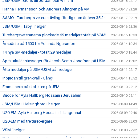
JSM/USM: Brons till Jordan och William
2023-08-18 22:17
Hanna Hermansson och Andreas Almgren på VM
2023-08-17 21:20
SAMO - Turebergs veterantävling för dig som är över 35 år!
2023-08-17 09:19
JSM/USM i Täby i helgen
2023-08-16 21:36
Turebergsveteranerna plockade 69 medaljer totalt på VSM!
2023-08-15 16:33
Årsbästa på 1500 för Yolanda Ngarambe
2023-08-14 10:34
14 nya SM-medaljer - totalt 29 medaljer
2023-08-13 18:44
Spektakulär stavseger för Jacob Semb-Josefson på USM
2023-08-12 19:02
Åtta medaljer på JSM/USM på fredagen
2023-08-11 22:17
Inbjudan till grenkväll - Gång!
2023-08-11 15:52
Emma sexa på stafetten på JEM
2023-08-10 22:12
Succé för Ayla Hallberg Hossain i Jerusalem
2023-08-10 09:11
JSM/USM i Helsingborg i helgen
2023-08-09 14:49
U20-EM: Ayla Hallberg Hossain till längdfinal
2023-08-09 09:46
U20-EM med tre turebergare
2023-08-06 23:03
VSM i helgen
2023-08-03 22:32