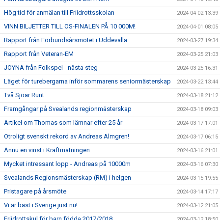
Hög tid för anmälan till Friidrottsskolan
2024-04-02 13:39
VINN BILJETTER TILL OS-FINALEN PÅ 10 000M!
2024-04-01 08:05
Rapport från Förbundsårsmötet i Uddevalla
2024-03-27 19:34
Rapport från Veteran-EM
2024-03-25 21:03
JOYNA från Folkspel - nästa steg
2024-03-25 16:31
Läget för turebergarna inför sommarens seniormästerskap
2024-03-22 13:44
Två Sjöar Runt
2024-03-18 21:12
Framgångar på Svealands regionmästerskap
2024-03-18 09:03
Artikel om Thomas som lämnar efter 25 år
2024-03-17 17:01
Otroligt svenskt rekord av Andreas Almgren!
2024-03-17 06:15
Ännu en vinst i Kraftmätningen
2024-03-16 21:01
Mycket intressant lopp - Andreas på 10000m
2024-03-16 07:30
Svealands Regionsmästerskap (RM) i helgen
2024-03-15 19:55
Pristagare på årsmöte
2024-03-14 17:17
Vi är bäst i Sverige just nu!
2024-03-12 21:05
Friidrottskul för barn födda 2017/2018
2024-03-12 18:50