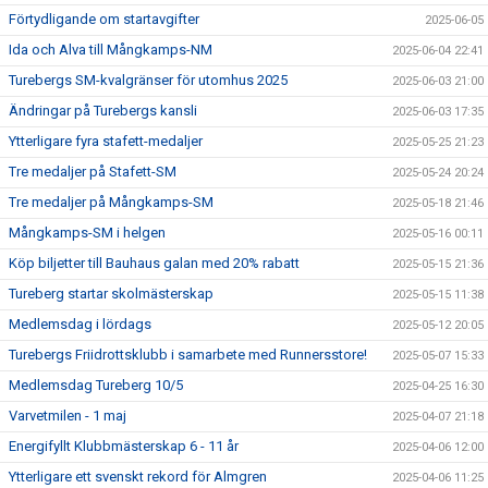
Förtydligande om startavgifter
2025-06-05
Ida och Alva till Mångkamps-NM
2025-06-04 22:41
Turebergs SM-kvalgränser för utomhus 2025
2025-06-03 21:00
Ändringar på Turebergs kansli
2025-06-03 17:35
Ytterligare fyra stafett-medaljer
2025-05-25 21:23
Tre medaljer på Stafett-SM
2025-05-24 20:24
Tre medaljer på Mångkamps-SM
2025-05-18 21:46
Mångkamps-SM i helgen
2025-05-16 00:11
Köp biljetter till Bauhaus galan med 20% rabatt
2025-05-15 21:36
Tureberg startar skolmästerskap
2025-05-15 11:38
Medlemsdag i lördags
2025-05-12 20:05
Turebergs Friidrottsklubb i samarbete med Runnersstore!
2025-05-07 15:33
Medlemsdag Tureberg 10/5
2025-04-25 16:30
Varvetmilen - 1 maj
2025-04-07 21:18
Energifyllt Klubbmästerskap 6 - 11 år
2025-04-06 12:00
Ytterligare ett svenskt rekord för Almgren
2025-04-06 11:25