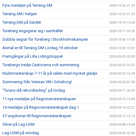
Fyra medaljer på Terräng-SM
2024-10-26 21:33
Terräng-SM i helgen
2024-10-25 21:53
Terräng-DM på Gärdet
2024-10-19 15:50
Tureberg engagerar sig i samhället
2024-10-11 09:26
Dubbla segrar för Tureberg i Stockholmskampen
2024-10-06 19:00
Anmäl er till Terräng-DM Lördag 19 oktober
2024-10-03 10:01
Framgångar på Lilla Lidingöloppet
2024-09-29 20:00
Turebergs tredje Castorama och summering
2024-09-23 16:37
Klubbmästerskap 7-11 år på vallen med mycket glädje
2024-09-22 16:29
Summering från Veteran VM i Göteborg!
2024-09-20 07:30
"Turans slå rekordtävling" på lördag
2024-09-17 20:59
11 nya medaljer på Regionsmästerskapen
2024-09-15 19:49
14 medaljer på Regionsmästerskapet dag 1
2024-09-14 22:27
37 ungdomar till Regionsmästerskapen
2024-09-12 15:14
Silver på Lag-USM
2024-09-08 19:54
Lag-USM på söndag
2024-09-06 22:02