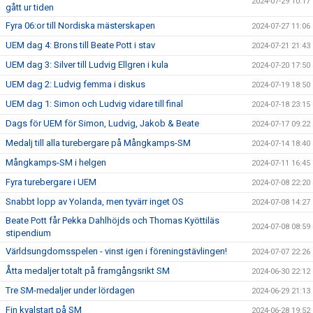
2024-07-29 10:17
gått ur tiden
Fyra 06:or till Nordiska mästerskapen
2024-07-27 11:06
UEM dag 4: Brons till Beate Pott i stav
2024-07-21 21:43
UEM dag 3: Silver till Ludvig Ellgren i kula
2024-07-20 17:50
UEM dag 2: Ludvig femma i diskus
2024-07-19 18:50
UEM dag 1: Simon och Ludvig vidare till final
2024-07-18 23:15
Dags för UEM för Simon, Ludvig, Jakob & Beate
2024-07-17 09:22
Medalj till alla turebergare på Mångkamps-SM
2024-07-14 18:40
Mångkamps-SM i helgen
2024-07-11 16:45
Fyra turebergare i UEM
2024-07-08 22:20
Snabbt lopp av Yolanda, men tyvärr inget OS
2024-07-08 14:27
Beate Pott får Pekka Dahlhöjds och Thomas Kyöttiläs
2024-07-08 08:59
stipendium
Världsungdomsspelen - vinst igen i föreningstävlingen!
2024-07-07 22:26
Åtta medaljer totalt på framgångsrikt SM
2024-06-30 22:12
Tre SM-medaljer under lördagen
2024-06-29 21:13
Fin kvalstart på SM
2024-06-28 19:52