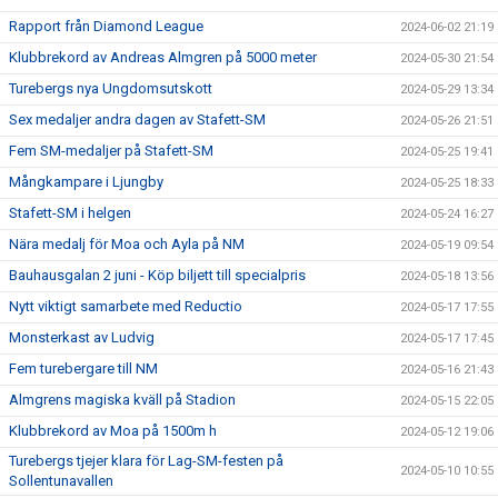
Rapport från Diamond League
2024-06-02 21:19
Klubbrekord av Andreas Almgren på 5000 meter
2024-05-30 21:54
Turebergs nya Ungdomsutskott
2024-05-29 13:34
Sex medaljer andra dagen av Stafett-SM
2024-05-26 21:51
Fem SM-medaljer på Stafett-SM
2024-05-25 19:41
Mångkampare i Ljungby
2024-05-25 18:33
Stafett-SM i helgen
2024-05-24 16:27
Nära medalj för Moa och Ayla på NM
2024-05-19 09:54
Bauhausgalan 2 juni - Köp biljett till specialpris
2024-05-18 13:56
Nytt viktigt samarbete med Reductio
2024-05-17 17:55
Monsterkast av Ludvig
2024-05-17 17:45
Fem turebergare till NM
2024-05-16 21:43
Almgrens magiska kväll på Stadion
2024-05-15 22:05
Klubbrekord av Moa på 1500m h
2024-05-12 19:06
Turebergs tjejer klara för Lag-SM-festen på
2024-05-10 10:55
Sollentunavallen