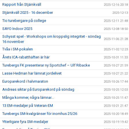
Rapport från Stjärnkväll
2025-12-16 20:18
Stjärnkväll 2025 - 16 december
2025-12-13
Tio turebergare på college
2025-12-11 21:48
SAYO Indoor 2025
2025-12-08 18:50
Schysst spel - Workshops om kroppslig integritet - söndag
2025-11-06 21:28
16 november
Tvåa i SM-pokalen
2025-11-02 12:23
Årets ICA-rabatthäften är här
2025-10-31 11:33
Turebergs FK presenterar ny Sportchef – Ulf Ribacke
2025-10-27 21:59
Lasse Hedman har lämnat jordelivet
2025-10-27 21:22
Europarekord i halvmaraton
2025-10-26 17:44
Andreas siktar på Europarekord på söndag
2025-10-25 12:03
Många kommer, några lämnar...
2025-10-25 11:47
13 EM-medaljer på Veteran-EM
2025-10-21 21:47
Turebergs SM-kvalgränser för inomhus 25/26
2025-10-20 18:49
Ytterligare fyra SM-medaljer
2025-10-19 19:42