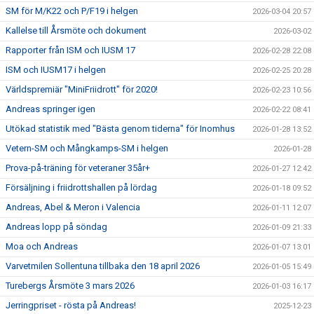
SM för M/K22 och P/F19 i helgen
2026-03-04 20:57
Kallelse till Årsmöte och dokument
2026-03-02
Rapporter från ISM och IUSM 17
2026-02-28 22:08
ISM och IUSM17 i helgen
2026-02-25 20:28
Världspremiär "MiniFriidrott" för 2020!
2026-02-23 10:56
Andreas springer igen
2026-02-22 08:41
Utökad statistik med "Bästa genom tiderna" för Inomhus
2026-01-28 13:52
Vetern-SM och Mångkamps-SM i helgen
2026-01-28
Prova-på-träning för veteraner 35år+
2026-01-27 12:42
Försäljning i friidrottshallen på lördag
2026-01-18 09:52
Andreas, Abel & Meron i Valencia
2026-01-11 12:07
Andreas lopp på söndag
2026-01-09 21:33
Moa och Andreas
2026-01-07 13:01
Varvetmilen Sollentuna tillbaka den 18 april 2026
2026-01-05 15:49
Turebergs Årsmöte 3 mars 2026
2026-01-03 16:17
Jerringpriset - rösta på Andreas!
2025-12-23