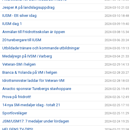
Jesper A på landslagsuppdrag
2024-03-10 21:03
IUSM - Ett silver idag
2024-03-10 18:48
IUSM dag 1
2024-03-09 19:40
Anmälan till Friidrottsskolan är öppen
2024-03-08 15:34
20 turebergare till IUSM
2024-03-06 20:24
Utbildade tränare och kommande utbildningar
2024-03-05 19:13
Medaljregn på IVSM i Varberg
2024-03-04 21:33
Veteran-SM i helgen
2024-02-29 14:13
Bianca & Yolanda på VM i helgen
2024-02-28 20:27
Idrottsminister laddar för Veteran-VM
2024-02-28 18:03
Anactio sponsrar Turebergs stavhoppare
2024-02-26 19:49
Prova på friidrott!
2024-02-26 12:49
14 nya SM-medaljer idag - totalt 21
2024-02-25 17:10
Sportlovsläger
2024-02-25 11:29
JSM/USM17: 7 medaljer under lördagen
2024-02-24 19:25
HELGENS TV-TIPS!
2024-02-22 22:58