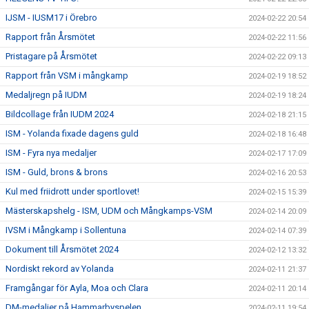
IJSM - IUSM17 i Örebro
2024-02-22 20:54
Rapport från Årsmötet
2024-02-22 11:56
Pristagare på Årsmötet
2024-02-22 09:13
Rapport från VSM i mångkamp
2024-02-19 18:52
Medaljregn på IUDM
2024-02-19 18:24
Bildcollage från IUDM 2024
2024-02-18 21:15
ISM - Yolanda fixade dagens guld
2024-02-18 16:48
ISM - Fyra nya medaljer
2024-02-17 17:09
ISM - Guld, brons & brons
2024-02-16 20:53
Kul med friidrott under sportlovet!
2024-02-15 15:39
Mästerskapshelg - ISM, UDM och Mångkamps-VSM
2024-02-14 20:09
IVSM i Mångkamp i Sollentuna
2024-02-14 07:39
Dokument till Årsmötet 2024
2024-02-12 13:32
Nordiskt rekord av Yolanda
2024-02-11 21:37
Framgångar för Ayla, Moa och Clara
2024-02-11 20:14
DM-medaljer på Hammarbyspelen
2024-02-11 19:54