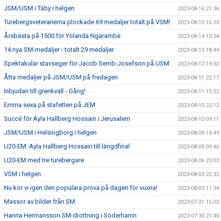
JSM/USM i Täby i helgen
2023-08-16 21:36
Turebergsveteranerna plockade 69 medaljer totalt på VSM!
2023-08-15 16:33
Årsbästa på 1500 för Yolanda Ngarambe
2023-08-14 10:34
14 nya SM-medaljer - totalt 29 medaljer
2023-08-13 18:44
Spektakulär stavseger för Jacob Semb-Josefson på USM
2023-08-12 19:02
Åtta medaljer på JSM/USM på fredagen
2023-08-11 22:17
Inbjudan till grenkväll - Gång!
2023-08-11 15:52
Emma sexa på stafetten på JEM
2023-08-10 22:12
Succé för Ayla Hallberg Hossain i Jerusalem
2023-08-10 09:11
JSM/USM i Helsingborg i helgen
2023-08-09 14:49
U20-EM: Ayla Hallberg Hossain till längdfinal
2023-08-09 09:46
U20-EM med tre turebergare
2023-08-06 23:03
VSM i helgen
2023-08-03 22:32
Nu kör vi igen den populära prova på dagen för vuxna!
2023-08-03 11:34
Massor av bilder från SM
2023-07-31 16:02
Hanna Hermansson SM-drottning i Söderhamn
2023-07-30 21:40