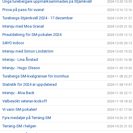
Unga turebergare uppmärksammades på Stjärnkväll
2024-12-20 10:59
Prova på pass för vuxna!
2024-12-16 12:16
Turebergs Stjärnkväll 2024 - 17 december
2024-12-09 21:57
Intervju med Moa Granat
2024-12-09 21:55
Prisutdelning för SM-pokalen 2024
2024-12-09 12:12
SAYO Indoor
2024-12-05 20:13
Intervju med Simon Lindström
2024-12-05 19:52
Intervju - Lina Ånstad
2024-12-01 16:30
Intervju - Hugo Olsson
2024-11-30 10:55
Turebergs SM-kvalgränser för inomhus
2024-11-28 22:27
Statistik för 2024 är uppdaterad
2024-11-28 19:47
Intervju - Alva Back
2024-11-26 22:11
Välbesökt veteran-kickoff
2024-11-18 18:32
Vi vann SM-pokalen!
2024-11-01 17:50
Fyra medaljer på Terräng-SM
2024-10-26 21:33
Terräng-SM i helgen
2024-10-25 21:53