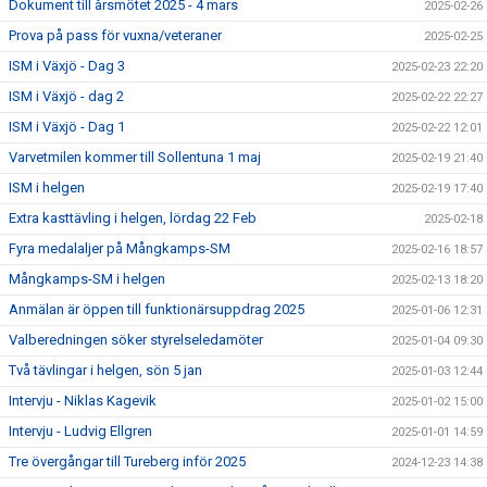
Dokument till årsmötet 2025 - 4 mars
2025-02-26
Prova på pass för vuxna/veteraner
2025-02-25
ISM i Växjö - Dag 3
2025-02-23 22:20
ISM i Växjö - dag 2
2025-02-22 22:27
ISM i Växjö - Dag 1
2025-02-22 12:01
Varvetmilen kommer till Sollentuna 1 maj
2025-02-19 21:40
ISM i helgen
2025-02-19 17:40
Extra kasttävling i helgen, lördag 22 Feb
2025-02-18
Fyra medalaljer på Mångkamps-SM
2025-02-16 18:57
Mångkamps-SM i helgen
2025-02-13 18:20
Anmälan är öppen till funktionärsuppdrag 2025
2025-01-06 12:31
Valberedningen söker styrelseledamöter
2025-01-04 09:30
Två tävlingar i helgen, sön 5 jan
2025-01-03 12:44
Intervju - Niklas Kagevik
2025-01-02 15:00
Intervju - Ludvig Ellgren
2025-01-01 14:59
Tre övergångar till Tureberg inför 2025
2024-12-23 14:38