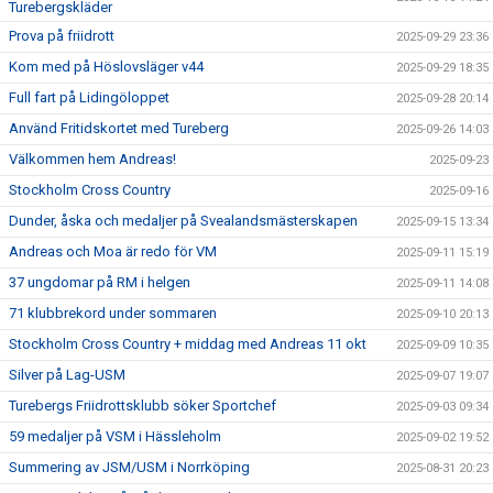
Turebergskläder
Prova på friidrott
2025-09-29 23:36
Kom med på Höslovsläger v44
2025-09-29 18:35
Full fart på Lidingöloppet
2025-09-28 20:14
Använd Fritidskortet med Tureberg
2025-09-26 14:03
Välkommen hem Andreas!
2025-09-23
Stockholm Cross Country
2025-09-16
Dunder, åska och medaljer på Svealandsmästerskapen
2025-09-15 13:34
Andreas och Moa är redo för VM
2025-09-11 15:19
37 ungdomar på RM i helgen
2025-09-11 14:08
71 klubbrekord under sommaren
2025-09-10 20:13
Stockholm Cross Country + middag med Andreas 11 okt
2025-09-09 10:35
Silver på Lag-USM
2025-09-07 19:07
Turebergs Friidrottsklubb söker Sportchef
2025-09-03 09:34
59 medaljer på VSM i Hässleholm
2025-09-02 19:52
Summering av JSM/USM i Norrköping
2025-08-31 20:23