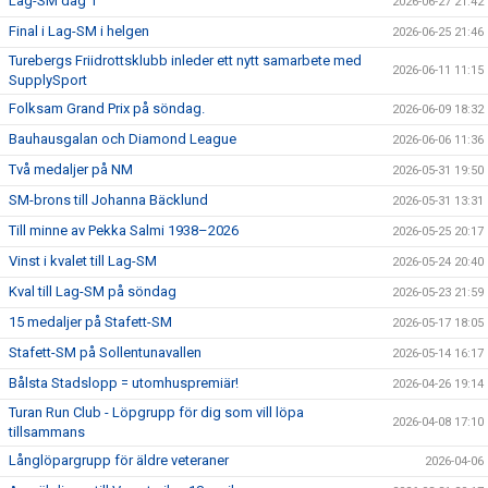
Lag-SM dag 1
2026-06-27 21:42
Final i Lag-SM i helgen
2026-06-25 21:46
Turebergs Friidrottsklubb inleder ett nytt samarbete med
2026-06-11 11:15
SupplySport
Folksam Grand Prix på söndag.
2026-06-09 18:32
Bauhausgalan och Diamond League
2026-06-06 11:36
Två medaljer på NM
2026-05-31 19:50
SM-brons till Johanna Bäcklund
2026-05-31 13:31
Till minne av Pekka Salmi 1938–2026
2026-05-25 20:17
Vinst i kvalet till Lag-SM
2026-05-24 20:40
Kval till Lag-SM på söndag
2026-05-23 21:59
15 medaljer på Stafett-SM
2026-05-17 18:05
Stafett-SM på Sollentunavallen
2026-05-14 16:17
Bålsta Stadslopp = utomhuspremiär!
2026-04-26 19:14
Turan Run Club - Löpgrupp för dig som vill löpa
2026-04-08 17:10
tillsammans
Långlöpargrupp för äldre veteraner
2026-04-06