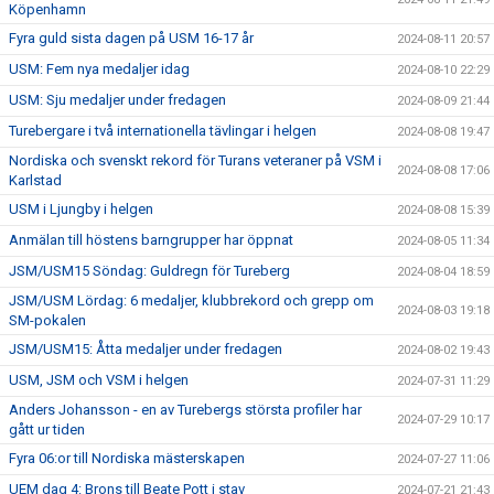
Köpenhamn
Fyra guld sista dagen på USM 16-17 år
2024-08-11 20:57
USM: Fem nya medaljer idag
2024-08-10 22:29
USM: Sju medaljer under fredagen
2024-08-09 21:44
Turebergare i två internationella tävlingar i helgen
2024-08-08 19:47
Nordiska och svenskt rekord för Turans veteraner på VSM i
2024-08-08 17:06
Karlstad
USM i Ljungby i helgen
2024-08-08 15:39
Anmälan till höstens barngrupper har öppnat
2024-08-05 11:34
JSM/USM15 Söndag: Guldregn för Tureberg
2024-08-04 18:59
JSM/USM Lördag: 6 medaljer, klubbrekord och grepp om
2024-08-03 19:18
SM-pokalen
JSM/USM15: Åtta medaljer under fredagen
2024-08-02 19:43
USM, JSM och VSM i helgen
2024-07-31 11:29
Anders Johansson - en av Turebergs största profiler har
2024-07-29 10:17
gått ur tiden
Fyra 06:or till Nordiska mästerskapen
2024-07-27 11:06
UEM dag 4: Brons till Beate Pott i stav
2024-07-21 21:43