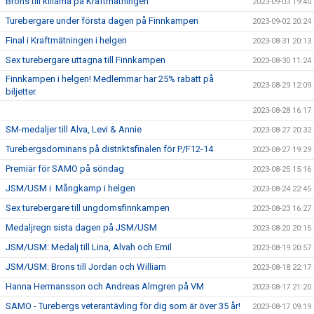
Brons till killarna på Kraftmätningen
2023-09-03 19:40
Turebergare under första dagen på Finnkampen
2023-09-02 20:24
Final i Kraftmätningen i helgen
2023-08-31 20:13
Sex turebergare uttagna till Finnkampen
2023-08-30 11:24
Finnkampen i helgen! Medlemmar har 25% rabatt på
2023-08-29 12:09
biljetter.
2023-08-28 16:17
SM-medaljer till Alva, Levi & Annie
2023-08-27 20:32
Turebergsdominans på distriktsfinalen för P/F12-14
2023-08-27 19:29
Premiär för SAMO på söndag
2023-08-25 15:16
JSM/USM i Mångkamp i helgen
2023-08-24 22:45
Sex turebergare till ungdomsfinnkampen
2023-08-23 16:27
Medaljregn sista dagen på JSM/USM
2023-08-20 20:15
JSM/USM: Medalj till Lina, Alvah och Emil
2023-08-19 20:57
JSM/USM: Brons till Jordan och William
2023-08-18 22:17
Hanna Hermansson och Andreas Almgren på VM
2023-08-17 21:20
SAMO - Turebergs veterantävling för dig som är över 35 år!
2023-08-17 09:19