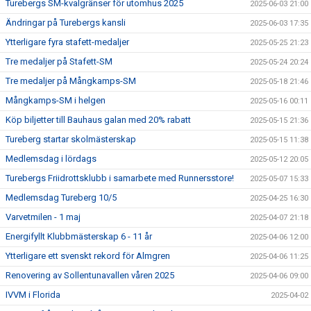
Turebergs SM-kvalgränser för utomhus 2025
2025-06-03 21:00
Ändringar på Turebergs kansli
2025-06-03 17:35
Ytterligare fyra stafett-medaljer
2025-05-25 21:23
Tre medaljer på Stafett-SM
2025-05-24 20:24
Tre medaljer på Mångkamps-SM
2025-05-18 21:46
Mångkamps-SM i helgen
2025-05-16 00:11
Köp biljetter till Bauhaus galan med 20% rabatt
2025-05-15 21:36
Tureberg startar skolmästerskap
2025-05-15 11:38
Medlemsdag i lördags
2025-05-12 20:05
Turebergs Friidrottsklubb i samarbete med Runnersstore!
2025-05-07 15:33
Medlemsdag Tureberg 10/5
2025-04-25 16:30
Varvetmilen - 1 maj
2025-04-07 21:18
Energifyllt Klubbmästerskap 6 - 11 år
2025-04-06 12:00
Ytterligare ett svenskt rekord för Almgren
2025-04-06 11:25
Renovering av Sollentunavallen våren 2025
2025-04-06 09:00
IVVM i Florida
2025-04-02