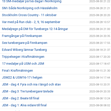
13 SM-medaljer på två dagar i Norrköping
2025-08-30 21:22
SM i både Norrköping och Hässleholm
2025-08-28 21:21
Stockholm Cross Country - 11 oktober
2025-08-28 20:20
Var med på Run club - 2, 9, 16 september
2025-08-28 10:57
Medaljregn på DM för Turebergs 12-14-åringar
2025-08-24 21:00
Framgångar på Finnkampen
2025-08-24 20:35
Sex turebergare på Finnkampen
2025-08-20 17:55
Edvard Wiberg lämnar Tureberg
2025-08-18 21:37
Trippelseger i Kraftmätningen
2025-08-17 20:20
17 medaljer på USM och JSM
2025-08-17 18:47
Final i Kraftmätningen
2025-08-15 21:30
JSM22 & USM16-17 i helgen
2025-08-14 17:44
JEM - dag 4: Fyra och nia i längd och stav
2025-08-10 20:31
JEM - dag 3: Tre turebergare tävlade
2025-08-09 20:33
JEM - dag 2: Beate till final
2025-08-08 13:24
JEM - dag 1: Alva vidare till final
2025-08-08 08:02