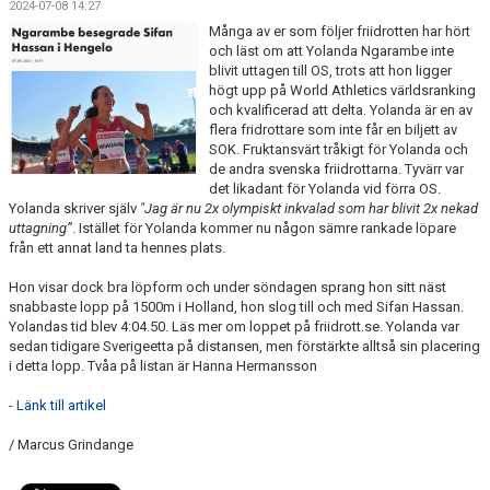
2024-07-08 14:27
ARRANGEMANG
Många av er som följer friidrotten har hört
och läst om att Yolanda Ngarambe inte
STATISTIK & RESULTAT
blivit uttagen till OS, trots att hon ligger
högt upp på World Athletics världsranking
och kvalificerad att delta. Yolanda är en av
FUNKTIONÄR
flera fridrottare som inte får en biljett av
SOK. Fruktansvärt tråkigt för Yolanda och
TÄVLINGAR
de andra svenska friidrottarna. Tyvärr var
det likadant för Yolanda vid förra OS.
Yolanda skriver själv
KONTAKT
"Jag är nu 2x olympiskt inkvalad som har blivit 2x nekad
uttagning”
. Istället för Yolanda kommer nu någon sämre rankade löpare
från ett annat land ta hennes plats.
UTBILDNING
Hon visar dock bra löpform och under söndagen sprang hon sitt näst
KALENDER
snabbaste lopp på 1500m i Holland, hon slog till och med Sifan Hassan.
Yolandas tid blev 4:04.50. Läs mer om loppet på friidrott.se. Yolanda var
sedan tidigare Sverigeetta på distansen, men förstärkte alltså sin placering
i detta lopp. Tvåa på listan är Hanna Hermansson
- Länk till artikel
/ Marcus Grindange