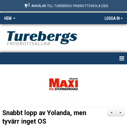
ANMÄLAN TILL TUREBERGS FRIIDROTTSSKOLA 2026
HEM
LOGGA IN
START
NYHETER
OM OSS
BOKNINGSSIDAN
Snabbt lopp av Yolanda, men
<
>
MEDLEM
tyvärr inget OS