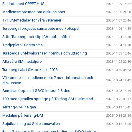
Friidrott med ÖPPET HUS
2023-11-09 18:52
Medlemsmöte med bra diskussioner
2023-11-08 21:58
171 SM-medaljer för våra veteraner
2023-11-07 20:46
Tureberg i fördjupat samarbete med Folkspel
2023-11-06 14:38
Stöd Tureberg och köp ICA-rabbathäfte
2023-11-04 16:38
Tredjeplats i Castorama
2023-11-04 11:10
Turebergs SM-kvalgränser inomhus och uttagning
2023-11-03 12:46
Alla våra SM-medaljörer
2023-11-02 20:30
Tureberg tvåa i SM-pokalen 2023
2023-10-30 08:53
Välkommen till medlemsmöte 7 nov - information och
2023-10-24 14:42
diskussion
Anmälan öppen till SAYO Indoor 2-3 dec
2023-10-23 14:19
100-medaljsvallen sprängd på Terräng-SM i Halmstad
2023-10-22 09:17
Terräng-SM i helgen
2023-10-19 10:41
Medaljer på Terräng-DM
2023-10-14 21:38
Spjutkastning på Sollentunavallen
2023-10-12 16:06
En av Sveriges största ungdomstävlingar - SAYO Indoor -