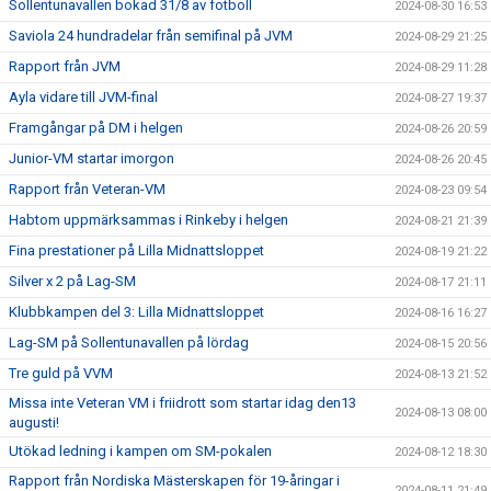
Sollentunavallen bokad 31/8 av fotboll
2024-08-30 16:53
Saviola 24 hundradelar från semifinal på JVM
2024-08-29 21:25
Rapport från JVM
2024-08-29 11:28
Ayla vidare till JVM-final
2024-08-27 19:37
Framgångar på DM i helgen
2024-08-26 20:59
Junior-VM startar imorgon
2024-08-26 20:45
Rapport från Veteran-VM
2024-08-23 09:54
Habtom uppmärksammas i Rinkeby i helgen
2024-08-21 21:39
Fina prestationer på Lilla Midnattsloppet
2024-08-19 21:22
Silver x 2 på Lag-SM
2024-08-17 21:11
Klubbkampen del 3: Lilla Midnattsloppet
2024-08-16 16:27
Lag-SM på Sollentunavallen på lördag
2024-08-15 20:56
Tre guld på VVM
2024-08-13 21:52
Missa inte Veteran VM i friidrott som startar idag den13
2024-08-13 08:00
augusti!
Utökad ledning i kampen om SM-pokalen
2024-08-12 18:30
Rapport från Nordiska Mästerskapen för 19-åringar i
2024-08-11 21:49