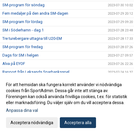
SM-program för söndag
2023-07-30 10:02
Fem medaljer på den andra SM-dagen
2023-07-29 20:12
SM-program för lördag
2023-07-29 09:20
SM i Söderhamn - dag 1
2023-07-28 23:48
Tre turebergare uttagna till U20-EM
2023-07-28 17:33
SM-program för fredag
2023-07-28 07:26
Dags för SM i helgen
2023-07-27 09:57
Alva på EYOF
2023-07-26 22:26
Rapport från Leksands Sparbanksspel
2023-07-24 16:37
Turebergare på Nordiska Juniorlandskampen
2023-07-23 18:10
För att hemsidan ska fungera korrekt använder vi nödvändiga
Fem ungdomar till landslaget
2023-07-19 12:15
cookies från SportAdmin. Dessa går inte att stänga av.
Föreningen kan också använda frivilliga cookies, t.ex. för statistik
Rekord i Tumba
2023-07-15 19:37
eller marknadsföring. Du väljer själv om du vill acceptera dessa.
PB för Jesper på JEM
2023-07-15 19:33
Anpassa dina val
U23-EM: Torsdag
2023-07-14 10:15
JEM med Jesper och Emil
Acceptera nödvändiga
Acceptera alla
2023-07-12 16:56
Svea och friidrottsskolan
2023-07-12 08:26