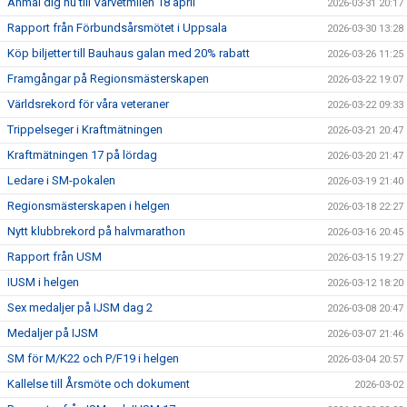
Anmäl dig nu till Varvetmilen 18 april
2026-03-31 20:17
Rapport från Förbundsårsmötet i Uppsala
2026-03-30 13:28
Köp biljetter till Bauhaus galan med 20% rabatt
2026-03-26 11:25
Framgångar på Regionsmästerskapen
2026-03-22 19:07
Världsrekord för våra veteraner
2026-03-22 09:33
Trippelseger i Kraftmätningen
2026-03-21 20:47
Kraftmätningen 17 på lördag
2026-03-20 21:47
Ledare i SM-pokalen
2026-03-19 21:40
Regionsmästerskapen i helgen
2026-03-18 22:27
Nytt klubbrekord på halvmarathon
2026-03-16 20:45
Rapport från USM
2026-03-15 19:27
IUSM i helgen
2026-03-12 18:20
Sex medaljer på IJSM dag 2
2026-03-08 20:47
Medaljer på IJSM
2026-03-07 21:46
SM för M/K22 och P/F19 i helgen
2026-03-04 20:57
Kallelse till Årsmöte och dokument
2026-03-02