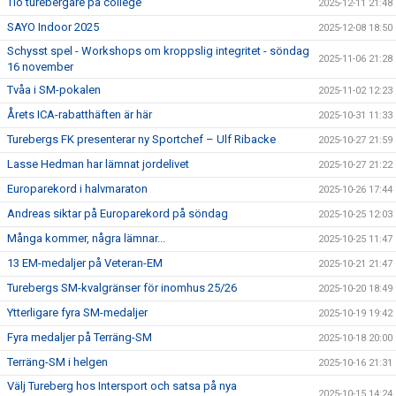
Tio turebergare på college
2025-12-11 21:48
SAYO Indoor 2025
2025-12-08 18:50
Schysst spel - Workshops om kroppslig integritet - söndag
2025-11-06 21:28
16 november
Tvåa i SM-pokalen
2025-11-02 12:23
Årets ICA-rabatthäften är här
2025-10-31 11:33
Turebergs FK presenterar ny Sportchef – Ulf Ribacke
2025-10-27 21:59
Lasse Hedman har lämnat jordelivet
2025-10-27 21:22
Europarekord i halvmaraton
2025-10-26 17:44
Andreas siktar på Europarekord på söndag
2025-10-25 12:03
Många kommer, några lämnar...
2025-10-25 11:47
13 EM-medaljer på Veteran-EM
2025-10-21 21:47
Turebergs SM-kvalgränser för inomhus 25/26
2025-10-20 18:49
Ytterligare fyra SM-medaljer
2025-10-19 19:42
Fyra medaljer på Terräng-SM
2025-10-18 20:00
Terräng-SM i helgen
2025-10-16 21:31
Välj Tureberg hos Intersport och satsa på nya
2025-10-15 14:24