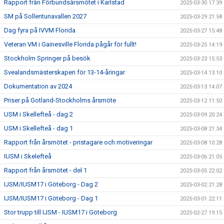
Rapport från Förbundsårsmötet i Karlstad
2025-03-30 17:39
SM på Sollentunavallen 2027
2025-03-29 21:58
Dag fyra på IVVM Florida
2025-03-27 15:48
Veteran VM i Gainesville Florida pågår för fullt!
2025-03-25 14:19
Stockholm Springer på besök
2025-03-23 15:53
Svealandsmästerskapen för 13-14-åringar
2025-03-14 13:10
Dokumentation av 2024
2025-03-13 14:07
Priser på Gotland-Stockholms årsmöte
2025-03-12 11:50
USM i Skellefteå - dag 2
2025-03-09 20:24
USM i Skellefteå - dag 1
2025-03-08 21:34
Rapport från årsmötet - pristagare och motiveringar
2025-03-08 10:28
IUSM i Skelefteå
2025-03-06 21:05
Rapport från årsmötet - del 1
2025-03-05 22:02
IJSM/IUSM17 i Göteborg - Dag 2
2025-03-02 21:28
IJSM/IUSM17 i Göteborg - Dag 1
2025-03-01 22:11
Stor trupp till IJSM - IUSM17 i Göteborg
2025-02-27 19:15