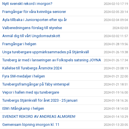
Nytt svenskt rekord i morgon?
2024-02-10 17:19
Framgångar för våra kvinnliga seniorer
2024-02-05 20:14
Ayla tillbaka i Juniorsporten efter sju år
2024-02-04 09:04
Valberedningens förslag till styrelse
2024-02-03
Anmäl dig till vårt Ungdomsutskott
2024-02-02 11:57
Framgångar i helgen
2024-01-28 19:56
Unga turebergare uppmärksammades på Stjärnkväll
2024-01-26 19:38
Tureberg är med i lanseringen av Folkspels satsning JOYNA
2024-01-26 17:34
Kallelse till Turebergs Årsmöte 2024
2024-01-23 08:19
Fyra SM-medaljer i helgen
2024-01-21 22:00
Turebergsframgångar på Täby vinterspel
2024-01-21 18:51
Vepor i hallen med sju turebergare
2024-01-19 16:00
Turebergs Stjärnkväll för året 2023 - 25 januari
2024-01-18 16:26
ISM i Mångkamp i helgen
2024-01-18 14:03
SVENSKT REKORD AV ANDREAS ALMGREN!
2024-01-14 10:29
Gemensam löpning imorgon kl. 11
2024-01-13 20:05