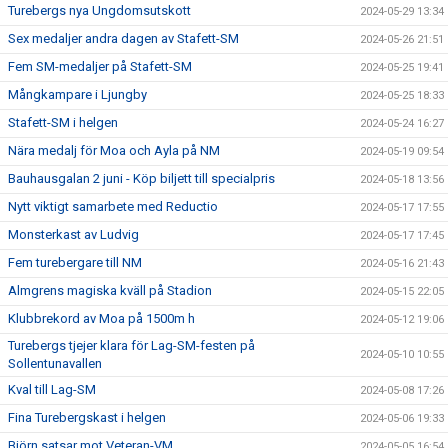
Turebergs nya Ungdomsutskott
2024-05-29 13:34
Sex medaljer andra dagen av Stafett-SM
2024-05-26 21:51
Fem SM-medaljer på Stafett-SM
2024-05-25 19:41
Mångkampare i Ljungby
2024-05-25 18:33
Stafett-SM i helgen
2024-05-24 16:27
Nära medalj för Moa och Ayla på NM
2024-05-19 09:54
Bauhausgalan 2 juni - Köp biljett till specialpris
2024-05-18 13:56
Nytt viktigt samarbete med Reductio
2024-05-17 17:55
Monsterkast av Ludvig
2024-05-17 17:45
Fem turebergare till NM
2024-05-16 21:43
Almgrens magiska kväll på Stadion
2024-05-15 22:05
Klubbrekord av Moa på 1500m h
2024-05-12 19:06
Turebergs tjejer klara för Lag-SM-festen på
2024-05-10 10:55
Sollentunavallen
Kval till Lag-SM
2024-05-08 17:26
Fina Turebergskast i helgen
2024-05-06 19:33
Björn satsar mot Veteran-VM
2024-05-05 16:54