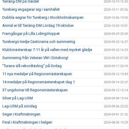
Terräng-DM på Gärdet
2024-10-19 15:50
Tureberg engagerar sig i samhället
2024-10-11 09:26
Dubbla segrar för Tureberg i Stockholmskampen
2024-10-06 19:00
Anmäl er till Terräng-DM Lördag 19 oktober
2024-10-03 10:01
Framgångar på Lilla Lidingöloppet
2024-09-29 20:00
Turebergs tredje Castorama och summering
2024-09-23 16:37
Klubbmästerskap 7-11 år på vallen med mycket glädje
2024-09-22 16:29
Summering från Veteran VM i Göteborg!
2024-09-20 07:30
"Turans slå rekordtävling" på lördag
2024-09-17 20:59
11 nya medaljer på Regionsmästerskapen
2024-09-15 19:49
14 medaljer på Regionsmästerskapet dag 1
2024-09-14 22:27
37 ungdomar till Regionsmästerskapen
2024-09-12 15:14
Silver på Lag-USM
2024-09-08 19:54
Lag-USM på söndag
2024-09-06 22:02
Seger i Kraftmätningen
2024-09-01 21:25
Final i Kraftmätningen i helgen
2024-08-30 19:29