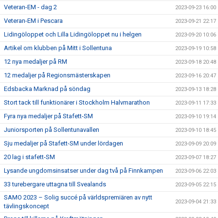
Veteran-EM - dag 2
2023-09-23 16:00
Veteran-EM i Pescara
2023-09-21 22:17
Lidingöloppet och Lilla Lidingöloppet nu i helgen
2023-09-20 10:06
Artikel om klubben på Mitt i Sollentuna
2023-09-19 10:58
12 nya medaljer på RM
2023-09-18 20:48
12 medaljer på Regionsmästerskapen
2023-09-16 20:47
Edsbacka Marknad på söndag
2023-09-13 18:28
Stort tack till funktionärer i Stockholm Halvmarathon
2023-09-11 17:33
Fyra nya medaljer på Stafett-SM
2023-09-10 19:14
Juniorsporten på Sollentunavallen
2023-09-10 18:45
Sju medaljer på Stafett-SM under lördagen
2023-09-09 20:09
20 lag i stafett-SM
2023-09-07 18:27
Lysande ungdomsinsatser under dag två på Finnkampen
2023-09-06 22:03
33 turebergare uttagna till Svealands
2023-09-05 22:15
SAMO 2023 – Solig succé på världspremiären av nytt
2023-09-04 21:33
tävlingskoncept