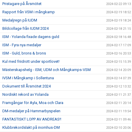
Pristagare på Årsmötet
2024-02-22 09:13
Rapport från VSM i mångkamp
2024-02-19 18:52
Medaljregn på IUDM
2024-02-19 18:24
Bildcollage från IUDM 2024
2024-02-18 21:15
ISM - Yolanda fixade dagens guld
2024-02-18 16:48
ISM - Fyra nya medaljer
2024-02-17 17:09
ISM - Guld, brons & brons
2024-02-16 20:53
Kul med friidrott under sportlovet!
2024-02-15 15:39
Mästerskapshelg - ISM, UDM och Mångkamps-VSM
2024-02-14 20:09
IVSM i Mångkamp i Sollentuna
2024-02-14 07:39
Dokument till Årsmötet 2024
2024-02-12 13:32
Nordiskt rekord av Yolanda
2024-02-11 21:37
Framgångar för Ayla, Moa och Clara
2024-02-11 20:14
DM-medaljer på Hammarbyspelen
2024-02-11 19:54
FANTASTISKT LOPP AV ANDREAS!!
2024-02-11 09:46
Klubbrekordslakt på inomhus-DM
2024-02-10 20:06