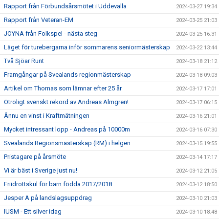
Rapport från Förbundsårsmötet i Uddevalla
2024-03-27 19:34
Rapport från Veteran-EM
2024-03-25 21:03
JOYNA från Folkspel - nästa steg
2024-03-25 16:31
Läget för turebergarna inför sommarens seniormästerskap
2024-03-22 13:44
Två Sjöar Runt
2024-03-18 21:12
Framgångar på Svealands regionmästerskap
2024-03-18 09:03
Artikel om Thomas som lämnar efter 25 år
2024-03-17 17:01
Otroligt svenskt rekord av Andreas Almgren!
2024-03-17 06:15
Ännu en vinst i Kraftmätningen
2024-03-16 21:01
Mycket intressant lopp - Andreas på 10000m
2024-03-16 07:30
Svealands Regionsmästerskap (RM) i helgen
2024-03-15 19:55
Pristagare på årsmöte
2024-03-14 17:17
Vi är bäst i Sverige just nu!
2024-03-12 21:05
Friidrottskul för barn födda 2017/2018
2024-03-12 18:50
Jesper A på landslagsuppdrag
2024-03-10 21:03
IUSM - Ett silver idag
2024-03-10 18:48