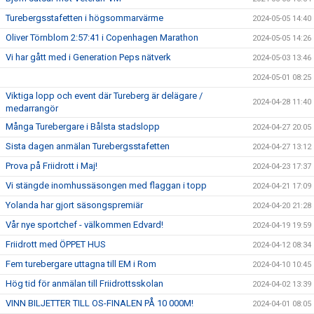
Turebergsstafetten i högsommarvärme
2024-05-05 14:40
Oliver Törnblom 2:57:41 i Copenhagen Marathon
2024-05-05 14:26
Vi har gått med i Generation Peps nätverk
2024-05-03 13:46
2024-05-01 08:25
Viktiga lopp och event där Tureberg är delägare /
2024-04-28 11:40
medarrangör
Många Turebergare i Bålsta stadslopp
2024-04-27 20:05
Sista dagen anmälan Turebergsstafetten
2024-04-27 13:12
Prova på Friidrott i Maj!
2024-04-23 17:37
Vi stängde inomhussäsongen med flaggan i topp
2024-04-21 17:09
Yolanda har gjort säsongspremiär
2024-04-20 21:28
Vår nye sportchef - välkommen Edvard!
2024-04-19 19:59
Friidrott med ÖPPET HUS
2024-04-12 08:34
Fem turebergare uttagna till EM i Rom
2024-04-10 10:45
Hög tid för anmälan till Friidrottsskolan
2024-04-02 13:39
VINN BILJETTER TILL OS-FINALEN PÅ 10 000M!
2024-04-01 08:05