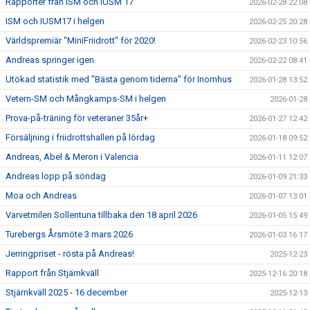
Rapporter från ISM och IUSM 17
2026-02-28 22:08
ISM och IUSM17 i helgen
2026-02-25 20:28
Världspremiär "MiniFriidrott" för 2020!
2026-02-23 10:56
Andreas springer igen
2026-02-22 08:41
Utökad statistik med "Bästa genom tiderna" för Inomhus
2026-01-28 13:52
Vetern-SM och Mångkamps-SM i helgen
2026-01-28
Prova-på-träning för veteraner 35år+
2026-01-27 12:42
Försäljning i friidrottshallen på lördag
2026-01-18 09:52
Andreas, Abel & Meron i Valencia
2026-01-11 12:07
Andreas lopp på söndag
2026-01-09 21:33
Moa och Andreas
2026-01-07 13:01
Varvetmilen Sollentuna tillbaka den 18 april 2026
2026-01-05 15:49
Turebergs Årsmöte 3 mars 2026
2026-01-03 16:17
Jerringpriset - rösta på Andreas!
2025-12-23
Rapport från Stjärnkväll
2025-12-16 20:18
Stjärnkväll 2025 - 16 december
2025-12-13