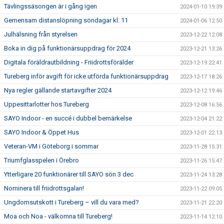
Tävlingssäsongen är i gång igen
2024-01-10 19:39
Gemensam distanslöpning söndagar kl. 11
2024-01-06 12:50
Julhälsning från styrelsen
2023-12-22 12:08
Boka in dig på funktionärsuppdrag för 2024
2023-12-21 13:26
Digitala föräldrautbildning - Friidrottsförälder
2023-12-19 22:41
Tureberg inför avgift för icke utförda funktionärsuppdrag
2023-12-17 18:26
Nya regler gällande startavgifter 2024
2023-12-12 19:46
Uppesittarlotter hos Tureberg
2023-12-08 16:56
SAYO Indoor - en succé i dubbel bemärkelse
2023-12-04 21:22
SAYO Indoor & Öppet Hus
2023-12-01 22:13
Veteran-VM i Göteborg i sommar
2023-11-28 15:31
Triumfglasspelen i Örebro
2023-11-26 15:47
Ytterligare 20 funktionärer till SAYO sön 3 dec
2023-11-24 13:28
Nominera till friidrottsgalan!
2023-11-22 09:05
Ungdomsutskott i Tureberg – vill du vara med?
2023-11-21 22:20
Moa och Noa - välkomna till Tureberg!
2023-11-14 12:10