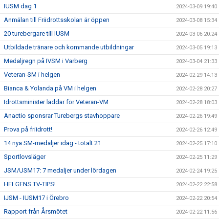
IUSM dag 1
2024-03-09 19:40
Anmälan till Friidrottsskolan är öppen
2024-03-08 15:34
20 turebergare till IUSM
2024-03-06 20:24
Utbildade tränare och kommande utbildningar
2024-03-05 19:13
Medaljregn på IVSM i Varberg
2024-03-04 21:33
Veteran-SM i helgen
2024-02-29 14:13
Bianca & Yolanda på VM i helgen
2024-02-28 20:27
Idrottsminister laddar för Veteran-VM
2024-02-28 18:03
Anactio sponsrar Turebergs stavhoppare
2024-02-26 19:49
Prova på friidrott!
2024-02-26 12:49
14 nya SM-medaljer idag - totalt 21
2024-02-25 17:10
Sportlovsläger
2024-02-25 11:29
JSM/USM17: 7 medaljer under lördagen
2024-02-24 19:25
HELGENS TV-TIPS!
2024-02-22 22:58
IJSM - IUSM17 i Örebro
2024-02-22 20:54
Rapport från Årsmötet
2024-02-22 11:56