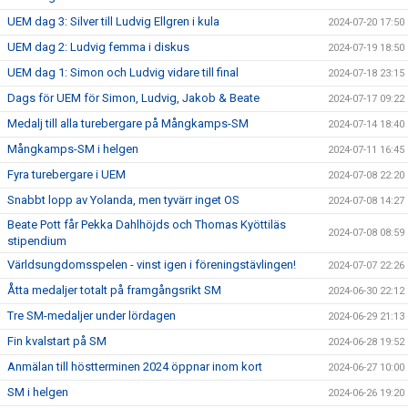
UEM dag 3: Silver till Ludvig Ellgren i kula
2024-07-20 17:50
UEM dag 2: Ludvig femma i diskus
2024-07-19 18:50
UEM dag 1: Simon och Ludvig vidare till final
2024-07-18 23:15
Dags för UEM för Simon, Ludvig, Jakob & Beate
2024-07-17 09:22
Medalj till alla turebergare på Mångkamps-SM
2024-07-14 18:40
Mångkamps-SM i helgen
2024-07-11 16:45
Fyra turebergare i UEM
2024-07-08 22:20
Snabbt lopp av Yolanda, men tyvärr inget OS
2024-07-08 14:27
Beate Pott får Pekka Dahlhöjds och Thomas Kyöttiläs
2024-07-08 08:59
stipendium
Världsungdomsspelen - vinst igen i föreningstävlingen!
2024-07-07 22:26
Åtta medaljer totalt på framgångsrikt SM
2024-06-30 22:12
Tre SM-medaljer under lördagen
2024-06-29 21:13
Fin kvalstart på SM
2024-06-28 19:52
Anmälan till höstterminen 2024 öppnar inom kort
2024-06-27 10:00
SM i helgen
2024-06-26 19:20