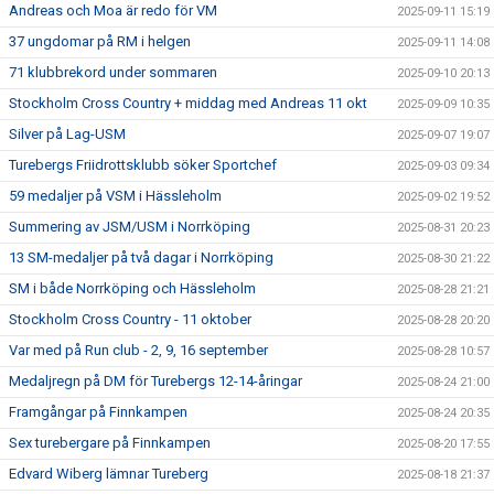
Andreas och Moa är redo för VM
2025-09-11 15:19
37 ungdomar på RM i helgen
2025-09-11 14:08
71 klubbrekord under sommaren
2025-09-10 20:13
Stockholm Cross Country + middag med Andreas 11 okt
2025-09-09 10:35
Silver på Lag-USM
2025-09-07 19:07
Turebergs Friidrottsklubb söker Sportchef
2025-09-03 09:34
59 medaljer på VSM i Hässleholm
2025-09-02 19:52
Summering av JSM/USM i Norrköping
2025-08-31 20:23
13 SM-medaljer på två dagar i Norrköping
2025-08-30 21:22
SM i både Norrköping och Hässleholm
2025-08-28 21:21
Stockholm Cross Country - 11 oktober
2025-08-28 20:20
Var med på Run club - 2, 9, 16 september
2025-08-28 10:57
Medaljregn på DM för Turebergs 12-14-åringar
2025-08-24 21:00
Framgångar på Finnkampen
2025-08-24 20:35
Sex turebergare på Finnkampen
2025-08-20 17:55
Edvard Wiberg lämnar Tureberg
2025-08-18 21:37