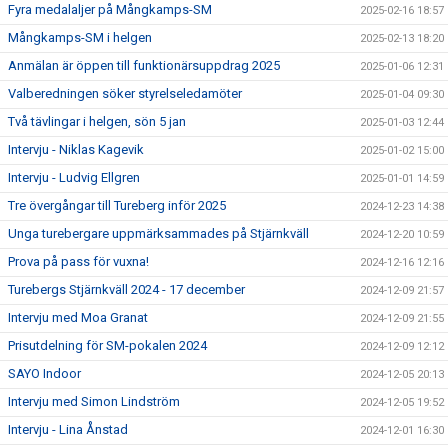
Fyra medalaljer på Mångkamps-SM
2025-02-16 18:57
Mångkamps-SM i helgen
2025-02-13 18:20
Anmälan är öppen till funktionärsuppdrag 2025
2025-01-06 12:31
Valberedningen söker styrelseledamöter
2025-01-04 09:30
Två tävlingar i helgen, sön 5 jan
2025-01-03 12:44
Intervju - Niklas Kagevik
2025-01-02 15:00
Intervju - Ludvig Ellgren
2025-01-01 14:59
Tre övergångar till Tureberg inför 2025
2024-12-23 14:38
Unga turebergare uppmärksammades på Stjärnkväll
2024-12-20 10:59
Prova på pass för vuxna!
2024-12-16 12:16
Turebergs Stjärnkväll 2024 - 17 december
2024-12-09 21:57
Intervju med Moa Granat
2024-12-09 21:55
Prisutdelning för SM-pokalen 2024
2024-12-09 12:12
SAYO Indoor
2024-12-05 20:13
Intervju med Simon Lindström
2024-12-05 19:52
Intervju - Lina Ånstad
2024-12-01 16:30