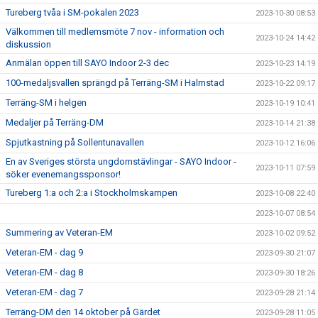
Tureberg tvåa i SM-pokalen 2023
2023-10-30 08:53
Välkommen till medlemsmöte 7 nov - information och
2023-10-24 14:42
diskussion
Anmälan öppen till SAYO Indoor 2-3 dec
2023-10-23 14:19
100-medaljsvallen sprängd på Terräng-SM i Halmstad
2023-10-22 09:17
Terräng-SM i helgen
2023-10-19 10:41
Medaljer på Terräng-DM
2023-10-14 21:38
Spjutkastning på Sollentunavallen
2023-10-12 16:06
En av Sveriges största ungdomstävlingar - SAYO Indoor -
2023-10-11 07:59
söker evenemangssponsor!
Tureberg 1:a och 2:a i Stockholmskampen
2023-10-08 22:40
2023-10-07 08:54
Summering av Veteran-EM
2023-10-02 09:52
Veteran-EM - dag 9
2023-09-30 21:07
Veteran-EM - dag 8
2023-09-30 18:26
Veteran-EM - dag 7
2023-09-28 21:14
Terräng-DM den 14 oktober på Gärdet
2023-09-28 11:05