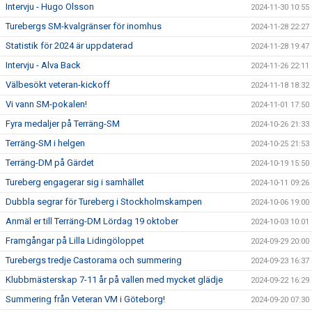
Intervju - Hugo Olsson
2024-11-30 10:55
Turebergs SM-kvalgränser för inomhus
2024-11-28 22:27
Statistik för 2024 är uppdaterad
2024-11-28 19:47
Intervju - Alva Back
2024-11-26 22:11
Välbesökt veteran-kickoff
2024-11-18 18:32
Vi vann SM-pokalen!
2024-11-01 17:50
Fyra medaljer på Terräng-SM
2024-10-26 21:33
Terräng-SM i helgen
2024-10-25 21:53
Terräng-DM på Gärdet
2024-10-19 15:50
Tureberg engagerar sig i samhället
2024-10-11 09:26
Dubbla segrar för Tureberg i Stockholmskampen
2024-10-06 19:00
Anmäl er till Terräng-DM Lördag 19 oktober
2024-10-03 10:01
Framgångar på Lilla Lidingöloppet
2024-09-29 20:00
Turebergs tredje Castorama och summering
2024-09-23 16:37
Klubbmästerskap 7-11 år på vallen med mycket glädje
2024-09-22 16:29
Summering från Veteran VM i Göteborg!
2024-09-20 07:30