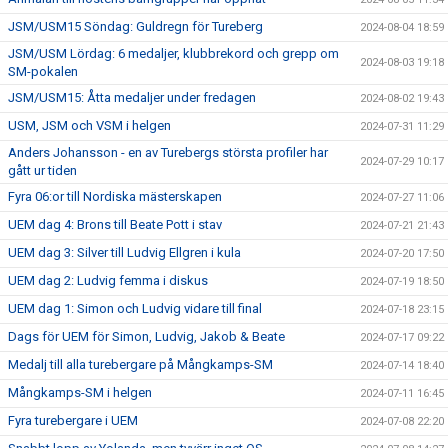
JSM/USM15 Söndag: Guldregn för Tureberg
2024-08-04 18:59
JSM/USM Lördag: 6 medaljer, klubbrekord och grepp om
2024-08-03 19:18
SM-pokalen
JSM/USM15: Åtta medaljer under fredagen
2024-08-02 19:43
USM, JSM och VSM i helgen
2024-07-31 11:29
Anders Johansson - en av Turebergs största profiler har
2024-07-29 10:17
gått ur tiden
Fyra 06:or till Nordiska mästerskapen
2024-07-27 11:06
UEM dag 4: Brons till Beate Pott i stav
2024-07-21 21:43
UEM dag 3: Silver till Ludvig Ellgren i kula
2024-07-20 17:50
UEM dag 2: Ludvig femma i diskus
2024-07-19 18:50
UEM dag 1: Simon och Ludvig vidare till final
2024-07-18 23:15
Dags för UEM för Simon, Ludvig, Jakob & Beate
2024-07-17 09:22
Medalj till alla turebergare på Mångkamps-SM
2024-07-14 18:40
Mångkamps-SM i helgen
2024-07-11 16:45
Fyra turebergare i UEM
2024-07-08 22:20