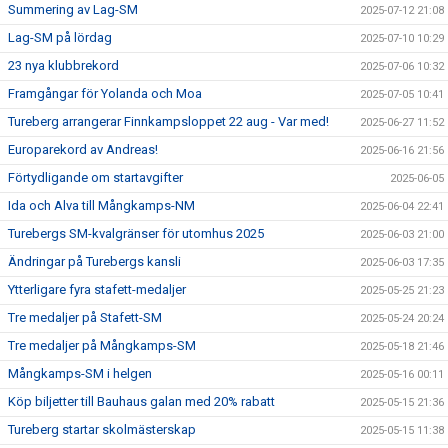
Summering av Lag-SM
2025-07-12 21:08
Lag-SM på lördag
2025-07-10 10:29
23 nya klubbrekord
2025-07-06 10:32
Framgångar för Yolanda och Moa
2025-07-05 10:41
Tureberg arrangerar Finnkampsloppet 22 aug - Var med!
2025-06-27 11:52
Europarekord av Andreas!
2025-06-16 21:56
Förtydligande om startavgifter
2025-06-05
Ida och Alva till Mångkamps-NM
2025-06-04 22:41
Turebergs SM-kvalgränser för utomhus 2025
2025-06-03 21:00
Ändringar på Turebergs kansli
2025-06-03 17:35
Ytterligare fyra stafett-medaljer
2025-05-25 21:23
Tre medaljer på Stafett-SM
2025-05-24 20:24
Tre medaljer på Mångkamps-SM
2025-05-18 21:46
Mångkamps-SM i helgen
2025-05-16 00:11
Köp biljetter till Bauhaus galan med 20% rabatt
2025-05-15 21:36
Tureberg startar skolmästerskap
2025-05-15 11:38