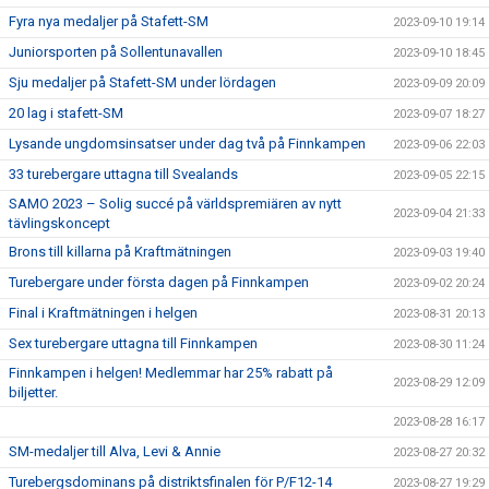
Fyra nya medaljer på Stafett-SM
2023-09-10 19:14
Juniorsporten på Sollentunavallen
2023-09-10 18:45
Sju medaljer på Stafett-SM under lördagen
2023-09-09 20:09
20 lag i stafett-SM
2023-09-07 18:27
Lysande ungdomsinsatser under dag två på Finnkampen
2023-09-06 22:03
33 turebergare uttagna till Svealands
2023-09-05 22:15
SAMO 2023 – Solig succé på världspremiären av nytt
2023-09-04 21:33
tävlingskoncept
Brons till killarna på Kraftmätningen
2023-09-03 19:40
Turebergare under första dagen på Finnkampen
2023-09-02 20:24
Final i Kraftmätningen i helgen
2023-08-31 20:13
Sex turebergare uttagna till Finnkampen
2023-08-30 11:24
Finnkampen i helgen! Medlemmar har 25% rabatt på
2023-08-29 12:09
biljetter.
2023-08-28 16:17
SM-medaljer till Alva, Levi & Annie
2023-08-27 20:32
Turebergsdominans på distriktsfinalen för P/F12-14
2023-08-27 19:29