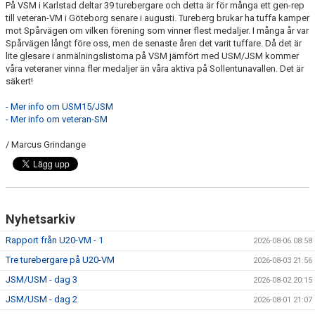
På VSM i Karlstad deltar 39 turebergare och detta är för många ett gen-rep
till veteran-VM i Göteborg senare i augusti. Tureberg brukar ha tuffa kamper
mot Spårvägen om vilken förening som vinner flest medaljer. I många år var
Spårvägen långt före oss, men de senaste åren det varit tuffare. Då det är
lite glesare i anmälningslistorna på VSM jämfört med USM/JSM kommer
våra veteraner vinna fler medaljer än våra aktiva på Sollentunavallen. Det är
säkert!
- Mer info om USM15/JSM
- Mer info om veteran-SM
/ Marcus Grindange
Nyhetsarkiv
Rapport från U20-VM - 1
2026-08-06 08:58
Tre turebergare på U20-VM
2026-08-03 21:56
JSM/USM - dag 3
2026-08-02 20:15
JSM/USM - dag 2
2026-08-01 21:07