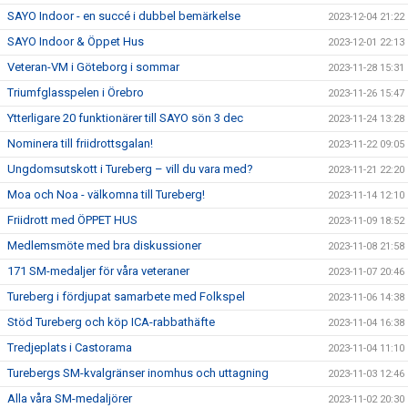
SAYO Indoor - en succé i dubbel bemärkelse
2023-12-04 21:22
SAYO Indoor & Öppet Hus
2023-12-01 22:13
Veteran-VM i Göteborg i sommar
2023-11-28 15:31
Triumfglasspelen i Örebro
2023-11-26 15:47
Ytterligare 20 funktionärer till SAYO sön 3 dec
2023-11-24 13:28
Nominera till friidrottsgalan!
2023-11-22 09:05
Ungdomsutskott i Tureberg – vill du vara med?
2023-11-21 22:20
Moa och Noa - välkomna till Tureberg!
2023-11-14 12:10
Friidrott med ÖPPET HUS
2023-11-09 18:52
Medlemsmöte med bra diskussioner
2023-11-08 21:58
171 SM-medaljer för våra veteraner
2023-11-07 20:46
Tureberg i fördjupat samarbete med Folkspel
2023-11-06 14:38
Stöd Tureberg och köp ICA-rabbathäfte
2023-11-04 16:38
Tredjeplats i Castorama
2023-11-04 11:10
Turebergs SM-kvalgränser inomhus och uttagning
2023-11-03 12:46
Alla våra SM-medaljörer
2023-11-02 20:30