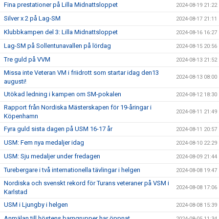
Fina prestationer på Lilla Midnattsloppet
2024-08-19 21:22
Silver x 2 på Lag-SM
2024-08-17 21:11
Klubbkampen del 3: Lilla Midnattsloppet
2024-08-16 16:27
Lag-SM på Sollentunavallen på lördag
2024-08-15 20:56
Tre guld på VVM
2024-08-13 21:52
Missa inte Veteran VM i friidrott som startar idag den13
2024-08-13 08:00
augusti!
Utökad ledning i kampen om SM-pokalen
2024-08-12 18:30
Rapport från Nordiska Mästerskapen för 19-åringar i
2024-08-11 21:49
Köpenhamn
Fyra guld sista dagen på USM 16-17 år
2024-08-11 20:57
USM: Fem nya medaljer idag
2024-08-10 22:29
USM: Sju medaljer under fredagen
2024-08-09 21:44
Turebergare i två internationella tävlingar i helgen
2024-08-08 19:47
Nordiska och svenskt rekord för Turans veteraner på VSM i
2024-08-08 17:06
Karlstad
USM i Ljungby i helgen
2024-08-08 15:39
Anmälan till höstens barngrupper har öppnat
2024-08-05 11:34