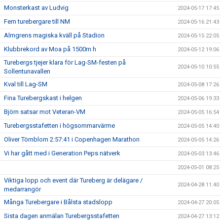
Monsterkast av Ludvig
2024-05-17 17:45
Fem turebergare till NM
2024-05-16 21:43
Almgrens magiska kväll på Stadion
2024-05-15 22:05
Klubbrekord av Moa på 1500m h
2024-05-12 19:06
Turebergs tjejer klara för Lag-SM-festen på
2024-05-10 10:55
Sollentunavallen
Kval till Lag-SM
2024-05-08 17:26
Fina Turebergskast i helgen
2024-05-06 19:33
Björn satsar mot Veteran-VM
2024-05-05 16:54
Turebergsstafetten i högsommarvärme
2024-05-05 14:40
Oliver Törnblom 2:57:41 i Copenhagen Marathon
2024-05-05 14:26
Vi har gått med i Generation Peps nätverk
2024-05-03 13:46
2024-05-01 08:25
Viktiga lopp och event där Tureberg är delägare /
2024-04-28 11:40
medarrangör
Många Turebergare i Bålsta stadslopp
2024-04-27 20:05
Sista dagen anmälan Turebergsstafetten
2024-04-27 13:12