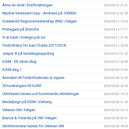
Ännu en vinst i Kraftmätningen
2024-03-16 21:01
Mycket intressant lopp - Andreas på 10000m
2024-03-16 07:30
Svealands Regionsmästerskap (RM) i helgen
2024-03-15 19:55
Pristagare på årsmöte
2024-03-14 17:17
Vi är bäst i Sverige just nu!
2024-03-12 21:05
Friidrottskul för barn födda 2017/2018
2024-03-12 18:50
Jesper A på landslagsuppdrag
2024-03-10 21:03
IUSM - Ett silver idag
2024-03-10 18:48
IUSM dag 1
2024-03-09 19:40
Anmälan till Friidrottsskolan är öppen
2024-03-08 15:34
20 turebergare till IUSM
2024-03-06 20:24
Utbildade tränare och kommande utbildningar
2024-03-05 19:13
Medaljregn på IVSM i Varberg
2024-03-04 21:33
Veteran-SM i helgen
2024-02-29 14:13
Bianca & Yolanda på VM i helgen
2024-02-28 20:27
Idrottsminister laddar för Veteran-VM
2024-02-28 18:03