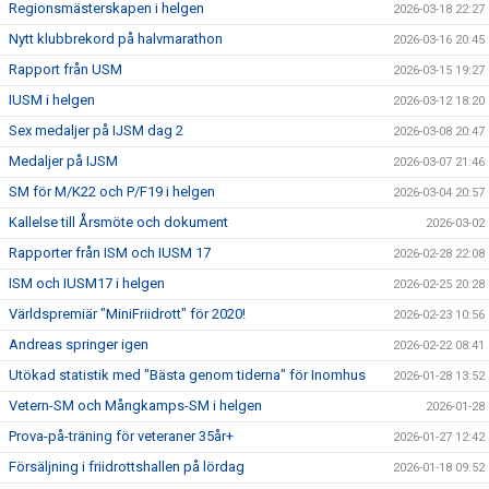
Regionsmästerskapen i helgen
2026-03-18 22:27
Nytt klubbrekord på halvmarathon
2026-03-16 20:45
Rapport från USM
2026-03-15 19:27
IUSM i helgen
2026-03-12 18:20
Sex medaljer på IJSM dag 2
2026-03-08 20:47
Medaljer på IJSM
2026-03-07 21:46
SM för M/K22 och P/F19 i helgen
2026-03-04 20:57
Kallelse till Årsmöte och dokument
2026-03-02
Rapporter från ISM och IUSM 17
2026-02-28 22:08
ISM och IUSM17 i helgen
2026-02-25 20:28
Världspremiär "MiniFriidrott" för 2020!
2026-02-23 10:56
Andreas springer igen
2026-02-22 08:41
Utökad statistik med "Bästa genom tiderna" för Inomhus
2026-01-28 13:52
Vetern-SM och Mångkamps-SM i helgen
2026-01-28
Prova-på-träning för veteraner 35år+
2026-01-27 12:42
Försäljning i friidrottshallen på lördag
2026-01-18 09:52