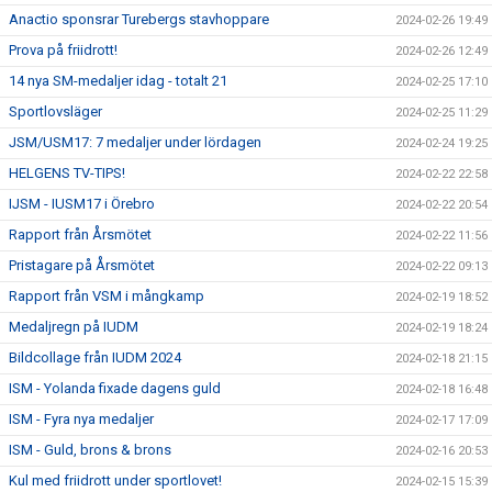
Anactio sponsrar Turebergs stavhoppare
2024-02-26 19:49
Prova på friidrott!
2024-02-26 12:49
14 nya SM-medaljer idag - totalt 21
2024-02-25 17:10
Sportlovsläger
2024-02-25 11:29
JSM/USM17: 7 medaljer under lördagen
2024-02-24 19:25
HELGENS TV-TIPS!
2024-02-22 22:58
IJSM - IUSM17 i Örebro
2024-02-22 20:54
Rapport från Årsmötet
2024-02-22 11:56
Pristagare på Årsmötet
2024-02-22 09:13
Rapport från VSM i mångkamp
2024-02-19 18:52
Medaljregn på IUDM
2024-02-19 18:24
Bildcollage från IUDM 2024
2024-02-18 21:15
ISM - Yolanda fixade dagens guld
2024-02-18 16:48
ISM - Fyra nya medaljer
2024-02-17 17:09
ISM - Guld, brons & brons
2024-02-16 20:53
Kul med friidrott under sportlovet!
2024-02-15 15:39