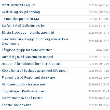
Vinst i kvalet till Lag-SM
2026-05-24 20:40
Kval till Lag-SM på söndag
2026-05-23 21:59
15 medaljer på Stafett-SM
2026-05-17 18:05
Stafett-SM på Sollentunavallen
2026-05-14 16:17
Bålsta Stadslopp = utomhuspremiär!
2026-04-26 19:14
Turan Run Club - Löpgrupp för dig som vill löpa
2026-04-08 17:10
tillsammans
Långlöpargrupp för äldre veteraner
2026-04-06
Anmäl dig nu till Varvetmilen 18 april
2026-03-31 20:17
Rapport från Förbundsårsmötet i Uppsala
2026-03-30 13:28
Köp biljetter till Bauhaus galan med 20% rabatt
2026-03-26 11:25
Framgångar på Regionsmästerskapen
2026-03-22 19:07
Världsrekord för våra veteraner
2026-03-22 09:33
Trippelseger i Kraftmätningen
2026-03-21 20:47
Kraftmätningen 17 på lördag
2026-03-20 21:47
Ledare i SM-pokalen
2026-03-19 21:40