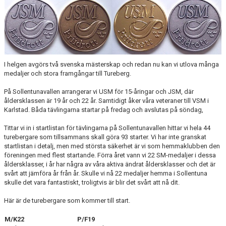
ARRANGEMANG
STATISTIK & RESULTAT
FUNKTIONÄR
I helgen avgörs två svenska mästerskap och redan nu kan vi utlova många
medaljer och stora framgångar till Tureberg.
TÄVLINGAR
På Sollentunavallen arrangerar vi USM för 15-åringar och JSM, där
KONTAKT
åldersklassen är 19 år och 22 år. Samtidigt åker våra veteraner till VSM i
Karlstad. Båda tävlingarna startar på fredag och avslutas på söndag,
UTBILDNING
Tittar vi in i startlistan för tävlingarna på Sollentunavallen hittar vi hela 44
turebergare som tillsammans skall göra 93 starter. Vi har inte granskat
KALENDER
startlistan i detalj, men med största säkerhet är vi som hemmaklubben den
föreningen med flest startande. Förra året vann vi 22 SM-medaljer i dessa
åldersklasser, i år har några av våra aktiva ändrat åldersklasser och det är
svårt att jämföra år från år. Skulle vi nå 22 medaljer hemma i Sollentuna
skulle det vara fantastiskt, troligtvis är blir det svårt att nå dit.
Här är de turebergare som kommer till start.
M/K22
P/F19