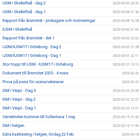
USM i Skellefteå - dag 2
2025-03-09 20:24
USM i Skellefteå - dag 1
2025-03-08 21:34
Rapport från årsmötet - pristagare och motiveringar
2025-03-08 10:28
IUSM i Skelefteå
2025-03-06 21:05
Rapport från årsmötet - del 1
2025-03-05 22:02
IJSM/IUSM17 i Göteborg - Dag 2
2025-03-02 21:28
IJSM/IUSM17 i Göteborg - Dag 1
2025-03-01 22:11
Stor trupp till IJSM - IUSM17 i Göteborg
2025-02-27 19:15
Dokument till årsmötet 2025 - 4 mars
2025-02-26
Prova på pass för vuxna/veteraner
2025-02-25
ISM i Växjö - Dag 3
2025-02-23 22:20
ISM i Växjö - dag 2
2025-02-22 22:27
ISM i Växjö - Dag 1
2025-02-22 12:01
Varvetmilen kommer till Sollentuna 1 maj
2025-02-19 21:40
ISM i helgen
2025-02-19 17:40
Extra kasttävling i helgen, lördag 22 Feb
2025-02-18