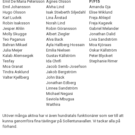
Emil De Maria Petersson
Agnes Olsson
P/F15
Emil Johansson
Alvha Lind
Amanda Oja
Hugo Olsson
Isak Stieberth Siljedahl
Elise Wiklund
Karl Ludvik
Lina Ånstad
Freja Ahlepil
Robin Isaksson
Norah Lind
Freja Kagevik
Jesper Ahlin
Robin Göransson
Gabriel Melander
Molly Skugge
Albert Ziegler
Jonathan Dalid
Teo Paganus
Alva Back
Livia Sandström
Bahran Mikael
Ayla Hallberg Hossain
Moa Kjöraas
Julia Meijer
Emilia Nielsen
Oskar Källström
Kalab Alemsegek
Gustav Källström
Peter Blyckert
Tesfay
Ida Chrifi
Stephanie Rimer
Moa Granat
Jacob Semb-Josefson
Tindra Asklund
Jakob Bergström
Valter Kjellberg
John Bäck
Jonathan Edberg
Linnea Sandström
Michael Negasi
Saviola Mbugua
Waithira
Utöver många aktiva har vi även hundratals funktionärer som ser till att
kunna genomföra fina tävlingar på Sollentunavallen. Vi tackar alla på
förhand.