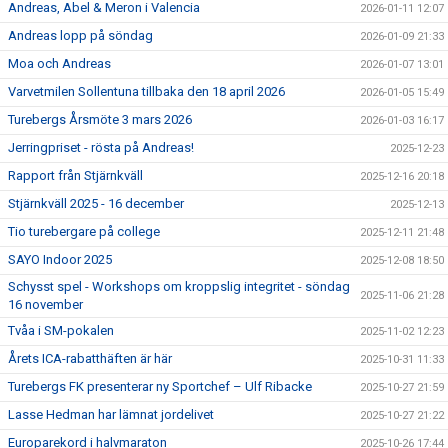
Andreas, Abel & Meron i Valencia
2026-01-11 12:07
Andreas lopp på söndag
2026-01-09 21:33
Moa och Andreas
2026-01-07 13:01
Varvetmilen Sollentuna tillbaka den 18 april 2026
2026-01-05 15:49
Turebergs Årsmöte 3 mars 2026
2026-01-03 16:17
Jerringpriset - rösta på Andreas!
2025-12-23
Rapport från Stjärnkväll
2025-12-16 20:18
Stjärnkväll 2025 - 16 december
2025-12-13
Tio turebergare på college
2025-12-11 21:48
SAYO Indoor 2025
2025-12-08 18:50
Schysst spel - Workshops om kroppslig integritet - söndag
2025-11-06 21:28
16 november
Tvåa i SM-pokalen
2025-11-02 12:23
Årets ICA-rabatthäften är här
2025-10-31 11:33
Turebergs FK presenterar ny Sportchef – Ulf Ribacke
2025-10-27 21:59
Lasse Hedman har lämnat jordelivet
2025-10-27 21:22
Europarekord i halvmaraton
2025-10-26 17:44