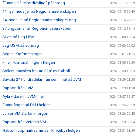
"Turans slå rekordtävling" på lördag
2024-09-17 20:59
11 nya medaljer på Regionsmästerskapen
2024-09-15 19:49
14 medaljer på Regionsmästerskapet dag 1
2024-09-14 22:27
37 ungdomar till Regionsmästerskapen
2024-09-12 15:14
Silver på Lag-USM
2024-09-08 19:54
Lag-USM på söndag
2024-09-06 22:02
Seger i Kraftmätningen
2024-09-01 21:25
Final i Kraftmätningen i helgen
2024-08-30 19:29
Sollentunavallen bokad 31/8 av fotboll
2024-08-30 16:53
Saviola 24 hundradelar från semifinal på JVM
2024-08-29 21:25
Rapport från JVM
2024-08-29 11:28
Ayla vidare till JVM-final
2024-08-27 19:37
Framgångar på DM i helgen
2024-08-26 20:59
Junior-VM startar imorgon
2024-08-26 20:45
Rapport från Veteran-VM
2024-08-23 09:54
Habtom uppmärksammas i Rinkeby i helgen
2024-08-21 21:39