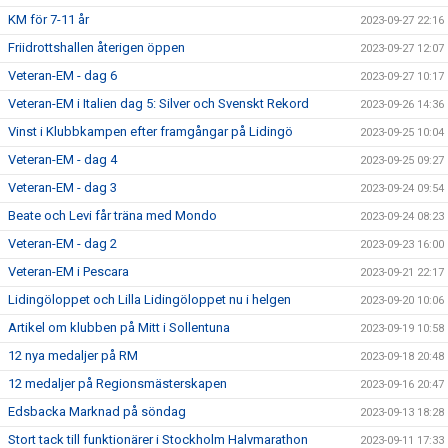
KM för 7-11 år
2023-09-27 22:16
Friidrottshallen återigen öppen
2023-09-27 12:07
Veteran-EM - dag 6
2023-09-27 10:17
Veteran-EM i Italien dag 5: Silver och Svenskt Rekord
2023-09-26 14:36
Vinst i Klubbkampen efter framgångar på Lidingö
2023-09-25 10:04
Veteran-EM - dag 4
2023-09-25 09:27
Veteran-EM - dag 3
2023-09-24 09:54
Beate och Levi får träna med Mondo
2023-09-24 08:23
Veteran-EM - dag 2
2023-09-23 16:00
Veteran-EM i Pescara
2023-09-21 22:17
Lidingöloppet och Lilla Lidingöloppet nu i helgen
2023-09-20 10:06
Artikel om klubben på Mitt i Sollentuna
2023-09-19 10:58
12 nya medaljer på RM
2023-09-18 20:48
12 medaljer på Regionsmästerskapen
2023-09-16 20:47
Edsbacka Marknad på söndag
2023-09-13 18:28
Stort tack till funktionärer i Stockholm Halvmarathon
2023-09-11 17:33