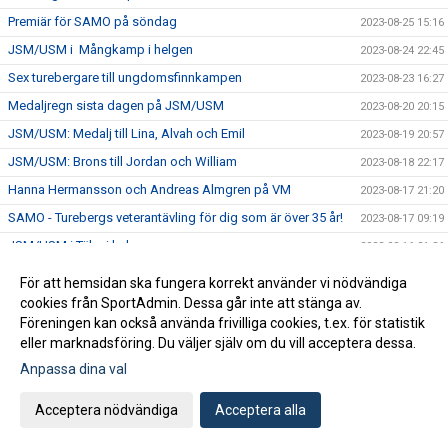
Premiär för SAMO på söndag
2023-08-25 15:16
JSM/USM i Mångkamp i helgen
2023-08-24 22:45
Sex turebergare till ungdomsfinnkampen
2023-08-23 16:27
Medaljregn sista dagen på JSM/USM
2023-08-20 20:15
JSM/USM: Medalj till Lina, Alvah och Emil
2023-08-19 20:57
JSM/USM: Brons till Jordan och William
2023-08-18 22:17
Hanna Hermansson och Andreas Almgren på VM
2023-08-17 21:20
SAMO - Turebergs veterantävling för dig som är över 35 år!
2023-08-17 09:19
JSM/USM i Täby i helgen
2023-08-16 21:36
Turebergsveteranerna plockade 69 medaljer totalt på VSM!
2023-08-15 16:33
För att hemsidan ska fungera korrekt använder vi nödvändiga
Årsbästa på 1500 för Yolanda Ngarambe
cookies från SportAdmin. Dessa går inte att stänga av.
2023-08-14 10:34
Föreningen kan också använda frivilliga cookies, t.ex. för statistik
14 nya SM-medaljer - totalt 29 medaljer
2023-08-13 18:44
eller marknadsföring. Du väljer själv om du vill acceptera dessa.
Spektakulär stavseger för Jacob Semb-Josefson på USM
2023-08-12 19:02
Anpassa dina val
Åtta medaljer på JSM/USM på fredagen
2023-08-11 22:17
Acceptera nödvändiga
Acceptera alla
Inbjudan till grenkväll - Gång!
2023-08-11 15:52
Emma sexa på stafetten på JEM
2023-08-10 22:12