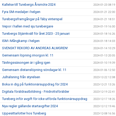
Kallelse till Turebergs Årsmöte 2024
2024-01-23 08:19
Fyra SM-medaljer i helgen
2024-01-21 22:00
Turebergsframgångar på Täby vinterspel
2024-01-21 18:51
Vepor i hallen med sju turebergare
2024-01-19 16:00
Turebergs Stjärnkväll för året 2023 - 25 januari
2024-01-18 16:26
ISM i Mångkamp i helgen
2024-01-18 14:03
SVENSKT REKORD AV ANDREAS ALMGREN!
2024-01-14 10:29
Gemensam löpning imorgon kl. 11
2024-01-13 20:05
Tävlingssäsongen är i gång igen
2024-01-10 19:39
Gemensam distanslöpning söndagar kl. 11
2024-01-06 12:50
Julhälsning från styrelsen
2023-12-22 12:08
Boka in dig på funktionärsuppdrag för 2024
2023-12-21 13:26
Digitala föräldrautbildning - Friidrottsförälder
2023-12-19 22:41
Tureberg inför avgift för icke utförda funktionärsuppdrag
2023-12-17 18:26
Nya regler gällande startavgifter 2024
2023-12-12 19:46
Uppesittarlotter hos Tureberg
2023-12-08 16:56