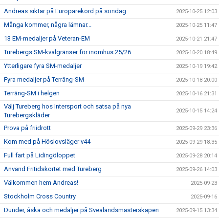
Andreas siktar på Europarekord på söndag
2025-10-25 12:03
Många kommer, några lämnar...
2025-10-25 11:47
13 EM-medaljer på Veteran-EM
2025-10-21 21:47
Turebergs SM-kvalgränser för inomhus 25/26
2025-10-20 18:49
Ytterligare fyra SM-medaljer
2025-10-19 19:42
Fyra medaljer på Terräng-SM
2025-10-18 20:00
Terräng-SM i helgen
2025-10-16 21:31
Välj Tureberg hos Intersport och satsa på nya
2025-10-15 14:24
Turebergskläder
Prova på friidrott
2025-09-29 23:36
Kom med på Höslovsläger v44
2025-09-29 18:35
Full fart på Lidingöloppet
2025-09-28 20:14
Använd Fritidskortet med Tureberg
2025-09-26 14:03
Välkommen hem Andreas!
2025-09-23
Stockholm Cross Country
2025-09-16
Dunder, åska och medaljer på Svealandsmästerskapen
2025-09-15 13:34