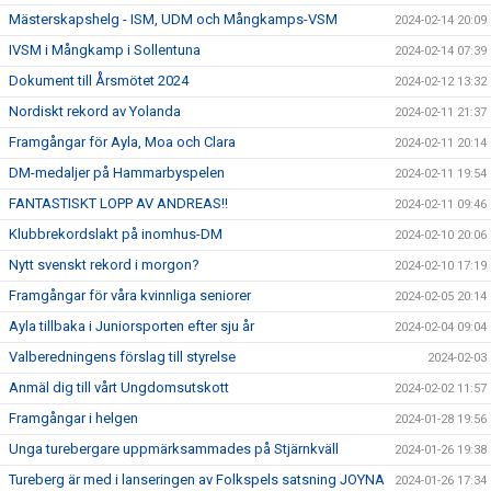
Mästerskapshelg - ISM, UDM och Mångkamps-VSM
2024-02-14 20:09
IVSM i Mångkamp i Sollentuna
2024-02-14 07:39
Dokument till Årsmötet 2024
2024-02-12 13:32
Nordiskt rekord av Yolanda
2024-02-11 21:37
Framgångar för Ayla, Moa och Clara
2024-02-11 20:14
DM-medaljer på Hammarbyspelen
2024-02-11 19:54
FANTASTISKT LOPP AV ANDREAS!!
2024-02-11 09:46
Klubbrekordslakt på inomhus-DM
2024-02-10 20:06
Nytt svenskt rekord i morgon?
2024-02-10 17:19
Framgångar för våra kvinnliga seniorer
2024-02-05 20:14
Ayla tillbaka i Juniorsporten efter sju år
2024-02-04 09:04
Valberedningens förslag till styrelse
2024-02-03
Anmäl dig till vårt Ungdomsutskott
2024-02-02 11:57
Framgångar i helgen
2024-01-28 19:56
Unga turebergare uppmärksammades på Stjärnkväll
2024-01-26 19:38
Tureberg är med i lanseringen av Folkspels satsning JOYNA
2024-01-26 17:34