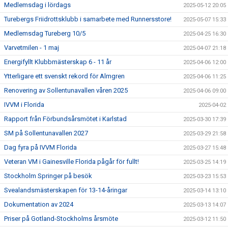
Medlemsdag i lördags
2025-05-12 20:05
Turebergs Friidrottsklubb i samarbete med Runnersstore!
2025-05-07 15:33
Medlemsdag Tureberg 10/5
2025-04-25 16:30
Varvetmilen - 1 maj
2025-04-07 21:18
Energifyllt Klubbmästerskap 6 - 11 år
2025-04-06 12:00
Ytterligare ett svenskt rekord för Almgren
2025-04-06 11:25
Renovering av Sollentunavallen våren 2025
2025-04-06 09:00
IVVM i Florida
2025-04-02
Rapport från Förbundsårsmötet i Karlstad
2025-03-30 17:39
SM på Sollentunavallen 2027
2025-03-29 21:58
Dag fyra på IVVM Florida
2025-03-27 15:48
Veteran VM i Gainesville Florida pågår för fullt!
2025-03-25 14:19
Stockholm Springer på besök
2025-03-23 15:53
Svealandsmästerskapen för 13-14-åringar
2025-03-14 13:10
Dokumentation av 2024
2025-03-13 14:07
Priser på Gotland-Stockholms årsmöte
2025-03-12 11:50