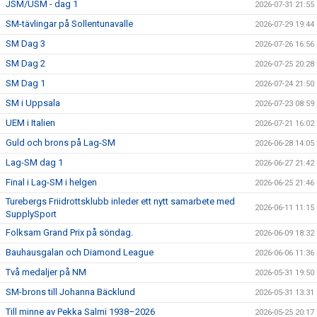
JSM/USM - dag 1
2026-07-31 21:55
SM-tävlingar på Sollentunavalle
2026-07-29 19:44
SM Dag 3
2026-07-26 16:56
SM Dag 2
2026-07-25 20:28
SM Dag 1
2026-07-24 21:50
SM i Uppsala
2026-07-23 08:59
UEM i Italien
2026-07-21 16:02
Guld och brons på Lag-SM
2026-06-28 14:05
Lag-SM dag 1
2026-06-27 21:42
Final i Lag-SM i helgen
2026-06-25 21:46
Turebergs Friidrottsklubb inleder ett nytt samarbete med
2026-06-11 11:15
SupplySport
Folksam Grand Prix på söndag.
2026-06-09 18:32
Bauhausgalan och Diamond League
2026-06-06 11:36
Två medaljer på NM
2026-05-31 19:50
SM-brons till Johanna Bäcklund
2026-05-31 13:31
Till minne av Pekka Salmi 1938–2026
2026-05-25 20:17