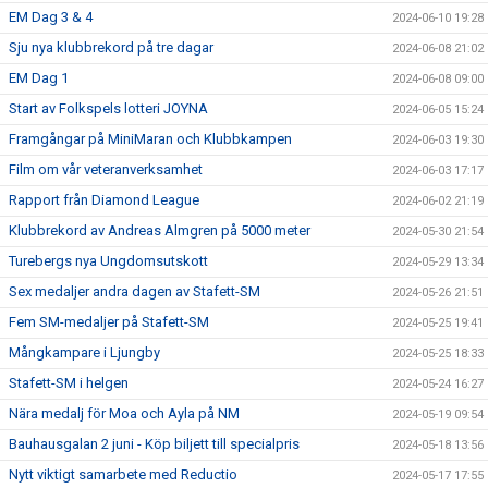
EM Dag 3 & 4
2024-06-10 19:28
Sju nya klubbrekord på tre dagar
2024-06-08 21:02
EM Dag 1
2024-06-08 09:00
Start av Folkspels lotteri JOYNA
2024-06-05 15:24
Framgångar på MiniMaran och Klubbkampen
2024-06-03 19:30
Film om vår veteranverksamhet
2024-06-03 17:17
Rapport från Diamond League
2024-06-02 21:19
Klubbrekord av Andreas Almgren på 5000 meter
2024-05-30 21:54
Turebergs nya Ungdomsutskott
2024-05-29 13:34
Sex medaljer andra dagen av Stafett-SM
2024-05-26 21:51
Fem SM-medaljer på Stafett-SM
2024-05-25 19:41
Mångkampare i Ljungby
2024-05-25 18:33
Stafett-SM i helgen
2024-05-24 16:27
Nära medalj för Moa och Ayla på NM
2024-05-19 09:54
Bauhausgalan 2 juni - Köp biljett till specialpris
2024-05-18 13:56
Nytt viktigt samarbete med Reductio
2024-05-17 17:55