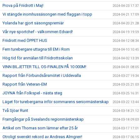
Prova på Friidrott i Maj!
2024-04-23 17:37
Vi stängde inomhussäsongen med flaggan i topp
2024-04-21 17:09
Yolanda har gjort säsongspremiär
2024-04-20 21:28
Vår nye sportchef - välkommen Edvard!
2024-04-19 19:59
Friidrott med ÖPPET HUS
2024-04-12 08:34
Fem turebergare uttagna till EM i Rom
2024-04-10 10:45
Hög tid för anmälan till Friidrottsskolan
2024-04-02 13:39
VINN BILJETTER TILL OS-FINALEN PÅ 10 000M!
2024-04-01 08:05
Rapport från Förbundsårsmötet i Uddevalla
2024-03-27 19:34
Rapport från Veteran-EM
2024-03-25 21:03
JOYNA från Folkspel - nästa steg
2024-03-25 16:31
Läget för turebergarna inför sommarens seniormästerskap
2024-03-22 13:44
Två Sjöar Runt
2024-03-18 21:12
Framgångar på Svealands regionmästerskap
2024-03-18 09:03
Artikel om Thomas som lämnar efter 25 år
2024-03-17 17:01
Otroligt svenskt rekord av Andreas Almgren!
2024-03-17 06:15