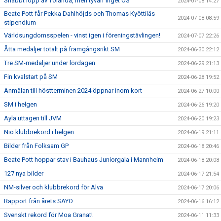
Snabbt lopp av Yolanda, men tyvärr inget OS
2024-07-08 14:27
Beate Pott får Pekka Dahlhöjds och Thomas Kyöttiläs
2024-07-08 08:59
stipendium
Världsungdomsspelen - vinst igen i föreningstävlingen!
2024-07-07 22:26
Åtta medaljer totalt på framgångsrikt SM
2024-06-30 22:12
Tre SM-medaljer under lördagen
2024-06-29 21:13
Fin kvalstart på SM
2024-06-28 19:52
Anmälan till höstterminen 2024 öppnar inom kort
2024-06-27 10:00
SM i helgen
2024-06-26 19:20
Ayla uttagen till JVM
2024-06-20 19:23
Nio klubbrekord i helgen
2024-06-19 21:11
Bilder från Folksam GP
2024-06-18 20:46
Beate Pott hoppar stav i Bauhaus Juniorgala i Mannheim
2024-06-18 20:08
127 nya bilder
2024-06-17 21:54
NM-silver och klubbrekord för Alva
2024-06-17 20:06
Rapport från årets SAYO
2024-06-16 16:12
Svenskt rekord för Moa Granat!
2024-06-11 11:33