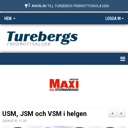
ANMÄLAN TILL TUREBERGS FRIIDROTTSSKOLA 2026
HEM
LOGGA IN
START
NYHETER
OM OSS
BOKNINGSSIDAN
USM, JSM och VSM i helgen
<
>
MEDLEM
2024-07-31 11:29