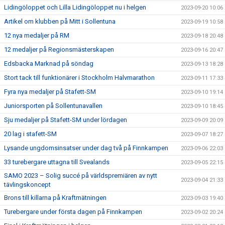
Lidingöloppet och Lilla Lidingöloppet nu i helgen
2023-09-20 10:06
Artikel om klubben på Mitt i Sollentuna
2023-09-19 10:58
12 nya medaljer på RM
2023-09-18 20:48
12 medaljer på Regionsmästerskapen
2023-09-16 20:47
Edsbacka Marknad på söndag
2023-09-13 18:28
Stort tack till funktionärer i Stockholm Halvmarathon
2023-09-11 17:33
Fyra nya medaljer på Stafett-SM
2023-09-10 19:14
Juniorsporten på Sollentunavallen
2023-09-10 18:45
Sju medaljer på Stafett-SM under lördagen
2023-09-09 20:09
20 lag i stafett-SM
2023-09-07 18:27
Lysande ungdomsinsatser under dag två på Finnkampen
2023-09-06 22:03
33 turebergare uttagna till Svealands
2023-09-05 22:15
SAMO 2023 – Solig succé på världspremiären av nytt
2023-09-04 21:33
tävlingskoncept
Brons till killarna på Kraftmätningen
2023-09-03 19:40
Turebergare under första dagen på Finnkampen
2023-09-02 20:24