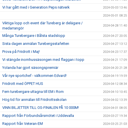
Vi har gått med i Generation Peps nätverk
2024-05-03 13:46
2024-05-01 08:25
Viktiga lopp och event där Tureberg är delägare /
2024-04-28 11:40
medarrangör
Många Turebergare i Bålsta stadslopp
2024-04-27 20:05
Sista dagen anmälan Turebergsstafetten
2024-04-27 13:12
Prova på Friidrott i Maj!
2024-04-23 17:37
Vi stängde inomhussäsongen med flaggan i topp
2024-04-21 17:09
Yolanda har gjort säsongspremiär
2024-04-20 21:28
Vår nye sportchef - välkommen Edvard!
2024-04-19 19:59
Friidrott med ÖPPET HUS
2024-04-12 08:34
Fem turebergare uttagna till EM i Rom
2024-04-10 10:45
Hög tid för anmälan till Friidrottsskolan
2024-04-02 13:39
VINN BILJETTER TILL OS-FINALEN PÅ 10 000M!
2024-04-01 08:05
Rapport från Förbundsårsmötet i Uddevalla
2024-03-27 19:34
Rapport från Veteran-EM
2024-03-25 21:03