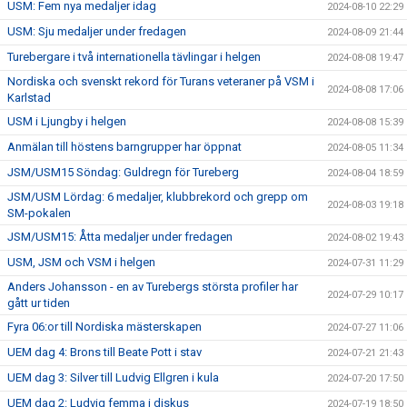
USM: Fem nya medaljer idag
2024-08-10 22:29
USM: Sju medaljer under fredagen
2024-08-09 21:44
Turebergare i två internationella tävlingar i helgen
2024-08-08 19:47
Nordiska och svenskt rekord för Turans veteraner på VSM i
2024-08-08 17:06
Karlstad
USM i Ljungby i helgen
2024-08-08 15:39
Anmälan till höstens barngrupper har öppnat
2024-08-05 11:34
JSM/USM15 Söndag: Guldregn för Tureberg
2024-08-04 18:59
JSM/USM Lördag: 6 medaljer, klubbrekord och grepp om
2024-08-03 19:18
SM-pokalen
JSM/USM15: Åtta medaljer under fredagen
2024-08-02 19:43
USM, JSM och VSM i helgen
2024-07-31 11:29
Anders Johansson - en av Turebergs största profiler har
2024-07-29 10:17
gått ur tiden
Fyra 06:or till Nordiska mästerskapen
2024-07-27 11:06
UEM dag 4: Brons till Beate Pott i stav
2024-07-21 21:43
UEM dag 3: Silver till Ludvig Ellgren i kula
2024-07-20 17:50
UEM dag 2: Ludvig femma i diskus
2024-07-19 18:50