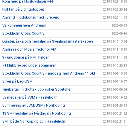
Kom med på Höslovsläger v44
2025-09-29 18:35
Full fart på Lidingöloppet
2025-09-28 20:14
Använd Fritidskortet med Tureberg
2025-09-26 14:03
Välkommen hem Andreas!
2025-09-23
Stockholm Cross Country
2025-09-16
Dunder, åska och medaljer på Svealandsmästerskapen
2025-09-15 13:34
Andreas och Moa är redo för VM
2025-09-11 15:19
37 ungdomar på RM i helgen
2025-09-11 14:08
71 klubbrekord under sommaren
2025-09-10 20:13
Stockholm Cross Country + middag med Andreas 11 okt
2025-09-09 10:35
Silver på Lag-USM
2025-09-07 19:07
Turebergs Friidrottsklubb söker Sportchef
2025-09-03 09:34
59 medaljer på VSM i Hässleholm
2025-09-02 19:52
Summering av JSM/USM i Norrköping
2025-08-31 20:23
13 SM-medaljer på två dagar i Norrköping
2025-08-30 21:22
SM i både Norrköping och Hässleholm
2025-08-28 21:21