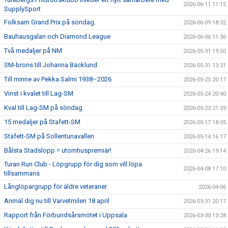
2026-06-11 11:15
SupplySport
Folksam Grand Prix på söndag.
2026-06-09 18:32
Bauhausgalan och Diamond League
2026-06-06 11:36
Två medaljer på NM
2026-05-31 19:50
SM-brons till Johanna Bäcklund
2026-05-31 13:31
Till minne av Pekka Salmi 1938–2026
2026-05-25 20:17
Vinst i kvalet till Lag-SM
2026-05-24 20:40
Kval till Lag-SM på söndag
2026-05-23 21:59
15 medaljer på Stafett-SM
2026-05-17 18:05
Stafett-SM på Sollentunavallen
2026-05-14 16:17
Bålsta Stadslopp = utomhuspremiär!
2026-04-26 19:14
Turan Run Club - Löpgrupp för dig som vill löpa
2026-04-08 17:10
tillsammans
Långlöpargrupp för äldre veteraner
2026-04-06
Anmäl dig nu till Varvetmilen 18 april
2026-03-31 20:17
Rapport från Förbundsårsmötet i Uppsala
2026-03-30 13:28