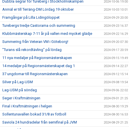
Dubbla segrar för Tureberg i Stockholmskampen
2024-10-06 19:00
Anmäl er till Terräng-DM Lördag 19 oktober
2024-10-03 10:01
Framgångar på Lilla Lidingöloppet
2024-09-29 20:00
Turebergs tredje Castorama och summering
2024-09-23 16:37
Klubbmästerskap 7-11 år på vallen med mycket glädje
2024-09-22 16:29
Summering från Veteran VM i Göteborg!
2024-09-20 07:30
"Turans slå rekordtävling" på lördag
2024-09-17 20:59
11 nya medaljer på Regionsmästerskapen
2024-09-15 19:49
14 medaljer på Regionsmästerskapet dag 1
2024-09-14 22:27
37 ungdomar till Regionsmästerskapen
2024-09-12 15:14
Silver på Lag-USM
2024-09-08 19:54
Lag-USM på söndag
2024-09-06 22:02
Seger i Kraftmätningen
2024-09-01 21:25
Final i Kraftmätningen i helgen
2024-08-30 19:29
Sollentunavallen bokad 31/8 av fotboll
2024-08-30 16:53
Saviola 24 hundradelar från semifinal på JVM
2024-08-29 21:25