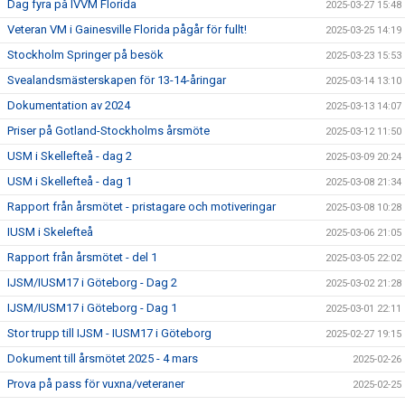
Dag fyra på IVVM Florida
2025-03-27 15:48
Veteran VM i Gainesville Florida pågår för fullt!
2025-03-25 14:19
Stockholm Springer på besök
2025-03-23 15:53
Svealandsmästerskapen för 13-14-åringar
2025-03-14 13:10
Dokumentation av 2024
2025-03-13 14:07
Priser på Gotland-Stockholms årsmöte
2025-03-12 11:50
USM i Skellefteå - dag 2
2025-03-09 20:24
USM i Skellefteå - dag 1
2025-03-08 21:34
Rapport från årsmötet - pristagare och motiveringar
2025-03-08 10:28
IUSM i Skelefteå
2025-03-06 21:05
Rapport från årsmötet - del 1
2025-03-05 22:02
IJSM/IUSM17 i Göteborg - Dag 2
2025-03-02 21:28
IJSM/IUSM17 i Göteborg - Dag 1
2025-03-01 22:11
Stor trupp till IJSM - IUSM17 i Göteborg
2025-02-27 19:15
Dokument till årsmötet 2025 - 4 mars
2025-02-26
Prova på pass för vuxna/veteraner
2025-02-25