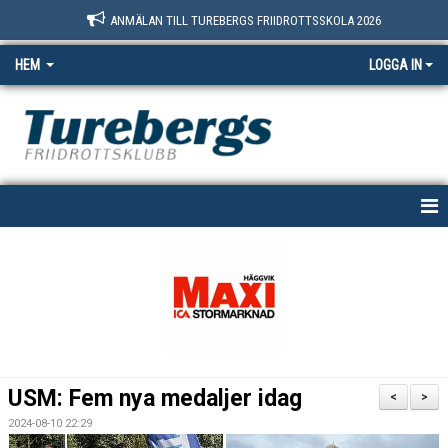
ANMÄLAN TILL TUREBERGS FRIIDROTTSSKOLA 2026
HEM
LOGGA IN
START
NYHETER
OM OSS
BOKNINGSSIDAN
USM: Fem nya medaljer idag
<
>
MEDLEM
2024-08-10 22:29