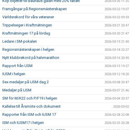
Köp biljetter till Bauhaus galan med 20% rabatt
2026-03-26 11:25
Framgångar på Regionsmästerskapen
2026-03-22 19:07
Världsrekord för våra veteraner
2026-03-22 09:33
Trippelseger i Kraftmätningen
2026-03-21 20:47
Kraftmätningen 17 på lördag
2026-03-20 21:47
Ledare i SM-pokalen
2026-03-19 21:40
Regionsmästerskapen i helgen
2026-03-18 22:27
Nytt klubbrekord på halvmarathon
2026-03-16 20:45
Rapport från USM
2026-03-15 19:27
IUSM i helgen
2026-03-12 18:20
Sex medaljer på IJSM dag 2
2026-03-08 20:47
Medaljer på IJSM
2026-03-07 21:46
SM för M/K22 och P/F19 i helgen
2026-03-04 20:57
Kallelse till Årsmöte och dokument
2026-03-02
Rapporter från ISM och IUSM 17
2026-02-28 22:08
ISM och IUSM17 i helgen
2026-02-25 20:28