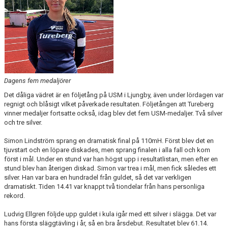
Dagens fem medaljörer
Det dåliga vädret är en följetång på USM i Ljungby, även under lördagen var
regnigt och blåsigt vilket påverkade resultaten. Följetången att Tureberg
vinner medaljer fortsatte också, idag blev det fem USM-medaljer. Två silver
och tre silver.
Simon Lindström sprang en dramatisk final på 110mH. Först blev det en
tjuvstart och en löpare diskades, men sprang finalen i alla fall och kom
först i mål. Under en stund var han högst upp i resultatlistan, men efter en
stund blev han återigen diskad. Simon var trea i mål, men fick således ett
silver. Han var bara en hundradel från guldet, så det var verkligen
dramatiskt. Tiden 14.41 var knappt två tiondelar från hans personliga
rekord.
Ludvig Ellgren följde upp guldet i kula igår med ett silver i slägga. Det var
hans första släggtävling i år, så en bra årsdebut. Resultatet blev 61.14.