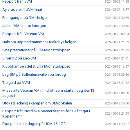
Rapport från JVM
2024-08-29 11:28
Ayla vidare till JVM-final
2024-08-27 19:37
Framgångar på DM i helgen
2024-08-26 20:59
Junior-VM startar imorgon
2024-08-26 20:45
Rapport från Veteran-VM
2024-08-23 09:54
Habtom uppmärksammas i Rinkeby i helgen
2024-08-21 21:39
Fina prestationer på Lilla Midnattsloppet
2024-08-19 21:22
Silver x 2 på Lag-SM
2024-08-17 21:11
Klubbkampen del 3: Lilla Midnattsloppet
2024-08-16 16:27
Lag-SM på Sollentunavallen på lördag
2024-08-15 20:56
Tre guld på VVM
2024-08-13 21:52
Missa inte Veteran VM i friidrott som startar idag den13
2024-08-13 08:00
augusti!
Utökad ledning i kampen om SM-pokalen
2024-08-12 18:30
Rapport från Nordiska Mästerskapen för 19-åringar i
2024-08-11 21:49
Köpenhamn
Fyra guld sista dagen på USM 16-17 år
2024-08-11 20:57