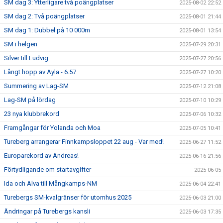
SM dag 3: Ytterligare två poängplatser
2025-08-02 22:52
SM dag 2: Två poängplatser
2025-08-01 21:44
SM dag 1: Dubbel på 10 000m
2025-08-01 13:54
SM i helgen
2025-07-29 20:31
Silver till Ludvig
2025-07-27 20:56
Långt hopp av Ayla - 6.57
2025-07-27 10:20
Summering av Lag-SM
2025-07-12 21:08
Lag-SM på lördag
2025-07-10 10:29
23 nya klubbrekord
2025-07-06 10:32
Framgångar för Yolanda och Moa
2025-07-05 10:41
Tureberg arrangerar Finnkampsloppet 22 aug - Var med!
2025-06-27 11:52
Europarekord av Andreas!
2025-06-16 21:56
Förtydligande om startavgifter
2025-06-05
Ida och Alva till Mångkamps-NM
2025-06-04 22:41
Turebergs SM-kvalgränser för utomhus 2025
2025-06-03 21:00
Ändringar på Turebergs kansli
2025-06-03 17:35