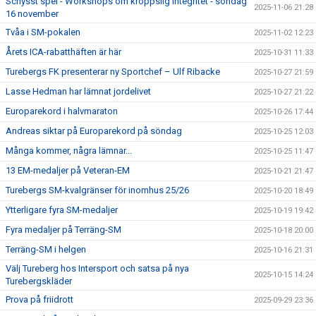
Schysst spel - Workshops om kroppslig integritet - söndag
2025-11-06 21:28
16 november
Tvåa i SM-pokalen
2025-11-02 12:23
Årets ICA-rabatthäften är här
2025-10-31 11:33
Turebergs FK presenterar ny Sportchef – Ulf Ribacke
2025-10-27 21:59
Lasse Hedman har lämnat jordelivet
2025-10-27 21:22
Europarekord i halvmaraton
2025-10-26 17:44
Andreas siktar på Europarekord på söndag
2025-10-25 12:03
Många kommer, några lämnar...
2025-10-25 11:47
13 EM-medaljer på Veteran-EM
2025-10-21 21:47
Turebergs SM-kvalgränser för inomhus 25/26
2025-10-20 18:49
Ytterligare fyra SM-medaljer
2025-10-19 19:42
Fyra medaljer på Terräng-SM
2025-10-18 20:00
Terräng-SM i helgen
2025-10-16 21:31
Välj Tureberg hos Intersport och satsa på nya
2025-10-15 14:24
Turebergskläder
Prova på friidrott
2025-09-29 23:36