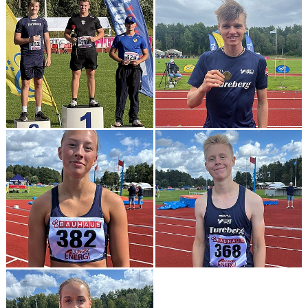
ARRANGEMANG
STATISTIK & RESULTAT
FUNKTIONÄR
TÄVLINGAR
KONTAKT
UTBILDNING
KALENDER