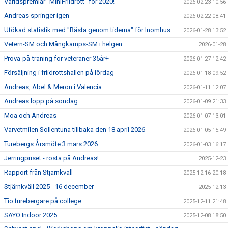
Världspremiär "MiniFriidrott" för 2020!
2026-02-23 10:56
Andreas springer igen
2026-02-22 08:41
Utökad statistik med "Bästa genom tiderna" för Inomhus
2026-01-28 13:52
Vetern-SM och Mångkamps-SM i helgen
2026-01-28
Prova-på-träning för veteraner 35år+
2026-01-27 12:42
Försäljning i friidrottshallen på lördag
2026-01-18 09:52
Andreas, Abel & Meron i Valencia
2026-01-11 12:07
Andreas lopp på söndag
2026-01-09 21:33
Moa och Andreas
2026-01-07 13:01
Varvetmilen Sollentuna tillbaka den 18 april 2026
2026-01-05 15:49
Turebergs Årsmöte 3 mars 2026
2026-01-03 16:17
Jerringpriset - rösta på Andreas!
2025-12-23
Rapport från Stjärnkväll
2025-12-16 20:18
Stjärnkväll 2025 - 16 december
2025-12-13
Tio turebergare på college
2025-12-11 21:48
SAYO Indoor 2025
2025-12-08 18:50