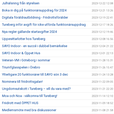
Julhälsning från styrelsen
2023-12-22 12:08
Boka in dig på funktionärsuppdrag för 2024
2023-12-21 13:26
Digitala föräldrautbildning - Friidrottsförälder
2023-12-19 22:41
Tureberg inför avgift för icke utförda funktionärsuppdrag
2023-12-17 18:26
Nya regler gällande startavgifter 2024
2023-12-12 19:46
Uppesittarlotter hos Tureberg
2023-12-08 16:56
SAYO Indoor - en succé i dubbel bemärkelse
2023-12-04 21:22
SAYO Indoor & Öppet Hus
2023-12-01 22:13
Veteran-VM i Göteborg i sommar
2023-11-28 15:31
Triumfglasspelen i Örebro
2023-11-26 15:47
Ytterligare 20 funktionärer till SAYO sön 3 dec
2023-11-24 13:28
Nominera till friidrottsgalan!
2023-11-22 09:05
Ungdomsutskott i Tureberg – vill du vara med?
2023-11-21 22:20
Moa och Noa - välkomna till Tureberg!
2023-11-14 12:10
Friidrott med ÖPPET HUS
2023-11-09 18:52
Medlemsmöte med bra diskussioner
2023-11-08 21:58