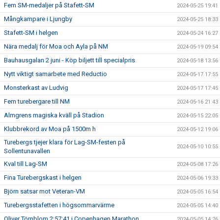
Fem SM-medaljer på Stafett-SM
2024-05-25 19:41
Mångkampare i Ljungby
2024-05-25 18:33
Stafett-SM i helgen
2024-05-24 16:27
Nära medalj för Moa och Ayla på NM
2024-05-19 09:54
Bauhausgalan 2 juni - Köp biljett till specialpris
2024-05-18 13:56
Nytt viktigt samarbete med Reductio
2024-05-17 17:55
Monsterkast av Ludvig
2024-05-17 17:45
Fem turebergare till NM
2024-05-16 21:43
Almgrens magiska kväll på Stadion
2024-05-15 22:05
Klubbrekord av Moa på 1500m h
2024-05-12 19:06
Turebergs tjejer klara för Lag-SM-festen på
2024-05-10 10:55
Sollentunavallen
Kval till Lag-SM
2024-05-08 17:26
Fina Turebergskast i helgen
2024-05-06 19:33
Björn satsar mot Veteran-VM
2024-05-05 16:54
Turebergsstafetten i högsommarvärme
2024-05-05 14:40
Oliver Törnblom 2:57:41 i Copenhagen Marathon
2024-05-05 14:26