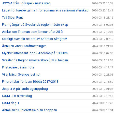
JOYNA från Folkspel - nästa steg
2024-03-25 16:31
Läget för turebergarna inför sommarens seniormästerskap
2024-03-22 13:44
Två Sjöar Runt
2024-03-18 21:12
Framgångar på Svealands regionmästerskap
2024-03-18 09:03
Artikel om Thomas som lämnar efter 25 år
2024-03-17 17:01
Otroligt svenskt rekord av Andreas Almgren!
2024-03-17 06:15
Ännu en vinst i Kraftmätningen
2024-03-16 21:01
Mycket intressant lopp - Andreas på 10000m
2024-03-16 07:30
Svealands Regionsmästerskap (RM) i helgen
2024-03-15 19:55
Pristagare på årsmöte
2024-03-14 17:17
Vi är bäst i Sverige just nu!
2024-03-12 21:05
Friidrottskul för barn födda 2017/2018
2024-03-12 18:50
Jesper A på landslagsuppdrag
2024-03-10 21:03
IUSM - Ett silver idag
2024-03-10 18:48
IUSM dag 1
2024-03-09 19:40
Anmälan till Friidrottsskolan är öppen
2024-03-08 15:34