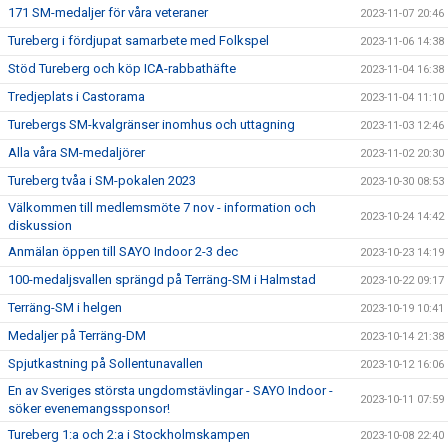
171 SM-medaljer för våra veteraner
2023-11-07 20:46
Tureberg i fördjupat samarbete med Folkspel
2023-11-06 14:38
Stöd Tureberg och köp ICA-rabbathäfte
2023-11-04 16:38
Tredjeplats i Castorama
2023-11-04 11:10
Turebergs SM-kvalgränser inomhus och uttagning
2023-11-03 12:46
Alla våra SM-medaljörer
2023-11-02 20:30
Tureberg tvåa i SM-pokalen 2023
2023-10-30 08:53
Välkommen till medlemsmöte 7 nov - information och
2023-10-24 14:42
diskussion
Anmälan öppen till SAYO Indoor 2-3 dec
2023-10-23 14:19
100-medaljsvallen sprängd på Terräng-SM i Halmstad
2023-10-22 09:17
Terräng-SM i helgen
2023-10-19 10:41
Medaljer på Terräng-DM
2023-10-14 21:38
Spjutkastning på Sollentunavallen
2023-10-12 16:06
En av Sveriges största ungdomstävlingar - SAYO Indoor -
2023-10-11 07:59
söker evenemangssponsor!
Tureberg 1:a och 2:a i Stockholmskampen
2023-10-08 22:40