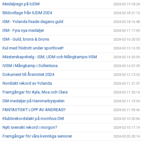
Medaljregn på IUDM
2024-02-19 18:24
Bildcollage från IUDM 2024
2024-02-18 21:15
ISM - Yolanda fixade dagens guld
2024-02-18 16:48
ISM - Fyra nya medaljer
2024-02-17 17:09
ISM - Guld, brons & brons
2024-02-16 20:53
Kul med friidrott under sportlovet!
2024-02-15 15:39
Mästerskapshelg - ISM, UDM och Mångkamps-VSM
2024-02-14 20:09
IVSM i Mångkamp i Sollentuna
2024-02-14 07:39
Dokument till Årsmötet 2024
2024-02-12 13:32
Nordiskt rekord av Yolanda
2024-02-11 21:37
Framgångar för Ayla, Moa och Clara
2024-02-11 20:14
DM-medaljer på Hammarbyspelen
2024-02-11 19:54
FANTASTISKT LOPP AV ANDREAS!!
2024-02-11 09:46
Klubbrekordslakt på inomhus-DM
2024-02-10 20:06
Nytt svenskt rekord i morgon?
2024-02-10 17:19
Framgångar för våra kvinnliga seniorer
2024-02-05 20:14