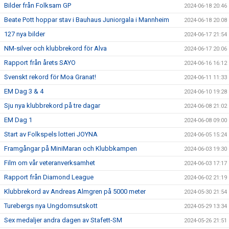
Bilder från Folksam GP
2024-06-18 20:46
Beate Pott hoppar stav i Bauhaus Juniorgala i Mannheim
2024-06-18 20:08
127 nya bilder
2024-06-17 21:54
NM-silver och klubbrekord för Alva
2024-06-17 20:06
Rapport från årets SAYO
2024-06-16 16:12
Svenskt rekord för Moa Granat!
2024-06-11 11:33
EM Dag 3 & 4
2024-06-10 19:28
Sju nya klubbrekord på tre dagar
2024-06-08 21:02
EM Dag 1
2024-06-08 09:00
Start av Folkspels lotteri JOYNA
2024-06-05 15:24
Framgångar på MiniMaran och Klubbkampen
2024-06-03 19:30
Film om vår veteranverksamhet
2024-06-03 17:17
Rapport från Diamond League
2024-06-02 21:19
Klubbrekord av Andreas Almgren på 5000 meter
2024-05-30 21:54
Turebergs nya Ungdomsutskott
2024-05-29 13:34
Sex medaljer andra dagen av Stafett-SM
2024-05-26 21:51