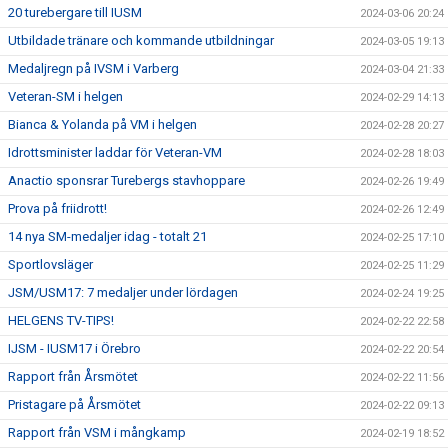
20 turebergare till IUSM
2024-03-06 20:24
Utbildade tränare och kommande utbildningar
2024-03-05 19:13
Medaljregn på IVSM i Varberg
2024-03-04 21:33
Veteran-SM i helgen
2024-02-29 14:13
Bianca & Yolanda på VM i helgen
2024-02-28 20:27
Idrottsminister laddar för Veteran-VM
2024-02-28 18:03
Anactio sponsrar Turebergs stavhoppare
2024-02-26 19:49
Prova på friidrott!
2024-02-26 12:49
14 nya SM-medaljer idag - totalt 21
2024-02-25 17:10
Sportlovsläger
2024-02-25 11:29
JSM/USM17: 7 medaljer under lördagen
2024-02-24 19:25
HELGENS TV-TIPS!
2024-02-22 22:58
IJSM - IUSM17 i Örebro
2024-02-22 20:54
Rapport från Årsmötet
2024-02-22 11:56
Pristagare på Årsmötet
2024-02-22 09:13
Rapport från VSM i mångkamp
2024-02-19 18:52