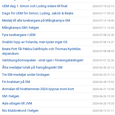
UEM dag 1: Simon och Ludvig vidare till final
2024-07-18 23:15
Dags för UEM för Simon, Ludvig, Jakob & Beate
2024-07-17 09:22
Medalj till alla turebergare på Mångkamps-SM
2024-07-14 18:40
Mångkamps-SM i helgen
2024-07-11 16:45
Fyra turebergare i UEM
2024-07-08 22:20
Snabbt lopp av Yolanda, men tyvärr inget OS
2024-07-08 14:27
Beate Pott får Pekka Dahlhöjds och Thomas Kyöttiläs
2024-07-08 08:59
stipendium
Världsungdomsspelen - vinst igen i föreningstävlingen!
2024-07-07 22:26
Åtta medaljer totalt på framgångsrikt SM
2024-06-30 22:12
Tre SM-medaljer under lördagen
2024-06-29 21:13
Fin kvalstart på SM
2024-06-28 19:52
Anmälan till höstterminen 2024 öppnar inom kort
2024-06-27 10:00
SM i helgen
2024-06-26 19:20
Ayla uttagen till JVM
2024-06-20 19:23
Nio klubbrekord i helgen
2024-06-19 21:11