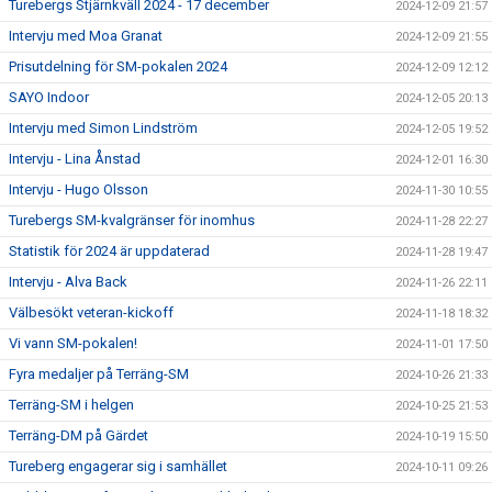
Turebergs Stjärnkväll 2024 - 17 december
2024-12-09 21:57
Intervju med Moa Granat
2024-12-09 21:55
Prisutdelning för SM-pokalen 2024
2024-12-09 12:12
SAYO Indoor
2024-12-05 20:13
Intervju med Simon Lindström
2024-12-05 19:52
Intervju - Lina Ånstad
2024-12-01 16:30
Intervju - Hugo Olsson
2024-11-30 10:55
Turebergs SM-kvalgränser för inomhus
2024-11-28 22:27
Statistik för 2024 är uppdaterad
2024-11-28 19:47
Intervju - Alva Back
2024-11-26 22:11
Välbesökt veteran-kickoff
2024-11-18 18:32
Vi vann SM-pokalen!
2024-11-01 17:50
Fyra medaljer på Terräng-SM
2024-10-26 21:33
Terräng-SM i helgen
2024-10-25 21:53
Terräng-DM på Gärdet
2024-10-19 15:50
Tureberg engagerar sig i samhället
2024-10-11 09:26