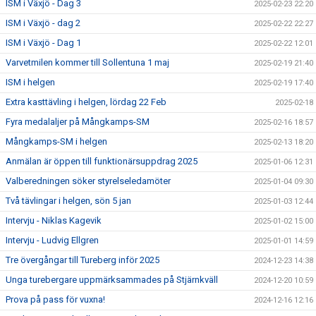
ISM i Växjö - Dag 3
2025-02-23 22:20
ISM i Växjö - dag 2
2025-02-22 22:27
ISM i Växjö - Dag 1
2025-02-22 12:01
Varvetmilen kommer till Sollentuna 1 maj
2025-02-19 21:40
ISM i helgen
2025-02-19 17:40
Extra kasttävling i helgen, lördag 22 Feb
2025-02-18
Fyra medalaljer på Mångkamps-SM
2025-02-16 18:57
Mångkamps-SM i helgen
2025-02-13 18:20
Anmälan är öppen till funktionärsuppdrag 2025
2025-01-06 12:31
Valberedningen söker styrelseledamöter
2025-01-04 09:30
Två tävlingar i helgen, sön 5 jan
2025-01-03 12:44
Intervju - Niklas Kagevik
2025-01-02 15:00
Intervju - Ludvig Ellgren
2025-01-01 14:59
Tre övergångar till Tureberg inför 2025
2024-12-23 14:38
Unga turebergare uppmärksammades på Stjärnkväll
2024-12-20 10:59
Prova på pass för vuxna!
2024-12-16 12:16