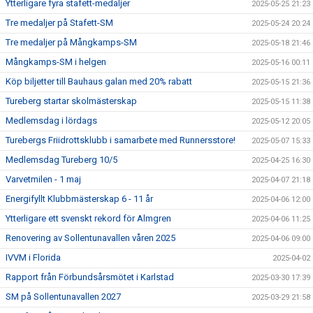
Ytterligare fyra stafett-medaljer
2025-05-25 21:23
Tre medaljer på Stafett-SM
2025-05-24 20:24
Tre medaljer på Mångkamps-SM
2025-05-18 21:46
Mångkamps-SM i helgen
2025-05-16 00:11
Köp biljetter till Bauhaus galan med 20% rabatt
2025-05-15 21:36
Tureberg startar skolmästerskap
2025-05-15 11:38
Medlemsdag i lördags
2025-05-12 20:05
Turebergs Friidrottsklubb i samarbete med Runnersstore!
2025-05-07 15:33
Medlemsdag Tureberg 10/5
2025-04-25 16:30
Varvetmilen - 1 maj
2025-04-07 21:18
Energifyllt Klubbmästerskap 6 - 11 år
2025-04-06 12:00
Ytterligare ett svenskt rekord för Almgren
2025-04-06 11:25
Renovering av Sollentunavallen våren 2025
2025-04-06 09:00
IVVM i Florida
2025-04-02
Rapport från Förbundsårsmötet i Karlstad
2025-03-30 17:39
SM på Sollentunavallen 2027
2025-03-29 21:58