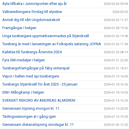
Ayla tillbaka i Juniorsporten efter sju år
2024-02-04 09:04
Valberedningens förslag till styrelse
2024-02-03
Anmäl dig till vårt Ungdomsutskott
2024-02-02 11:57
Framgångar i helgen
2024-01-28 19:56
Unga turebergare uppmärksammades på Stjärnkväll
2024-01-26 19:38
Tureberg är med i lanseringen av Folkspels satsning JOYNA
2024-01-26 17:34
Kallelse till Turebergs Årsmöte 2024
2024-01-23 08:19
Fyra SM-medaljer i helgen
2024-01-21 22:00
Turebergsframgångar på Täby vinterspel
2024-01-21 18:51
Vepor i hallen med sju turebergare
2024-01-19 16:00
Turebergs Stjärnkväll för året 2023 - 25 januari
2024-01-18 16:26
ISM i Mångkamp i helgen
2024-01-18 14:03
SVENSKT REKORD AV ANDREAS ALMGREN!
2024-01-14 10:29
Gemensam löpning imorgon kl. 11
2024-01-13 20:05
Tävlingssäsongen är i gång igen
2024-01-10 19:39
Gemensam distanslöpning söndagar kl. 11
2024-01-06 12:50