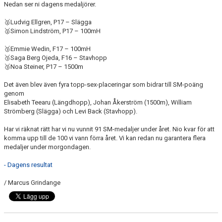
Nedan ser ni dagens medaljörer.
🥈Ludvig Ellgren, P17 – Slägga
🥈Simon Lindström, P17 – 100mH
🥉Emmie Wedin, F17 – 100mH
🥉Saga Berg Ojeda, F16 – Stavhopp
🥉Noa Steiner, P17 – 1500m
Det även blev även fyra topp-sex-placeringar som bidrar till SM-poäng
genom
Elisabeth Teearu (Längdhopp), Johan Åkerström (1500m), William
Strömberg (Slägga) och Levi Back (Stavhopp).
Har vi räknat rätt har vi nu vunnit 91 SM-medaljer under året. Nio kvar för att
komma upp till de 100 vi vann förra året. Vi kan redan nu garantera flera
medaljer under morgondagen.
- Dagens resultat
/ Marcus Grindange