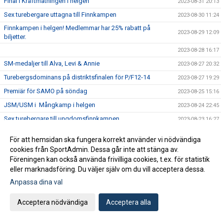
Final i Kraftmätningen i helgen
2023-08-31 20:13
Sex turebergare uttagna till Finnkampen
2023-08-30 11:24
Finnkampen i helgen! Medlemmar har 25% rabatt på
2023-08-29 12:09
biljetter.
2023-08-28 16:17
SM-medaljer till Alva, Levi & Annie
2023-08-27 20:32
Turebergsdominans på distriktsfinalen för P/F12-14
2023-08-27 19:29
Premiär för SAMO på söndag
2023-08-25 15:16
JSM/USM i Mångkamp i helgen
2023-08-24 22:45
Sex turebergare till ungdomsfinnkampen
2023-08-23 16:27
Medaljregn sista dagen på JSM/USM
2023-08-20 20:15
För att hemsidan ska fungera korrekt använder vi nödvändiga
JSM/USM: Medalj till Lina, Alvah och Emil
2023-08-19 20:57
cookies från SportAdmin. Dessa går inte att stänga av.
Föreningen kan också använda frivilliga cookies, t.ex. för statistik
JSM/USM: Brons till Jordan och William
2023-08-18 22:17
eller marknadsföring. Du väljer själv om du vill acceptera dessa.
Hanna Hermansson och Andreas Almgren på VM
2023-08-17 21:20
Anpassa dina val
SAMO - Turebergs veterantävling för dig som är över 35 år!
2023-08-17 09:19
JSM/USM i Täby i helgen
Acceptera nödvändiga
Acceptera alla
2023-08-16 21:36
Turebergsveteranerna plockade 69 medaljer totalt på VSM!
2023-08-15 16:33