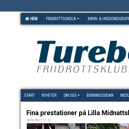
HEM
FRIIDROTTSSKOLA
BARN- & UNGDOMSGRUP
START
NYHETER
OM OSS
BOKNINGSSIDAN
MED
Fina prestationer på Lilla Midnatt
2024-08-19 21:22