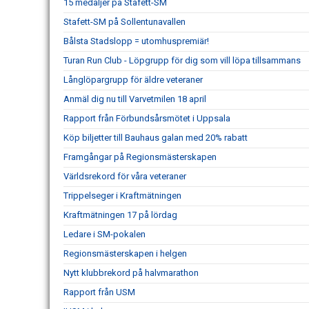
15 medaljer på Stafett-SM
Stafett-SM på Sollentunavallen
Bålsta Stadslopp = utomhuspremiär!
Turan Run Club - Löpgrupp för dig som vill löpa tillsammans
Långlöpargrupp för äldre veteraner
Anmäl dig nu till Varvetmilen 18 april
Rapport från Förbundsårsmötet i Uppsala
Köp biljetter till Bauhaus galan med 20% rabatt
Framgångar på Regionsmästerskapen
Världsrekord för våra veteraner
Trippelseger i Kraftmätningen
Kraftmätningen 17 på lördag
Ledare i SM-pokalen
Regionsmästerskapen i helgen
Nytt klubbrekord på halvmarathon
Rapport från USM