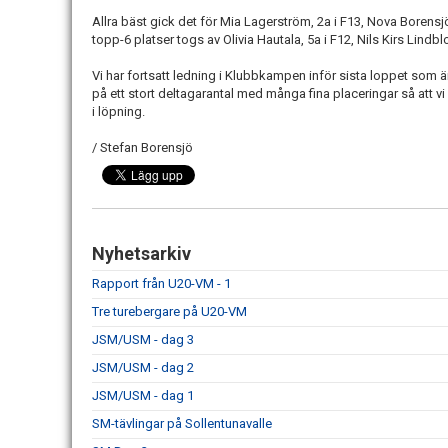
Allra bäst gick det för Mia Lagerström, 2a i F13, Nova Borensjö
topp-6 platser togs av Olivia Hautala, 5a i F12, Nils Kirs Lindb
Vi har fortsatt ledning i Klubbkampen inför sista loppet som ä
på ett stort deltagarantal med många fina placeringar så att v
i löpning.
/ Stefan Borensjö
Nyhetsarkiv
Rapport från U20-VM - 1
Tre turebergare på U20-VM
JSM/USM - dag 3
JSM/USM - dag 2
JSM/USM - dag 1
SM-tävlingar på Sollentunavalle