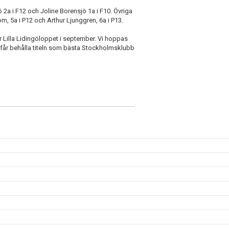
 2a i F12 och Joline Borensjö 1a i F10. Övriga
lom, 5a i P12 och Arthur Ljunggren, 6a i P13.
r Lilla Lidingöloppet i september. Vi hoppas
i får behålla titeln som bästa Stockholmsklubb