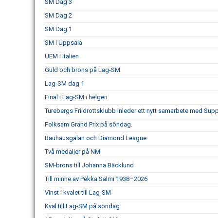
SM Dag 3
SM Dag 2
SM Dag 1
SM i Uppsala
UEM i Italien
Guld och brons på Lag-SM
Lag-SM dag 1
Final i Lag-SM i helgen
Turebergs Friidrottsklubb inleder ett nytt samarbete med Sup
Folksam Grand Prix på söndag.
Bauhausgalan och Diamond League
Två medaljer på NM
SM-brons till Johanna Bäcklund
Till minne av Pekka Salmi 1938–2026
Vinst i kvalet till Lag-SM
Kval till Lag-SM på söndag