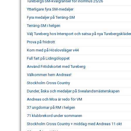
Turebergs SM-kvalgränser för inomhus 25/26
Ytterligare fyra SM-medaljer
Fyra medaljer på Terräng-SM
Terräng-SM i helgen
Välj Tureberg hos Intersport och satsa på nya Turebergskläde
Prova på friidrott
Kom med på Höslovsläger v44
Full fart på Lidingöloppet
Använd Fritidskortet med Tureberg
Välkommen hem Andreas!
Stockholm Cross Country
Dunder, åska och medaljer på Svealandsmästerskapen
Andreas och Moa är redo för VM
37 ungdomar på RM i helgen
71 klubbrekord under sommaren
Stockholm Cross Country + middag med Andreas 11 okt