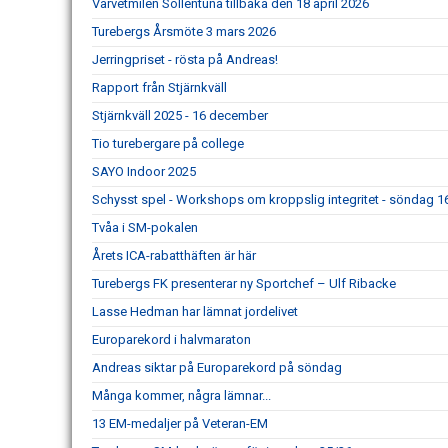
Varvetmilen Sollentuna tillbaka den 18 april 2026
Turebergs Årsmöte 3 mars 2026
Jerringpriset - rösta på Andreas!
Rapport från Stjärnkväll
Stjärnkväll 2025 - 16 december
Tio turebergare på college
SAYO Indoor 2025
Schysst spel - Workshops om kroppslig integritet - söndag 
Tvåa i SM-pokalen
Årets ICA-rabatthäften är här
Turebergs FK presenterar ny Sportchef – Ulf Ribacke
Lasse Hedman har lämnat jordelivet
Europarekord i halvmaraton
Andreas siktar på Europarekord på söndag
Många kommer, några lämnar...
13 EM-medaljer på Veteran-EM