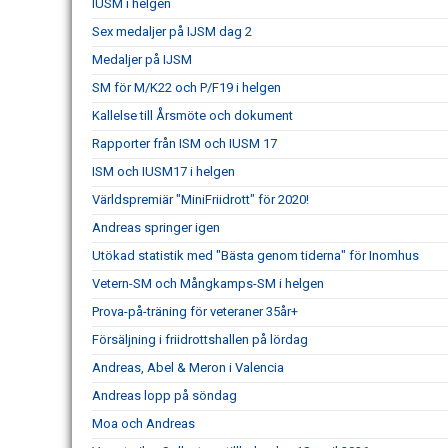
IUSM i helgen
Sex medaljer på IJSM dag 2
Medaljer på IJSM
SM för M/K22 och P/F19 i helgen
Kallelse till Årsmöte och dokument
Rapporter från ISM och IUSM 17
ISM och IUSM17 i helgen
Världspremiär "MiniFriidrott" för 2020!
Andreas springer igen
Utökad statistik med "Bästa genom tiderna" för Inomhus
Vetern-SM och Mångkamps-SM i helgen
Prova-på-träning för veteraner 35år+
Försäljning i friidrottshallen på lördag
Andreas, Abel & Meron i Valencia
Andreas lopp på söndag
Moa och Andreas