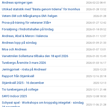
Andreas springer igen
2026-02-22 08:41
Utökad statistik med "Bästa genom tiderna" för Inomhus
2026-01-28 13:52
Vetern-SM och Mångkamps-SM i helgen
2026-01-28
Prova-på-träning för veteraner 35år+
2026-01-27 12:42
Försäljning i friidrottshallen på lördag
2026-01-18 09:52
Andreas, Abel & Meron i Valencia
2026-01-11 12:07
Andreas lopp på söndag
2026-01-09 21:33
Moa och Andreas
2026-01-07 13:01
Varvetmilen Sollentuna tillbaka den 18 april 2026
2026-01-05 15:49
Turebergs Årsmöte 3 mars 2026
2026-01-03 16:17
Jerringpriset - rösta på Andreas!
2025-12-23
Rapport från Stjärnkväll
2025-12-16 20:18
Stjärnkväll 2025 - 16 december
2025-12-13
Tio turebergare på college
2025-12-11 21:48
SAYO Indoor 2025
2025-12-08 18:50
Schysst spel - Workshops om kroppslig integritet - söndag
2025-11-06 21:28
16 november