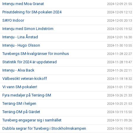
Intervju med Moa Granat
2024-12-09 21:55
Prisutdelning för SM-pokalen 2024
2024-12-09 12:12
SAYO Indoor
2024-12-05 20:13
Intervju med Simon Lindström
2024-12-05 19:52
Intervju - Lina Ånstad
2024-12-01 16:30
Intervju - Hugo Olsson
2024-11-30 10:55
Turebergs SM-kvalgränser för inomhus
2024-11-28 22:27
Statistik för 2024 är uppdaterad
2024-11-28 19:47
Intervju - Alva Back
2024-11-26 22:11
Välbesökt veteran-kickoff
2024-11-18 18:32
Vi vann SM-pokalen!
2024-11-01 17:50
Fyra medaljer på Terräng-SM
2024-10-26 21:33
Terräng-SM i helgen
2024-10-25 21:53
Terräng-DM på Gärdet
2024-10-19 15:50
Tureberg engagerar sig i samhället
2024-10-11 09:26
Dubbla segrar för Tureberg i Stockholmskampen
2024-10-06 19:00