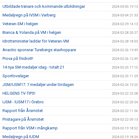
Utbildade tränare och kommande utbildningar
2024-03-05 19:13
Medaljregn på IVSM i Varberg
2024-03-04 21:33
Veteran-SM i helgen
2024-02-29 14:13
Bianca & Yolanda på VM i helgen
2024-02-28 20:27
Idrottsminister laddar för Veteran-VM
2024-02-28 18:03
Anactio sponsrar Turebergs stavhoppare
2024-02-26 19:49
Prova på friidrott!
2024-02-26 12:49
14 nya SM-medaljer idag - totalt 21
2024-02-25 17:10
Sportlovsläger
2024-02-25 11:29
JSM/USM17: 7 medaljer under lördagen
2024-02-24 19:25
HELGENS TV-TIPS!
2024-02-22 22:58
IJSM - IUSM17 i Örebro
2024-02-22 20:54
Rapport från Årsmötet
2024-02-22 11:56
Pristagare på Årsmötet
2024-02-22 09:13
Rapport från VSM i mångkamp
2024-02-19 18:52
Medaljregn på IUDM
2024-02-19 18:24