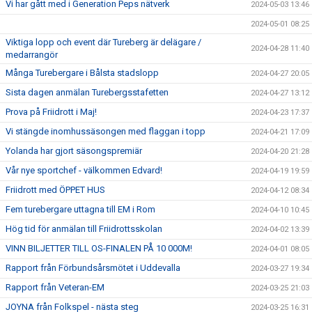
Vi har gått med i Generation Peps nätverk
2024-05-03 13:46
2024-05-01 08:25
Viktiga lopp och event där Tureberg är delägare /
2024-04-28 11:40
medarrangör
Många Turebergare i Bålsta stadslopp
2024-04-27 20:05
Sista dagen anmälan Turebergsstafetten
2024-04-27 13:12
Prova på Friidrott i Maj!
2024-04-23 17:37
Vi stängde inomhussäsongen med flaggan i topp
2024-04-21 17:09
Yolanda har gjort säsongspremiär
2024-04-20 21:28
Vår nye sportchef - välkommen Edvard!
2024-04-19 19:59
Friidrott med ÖPPET HUS
2024-04-12 08:34
Fem turebergare uttagna till EM i Rom
2024-04-10 10:45
Hög tid för anmälan till Friidrottsskolan
2024-04-02 13:39
VINN BILJETTER TILL OS-FINALEN PÅ 10 000M!
2024-04-01 08:05
Rapport från Förbundsårsmötet i Uddevalla
2024-03-27 19:34
Rapport från Veteran-EM
2024-03-25 21:03
JOYNA från Folkspel - nästa steg
2024-03-25 16:31