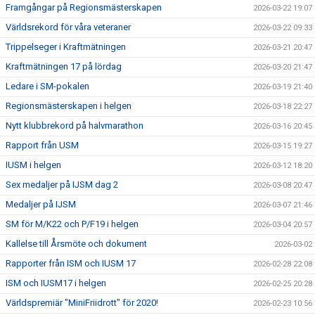
Framgångar på Regionsmästerskapen
2026-03-22 19:07
Världsrekord för våra veteraner
2026-03-22 09:33
Trippelseger i Kraftmätningen
2026-03-21 20:47
Kraftmätningen 17 på lördag
2026-03-20 21:47
Ledare i SM-pokalen
2026-03-19 21:40
Regionsmästerskapen i helgen
2026-03-18 22:27
Nytt klubbrekord på halvmarathon
2026-03-16 20:45
Rapport från USM
2026-03-15 19:27
IUSM i helgen
2026-03-12 18:20
Sex medaljer på IJSM dag 2
2026-03-08 20:47
Medaljer på IJSM
2026-03-07 21:46
SM för M/K22 och P/F19 i helgen
2026-03-04 20:57
Kallelse till Årsmöte och dokument
2026-03-02
Rapporter från ISM och IUSM 17
2026-02-28 22:08
ISM och IUSM17 i helgen
2026-02-25 20:28
Världspremiär "MiniFriidrott" för 2020!
2026-02-23 10:56