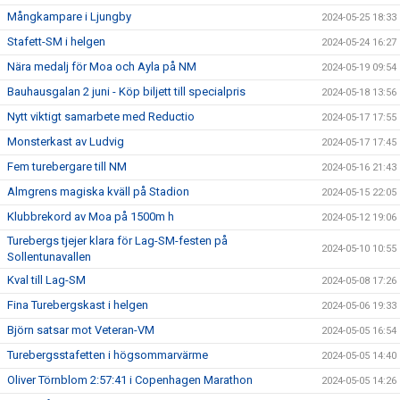
Mångkampare i Ljungby
2024-05-25 18:33
Stafett-SM i helgen
2024-05-24 16:27
Nära medalj för Moa och Ayla på NM
2024-05-19 09:54
Bauhausgalan 2 juni - Köp biljett till specialpris
2024-05-18 13:56
Nytt viktigt samarbete med Reductio
2024-05-17 17:55
Monsterkast av Ludvig
2024-05-17 17:45
Fem turebergare till NM
2024-05-16 21:43
Almgrens magiska kväll på Stadion
2024-05-15 22:05
Klubbrekord av Moa på 1500m h
2024-05-12 19:06
Turebergs tjejer klara för Lag-SM-festen på
2024-05-10 10:55
Sollentunavallen
Kval till Lag-SM
2024-05-08 17:26
Fina Turebergskast i helgen
2024-05-06 19:33
Björn satsar mot Veteran-VM
2024-05-05 16:54
Turebergsstafetten i högsommarvärme
2024-05-05 14:40
Oliver Törnblom 2:57:41 i Copenhagen Marathon
2024-05-05 14:26