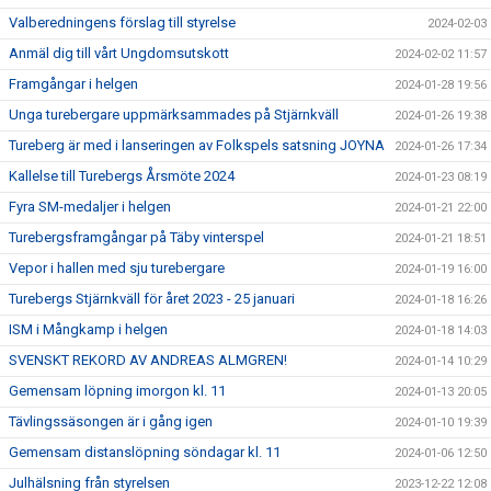
Valberedningens förslag till styrelse
2024-02-03
Anmäl dig till vårt Ungdomsutskott
2024-02-02 11:57
Framgångar i helgen
2024-01-28 19:56
Unga turebergare uppmärksammades på Stjärnkväll
2024-01-26 19:38
Tureberg är med i lanseringen av Folkspels satsning JOYNA
2024-01-26 17:34
Kallelse till Turebergs Årsmöte 2024
2024-01-23 08:19
Fyra SM-medaljer i helgen
2024-01-21 22:00
Turebergsframgångar på Täby vinterspel
2024-01-21 18:51
Vepor i hallen med sju turebergare
2024-01-19 16:00
Turebergs Stjärnkväll för året 2023 - 25 januari
2024-01-18 16:26
ISM i Mångkamp i helgen
2024-01-18 14:03
SVENSKT REKORD AV ANDREAS ALMGREN!
2024-01-14 10:29
Gemensam löpning imorgon kl. 11
2024-01-13 20:05
Tävlingssäsongen är i gång igen
2024-01-10 19:39
Gemensam distanslöpning söndagar kl. 11
2024-01-06 12:50
Julhälsning från styrelsen
2023-12-22 12:08