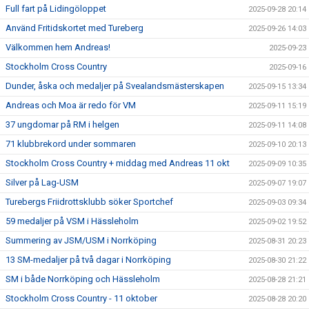
Full fart på Lidingöloppet
2025-09-28 20:14
Använd Fritidskortet med Tureberg
2025-09-26 14:03
Välkommen hem Andreas!
2025-09-23
Stockholm Cross Country
2025-09-16
Dunder, åska och medaljer på Svealandsmästerskapen
2025-09-15 13:34
Andreas och Moa är redo för VM
2025-09-11 15:19
37 ungdomar på RM i helgen
2025-09-11 14:08
71 klubbrekord under sommaren
2025-09-10 20:13
Stockholm Cross Country + middag med Andreas 11 okt
2025-09-09 10:35
Silver på Lag-USM
2025-09-07 19:07
Turebergs Friidrottsklubb söker Sportchef
2025-09-03 09:34
59 medaljer på VSM i Hässleholm
2025-09-02 19:52
Summering av JSM/USM i Norrköping
2025-08-31 20:23
13 SM-medaljer på två dagar i Norrköping
2025-08-30 21:22
SM i både Norrköping och Hässleholm
2025-08-28 21:21
Stockholm Cross Country - 11 oktober
2025-08-28 20:20