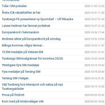
Tvåa i SM-pokalen
2025-11-02 12:23
Årets ICA-rabatthäften är här
2025-10-31 11:33
Turebergs FK presenterar ny Sportchef – Ulf Ribacke
2025-10-27 21:59
Lasse Hedman har lämnat jordelivet
2025-10-27 21:22
Europarekord i halvmaraton
2025-10-26 17:44
Andreas siktar på Europarekord på söndag
2025-10-25 12:03
Många kommer, några lämnar...
2025-10-25 11:47
13 EM-medaljer på Veteran-EM
2025-10-21 21:47
Turebergs SM-kvalgränser för inomhus 25/26
2025-10-20 18:49
Ytterligare fyra SM-medaljer
2025-10-19 19:42
Fyra medaljer på Terräng-SM
2025-10-18 20:00
Terräng-SM i helgen
2025-10-16 21:31
Välj Tureberg hos Intersport och satsa på nya
2025-10-15 14:24
Turebergskläder
Prova på friidrott
2025-09-29 23:36
Kom med på Höslovsläger v44
2025-09-29 18:35