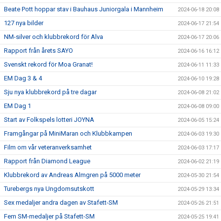
Beate Pott hoppar stav i Bauhaus Juniorgala i Mannheim
2024-06-18 20:08
127 nya bilder
2024-06-17 21:54
NM-silver och klubbrekord för Alva
2024-06-17 20:06
Rapport från årets SAYO
2024-06-16 16:12
Svenskt rekord för Moa Granat!
2024-06-11 11:33
EM Dag 3 & 4
2024-06-10 19:28
Sju nya klubbrekord på tre dagar
2024-06-08 21:02
EM Dag 1
2024-06-08 09:00
Start av Folkspels lotteri JOYNA
2024-06-05 15:24
Framgångar på MiniMaran och Klubbkampen
2024-06-03 19:30
Film om vår veteranverksamhet
2024-06-03 17:17
Rapport från Diamond League
2024-06-02 21:19
Klubbrekord av Andreas Almgren på 5000 meter
2024-05-30 21:54
Turebergs nya Ungdomsutskott
2024-05-29 13:34
Sex medaljer andra dagen av Stafett-SM
2024-05-26 21:51
Fem SM-medaljer på Stafett-SM
2024-05-25 19:41