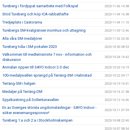
Tureberg i fördjupat samarbete med Folkspel
2023-11-06 14:38
Stöd Tureberg och köp ICA-rabbathäfte
2023-11-04 16:38
Tredjeplats i Castorama
2023-11-04 11:10
Turebergs SM-kvalgränser inomhus och uttagning
2023-11-03 12:46
Alla våra SM-medaljörer
2023-11-02 20:30
Tureberg tvåa i SM-pokalen 2023
2023-10-30 08:53
Välkommen till medlemsmöte 7 nov - information och
2023-10-24 14:42
diskussion
Anmälan öppen till SAYO Indoor 2-3 dec
2023-10-23 14:19
100-medaljsvallen sprängd på Terräng-SM i Halmstad
2023-10-22 09:17
Terräng-SM i helgen
2023-10-19 10:41
Medaljer på Terräng-DM
2023-10-14 21:38
Spjutkastning på Sollentunavallen
2023-10-12 16:06
En av Sveriges största ungdomstävlingar - SAYO Indoor -
2023-10-11 07:59
söker evenemangssponsor!
Tureberg 1:a och 2:a i Stockholmskampen
2023-10-08 22:40
2023-10-07 08:54