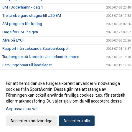
SM i Söderhamn - dag 1
2023-07-28 23:48
Tre turebergare uttagna till U20-EM
2023-07-28 17:33
SM-program för fredag
2023-07-28 07:26
Dags för SM i helgen
2023-07-27 09:57
Alva på EYOF
2023-07-26 22:26
Rapport från Leksands Sparbanksspel
2023-07-24 16:37
Turebergare på Nordiska Juniorlandskampen
2023-07-23 18:10
Fem ungdomar till landslaget
2023-07-19 12:15
Rekord i Tumba
2023-07-15 19:37
PB för Jesper på JEM
2023-07-15 19:33
För att hemsidan ska fungera korrekt använder vi nödvändiga
cookies från SportAdmin. Dessa går inte att stänga av.
U23-EM: Torsdag
2023-07-14 10:15
Föreningen kan också använda frivilliga cookies, t.ex. för statistik
JEM med Jesper och Emil
2023-07-12 16:56
eller marknadsföring. Du väljer själv om du vill acceptera dessa.
Svea och friidrottsskolan
2023-07-12 08:26
Anpassa dina val
Turebergs herrar sexa på lag-SM
2023-07-09 14:34
Acceptera nödvändiga
Acceptera alla
Lag-SM på Sollentunavallen på lördag
2023-07-05 21:19
Alva, Emil och Jesper till mästerskap
2023-07-04 21:22