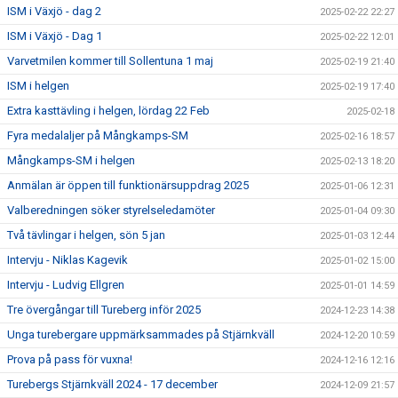
ISM i Växjö - dag 2
2025-02-22 22:27
ISM i Växjö - Dag 1
2025-02-22 12:01
Varvetmilen kommer till Sollentuna 1 maj
2025-02-19 21:40
ISM i helgen
2025-02-19 17:40
Extra kasttävling i helgen, lördag 22 Feb
2025-02-18
Fyra medalaljer på Mångkamps-SM
2025-02-16 18:57
Mångkamps-SM i helgen
2025-02-13 18:20
Anmälan är öppen till funktionärsuppdrag 2025
2025-01-06 12:31
Valberedningen söker styrelseledamöter
2025-01-04 09:30
Två tävlingar i helgen, sön 5 jan
2025-01-03 12:44
Intervju - Niklas Kagevik
2025-01-02 15:00
Intervju - Ludvig Ellgren
2025-01-01 14:59
Tre övergångar till Tureberg inför 2025
2024-12-23 14:38
Unga turebergare uppmärksammades på Stjärnkväll
2024-12-20 10:59
Prova på pass för vuxna!
2024-12-16 12:16
Turebergs Stjärnkväll 2024 - 17 december
2024-12-09 21:57