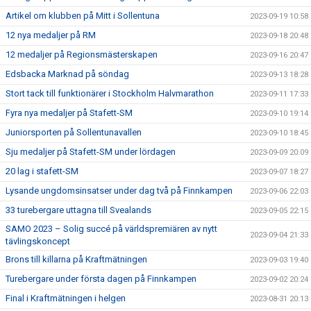
Artikel om klubben på Mitt i Sollentuna
2023-09-19 10:58
12 nya medaljer på RM
2023-09-18 20:48
12 medaljer på Regionsmästerskapen
2023-09-16 20:47
Edsbacka Marknad på söndag
2023-09-13 18:28
Stort tack till funktionärer i Stockholm Halvmarathon
2023-09-11 17:33
Fyra nya medaljer på Stafett-SM
2023-09-10 19:14
Juniorsporten på Sollentunavallen
2023-09-10 18:45
Sju medaljer på Stafett-SM under lördagen
2023-09-09 20:09
20 lag i stafett-SM
2023-09-07 18:27
Lysande ungdomsinsatser under dag två på Finnkampen
2023-09-06 22:03
33 turebergare uttagna till Svealands
2023-09-05 22:15
SAMO 2023 – Solig succé på världspremiären av nytt
2023-09-04 21:33
tävlingskoncept
Brons till killarna på Kraftmätningen
2023-09-03 19:40
Turebergare under första dagen på Finnkampen
2023-09-02 20:24
Final i Kraftmätningen i helgen
2023-08-31 20:13