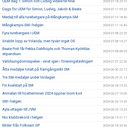
UEM dag 1: Simon och Ludvig vidare till final
2024-07-18 23:15
Dags för UEM för Simon, Ludvig, Jakob & Beate
2024-07-17 09:22
Medalj till alla turebergare på Mångkamps-SM
2024-07-14 18:40
Mångkamps-SM i helgen
2024-07-11 16:45
Fyra turebergare i UEM
2024-07-08 22:20
Snabbt lopp av Yolanda, men tyvärr inget OS
2024-07-08 14:27
Beate Pott får Pekka Dahlhöjds och Thomas Kyöttiläs
2024-07-08 08:59
stipendium
Världsungdomsspelen - vinst igen i föreningstävlingen!
2024-07-07 22:26
Åtta medaljer totalt på framgångsrikt SM
2024-06-30 22:12
Tre SM-medaljer under lördagen
2024-06-29 21:13
Fin kvalstart på SM
2024-06-28 19:52
Anmälan till höstterminen 2024 öppnar inom kort
2024-06-27 10:00
SM i helgen
2024-06-26 19:20
Ayla uttagen till JVM
2024-06-20 19:23
Nio klubbrekord i helgen
2024-06-19 21:11
Bilder från Folksam GP
2024-06-18 20:46