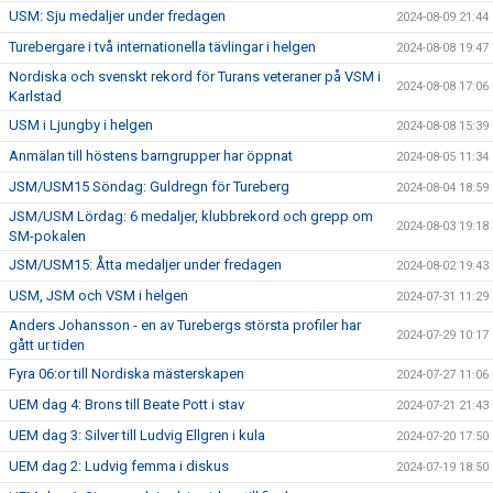
USM: Sju medaljer under fredagen
2024-08-09 21:44
Turebergare i två internationella tävlingar i helgen
2024-08-08 19:47
Nordiska och svenskt rekord för Turans veteraner på VSM i
2024-08-08 17:06
Karlstad
USM i Ljungby i helgen
2024-08-08 15:39
Anmälan till höstens barngrupper har öppnat
2024-08-05 11:34
JSM/USM15 Söndag: Guldregn för Tureberg
2024-08-04 18:59
JSM/USM Lördag: 6 medaljer, klubbrekord och grepp om
2024-08-03 19:18
SM-pokalen
JSM/USM15: Åtta medaljer under fredagen
2024-08-02 19:43
USM, JSM och VSM i helgen
2024-07-31 11:29
Anders Johansson - en av Turebergs största profiler har
2024-07-29 10:17
gått ur tiden
Fyra 06:or till Nordiska mästerskapen
2024-07-27 11:06
UEM dag 4: Brons till Beate Pott i stav
2024-07-21 21:43
UEM dag 3: Silver till Ludvig Ellgren i kula
2024-07-20 17:50
UEM dag 2: Ludvig femma i diskus
2024-07-19 18:50