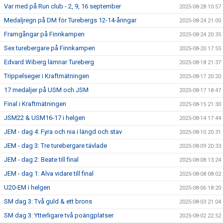
Var med på Run club - 2, 9, 16 september
2025-08-28 10:57
Medaljregn på DM för Turebergs 12-14-åringar
2025-08-24 21:00
Framgångar på Finnkampen
2025-08-24 20:35
Sex turebergare på Finnkampen
2025-08-20 17:55
Edvard Wiberg lämnar Tureberg
2025-08-18 21:37
Trippelseger i Kraftmätningen
2025-08-17 20:20
17 medaljer på USM och JSM
2025-08-17 18:47
Final i Kraftmätningen
2025-08-15 21:30
JSM22 & USM16-17 i helgen
2025-08-14 17:44
JEM - dag 4: Fyra och nia i längd och stav
2025-08-10 20:31
JEM - dag 3: Tre turebergare tävlade
2025-08-09 20:33
JEM - dag 2: Beate till final
2025-08-08 13:24
JEM - dag 1: Alva vidare till final
2025-08-08 08:02
U20-EM i helgen
2025-08-06 18:20
SM dag 3: Två guld & ett brons
2025-08-03 21:04
SM dag 3: Ytterligare två poängplatser
2025-08-02 22:52