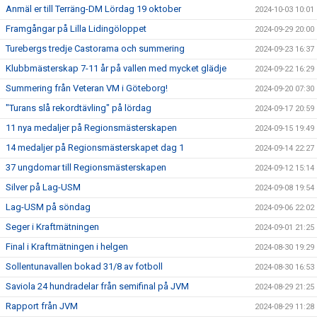
Anmäl er till Terräng-DM Lördag 19 oktober
2024-10-03 10:01
Framgångar på Lilla Lidingöloppet
2024-09-29 20:00
Turebergs tredje Castorama och summering
2024-09-23 16:37
Klubbmästerskap 7-11 år på vallen med mycket glädje
2024-09-22 16:29
Summering från Veteran VM i Göteborg!
2024-09-20 07:30
"Turans slå rekordtävling" på lördag
2024-09-17 20:59
11 nya medaljer på Regionsmästerskapen
2024-09-15 19:49
14 medaljer på Regionsmästerskapet dag 1
2024-09-14 22:27
37 ungdomar till Regionsmästerskapen
2024-09-12 15:14
Silver på Lag-USM
2024-09-08 19:54
Lag-USM på söndag
2024-09-06 22:02
Seger i Kraftmätningen
2024-09-01 21:25
Final i Kraftmätningen i helgen
2024-08-30 19:29
Sollentunavallen bokad 31/8 av fotboll
2024-08-30 16:53
Saviola 24 hundradelar från semifinal på JVM
2024-08-29 21:25
Rapport från JVM
2024-08-29 11:28