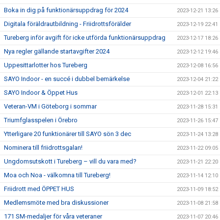
Boka in dig på funktionärsuppdrag för 2024
2023-12-21 13:26
Digitala föräldrautbildning - Friidrottsförälder
2023-12-19 22:41
Tureberg inför avgift för icke utförda funktionärsuppdrag
2023-12-17 18:26
Nya regler gällande startavgifter 2024
2023-12-12 19:46
Uppesittarlotter hos Tureberg
2023-12-08 16:56
SAYO Indoor - en succé i dubbel bemärkelse
2023-12-04 21:22
SAYO Indoor & Öppet Hus
2023-12-01 22:13
Veteran-VM i Göteborg i sommar
2023-11-28 15:31
Triumfglasspelen i Örebro
2023-11-26 15:47
Ytterligare 20 funktionärer till SAYO sön 3 dec
2023-11-24 13:28
Nominera till friidrottsgalan!
2023-11-22 09:05
Ungdomsutskott i Tureberg – vill du vara med?
2023-11-21 22:20
Moa och Noa - välkomna till Tureberg!
2023-11-14 12:10
Friidrott med ÖPPET HUS
2023-11-09 18:52
Medlemsmöte med bra diskussioner
2023-11-08 21:58
171 SM-medaljer för våra veteraner
2023-11-07 20:46