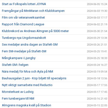
Start av Folkspels lotteri JOYNA
2024-06-05 15:24
Framgångar på MiniMaran och Klubbkampen
2024-06-03 19:30
Film om vår veteranverksamhet
2024-06-03 17:17
Rapport från Diamond League
2024-06-02 21:19
Klubbrekord av Andreas Almgren på 5000 meter
2024-05-30 21:54
Turebergs nya Ungdomsutskott
2024-05-29 13:34
Sex medaljer andra dagen av Stafett-SM
2024-05-26 21:51
Fem SM-medaljer på Stafett-SM
2024-05-25 19:41
Mångkampare i Ljungby
2024-05-25 18:33
Stafett-SM i helgen
2024-05-24 16:27
Nära medalj för Moa och Ayla på NM
2024-05-19 09:54
Bauhausgalan 2 juni - Köp biljett till specialpris
2024-05-18 13:56
Nytt viktigt samarbete med Reductio
2024-05-17 17:55
Monsterkast av Ludvig
2024-05-17 17:45
Fem turebergare till NM
2024-05-16 21:43
Almgrens magiska kväll på Stadion
2024-05-15 22:05