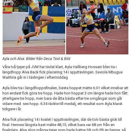
ARRANGEMANG
STATISTIK & RESULTAT
FUNKTIONÄR
TÄVLINGAR
KONTAKT
Ayla och Alva. Bilder från Deca Text & Bild
Våra två tjejer på JVM har tävlat klart, Ayla Hallberg Hossain blev tia i
UTBILDNING
längdhopp Alva Back fick placering 14 i spjuttävlingen. Saviola Mbugua
Waithira går in i tävlingen i eftermiddag
KALENDER
Ayla blev tia i längdhoppsfinalen, bästa hoppet mätte 6.01 vilket innebar att
hon endast fick göra tre hopp. Hade hon hoppat 3 cm längre hade hon fått
ytterligare tre hopp, men bara de åtta bästa efter tre omgångar som går
vidare med sex hopp. 6.34 räckte till medalj, ett resultat som Ayla klarat
tidigare i år.
Alva fick placering 14 i kvalet i spjuttvävlingen, där de tolv bästa gick till
final. Hennes längsta kast mätte 48,15, vilket bara var 68 cm från en
finalplats. Alva slog många tjejer som hade bättre SB och PB än henne, så