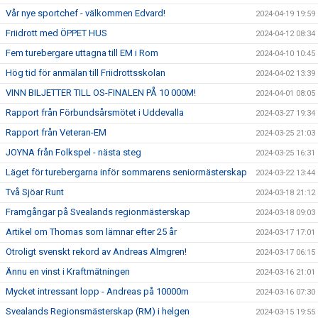
Vår nye sportchef - välkommen Edvard!
2024-04-19 19:59
Friidrott med ÖPPET HUS
2024-04-12 08:34
Fem turebergare uttagna till EM i Rom
2024-04-10 10:45
Hög tid för anmälan till Friidrottsskolan
2024-04-02 13:39
VINN BILJETTER TILL OS-FINALEN PÅ 10 000M!
2024-04-01 08:05
Rapport från Förbundsårsmötet i Uddevalla
2024-03-27 19:34
Rapport från Veteran-EM
2024-03-25 21:03
JOYNA från Folkspel - nästa steg
2024-03-25 16:31
Läget för turebergarna inför sommarens seniormästerskap
2024-03-22 13:44
Två Sjöar Runt
2024-03-18 21:12
Framgångar på Svealands regionmästerskap
2024-03-18 09:03
Artikel om Thomas som lämnar efter 25 år
2024-03-17 17:01
Otroligt svenskt rekord av Andreas Almgren!
2024-03-17 06:15
Ännu en vinst i Kraftmätningen
2024-03-16 21:01
Mycket intressant lopp - Andreas på 10000m
2024-03-16 07:30
Svealands Regionsmästerskap (RM) i helgen
2024-03-15 19:55