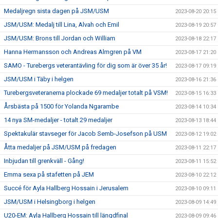
Medaljregn sista dagen på JSM/USM
2023-08-20 20:15
JSM/USM: Medalj till Lina, Alvah och Emil
2023-08-19 20:57
JSM/USM: Brons till Jordan och William
2023-08-18 22:17
Hanna Hermansson och Andreas Almgren på VM
2023-08-17 21:20
SAMO - Turebergs veterantävling för dig som är över 35 år!
2023-08-17 09:19
JSM/USM i Täby i helgen
2023-08-16 21:36
Turebergsveteranerna plockade 69 medaljer totalt på VSM!
2023-08-15 16:33
Årsbästa på 1500 för Yolanda Ngarambe
2023-08-14 10:34
14 nya SM-medaljer - totalt 29 medaljer
2023-08-13 18:44
Spektakulär stavseger för Jacob Semb-Josefson på USM
2023-08-12 19:02
Åtta medaljer på JSM/USM på fredagen
2023-08-11 22:17
Inbjudan till grenkväll - Gång!
2023-08-11 15:52
Emma sexa på stafetten på JEM
2023-08-10 22:12
Succé för Ayla Hallberg Hossain i Jerusalem
2023-08-10 09:11
JSM/USM i Helsingborg i helgen
2023-08-09 14:49
U20-EM: Ayla Hallberg Hossain till längdfinal
2023-08-09 09:46