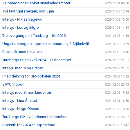
Valberedningen söker styrelseledamöter
2025-01-04 09:30
Två tävlingar i helgen, sön 5 jan
2025-01-03 12:44
Intervju - Niklas Kagevik
2025-01-02 15:00
Intervju - Ludvig Ellgren
2025-01-01 14:59
Tre övergångar till Tureberg inför 2025
2024-12-23 14:38
Unga turebergare uppmärksammades på Stjärnkväll
2024-12-20 10:59
Prova på pass för vuxna!
2024-12-16 12:16
Turebergs Stjärnkväll 2024 - 17 december
2024-12-09 21:57
Intervju med Moa Granat
2024-12-09 21:55
Prisutdelning för SM-pokalen 2024
2024-12-09 12:12
SAYO Indoor
2024-12-05 20:13
Intervju med Simon Lindström
2024-12-05 19:52
Intervju - Lina Ånstad
2024-12-01 16:30
Intervju - Hugo Olsson
2024-11-30 10:55
Turebergs SM-kvalgränser för inomhus
2024-11-28 22:27
Statistik för 2024 är uppdaterad
2024-11-28 19:47