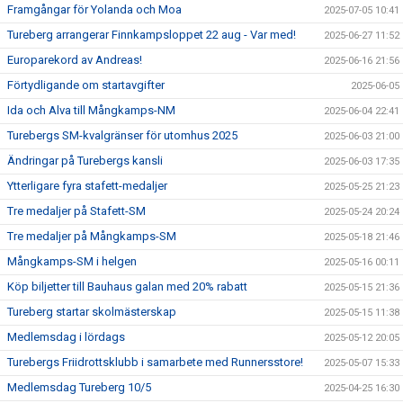
Framgångar för Yolanda och Moa
2025-07-05 10:41
Tureberg arrangerar Finnkampsloppet 22 aug - Var med!
2025-06-27 11:52
Europarekord av Andreas!
2025-06-16 21:56
Förtydligande om startavgifter
2025-06-05
Ida och Alva till Mångkamps-NM
2025-06-04 22:41
Turebergs SM-kvalgränser för utomhus 2025
2025-06-03 21:00
Ändringar på Turebergs kansli
2025-06-03 17:35
Ytterligare fyra stafett-medaljer
2025-05-25 21:23
Tre medaljer på Stafett-SM
2025-05-24 20:24
Tre medaljer på Mångkamps-SM
2025-05-18 21:46
Mångkamps-SM i helgen
2025-05-16 00:11
Köp biljetter till Bauhaus galan med 20% rabatt
2025-05-15 21:36
Tureberg startar skolmästerskap
2025-05-15 11:38
Medlemsdag i lördags
2025-05-12 20:05
Turebergs Friidrottsklubb i samarbete med Runnersstore!
2025-05-07 15:33
Medlemsdag Tureberg 10/5
2025-04-25 16:30