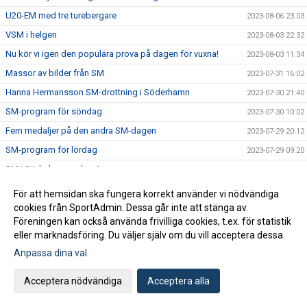
U20-EM med tre turebergare
2023-08-06 23:03
VSM i helgen
2023-08-03 22:32
Nu kör vi igen den populära prova på dagen för vuxna!
2023-08-03 11:34
Massor av bilder från SM
2023-07-31 16:02
Hanna Hermansson SM-drottning i Söderhamn
2023-07-30 21:40
SM-program för söndag
2023-07-30 10:02
Fem medaljer på den andra SM-dagen
2023-07-29 20:12
SM-program för lördag
2023-07-29 09:20
SM i Söderhamn - dag 1
2023-07-28 23:48
Tre turebergare uttagna till U20-EM
2023-07-28 17:33
För att hemsidan ska fungera korrekt använder vi nödvändiga
SM-program för fredag
cookies från SportAdmin. Dessa går inte att stänga av.
2023-07-28 07:26
Föreningen kan också använda frivilliga cookies, t.ex. för statistik
Dags för SM i helgen
2023-07-27 09:57
eller marknadsföring. Du väljer själv om du vill acceptera dessa.
Alva på EYOF
2023-07-26 22:26
Anpassa dina val
Rapport från Leksands Sparbanksspel
2023-07-24 16:37
Acceptera nödvändiga
Acceptera alla
Turebergare på Nordiska Juniorlandskampen
2023-07-23 18:10
Fem ungdomar till landslaget
2023-07-19 12:15