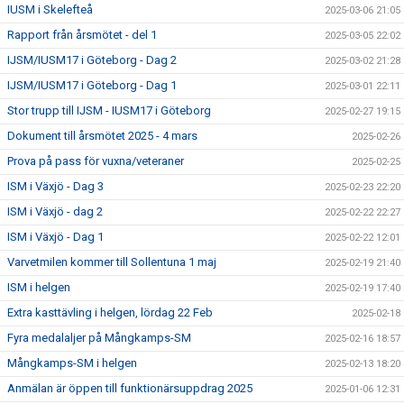
IUSM i Skelefteå
2025-03-06 21:05
Rapport från årsmötet - del 1
2025-03-05 22:02
IJSM/IUSM17 i Göteborg - Dag 2
2025-03-02 21:28
IJSM/IUSM17 i Göteborg - Dag 1
2025-03-01 22:11
Stor trupp till IJSM - IUSM17 i Göteborg
2025-02-27 19:15
Dokument till årsmötet 2025 - 4 mars
2025-02-26
Prova på pass för vuxna/veteraner
2025-02-25
ISM i Växjö - Dag 3
2025-02-23 22:20
ISM i Växjö - dag 2
2025-02-22 22:27
ISM i Växjö - Dag 1
2025-02-22 12:01
Varvetmilen kommer till Sollentuna 1 maj
2025-02-19 21:40
ISM i helgen
2025-02-19 17:40
Extra kasttävling i helgen, lördag 22 Feb
2025-02-18
Fyra medalaljer på Mångkamps-SM
2025-02-16 18:57
Mångkamps-SM i helgen
2025-02-13 18:20
Anmälan är öppen till funktionärsuppdrag 2025
2025-01-06 12:31