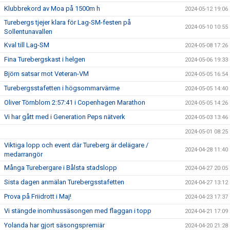
Klubbrekord av Moa på 1500m h
2024-05-12 19:06
Turebergs tjejer klara för Lag-SM-festen på
2024-05-10 10:55
Sollentunavallen
Kval till Lag-SM
2024-05-08 17:26
Fina Turebergskast i helgen
2024-05-06 19:33
Björn satsar mot Veteran-VM
2024-05-05 16:54
Turebergsstafetten i högsommarvärme
2024-05-05 14:40
Oliver Törnblom 2:57:41 i Copenhagen Marathon
2024-05-05 14:26
Vi har gått med i Generation Peps nätverk
2024-05-03 13:46
2024-05-01 08:25
Viktiga lopp och event där Tureberg är delägare /
2024-04-28 11:40
medarrangör
Många Turebergare i Bålsta stadslopp
2024-04-27 20:05
Sista dagen anmälan Turebergsstafetten
2024-04-27 13:12
Prova på Friidrott i Maj!
2024-04-23 17:37
Vi stängde inomhussäsongen med flaggan i topp
2024-04-21 17:09
Yolanda har gjort säsongspremiär
2024-04-20 21:28