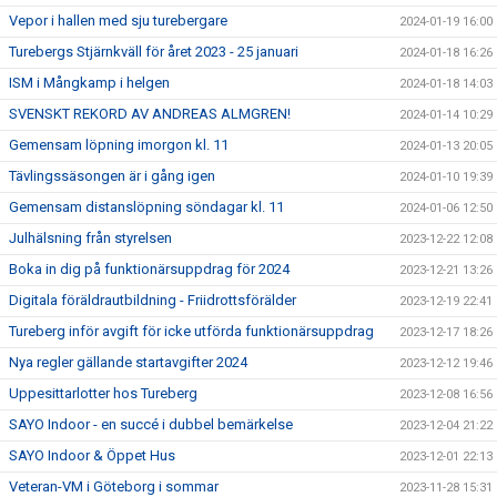
Vepor i hallen med sju turebergare
2024-01-19 16:00
Turebergs Stjärnkväll för året 2023 - 25 januari
2024-01-18 16:26
ISM i Mångkamp i helgen
2024-01-18 14:03
SVENSKT REKORD AV ANDREAS ALMGREN!
2024-01-14 10:29
Gemensam löpning imorgon kl. 11
2024-01-13 20:05
Tävlingssäsongen är i gång igen
2024-01-10 19:39
Gemensam distanslöpning söndagar kl. 11
2024-01-06 12:50
Julhälsning från styrelsen
2023-12-22 12:08
Boka in dig på funktionärsuppdrag för 2024
2023-12-21 13:26
Digitala föräldrautbildning - Friidrottsförälder
2023-12-19 22:41
Tureberg inför avgift för icke utförda funktionärsuppdrag
2023-12-17 18:26
Nya regler gällande startavgifter 2024
2023-12-12 19:46
Uppesittarlotter hos Tureberg
2023-12-08 16:56
SAYO Indoor - en succé i dubbel bemärkelse
2023-12-04 21:22
SAYO Indoor & Öppet Hus
2023-12-01 22:13
Veteran-VM i Göteborg i sommar
2023-11-28 15:31