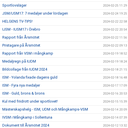
Sportlovsläger
2024-02-25 11:29
JSM/USM17: 7 medaljer under lördagen
2024-02-24 19:25
HELGENS TV-TIPS!
2024-02-22 22:58
IJSM - IUSM17 i Örebro
2024-02-22 20:54
Rapport från Årsmötet
2024-02-22 11:56
Pristagare på Årsmötet
2024-02-22 09:13
Rapport från VSM i mångkamp
2024-02-19 18:52
Medaljregn på IUDM
2024-02-19 18:24
Bildcollage från IUDM 2024
2024-02-18 21:15
ISM - Yolanda fixade dagens guld
2024-02-18 16:48
ISM - Fyra nya medaljer
2024-02-17 17:09
ISM - Guld, brons & brons
2024-02-16 20:53
Kul med friidrott under sportlovet!
2024-02-15 15:39
Mästerskapshelg - ISM, UDM och Mångkamps-VSM
2024-02-14 20:09
IVSM i Mångkamp i Sollentuna
2024-02-14 07:39
Dokument till Årsmötet 2024
2024-02-12 13:32