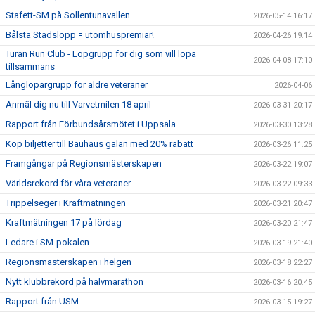
Stafett-SM på Sollentunavallen
2026-05-14 16:17
Bålsta Stadslopp = utomhuspremiär!
2026-04-26 19:14
Turan Run Club - Löpgrupp för dig som vill löpa
2026-04-08 17:10
tillsammans
Långlöpargrupp för äldre veteraner
2026-04-06
Anmäl dig nu till Varvetmilen 18 april
2026-03-31 20:17
Rapport från Förbundsårsmötet i Uppsala
2026-03-30 13:28
Köp biljetter till Bauhaus galan med 20% rabatt
2026-03-26 11:25
Framgångar på Regionsmästerskapen
2026-03-22 19:07
Världsrekord för våra veteraner
2026-03-22 09:33
Trippelseger i Kraftmätningen
2026-03-21 20:47
Kraftmätningen 17 på lördag
2026-03-20 21:47
Ledare i SM-pokalen
2026-03-19 21:40
Regionsmästerskapen i helgen
2026-03-18 22:27
Nytt klubbrekord på halvmarathon
2026-03-16 20:45
Rapport från USM
2026-03-15 19:27