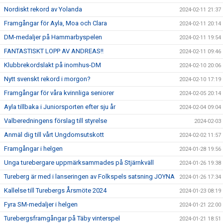
Nordiskt rekord av Yolanda
2024-02-11 21:37
Framgångar för Ayla, Moa och Clara
2024-02-11 20:14
DM-medaljer på Hammarbyspelen
2024-02-11 19:54
FANTASTISKT LOPP AV ANDREAS!!
2024-02-11 09:46
Klubbrekordslakt på inomhus-DM
2024-02-10 20:06
Nytt svenskt rekord i morgon?
2024-02-10 17:19
Framgångar för våra kvinnliga seniorer
2024-02-05 20:14
Ayla tillbaka i Juniorsporten efter sju år
2024-02-04 09:04
Valberedningens förslag till styrelse
2024-02-03
Anmäl dig till vårt Ungdomsutskott
2024-02-02 11:57
Framgångar i helgen
2024-01-28 19:56
Unga turebergare uppmärksammades på Stjärnkväll
2024-01-26 19:38
Tureberg är med i lanseringen av Folkspels satsning JOYNA
2024-01-26 17:34
Kallelse till Turebergs Årsmöte 2024
2024-01-23 08:19
Fyra SM-medaljer i helgen
2024-01-21 22:00
Turebergsframgångar på Täby vinterspel
2024-01-21 18:51