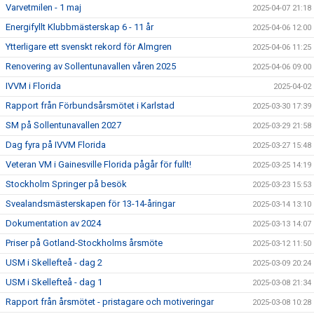
Varvetmilen - 1 maj
2025-04-07 21:18
Energifyllt Klubbmästerskap 6 - 11 år
2025-04-06 12:00
Ytterligare ett svenskt rekord för Almgren
2025-04-06 11:25
Renovering av Sollentunavallen våren 2025
2025-04-06 09:00
IVVM i Florida
2025-04-02
Rapport från Förbundsårsmötet i Karlstad
2025-03-30 17:39
SM på Sollentunavallen 2027
2025-03-29 21:58
Dag fyra på IVVM Florida
2025-03-27 15:48
Veteran VM i Gainesville Florida pågår för fullt!
2025-03-25 14:19
Stockholm Springer på besök
2025-03-23 15:53
Svealandsmästerskapen för 13-14-åringar
2025-03-14 13:10
Dokumentation av 2024
2025-03-13 14:07
Priser på Gotland-Stockholms årsmöte
2025-03-12 11:50
USM i Skellefteå - dag 2
2025-03-09 20:24
USM i Skellefteå - dag 1
2025-03-08 21:34
Rapport från årsmötet - pristagare och motiveringar
2025-03-08 10:28