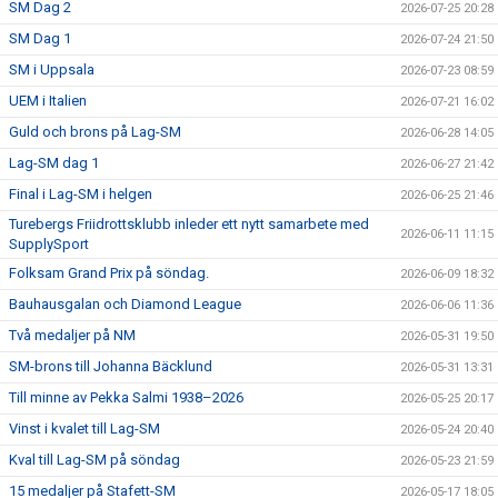
SM Dag 2
2026-07-25 20:28
SM Dag 1
2026-07-24 21:50
SM i Uppsala
2026-07-23 08:59
UEM i Italien
2026-07-21 16:02
Guld och brons på Lag-SM
2026-06-28 14:05
Lag-SM dag 1
2026-06-27 21:42
Final i Lag-SM i helgen
2026-06-25 21:46
Turebergs Friidrottsklubb inleder ett nytt samarbete med
2026-06-11 11:15
SupplySport
Folksam Grand Prix på söndag.
2026-06-09 18:32
Bauhausgalan och Diamond League
2026-06-06 11:36
Två medaljer på NM
2026-05-31 19:50
SM-brons till Johanna Bäcklund
2026-05-31 13:31
Till minne av Pekka Salmi 1938–2026
2026-05-25 20:17
Vinst i kvalet till Lag-SM
2026-05-24 20:40
Kval till Lag-SM på söndag
2026-05-23 21:59
15 medaljer på Stafett-SM
2026-05-17 18:05