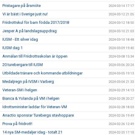
Pristagare på årsmöte
2024-03-14 17:17
Vi är bäst i Sverige just nu!
2024-03-12 21:05
Friidrottskul för barn födda 2017/2018
2024-03-12 18:50
Jesper A på landslagsuppdrag
2024-03-10 21:03
IUSM - Ett silver idag
2024-03-10 18:48
IUSM dag 1
2024-03-09 19:40
Anmälan till Friidrottsskolan är öppen
2024-03-08 15:34
20 turebergare till IUSM
2024-03-06 20:24
Utbildade tränare och kommande utbildningar
2024-03-05 19:13
Medaljregn på IVSM i Varberg
2024-03-04 21:33
Veteran-SM i helgen
2024-02-29 14:13
Bianca & Yolanda på VM i helgen
2024-02-28 20:27
Idrottsminister laddar för Veteran-VM
2024-02-28 18:03
Anactio sponsrar Turebergs stavhoppare
2024-02-26 19:49
Prova på friidrott!
2024-02-26 12:49
14 nya SM-medaljer idag - totalt 21
2024-02-25 17:10