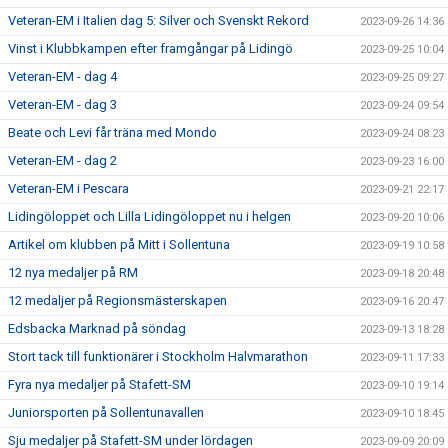
Veteran-EM i Italien dag 5: Silver och Svenskt Rekord
2023-09-26 14:36
Vinst i Klubbkampen efter framgångar på Lidingö
2023-09-25 10:04
Veteran-EM - dag 4
2023-09-25 09:27
Veteran-EM - dag 3
2023-09-24 09:54
Beate och Levi får träna med Mondo
2023-09-24 08:23
Veteran-EM - dag 2
2023-09-23 16:00
Veteran-EM i Pescara
2023-09-21 22:17
Lidingöloppet och Lilla Lidingöloppet nu i helgen
2023-09-20 10:06
Artikel om klubben på Mitt i Sollentuna
2023-09-19 10:58
12 nya medaljer på RM
2023-09-18 20:48
12 medaljer på Regionsmästerskapen
2023-09-16 20:47
Edsbacka Marknad på söndag
2023-09-13 18:28
Stort tack till funktionärer i Stockholm Halvmarathon
2023-09-11 17:33
Fyra nya medaljer på Stafett-SM
2023-09-10 19:14
Juniorsporten på Sollentunavallen
2023-09-10 18:45
Sju medaljer på Stafett-SM under lördagen
2023-09-09 20:09