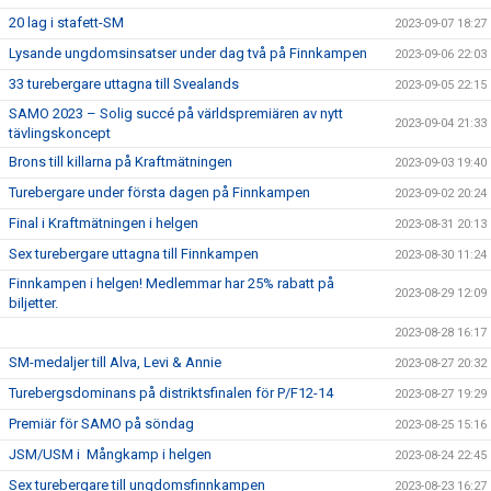
20 lag i stafett-SM
2023-09-07 18:27
Lysande ungdomsinsatser under dag två på Finnkampen
2023-09-06 22:03
33 turebergare uttagna till Svealands
2023-09-05 22:15
SAMO 2023 – Solig succé på världspremiären av nytt
2023-09-04 21:33
tävlingskoncept
Brons till killarna på Kraftmätningen
2023-09-03 19:40
Turebergare under första dagen på Finnkampen
2023-09-02 20:24
Final i Kraftmätningen i helgen
2023-08-31 20:13
Sex turebergare uttagna till Finnkampen
2023-08-30 11:24
Finnkampen i helgen! Medlemmar har 25% rabatt på
2023-08-29 12:09
biljetter.
2023-08-28 16:17
SM-medaljer till Alva, Levi & Annie
2023-08-27 20:32
Turebergsdominans på distriktsfinalen för P/F12-14
2023-08-27 19:29
Premiär för SAMO på söndag
2023-08-25 15:16
JSM/USM i Mångkamp i helgen
2023-08-24 22:45
Sex turebergare till ungdomsfinnkampen
2023-08-23 16:27