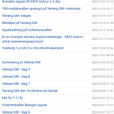
Anmälan öppen till SAYO Indoor 2-3 dec
2023-10-23 14:19
100-medaljsvallen sprängd på Terräng-SM i Halmstad
2023-10-22 09:17
Terräng-SM i helgen
2023-10-19 10:41
Medaljer på Terräng-DM
2023-10-14 21:38
Spjutkastning på Sollentunavallen
2023-10-12 16:06
En av Sveriges största ungdomstävlingar - SAYO Indoor -
2023-10-11 07:59
söker evenemangssponsor!
Tureberg 1:a och 2:a i Stockholmskampen
2023-10-08 22:40
2023-10-07 08:54
Summering av Veteran-EM
2023-10-02 09:52
Veteran-EM - dag 9
2023-09-30 21:07
Veteran-EM - dag 8
2023-09-30 18:26
Veteran-EM - dag 7
2023-09-28 21:14
Terräng-DM den 14 oktober på Gärdet
2023-09-28 11:05
KM för 7-11 år
2023-09-27 22:16
Friidrottshallen återigen öppen
2023-09-27 12:07
Veteran-EM - dag 6
2023-09-27 10:17