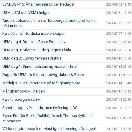
JSM/USM15: Åtta medaljer under fredagen
2024-08-02 19:43
USM, JSM och VSM i helgen
2024-07-31 11:29
Anders Johansson - en av Turebergs största profiler har
2024-07-29 10:17
gått ur tiden
Fyra 06:or till Nordiska mästerskapen
2024-07-27 11:06
UEM dag 4: Brons till Beate Pott i stav
2024-07-21 21:43
UEM dag 3: Silver till Ludvig Ellgren i kula
2024-07-20 17:50
UEM dag 2: Ludvig femma i diskus
2024-07-19 18:50
UEM dag 1: Simon och Ludvig vidare till final
2024-07-18 23:15
Dags för UEM för Simon, Ludvig, Jakob & Beate
2024-07-17 09:22
Medalj till alla turebergare på Mångkamps-SM
2024-07-14 18:40
Mångkamps-SM i helgen
2024-07-11 16:45
Fyra turebergare i UEM
2024-07-08 22:20
Snabbt lopp av Yolanda, men tyvärr inget OS
2024-07-08 14:27
Beate Pott får Pekka Dahlhöjds och Thomas Kyöttiläs
2024-07-08 08:59
stipendium
Världsungdomsspelen - vinst igen i föreningstävlingen!
2024-07-07 22:26