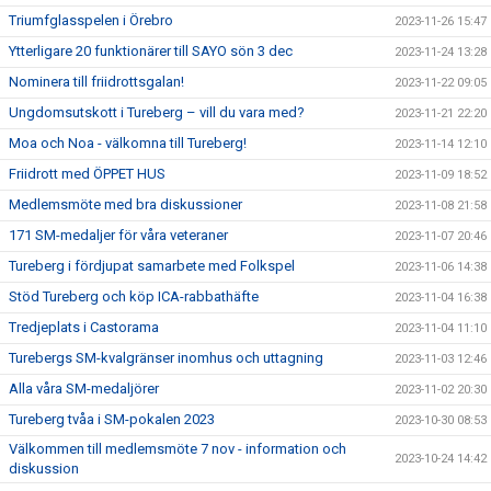
Triumfglasspelen i Örebro
2023-11-26 15:47
Ytterligare 20 funktionärer till SAYO sön 3 dec
2023-11-24 13:28
Nominera till friidrottsgalan!
2023-11-22 09:05
Ungdomsutskott i Tureberg – vill du vara med?
2023-11-21 22:20
Moa och Noa - välkomna till Tureberg!
2023-11-14 12:10
Friidrott med ÖPPET HUS
2023-11-09 18:52
Medlemsmöte med bra diskussioner
2023-11-08 21:58
171 SM-medaljer för våra veteraner
2023-11-07 20:46
Tureberg i fördjupat samarbete med Folkspel
2023-11-06 14:38
Stöd Tureberg och köp ICA-rabbathäfte
2023-11-04 16:38
Tredjeplats i Castorama
2023-11-04 11:10
Turebergs SM-kvalgränser inomhus och uttagning
2023-11-03 12:46
Alla våra SM-medaljörer
2023-11-02 20:30
Tureberg tvåa i SM-pokalen 2023
2023-10-30 08:53
Välkommen till medlemsmöte 7 nov - information och
2023-10-24 14:42
diskussion