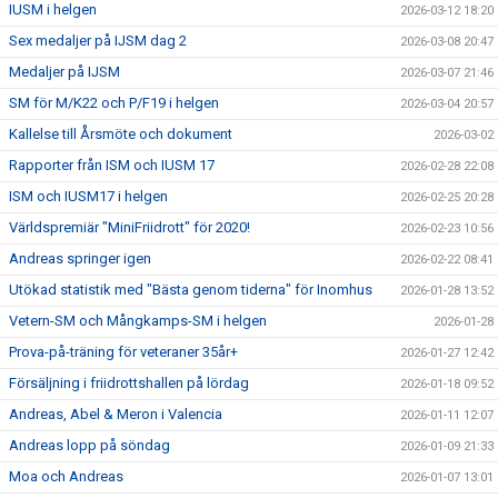
IUSM i helgen
2026-03-12 18:20
Sex medaljer på IJSM dag 2
2026-03-08 20:47
Medaljer på IJSM
2026-03-07 21:46
SM för M/K22 och P/F19 i helgen
2026-03-04 20:57
Kallelse till Årsmöte och dokument
2026-03-02
Rapporter från ISM och IUSM 17
2026-02-28 22:08
ISM och IUSM17 i helgen
2026-02-25 20:28
Världspremiär "MiniFriidrott" för 2020!
2026-02-23 10:56
Andreas springer igen
2026-02-22 08:41
Utökad statistik med "Bästa genom tiderna" för Inomhus
2026-01-28 13:52
Vetern-SM och Mångkamps-SM i helgen
2026-01-28
Prova-på-träning för veteraner 35år+
2026-01-27 12:42
Försäljning i friidrottshallen på lördag
2026-01-18 09:52
Andreas, Abel & Meron i Valencia
2026-01-11 12:07
Andreas lopp på söndag
2026-01-09 21:33
Moa och Andreas
2026-01-07 13:01