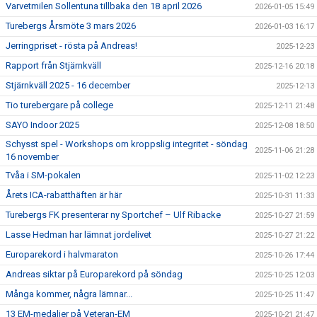
Varvetmilen Sollentuna tillbaka den 18 april 2026
2026-01-05 15:49
Turebergs Årsmöte 3 mars 2026
2026-01-03 16:17
Jerringpriset - rösta på Andreas!
2025-12-23
Rapport från Stjärnkväll
2025-12-16 20:18
Stjärnkväll 2025 - 16 december
2025-12-13
Tio turebergare på college
2025-12-11 21:48
SAYO Indoor 2025
2025-12-08 18:50
Schysst spel - Workshops om kroppslig integritet - söndag
2025-11-06 21:28
16 november
Tvåa i SM-pokalen
2025-11-02 12:23
Årets ICA-rabatthäften är här
2025-10-31 11:33
Turebergs FK presenterar ny Sportchef – Ulf Ribacke
2025-10-27 21:59
Lasse Hedman har lämnat jordelivet
2025-10-27 21:22
Europarekord i halvmaraton
2025-10-26 17:44
Andreas siktar på Europarekord på söndag
2025-10-25 12:03
Många kommer, några lämnar...
2025-10-25 11:47
13 EM-medaljer på Veteran-EM
2025-10-21 21:47