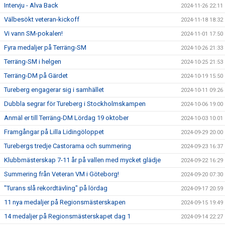
Intervju - Alva Back
2024-11-26 22:11
Välbesökt veteran-kickoff
2024-11-18 18:32
Vi vann SM-pokalen!
2024-11-01 17:50
Fyra medaljer på Terräng-SM
2024-10-26 21:33
Terräng-SM i helgen
2024-10-25 21:53
Terräng-DM på Gärdet
2024-10-19 15:50
Tureberg engagerar sig i samhället
2024-10-11 09:26
Dubbla segrar för Tureberg i Stockholmskampen
2024-10-06 19:00
Anmäl er till Terräng-DM Lördag 19 oktober
2024-10-03 10:01
Framgångar på Lilla Lidingöloppet
2024-09-29 20:00
Turebergs tredje Castorama och summering
2024-09-23 16:37
Klubbmästerskap 7-11 år på vallen med mycket glädje
2024-09-22 16:29
Summering från Veteran VM i Göteborg!
2024-09-20 07:30
"Turans slå rekordtävling" på lördag
2024-09-17 20:59
11 nya medaljer på Regionsmästerskapen
2024-09-15 19:49
14 medaljer på Regionsmästerskapet dag 1
2024-09-14 22:27