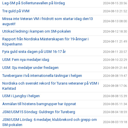
Lag-SM på Sollentunavallen på lördag
2024-08-15 20:56
Tre guld på VVM
2024-08-13 21:52
Missa inte Veteran VM i friidrott som startar idag den13
2024-08-13 08:00
augusti!
Utökad ledning i kampen om SM-pokalen
2024-08-12 18:30
Rapport från Nordiska Mästerskapen för 19-åringar i
2024-08-11 21:49
Köpenhamn
Fyra guld sista dagen på USM 16-17 år
2024-08-11 20:57
USM: Fem nya medaljer idag
2024-08-10 22:29
USM: Sju medaljer under fredagen
2024-08-09 21:44
Turebergare i två internationella tävlingar i helgen
2024-08-08 19:47
Nordiska och svenskt rekord för Turans veteraner på VSM i
2024-08-08 17:06
Karlstad
USM i Ljungby i helgen
2024-08-08 15:39
Anmälan till höstens barngrupper har öppnat
2024-08-05 11:34
JSM/USM15 Söndag: Guldregn för Tureberg
2024-08-04 18:59
JSM/USM Lördag: 6 medaljer, klubbrekord och grepp om
2024-08-03 19:18
SM-pokalen