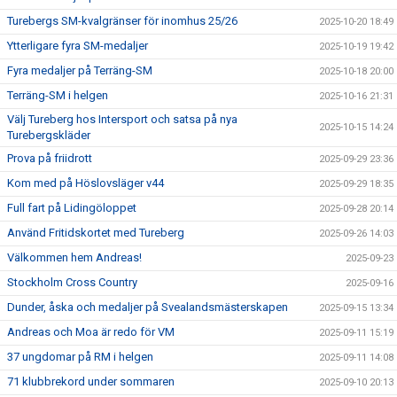
Turebergs SM-kvalgränser för inomhus 25/26
2025-10-20 18:49
Ytterligare fyra SM-medaljer
2025-10-19 19:42
Fyra medaljer på Terräng-SM
2025-10-18 20:00
Terräng-SM i helgen
2025-10-16 21:31
Välj Tureberg hos Intersport och satsa på nya
2025-10-15 14:24
Turebergskläder
Prova på friidrott
2025-09-29 23:36
Kom med på Höslovsläger v44
2025-09-29 18:35
Full fart på Lidingöloppet
2025-09-28 20:14
Använd Fritidskortet med Tureberg
2025-09-26 14:03
Välkommen hem Andreas!
2025-09-23
Stockholm Cross Country
2025-09-16
Dunder, åska och medaljer på Svealandsmästerskapen
2025-09-15 13:34
Andreas och Moa är redo för VM
2025-09-11 15:19
37 ungdomar på RM i helgen
2025-09-11 14:08
71 klubbrekord under sommaren
2025-09-10 20:13