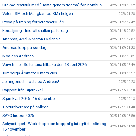
Utökad statistik med "Bästa genom tiderna" för Inomhus
2026-01-28 13:52
Vetern-SM och Mångkamps-SM i helgen
2026-01-28
Prova-på-träning för veteraner 35år+
2026-01-27 12:42
Försäljning i friidrottshallen på lördag
2026-01-18 09:52
Andreas, Abel & Meron i Valencia
2026-01-11 12:07
Andreas lopp på söndag
2026-01-09 21:33
Moa och Andreas
2026-01-07 13:01
Varvetmilen Sollentuna tillbaka den 18 april 2026
2026-01-05 15:49
Turebergs Årsmöte 3 mars 2026
2026-01-03 16:17
Jerringpriset - rösta på Andreas!
2025-12-23
Rapport från Stjärnkväll
2025-12-16 20:18
Stjärnkväll 2025 - 16 december
2025-12-13
Tio turebergare på college
2025-12-11 21:48
SAYO Indoor 2025
2025-12-08 18:50
Schysst spel - Workshops om kroppslig integritet - söndag
2025-11-06 21:28
16 november