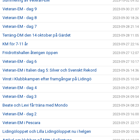
Summering av Veteran-EM
2023-10-02 09:52
Veteran-EM - dag 9
2023-09-30 21:07
Veteran-EM - dag 8
2023-09-30 18:26
Veteran-EM - dag 7
2023-09-28 21:14
Terräng-DM den 14 oktober på Gärdet
2023-09-28 11:05
KM för 7-11 år
2023-09-27 22:16
Friidrottshallen återigen öppen
2023-09-27 12:07
Veteran-EM - dag 6
2023-09-27 10:17
Veteran-EM i Italien dag 5: Silver och Svenskt Rekord
2023-09-26 14:36
Vinst i Klubbkampen efter framgångar på Lidingö
2023-09-25 10:04
Veteran-EM - dag 4
2023-09-25 09:27
Veteran-EM - dag 3
2023-09-24 09:54
Beate och Levi får träna med Mondo
2023-09-24 08:23
Veteran-EM - dag 2
2023-09-23 16:00
Veteran-EM i Pescara
2023-09-21 22:17
Lidingöloppet och Lilla Lidingöloppet nu i helgen
2023-09-20 10:06