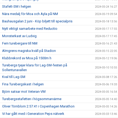
Stafett-SM i helgen
2024-05-24 16:27
Nära medalj för Moa och Ayla på NM
2024-05-19 09:54
Bauhausgalan 2 juni - Köp biljett till specialpris
2024-05-18 13:56
Nytt viktigt samarbete med Reductio
2024-05-17 17:55
Monsterkast av Ludvig
2024-05-17 17:45
Fem turebergare till NM
2024-05-16 21:43
Almgrens magiska kväll på Stadion
2024-05-15 22:05
Klubbrekord av Moa på 1500m h
2024-05-12 19:06
Turebergs tjejer klara för Lag-SM-festen på
2024-05-10 10:55
Sollentunavallen
Kval till Lag-SM
2024-05-08 17:26
Fina Turebergskast i helgen
2024-05-06 19:33
Björn satsar mot Veteran-VM
2024-05-05 16:54
Turebergsstafetten i högsommarvärme
2024-05-05 14:40
Oliver Törnblom 2:57:41 i Copenhagen Marathon
2024-05-05 14:26
Vi har gått med i Generation Peps nätverk
2024-05-03 13:46