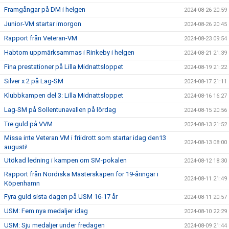
Framgångar på DM i helgen
2024-08-26 20:59
Junior-VM startar imorgon
2024-08-26 20:45
Rapport från Veteran-VM
2024-08-23 09:54
Habtom uppmärksammas i Rinkeby i helgen
2024-08-21 21:39
Fina prestationer på Lilla Midnattsloppet
2024-08-19 21:22
Silver x 2 på Lag-SM
2024-08-17 21:11
Klubbkampen del 3: Lilla Midnattsloppet
2024-08-16 16:27
Lag-SM på Sollentunavallen på lördag
2024-08-15 20:56
Tre guld på VVM
2024-08-13 21:52
Missa inte Veteran VM i friidrott som startar idag den13
2024-08-13 08:00
augusti!
Utökad ledning i kampen om SM-pokalen
2024-08-12 18:30
Rapport från Nordiska Mästerskapen för 19-åringar i
2024-08-11 21:49
Köpenhamn
Fyra guld sista dagen på USM 16-17 år
2024-08-11 20:57
USM: Fem nya medaljer idag
2024-08-10 22:29
USM: Sju medaljer under fredagen
2024-08-09 21:44