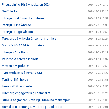
Prisutdelning för SM-pokalen 2024
2024-12-09 12:12
SAYO Indoor
2024-12-05 20:13
Intervju med Simon Lindström
2024-12-05 19:52
Intervju - Lina Ånstad
2024-12-01 16:30
Intervju - Hugo Olsson
2024-11-30 10:55
Turebergs SM-kvalgränser för inomhus
2024-11-28 22:27
Statistik för 2024 är uppdaterad
2024-11-28 19:47
Intervju - Alva Back
2024-11-26 22:11
Välbesökt veteran-kickoff
2024-11-18 18:32
Vi vann SM-pokalen!
2024-11-01 17:50
Fyra medaljer på Terräng-SM
2024-10-26 21:33
Terräng-SM i helgen
2024-10-25 21:53
Terräng-DM på Gärdet
2024-10-19 15:50
Tureberg engagerar sig i samhället
2024-10-11 09:26
Dubbla segrar för Tureberg i Stockholmskampen
2024-10-06 19:00
Anmäl er till Terräng-DM Lördag 19 oktober
2024-10-03 10:01