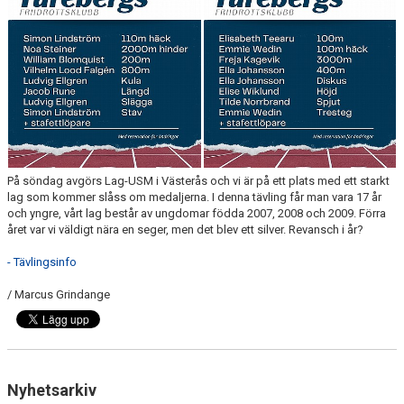
ARRANGEMANG
STATISTIK & RESULTAT
FUNKTIONÄR
TÄVLINGAR
KONTAKT
På söndag avgörs Lag-USM i Västerås och vi är på ett plats med ett starkt
lag som kommer slåss om medaljerna. I denna tävling får man vara 17 år
UTBILDNING
och yngre, vårt lag består av ungdomar födda 2007, 2008 och 2009. Förra
året var vi väldigt nära en seger, men det blev ett silver. Revansch i år?
KALENDER
- Tävlingsinfo
/ Marcus Grindange
Nyhetsarkiv