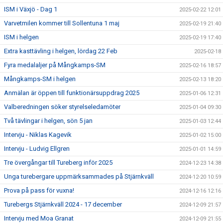
ISM i Växjö - Dag 1
2025-02-22 12:01
Varvetmilen kommer till Sollentuna 1 maj
2025-02-19 21:40
ISM i helgen
2025-02-19 17:40
Extra kasttävling i helgen, lördag 22 Feb
2025-02-18
Fyra medalaljer på Mångkamps-SM
2025-02-16 18:57
Mångkamps-SM i helgen
2025-02-13 18:20
Anmälan är öppen till funktionärsuppdrag 2025
2025-01-06 12:31
Valberedningen söker styrelseledamöter
2025-01-04 09:30
Två tävlingar i helgen, sön 5 jan
2025-01-03 12:44
Intervju - Niklas Kagevik
2025-01-02 15:00
Intervju - Ludvig Ellgren
2025-01-01 14:59
Tre övergångar till Tureberg inför 2025
2024-12-23 14:38
Unga turebergare uppmärksammades på Stjärnkväll
2024-12-20 10:59
Prova på pass för vuxna!
2024-12-16 12:16
Turebergs Stjärnkväll 2024 - 17 december
2024-12-09 21:57
Intervju med Moa Granat
2024-12-09 21:55