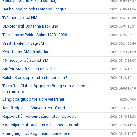
Folksam Grand Prix på söndag.
2026-06-09 18:32
Bauhausgalan och Diamond League
2026-06-06 11:36
Två medaljer på NM
2026-05-31 19:50
SM-brons till Johanna Bäcklund
2026-05-31 13:31
Till minne av Pekka Salmi 1938–2026
2026-05-25 20:17
Vinst i kvalet till Lag-SM
2026-05-24 20:40
Kval till Lag-SM på söndag
2026-05-23 21:59
15 medaljer på Stafett-SM
2026-05-17 18:05
Stafett-SM på Sollentunavallen
2026-05-14 16:17
Bålsta Stadslopp = utomhuspremiär!
2026-04-26 19:14
Turan Run Club - Löpgrupp för dig som vill löpa
2026-04-08 17:10
tillsammans
Långlöpargrupp för äldre veteraner
2026-04-06
Anmäl dig nu till Varvetmilen 18 april
2026-03-31 20:17
Rapport från Förbundsårsmötet i Uppsala
2026-03-30 13:28
Köp biljetter till Bauhaus galan med 20% rabatt
2026-03-26 11:25
Framgångar på Regionsmästerskapen
2026-03-22 19:07