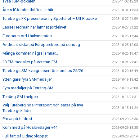
Tvåa i SM-pokalen
2025-11-02 12:23
Årets ICA-rabatthäften är här
2025-10-31 11:33
Turebergs FK presenterar ny Sportchef – Ulf Ribacke
2025-10-27 21:59
Lasse Hedman har lämnat jordelivet
2025-10-27 21:22
Europarekord i halvmaraton
2025-10-26 17:44
Andreas siktar på Europarekord på söndag
2025-10-25 12:03
Många kommer, några lämnar...
2025-10-25 11:47
13 EM-medaljer på Veteran-EM
2025-10-21 21:47
Turebergs SM-kvalgränser för inomhus 25/26
2025-10-20 18:49
Ytterligare fyra SM-medaljer
2025-10-19 19:42
Fyra medaljer på Terräng-SM
2025-10-18 20:00
Terräng-SM i helgen
2025-10-16 21:31
Välj Tureberg hos Intersport och satsa på nya
2025-10-15 14:24
Turebergskläder
Prova på friidrott
2025-09-29 23:36
Kom med på Höslovsläger v44
2025-09-29 18:35
Full fart på Lidingöloppet
2025-09-28 20:14