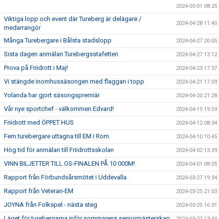
2024-05-01 08:25
Viktiga lopp och event där Tureberg är delägare /
2024-04-28 11:40
medarrangör
Många Turebergare i Bålsta stadslopp
2024-04-27 20:05
Sista dagen anmälan Turebergsstafetten
2024-04-27 13:12
Prova på Friidrott i Maj!
2024-04-23 17:37
Vi stängde inomhussäsongen med flaggan i topp
2024-04-21 17:09
Yolanda har gjort säsongspremiär
2024-04-20 21:28
Vår nye sportchef - välkommen Edvard!
2024-04-19 19:59
Friidrott med ÖPPET HUS
2024-04-12 08:34
Fem turebergare uttagna till EM i Rom
2024-04-10 10:45
Hög tid för anmälan till Friidrottsskolan
2024-04-02 13:39
VINN BILJETTER TILL OS-FINALEN PÅ 10 000M!
2024-04-01 08:05
Rapport från Förbundsårsmötet i Uddevalla
2024-03-27 19:34
Rapport från Veteran-EM
2024-03-25 21:03
JOYNA från Folkspel - nästa steg
2024-03-25 16:31
Läget för turebergarna inför sommarens seniormästerskap
2024-03-22 13:44