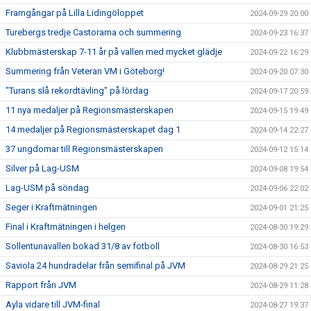
Framgångar på Lilla Lidingöloppet
2024-09-29 20:00
Turebergs tredje Castorama och summering
2024-09-23 16:37
Klubbmästerskap 7-11 år på vallen med mycket glädje
2024-09-22 16:29
Summering från Veteran VM i Göteborg!
2024-09-20 07:30
"Turans slå rekordtävling" på lördag
2024-09-17 20:59
11 nya medaljer på Regionsmästerskapen
2024-09-15 19:49
14 medaljer på Regionsmästerskapet dag 1
2024-09-14 22:27
37 ungdomar till Regionsmästerskapen
2024-09-12 15:14
Silver på Lag-USM
2024-09-08 19:54
Lag-USM på söndag
2024-09-06 22:02
Seger i Kraftmätningen
2024-09-01 21:25
Final i Kraftmätningen i helgen
2024-08-30 19:29
Sollentunavallen bokad 31/8 av fotboll
2024-08-30 16:53
Saviola 24 hundradelar från semifinal på JVM
2024-08-29 21:25
Rapport från JVM
2024-08-29 11:28
Ayla vidare till JVM-final
2024-08-27 19:37