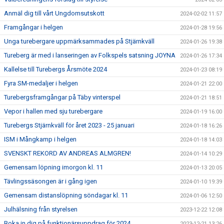
Anmäl dig till vårt Ungdomsutskott
2024-02-02 11:57
Framgångar i helgen
2024-01-28 19:56
Unga turebergare uppmärksammades på Stjärnkväll
2024-01-26 19:38
Tureberg är med i lanseringen av Folkspels satsning JOYNA
2024-01-26 17:34
Kallelse till Turebergs Årsmöte 2024
2024-01-23 08:19
Fyra SM-medaljer i helgen
2024-01-21 22:00
Turebergsframgångar på Täby vinterspel
2024-01-21 18:51
Vepor i hallen med sju turebergare
2024-01-19 16:00
Turebergs Stjärnkväll för året 2023 - 25 januari
2024-01-18 16:26
ISM i Mångkamp i helgen
2024-01-18 14:03
SVENSKT REKORD AV ANDREAS ALMGREN!
2024-01-14 10:29
Gemensam löpning imorgon kl. 11
2024-01-13 20:05
Tävlingssäsongen är i gång igen
2024-01-10 19:39
Gemensam distanslöpning söndagar kl. 11
2024-01-06 12:50
Julhälsning från styrelsen
2023-12-22 12:08
Boka in dig på funktionärsuppdrag för 2024
2023-12-21 13:26