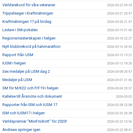
Världsrekord för våra veteraner
2026-03-22 09:33
Trippelseger i Kraftmätningen
2026-03-21 20:47
Kraftmätningen 17 på lördag
2026-03-20 21:47
Ledare i SM-pokalen
2026-03-19 21:40
Regionsmästerskapen i helgen
2026-03-18 22:27
Nytt klubbrekord på halvmarathon
2026-03-16 20:45
Rapport från USM
2026-03-15 19:27
IUSM i helgen
2026-03-12 18:20
Sex medaljer på IJSM dag 2
2026-03-08 20:47
Medaljer på IJSM
2026-03-07 21:46
SM för M/K22 och P/F19 i helgen
2026-03-04 20:57
Kallelse till Årsmöte och dokument
2026-03-02
Rapporter från ISM och IUSM 17
2026-02-28 22:08
ISM och IUSM17 i helgen
2026-02-25 20:28
Världspremiär "MiniFriidrott" för 2020!
2026-02-23 10:56
Andreas springer igen
2026-02-22 08:41