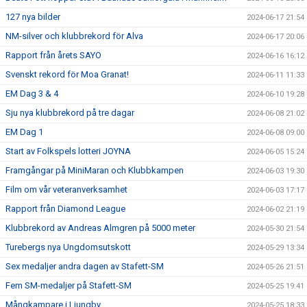
127 nya bilder
2024-06-17 21:54
NM-silver och klubbrekord för Alva
2024-06-17 20:06
Rapport från årets SAYO
2024-06-16 16:12
Svenskt rekord för Moa Granat!
2024-06-11 11:33
EM Dag 3 & 4
2024-06-10 19:28
Sju nya klubbrekord på tre dagar
2024-06-08 21:02
EM Dag 1
2024-06-08 09:00
Start av Folkspels lotteri JOYNA
2024-06-05 15:24
Framgångar på MiniMaran och Klubbkampen
2024-06-03 19:30
Film om vår veteranverksamhet
2024-06-03 17:17
Rapport från Diamond League
2024-06-02 21:19
Klubbrekord av Andreas Almgren på 5000 meter
2024-05-30 21:54
Turebergs nya Ungdomsutskott
2024-05-29 13:34
Sex medaljer andra dagen av Stafett-SM
2024-05-26 21:51
Fem SM-medaljer på Stafett-SM
2024-05-25 19:41
Mångkampare i Ljungby
2024-05-25 18:33