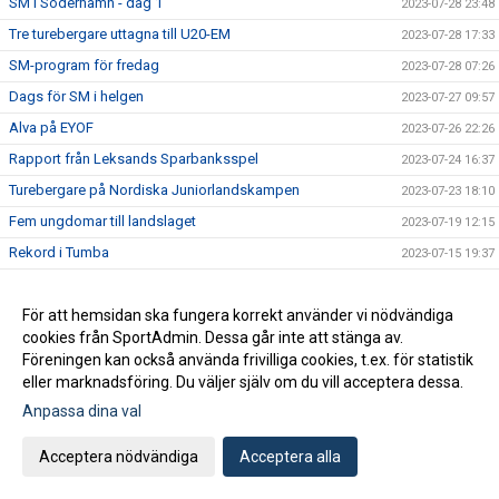
SM i Söderhamn - dag 1
2023-07-28 23:48
Tre turebergare uttagna till U20-EM
2023-07-28 17:33
SM-program för fredag
2023-07-28 07:26
Dags för SM i helgen
2023-07-27 09:57
Alva på EYOF
2023-07-26 22:26
Rapport från Leksands Sparbanksspel
2023-07-24 16:37
Turebergare på Nordiska Juniorlandskampen
2023-07-23 18:10
Fem ungdomar till landslaget
2023-07-19 12:15
Rekord i Tumba
2023-07-15 19:37
PB för Jesper på JEM
2023-07-15 19:33
U23-EM: Torsdag
För att hemsidan ska fungera korrekt använder vi nödvändiga
2023-07-14 10:15
cookies från SportAdmin. Dessa går inte att stänga av.
JEM med Jesper och Emil
2023-07-12 16:56
Föreningen kan också använda frivilliga cookies, t.ex. för statistik
Svea och friidrottsskolan
2023-07-12 08:26
eller marknadsföring. Du väljer själv om du vill acceptera dessa.
Turebergs herrar sexa på lag-SM
Anpassa dina val
2023-07-09 14:34
Lag-SM på Sollentunavallen på lördag
2023-07-05 21:19
Acceptera nödvändiga
Acceptera alla
Alva, Emil och Jesper till mästerskap
2023-07-04 21:22