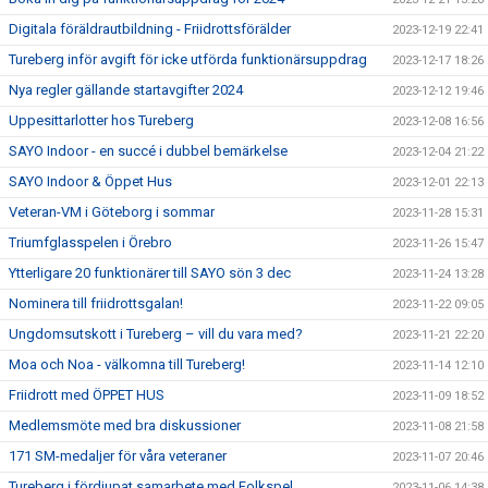
Digitala föräldrautbildning - Friidrottsförälder
2023-12-19 22:41
Tureberg inför avgift för icke utförda funktionärsuppdrag
2023-12-17 18:26
Nya regler gällande startavgifter 2024
2023-12-12 19:46
Uppesittarlotter hos Tureberg
2023-12-08 16:56
SAYO Indoor - en succé i dubbel bemärkelse
2023-12-04 21:22
SAYO Indoor & Öppet Hus
2023-12-01 22:13
Veteran-VM i Göteborg i sommar
2023-11-28 15:31
Triumfglasspelen i Örebro
2023-11-26 15:47
Ytterligare 20 funktionärer till SAYO sön 3 dec
2023-11-24 13:28
Nominera till friidrottsgalan!
2023-11-22 09:05
Ungdomsutskott i Tureberg – vill du vara med?
2023-11-21 22:20
Moa och Noa - välkomna till Tureberg!
2023-11-14 12:10
Friidrott med ÖPPET HUS
2023-11-09 18:52
Medlemsmöte med bra diskussioner
2023-11-08 21:58
171 SM-medaljer för våra veteraner
2023-11-07 20:46
Tureberg i fördjupat samarbete med Folkspel
2023-11-06 14:38