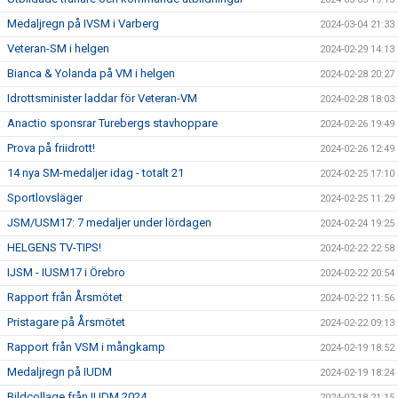
Medaljregn på IVSM i Varberg
2024-03-04 21:33
Veteran-SM i helgen
2024-02-29 14:13
Bianca & Yolanda på VM i helgen
2024-02-28 20:27
Idrottsminister laddar för Veteran-VM
2024-02-28 18:03
Anactio sponsrar Turebergs stavhoppare
2024-02-26 19:49
Prova på friidrott!
2024-02-26 12:49
14 nya SM-medaljer idag - totalt 21
2024-02-25 17:10
Sportlovsläger
2024-02-25 11:29
JSM/USM17: 7 medaljer under lördagen
2024-02-24 19:25
HELGENS TV-TIPS!
2024-02-22 22:58
IJSM - IUSM17 i Örebro
2024-02-22 20:54
Rapport från Årsmötet
2024-02-22 11:56
Pristagare på Årsmötet
2024-02-22 09:13
Rapport från VSM i mångkamp
2024-02-19 18:52
Medaljregn på IUDM
2024-02-19 18:24
Bildcollage från IUDM 2024
2024-02-18 21:15