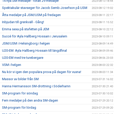
14 nya SM-medaljer - totalt 29 medaljer
2023-08-13 18:44
Spektakulär stavseger för Jacob Semb-Josefson på USM
2023-08-12 19:02
Åtta medaljer på JSM/USM på fredagen
2023-08-11 22:17
Inbjudan till grenkväll - Gång!
2023-08-11 15:52
Emma sexa på stafetten på JEM
2023-08-10 22:12
Succé för Ayla Hallberg Hossain i Jerusalem
2023-08-10 09:11
JSM/USM i Helsingborg i helgen
2023-08-09 14:49
U20-EM: Ayla Hallberg Hossain till längdfinal
2023-08-09 09:46
U20-EM med tre turebergare
2023-08-06 23:03
VSM i helgen
2023-08-03 22:32
Nu kör vi igen den populära prova på dagen för vuxna!
2023-08-03 11:34
Massor av bilder från SM
2023-07-31 16:02
Hanna Hermansson SM-drottning i Söderhamn
2023-07-30 21:40
SM-program för söndag
2023-07-30 10:02
Fem medaljer på den andra SM-dagen
2023-07-29 20:12
SM-program för lördag
2023-07-29 09:20