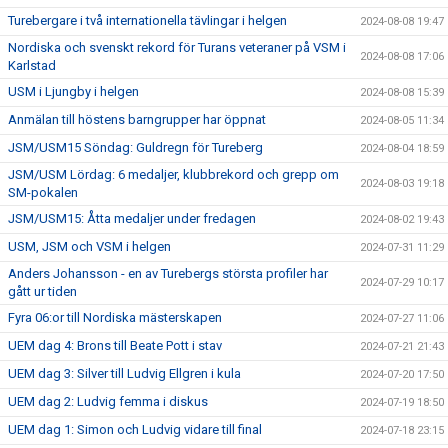
Turebergare i två internationella tävlingar i helgen
2024-08-08 19:47
Nordiska och svenskt rekord för Turans veteraner på VSM i
2024-08-08 17:06
Karlstad
USM i Ljungby i helgen
2024-08-08 15:39
Anmälan till höstens barngrupper har öppnat
2024-08-05 11:34
JSM/USM15 Söndag: Guldregn för Tureberg
2024-08-04 18:59
JSM/USM Lördag: 6 medaljer, klubbrekord och grepp om
2024-08-03 19:18
SM-pokalen
JSM/USM15: Åtta medaljer under fredagen
2024-08-02 19:43
USM, JSM och VSM i helgen
2024-07-31 11:29
Anders Johansson - en av Turebergs största profiler har
2024-07-29 10:17
gått ur tiden
Fyra 06:or till Nordiska mästerskapen
2024-07-27 11:06
UEM dag 4: Brons till Beate Pott i stav
2024-07-21 21:43
UEM dag 3: Silver till Ludvig Ellgren i kula
2024-07-20 17:50
UEM dag 2: Ludvig femma i diskus
2024-07-19 18:50
UEM dag 1: Simon och Ludvig vidare till final
2024-07-18 23:15