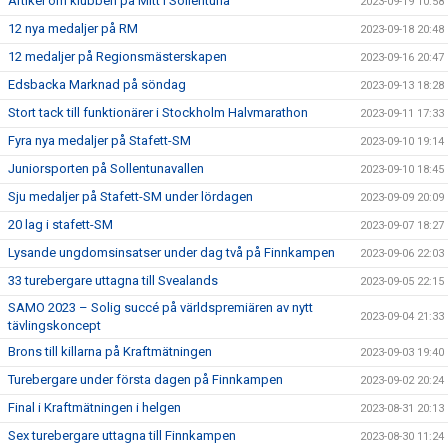
Artikel om klubben på Mitt i Sollentuna
2023-09-19 10:58
12 nya medaljer på RM
2023-09-18 20:48
12 medaljer på Regionsmästerskapen
2023-09-16 20:47
Edsbacka Marknad på söndag
2023-09-13 18:28
Stort tack till funktionärer i Stockholm Halvmarathon
2023-09-11 17:33
Fyra nya medaljer på Stafett-SM
2023-09-10 19:14
Juniorsporten på Sollentunavallen
2023-09-10 18:45
Sju medaljer på Stafett-SM under lördagen
2023-09-09 20:09
20 lag i stafett-SM
2023-09-07 18:27
Lysande ungdomsinsatser under dag två på Finnkampen
2023-09-06 22:03
33 turebergare uttagna till Svealands
2023-09-05 22:15
SAMO 2023 – Solig succé på världspremiären av nytt
2023-09-04 21:33
tävlingskoncept
Brons till killarna på Kraftmätningen
2023-09-03 19:40
Turebergare under första dagen på Finnkampen
2023-09-02 20:24
Final i Kraftmätningen i helgen
2023-08-31 20:13
Sex turebergare uttagna till Finnkampen
2023-08-30 11:24