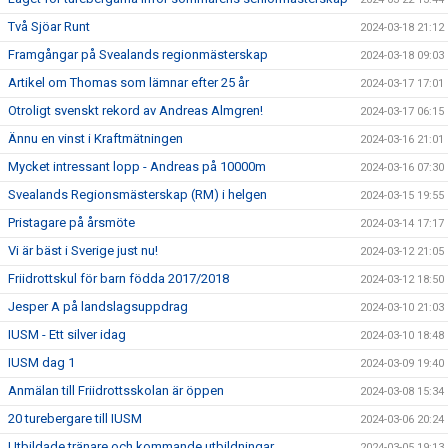
Två Sjöar Runt
2024-03-18 21:12
Framgångar på Svealands regionmästerskap
2024-03-18 09:03
Artikel om Thomas som lämnar efter 25 år
2024-03-17 17:01
Otroligt svenskt rekord av Andreas Almgren!
2024-03-17 06:15
Ännu en vinst i Kraftmätningen
2024-03-16 21:01
Mycket intressant lopp - Andreas på 10000m
2024-03-16 07:30
Svealands Regionsmästerskap (RM) i helgen
2024-03-15 19:55
Pristagare på årsmöte
2024-03-14 17:17
Vi är bäst i Sverige just nu!
2024-03-12 21:05
Friidrottskul för barn födda 2017/2018
2024-03-12 18:50
Jesper A på landslagsuppdrag
2024-03-10 21:03
IUSM - Ett silver idag
2024-03-10 18:48
IUSM dag 1
2024-03-09 19:40
Anmälan till Friidrottsskolan är öppen
2024-03-08 15:34
20 turebergare till IUSM
2024-03-06 20:24
Utbildade tränare och kommande utbildningar
2024-03-05 19:13