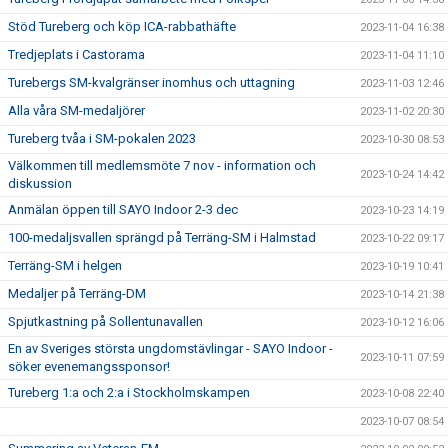
Stöd Tureberg och köp ICA-rabbathäfte
2023-11-04 16:38
Tredjeplats i Castorama
2023-11-04 11:10
Turebergs SM-kvalgränser inomhus och uttagning
2023-11-03 12:46
Alla våra SM-medaljörer
2023-11-02 20:30
Tureberg tvåa i SM-pokalen 2023
2023-10-30 08:53
Välkommen till medlemsmöte 7 nov - information och
2023-10-24 14:42
diskussion
Anmälan öppen till SAYO Indoor 2-3 dec
2023-10-23 14:19
100-medaljsvallen sprängd på Terräng-SM i Halmstad
2023-10-22 09:17
Terräng-SM i helgen
2023-10-19 10:41
Medaljer på Terräng-DM
2023-10-14 21:38
Spjutkastning på Sollentunavallen
2023-10-12 16:06
En av Sveriges största ungdomstävlingar - SAYO Indoor -
2023-10-11 07:59
söker evenemangssponsor!
Tureberg 1:a och 2:a i Stockholmskampen
2023-10-08 22:40
2023-10-07 08:54