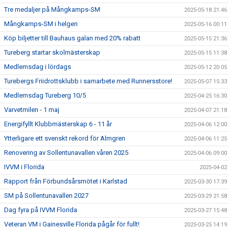
Tre medaljer på Mångkamps-SM
2025-05-18 21:46
Mångkamps-SM i helgen
2025-05-16 00:11
Köp biljetter till Bauhaus galan med 20% rabatt
2025-05-15 21:36
Tureberg startar skolmästerskap
2025-05-15 11:38
Medlemsdag i lördags
2025-05-12 20:05
Turebergs Friidrottsklubb i samarbete med Runnersstore!
2025-05-07 15:33
Medlemsdag Tureberg 10/5
2025-04-25 16:30
Varvetmilen - 1 maj
2025-04-07 21:18
Energifyllt Klubbmästerskap 6 - 11 år
2025-04-06 12:00
Ytterligare ett svenskt rekord för Almgren
2025-04-06 11:25
Renovering av Sollentunavallen våren 2025
2025-04-06 09:00
IVVM i Florida
2025-04-02
Rapport från Förbundsårsmötet i Karlstad
2025-03-30 17:39
SM på Sollentunavallen 2027
2025-03-29 21:58
Dag fyra på IVVM Florida
2025-03-27 15:48
Veteran VM i Gainesville Florida pågår för fullt!
2025-03-25 14:19