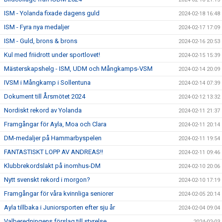
ISM - Yolanda fixade dagens guld
2024-02-18 16:48
ISM - Fyra nya medaljer
2024-02-17 17:09
ISM - Guld, brons & brons
2024-02-16 20:53
Kul med friidrott under sportlovet!
2024-02-15 15:39
Mästerskapshelg - ISM, UDM och Mångkamps-VSM
2024-02-14 20:09
IVSM i Mångkamp i Sollentuna
2024-02-14 07:39
Dokument till Årsmötet 2024
2024-02-12 13:32
Nordiskt rekord av Yolanda
2024-02-11 21:37
Framgångar för Ayla, Moa och Clara
2024-02-11 20:14
DM-medaljer på Hammarbyspelen
2024-02-11 19:54
FANTASTISKT LOPP AV ANDREAS!!
2024-02-11 09:46
Klubbrekordslakt på inomhus-DM
2024-02-10 20:06
Nytt svenskt rekord i morgon?
2024-02-10 17:19
Framgångar för våra kvinnliga seniorer
2024-02-05 20:14
Ayla tillbaka i Juniorsporten efter sju år
2024-02-04 09:04
Valberedningens förslag till styrelse
2024-02-03