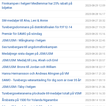
Finnkampen i helgen! Medlemmar har 25% rabatt på
2023-08-29 12:09
biljetter.
2023-08-28 16:17
SM-medaljer till Alva, Levi & Annie
2023-08-27 20:32
Turebergsdominans på distriktsfinalen för P/F12-14
2023-08-27 19:29
Premiär för SAMO på söndag
2023-08-25 15:16
JSM/USM i Mångkamp i helgen
2023-08-24 22:45
Sex turebergare till ungdomsfinnkampen
2023-08-23 16:27
Medaljregn sista dagen på JSM/USM
2023-08-20 20:15
JSM/USM: Medalj till Lina, Alvah och Emil
2023-08-19 20:57
JSM/USM: Brons till Jordan och William
2023-08-18 22:17
Hanna Hermansson och Andreas Almgren på VM
2023-08-17 21:20
SAMO - Turebergs veterantävling för dig som är över 35 år!
2023-08-17 09:19
JSM/USM i Täby i helgen
2023-08-16 21:36
Turebergsveteranerna plockade 69 medaljer totalt på VSM!
2023-08-15 16:33
Årsbästa på 1500 för Yolanda Ngarambe
2023-08-14 10:34