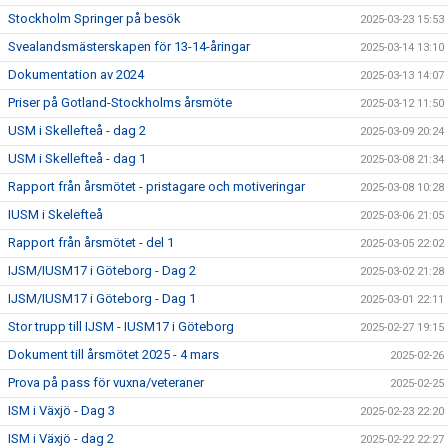
Stockholm Springer på besök
2025-03-23 15:53
Svealandsmästerskapen för 13-14-åringar
2025-03-14 13:10
Dokumentation av 2024
2025-03-13 14:07
Priser på Gotland-Stockholms årsmöte
2025-03-12 11:50
USM i Skellefteå - dag 2
2025-03-09 20:24
USM i Skellefteå - dag 1
2025-03-08 21:34
Rapport från årsmötet - pristagare och motiveringar
2025-03-08 10:28
IUSM i Skelefteå
2025-03-06 21:05
Rapport från årsmötet - del 1
2025-03-05 22:02
IJSM/IUSM17 i Göteborg - Dag 2
2025-03-02 21:28
IJSM/IUSM17 i Göteborg - Dag 1
2025-03-01 22:11
Stor trupp till IJSM - IUSM17 i Göteborg
2025-02-27 19:15
Dokument till årsmötet 2025 - 4 mars
2025-02-26
Prova på pass för vuxna/veteraner
2025-02-25
ISM i Växjö - Dag 3
2025-02-23 22:20
ISM i Växjö - dag 2
2025-02-22 22:27