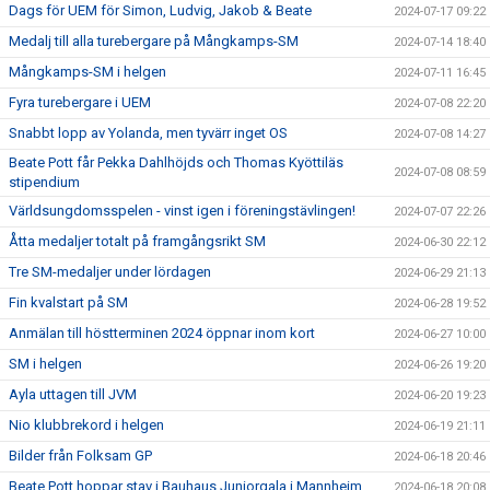
Dags för UEM för Simon, Ludvig, Jakob & Beate
2024-07-17 09:22
Medalj till alla turebergare på Mångkamps-SM
2024-07-14 18:40
Mångkamps-SM i helgen
2024-07-11 16:45
Fyra turebergare i UEM
2024-07-08 22:20
Snabbt lopp av Yolanda, men tyvärr inget OS
2024-07-08 14:27
Beate Pott får Pekka Dahlhöjds och Thomas Kyöttiläs
2024-07-08 08:59
stipendium
Världsungdomsspelen - vinst igen i föreningstävlingen!
2024-07-07 22:26
Åtta medaljer totalt på framgångsrikt SM
2024-06-30 22:12
Tre SM-medaljer under lördagen
2024-06-29 21:13
Fin kvalstart på SM
2024-06-28 19:52
Anmälan till höstterminen 2024 öppnar inom kort
2024-06-27 10:00
SM i helgen
2024-06-26 19:20
Ayla uttagen till JVM
2024-06-20 19:23
Nio klubbrekord i helgen
2024-06-19 21:11
Bilder från Folksam GP
2024-06-18 20:46
Beate Pott hoppar stav i Bauhaus Juniorgala i Mannheim
2024-06-18 20:08