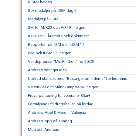
IUSM i helgen
Sex medaljer på IJSM dag 2
Medaljer på IJSM
SM för M/K22 och P/F19 i helgen
Kallelse till Årsmöte och dokument
Rapporter från ISM och IUSM 17
ISM och IUSM17 i helgen
Världspremiär "MiniFriidrott" för 2020!
Andreas springer igen
Utökad statistik med "Bästa genom tiderna" för Inomhus
Vetern-SM och Mångkamps-SM i helgen
Prova-på-träning för veteraner 35år+
Försäljning i friidrottshallen på lördag
Andreas, Abel & Meron i Valencia
Andreas lopp på söndag
Moa och Andreas