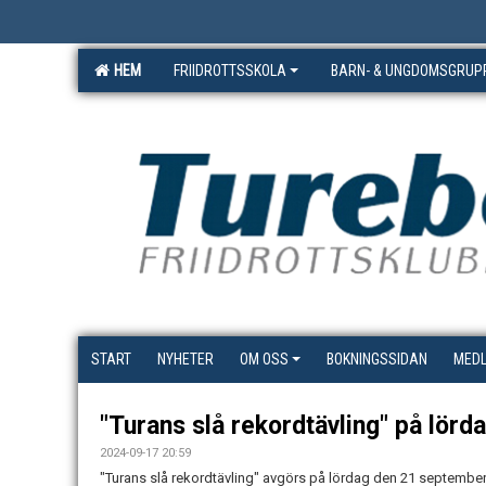
HEM
FRIIDROTTSSKOLA
BARN- & UNGDOMSGRUP
START
NYHETER
OM OSS
BOKNINGSSIDAN
MED
"Turans slå rekordtävling" på lörd
2024-09-17 20:59
"Turans slå rekordtävling" avgörs på lördag den 21 september 