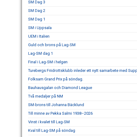
SM Dag 3
SM Dag 2
SM Dag 1
SM i Uppsala
UEM i Italien
Guld och brons på Lag-SM
Lag-SM dag 1
Final i Lag-SM i helgen
Turebergs Friidrottsklubb inleder ett nytt samarbete med Sup
Folksam Grand Prix på söndag.
Bauhausgalan och Diamond League
Två medaljer på NM
SM-brons till Johanna Bäcklund
Till minne av Pekka Salmi 1938–2026
Vinst i kvalet till Lag-SM
Kval till Lag-SM på söndag