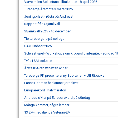
Varvetmilen Sollentuna tillbaka den 18 april 2026
Turebergs Årsmöte 3 mars 2026
Jerringpriset - rösta på Andreas!
Rapport från Stjärnkväll
Stjärnkväll 2025 - 16 december
Tio turebergare på college
SAYO Indoor 2025
Schysst spel - Workshops om kroppslig integritet - söndag 
Tvåa i SM-pokalen
Årets ICA-rabatthäften är här
Turebergs FK presenterar ny Sportchef – Ulf Ribacke
Lasse Hedman har lämnat jordelivet
Europarekord i halvmaraton
Andreas siktar på Europarekord på söndag
Många kommer, några lämnar...
13 EM-medaljer på Veteran-EM