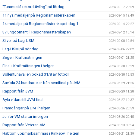
"Turans slå rekordtävling" på lördag
2024-09-17 20:59
11 nya medaljer på Regionsmästerskapen
2024-09-15 19:49
14 medaljer på Regionsmästerskapet dag 1
2024-09-14 22:27
37 ungdomar till Regionsmästerskapen
2024-09-12 15:14
Silver på Lag-USM
2024-09-08 19:54
Lag-USM på söndag
2024-09-06 22:02
Seger i Kraftmätningen
2024-09-01 21:25
Final i Kraftmätningen i helgen
2024-08-30 19:29
Sollentunavallen bokad 31/8 av fotboll
2024-08-30 16:53
Saviola 24 hundradelar från semifinal på JVM
2024-08-29 21:25
Rapport från JVM
2024-08-29 11:28
Ayla vidare till JVM-final
2024-08-27 19:37
Framgångar på DM i helgen
2024-08-26 20:59
Junior-VM startar imorgon
2024-08-26 20:45
Rapport från Veteran-VM
2024-08-23 09:54
Habtom uppmärksammas i Rinkeby i helgen
2024-08-21 21:39