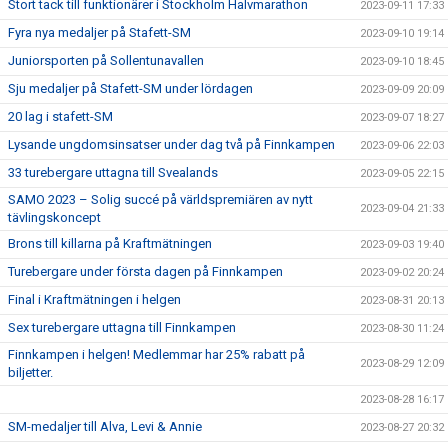
Stort tack till funktionärer i Stockholm Halvmarathon
2023-09-11 17:33
Fyra nya medaljer på Stafett-SM
2023-09-10 19:14
Juniorsporten på Sollentunavallen
2023-09-10 18:45
Sju medaljer på Stafett-SM under lördagen
2023-09-09 20:09
20 lag i stafett-SM
2023-09-07 18:27
Lysande ungdomsinsatser under dag två på Finnkampen
2023-09-06 22:03
33 turebergare uttagna till Svealands
2023-09-05 22:15
SAMO 2023 – Solig succé på världspremiären av nytt
2023-09-04 21:33
tävlingskoncept
Brons till killarna på Kraftmätningen
2023-09-03 19:40
Turebergare under första dagen på Finnkampen
2023-09-02 20:24
Final i Kraftmätningen i helgen
2023-08-31 20:13
Sex turebergare uttagna till Finnkampen
2023-08-30 11:24
Finnkampen i helgen! Medlemmar har 25% rabatt på
2023-08-29 12:09
biljetter.
2023-08-28 16:17
SM-medaljer till Alva, Levi & Annie
2023-08-27 20:32