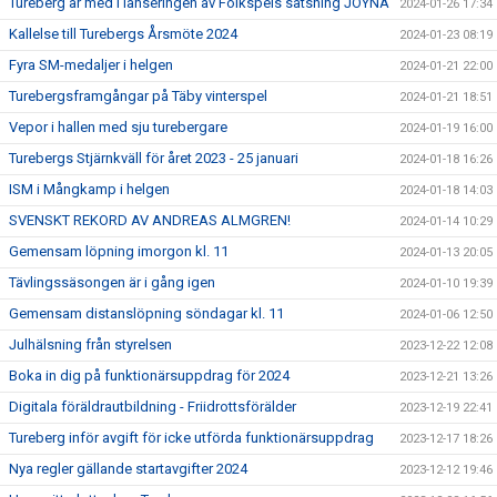
Tureberg är med i lanseringen av Folkspels satsning JOYNA
2024-01-26 17:34
Kallelse till Turebergs Årsmöte 2024
2024-01-23 08:19
Fyra SM-medaljer i helgen
2024-01-21 22:00
Turebergsframgångar på Täby vinterspel
2024-01-21 18:51
Vepor i hallen med sju turebergare
2024-01-19 16:00
Turebergs Stjärnkväll för året 2023 - 25 januari
2024-01-18 16:26
ISM i Mångkamp i helgen
2024-01-18 14:03
SVENSKT REKORD AV ANDREAS ALMGREN!
2024-01-14 10:29
Gemensam löpning imorgon kl. 11
2024-01-13 20:05
Tävlingssäsongen är i gång igen
2024-01-10 19:39
Gemensam distanslöpning söndagar kl. 11
2024-01-06 12:50
Julhälsning från styrelsen
2023-12-22 12:08
Boka in dig på funktionärsuppdrag för 2024
2023-12-21 13:26
Digitala föräldrautbildning - Friidrottsförälder
2023-12-19 22:41
Tureberg inför avgift för icke utförda funktionärsuppdrag
2023-12-17 18:26
Nya regler gällande startavgifter 2024
2023-12-12 19:46