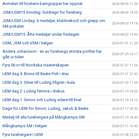
Anmälan till höstens barngrupper har öppnat
2024-08-05 11:34
JSM/USM15 Söndag: Guldregn för Tureberg
2024-08-04 18:59
JSM/USM Lördag: 6 medaljer, klubbrekord och grepp om
2024-08-03 19:18
SM-pokalen
JSM/USM15: Åtta medaljer under fredagen
2024-08-02 19:43
USM, JSM och VSM i helgen
2024-07-31 11:29
Anders Johansson - en av Turebergs största profiler har
2024-07-29 10:17
gått ur tiden
Fyra 06:or till Nordiska mästerskapen
2024-07-27 11:06
UEM dag 4: Brons till Beate Pott i stav
2024-07-21 21:43
UEM dag 3: Silver till Ludvig Ellgren i kula
2024-07-20 17:50
UEM dag 2: Ludvig femma i diskus
2024-07-19 18:50
UEM dag 1: Simon och Ludvig vidare till final
2024-07-18 23:15
Dags för UEM för Simon, Ludvig, Jakob & Beate
2024-07-17 09:22
Medalj till alla turebergare på Mångkamps-SM
2024-07-14 18:40
Mångkamps-SM i helgen
2024-07-11 16:45
Fyra turebergare i UEM
2024-07-08 22:20