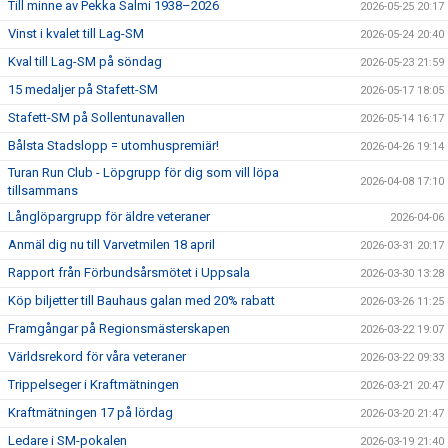
Till minne av Pekka Salmi 1938–2026
2026-05-25 20:17
Vinst i kvalet till Lag-SM
2026-05-24 20:40
Kval till Lag-SM på söndag
2026-05-23 21:59
15 medaljer på Stafett-SM
2026-05-17 18:05
Stafett-SM på Sollentunavallen
2026-05-14 16:17
Bålsta Stadslopp = utomhuspremiär!
2026-04-26 19:14
Turan Run Club - Löpgrupp för dig som vill löpa
2026-04-08 17:10
tillsammans
Långlöpargrupp för äldre veteraner
2026-04-06
Anmäl dig nu till Varvetmilen 18 april
2026-03-31 20:17
Rapport från Förbundsårsmötet i Uppsala
2026-03-30 13:28
Köp biljetter till Bauhaus galan med 20% rabatt
2026-03-26 11:25
Framgångar på Regionsmästerskapen
2026-03-22 19:07
Världsrekord för våra veteraner
2026-03-22 09:33
Trippelseger i Kraftmätningen
2026-03-21 20:47
Kraftmätningen 17 på lördag
2026-03-20 21:47
Ledare i SM-pokalen
2026-03-19 21:40