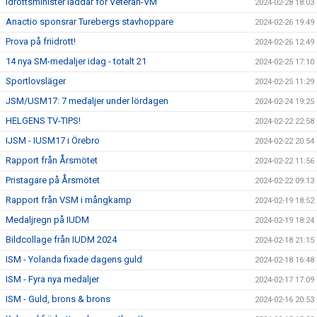
Idrottsminister laddar för Veteran-VM
2024-02-28 18:03
Anactio sponsrar Turebergs stavhoppare
2024-02-26 19:49
Prova på friidrott!
2024-02-26 12:49
14 nya SM-medaljer idag - totalt 21
2024-02-25 17:10
Sportlovsläger
2024-02-25 11:29
JSM/USM17: 7 medaljer under lördagen
2024-02-24 19:25
HELGENS TV-TIPS!
2024-02-22 22:58
IJSM - IUSM17 i Örebro
2024-02-22 20:54
Rapport från Årsmötet
2024-02-22 11:56
Pristagare på Årsmötet
2024-02-22 09:13
Rapport från VSM i mångkamp
2024-02-19 18:52
Medaljregn på IUDM
2024-02-19 18:24
Bildcollage från IUDM 2024
2024-02-18 21:15
ISM - Yolanda fixade dagens guld
2024-02-18 16:48
ISM - Fyra nya medaljer
2024-02-17 17:09
ISM - Guld, brons & brons
2024-02-16 20:53