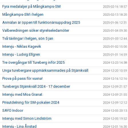
Fyra medalaljer på Mångkamps-SM
2025-02-16 18:57
Mångkamps-SM i helgen
2025-02-13 18:20
Anmälan är öppen till funktionärsuppdrag 2025
2025-01-06 12:31
Valberedningen söker styrelseledamöter
2025-01-04 09:30
Två tävlingar i helgen, sön 5 jan
2025-01-03 12:44
Intervju - Niklas Kagevik
2025-01-02 15:00
Intervju - Ludvig Ellgren
2025-01-01 14:59
Tre övergångar till Tureberg inför 2025
2024-12-23 14:38
Unga turebergare uppmärksammades på Stjärnkväll
2024-12-20 10:59
Prova på pass för vuxna!
2024-12-16 12:16
Turebergs Stjärnkväll 2024 - 17 december
2024-12-09 21:57
Intervju med Moa Granat
2024-12-09 21:55
Prisutdelning för SM-pokalen 2024
2024-12-09 12:12
SAYO Indoor
2024-12-05 20:13
Intervju med Simon Lindström
2024-12-05 19:52
Intervju - Lina Ånstad
2024-12-01 16:30