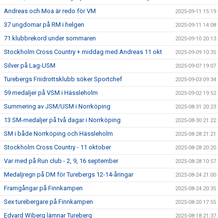
Andreas och Moa är redo för VM
2025-09-11 15:19
37 ungdomar på RM i helgen
2025-09-11 14:08
71 klubbrekord under sommaren
2025-09-10 20:13
Stockholm Cross Country + middag med Andreas 11 okt
2025-09-09 10:35
Silver på Lag-USM
2025-09-07 19:07
Turebergs Friidrottsklubb söker Sportchef
2025-09-03 09:34
59 medaljer på VSM i Hässleholm
2025-09-02 19:52
Summering av JSM/USM i Norrköping
2025-08-31 20:23
13 SM-medaljer på två dagar i Norrköping
2025-08-30 21:22
SM i både Norrköping och Hässleholm
2025-08-28 21:21
Stockholm Cross Country - 11 oktober
2025-08-28 20:20
Var med på Run club - 2, 9, 16 september
2025-08-28 10:57
Medaljregn på DM för Turebergs 12-14-åringar
2025-08-24 21:00
Framgångar på Finnkampen
2025-08-24 20:35
Sex turebergare på Finnkampen
2025-08-20 17:55
Edvard Wiberg lämnar Tureberg
2025-08-18 21:37