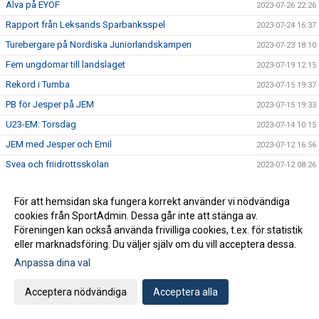
Alva på EYOF
2023-07-26 22:26
Rapport från Leksands Sparbanksspel
2023-07-24 16:37
Turebergare på Nordiska Juniorlandskampen
2023-07-23 18:10
Fem ungdomar till landslaget
2023-07-19 12:15
Rekord i Tumba
2023-07-15 19:37
PB för Jesper på JEM
2023-07-15 19:33
U23-EM: Torsdag
2023-07-14 10:15
JEM med Jesper och Emil
2023-07-12 16:56
Svea och friidrottsskolan
2023-07-12 08:26
Turebergs herrar sexa på lag-SM
2023-07-09 14:34
För att hemsidan ska fungera korrekt använder vi nödvändiga
Lag-SM på Sollentunavallen på lördag
2023-07-05 21:19
cookies från SportAdmin. Dessa går inte att stänga av.
Alva, Emil och Jesper till mästerskap
2023-07-04 21:22
Föreningen kan också använda frivilliga cookies, t.ex. för statistik
Anmälan till HT 2023 barngrupper
eller marknadsföring. Du väljer själv om du vill acceptera dessa.
2023-07-04 21:12
Anpassa dina val
2023-07-03 20:17
Tudor träffade Simon
2023-07-03 18:54
Acceptera nödvändiga
Acceptera alla
Emil snabb i regnet
2023-07-03 18:50