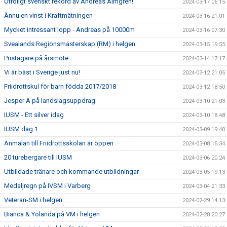
Otroligt svenskt rekord av Andreas Almgren!
2024-03-17 06:15
Ännu en vinst i Kraftmätningen
2024-03-16 21:01
Mycket intressant lopp - Andreas på 10000m
2024-03-16 07:30
Svealands Regionsmästerskap (RM) i helgen
2024-03-15 19:55
Pristagare på årsmöte
2024-03-14 17:17
Vi är bäst i Sverige just nu!
2024-03-12 21:05
Friidrottskul för barn födda 2017/2018
2024-03-12 18:50
Jesper A på landslagsuppdrag
2024-03-10 21:03
IUSM - Ett silver idag
2024-03-10 18:48
IUSM dag 1
2024-03-09 19:40
Anmälan till Friidrottsskolan är öppen
2024-03-08 15:34
20 turebergare till IUSM
2024-03-06 20:24
Utbildade tränare och kommande utbildningar
2024-03-05 19:13
Medaljregn på IVSM i Varberg
2024-03-04 21:33
Veteran-SM i helgen
2024-02-29 14:13
Bianca & Yolanda på VM i helgen
2024-02-28 20:27