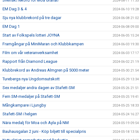
Svenskt rekord för Moa Granat!
2024-06-11 11:33
EM Dag 3 & 4
2024-06-10 19:28
Sju nya klubbrekord på tre dagar
2024-06-08 21:02
EM Dag 1
2024-06-08 09:00
Start av Folkspels lotteri JOYNA
2024-06-05 15:24
Framgångar på MiniMaran och Klubbkampen
2024-06-03 19:30
Film om vår veteranverksamhet
2024-06-03 17:17
Rapport från Diamond League
2024-06-02 21:19
Klubbrekord av Andreas Almgren på 5000 meter
2024-05-30 21:54
Turebergs nya Ungdomsutskott
2024-05-29 13:34
Sex medaljer andra dagen av Stafett-SM
2024-05-26 21:51
Fem SM-medaljer på Stafett-SM
2024-05-25 19:41
Mångkampare i Ljungby
2024-05-25 18:33
Stafett-SM i helgen
2024-05-24 16:27
Nära medalj för Moa och Ayla på NM
2024-05-19 09:54
Bauhausgalan 2 juni - Köp biljett till specialpris
2024-05-18 13:56