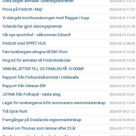
Sista dagen anmälan Turebergsstafetten
2024-04-27 13:12
Prova på Friidrott i Maj!
2024-04-23 17:37
Vi stängde inomhussäsongen med flaggan i topp
2024-04-21 17:09
Yolanda har gjort säsongspremiär
2024-04-20 21:28
Vår nye sportchef - välkommen Edvard!
2024-04-19 19:59
Friidrott med ÖPPET HUS
2024-04-12 08:34
Fem turebergare uttagna till EM i Rom
2024-04-10 10:45
Hög tid för anmälan till Friidrottsskolan
2024-04-02 13:39
VINN BILJETTER TILL OS-FINALEN PÅ 10 000M!
2024-04-01 08:05
Rapport från Förbundsårsmötet i Uddevalla
2024-03-27 19:34
Rapport från Veteran-EM
2024-03-25 21:03
JOYNA från Folkspel - nästa steg
2024-03-25 16:31
Läget för turebergarna inför sommarens seniormästerskap
2024-03-22 13:44
Två Sjöar Runt
2024-03-18 21:12
Framgångar på Svealands regionmästerskap
2024-03-18 09:03
Artikel om Thomas som lämnar efter 25 år
2024-03-17 17:01