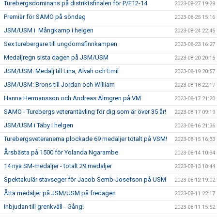
Turebergsdominans på distriktsfinalen för P/F12-14
2023-08-27 19:29
Premiär för SAMO på söndag
2023-08-25 15:16
JSM/USM i Mångkamp i helgen
2023-08-24 22:45
Sex turebergare till ungdomsfinnkampen
2023-08-23 16:27
Medaljregn sista dagen på JSM/USM
2023-08-20 20:15
JSM/USM: Medalj till Lina, Alvah och Emil
2023-08-19 20:57
JSM/USM: Brons till Jordan och William
2023-08-18 22:17
Hanna Hermansson och Andreas Almgren på VM
2023-08-17 21:20
SAMO - Turebergs veterantävling för dig som är över 35 år!
2023-08-17 09:19
JSM/USM i Täby i helgen
2023-08-16 21:36
Turebergsveteranerna plockade 69 medaljer totalt på VSM!
2023-08-15 16:33
Årsbästa på 1500 för Yolanda Ngarambe
2023-08-14 10:34
14 nya SM-medaljer - totalt 29 medaljer
2023-08-13 18:44
Spektakulär stavseger för Jacob Semb-Josefson på USM
2023-08-12 19:02
Åtta medaljer på JSM/USM på fredagen
2023-08-11 22:17
Inbjudan till grenkväll - Gång!
2023-08-11 15:52