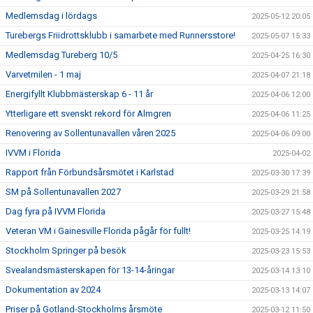
Medlemsdag i lördags
2025-05-12 20:05
Turebergs Friidrottsklubb i samarbete med Runnersstore!
2025-05-07 15:33
Medlemsdag Tureberg 10/5
2025-04-25 16:30
Varvetmilen - 1 maj
2025-04-07 21:18
Energifyllt Klubbmästerskap 6 - 11 år
2025-04-06 12:00
Ytterligare ett svenskt rekord för Almgren
2025-04-06 11:25
Renovering av Sollentunavallen våren 2025
2025-04-06 09:00
IVVM i Florida
2025-04-02
Rapport från Förbundsårsmötet i Karlstad
2025-03-30 17:39
SM på Sollentunavallen 2027
2025-03-29 21:58
Dag fyra på IVVM Florida
2025-03-27 15:48
Veteran VM i Gainesville Florida pågår för fullt!
2025-03-25 14:19
Stockholm Springer på besök
2025-03-23 15:53
Svealandsmästerskapen för 13-14-åringar
2025-03-14 13:10
Dokumentation av 2024
2025-03-13 14:07
Priser på Gotland-Stockholms årsmöte
2025-03-12 11:50