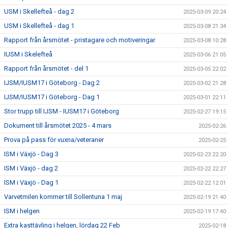
USM i Skellefteå - dag 2
2025-03-09 20:24
USM i Skellefteå - dag 1
2025-03-08 21:34
Rapport från årsmötet - pristagare och motiveringar
2025-03-08 10:28
IUSM i Skelefteå
2025-03-06 21:05
Rapport från årsmötet - del 1
2025-03-05 22:02
IJSM/IUSM17 i Göteborg - Dag 2
2025-03-02 21:28
IJSM/IUSM17 i Göteborg - Dag 1
2025-03-01 22:11
Stor trupp till IJSM - IUSM17 i Göteborg
2025-02-27 19:15
Dokument till årsmötet 2025 - 4 mars
2025-02-26
Prova på pass för vuxna/veteraner
2025-02-25
ISM i Växjö - Dag 3
2025-02-23 22:20
ISM i Växjö - dag 2
2025-02-22 22:27
ISM i Växjö - Dag 1
2025-02-22 12:01
Varvetmilen kommer till Sollentuna 1 maj
2025-02-19 21:40
ISM i helgen
2025-02-19 17:40
Extra kasttävling i helgen, lördag 22 Feb
2025-02-18