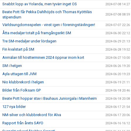
Snabbt lopp av Yolanda, men tyvärr inget OS
2024-07-08 14:27
Beate Pott får Pekka Dahlhöjds och Thomas Kyöttiläs
2024-07-08 08:59
stipendium
Världsungdomsspelen - vinst igen i föreningstävlingen!
2024-07-07 22:26
Åtta medaljer totalt på framgångsrikt SM
2024-06-30 22:12
Tre SM-medaljer under lördagen
2024-06-29 21:13
Fin kvalstart på SM
2024-06-28 19:52
Anmälan till höstterminen 2024 öppnar inom kort
2024-06-27 10:00
SM i helgen
2024-06-26 19:20
Ayla uttagen till JVM
2024-06-20 19:23
Nio klubbrekord i helgen
2024-06-19 21:11
Bilder från Folksam GP
2024-06-18 20:46
Beate Pott hoppar stav i Bauhaus Juniorgala i Mannheim
2024-06-18 20:08
127 nya bilder
2024-06-17 21:54
NM-silver och klubbrekord för Alva
2024-06-17 20:06
Rapport från årets SAYO
2024-06-16 16:12