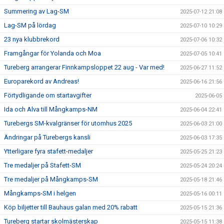
Summering av Lag-SM
2025-07-12 21:08
Lag-SM på lördag
2025-07-10 10:29
23 nya klubbrekord
2025-07-06 10:32
Framgångar för Yolanda och Moa
2025-07-05 10:41
Tureberg arrangerar Finnkampsloppet 22 aug - Var med!
2025-06-27 11:52
Europarekord av Andreas!
2025-06-16 21:56
Förtydligande om startavgifter
2025-06-05
Ida och Alva till Mångkamps-NM
2025-06-04 22:41
Turebergs SM-kvalgränser för utomhus 2025
2025-06-03 21:00
Ändringar på Turebergs kansli
2025-06-03 17:35
Ytterligare fyra stafett-medaljer
2025-05-25 21:23
Tre medaljer på Stafett-SM
2025-05-24 20:24
Tre medaljer på Mångkamps-SM
2025-05-18 21:46
Mångkamps-SM i helgen
2025-05-16 00:11
Köp biljetter till Bauhaus galan med 20% rabatt
2025-05-15 21:36
Tureberg startar skolmästerskap
2025-05-15 11:38