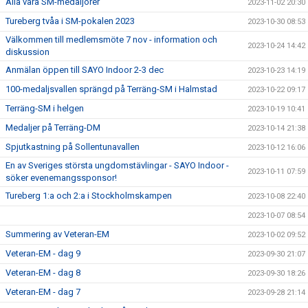
Alla våra SM-medaljörer
2023-11-02 20:30
Tureberg tvåa i SM-pokalen 2023
2023-10-30 08:53
Välkommen till medlemsmöte 7 nov - information och
2023-10-24 14:42
diskussion
Anmälan öppen till SAYO Indoor 2-3 dec
2023-10-23 14:19
100-medaljsvallen sprängd på Terräng-SM i Halmstad
2023-10-22 09:17
Terräng-SM i helgen
2023-10-19 10:41
Medaljer på Terräng-DM
2023-10-14 21:38
Spjutkastning på Sollentunavallen
2023-10-12 16:06
En av Sveriges största ungdomstävlingar - SAYO Indoor -
2023-10-11 07:59
söker evenemangssponsor!
Tureberg 1:a och 2:a i Stockholmskampen
2023-10-08 22:40
2023-10-07 08:54
Summering av Veteran-EM
2023-10-02 09:52
Veteran-EM - dag 9
2023-09-30 21:07
Veteran-EM - dag 8
2023-09-30 18:26
Veteran-EM - dag 7
2023-09-28 21:14