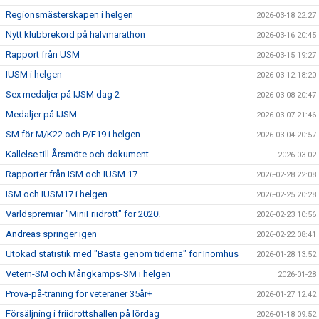
Regionsmästerskapen i helgen
2026-03-18 22:27
Nytt klubbrekord på halvmarathon
2026-03-16 20:45
Rapport från USM
2026-03-15 19:27
IUSM i helgen
2026-03-12 18:20
Sex medaljer på IJSM dag 2
2026-03-08 20:47
Medaljer på IJSM
2026-03-07 21:46
SM för M/K22 och P/F19 i helgen
2026-03-04 20:57
Kallelse till Årsmöte och dokument
2026-03-02
Rapporter från ISM och IUSM 17
2026-02-28 22:08
ISM och IUSM17 i helgen
2026-02-25 20:28
Världspremiär "MiniFriidrott" för 2020!
2026-02-23 10:56
Andreas springer igen
2026-02-22 08:41
Utökad statistik med "Bästa genom tiderna" för Inomhus
2026-01-28 13:52
Vetern-SM och Mångkamps-SM i helgen
2026-01-28
Prova-på-träning för veteraner 35år+
2026-01-27 12:42
Försäljning i friidrottshallen på lördag
2026-01-18 09:52