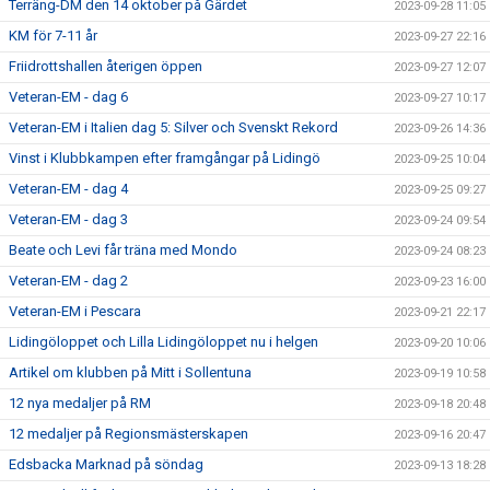
Terräng-DM den 14 oktober på Gärdet
2023-09-28 11:05
KM för 7-11 år
2023-09-27 22:16
Friidrottshallen återigen öppen
2023-09-27 12:07
Veteran-EM - dag 6
2023-09-27 10:17
Veteran-EM i Italien dag 5: Silver och Svenskt Rekord
2023-09-26 14:36
Vinst i Klubbkampen efter framgångar på Lidingö
2023-09-25 10:04
Veteran-EM - dag 4
2023-09-25 09:27
Veteran-EM - dag 3
2023-09-24 09:54
Beate och Levi får träna med Mondo
2023-09-24 08:23
Veteran-EM - dag 2
2023-09-23 16:00
Veteran-EM i Pescara
2023-09-21 22:17
Lidingöloppet och Lilla Lidingöloppet nu i helgen
2023-09-20 10:06
Artikel om klubben på Mitt i Sollentuna
2023-09-19 10:58
12 nya medaljer på RM
2023-09-18 20:48
12 medaljer på Regionsmästerskapen
2023-09-16 20:47
Edsbacka Marknad på söndag
2023-09-13 18:28