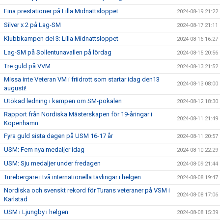
Fina prestationer på Lilla Midnattsloppet
2024-08-19 21:22
Silver x 2 på Lag-SM
2024-08-17 21:11
Klubbkampen del 3: Lilla Midnattsloppet
2024-08-16 16:27
Lag-SM på Sollentunavallen på lördag
2024-08-15 20:56
Tre guld på VVM
2024-08-13 21:52
Missa inte Veteran VM i friidrott som startar idag den13
2024-08-13 08:00
augusti!
Utökad ledning i kampen om SM-pokalen
2024-08-12 18:30
Rapport från Nordiska Mästerskapen för 19-åringar i
2024-08-11 21:49
Köpenhamn
Fyra guld sista dagen på USM 16-17 år
2024-08-11 20:57
USM: Fem nya medaljer idag
2024-08-10 22:29
USM: Sju medaljer under fredagen
2024-08-09 21:44
Turebergare i två internationella tävlingar i helgen
2024-08-08 19:47
Nordiska och svenskt rekord för Turans veteraner på VSM i
2024-08-08 17:06
Karlstad
USM i Ljungby i helgen
2024-08-08 15:39