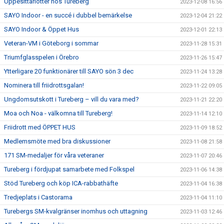
Uppesittarlotter hos Tureberg
2023-12-08 16:56
SAYO Indoor - en succé i dubbel bemärkelse
2023-12-04 21:22
SAYO Indoor & Öppet Hus
2023-12-01 22:13
Veteran-VM i Göteborg i sommar
2023-11-28 15:31
Triumfglasspelen i Örebro
2023-11-26 15:47
Ytterligare 20 funktionärer till SAYO sön 3 dec
2023-11-24 13:28
Nominera till friidrottsgalan!
2023-11-22 09:05
Ungdomsutskott i Tureberg – vill du vara med?
2023-11-21 22:20
Moa och Noa - välkomna till Tureberg!
2023-11-14 12:10
Friidrott med ÖPPET HUS
2023-11-09 18:52
Medlemsmöte med bra diskussioner
2023-11-08 21:58
171 SM-medaljer för våra veteraner
2023-11-07 20:46
Tureberg i fördjupat samarbete med Folkspel
2023-11-06 14:38
Stöd Tureberg och köp ICA-rabbathäfte
2023-11-04 16:38
Tredjeplats i Castorama
2023-11-04 11:10
Turebergs SM-kvalgränser inomhus och uttagning
2023-11-03 12:46