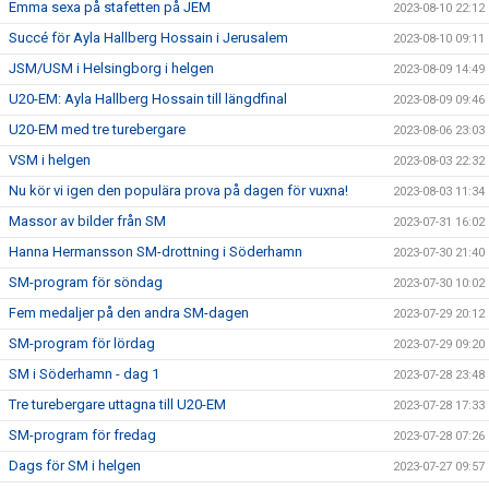
Emma sexa på stafetten på JEM
2023-08-10 22:12
Succé för Ayla Hallberg Hossain i Jerusalem
2023-08-10 09:11
JSM/USM i Helsingborg i helgen
2023-08-09 14:49
U20-EM: Ayla Hallberg Hossain till längdfinal
2023-08-09 09:46
U20-EM med tre turebergare
2023-08-06 23:03
VSM i helgen
2023-08-03 22:32
Nu kör vi igen den populära prova på dagen för vuxna!
2023-08-03 11:34
Massor av bilder från SM
2023-07-31 16:02
Hanna Hermansson SM-drottning i Söderhamn
2023-07-30 21:40
SM-program för söndag
2023-07-30 10:02
Fem medaljer på den andra SM-dagen
2023-07-29 20:12
SM-program för lördag
2023-07-29 09:20
SM i Söderhamn - dag 1
2023-07-28 23:48
Tre turebergare uttagna till U20-EM
2023-07-28 17:33
SM-program för fredag
2023-07-28 07:26
Dags för SM i helgen
2023-07-27 09:57