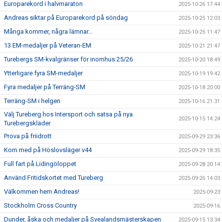
Europarekord i halvmaraton
2025-10-26 17:44
Andreas siktar på Europarekord på söndag
2025-10-25 12:03
Många kommer, några lämnar...
2025-10-25 11:47
13 EM-medaljer på Veteran-EM
2025-10-21 21:47
Turebergs SM-kvalgränser för inomhus 25/26
2025-10-20 18:49
Ytterligare fyra SM-medaljer
2025-10-19 19:42
Fyra medaljer på Terräng-SM
2025-10-18 20:00
Terräng-SM i helgen
2025-10-16 21:31
Välj Tureberg hos Intersport och satsa på nya
2025-10-15 14:24
Turebergskläder
Prova på friidrott
2025-09-29 23:36
Kom med på Höslovsläger v44
2025-09-29 18:35
Full fart på Lidingöloppet
2025-09-28 20:14
Använd Fritidskortet med Tureberg
2025-09-26 14:03
Välkommen hem Andreas!
2025-09-23
Stockholm Cross Country
2025-09-16
Dunder, åska och medaljer på Svealandsmästerskapen
2025-09-15 13:34