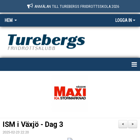
ANMÄLAN TILL TUREBERGS FRIIDROTTSSKOLA 2026
HEM
LOGGA IN
START
NYHETER
OM OSS
BOKNINGSSIDAN
ISM i Växjö - Dag 3
<
>
MEDLEM
2025-02-23 22:20