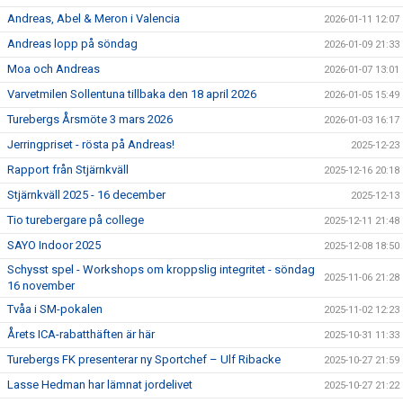
Andreas, Abel & Meron i Valencia
2026-01-11 12:07
Andreas lopp på söndag
2026-01-09 21:33
Moa och Andreas
2026-01-07 13:01
Varvetmilen Sollentuna tillbaka den 18 april 2026
2026-01-05 15:49
Turebergs Årsmöte 3 mars 2026
2026-01-03 16:17
Jerringpriset - rösta på Andreas!
2025-12-23
Rapport från Stjärnkväll
2025-12-16 20:18
Stjärnkväll 2025 - 16 december
2025-12-13
Tio turebergare på college
2025-12-11 21:48
SAYO Indoor 2025
2025-12-08 18:50
Schysst spel - Workshops om kroppslig integritet - söndag
2025-11-06 21:28
16 november
Tvåa i SM-pokalen
2025-11-02 12:23
Årets ICA-rabatthäften är här
2025-10-31 11:33
Turebergs FK presenterar ny Sportchef – Ulf Ribacke
2025-10-27 21:59
Lasse Hedman har lämnat jordelivet
2025-10-27 21:22