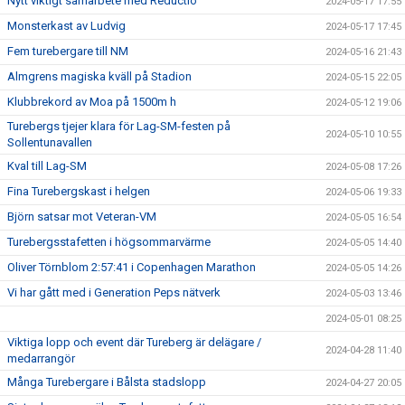
Nytt viktigt samarbete med Reductio
2024-05-17 17:55
Monsterkast av Ludvig
2024-05-17 17:45
Fem turebergare till NM
2024-05-16 21:43
Almgrens magiska kväll på Stadion
2024-05-15 22:05
Klubbrekord av Moa på 1500m h
2024-05-12 19:06
Turebergs tjejer klara för Lag-SM-festen på
2024-05-10 10:55
Sollentunavallen
Kval till Lag-SM
2024-05-08 17:26
Fina Turebergskast i helgen
2024-05-06 19:33
Björn satsar mot Veteran-VM
2024-05-05 16:54
Turebergsstafetten i högsommarvärme
2024-05-05 14:40
Oliver Törnblom 2:57:41 i Copenhagen Marathon
2024-05-05 14:26
Vi har gått med i Generation Peps nätverk
2024-05-03 13:46
2024-05-01 08:25
Viktiga lopp och event där Tureberg är delägare /
2024-04-28 11:40
medarrangör
Många Turebergare i Bålsta stadslopp
2024-04-27 20:05