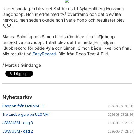
ARRANGEMANG
Under söndagen blev det SM-brons till Ayla Hallberg Hossain i
längdhopp. Hon inledde med två övertramp och det blev lite
STATISTIK & RESULTAT
nervöst, men sedan ökade hon i varje hopp och resultatet blev
6,38.
FUNKTIONÄR
Bianca Salming och Simon Lindström blev sjua i höjdhopp
respektive stavhopp.
Totalt blev det tre medaljer i helgen.
TÄVLINGAR
Klubbrekord för både Ayla och Simon, Simon både i kval och final.
Alla resultat på
EasyRecord
. Bild från Deca Text & Bild.
KONTAKT
/ Marcus Grindange
UTBILDNING
KALENDER
Nyhetsarkiv
Rapport från U20-VM - 1
2026-08-06 08:58
Tre turebergare på U20-VM
2026-08-03 21:56
JSM/USM - dag 3
2026-08-02 20:15
JSM/USM - dag 2
2026-08-01 21:07