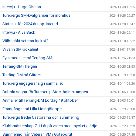
Intervju - Hugo Olsson
2024-11-30 10:55
Turebergs SM-kvalgränser för inomhus
2024-11-28 22:27
Statistik för 2024 är uppdaterad
2024-11-28 19:47
Intervju - Alva Back
2024-11-26 22:11
Välbesökt veteran-kickoff
2024-11-18 18:32
Vi vann SM-pokalen!
2024-11-01 17:50
Fyra medaljer på Terräng-SM
2024-10-26 21:33
Terräng-SM i helgen
2024-10-25 21:53
Terräng-DM på Gärdet
2024-10-19 15:50
Tureberg engagerar sig i samhället
2024-10-11 09:26
Dubbla segrar för Tureberg i Stockholmskampen
2024-10-06 19:00
Anmäl er till Terräng-DM Lördag 19 oktober
2024-10-03 10:01
Framgångar på Lilla Lidingöloppet
2024-09-29 20:00
Turebergs tredje Castorama och summering
2024-09-23 16:37
Klubbmästerskap 7-11 år på vallen med mycket glädje
2024-09-22 16:29
Summering från Veteran VM i Göteborg!
2024-09-20 07:30