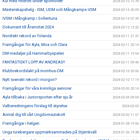
Kul med friidrott under sportlovet!
2024-02-15 15:39
Mästerskapshelg - ISM, UDM och Mångkamps-VSM
2024-02-14 20:09
IVSM i Mångkamp i Sollentuna
2024-02-14 07:39
Dokument till Årsmötet 2024
2024-02-12 13:32
Nordiskt rekord av Yolanda
2024-02-11 21:37
Framgångar för Ayla, Moa och Clara
2024-02-11 20:14
DM-medaljer på Hammarbyspelen
2024-02-11 19:54
FANTASTISKT LOPP AV ANDREAS!!
2024-02-11 09:46
Klubbrekordslakt på inomhus-DM
2024-02-10 20:06
Nytt svenskt rekord i morgon?
2024-02-10 17:19
Framgångar för våra kvinnliga seniorer
2024-02-05 20:14
Ayla tillbaka i Juniorsporten efter sju år
2024-02-04 09:04
Valberedningens förslag till styrelse
2024-02-03
Anmäl dig till vårt Ungdomsutskott
2024-02-02 11:57
Framgångar i helgen
2024-01-28 19:56
Unga turebergare uppmärksammades på Stjärnkväll
2024-01-26 19:38