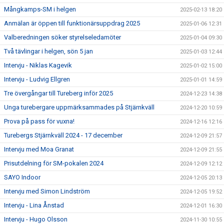
Mångkamps-SM i helgen
2025-02-13 18:20
Anmälan är öppen till funktionärsuppdrag 2025
2025-01-06 12:31
Valberedningen söker styrelseledamöter
2025-01-04 09:30
Två tävlingar i helgen, sön 5 jan
2025-01-03 12:44
Intervju - Niklas Kagevik
2025-01-02 15:00
Intervju - Ludvig Ellgren
2025-01-01 14:59
Tre övergångar till Tureberg inför 2025
2024-12-23 14:38
Unga turebergare uppmärksammades på Stjärnkväll
2024-12-20 10:59
Prova på pass för vuxna!
2024-12-16 12:16
Turebergs Stjärnkväll 2024 - 17 december
2024-12-09 21:57
Intervju med Moa Granat
2024-12-09 21:55
Prisutdelning för SM-pokalen 2024
2024-12-09 12:12
SAYO Indoor
2024-12-05 20:13
Intervju med Simon Lindström
2024-12-05 19:52
Intervju - Lina Ånstad
2024-12-01 16:30
Intervju - Hugo Olsson
2024-11-30 10:55