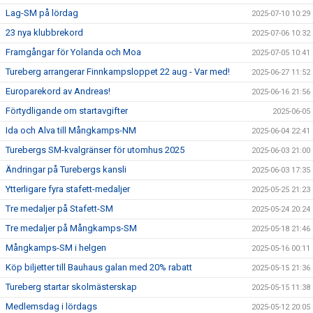
Lag-SM på lördag
2025-07-10 10:29
23 nya klubbrekord
2025-07-06 10:32
Framgångar för Yolanda och Moa
2025-07-05 10:41
Tureberg arrangerar Finnkampsloppet 22 aug - Var med!
2025-06-27 11:52
Europarekord av Andreas!
2025-06-16 21:56
Förtydligande om startavgifter
2025-06-05
Ida och Alva till Mångkamps-NM
2025-06-04 22:41
Turebergs SM-kvalgränser för utomhus 2025
2025-06-03 21:00
Ändringar på Turebergs kansli
2025-06-03 17:35
Ytterligare fyra stafett-medaljer
2025-05-25 21:23
Tre medaljer på Stafett-SM
2025-05-24 20:24
Tre medaljer på Mångkamps-SM
2025-05-18 21:46
Mångkamps-SM i helgen
2025-05-16 00:11
Köp biljetter till Bauhaus galan med 20% rabatt
2025-05-15 21:36
Tureberg startar skolmästerskap
2025-05-15 11:38
Medlemsdag i lördags
2025-05-12 20:05