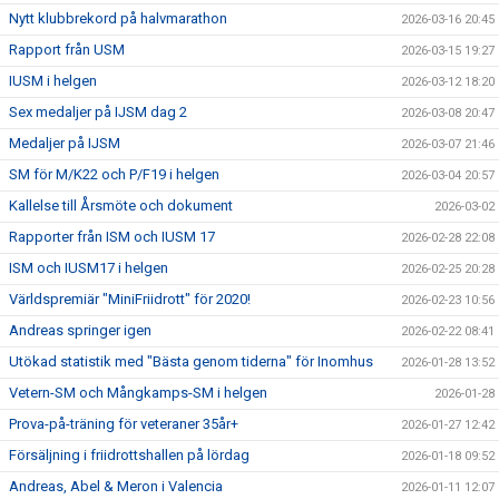
Nytt klubbrekord på halvmarathon
2026-03-16 20:45
Rapport från USM
2026-03-15 19:27
IUSM i helgen
2026-03-12 18:20
Sex medaljer på IJSM dag 2
2026-03-08 20:47
Medaljer på IJSM
2026-03-07 21:46
SM för M/K22 och P/F19 i helgen
2026-03-04 20:57
Kallelse till Årsmöte och dokument
2026-03-02
Rapporter från ISM och IUSM 17
2026-02-28 22:08
ISM och IUSM17 i helgen
2026-02-25 20:28
Världspremiär "MiniFriidrott" för 2020!
2026-02-23 10:56
Andreas springer igen
2026-02-22 08:41
Utökad statistik med "Bästa genom tiderna" för Inomhus
2026-01-28 13:52
Vetern-SM och Mångkamps-SM i helgen
2026-01-28
Prova-på-träning för veteraner 35år+
2026-01-27 12:42
Försäljning i friidrottshallen på lördag
2026-01-18 09:52
Andreas, Abel & Meron i Valencia
2026-01-11 12:07