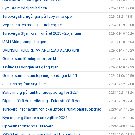
Fyra SM-medaljer i helgen
2024-01-21 22:00
Turebergsframgångar på Täby vinterspel
2024-01-21 18:51
Vepor i hallen med sju turebergare
2024-01-19 16:00
Turebergs Stjärnkväll för året 2023 - 25 januari
2024-01-18 16:26
ISM i Mångkamp i helgen
2024-01-18 14:03
SVENSKT REKORD AV ANDREAS ALMGREN!
2024-01-14 10:29
Gemensam löpning imorgon kl. 11
2024-01-13 20:05
Tävlingssäsongen är i gång igen
2024-01-10 19:39
Gemensam distanslöpning söndagar kl. 11
2024-01-06 12:50
Julhälsning från styrelsen
2023-12-22 12:08
Boka in dig på funktionärsuppdrag för 2024
2023-12-21 13:26
Digitala föräldrautbildning - Friidrottsförälder
2023-12-19 22:41
Tureberg inför avgift för icke utförda funktionärsuppdrag
2023-12-17 18:26
Nya regler gällande startavgifter 2024
2023-12-12 19:46
Uppesittarlotter hos Tureberg
2023-12-08 16:56
SAYO Indoor - en succé i dubbel bemärkelse
2023-12-04 21:22