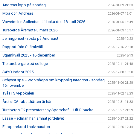
Andreas lopp på söndag
2026-01-09 21:33
Moa och Andreas
2026-01-07 13:01
Varvetmilen Sollentuna tillbaka den 18 april 2026
2026-01-05 15:49
Turebergs Årsmöte 3 mars 2026
2026-01-03 16:17
Jerringpriset - rösta på Andreas!
2025-12-23
Rapport från Stjärnkväll
2025-12-16 20:18
Stjärnkväll 2025 - 16 december
2025-12-13
Tio turebergare på college
2025-12-11 21:48
SAYO Indoor 2025
2025-12-08 18:50
Schysst spel - Workshops om kroppslig integritet - söndag
2025-11-06 21:28
16 november
Tvåa i SM-pokalen
2025-11-02 12:23
Årets ICA-rabatthäften är här
2025-10-31 11:33
Turebergs FK presenterar ny Sportchef – Ulf Ribacke
2025-10-27 21:59
Lasse Hedman har lämnat jordelivet
2025-10-27 21:22
Europarekord i halvmaraton
2025-10-26 17:44