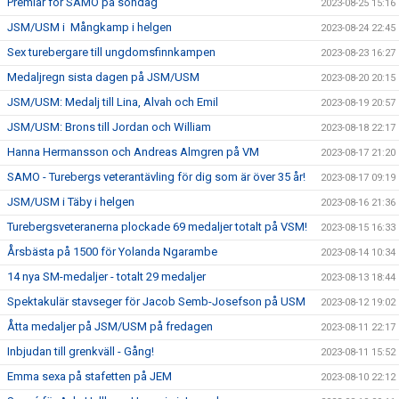
Premiär för SAMO på söndag
2023-08-25 15:16
JSM/USM i Mångkamp i helgen
2023-08-24 22:45
Sex turebergare till ungdomsfinnkampen
2023-08-23 16:27
Medaljregn sista dagen på JSM/USM
2023-08-20 20:15
JSM/USM: Medalj till Lina, Alvah och Emil
2023-08-19 20:57
JSM/USM: Brons till Jordan och William
2023-08-18 22:17
Hanna Hermansson och Andreas Almgren på VM
2023-08-17 21:20
SAMO - Turebergs veterantävling för dig som är över 35 år!
2023-08-17 09:19
JSM/USM i Täby i helgen
2023-08-16 21:36
Turebergsveteranerna plockade 69 medaljer totalt på VSM!
2023-08-15 16:33
Årsbästa på 1500 för Yolanda Ngarambe
2023-08-14 10:34
14 nya SM-medaljer - totalt 29 medaljer
2023-08-13 18:44
Spektakulär stavseger för Jacob Semb-Josefson på USM
2023-08-12 19:02
Åtta medaljer på JSM/USM på fredagen
2023-08-11 22:17
Inbjudan till grenkväll - Gång!
2023-08-11 15:52
Emma sexa på stafetten på JEM
2023-08-10 22:12