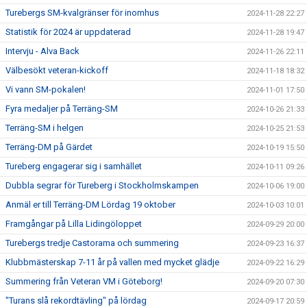
Turebergs SM-kvalgränser för inomhus
2024-11-28 22:27
Statistik för 2024 är uppdaterad
2024-11-28 19:47
Intervju - Alva Back
2024-11-26 22:11
Välbesökt veteran-kickoff
2024-11-18 18:32
Vi vann SM-pokalen!
2024-11-01 17:50
Fyra medaljer på Terräng-SM
2024-10-26 21:33
Terräng-SM i helgen
2024-10-25 21:53
Terräng-DM på Gärdet
2024-10-19 15:50
Tureberg engagerar sig i samhället
2024-10-11 09:26
Dubbla segrar för Tureberg i Stockholmskampen
2024-10-06 19:00
Anmäl er till Terräng-DM Lördag 19 oktober
2024-10-03 10:01
Framgångar på Lilla Lidingöloppet
2024-09-29 20:00
Turebergs tredje Castorama och summering
2024-09-23 16:37
Klubbmästerskap 7-11 år på vallen med mycket glädje
2024-09-22 16:29
Summering från Veteran VM i Göteborg!
2024-09-20 07:30
"Turans slå rekordtävling" på lördag
2024-09-17 20:59