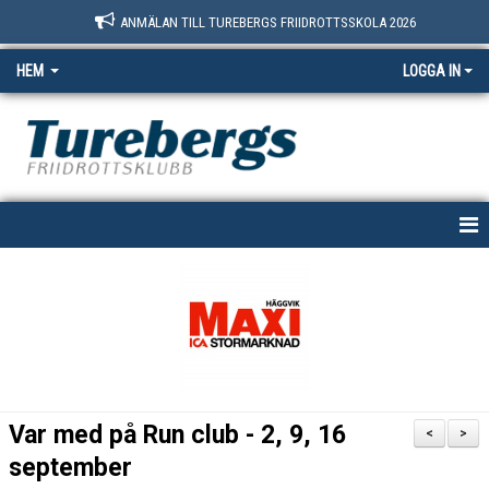
ANMÄLAN TILL TUREBERGS FRIIDROTTSSKOLA 2026
HEM
LOGGA IN
START
NYHETER
OM OSS
BOKNINGSSIDAN
Var med på Run club - 2, 9, 16
<
>
MEDLEM
september