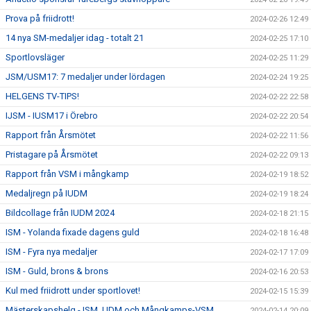
Prova på friidrott!
2024-02-26 12:49
14 nya SM-medaljer idag - totalt 21
2024-02-25 17:10
Sportlovsläger
2024-02-25 11:29
JSM/USM17: 7 medaljer under lördagen
2024-02-24 19:25
HELGENS TV-TIPS!
2024-02-22 22:58
IJSM - IUSM17 i Örebro
2024-02-22 20:54
Rapport från Årsmötet
2024-02-22 11:56
Pristagare på Årsmötet
2024-02-22 09:13
Rapport från VSM i mångkamp
2024-02-19 18:52
Medaljregn på IUDM
2024-02-19 18:24
Bildcollage från IUDM 2024
2024-02-18 21:15
ISM - Yolanda fixade dagens guld
2024-02-18 16:48
ISM - Fyra nya medaljer
2024-02-17 17:09
ISM - Guld, brons & brons
2024-02-16 20:53
Kul med friidrott under sportlovet!
2024-02-15 15:39
Mästerskapshelg - ISM, UDM och Mångkamps-VSM
2024-02-14 20:09