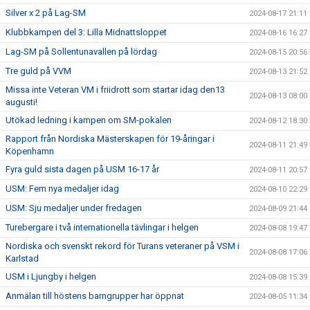
Silver x 2 på Lag-SM
2024-08-17 21:11
Klubbkampen del 3: Lilla Midnattsloppet
2024-08-16 16:27
Lag-SM på Sollentunavallen på lördag
2024-08-15 20:56
Tre guld på VVM
2024-08-13 21:52
Missa inte Veteran VM i friidrott som startar idag den13
2024-08-13 08:00
augusti!
Utökad ledning i kampen om SM-pokalen
2024-08-12 18:30
Rapport från Nordiska Mästerskapen för 19-åringar i
2024-08-11 21:49
Köpenhamn
Fyra guld sista dagen på USM 16-17 år
2024-08-11 20:57
USM: Fem nya medaljer idag
2024-08-10 22:29
USM: Sju medaljer under fredagen
2024-08-09 21:44
Turebergare i två internationella tävlingar i helgen
2024-08-08 19:47
Nordiska och svenskt rekord för Turans veteraner på VSM i
2024-08-08 17:06
Karlstad
USM i Ljungby i helgen
2024-08-08 15:39
Anmälan till höstens barngrupper har öppnat
2024-08-05 11:34