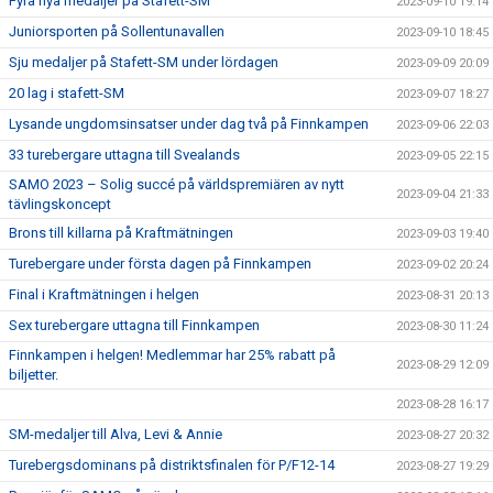
Fyra nya medaljer på Stafett-SM
2023-09-10 19:14
Juniorsporten på Sollentunavallen
2023-09-10 18:45
Sju medaljer på Stafett-SM under lördagen
2023-09-09 20:09
20 lag i stafett-SM
2023-09-07 18:27
Lysande ungdomsinsatser under dag två på Finnkampen
2023-09-06 22:03
33 turebergare uttagna till Svealands
2023-09-05 22:15
SAMO 2023 – Solig succé på världspremiären av nytt
2023-09-04 21:33
tävlingskoncept
Brons till killarna på Kraftmätningen
2023-09-03 19:40
Turebergare under första dagen på Finnkampen
2023-09-02 20:24
Final i Kraftmätningen i helgen
2023-08-31 20:13
Sex turebergare uttagna till Finnkampen
2023-08-30 11:24
Finnkampen i helgen! Medlemmar har 25% rabatt på
2023-08-29 12:09
biljetter.
2023-08-28 16:17
SM-medaljer till Alva, Levi & Annie
2023-08-27 20:32
Turebergsdominans på distriktsfinalen för P/F12-14
2023-08-27 19:29