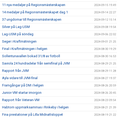
11 nya medaljer på Regionsmästerskapen
2024-09-15 19:49
14 medaljer på Regionsmästerskapet dag 1
2024-09-14 22:27
37 ungdomar till Regionsmästerskapen
2024-09-12 15:14
Silver på Lag-USM
2024-09-08 19:54
Lag-USM på söndag
2024-09-06 22:02
Seger i Kraftmätningen
2024-09-01 21:25
Final i Kraftmätningen i helgen
2024-08-30 19:29
Sollentunavallen bokad 31/8 av fotboll
2024-08-30 16:53
Saviola 24 hundradelar från semifinal på JVM
2024-08-29 21:25
Rapport från JVM
2024-08-29 11:28
Ayla vidare till JVM-final
2024-08-27 19:37
Framgångar på DM i helgen
2024-08-26 20:59
Junior-VM startar imorgon
2024-08-26 20:45
Rapport från Veteran-VM
2024-08-23 09:54
Habtom uppmärksammas i Rinkeby i helgen
2024-08-21 21:39
Fina prestationer på Lilla Midnattsloppet
2024-08-19 21:22