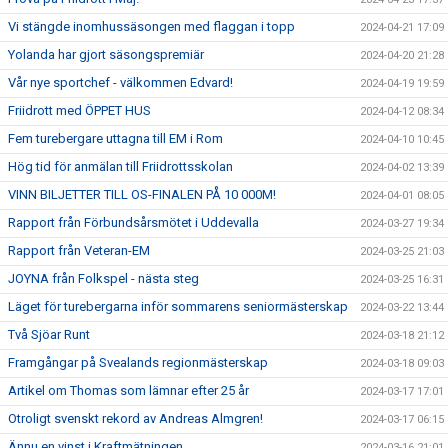
Vi stängde inomhussäsongen med flaggan i topp
2024-04-21 17:09
Yolanda har gjort säsongspremiär
2024-04-20 21:28
Vår nye sportchef - välkommen Edvard!
2024-04-19 19:59
Friidrott med ÖPPET HUS
2024-04-12 08:34
Fem turebergare uttagna till EM i Rom
2024-04-10 10:45
Hög tid för anmälan till Friidrottsskolan
2024-04-02 13:39
VINN BILJETTER TILL OS-FINALEN PÅ 10 000M!
2024-04-01 08:05
Rapport från Förbundsårsmötet i Uddevalla
2024-03-27 19:34
Rapport från Veteran-EM
2024-03-25 21:03
JOYNA från Folkspel - nästa steg
2024-03-25 16:31
Läget för turebergarna inför sommarens seniormästerskap
2024-03-22 13:44
Två Sjöar Runt
2024-03-18 21:12
Framgångar på Svealands regionmästerskap
2024-03-18 09:03
Artikel om Thomas som lämnar efter 25 år
2024-03-17 17:01
Otroligt svenskt rekord av Andreas Almgren!
2024-03-17 06:15
Ännu en vinst i Kraftmätningen
2024-03-16 21:01