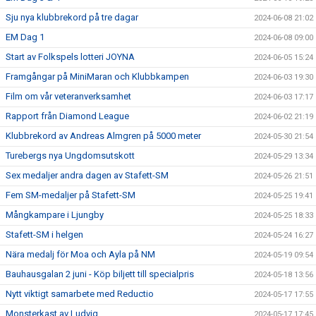
Sju nya klubbrekord på tre dagar
2024-06-08 21:02
EM Dag 1
2024-06-08 09:00
Start av Folkspels lotteri JOYNA
2024-06-05 15:24
Framgångar på MiniMaran och Klubbkampen
2024-06-03 19:30
Film om vår veteranverksamhet
2024-06-03 17:17
Rapport från Diamond League
2024-06-02 21:19
Klubbrekord av Andreas Almgren på 5000 meter
2024-05-30 21:54
Turebergs nya Ungdomsutskott
2024-05-29 13:34
Sex medaljer andra dagen av Stafett-SM
2024-05-26 21:51
Fem SM-medaljer på Stafett-SM
2024-05-25 19:41
Mångkampare i Ljungby
2024-05-25 18:33
Stafett-SM i helgen
2024-05-24 16:27
Nära medalj för Moa och Ayla på NM
2024-05-19 09:54
Bauhausgalan 2 juni - Köp biljett till specialpris
2024-05-18 13:56
Nytt viktigt samarbete med Reductio
2024-05-17 17:55
Monsterkast av Ludvig
2024-05-17 17:45