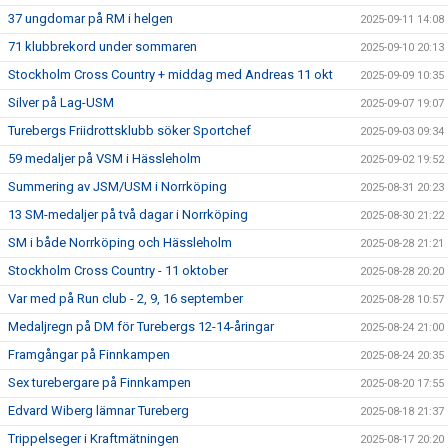
37 ungdomar på RM i helgen
2025-09-11 14:08
71 klubbrekord under sommaren
2025-09-10 20:13
Stockholm Cross Country + middag med Andreas 11 okt
2025-09-09 10:35
Silver på Lag-USM
2025-09-07 19:07
Turebergs Friidrottsklubb söker Sportchef
2025-09-03 09:34
59 medaljer på VSM i Hässleholm
2025-09-02 19:52
Summering av JSM/USM i Norrköping
2025-08-31 20:23
13 SM-medaljer på två dagar i Norrköping
2025-08-30 21:22
SM i både Norrköping och Hässleholm
2025-08-28 21:21
Stockholm Cross Country - 11 oktober
2025-08-28 20:20
Var med på Run club - 2, 9, 16 september
2025-08-28 10:57
Medaljregn på DM för Turebergs 12-14-åringar
2025-08-24 21:00
Framgångar på Finnkampen
2025-08-24 20:35
Sex turebergare på Finnkampen
2025-08-20 17:55
Edvard Wiberg lämnar Tureberg
2025-08-18 21:37
Trippelseger i Kraftmätningen
2025-08-17 20:20