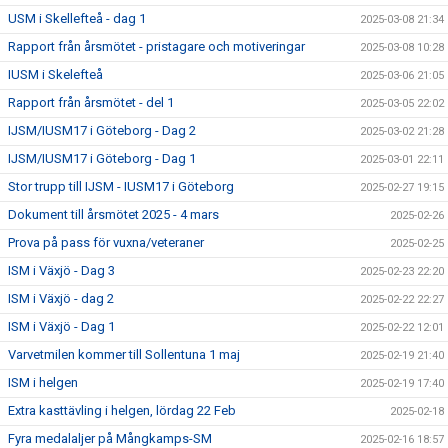
USM i Skellefteå - dag 1
2025-03-08 21:34
Rapport från årsmötet - pristagare och motiveringar
2025-03-08 10:28
IUSM i Skelefteå
2025-03-06 21:05
Rapport från årsmötet - del 1
2025-03-05 22:02
IJSM/IUSM17 i Göteborg - Dag 2
2025-03-02 21:28
IJSM/IUSM17 i Göteborg - Dag 1
2025-03-01 22:11
Stor trupp till IJSM - IUSM17 i Göteborg
2025-02-27 19:15
Dokument till årsmötet 2025 - 4 mars
2025-02-26
Prova på pass för vuxna/veteraner
2025-02-25
ISM i Växjö - Dag 3
2025-02-23 22:20
ISM i Växjö - dag 2
2025-02-22 22:27
ISM i Växjö - Dag 1
2025-02-22 12:01
Varvetmilen kommer till Sollentuna 1 maj
2025-02-19 21:40
ISM i helgen
2025-02-19 17:40
Extra kasttävling i helgen, lördag 22 Feb
2025-02-18
Fyra medalaljer på Mångkamps-SM
2025-02-16 18:57