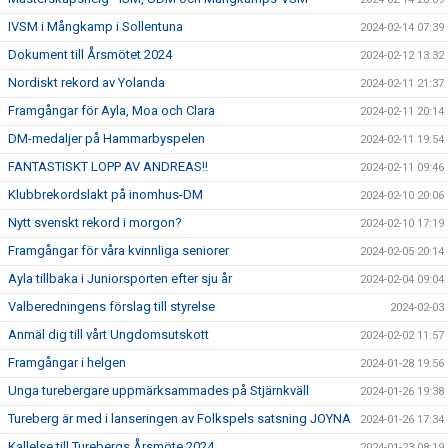
IVSM i Mångkamp i Sollentuna
2024-02-14 07:39
Dokument till Årsmötet 2024
2024-02-12 13:32
Nordiskt rekord av Yolanda
2024-02-11 21:37
Framgångar för Ayla, Moa och Clara
2024-02-11 20:14
DM-medaljer på Hammarbyspelen
2024-02-11 19:54
FANTASTISKT LOPP AV ANDREAS!!
2024-02-11 09:46
Klubbrekordslakt på inomhus-DM
2024-02-10 20:06
Nytt svenskt rekord i morgon?
2024-02-10 17:19
Framgångar för våra kvinnliga seniorer
2024-02-05 20:14
Ayla tillbaka i Juniorsporten efter sju år
2024-02-04 09:04
Valberedningens förslag till styrelse
2024-02-03
Anmäl dig till vårt Ungdomsutskott
2024-02-02 11:57
Framgångar i helgen
2024-01-28 19:56
Unga turebergare uppmärksammades på Stjärnkväll
2024-01-26 19:38
Tureberg är med i lanseringen av Folkspels satsning JOYNA
2024-01-26 17:34
Kallelse till Turebergs Årsmöte 2024
2024-01-23 08:19