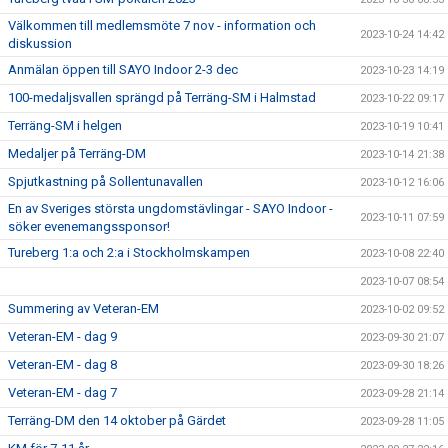
Välkommen till medlemsmöte 7 nov - information och
2023-10-24 14:42
diskussion
Anmälan öppen till SAYO Indoor 2-3 dec
2023-10-23 14:19
100-medaljsvallen sprängd på Terräng-SM i Halmstad
2023-10-22 09:17
Terräng-SM i helgen
2023-10-19 10:41
Medaljer på Terräng-DM
2023-10-14 21:38
Spjutkastning på Sollentunavallen
2023-10-12 16:06
En av Sveriges största ungdomstävlingar - SAYO Indoor -
2023-10-11 07:59
söker evenemangssponsor!
Tureberg 1:a och 2:a i Stockholmskampen
2023-10-08 22:40
2023-10-07 08:54
Summering av Veteran-EM
2023-10-02 09:52
Veteran-EM - dag 9
2023-09-30 21:07
Veteran-EM - dag 8
2023-09-30 18:26
Veteran-EM - dag 7
2023-09-28 21:14
Terräng-DM den 14 oktober på Gärdet
2023-09-28 11:05