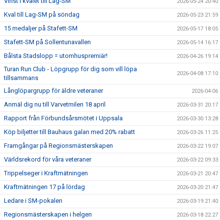
Vinst i kvalet till Lag-SM
2026-05-24 20:40
Kval till Lag-SM på söndag
2026-05-23 21:59
15 medaljer på Stafett-SM
2026-05-17 18:05
Stafett-SM på Sollentunavallen
2026-05-14 16:17
Bålsta Stadslopp = utomhuspremiär!
2026-04-26 19:14
Turan Run Club - Löpgrupp för dig som vill löpa
2026-04-08 17:10
tillsammans
Långlöpargrupp för äldre veteraner
2026-04-06
Anmäl dig nu till Varvetmilen 18 april
2026-03-31 20:17
Rapport från Förbundsårsmötet i Uppsala
2026-03-30 13:28
Köp biljetter till Bauhaus galan med 20% rabatt
2026-03-26 11:25
Framgångar på Regionsmästerskapen
2026-03-22 19:07
Världsrekord för våra veteraner
2026-03-22 09:33
Trippelseger i Kraftmätningen
2026-03-21 20:47
Kraftmätningen 17 på lördag
2026-03-20 21:47
Ledare i SM-pokalen
2026-03-19 21:40
Regionsmästerskapen i helgen
2026-03-18 22:27