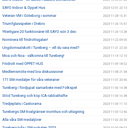
SAYO Indoor & Öppet Hus
2023-12-01 22:13
Veteran-VM i Göteborg i sommar
2023-11-28 15:31
Triumfglasspelen i Örebro
2023-11-26 15:47
Ytterligare 20 funktionärer till SAYO sön 3 dec
2023-11-24 13:28
Nominera till friidrottsgalan!
2023-11-22 09:05
Ungdomsutskott i Tureberg – vill du vara med?
2023-11-21 22:20
Moa och Noa - välkomna till Tureberg!
2023-11-14 12:10
Friidrott med ÖPPET HUS
2023-11-09 18:52
Medlemsmöte med bra diskussioner
2023-11-08 21:58
171 SM-medaljer för våra veteraner
2023-11-07 20:46
Tureberg i fördjupat samarbete med Folkspel
2023-11-06 14:38
Stöd Tureberg och köp ICA-rabbathäfte
2023-11-04 16:38
Tredjeplats i Castorama
2023-11-04 11:10
Turebergs SM-kvalgränser inomhus och uttagning
2023-11-03 12:46
Alla våra SM-medaljörer
2023-11-02 20:30
Tureberg tvåa i SM-pokalen 2023
2023-10-30 08:53