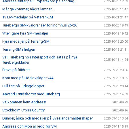
Andreas siktar på Europarekord på söndag
2025-10-25 12:03
Många kommer, några lämnar...
2025-10-25 11:47
13 EM-medaljer på Veteran-EM
2025-10-21 21:47
Turebergs SM-kvalgränser för inomhus 25/26
2025-10-20 18:49
Ytterligare fyra SM-medaljer
2025-10-19 19:42
Fyra medaljer på Terräng-SM
2025-10-18 20:00
Terräng-SM i helgen
2025-10-16 21:31
Välj Tureberg hos Intersport och satsa på nya
2025-10-15 14:24
Turebergskläder
Prova på friidrott
2025-09-29 23:36
Kom med på Höslovsläger v44
2025-09-29 18:35
Full fart på Lidingöloppet
2025-09-28 20:14
Använd Fritidskortet med Tureberg
2025-09-26 14:03
Välkommen hem Andreas!
2025-09-23
Stockholm Cross Country
2025-09-16
Dunder, åska och medaljer på Svealandsmästerskapen
2025-09-15 13:34
Andreas och Moa är redo för VM
2025-09-11 15:19