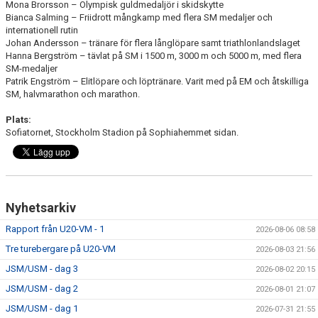
Mona Brorsson – Olympisk guldmedaljör i skidskytte
Bianca Salming – Friidrott mångkamp med flera SM medaljer och
internationell rutin
Johan Andersson – tränare för flera långlöpare samt triathlonlandslaget
Hanna Bergström – tävlat på SM i 1500 m, 3000 m och 5000 m, med flera
SM-medaljer
Patrik Engström – Elitlöpare och löptränare. Varit med på EM och åtskilliga
SM, halvmarathon och marathon.
Plats:
Sofiatornet, Stockholm Stadion på Sophiahemmet sidan.
Nyhetsarkiv
Rapport från U20-VM - 1
2026-08-06 08:58
Tre turebergare på U20-VM
2026-08-03 21:56
JSM/USM - dag 3
2026-08-02 20:15
JSM/USM - dag 2
2026-08-01 21:07
JSM/USM - dag 1
2026-07-31 21:55