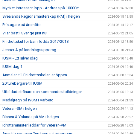
Mycket intressant lopp - Andreas på 10000m
2024-03-16 07:30
Svealands Regionsmästerskap (RM) i helgen
2024-03-15 19:55
Pristagare på årsmöte
2024-03-14 17:17
Vi är bäst i Sverige just nu!
2024-03-12 21:05
Friidrottskul för barn födda 2017/2018
2024-03-12 18:50
Jesper A på landslagsuppdrag
2024-03-10 21:03
IUSM - Ett silver idag
2024-03-10 18:48
IUSM dag 1
2024-03-09 19:40
Anmälan till Friidrottsskolan är öppen
2024-03-08 15:34
20 turebergare till IUSM
2024-03-06 20:24
Utbildade tränare och kommande utbildningar
2024-03-05 19:13
Medaljregn på IVSM i Varberg
2024-03-04 21:33
Veteran-SM i helgen
2024-02-29 14:13
Bianca & Yolanda på VM i helgen
2024-02-28 20:27
Idrottsminister laddar för Veteran-VM
2024-02-28 18:03
Anactio sponsrar Turebergs stavhoppare
2024-02-26 19:49