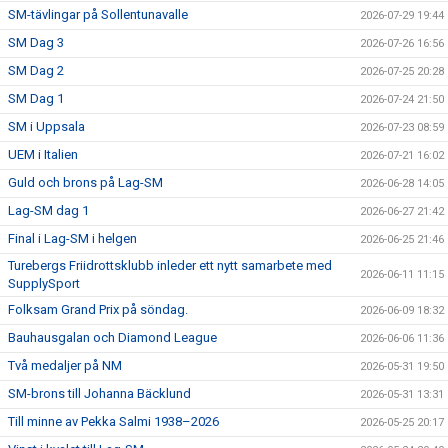
SM-tävlingar på Sollentunavalle
2026-07-29 19:44
SM Dag 3
2026-07-26 16:56
SM Dag 2
2026-07-25 20:28
SM Dag 1
2026-07-24 21:50
SM i Uppsala
2026-07-23 08:59
UEM i Italien
2026-07-21 16:02
Guld och brons på Lag-SM
2026-06-28 14:05
Lag-SM dag 1
2026-06-27 21:42
Final i Lag-SM i helgen
2026-06-25 21:46
Turebergs Friidrottsklubb inleder ett nytt samarbete med
2026-06-11 11:15
SupplySport
Folksam Grand Prix på söndag.
2026-06-09 18:32
Bauhausgalan och Diamond League
2026-06-06 11:36
Två medaljer på NM
2026-05-31 19:50
SM-brons till Johanna Bäcklund
2026-05-31 13:31
Till minne av Pekka Salmi 1938–2026
2026-05-25 20:17