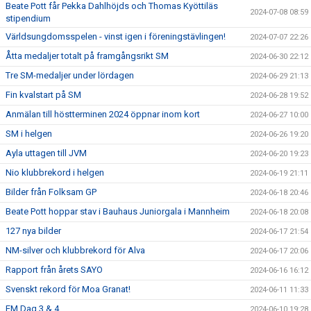
Beate Pott får Pekka Dahlhöjds och Thomas Kyöttiläs
2024-07-08 08:59
stipendium
Världsungdomsspelen - vinst igen i föreningstävlingen!
2024-07-07 22:26
Åtta medaljer totalt på framgångsrikt SM
2024-06-30 22:12
Tre SM-medaljer under lördagen
2024-06-29 21:13
Fin kvalstart på SM
2024-06-28 19:52
Anmälan till höstterminen 2024 öppnar inom kort
2024-06-27 10:00
SM i helgen
2024-06-26 19:20
Ayla uttagen till JVM
2024-06-20 19:23
Nio klubbrekord i helgen
2024-06-19 21:11
Bilder från Folksam GP
2024-06-18 20:46
Beate Pott hoppar stav i Bauhaus Juniorgala i Mannheim
2024-06-18 20:08
127 nya bilder
2024-06-17 21:54
NM-silver och klubbrekord för Alva
2024-06-17 20:06
Rapport från årets SAYO
2024-06-16 16:12
Svenskt rekord för Moa Granat!
2024-06-11 11:33
EM Dag 3 & 4
2024-06-10 19:28