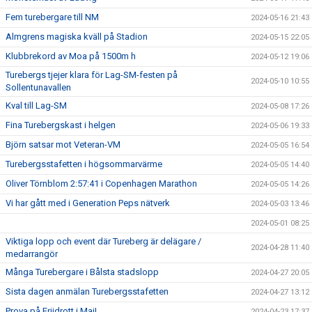
Fem turebergare till NM
2024-05-16 21:43
Almgrens magiska kväll på Stadion
2024-05-15 22:05
Klubbrekord av Moa på 1500m h
2024-05-12 19:06
Turebergs tjejer klara för Lag-SM-festen på
2024-05-10 10:55
Sollentunavallen
Kval till Lag-SM
2024-05-08 17:26
Fina Turebergskast i helgen
2024-05-06 19:33
Björn satsar mot Veteran-VM
2024-05-05 16:54
Turebergsstafetten i högsommarvärme
2024-05-05 14:40
Oliver Törnblom 2:57:41 i Copenhagen Marathon
2024-05-05 14:26
Vi har gått med i Generation Peps nätverk
2024-05-03 13:46
2024-05-01 08:25
Viktiga lopp och event där Tureberg är delägare /
2024-04-28 11:40
medarrangör
Många Turebergare i Bålsta stadslopp
2024-04-27 20:05
Sista dagen anmälan Turebergsstafetten
2024-04-27 13:12
Prova på Friidrott i Maj!
2024-04-23 17:37