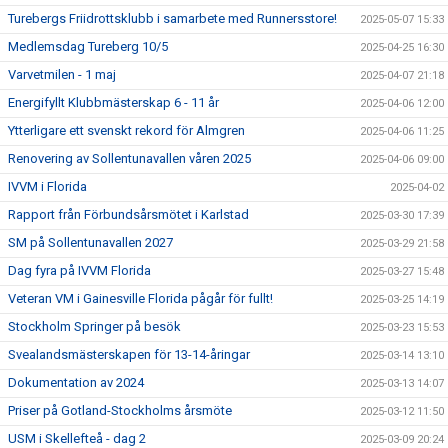
Turebergs Friidrottsklubb i samarbete med Runnersstore!
2025-05-07 15:33
Medlemsdag Tureberg 10/5
2025-04-25 16:30
Varvetmilen - 1 maj
2025-04-07 21:18
Energifyllt Klubbmästerskap 6 - 11 år
2025-04-06 12:00
Ytterligare ett svenskt rekord för Almgren
2025-04-06 11:25
Renovering av Sollentunavallen våren 2025
2025-04-06 09:00
IVVM i Florida
2025-04-02
Rapport från Förbundsårsmötet i Karlstad
2025-03-30 17:39
SM på Sollentunavallen 2027
2025-03-29 21:58
Dag fyra på IVVM Florida
2025-03-27 15:48
Veteran VM i Gainesville Florida pågår för fullt!
2025-03-25 14:19
Stockholm Springer på besök
2025-03-23 15:53
Svealandsmästerskapen för 13-14-åringar
2025-03-14 13:10
Dokumentation av 2024
2025-03-13 14:07
Priser på Gotland-Stockholms årsmöte
2025-03-12 11:50
USM i Skellefteå - dag 2
2025-03-09 20:24