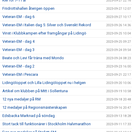
KM för 7-11 år
2023-09-27 22:16
Friidrottshallen återigen öppen
2023-09-27 12:07
Veteran-EM - dag 6
2023-09-27 10:17
Veteran-EM i Italien dag 5: Silver och Svenskt Rekord
2023-09-26 14:36
Vinst i Klubbkampen efter framgångar på Lidingö
2023-09-25 10:04
Veteran-EM - dag 4
2023-09-25 09:27
Veteran-EM - dag 3
2023-09-24 09:54
Beate och Levi får träna med Mondo
2023-09-24 08:23
Veteran-EM - dag 2
2023-09-23 16:00
Veteran-EM i Pescara
2023-09-21 22:17
Lidingöloppet och Lilla Lidingöloppet nu i helgen
2023-09-20 10:06
Artikel om klubben på Mitt i Sollentuna
2023-09-19 10:58
12 nya medaljer på RM
2023-09-18 20:48
12 medaljer på Regionsmästerskapen
2023-09-16 20:47
Edsbacka Marknad på söndag
2023-09-13 18:28
Stort tack till funktionärer i Stockholm Halvmarathon
2023-09-11 17:33