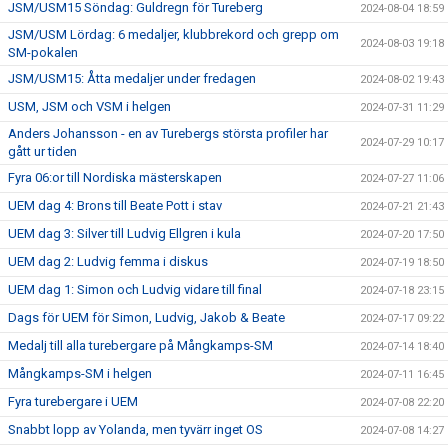
JSM/USM15 Söndag: Guldregn för Tureberg
2024-08-04 18:59
JSM/USM Lördag: 6 medaljer, klubbrekord och grepp om
2024-08-03 19:18
SM-pokalen
JSM/USM15: Åtta medaljer under fredagen
2024-08-02 19:43
USM, JSM och VSM i helgen
2024-07-31 11:29
Anders Johansson - en av Turebergs största profiler har
2024-07-29 10:17
gått ur tiden
Fyra 06:or till Nordiska mästerskapen
2024-07-27 11:06
UEM dag 4: Brons till Beate Pott i stav
2024-07-21 21:43
UEM dag 3: Silver till Ludvig Ellgren i kula
2024-07-20 17:50
UEM dag 2: Ludvig femma i diskus
2024-07-19 18:50
UEM dag 1: Simon och Ludvig vidare till final
2024-07-18 23:15
Dags för UEM för Simon, Ludvig, Jakob & Beate
2024-07-17 09:22
Medalj till alla turebergare på Mångkamps-SM
2024-07-14 18:40
Mångkamps-SM i helgen
2024-07-11 16:45
Fyra turebergare i UEM
2024-07-08 22:20
Snabbt lopp av Yolanda, men tyvärr inget OS
2024-07-08 14:27