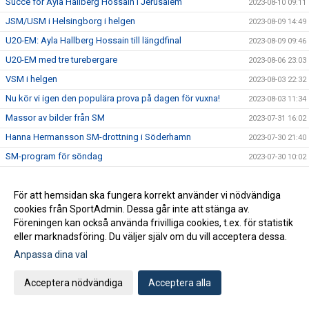
Succé för Ayla Hallberg Hossain i Jerusalem
2023-08-10 09:11
JSM/USM i Helsingborg i helgen
2023-08-09 14:49
U20-EM: Ayla Hallberg Hossain till längdfinal
2023-08-09 09:46
U20-EM med tre turebergare
2023-08-06 23:03
VSM i helgen
2023-08-03 22:32
Nu kör vi igen den populära prova på dagen för vuxna!
2023-08-03 11:34
Massor av bilder från SM
2023-07-31 16:02
Hanna Hermansson SM-drottning i Söderhamn
2023-07-30 21:40
SM-program för söndag
2023-07-30 10:02
Fem medaljer på den andra SM-dagen
2023-07-29 20:12
SM-program för lördag
För att hemsidan ska fungera korrekt använder vi nödvändiga
2023-07-29 09:20
cookies från SportAdmin. Dessa går inte att stänga av.
SM i Söderhamn - dag 1
2023-07-28 23:48
Föreningen kan också använda frivilliga cookies, t.ex. för statistik
Tre turebergare uttagna till U20-EM
2023-07-28 17:33
eller marknadsföring. Du väljer själv om du vill acceptera dessa.
SM-program för fredag
Anpassa dina val
2023-07-28 07:26
Dags för SM i helgen
2023-07-27 09:57
Acceptera nödvändiga
Acceptera alla
Alva på EYOF
2023-07-26 22:26