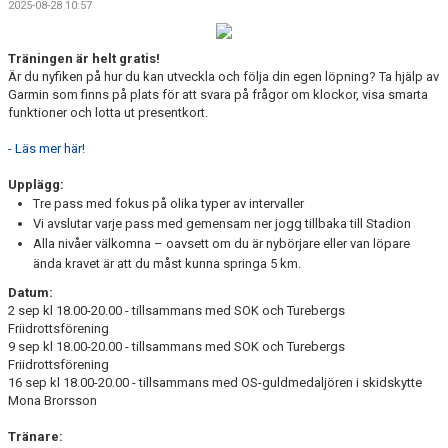
2025-08-28 10:57
ARRANGEMANG
Träningen är helt gratis!
STATISTIK & RESULTAT
Är du nyfiken på hur du kan utveckla och följa din egen löpning? Ta hjälp av
Garmin som finns på plats för att svara på frågor om klockor, visa smarta
FUNKTIONÄR
funktioner och lotta ut presentkort.
TÄVLINGAR
- Läs mer här!
Upplägg:
KONTAKT
Tre pass med fokus på olika typer av intervaller
Vi avslutar varje pass med gemensam ner jogg tillbaka till Stadion
UTBILDNING
Alla nivåer välkomna – oavsett om du är nybörjare eller van löpare
ända kravet är att du måst kunna springa 5 km.
KALENDER
Datum:
2 sep kl 18.00-20.00 - tillsammans med SOK och Turebergs
Friidrottsförening
9 sep kl 18.00-20.00 - tillsammans med SOK och Turebergs
Friidrottsförening
16 sep kl 18.00-20.00 - tillsammans med OS-guldmedaljören i skidskytte
Mona Brorsson
Tränare: