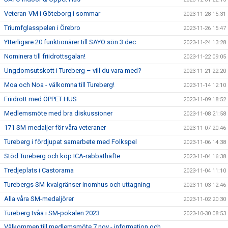
Veteran-VM i Göteborg i sommar
2023-11-28 15:31
Triumfglasspelen i Örebro
2023-11-26 15:47
Ytterligare 20 funktionärer till SAYO sön 3 dec
2023-11-24 13:28
Nominera till friidrottsgalan!
2023-11-22 09:05
Ungdomsutskott i Tureberg – vill du vara med?
2023-11-21 22:20
Moa och Noa - välkomna till Tureberg!
2023-11-14 12:10
Friidrott med ÖPPET HUS
2023-11-09 18:52
Medlemsmöte med bra diskussioner
2023-11-08 21:58
171 SM-medaljer för våra veteraner
2023-11-07 20:46
Tureberg i fördjupat samarbete med Folkspel
2023-11-06 14:38
Stöd Tureberg och köp ICA-rabbathäfte
2023-11-04 16:38
Tredjeplats i Castorama
2023-11-04 11:10
Turebergs SM-kvalgränser inomhus och uttagning
2023-11-03 12:46
Alla våra SM-medaljörer
2023-11-02 20:30
Tureberg tvåa i SM-pokalen 2023
2023-10-30 08:53
Välkommen till medlemsmöte 7 nov - information och