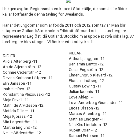
ARRANGEMANG
I helgen avgörs Regionsmästerskapen i Södertälje, de som är lite äldre
kallar fortfarande denna tävling för Svealands.
STATISTIK & RESULTAT
Här är det ungdomar som är födda 2011 och 2012 som tävlar. Man blir
uttagen av Gotland/Stockholms Friidrottsförbund och alla turebergare
FUNKTIONÄR
representerar Lag Öst, då Gotland/Stockholm är uppdelat i två olika lag. 37
turebergare blev uttagna. Vi önskar ert stort lycka till!
TÄVLINGAR
KILLAR
TJEJER
KONTAKT
Arthur Ljunggren -11
Alicia Altenberg -11
Benjamin Lantto -12
Astrid Stjernström -12
Cesar Engström -12
UTBILDNING
Corinne Cederroth -12
Elmer Engrup Klevard -12
Devina Karlsson Löfgren -11
Florian Lindberg -12
Elin Jansson -11
KALENDER
Gustav Löwing -11
Isabelle Rex -12
Julian Iaconis -11
Konstantina Plexousaki -12
Love Ahlepil -11
Maja Envall -11
Love Anderberg Grunander -11
Mathilde Arvidsson -12
Lucas Olsson -12
Matilda Dillner -11
Marcus Altenberg -11
Meja Kjöraas -12
Mathias Lindgren -11
Mia Lagerström -11
Nils Kirs Lindblom -12
Märtha Englund -12
Rupert Coan -12
Nellie Söderström -12
Samuel Petersen -11