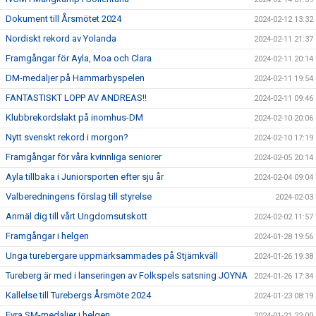
Dokument till Årsmötet 2024
2024-02-12 13:32
Nordiskt rekord av Yolanda
2024-02-11 21:37
Framgångar för Ayla, Moa och Clara
2024-02-11 20:14
DM-medaljer på Hammarbyspelen
2024-02-11 19:54
FANTASTISKT LOPP AV ANDREAS!!
2024-02-11 09:46
Klubbrekordslakt på inomhus-DM
2024-02-10 20:06
Nytt svenskt rekord i morgon?
2024-02-10 17:19
Framgångar för våra kvinnliga seniorer
2024-02-05 20:14
Ayla tillbaka i Juniorsporten efter sju år
2024-02-04 09:04
Valberedningens förslag till styrelse
2024-02-03
Anmäl dig till vårt Ungdomsutskott
2024-02-02 11:57
Framgångar i helgen
2024-01-28 19:56
Unga turebergare uppmärksammades på Stjärnkväll
2024-01-26 19:38
Tureberg är med i lanseringen av Folkspels satsning JOYNA
2024-01-26 17:34
Kallelse till Turebergs Årsmöte 2024
2024-01-23 08:19
Fyra SM-medaljer i helgen
2024-01-21 22:00