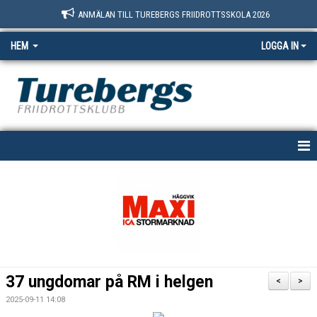
ANMÄLAN TILL TUREBERGS FRIIDROTTSSKOLA 2026
HEM
LOGGA IN
START
NYHETER
OM OSS
BOKNINGSSIDAN
37 ungdomar på RM i helgen
<
>
MEDLEM
2025-09-11 14:08