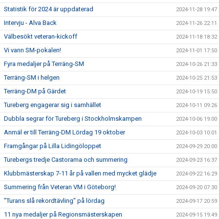
Statistik för 2024 är uppdaterad
2024-11-28 19:47
Intervju - Alva Back
2024-11-26 22:11
Välbesökt veteran-kickoff
2024-11-18 18:32
Vi vann SM-pokalen!
2024-11-01 17:50
Fyra medaljer på Terräng-SM
2024-10-26 21:33
Terräng-SM i helgen
2024-10-25 21:53
Terräng-DM på Gärdet
2024-10-19 15:50
Tureberg engagerar sig i samhället
2024-10-11 09:26
Dubbla segrar för Tureberg i Stockholmskampen
2024-10-06 19:00
Anmäl er till Terräng-DM Lördag 19 oktober
2024-10-03 10:01
Framgångar på Lilla Lidingöloppet
2024-09-29 20:00
Turebergs tredje Castorama och summering
2024-09-23 16:37
Klubbmästerskap 7-11 år på vallen med mycket glädje
2024-09-22 16:29
Summering från Veteran VM i Göteborg!
2024-09-20 07:30
"Turans slå rekordtävling" på lördag
2024-09-17 20:59
11 nya medaljer på Regionsmästerskapen
2024-09-15 19:49