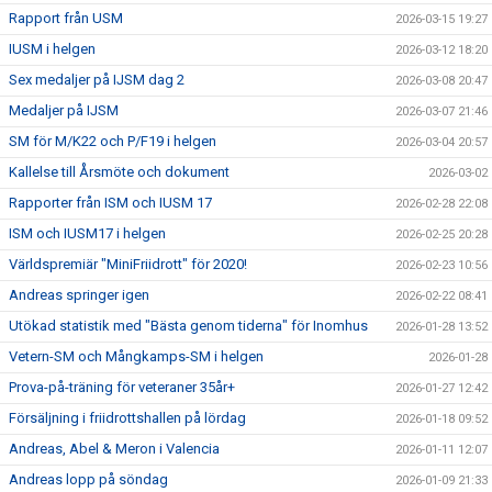
Rapport från USM
2026-03-15 19:27
IUSM i helgen
2026-03-12 18:20
Sex medaljer på IJSM dag 2
2026-03-08 20:47
Medaljer på IJSM
2026-03-07 21:46
SM för M/K22 och P/F19 i helgen
2026-03-04 20:57
Kallelse till Årsmöte och dokument
2026-03-02
Rapporter från ISM och IUSM 17
2026-02-28 22:08
ISM och IUSM17 i helgen
2026-02-25 20:28
Världspremiär "MiniFriidrott" för 2020!
2026-02-23 10:56
Andreas springer igen
2026-02-22 08:41
Utökad statistik med "Bästa genom tiderna" för Inomhus
2026-01-28 13:52
Vetern-SM och Mångkamps-SM i helgen
2026-01-28
Prova-på-träning för veteraner 35år+
2026-01-27 12:42
Försäljning i friidrottshallen på lördag
2026-01-18 09:52
Andreas, Abel & Meron i Valencia
2026-01-11 12:07
Andreas lopp på söndag
2026-01-09 21:33