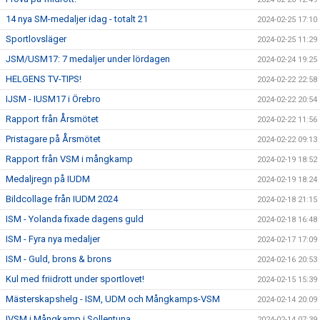
14 nya SM-medaljer idag - totalt 21
2024-02-25 17:10
Sportlovsläger
2024-02-25 11:29
JSM/USM17: 7 medaljer under lördagen
2024-02-24 19:25
HELGENS TV-TIPS!
2024-02-22 22:58
IJSM - IUSM17 i Örebro
2024-02-22 20:54
Rapport från Årsmötet
2024-02-22 11:56
Pristagare på Årsmötet
2024-02-22 09:13
Rapport från VSM i mångkamp
2024-02-19 18:52
Medaljregn på IUDM
2024-02-19 18:24
Bildcollage från IUDM 2024
2024-02-18 21:15
ISM - Yolanda fixade dagens guld
2024-02-18 16:48
ISM - Fyra nya medaljer
2024-02-17 17:09
ISM - Guld, brons & brons
2024-02-16 20:53
Kul med friidrott under sportlovet!
2024-02-15 15:39
Mästerskapshelg - ISM, UDM och Mångkamps-VSM
2024-02-14 20:09
IVSM i Mångkamp i Sollentuna
2024-02-14 07:39