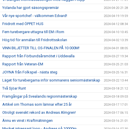
Yolanda har gjort säsongspremiär
2024-04-20 21:28
Vår nye sportchef - välkommen Edvard!
2024-04-19 19:59
Friidrott med ÖPPET HUS
2024-04-12 08:34
Fem turebergare uttagna till EM i Rom
2024-04-10 10:45
Hög tid för anmälan till Friidrottsskolan
2024-04-02 13:39
VINN BILJETTER TILL OS-FINALEN PÅ 10 000M!
2024-04-01 08:05
Rapport från Förbundsårsmötet i Uddevalla
2024-03-27 19:34
Rapport från Veteran-EM
2024-03-25 21:03
JOYNA från Folkspel - nästa steg
2024-03-25 16:31
Läget för turebergarna inför sommarens seniormästerskap
2024-03-22 13:44
Två Sjöar Runt
2024-03-18 21:12
Framgångar på Svealands regionmästerskap
2024-03-18 09:03
Artikel om Thomas som lämnar efter 25 år
2024-03-17 17:01
Otroligt svenskt rekord av Andreas Almgren!
2024-03-17 06:15
Ännu en vinst i Kraftmätningen
2024-03-16 21:01
Mycket intressant lopp - Andreas på 10000m
2024-03-16 07:30