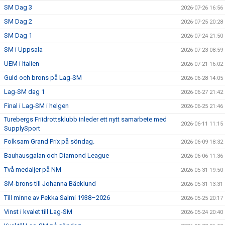
SM Dag 3
2026-07-26 16:56
SM Dag 2
2026-07-25 20:28
SM Dag 1
2026-07-24 21:50
SM i Uppsala
2026-07-23 08:59
UEM i Italien
2026-07-21 16:02
Guld och brons på Lag-SM
2026-06-28 14:05
Lag-SM dag 1
2026-06-27 21:42
Final i Lag-SM i helgen
2026-06-25 21:46
Turebergs Friidrottsklubb inleder ett nytt samarbete med
2026-06-11 11:15
SupplySport
Folksam Grand Prix på söndag.
2026-06-09 18:32
Bauhausgalan och Diamond League
2026-06-06 11:36
Två medaljer på NM
2026-05-31 19:50
SM-brons till Johanna Bäcklund
2026-05-31 13:31
Till minne av Pekka Salmi 1938–2026
2026-05-25 20:17
Vinst i kvalet till Lag-SM
2026-05-24 20:40