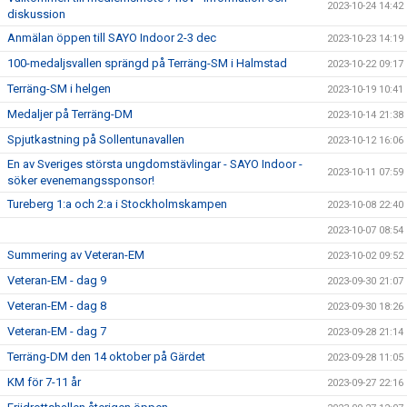
2023-10-24 14:42
diskussion
Anmälan öppen till SAYO Indoor 2-3 dec
2023-10-23 14:19
100-medaljsvallen sprängd på Terräng-SM i Halmstad
2023-10-22 09:17
Terräng-SM i helgen
2023-10-19 10:41
Medaljer på Terräng-DM
2023-10-14 21:38
Spjutkastning på Sollentunavallen
2023-10-12 16:06
En av Sveriges största ungdomstävlingar - SAYO Indoor -
2023-10-11 07:59
söker evenemangssponsor!
Tureberg 1:a och 2:a i Stockholmskampen
2023-10-08 22:40
2023-10-07 08:54
Summering av Veteran-EM
2023-10-02 09:52
Veteran-EM - dag 9
2023-09-30 21:07
Veteran-EM - dag 8
2023-09-30 18:26
Veteran-EM - dag 7
2023-09-28 21:14
Terräng-DM den 14 oktober på Gärdet
2023-09-28 11:05
KM för 7-11 år
2023-09-27 22:16