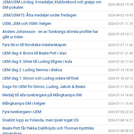
JSM/USM Lördag: 6 medaljer, klubbrekord och grepp om
2024-08-03 19:18
SM-pokalen
JSM/USM15: Åtta medaljer under fredagen
2024-08-02 19:43
USM, JSM och VSM i helgen
2024-07-31 11:29
Anders Johansson - en av Turebergs största profiler har
2024-07-29 10:17
gått ur tiden
Fyra 06:or till Nordiska mästerskapen
2024-07-27 11:06
UEM dag 4: Brons till Beate Pott i stav
2024-07-21 21:43
UEM dag 3: Silver till Ludvig Ellgren i kula
2024-07-20 17:50
UEM dag 2: Ludvig femma i diskus
2024-07-19 18:50
UEM dag 1: Simon och Ludvig vidare till final
2024-07-18 23:15
Dags för UEM för Simon, Ludvig, Jakob & Beate
2024-07-17 09:22
Medalj till alla turebergare på Mångkamps-SM
2024-07-14 18:40
Mångkamps-SM i helgen
2024-07-11 16:45
Fyra turebergare i UEM
2024-07-08 22:20
Snabbt lopp av Yolanda, men tyvärr inget OS
2024-07-08 14:27
Beate Pott får Pekka Dahlhöjds och Thomas Kyöttiläs
2024-07-08 08:59
stipendium