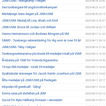
JSM/USM i Mångkamp i helgen
2023-08-24 22:45
Sex turebergare till ungdomsfinnkampen
2023-08-23 16:27
Medaljregn sista dagen på JSM/USM
2023-08-20 20:15
JSM/USM: Medalj till Lina, Alvah och Emil
2023-08-19 20:57
JSM/USM: Brons till Jordan och William
2023-08-18 22:17
Hanna Hermansson och Andreas Almgren på VM
2023-08-17 21:20
SAMO - Turebergs veterantävling för dig som är över 35 år!
2023-08-17 09:19
JSM/USM i Täby i helgen
2023-08-16 21:36
Turebergsveteranerna plockade 69 medaljer totalt på VSM!
2023-08-15 16:33
Årsbästa på 1500 för Yolanda Ngarambe
2023-08-14 10:34
14 nya SM-medaljer - totalt 29 medaljer
2023-08-13 18:44
Spektakulär stavseger för Jacob Semb-Josefson på USM
2023-08-12 19:02
Åtta medaljer på JSM/USM på fredagen
2023-08-11 22:17
Inbjudan till grenkväll - Gång!
2023-08-11 15:52
Emma sexa på stafetten på JEM
2023-08-10 22:12
Succé för Ayla Hallberg Hossain i Jerusalem
2023-08-10 09:11