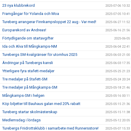
23 nya klubbrekord
2025-07-06 10:32
Framgångar för Yolanda och Moa
2025-07-05 10:41
Tureberg arrangerar Finnkampsloppet 22 aug - Var med!
2025-06-27 11:52
Europarekord av Andreas!
2025-06-16 21:56
Förtydligande om startavgifter
2025-06-05
Ida och Alva till Mångkamps-NM
2025-06-04 22:41
Turebergs SM-kvalgränser för utomhus 2025
2025-06-03 21:00
Ändringar på Turebergs kansli
2025-06-03 17:35
Ytterligare fyra stafett-medaljer
2025-05-25 21:23
Tre medaljer på Stafett-SM
2025-05-24 20:24
Tre medaljer på Mångkamps-SM
2025-05-18 21:46
Mångkamps-SM i helgen
2025-05-16 00:11
Köp biljetter till Bauhaus galan med 20% rabatt
2025-05-15 21:36
Tureberg startar skolmästerskap
2025-05-15 11:38
Medlemsdag i lördags
2025-05-12 20:05
Turebergs Friidrottsklubb i samarbete med Runnersstore!
2025-05-07 15:33