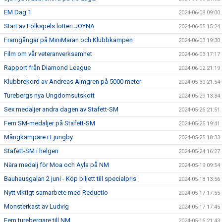
EM Dag 1
2024-06-08 09:00
Start av Folkspels lotteri JOYNA
2024-06-05 15:24
Framgångar på MiniMaran och Klubbkampen
2024-06-03 19:30
Film om vår veteranverksamhet
2024-06-03 17:17
Rapport från Diamond League
2024-06-02 21:19
Klubbrekord av Andreas Almgren på 5000 meter
2024-05-30 21:54
Turebergs nya Ungdomsutskott
2024-05-29 13:34
Sex medaljer andra dagen av Stafett-SM
2024-05-26 21:51
Fem SM-medaljer på Stafett-SM
2024-05-25 19:41
Mångkampare i Ljungby
2024-05-25 18:33
Stafett-SM i helgen
2024-05-24 16:27
Nära medalj för Moa och Ayla på NM
2024-05-19 09:54
Bauhausgalan 2 juni - Köp biljett till specialpris
2024-05-18 13:56
Nytt viktigt samarbete med Reductio
2024-05-17 17:55
Monsterkast av Ludvig
2024-05-17 17:45
Fem turebergare till NM
2024-05-16 21:43