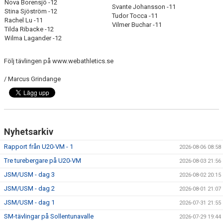
Nova Borensjö -12
Svante Johansson -11
Stina Sjöström -12
Tudor Tocca -11
Rachel Lu -11
Vilmer Buchar -11
Tilda Ribacke -12
Wilma Lagander -12
Följ tävlingen på www.webathletics.se
/ Marcus Grindange
Nyhetsarkiv
Rapport från U20-VM - 1
2026-08-06 08:58
Tre turebergare på U20-VM
2026-08-03 21:56
JSM/USM - dag 3
2026-08-02 20:15
JSM/USM - dag 2
2026-08-01 21:07
JSM/USM - dag 1
2026-07-31 21:55
SM-tävlingar på Sollentunavalle
2026-07-29 19:44