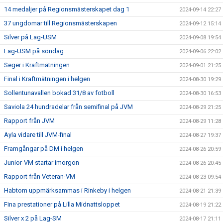
14 medaljer på Regionsmästerskapet dag 1
2024-09-14 22:27
37 ungdomar till Regionsmästerskapen
2024-09-12 15:14
Silver på Lag-USM
2024-09-08 19:54
Lag-USM på söndag
2024-09-06 22:02
Seger i Kraftmätningen
2024-09-01 21:25
Final i Kraftmätningen i helgen
2024-08-30 19:29
Sollentunavallen bokad 31/8 av fotboll
2024-08-30 16:53
Saviola 24 hundradelar från semifinal på JVM
2024-08-29 21:25
Rapport från JVM
2024-08-29 11:28
Ayla vidare till JVM-final
2024-08-27 19:37
Framgångar på DM i helgen
2024-08-26 20:59
Junior-VM startar imorgon
2024-08-26 20:45
Rapport från Veteran-VM
2024-08-23 09:54
Habtom uppmärksammas i Rinkeby i helgen
2024-08-21 21:39
Fina prestationer på Lilla Midnattsloppet
2024-08-19 21:22
Silver x 2 på Lag-SM
2024-08-17 21:11