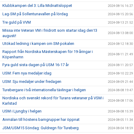
Klubbkampen del 3: Lilla Midnattsloppet
2024-08-16 16:27
Lag-SM på Sollentunavallen på lördag
2024-08-15 20:56
Tre guld på VVM
2024-08-13 21:52
Missa inte Veteran VM i friidrott som startar idag den13
2024-08-13 08:00
augusti!
Utökad ledning i kampen om SM-pokalen
2024-08-12 18:30
Rapport från Nordiska Mästerskapen för 19-åringar i
2024-08-11 21:49
Köpenhamn
Fyra guld sista dagen på USM 16-17 år
2024-08-11 20:57
USM: Fem nya medaljer idag
2024-08-10 22:29
USM: Sju medaljer under fredagen
2024-08-09 21:44
Turebergare i två internationella tävlingar i helgen
2024-08-08 19:47
Nordiska och svenskt rekord för Turans veteraner på VSM i
2024-08-08 17:06
Karlstad
USM i Ljungby i helgen
2024-08-08 15:39
Anmälan till höstens barngrupper har öppnat
2024-08-05 11:34
JSM/USM15 Söndag: Guldregn för Tureberg
2024-08-04 18:59