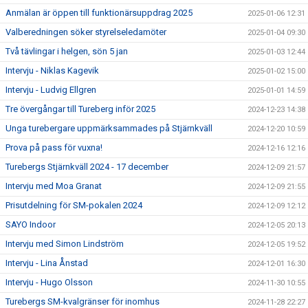
Anmälan är öppen till funktionärsuppdrag 2025
2025-01-06 12:31
Valberedningen söker styrelseledamöter
2025-01-04 09:30
Två tävlingar i helgen, sön 5 jan
2025-01-03 12:44
Intervju - Niklas Kagevik
2025-01-02 15:00
Intervju - Ludvig Ellgren
2025-01-01 14:59
Tre övergångar till Tureberg inför 2025
2024-12-23 14:38
Unga turebergare uppmärksammades på Stjärnkväll
2024-12-20 10:59
Prova på pass för vuxna!
2024-12-16 12:16
Turebergs Stjärnkväll 2024 - 17 december
2024-12-09 21:57
Intervju med Moa Granat
2024-12-09 21:55
Prisutdelning för SM-pokalen 2024
2024-12-09 12:12
SAYO Indoor
2024-12-05 20:13
Intervju med Simon Lindström
2024-12-05 19:52
Intervju - Lina Ånstad
2024-12-01 16:30
Intervju - Hugo Olsson
2024-11-30 10:55
Turebergs SM-kvalgränser för inomhus
2024-11-28 22:27