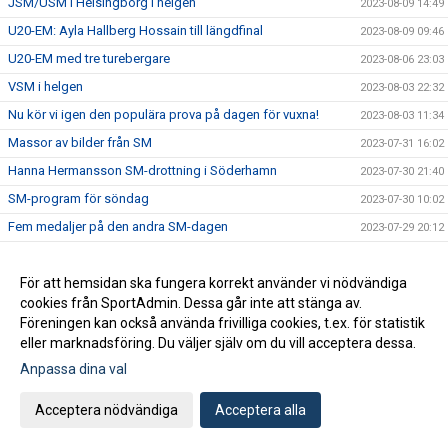
JSM/USM i Helsingborg i helgen
2023-08-09 14:49
U20-EM: Ayla Hallberg Hossain till längdfinal
2023-08-09 09:46
U20-EM med tre turebergare
2023-08-06 23:03
VSM i helgen
2023-08-03 22:32
Nu kör vi igen den populära prova på dagen för vuxna!
2023-08-03 11:34
Massor av bilder från SM
2023-07-31 16:02
Hanna Hermansson SM-drottning i Söderhamn
2023-07-30 21:40
SM-program för söndag
2023-07-30 10:02
Fem medaljer på den andra SM-dagen
2023-07-29 20:12
SM-program för lördag
2023-07-29 09:20
SM i Söderhamn - dag 1
För att hemsidan ska fungera korrekt använder vi nödvändiga
2023-07-28 23:48
cookies från SportAdmin. Dessa går inte att stänga av.
Tre turebergare uttagna till U20-EM
2023-07-28 17:33
Föreningen kan också använda frivilliga cookies, t.ex. för statistik
SM-program för fredag
2023-07-28 07:26
eller marknadsföring. Du väljer själv om du vill acceptera dessa.
Dags för SM i helgen
Anpassa dina val
2023-07-27 09:57
Alva på EYOF
2023-07-26 22:26
Acceptera nödvändiga
Acceptera alla
Rapport från Leksands Sparbanksspel
2023-07-24 16:37