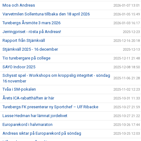
Moa och Andreas
2026-01-07 13:01
Varvetmilen Sollentuna tillbaka den 18 april 2026
2026-01-05 15:49
Turebergs Årsmöte 3 mars 2026
2026-01-03 16:17
Jerringpriset - rösta på Andreas!
2025-12-23
Rapport från Stjärnkväll
2025-12-16 20:18
Stjärnkväll 2025 - 16 december
2025-12-13
Tio turebergare på college
2025-12-11 21:48
SAYO Indoor 2025
2025-12-08 18:50
Schysst spel - Workshops om kroppslig integritet - söndag
2025-11-06 21:28
16 november
Tvåa i SM-pokalen
2025-11-02 12:23
Årets ICA-rabatthäften är här
2025-10-31 11:33
Turebergs FK presenterar ny Sportchef – Ulf Ribacke
2025-10-27 21:59
Lasse Hedman har lämnat jordelivet
2025-10-27 21:22
Europarekord i halvmaraton
2025-10-26 17:44
Andreas siktar på Europarekord på söndag
2025-10-25 12:03