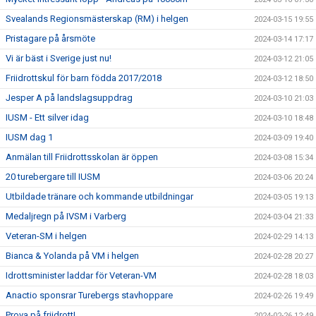
Svealands Regionsmästerskap (RM) i helgen
2024-03-15 19:55
Pristagare på årsmöte
2024-03-14 17:17
Vi är bäst i Sverige just nu!
2024-03-12 21:05
Friidrottskul för barn födda 2017/2018
2024-03-12 18:50
Jesper A på landslagsuppdrag
2024-03-10 21:03
IUSM - Ett silver idag
2024-03-10 18:48
IUSM dag 1
2024-03-09 19:40
Anmälan till Friidrottsskolan är öppen
2024-03-08 15:34
20 turebergare till IUSM
2024-03-06 20:24
Utbildade tränare och kommande utbildningar
2024-03-05 19:13
Medaljregn på IVSM i Varberg
2024-03-04 21:33
Veteran-SM i helgen
2024-02-29 14:13
Bianca & Yolanda på VM i helgen
2024-02-28 20:27
Idrottsminister laddar för Veteran-VM
2024-02-28 18:03
Anactio sponsrar Turebergs stavhoppare
2024-02-26 19:49
Prova på friidrott!
2024-02-26 12:49