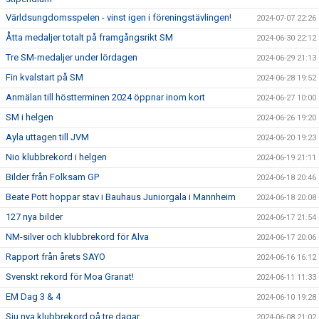
Världsungdomsspelen - vinst igen i föreningstävlingen!
2024-07-07 22:26
Åtta medaljer totalt på framgångsrikt SM
2024-06-30 22:12
Tre SM-medaljer under lördagen
2024-06-29 21:13
Fin kvalstart på SM
2024-06-28 19:52
Anmälan till höstterminen 2024 öppnar inom kort
2024-06-27 10:00
SM i helgen
2024-06-26 19:20
Ayla uttagen till JVM
2024-06-20 19:23
Nio klubbrekord i helgen
2024-06-19 21:11
Bilder från Folksam GP
2024-06-18 20:46
Beate Pott hoppar stav i Bauhaus Juniorgala i Mannheim
2024-06-18 20:08
127 nya bilder
2024-06-17 21:54
NM-silver och klubbrekord för Alva
2024-06-17 20:06
Rapport från årets SAYO
2024-06-16 16:12
Svenskt rekord för Moa Granat!
2024-06-11 11:33
EM Dag 3 & 4
2024-06-10 19:28
Sju nya klubbrekord på tre dagar
2024-06-08 21:02