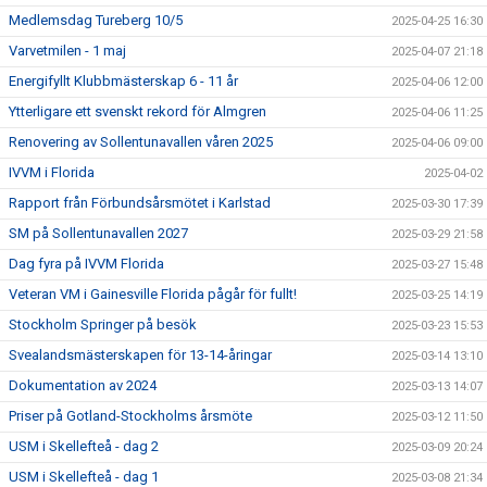
Medlemsdag Tureberg 10/5
2025-04-25 16:30
Varvetmilen - 1 maj
2025-04-07 21:18
Energifyllt Klubbmästerskap 6 - 11 år
2025-04-06 12:00
Ytterligare ett svenskt rekord för Almgren
2025-04-06 11:25
Renovering av Sollentunavallen våren 2025
2025-04-06 09:00
IVVM i Florida
2025-04-02
Rapport från Förbundsårsmötet i Karlstad
2025-03-30 17:39
SM på Sollentunavallen 2027
2025-03-29 21:58
Dag fyra på IVVM Florida
2025-03-27 15:48
Veteran VM i Gainesville Florida pågår för fullt!
2025-03-25 14:19
Stockholm Springer på besök
2025-03-23 15:53
Svealandsmästerskapen för 13-14-åringar
2025-03-14 13:10
Dokumentation av 2024
2025-03-13 14:07
Priser på Gotland-Stockholms årsmöte
2025-03-12 11:50
USM i Skellefteå - dag 2
2025-03-09 20:24
USM i Skellefteå - dag 1
2025-03-08 21:34