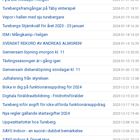
Turebergsframgångar på Täby vinterspel
2024-01-21 18:51
Vepor i hallen med sju turebergare
2024-01-19 16:00
Turebergs Stjärnkväll för året 2023 - 25 januari
2024-01-18 16:26
ISM i Mångkamp i helgen
2024-01-18 14:03
SVENSKT REKORD AV ANDREAS ALMGREN!
2024-01-14 10:29
Gemensam löpning imorgon kl. 11
2024-01-13 20:05
Tävlingssäsongen är i gång igen
2024-01-10 19:39
Gemensam distanslöpning söndagar kl. 11
2024-01-06 12:50
Julhälsning från styrelsen
2023-12-22 12:08
Boka in dig på funktionärsuppdrag för 2024
2023-12-21 13:26
Digitala föräldrautbildning - Friidrottsförälder
2023-12-19 22:41
Tureberg inför avgift för icke utförda funktionärsuppdrag
2023-12-17 18:26
Nya regler gällande startavgifter 2024
2023-12-12 19:46
Uppesittarlotter hos Tureberg
2023-12-08 16:56
SAYO Indoor - en succé i dubbel bemärkelse
2023-12-04 21:22
SAYO Indoor & Öppet Hus
2023-12-01 22:13