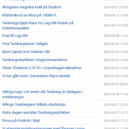
Almgrens magiska kväll på Stadion
2024-05-15 22:05
Klubbrekord av Moa på 1500m h
2024-05-12 19:06
Turebergs tjejer klara för Lag-SM-festen på
2024-05-10 10:55
Sollentunavallen
Kval till Lag-SM
2024-05-08 17:26
Fina Turebergskast i helgen
2024-05-06 19:33
Björn satsar mot Veteran-VM
2024-05-05 16:54
Turebergsstafetten i högsommarvärme
2024-05-05 14:40
Oliver Törnblom 2:57:41 i Copenhagen Marathon
2024-05-05 14:26
Vi har gått med i Generation Peps nätverk
2024-05-03 13:46
2024-05-01 08:25
Viktiga lopp och event där Tureberg är delägare /
2024-04-28 11:40
medarrangör
Många Turebergare i Bålsta stadslopp
2024-04-27 20:05
Sista dagen anmälan Turebergsstafetten
2024-04-27 13:12
Prova på Friidrott i Maj!
2024-04-23 17:37
Vi stängde inomhussäsongen med flaggan i topp
2024-04-21 17:09