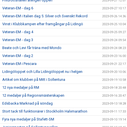
Friidrottshallen återigen öppen
2023-09-27 12:07
Veteran-EM - dag 6
2023-09-27 10:17
Veteran-EM i Italien dag 5: Silver och Svenskt Rekord
2023-09-26 14:36
Vinst i Klubbkampen efter framgångar på Lidingö
2023-09-25 10:04
Veteran-EM - dag 4
2023-09-25 09:27
Veteran-EM - dag 3
2023-09-24 09:54
Beate och Levi får träna med Mondo
2023-09-24 08:23
Veteran-EM - dag 2
2023-09-23 16:00
Veteran-EM i Pescara
2023-09-21 22:17
Lidingöloppet och Lilla Lidingöloppet nu i helgen
2023-09-20 10:06
Artikel om klubben på Mitt i Sollentuna
2023-09-19 10:58
12 nya medaljer på RM
2023-09-18 20:48
12 medaljer på Regionsmästerskapen
2023-09-16 20:47
Edsbacka Marknad på söndag
2023-09-13 18:28
Stort tack till funktionärer i Stockholm Halvmarathon
2023-09-11 17:33
Fyra nya medaljer på Stafett-SM
2023-09-10 19:14