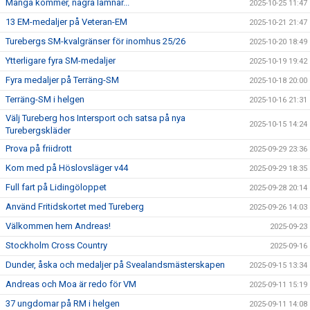
Många kommer, några lämnar...
2025-10-25 11:47
13 EM-medaljer på Veteran-EM
2025-10-21 21:47
Turebergs SM-kvalgränser för inomhus 25/26
2025-10-20 18:49
Ytterligare fyra SM-medaljer
2025-10-19 19:42
Fyra medaljer på Terräng-SM
2025-10-18 20:00
Terräng-SM i helgen
2025-10-16 21:31
Välj Tureberg hos Intersport och satsa på nya
2025-10-15 14:24
Turebergskläder
Prova på friidrott
2025-09-29 23:36
Kom med på Höslovsläger v44
2025-09-29 18:35
Full fart på Lidingöloppet
2025-09-28 20:14
Använd Fritidskortet med Tureberg
2025-09-26 14:03
Välkommen hem Andreas!
2025-09-23
Stockholm Cross Country
2025-09-16
Dunder, åska och medaljer på Svealandsmästerskapen
2025-09-15 13:34
Andreas och Moa är redo för VM
2025-09-11 15:19
37 ungdomar på RM i helgen
2025-09-11 14:08