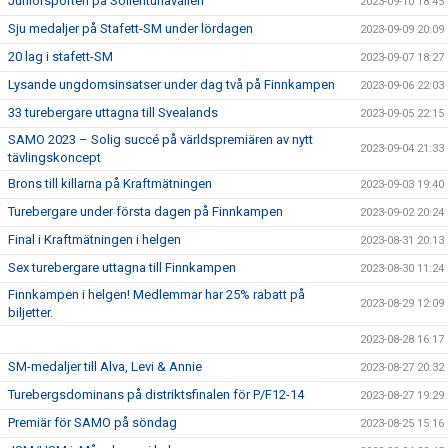
Juniorsporten på Sollentunavallen
2023-09-10 18:45
Sju medaljer på Stafett-SM under lördagen
2023-09-09 20:09
20 lag i stafett-SM
2023-09-07 18:27
Lysande ungdomsinsatser under dag två på Finnkampen
2023-09-06 22:03
33 turebergare uttagna till Svealands
2023-09-05 22:15
SAMO 2023 – Solig succé på världspremiären av nytt
2023-09-04 21:33
tävlingskoncept
Brons till killarna på Kraftmätningen
2023-09-03 19:40
Turebergare under första dagen på Finnkampen
2023-09-02 20:24
Final i Kraftmätningen i helgen
2023-08-31 20:13
Sex turebergare uttagna till Finnkampen
2023-08-30 11:24
Finnkampen i helgen! Medlemmar har 25% rabatt på
2023-08-29 12:09
biljetter.
2023-08-28 16:17
SM-medaljer till Alva, Levi & Annie
2023-08-27 20:32
Turebergsdominans på distriktsfinalen för P/F12-14
2023-08-27 19:29
Premiär för SAMO på söndag
2023-08-25 15:16