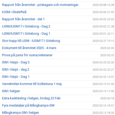
Rapport från årsmötet - pristagare och motiveringar
2025-03-08 10:28
IUSM i Skelefteå
2025-03-06 21:05
Rapport från årsmötet - del 1
2025-03-05 22:02
IJSM/IUSM17 i Göteborg - Dag 2
2025-03-02 21:28
IJSM/IUSM17 i Göteborg - Dag 1
2025-03-01 22:11
Stor trupp till IJSM - IUSM17 i Göteborg
2025-02-27 19:15
Dokument till årsmötet 2025 - 4 mars
2025-02-26
Prova på pass för vuxna/veteraner
2025-02-25
ISM i Växjö - Dag 3
2025-02-23 22:20
ISM i Växjö - dag 2
2025-02-22 22:27
ISM i Växjö - Dag 1
2025-02-22 12:01
Varvetmilen kommer till Sollentuna 1 maj
2025-02-19 21:40
ISM i helgen
2025-02-19 17:40
Extra kasttävling i helgen, lördag 22 Feb
2025-02-18
Fyra medalaljer på Mångkamps-SM
2025-02-16 18:57
Mångkamps-SM i helgen
2025-02-13 18:20