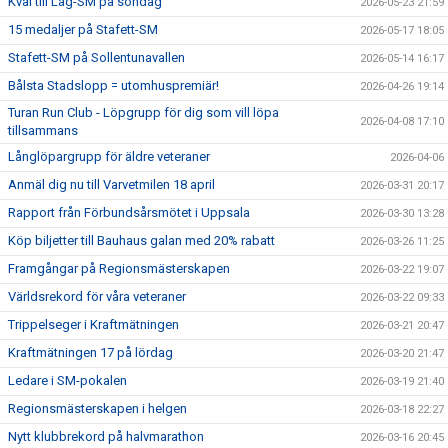
Kval till Lag-SM på söndag
2026-05-23 21:59
15 medaljer på Stafett-SM
2026-05-17 18:05
Stafett-SM på Sollentunavallen
2026-05-14 16:17
Bålsta Stadslopp = utomhuspremiär!
2026-04-26 19:14
Turan Run Club - Löpgrupp för dig som vill löpa
2026-04-08 17:10
tillsammans
Långlöpargrupp för äldre veteraner
2026-04-06
Anmäl dig nu till Varvetmilen 18 april
2026-03-31 20:17
Rapport från Förbundsårsmötet i Uppsala
2026-03-30 13:28
Köp biljetter till Bauhaus galan med 20% rabatt
2026-03-26 11:25
Framgångar på Regionsmästerskapen
2026-03-22 19:07
Världsrekord för våra veteraner
2026-03-22 09:33
Trippelseger i Kraftmätningen
2026-03-21 20:47
Kraftmätningen 17 på lördag
2026-03-20 21:47
Ledare i SM-pokalen
2026-03-19 21:40
Regionsmästerskapen i helgen
2026-03-18 22:27
Nytt klubbrekord på halvmarathon
2026-03-16 20:45