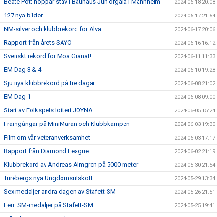
Beate Pott hoppar stav i Bauhaus Juniorgala i Mannheim
2024-06-18 20:08
127 nya bilder
2024-06-17 21:54
NM-silver och klubbrekord för Alva
2024-06-17 20:06
Rapport från årets SAYO
2024-06-16 16:12
Svenskt rekord för Moa Granat!
2024-06-11 11:33
EM Dag 3 & 4
2024-06-10 19:28
Sju nya klubbrekord på tre dagar
2024-06-08 21:02
EM Dag 1
2024-06-08 09:00
Start av Folkspels lotteri JOYNA
2024-06-05 15:24
Framgångar på MiniMaran och Klubbkampen
2024-06-03 19:30
Film om vår veteranverksamhet
2024-06-03 17:17
Rapport från Diamond League
2024-06-02 21:19
Klubbrekord av Andreas Almgren på 5000 meter
2024-05-30 21:54
Turebergs nya Ungdomsutskott
2024-05-29 13:34
Sex medaljer andra dagen av Stafett-SM
2024-05-26 21:51
Fem SM-medaljer på Stafett-SM
2024-05-25 19:41