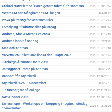
Utökad statistik med "Bästa genom tiderna" för Inomhus
2026-01-28 13:52
Vetern-SM och Mångkamps-SM i helgen
2026-01-28
Prova-på-träning för veteraner 35år+
2026-01-27 12:42
Försäljning i friidrottshallen på lördag
2026-01-18 09:52
Andreas, Abel & Meron i Valencia
2026-01-11 12:07
Andreas lopp på söndag
2026-01-09 21:33
Moa och Andreas
2026-01-07 13:01
Varvetmilen Sollentuna tillbaka den 18 april 2026
2026-01-05 15:49
Turebergs Årsmöte 3 mars 2026
2026-01-03 16:17
Jerringpriset - rösta på Andreas!
2025-12-23
Rapport från Stjärnkväll
2025-12-16 20:18
Stjärnkväll 2025 - 16 december
2025-12-13
Tio turebergare på college
2025-12-11 21:48
SAYO Indoor 2025
2025-12-08 18:50
Schysst spel - Workshops om kroppslig integritet - söndag
2025-11-06 21:28
16 november