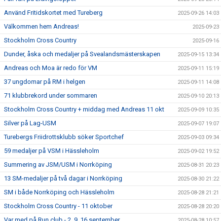
Använd Fritidskortet med Tureberg
2025-09-26 14:03
Välkommen hem Andreas!
2025-09-23
Stockholm Cross Country
2025-09-16
Dunder, åska och medaljer på Svealandsmästerskapen
2025-09-15 13:34
Andreas och Moa är redo för VM
2025-09-11 15:19
37 ungdomar på RM i helgen
2025-09-11 14:08
71 klubbrekord under sommaren
2025-09-10 20:13
Stockholm Cross Country + middag med Andreas 11 okt
2025-09-09 10:35
Silver på Lag-USM
2025-09-07 19:07
Turebergs Friidrottsklubb söker Sportchef
2025-09-03 09:34
59 medaljer på VSM i Hässleholm
2025-09-02 19:52
Summering av JSM/USM i Norrköping
2025-08-31 20:23
13 SM-medaljer på två dagar i Norrköping
2025-08-30 21:22
SM i både Norrköping och Hässleholm
2025-08-28 21:21
Stockholm Cross Country - 11 oktober
2025-08-28 20:20
Var med på Run club - 2, 9, 16 september
2025-08-28 10:57