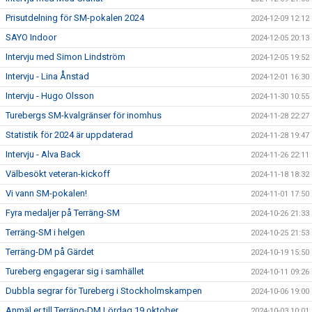
Prisutdelning för SM-pokalen 2024
2024-12-09 12:12
SAYO Indoor
2024-12-05 20:13
Intervju med Simon Lindström
2024-12-05 19:52
Intervju - Lina Ånstad
2024-12-01 16:30
Intervju - Hugo Olsson
2024-11-30 10:55
Turebergs SM-kvalgränser för inomhus
2024-11-28 22:27
Statistik för 2024 är uppdaterad
2024-11-28 19:47
Intervju - Alva Back
2024-11-26 22:11
Välbesökt veteran-kickoff
2024-11-18 18:32
Vi vann SM-pokalen!
2024-11-01 17:50
Fyra medaljer på Terräng-SM
2024-10-26 21:33
Terräng-SM i helgen
2024-10-25 21:53
Terräng-DM på Gärdet
2024-10-19 15:50
Tureberg engagerar sig i samhället
2024-10-11 09:26
Dubbla segrar för Tureberg i Stockholmskampen
2024-10-06 19:00
Anmäl er till Terräng-DM Lördag 19 oktober
2024-10-03 10:01