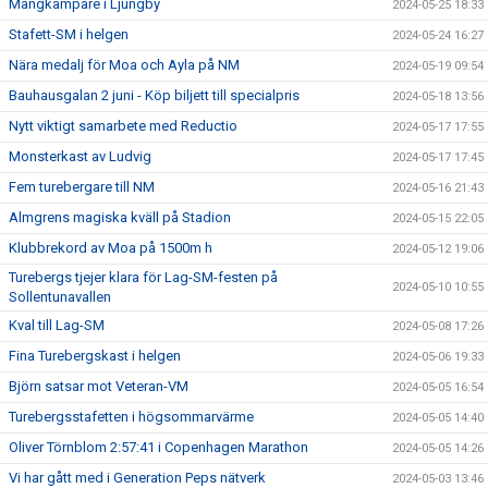
Mångkampare i Ljungby
2024-05-25 18:33
Stafett-SM i helgen
2024-05-24 16:27
Nära medalj för Moa och Ayla på NM
2024-05-19 09:54
Bauhausgalan 2 juni - Köp biljett till specialpris
2024-05-18 13:56
Nytt viktigt samarbete med Reductio
2024-05-17 17:55
Monsterkast av Ludvig
2024-05-17 17:45
Fem turebergare till NM
2024-05-16 21:43
Almgrens magiska kväll på Stadion
2024-05-15 22:05
Klubbrekord av Moa på 1500m h
2024-05-12 19:06
Turebergs tjejer klara för Lag-SM-festen på
2024-05-10 10:55
Sollentunavallen
Kval till Lag-SM
2024-05-08 17:26
Fina Turebergskast i helgen
2024-05-06 19:33
Björn satsar mot Veteran-VM
2024-05-05 16:54
Turebergsstafetten i högsommarvärme
2024-05-05 14:40
Oliver Törnblom 2:57:41 i Copenhagen Marathon
2024-05-05 14:26
Vi har gått med i Generation Peps nätverk
2024-05-03 13:46