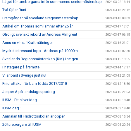
Läget för turebergarna inför sommarens seniormästerskap
2024-03-22 13:44
Två Sjöar Runt
2024-03-18 21:12
Framgångar på Svealands regionmästerskap
2024-03-18 09:03
Artikel om Thomas som lämnar efter 25 år
2024-03-17 17:01
Otroligt svenskt rekord av Andreas Almgren!
2024-03-17 06:15
Ännu en vinst i Kraftmätningen
2024-03-16 21:01
Mycket intressant lopp - Andreas på 10000m
2024-03-16 07:30
Svealands Regionsmästerskap (RM) i helgen
2024-03-15 19:55
Pristagare på årsmöte
2024-03-14 17:17
Vi är bäst i Sverige just nu!
2024-03-12 21:05
Friidrottskul för barn födda 2017/2018
2024-03-12 18:50
Jesper A på landslagsuppdrag
2024-03-10 21:03
IUSM - Ett silver idag
2024-03-10 18:48
IUSM dag 1
2024-03-09 19:40
Anmälan till Friidrottsskolan är öppen
2024-03-08 15:34
20 turebergare till IUSM
2024-03-06 20:24