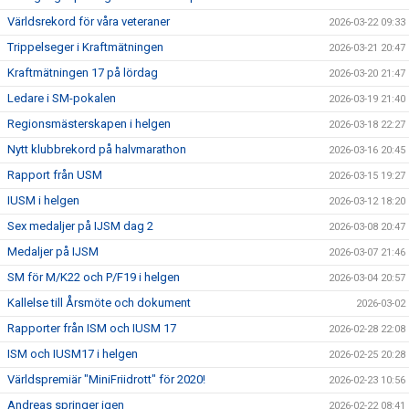
Världsrekord för våra veteraner
2026-03-22 09:33
Trippelseger i Kraftmätningen
2026-03-21 20:47
Kraftmätningen 17 på lördag
2026-03-20 21:47
Ledare i SM-pokalen
2026-03-19 21:40
Regionsmästerskapen i helgen
2026-03-18 22:27
Nytt klubbrekord på halvmarathon
2026-03-16 20:45
Rapport från USM
2026-03-15 19:27
IUSM i helgen
2026-03-12 18:20
Sex medaljer på IJSM dag 2
2026-03-08 20:47
Medaljer på IJSM
2026-03-07 21:46
SM för M/K22 och P/F19 i helgen
2026-03-04 20:57
Kallelse till Årsmöte och dokument
2026-03-02
Rapporter från ISM och IUSM 17
2026-02-28 22:08
ISM och IUSM17 i helgen
2026-02-25 20:28
Världspremiär "MiniFriidrott" för 2020!
2026-02-23 10:56
Andreas springer igen
2026-02-22 08:41