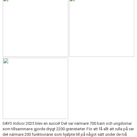
ARRANGEMANG
STATISTIK & RESULTAT
FUNKTIONÄR
TÄVLINGAR
KONTAKT
UTBILDNING
KALENDER
SAYO Indoor 2025 blev en succé! Det var närmare 700 barn och ungdomar
som tillsammans gjorde drygt 2200 grenstarter. För att få allt att rulla på var
det närmare 200 funktionärer som hjälpte till på något sätt under de två