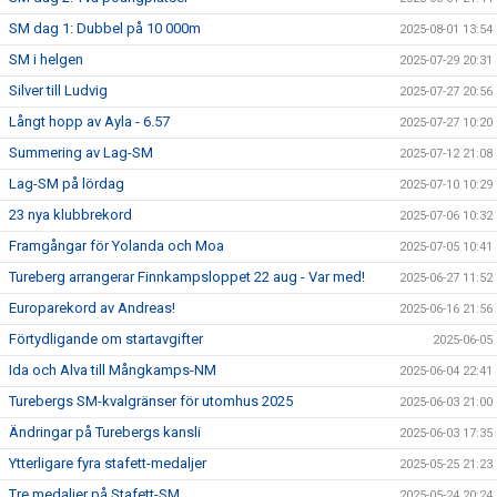
SM dag 1: Dubbel på 10 000m
2025-08-01 13:54
SM i helgen
2025-07-29 20:31
Silver till Ludvig
2025-07-27 20:56
Långt hopp av Ayla - 6.57
2025-07-27 10:20
Summering av Lag-SM
2025-07-12 21:08
Lag-SM på lördag
2025-07-10 10:29
23 nya klubbrekord
2025-07-06 10:32
Framgångar för Yolanda och Moa
2025-07-05 10:41
Tureberg arrangerar Finnkampsloppet 22 aug - Var med!
2025-06-27 11:52
Europarekord av Andreas!
2025-06-16 21:56
Förtydligande om startavgifter
2025-06-05
Ida och Alva till Mångkamps-NM
2025-06-04 22:41
Turebergs SM-kvalgränser för utomhus 2025
2025-06-03 21:00
Ändringar på Turebergs kansli
2025-06-03 17:35
Ytterligare fyra stafett-medaljer
2025-05-25 21:23
Tre medaljer på Stafett-SM
2025-05-24 20:24