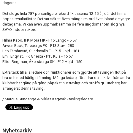
dagarna.
Det slogs hela 787 personligare rekord i klasserna 12-15 år, där det finns
öppna resultatlistor. Det var säkert även många rekord även bland de yngre
deltagarna. Vi kan även uppmärksamma de fem ungdomar om slog nya
SAYO Indoor-rekord.
Hilma Kabo, IFK Mora FIK - F15 Längd -
5,57
Arwen Back, Turebergs FK -
F13 Stav
-
280
Leo Tärnhuvud, Sundsvalls FI - P15 Höjd
-
181
Emil Enqvist, IFK Gnesta - P15 Kula
-
16,57
Elliot Bergman, Åkersberga SK - P12 Höjd
-
150
Extra tack till alla ledare och funktionärer som gjorde att tävlingen flöt på
bra och med härlig stämning. Många ledare, föräldrar och aktiva från andra
klubbar har gång på gång påpekat hur trevligt och proffsigt Tureberg har
arrangerat denna tävling.
/ Marcus Grindange & Niklas Kagevik - tävlingsledare
Nyhetsarkiv