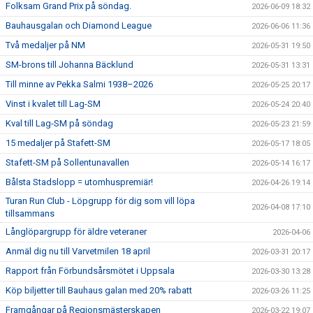
Folksam Grand Prix på söndag.
2026-06-09 18:32
Bauhausgalan och Diamond League
2026-06-06 11:36
Två medaljer på NM
2026-05-31 19:50
SM-brons till Johanna Bäcklund
2026-05-31 13:31
Till minne av Pekka Salmi 1938–2026
2026-05-25 20:17
Vinst i kvalet till Lag-SM
2026-05-24 20:40
Kval till Lag-SM på söndag
2026-05-23 21:59
15 medaljer på Stafett-SM
2026-05-17 18:05
Stafett-SM på Sollentunavallen
2026-05-14 16:17
Bålsta Stadslopp = utomhuspremiär!
2026-04-26 19:14
Turan Run Club - Löpgrupp för dig som vill löpa
2026-04-08 17:10
tillsammans
Långlöpargrupp för äldre veteraner
2026-04-06
Anmäl dig nu till Varvetmilen 18 april
2026-03-31 20:17
Rapport från Förbundsårsmötet i Uppsala
2026-03-30 13:28
Köp biljetter till Bauhaus galan med 20% rabatt
2026-03-26 11:25
Framgångar på Regionsmästerskapen
2026-03-22 19:07