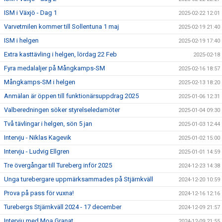
ISM i Växjö - Dag 1
2025-02-22 12:01
Varvetmilen kommer till Sollentuna 1 maj
2025-02-19 21:40
ISM i helgen
2025-02-19 17:40
Extra kasttävling i helgen, lördag 22 Feb
2025-02-18
Fyra medalaljer på Mångkamps-SM
2025-02-16 18:57
Mångkamps-SM i helgen
2025-02-13 18:20
Anmälan är öppen till funktionärsuppdrag 2025
2025-01-06 12:31
Valberedningen söker styrelseledamöter
2025-01-04 09:30
Två tävlingar i helgen, sön 5 jan
2025-01-03 12:44
Intervju - Niklas Kagevik
2025-01-02 15:00
Intervju - Ludvig Ellgren
2025-01-01 14:59
Tre övergångar till Tureberg inför 2025
2024-12-23 14:38
Unga turebergare uppmärksammades på Stjärnkväll
2024-12-20 10:59
Prova på pass för vuxna!
2024-12-16 12:16
Turebergs Stjärnkväll 2024 - 17 december
2024-12-09 21:57
Intervju med Moa Granat
2024-12-09 21:55