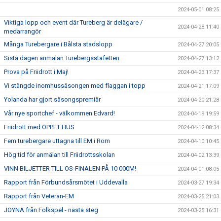
2024-05-01 08:25
Viktiga lopp och event där Tureberg är delägare /
2024-04-28 11:40
medarrangör
Många Turebergare i Bålsta stadslopp
2024-04-27 20:05
Sista dagen anmälan Turebergsstafetten
2024-04-27 13:12
Prova på Friidrott i Maj!
2024-04-23 17:37
Vi stängde inomhussäsongen med flaggan i topp
2024-04-21 17:09
Yolanda har gjort säsongspremiär
2024-04-20 21:28
Vår nye sportchef - välkommen Edvard!
2024-04-19 19:59
Friidrott med ÖPPET HUS
2024-04-12 08:34
Fem turebergare uttagna till EM i Rom
2024-04-10 10:45
Hög tid för anmälan till Friidrottsskolan
2024-04-02 13:39
VINN BILJETTER TILL OS-FINALEN PÅ 10 000M!
2024-04-01 08:05
Rapport från Förbundsårsmötet i Uddevalla
2024-03-27 19:34
Rapport från Veteran-EM
2024-03-25 21:03
JOYNA från Folkspel - nästa steg
2024-03-25 16:31