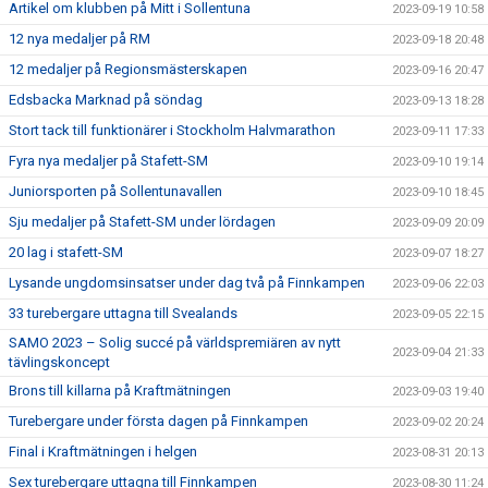
Artikel om klubben på Mitt i Sollentuna
2023-09-19 10:58
12 nya medaljer på RM
2023-09-18 20:48
12 medaljer på Regionsmästerskapen
2023-09-16 20:47
Edsbacka Marknad på söndag
2023-09-13 18:28
Stort tack till funktionärer i Stockholm Halvmarathon
2023-09-11 17:33
Fyra nya medaljer på Stafett-SM
2023-09-10 19:14
Juniorsporten på Sollentunavallen
2023-09-10 18:45
Sju medaljer på Stafett-SM under lördagen
2023-09-09 20:09
20 lag i stafett-SM
2023-09-07 18:27
Lysande ungdomsinsatser under dag två på Finnkampen
2023-09-06 22:03
33 turebergare uttagna till Svealands
2023-09-05 22:15
SAMO 2023 – Solig succé på världspremiären av nytt
2023-09-04 21:33
tävlingskoncept
Brons till killarna på Kraftmätningen
2023-09-03 19:40
Turebergare under första dagen på Finnkampen
2023-09-02 20:24
Final i Kraftmätningen i helgen
2023-08-31 20:13
Sex turebergare uttagna till Finnkampen
2023-08-30 11:24