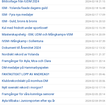
Bildcollage från IUDM 2024
2024-02-18 21:15
ISM - Yolanda fixade dagens guld
2024-02-18 16:48
ISM - Fyra nya medaljer
2024-02-17 17:09
ISM - Guld, brons & brons
2024-02-16 20:53
Kul med friidrott under sportlovet!
2024-02-15 15:39
Mästerskapshelg - ISM, UDM och Mångkamps-VSM
2024-02-14 20:09
IVSM i Mångkamp i Sollentuna
2024-02-14 07:39
Dokument till Årsmötet 2024
2024-02-12 13:32
Nordiskt rekord av Yolanda
2024-02-11 21:37
Framgångar för Ayla, Moa och Clara
2024-02-11 20:14
DM-medaljer på Hammarbyspelen
2024-02-11 19:54
FANTASTISKT LOPP AV ANDREAS!!
2024-02-11 09:46
Klubbrekordslakt på inomhus-DM
2024-02-10 20:06
Nytt svenskt rekord i morgon?
2024-02-10 17:19
Framgångar för våra kvinnliga seniorer
2024-02-05 20:14
Ayla tillbaka i Juniorsporten efter sju år
2024-02-04 09:04