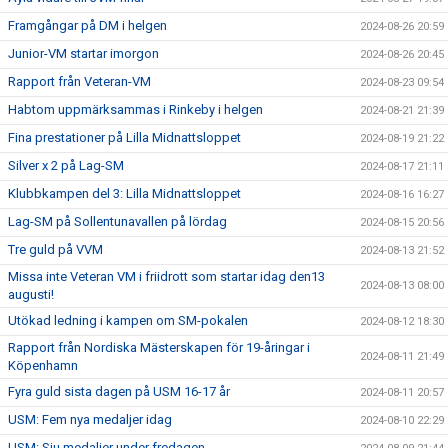
Framgångar på DM i helgen
2024-08-26 20:59
Junior-VM startar imorgon
2024-08-26 20:45
Rapport från Veteran-VM
2024-08-23 09:54
Habtom uppmärksammas i Rinkeby i helgen
2024-08-21 21:39
Fina prestationer på Lilla Midnattsloppet
2024-08-19 21:22
Silver x 2 på Lag-SM
2024-08-17 21:11
Klubbkampen del 3: Lilla Midnattsloppet
2024-08-16 16:27
Lag-SM på Sollentunavallen på lördag
2024-08-15 20:56
Tre guld på VVM
2024-08-13 21:52
Missa inte Veteran VM i friidrott som startar idag den13
2024-08-13 08:00
augusti!
Utökad ledning i kampen om SM-pokalen
2024-08-12 18:30
Rapport från Nordiska Mästerskapen för 19-åringar i
2024-08-11 21:49
Köpenhamn
Fyra guld sista dagen på USM 16-17 år
2024-08-11 20:57
USM: Fem nya medaljer idag
2024-08-10 22:29
USM: Sju medaljer under fredagen