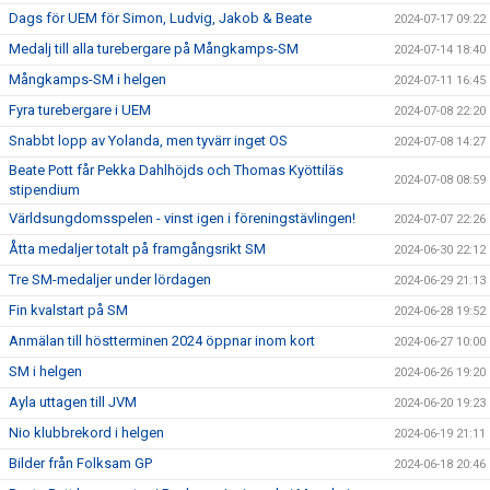
Dags för UEM för Simon, Ludvig, Jakob & Beate
2024-07-17 09:22
Medalj till alla turebergare på Mångkamps-SM
2024-07-14 18:40
Mångkamps-SM i helgen
2024-07-11 16:45
Fyra turebergare i UEM
2024-07-08 22:20
Snabbt lopp av Yolanda, men tyvärr inget OS
2024-07-08 14:27
Beate Pott får Pekka Dahlhöjds och Thomas Kyöttiläs
2024-07-08 08:59
stipendium
Världsungdomsspelen - vinst igen i föreningstävlingen!
2024-07-07 22:26
Åtta medaljer totalt på framgångsrikt SM
2024-06-30 22:12
Tre SM-medaljer under lördagen
2024-06-29 21:13
Fin kvalstart på SM
2024-06-28 19:52
Anmälan till höstterminen 2024 öppnar inom kort
2024-06-27 10:00
SM i helgen
2024-06-26 19:20
Ayla uttagen till JVM
2024-06-20 19:23
Nio klubbrekord i helgen
2024-06-19 21:11
Bilder från Folksam GP
2024-06-18 20:46