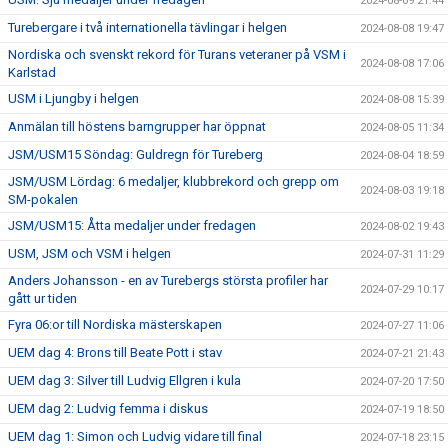
2024-08-09 21:44
Turebergare i två internationella tävlingar i helgen
2024-08-08 19:47
Nordiska och svenskt rekord för Turans veteraner på VSM i
2024-08-08 17:06
Karlstad
USM i Ljungby i helgen
2024-08-08 15:39
Anmälan till höstens barngrupper har öppnat
2024-08-05 11:34
JSM/USM15 Söndag: Guldregn för Tureberg
2024-08-04 18:59
JSM/USM Lördag: 6 medaljer, klubbrekord och grepp om
2024-08-03 19:18
SM-pokalen
JSM/USM15: Åtta medaljer under fredagen
2024-08-02 19:43
USM, JSM och VSM i helgen
2024-07-31 11:29
Anders Johansson - en av Turebergs största profiler har
2024-07-29 10:17
gått ur tiden
Fyra 06:or till Nordiska mästerskapen
2024-07-27 11:06
UEM dag 4: Brons till Beate Pott i stav
2024-07-21 21:43
UEM dag 3: Silver till Ludvig Ellgren i kula
2024-07-20 17:50
UEM dag 2: Ludvig femma i diskus
2024-07-19 18:50
UEM dag 1: Simon och Ludvig vidare till final
2024-07-18 23:15