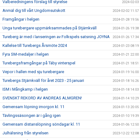
Valberedningens förslag till styrelse
2024-02-03
Anmäl dig till vårt Ungdomsutskott
2024-02-02 11:57
Framgångar i helgen
2024-01-28 19:56
Unga turebergare uppmärksammades på Stjärnkväll
2024-01-26 19:38
Tureberg är med i lanseringen av Folkspels satsning JOYNA
2024-01-26 17:34
Kallelse till Turebergs Årsmöte 2024
2024-01-23 08:19
Fyra SM-medaljer i helgen
2024-01-21 22:00
Turebergsframgångar på Täby vinterspel
2024-01-21 18:51
Vepor i hallen med sju turebergare
2024-01-19 16:00
Turebergs Stjärnkväll för året 2023 - 25 januari
2024-01-18 16:26
ISM i Mångkamp i helgen
2024-01-18 14:03
SVENSKT REKORD AV ANDREAS ALMGREN!
2024-01-14 10:29
Gemensam löpning imorgon kl. 11
2024-01-13 20:05
Tävlingssäsongen är i gång igen
2024-01-10 19:39
Gemensam distanslöpning söndagar kl. 11
2024-01-06 12:50
Julhälsning från styrelsen
2023-12-22 12:08