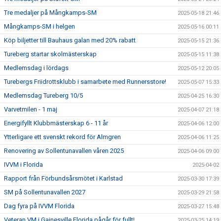
Tre medaljer på Mångkamps-SM
2025-05-18 21:46
Mångkamps-SM i helgen
2025-05-16 00:11
Köp biljetter till Bauhaus galan med 20% rabatt
2025-05-15 21:36
Tureberg startar skolmästerskap
2025-05-15 11:38
Medlemsdag i lördags
2025-05-12 20:05
Turebergs Friidrottsklubb i samarbete med Runnersstore!
2025-05-07 15:33
Medlemsdag Tureberg 10/5
2025-04-25 16:30
Varvetmilen - 1 maj
2025-04-07 21:18
Energifyllt Klubbmästerskap 6 - 11 år
2025-04-06 12:00
Ytterligare ett svenskt rekord för Almgren
2025-04-06 11:25
Renovering av Sollentunavallen våren 2025
2025-04-06 09:00
IVVM i Florida
2025-04-02
Rapport från Förbundsårsmötet i Karlstad
2025-03-30 17:39
SM på Sollentunavallen 2027
2025-03-29 21:58
Dag fyra på IVVM Florida
2025-03-27 15:48
Veteran VM i Gainesville Florida pågår för fullt!
2025-03-25 14:19