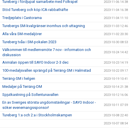
Tureberg i fördjupat samarbete med Folkspel
2023-11-06 14:38
Stöd Tureberg och köp ICA-rabbathäfte
2023-11-04 16:38
Tredjeplats i Castorama
2023-11-04 11:10
Turebergs SM-kvalgränser inomhus och uttagning
2023-11-03 12:46
Alla våra SM-medaljörer
2023-11-02 20:30
Tureberg tvåa i SM-pokalen 2023
2023-10-30 08:53
Välkommen till medlemsmöte 7 nov - information och
2023-10-24 14:42
diskussion
Anmälan öppen till SAYO Indoor 2-3 dec
2023-10-23 14:19
100-medaljsvallen sprängd på Terräng-SM i Halmstad
2023-10-22 09:17
Terräng-SM i helgen
2023-10-19 10:41
Medaljer på Terräng-DM
2023-10-14 21:38
Spjutkastning på Sollentunavallen
2023-10-12 16:06
En av Sveriges största ungdomstävlingar - SAYO Indoor -
2023-10-11 07:59
söker evenemangssponsor!
Tureberg 1:a och 2:a i Stockholmskampen
2023-10-08 22:40
2023-10-07 08:54