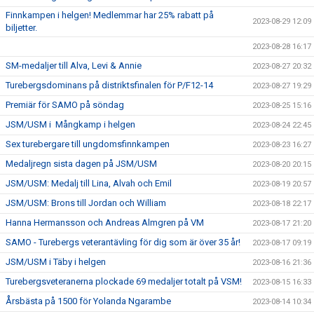
Finnkampen i helgen! Medlemmar har 25% rabatt på
2023-08-29 12:09
biljetter.
2023-08-28 16:17
SM-medaljer till Alva, Levi & Annie
2023-08-27 20:32
Turebergsdominans på distriktsfinalen för P/F12-14
2023-08-27 19:29
Premiär för SAMO på söndag
2023-08-25 15:16
JSM/USM i Mångkamp i helgen
2023-08-24 22:45
Sex turebergare till ungdomsfinnkampen
2023-08-23 16:27
Medaljregn sista dagen på JSM/USM
2023-08-20 20:15
JSM/USM: Medalj till Lina, Alvah och Emil
2023-08-19 20:57
JSM/USM: Brons till Jordan och William
2023-08-18 22:17
Hanna Hermansson och Andreas Almgren på VM
2023-08-17 21:20
SAMO - Turebergs veterantävling för dig som är över 35 år!
2023-08-17 09:19
JSM/USM i Täby i helgen
2023-08-16 21:36
Turebergsveteranerna plockade 69 medaljer totalt på VSM!
2023-08-15 16:33
Årsbästa på 1500 för Yolanda Ngarambe
2023-08-14 10:34