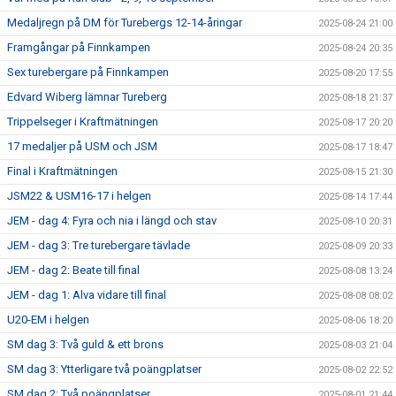
Medaljregn på DM för Turebergs 12-14-åringar
2025-08-24 21:00
Framgångar på Finnkampen
2025-08-24 20:35
Sex turebergare på Finnkampen
2025-08-20 17:55
Edvard Wiberg lämnar Tureberg
2025-08-18 21:37
Trippelseger i Kraftmätningen
2025-08-17 20:20
17 medaljer på USM och JSM
2025-08-17 18:47
Final i Kraftmätningen
2025-08-15 21:30
JSM22 & USM16-17 i helgen
2025-08-14 17:44
JEM - dag 4: Fyra och nia i längd och stav
2025-08-10 20:31
JEM - dag 3: Tre turebergare tävlade
2025-08-09 20:33
JEM - dag 2: Beate till final
2025-08-08 13:24
JEM - dag 1: Alva vidare till final
2025-08-08 08:02
U20-EM i helgen
2025-08-06 18:20
SM dag 3: Två guld & ett brons
2025-08-03 21:04
SM dag 3: Ytterligare två poängplatser
2025-08-02 22:52
SM dag 2: Två poängplatser
2025-08-01 21:44