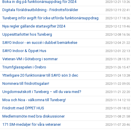
Boka in dig på funktionärsuppdrag för 2024
2023-12-21 13:26
Digitala föräldrautbildning - Friidrottsförälder
2023-12-19 22:41
Tureberg inför avgift för icke utförda funktionärsuppdrag
2023-12-17 18:26
Nya regler gällande startavgifter 2024
2023-12-12 19:46
Uppesittarlotter hos Tureberg
2023-12-08 16:56
SAYO Indoor - en succé i dubbel bemärkelse
2023-12-04 21:22
SAYO Indoor & Öppet Hus
2023-12-01 22:13
Veteran-VM i Göteborg i sommar
2023-11-28 15:31
Triumfglasspelen i Örebro
2023-11-26 15:47
Ytterligare 20 funktionärer till SAYO sön 3 dec
2023-11-24 13:28
Nominera till friidrottsgalan!
2023-11-22 09:05
Ungdomsutskott i Tureberg – vill du vara med?
2023-11-21 22:20
Moa och Noa - välkomna till Tureberg!
2023-11-14 12:10
Friidrott med ÖPPET HUS
2023-11-09 18:52
Medlemsmöte med bra diskussioner
2023-11-08 21:58
171 SM-medaljer för våra veteraner
2023-11-07 20:46