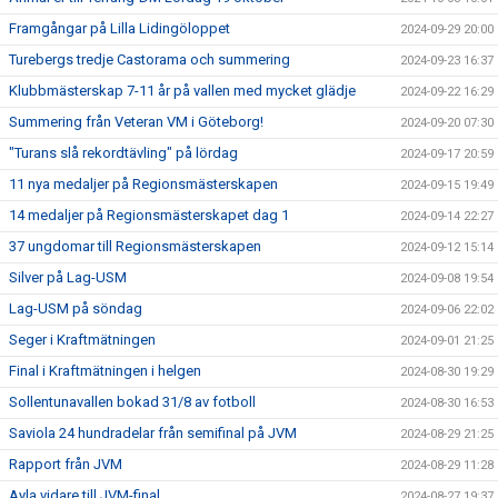
Framgångar på Lilla Lidingöloppet
2024-09-29 20:00
Turebergs tredje Castorama och summering
2024-09-23 16:37
Klubbmästerskap 7-11 år på vallen med mycket glädje
2024-09-22 16:29
Summering från Veteran VM i Göteborg!
2024-09-20 07:30
"Turans slå rekordtävling" på lördag
2024-09-17 20:59
11 nya medaljer på Regionsmästerskapen
2024-09-15 19:49
14 medaljer på Regionsmästerskapet dag 1
2024-09-14 22:27
37 ungdomar till Regionsmästerskapen
2024-09-12 15:14
Silver på Lag-USM
2024-09-08 19:54
Lag-USM på söndag
2024-09-06 22:02
Seger i Kraftmätningen
2024-09-01 21:25
Final i Kraftmätningen i helgen
2024-08-30 19:29
Sollentunavallen bokad 31/8 av fotboll
2024-08-30 16:53
Saviola 24 hundradelar från semifinal på JVM
2024-08-29 21:25
Rapport från JVM
2024-08-29 11:28
Ayla vidare till JVM-final
2024-08-27 19:37