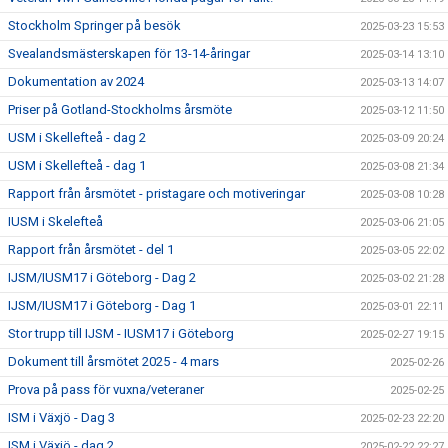
Stockholm Springer på besök
2025-03-23 15:53
Svealandsmästerskapen för 13-14-åringar
2025-03-14 13:10
Dokumentation av 2024
2025-03-13 14:07
Priser på Gotland-Stockholms årsmöte
2025-03-12 11:50
USM i Skellefteå - dag 2
2025-03-09 20:24
USM i Skellefteå - dag 1
2025-03-08 21:34
Rapport från årsmötet - pristagare och motiveringar
2025-03-08 10:28
IUSM i Skelefteå
2025-03-06 21:05
Rapport från årsmötet - del 1
2025-03-05 22:02
IJSM/IUSM17 i Göteborg - Dag 2
2025-03-02 21:28
IJSM/IUSM17 i Göteborg - Dag 1
2025-03-01 22:11
Stor trupp till IJSM - IUSM17 i Göteborg
2025-02-27 19:15
Dokument till årsmötet 2025 - 4 mars
2025-02-26
Prova på pass för vuxna/veteraner
2025-02-25
ISM i Växjö - Dag 3
2025-02-23 22:20
ISM i Växjö - dag 2
2025-02-22 22:27