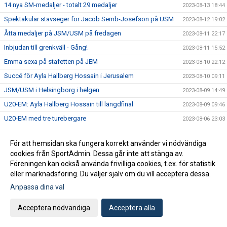
14 nya SM-medaljer - totalt 29 medaljer
2023-08-13 18:44
Spektakulär stavseger för Jacob Semb-Josefson på USM
2023-08-12 19:02
Åtta medaljer på JSM/USM på fredagen
2023-08-11 22:17
Inbjudan till grenkväll - Gång!
2023-08-11 15:52
Emma sexa på stafetten på JEM
2023-08-10 22:12
Succé för Ayla Hallberg Hossain i Jerusalem
2023-08-10 09:11
JSM/USM i Helsingborg i helgen
2023-08-09 14:49
U20-EM: Ayla Hallberg Hossain till längdfinal
2023-08-09 09:46
U20-EM med tre turebergare
2023-08-06 23:03
VSM i helgen
2023-08-03 22:32
För att hemsidan ska fungera korrekt använder vi nödvändiga
Nu kör vi igen den populära prova på dagen för vuxna!
2023-08-03 11:34
cookies från SportAdmin. Dessa går inte att stänga av.
Massor av bilder från SM
2023-07-31 16:02
Föreningen kan också använda frivilliga cookies, t.ex. för statistik
eller marknadsföring. Du väljer själv om du vill acceptera dessa.
Hanna Hermansson SM-drottning i Söderhamn
2023-07-30 21:40
Anpassa dina val
SM-program för söndag
2023-07-30 10:02
Fem medaljer på den andra SM-dagen
2023-07-29 20:12
Acceptera nödvändiga
Acceptera alla
SM-program för lördag
2023-07-29 09:20