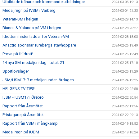
Utbildade tränare och kommande utbildningar
2024-03-05 19:13
Medaljregn på IVSM i Varberg
2024-03-04 21:33
Veteran-SM i helgen
2024-02-29 14:13
Bianca & Yolanda på VM i helgen
2024-02-28 20:27
Idrottsminister laddar för Veteran-VM
2024-02-28 18:03
Anactio sponsrar Turebergs stavhoppare
2024-02-26 19:49
Prova på friidrott!
2024-02-26 12:49
14 nya SM-medaljer idag - totalt 21
2024-02-25 17:10
Sportlovsläger
2024-02-25 11:29
JSM/USM17: 7 medaljer under lördagen
2024-02-24 19:25
HELGENS TV-TIPS!
2024-02-22 22:58
IJSM - IUSM17 i Örebro
2024-02-22 20:54
Rapport från Årsmötet
2024-02-22 11:56
Pristagare på Årsmötet
2024-02-22 09:13
Rapport från VSM i mångkamp
2024-02-19 18:52
Medaljregn på IUDM
2024-02-19 18:24