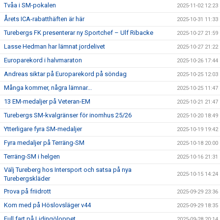
Tvåa i SM-pokalen
2025-11-02 12:23
Årets ICA-rabatthäften är här
2025-10-31 11:33
Turebergs FK presenterar ny Sportchef – Ulf Ribacke
2025-10-27 21:59
Lasse Hedman har lämnat jordelivet
2025-10-27 21:22
Europarekord i halvmaraton
2025-10-26 17:44
Andreas siktar på Europarekord på söndag
2025-10-25 12:03
Många kommer, några lämnar...
2025-10-25 11:47
13 EM-medaljer på Veteran-EM
2025-10-21 21:47
Turebergs SM-kvalgränser för inomhus 25/26
2025-10-20 18:49
Ytterligare fyra SM-medaljer
2025-10-19 19:42
Fyra medaljer på Terräng-SM
2025-10-18 20:00
Terräng-SM i helgen
2025-10-16 21:31
Välj Tureberg hos Intersport och satsa på nya
2025-10-15 14:24
Turebergskläder
Prova på friidrott
2025-09-29 23:36
Kom med på Höslovsläger v44
2025-09-29 18:35
Full fart på Lidingöloppet
2025-09-28 20:14