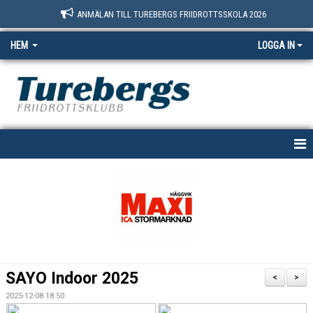
ANMÄLAN TILL TUREBERGS FRIIDROTTSSKOLA 2026
HEM
LOGGA IN
START
NYHETER
OM OSS
BOKNINGSSIDAN
SAYO Indoor 2025
<
>
MEDLEM
2025-12-08 18:50