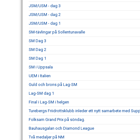
JSM/USM - dag 3
JSM/USM - dag 2
JSM/USM - dag 1
SM-tävlingar på Sollentunavalle
SM Dag 3
SM Dag 2
SM Dag 1
SM i Uppsala
UEM i Italien
Guld och brons på Lag-SM
Lag-SM dag 1
Final i Lag-SM i helgen
Turebergs Friidrottsklubb inleder ett nytt samarbete med Sup
Folksam Grand Prix på söndag.
Bauhausgalan och Diamond League
Två medaljer på NM