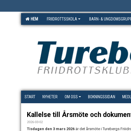
HEM
FRIIDROTTSSKOLA
BARN- & UNGDOMSGRUP
START
NYHETER
OM OSS
BOKNINGSSIDAN
MED
Kallelse till Årsmöte och dokumen
2026-03-02
Tisdagen den 3 mars 2026
är det årsmöte i Turebergs Friiid