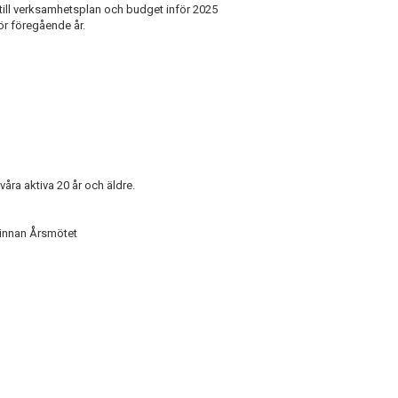
g till verksamhetsplan och budget inför 2025
ör föregående år.
åra aktiva 20 år och äldre.
 innan Årsmötet