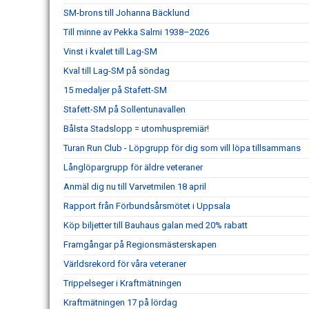
SM-brons till Johanna Bäcklund
Till minne av Pekka Salmi 1938–2026
Vinst i kvalet till Lag-SM
Kval till Lag-SM på söndag
15 medaljer på Stafett-SM
Stafett-SM på Sollentunavallen
Bålsta Stadslopp = utomhuspremiär!
Turan Run Club - Löpgrupp för dig som vill löpa tillsammans
Långlöpargrupp för äldre veteraner
Anmäl dig nu till Varvetmilen 18 april
Rapport från Förbundsårsmötet i Uppsala
Köp biljetter till Bauhaus galan med 20% rabatt
Framgångar på Regionsmästerskapen
Världsrekord för våra veteraner
Trippelseger i Kraftmätningen
Kraftmätningen 17 på lördag