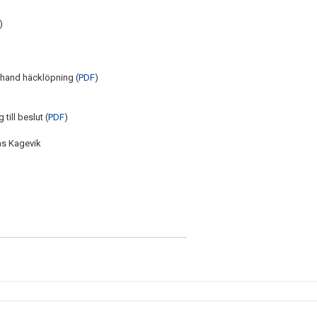
)
 hand häcklöpning (
PDF
)
till beslut (
PDF
)
as Kagevik