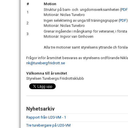
#
Motion
Struktur på barn- och ungdomsverksamheten (
PDF
1
Motionär: Niclas Tunebro
Ingen selektering av unga till träningsgrupper (
PDF
)
2
Motionär: Niclas Tunebro
Grenar ingående i mångkamp för veteraner, i första
3
Motionär: Ingvor van Ginhoven
Alla tre motioner samt styrelsens yttrande ch förslag 
Frågor inför årsmötet besvaras av styrelsens ordförande Nikl
nk@turebergfriidrott.se
Välkomna till årsmötet
Styrelsen Turebergs Friidrottsklubb
Nyhetsarkiv
Rapport från U20-VM - 1
Tre turebergare på U20-VM