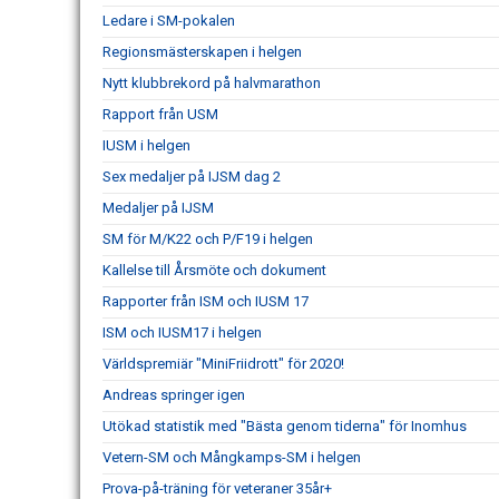
Ledare i SM-pokalen
Regionsmästerskapen i helgen
Nytt klubbrekord på halvmarathon
Rapport från USM
IUSM i helgen
Sex medaljer på IJSM dag 2
Medaljer på IJSM
SM för M/K22 och P/F19 i helgen
Kallelse till Årsmöte och dokument
Rapporter från ISM och IUSM 17
ISM och IUSM17 i helgen
Världspremiär "MiniFriidrott" för 2020!
Andreas springer igen
Utökad statistik med "Bästa genom tiderna" för Inomhus
Vetern-SM och Mångkamps-SM i helgen
Prova-på-träning för veteraner 35år+