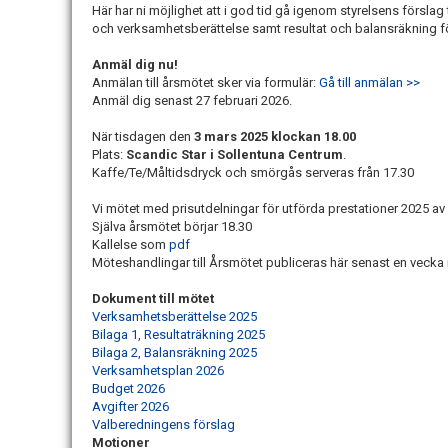
Här har ni möjlighet att i god tid gå igenom styrelsens försla
och verksamhetsberättelse samt resultat och balansräkning f
Anmäl dig nu!
Anmälan till årsmötet sker via formulär:
Gå till anmälan >>
Anmäl dig senast 27 februari 2026.
När tisdagen den
3 mars
2025
klockan 1
8
.00
Plats:
Scandic Star i Sollentuna Centrum
.
Kaffe/Te/Måltidsdryck och smörgås serveras från 17.30
Vi mötet med prisutdelningar för utförda prestationer 2025 av v
Själva årsmötet börjar 18.30
Kallelse som
pdf
Möteshandlingar till Årsmötet publiceras här senast en vecka
Dokument till mötet
Verksamhetsberättelse 2025
Bilaga 1, Resultaträkning 2025
Bilaga 2, Balansräkning 2025
Verksamhetsplan 2026
Budget 2026
Avgifter 2026
Valberedningens förslag
Motioner