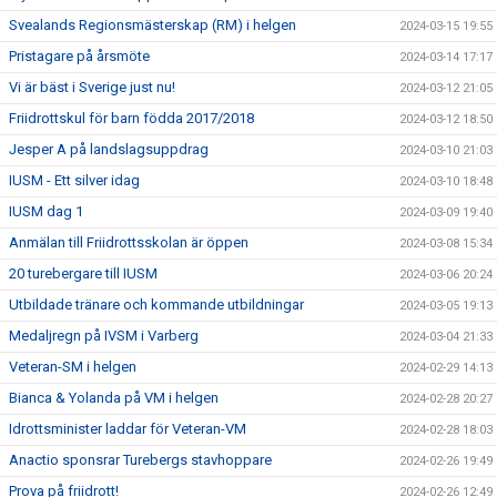
Svealands Regionsmästerskap (RM) i helgen
2024-03-15 19:55
Pristagare på årsmöte
2024-03-14 17:17
Vi är bäst i Sverige just nu!
2024-03-12 21:05
Friidrottskul för barn födda 2017/2018
2024-03-12 18:50
Jesper A på landslagsuppdrag
2024-03-10 21:03
IUSM - Ett silver idag
2024-03-10 18:48
IUSM dag 1
2024-03-09 19:40
Anmälan till Friidrottsskolan är öppen
2024-03-08 15:34
20 turebergare till IUSM
2024-03-06 20:24
Utbildade tränare och kommande utbildningar
2024-03-05 19:13
Medaljregn på IVSM i Varberg
2024-03-04 21:33
Veteran-SM i helgen
2024-02-29 14:13
Bianca & Yolanda på VM i helgen
2024-02-28 20:27
Idrottsminister laddar för Veteran-VM
2024-02-28 18:03
Anactio sponsrar Turebergs stavhoppare
2024-02-26 19:49
Prova på friidrott!
2024-02-26 12:49