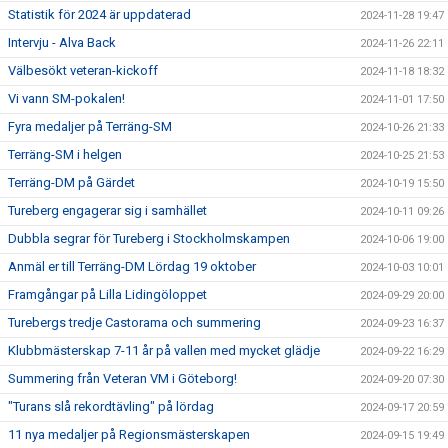
Statistik för 2024 är uppdaterad
2024-11-28 19:47
Intervju - Alva Back
2024-11-26 22:11
Välbesökt veteran-kickoff
2024-11-18 18:32
Vi vann SM-pokalen!
2024-11-01 17:50
Fyra medaljer på Terräng-SM
2024-10-26 21:33
Terräng-SM i helgen
2024-10-25 21:53
Terräng-DM på Gärdet
2024-10-19 15:50
Tureberg engagerar sig i samhället
2024-10-11 09:26
Dubbla segrar för Tureberg i Stockholmskampen
2024-10-06 19:00
Anmäl er till Terräng-DM Lördag 19 oktober
2024-10-03 10:01
Framgångar på Lilla Lidingöloppet
2024-09-29 20:00
Turebergs tredje Castorama och summering
2024-09-23 16:37
Klubbmästerskap 7-11 år på vallen med mycket glädje
2024-09-22 16:29
Summering från Veteran VM i Göteborg!
2024-09-20 07:30
"Turans slå rekordtävling" på lördag
2024-09-17 20:59
11 nya medaljer på Regionsmästerskapen
2024-09-15 19:49