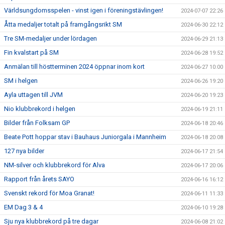
Världsungdomsspelen - vinst igen i föreningstävlingen!
2024-07-07 22:26
Åtta medaljer totalt på framgångsrikt SM
2024-06-30 22:12
Tre SM-medaljer under lördagen
2024-06-29 21:13
Fin kvalstart på SM
2024-06-28 19:52
Anmälan till höstterminen 2024 öppnar inom kort
2024-06-27 10:00
SM i helgen
2024-06-26 19:20
Ayla uttagen till JVM
2024-06-20 19:23
Nio klubbrekord i helgen
2024-06-19 21:11
Bilder från Folksam GP
2024-06-18 20:46
Beate Pott hoppar stav i Bauhaus Juniorgala i Mannheim
2024-06-18 20:08
127 nya bilder
2024-06-17 21:54
NM-silver och klubbrekord för Alva
2024-06-17 20:06
Rapport från årets SAYO
2024-06-16 16:12
Svenskt rekord för Moa Granat!
2024-06-11 11:33
EM Dag 3 & 4
2024-06-10 19:28
Sju nya klubbrekord på tre dagar
2024-06-08 21:02