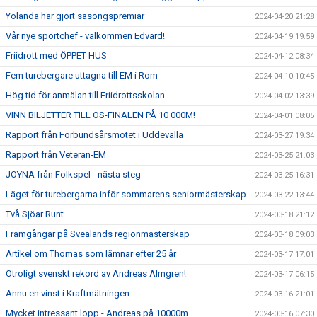
Yolanda har gjort säsongspremiär
2024-04-20 21:28
Vår nye sportchef - välkommen Edvard!
2024-04-19 19:59
Friidrott med ÖPPET HUS
2024-04-12 08:34
Fem turebergare uttagna till EM i Rom
2024-04-10 10:45
Hög tid för anmälan till Friidrottsskolan
2024-04-02 13:39
VINN BILJETTER TILL OS-FINALEN PÅ 10 000M!
2024-04-01 08:05
Rapport från Förbundsårsmötet i Uddevalla
2024-03-27 19:34
Rapport från Veteran-EM
2024-03-25 21:03
JOYNA från Folkspel - nästa steg
2024-03-25 16:31
Läget för turebergarna inför sommarens seniormästerskap
2024-03-22 13:44
Två Sjöar Runt
2024-03-18 21:12
Framgångar på Svealands regionmästerskap
2024-03-18 09:03
Artikel om Thomas som lämnar efter 25 år
2024-03-17 17:01
Otroligt svenskt rekord av Andreas Almgren!
2024-03-17 06:15
Ännu en vinst i Kraftmätningen
2024-03-16 21:01
Mycket intressant lopp - Andreas på 10000m
2024-03-16 07:30