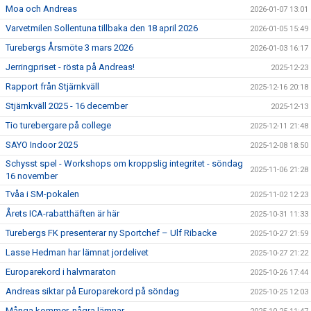
Moa och Andreas
2026-01-07 13:01
Varvetmilen Sollentuna tillbaka den 18 april 2026
2026-01-05 15:49
Turebergs Årsmöte 3 mars 2026
2026-01-03 16:17
Jerringpriset - rösta på Andreas!
2025-12-23
Rapport från Stjärnkväll
2025-12-16 20:18
Stjärnkväll 2025 - 16 december
2025-12-13
Tio turebergare på college
2025-12-11 21:48
SAYO Indoor 2025
2025-12-08 18:50
Schysst spel - Workshops om kroppslig integritet - söndag
2025-11-06 21:28
16 november
Tvåa i SM-pokalen
2025-11-02 12:23
Årets ICA-rabatthäften är här
2025-10-31 11:33
Turebergs FK presenterar ny Sportchef – Ulf Ribacke
2025-10-27 21:59
Lasse Hedman har lämnat jordelivet
2025-10-27 21:22
Europarekord i halvmaraton
2025-10-26 17:44
Andreas siktar på Europarekord på söndag
2025-10-25 12:03
Många kommer, några lämnar...