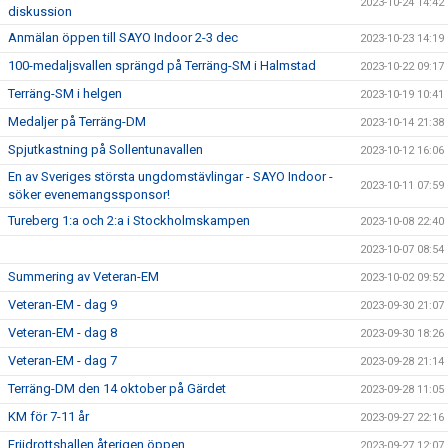
2023-10-24 14:42
diskussion
Anmälan öppen till SAYO Indoor 2-3 dec
2023-10-23 14:19
100-medaljsvallen sprängd på Terräng-SM i Halmstad
2023-10-22 09:17
Terräng-SM i helgen
2023-10-19 10:41
Medaljer på Terräng-DM
2023-10-14 21:38
Spjutkastning på Sollentunavallen
2023-10-12 16:06
En av Sveriges största ungdomstävlingar - SAYO Indoor -
2023-10-11 07:59
söker evenemangssponsor!
Tureberg 1:a och 2:a i Stockholmskampen
2023-10-08 22:40
2023-10-07 08:54
Summering av Veteran-EM
2023-10-02 09:52
Veteran-EM - dag 9
2023-09-30 21:07
Veteran-EM - dag 8
2023-09-30 18:26
Veteran-EM - dag 7
2023-09-28 21:14
Terräng-DM den 14 oktober på Gärdet
2023-09-28 11:05
KM för 7-11 år
2023-09-27 22:16
Friidrottshallen återigen öppen
2023-09-27 12:07