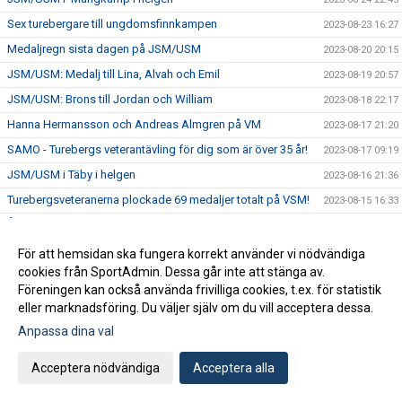
Sex turebergare till ungdomsfinnkampen
2023-08-23 16:27
Medaljregn sista dagen på JSM/USM
2023-08-20 20:15
JSM/USM: Medalj till Lina, Alvah och Emil
2023-08-19 20:57
JSM/USM: Brons till Jordan och William
2023-08-18 22:17
Hanna Hermansson och Andreas Almgren på VM
2023-08-17 21:20
SAMO - Turebergs veterantävling för dig som är över 35 år!
2023-08-17 09:19
JSM/USM i Täby i helgen
2023-08-16 21:36
Turebergsveteranerna plockade 69 medaljer totalt på VSM!
2023-08-15 16:33
Årsbästa på 1500 för Yolanda Ngarambe
2023-08-14 10:34
14 nya SM-medaljer - totalt 29 medaljer
2023-08-13 18:44
För att hemsidan ska fungera korrekt använder vi nödvändiga
cookies från SportAdmin. Dessa går inte att stänga av.
Spektakulär stavseger för Jacob Semb-Josefson på USM
2023-08-12 19:02
Föreningen kan också använda frivilliga cookies, t.ex. för statistik
Åtta medaljer på JSM/USM på fredagen
2023-08-11 22:17
eller marknadsföring. Du väljer själv om du vill acceptera dessa.
Inbjudan till grenkväll - Gång!
2023-08-11 15:52
Anpassa dina val
Emma sexa på stafetten på JEM
2023-08-10 22:12
Acceptera nödvändiga
Acceptera alla
Succé för Ayla Hallberg Hossain i Jerusalem
2023-08-10 09:11
JSM/USM i Helsingborg i helgen
2023-08-09 14:49