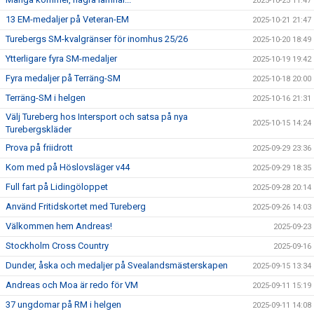
2025-10-25 11:47
13 EM-medaljer på Veteran-EM
2025-10-21 21:47
Turebergs SM-kvalgränser för inomhus 25/26
2025-10-20 18:49
Ytterligare fyra SM-medaljer
2025-10-19 19:42
Fyra medaljer på Terräng-SM
2025-10-18 20:00
Terräng-SM i helgen
2025-10-16 21:31
Välj Tureberg hos Intersport och satsa på nya
2025-10-15 14:24
Turebergskläder
Prova på friidrott
2025-09-29 23:36
Kom med på Höslovsläger v44
2025-09-29 18:35
Full fart på Lidingöloppet
2025-09-28 20:14
Använd Fritidskortet med Tureberg
2025-09-26 14:03
Välkommen hem Andreas!
2025-09-23
Stockholm Cross Country
2025-09-16
Dunder, åska och medaljer på Svealandsmästerskapen
2025-09-15 13:34
Andreas och Moa är redo för VM
2025-09-11 15:19
37 ungdomar på RM i helgen
2025-09-11 14:08