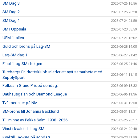
SM Dag 3
2026-07-26 16:56
SM Dag 2
2026-07-25 20:28
SM Dag 1
2026-07-24 21:50
SM i Uppsala
2026-07-23 08:59
UEM i Italien
2026-07-21 16:02
Guld och brons på Lag-SM
2026-06-28 14:05
Lag-SM dag 1
2026-06-27 21:42
Final i Lag-SM i helgen
2026-06-25 21:46
Turebergs Friidrottsklubb inleder ett nytt samarbete med
2026-06-11 11:15
SupplySport
Folksam Grand Prix på söndag.
2026-06-09 18:32
Bauhausgalan och Diamond League
2026-06-06 11:36
Två medaljer på NM
2026-05-31 19:50
SM-brons till Johanna Bäcklund
2026-05-31 13:31
Till minne av Pekka Salmi 1938–2026
2026-05-25 20:17
Vinst i kvalet till Lag-SM
2026-05-24 20:40
Kval till Lag-SM på söndag
2026-05-23 21:59