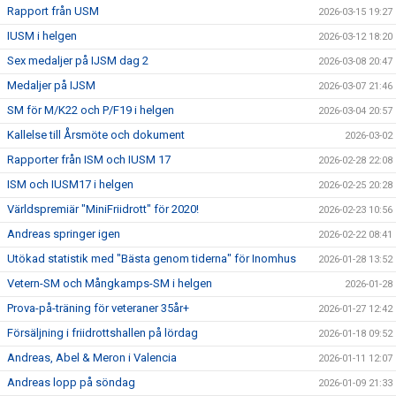
Rapport från USM
2026-03-15 19:27
IUSM i helgen
2026-03-12 18:20
Sex medaljer på IJSM dag 2
2026-03-08 20:47
Medaljer på IJSM
2026-03-07 21:46
SM för M/K22 och P/F19 i helgen
2026-03-04 20:57
Kallelse till Årsmöte och dokument
2026-03-02
Rapporter från ISM och IUSM 17
2026-02-28 22:08
ISM och IUSM17 i helgen
2026-02-25 20:28
Världspremiär "MiniFriidrott" för 2020!
2026-02-23 10:56
Andreas springer igen
2026-02-22 08:41
Utökad statistik med "Bästa genom tiderna" för Inomhus
2026-01-28 13:52
Vetern-SM och Mångkamps-SM i helgen
2026-01-28
Prova-på-träning för veteraner 35år+
2026-01-27 12:42
Försäljning i friidrottshallen på lördag
2026-01-18 09:52
Andreas, Abel & Meron i Valencia
2026-01-11 12:07
Andreas lopp på söndag
2026-01-09 21:33