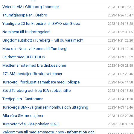
Veteran-VM i Göteborg i sommar
2023-11-28 15:31
Triumfglasspelen i Örebro
2023-11-26 15:47
Ytterligare 20 funktionärer till SAYO sön 3 dec
2023-11-24 13:28
Nominera till friidrottsgalan!
2023-11-22 09:05
Ungdomsutskott i Tureberg – vill du vara med?
2023-11-21 22:20
Moa och Noa - välkomna till Tureberg!
2023-11-14 12:10
Friidrott med ÖPPET HUS
2023-11-09 18:52
Medlemsmöte med bra diskussioner
2023-11-08 21:58
171 SM-medaljer för våra veteraner
2023-11-07 20:46
Tureberg i fördjupat samarbete med Folkspel
2023-11-06 14:38
Stöd Tureberg och köp ICA-rabbathäfte
2023-11-04 16:38
Tredjeplats i Castorama
2023-11-04 11:10
Turebergs SM-kvalgränser inomhus och uttagning
2023-11-03 12:46
Alla våra SM-medaljörer
2023-11-02 20:30
Tureberg tvåa i SM-pokalen 2023
2023-10-30 08:53
Välkommen till medlemsmöte 7 nov - information och