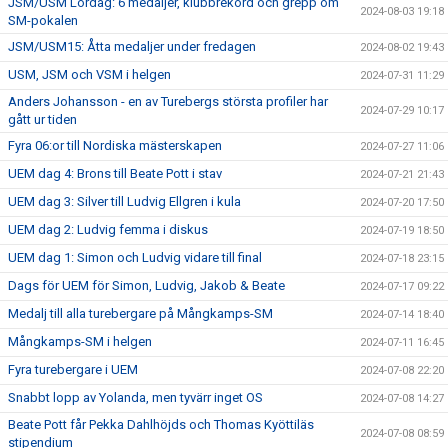
JSM/USM Lördag: 6 medaljer, klubbrekord och grepp om
2024-08-03 19:18
SM-pokalen
JSM/USM15: Åtta medaljer under fredagen
2024-08-02 19:43
USM, JSM och VSM i helgen
2024-07-31 11:29
Anders Johansson - en av Turebergs största profiler har
2024-07-29 10:17
gått ur tiden
Fyra 06:or till Nordiska mästerskapen
2024-07-27 11:06
UEM dag 4: Brons till Beate Pott i stav
2024-07-21 21:43
UEM dag 3: Silver till Ludvig Ellgren i kula
2024-07-20 17:50
UEM dag 2: Ludvig femma i diskus
2024-07-19 18:50
UEM dag 1: Simon och Ludvig vidare till final
2024-07-18 23:15
Dags för UEM för Simon, Ludvig, Jakob & Beate
2024-07-17 09:22
Medalj till alla turebergare på Mångkamps-SM
2024-07-14 18:40
Mångkamps-SM i helgen
2024-07-11 16:45
Fyra turebergare i UEM
2024-07-08 22:20
Snabbt lopp av Yolanda, men tyvärr inget OS
2024-07-08 14:27
Beate Pott får Pekka Dahlhöjds och Thomas Kyöttiläs
2024-07-08 08:59
stipendium