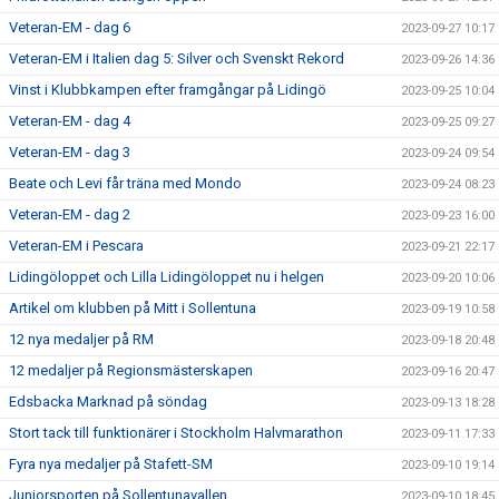
Veteran-EM - dag 6
2023-09-27 10:17
Veteran-EM i Italien dag 5: Silver och Svenskt Rekord
2023-09-26 14:36
Vinst i Klubbkampen efter framgångar på Lidingö
2023-09-25 10:04
Veteran-EM - dag 4
2023-09-25 09:27
Veteran-EM - dag 3
2023-09-24 09:54
Beate och Levi får träna med Mondo
2023-09-24 08:23
Veteran-EM - dag 2
2023-09-23 16:00
Veteran-EM i Pescara
2023-09-21 22:17
Lidingöloppet och Lilla Lidingöloppet nu i helgen
2023-09-20 10:06
Artikel om klubben på Mitt i Sollentuna
2023-09-19 10:58
12 nya medaljer på RM
2023-09-18 20:48
12 medaljer på Regionsmästerskapen
2023-09-16 20:47
Edsbacka Marknad på söndag
2023-09-13 18:28
Stort tack till funktionärer i Stockholm Halvmarathon
2023-09-11 17:33
Fyra nya medaljer på Stafett-SM
2023-09-10 19:14
Juniorsporten på Sollentunavallen
2023-09-10 18:45