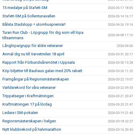
15 medaljer på Stafett-SM
2026-05-17 18:05
Stafett-SM på Sollentunavallen
2026-05-14 16:17
Bålsta Stadslopp = utomhuspremiär!
2026-04-26 19:14
Turan Run Club - Löpgrupp för dig som vill löpa
2026-04-08 17:10
tillsammans
Långlöpargrupp för äldre veteraner
2026-04-06
Anmäl dig nu till Varvetmilen 18 april
2026-03-31 20:17
Rapport från Förbundsårsmötet i Uppsala
2026-03-30 13:28
Köp biljetter till Bauhaus galan med 20% rabatt
2026-03-26 11:25
Framgångar på Regionsmästerskapen
2026-03-22 19:07
Världsrekord för våra veteraner
2026-03-22 09:33
Trippelseger i Kraftmätningen
2026-03-21 20:47
Kraftmätningen 17 på lördag
2026-03-20 21:47
Ledare i SM-pokalen
2026-03-19 21:40
Regionsmästerskapen i helgen
2026-03-18 22:27
Nytt klubbrekord på halvmarathon
2026-03-16 20:45