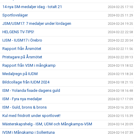
14 nya SM-medaljer idag - totalt 21
2024-02-25 17:10
Sportlovsläger
2024-02-25 11:29
JSM/USM17: 7 medaljer under lördagen
2024-02-24 19:25
HELGENS TV-TIPS!
2024-02-22 22:58
IJSM - IUSM17 i Örebro
2024-02-22 20:54
Rapport från Årsmötet
2024-02-22 11:56
Pristagare på Årsmötet
2024-02-22 09:13
Rapport från VSM i mångkamp
2024-02-19 18:52
Medaljregn på IUDM
2024-02-19 18:24
Bildcollage från IUDM 2024
2024-02-18 21:15
ISM - Yolanda fixade dagens guld
2024-02-18 16:48
ISM - Fyra nya medaljer
2024-02-17 17:09
ISM - Guld, brons & brons
2024-02-16 20:53
Kul med friidrott under sportlovet!
2024-02-15 15:39
Mästerskapshelg - ISM, UDM och Mångkamps-VSM
2024-02-14 20:09
IVSM i Mångkamp i Sollentuna
2024-02-14 07:39