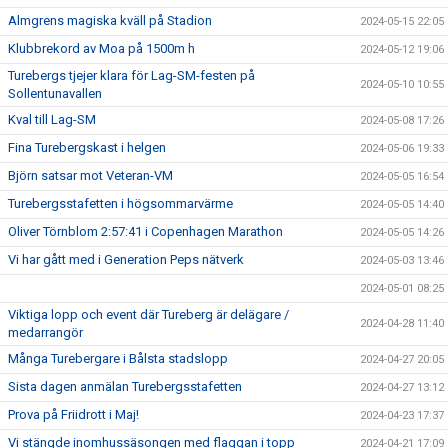
Almgrens magiska kväll på Stadion
2024-05-15 22:05
Klubbrekord av Moa på 1500m h
2024-05-12 19:06
Turebergs tjejer klara för Lag-SM-festen på
2024-05-10 10:55
Sollentunavallen
Kval till Lag-SM
2024-05-08 17:26
Fina Turebergskast i helgen
2024-05-06 19:33
Björn satsar mot Veteran-VM
2024-05-05 16:54
Turebergsstafetten i högsommarvärme
2024-05-05 14:40
Oliver Törnblom 2:57:41 i Copenhagen Marathon
2024-05-05 14:26
Vi har gått med i Generation Peps nätverk
2024-05-03 13:46
2024-05-01 08:25
Viktiga lopp och event där Tureberg är delägare /
2024-04-28 11:40
medarrangör
Många Turebergare i Bålsta stadslopp
2024-04-27 20:05
Sista dagen anmälan Turebergsstafetten
2024-04-27 13:12
Prova på Friidrott i Maj!
2024-04-23 17:37
Vi stängde inomhussäsongen med flaggan i topp
2024-04-21 17:09