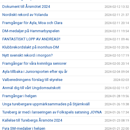
Dokument till Årsmötet 2024
2024-02-12 13:32
Nordiskt rekord av Yolanda
2024-02-11 21:37
Framgångar för Ayla, Moa och Clara
2024-02-11 20:14
DM-medaljer på Hammarbyspelen
2024-02-11 19:54
FANTASTISKT LOPP AV ANDREAS!!
2024-02-11 09:46
Klubbrekordslakt på inomhus-DM
2024-02-10 20:06
Nytt svenskt rekord i morgon?
2024-02-10 17:19
Framgångar för våra kvinnliga seniorer
2024-02-05 20:14
Ayla tillbaka i Juniorsporten efter sju år
2024-02-04 09:04
Valberedningens förslag till styrelse
2024-02-03
Anmäl dig till vårt Ungdomsutskott
2024-02-02 11:57
Framgångar i helgen
2024-01-28 19:56
Unga turebergare uppmärksammades på Stjärnkväll
2024-01-26 19:38
Tureberg är med i lanseringen av Folkspels satsning JOYNA
2024-01-26 17:34
Kallelse till Turebergs Årsmöte 2024
2024-01-23 08:19
Fyra SM-medaljer i helgen
2024-01-21 22:00