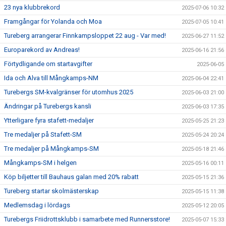
23 nya klubbrekord
2025-07-06 10:32
Framgångar för Yolanda och Moa
2025-07-05 10:41
Tureberg arrangerar Finnkampsloppet 22 aug - Var med!
2025-06-27 11:52
Europarekord av Andreas!
2025-06-16 21:56
Förtydligande om startavgifter
2025-06-05
Ida och Alva till Mångkamps-NM
2025-06-04 22:41
Turebergs SM-kvalgränser för utomhus 2025
2025-06-03 21:00
Ändringar på Turebergs kansli
2025-06-03 17:35
Ytterligare fyra stafett-medaljer
2025-05-25 21:23
Tre medaljer på Stafett-SM
2025-05-24 20:24
Tre medaljer på Mångkamps-SM
2025-05-18 21:46
Mångkamps-SM i helgen
2025-05-16 00:11
Köp biljetter till Bauhaus galan med 20% rabatt
2025-05-15 21:36
Tureberg startar skolmästerskap
2025-05-15 11:38
Medlemsdag i lördags
2025-05-12 20:05
Turebergs Friidrottsklubb i samarbete med Runnersstore!
2025-05-07 15:33