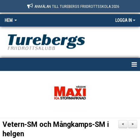
ANMÄLAN TILL TUREBERGS FRIIDROTTSSKOLA 2026
HEM
LOGGA IN
START
NYHETER
OM OSS
BOKNINGSSIDAN
Vetern-SM och Mångkamps-SM i
<
>
MEDLEM
helgen