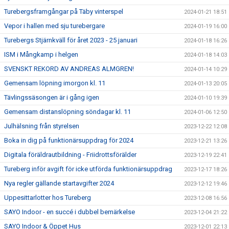
Turebergsframgångar på Täby vinterspel
2024-01-21 18:51
Vepor i hallen med sju turebergare
2024-01-19 16:00
Turebergs Stjärnkväll för året 2023 - 25 januari
2024-01-18 16:26
ISM i Mångkamp i helgen
2024-01-18 14:03
SVENSKT REKORD AV ANDREAS ALMGREN!
2024-01-14 10:29
Gemensam löpning imorgon kl. 11
2024-01-13 20:05
Tävlingssäsongen är i gång igen
2024-01-10 19:39
Gemensam distanslöpning söndagar kl. 11
2024-01-06 12:50
Julhälsning från styrelsen
2023-12-22 12:08
Boka in dig på funktionärsuppdrag för 2024
2023-12-21 13:26
Digitala föräldrautbildning - Friidrottsförälder
2023-12-19 22:41
Tureberg inför avgift för icke utförda funktionärsuppdrag
2023-12-17 18:26
Nya regler gällande startavgifter 2024
2023-12-12 19:46
Uppesittarlotter hos Tureberg
2023-12-08 16:56
SAYO Indoor - en succé i dubbel bemärkelse
2023-12-04 21:22
SAYO Indoor & Öppet Hus
2023-12-01 22:13