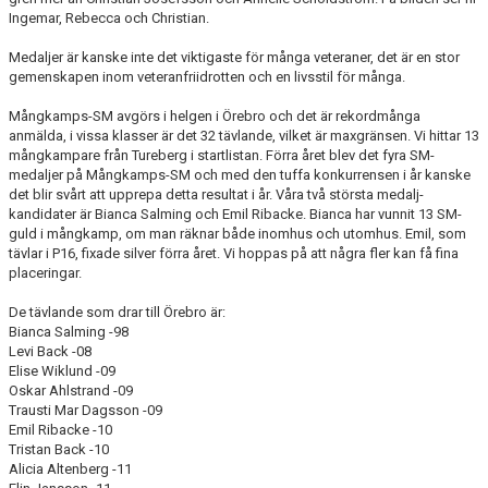
Ingemar, Rebecca och Christian.
Medaljer är kanske inte det viktigaste för många veteraner, det är en stor
gemenskapen inom veteranfriidrotten och en livsstil för många.
Mångkamps-SM avgörs i helgen i Örebro och det är rekordmånga
anmälda, i vissa klasser är det 32 tävlande, vilket är maxgränsen. Vi hittar 13
mångkampare från Tureberg i startlistan. Förra året blev det fyra SM-
medaljer på Mångkamps-SM och med den tuffa konkurrensen i år kanske
det blir svårt att upprepa detta resultat i år. Våra två största medalj-
kandidater är Bianca Salming och Emil Ribacke. Bianca har vunnit 13 SM-
guld i mångkamp, om man räknar både inomhus och utomhus. Emil, som
tävlar i P16, fixade silver förra året. Vi hoppas på att några fler kan få fina
placeringar.
De tävlande som drar till Örebro är:
Bianca Salming -98
Levi Back -08
Elise Wiklund -09
Oskar Ahlstrand -09
Trausti Mar Dagsson -09
Emil Ribacke -10
Tristan Back -10
Alicia Altenberg -11