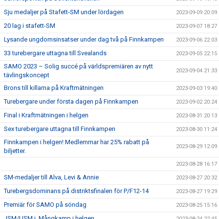
Sju medaljer på Stafett-SM under lördagen
2023-09-09 20:09
20 lag i stafett-SM
2023-09-07 18:27
Lysande ungdomsinsatser under dag två på Finnkampen
2023-09-06 22:03
33 turebergare uttagna till Svealands
2023-09-05 22:15
SAMO 2023 – Solig succé på världspremiären av nytt
2023-09-04 21:33
tävlingskoncept
Brons till killarna på Kraftmätningen
2023-09-03 19:40
Turebergare under första dagen på Finnkampen
2023-09-02 20:24
Final i Kraftmätningen i helgen
2023-08-31 20:13
Sex turebergare uttagna till Finnkampen
2023-08-30 11:24
Finnkampen i helgen! Medlemmar har 25% rabatt på
2023-08-29 12:09
biljetter.
2023-08-28 16:17
SM-medaljer till Alva, Levi & Annie
2023-08-27 20:32
Turebergsdominans på distriktsfinalen för P/F12-14
2023-08-27 19:29
Premiär för SAMO på söndag
2023-08-25 15:16
JSM/USM i Mångkamp i helgen
2023-08-24 22:45