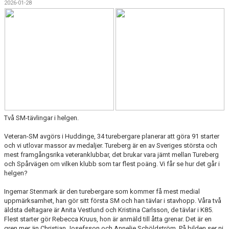
2026-01-28
ARRANGEMANG
STATISTIK & RESULTAT
FUNKTIONÄR
TÄVLINGAR
KONTAKT
Två SM-tävlingar i helgen.
UTBILDNING
Veteran-SM avgörs i Huddinge, 34 turebergare planerar att göra 91 starter
KALENDER
och vi utlovar massor av medaljer. Tureberg är en av Sveriges största och
mest framgångsrika veteranklubbar, det brukar vara jämt mellan Tureberg
och Spårvägen om vilken klubb som tar flest poäng. Vi får se hur det går i
helgen?
Ingemar Stenmark är den turebergare som kommer få mest medial
uppmärksamhet, han gör sitt första SM och han tävlar i stavhopp. Våra två
äldsta deltagare är Anita Vestlund och Kristina Carlsson, de tävlar i K85.
Flest starter gör Rebecca Kruus, hon är anmäld till åtta grenar. Det är en
gren mer än Christian Josefsson och Annelie Schöldström. På bilden ser ni