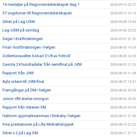
14 medaljer på Regionsmästerskapet dag 1
2024-09-14 22:27
37 ungdomar till Regionsmästerskapen
2024-09-12 15:14
Silver på Lag-USM
2024-09-08 19:54
Lag-USM på söndag
2024-09-06 22:02
Seger i Kraftmätningen
2024-09-01 21:25
Final i Kraftmätningen i helgen
2024-08-30 19:29
Sollentunavallen bokad 31/8 av fotboll
2024-08-30 16:53
Saviola 24 hundradelar från semifinal på JVM
2024-08-29 21:25
Rapport från JVM
2024-08-29 11:28
Ayla vidare till JVM-final
2024-08-27 19:37
Framgångar på DM i helgen
2024-08-26 20:59
Junior-VM startar imorgon
2024-08-26 20:45
Rapport från Veteran-VM
2024-08-23 09:54
Habtom uppmärksammas i Rinkeby i helgen
2024-08-21 21:39
Fina prestationer på Lilla Midnattsloppet
2024-08-19 21:22
Silver x 2 på Lag-SM
2024-08-17 21:11