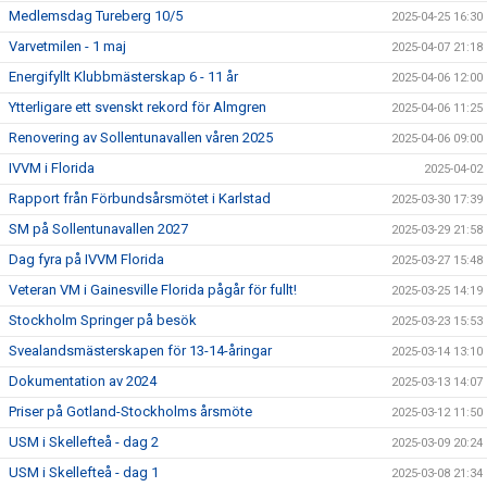
Medlemsdag Tureberg 10/5
2025-04-25 16:30
Varvetmilen - 1 maj
2025-04-07 21:18
Energifyllt Klubbmästerskap 6 - 11 år
2025-04-06 12:00
Ytterligare ett svenskt rekord för Almgren
2025-04-06 11:25
Renovering av Sollentunavallen våren 2025
2025-04-06 09:00
IVVM i Florida
2025-04-02
Rapport från Förbundsårsmötet i Karlstad
2025-03-30 17:39
SM på Sollentunavallen 2027
2025-03-29 21:58
Dag fyra på IVVM Florida
2025-03-27 15:48
Veteran VM i Gainesville Florida pågår för fullt!
2025-03-25 14:19
Stockholm Springer på besök
2025-03-23 15:53
Svealandsmästerskapen för 13-14-åringar
2025-03-14 13:10
Dokumentation av 2024
2025-03-13 14:07
Priser på Gotland-Stockholms årsmöte
2025-03-12 11:50
USM i Skellefteå - dag 2
2025-03-09 20:24
USM i Skellefteå - dag 1
2025-03-08 21:34