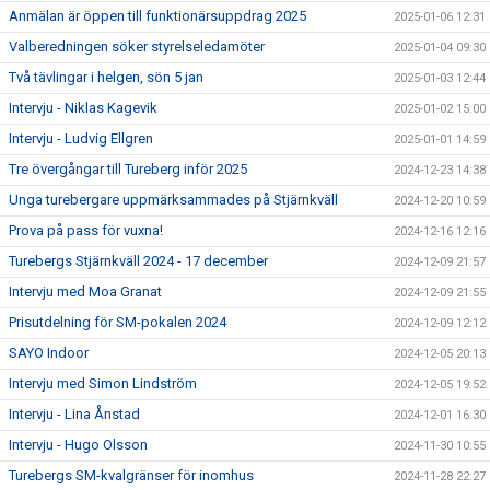
Anmälan är öppen till funktionärsuppdrag 2025
2025-01-06 12:31
Valberedningen söker styrelseledamöter
2025-01-04 09:30
Två tävlingar i helgen, sön 5 jan
2025-01-03 12:44
Intervju - Niklas Kagevik
2025-01-02 15:00
Intervju - Ludvig Ellgren
2025-01-01 14:59
Tre övergångar till Tureberg inför 2025
2024-12-23 14:38
Unga turebergare uppmärksammades på Stjärnkväll
2024-12-20 10:59
Prova på pass för vuxna!
2024-12-16 12:16
Turebergs Stjärnkväll 2024 - 17 december
2024-12-09 21:57
Intervju med Moa Granat
2024-12-09 21:55
Prisutdelning för SM-pokalen 2024
2024-12-09 12:12
SAYO Indoor
2024-12-05 20:13
Intervju med Simon Lindström
2024-12-05 19:52
Intervju - Lina Ånstad
2024-12-01 16:30
Intervju - Hugo Olsson
2024-11-30 10:55
Turebergs SM-kvalgränser för inomhus
2024-11-28 22:27