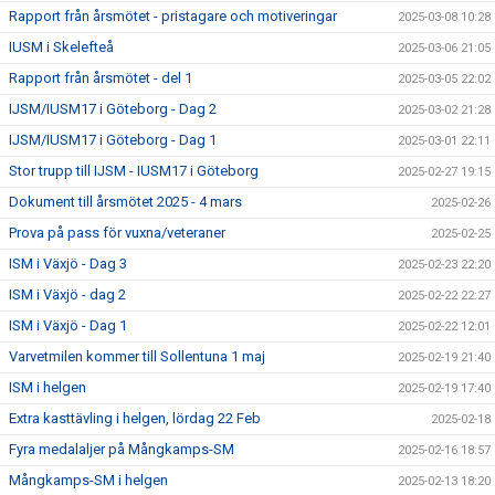
Rapport från årsmötet - pristagare och motiveringar
2025-03-08 10:28
IUSM i Skelefteå
2025-03-06 21:05
Rapport från årsmötet - del 1
2025-03-05 22:02
IJSM/IUSM17 i Göteborg - Dag 2
2025-03-02 21:28
IJSM/IUSM17 i Göteborg - Dag 1
2025-03-01 22:11
Stor trupp till IJSM - IUSM17 i Göteborg
2025-02-27 19:15
Dokument till årsmötet 2025 - 4 mars
2025-02-26
Prova på pass för vuxna/veteraner
2025-02-25
ISM i Växjö - Dag 3
2025-02-23 22:20
ISM i Växjö - dag 2
2025-02-22 22:27
ISM i Växjö - Dag 1
2025-02-22 12:01
Varvetmilen kommer till Sollentuna 1 maj
2025-02-19 21:40
ISM i helgen
2025-02-19 17:40
Extra kasttävling i helgen, lördag 22 Feb
2025-02-18
Fyra medalaljer på Mångkamps-SM
2025-02-16 18:57
Mångkamps-SM i helgen
2025-02-13 18:20