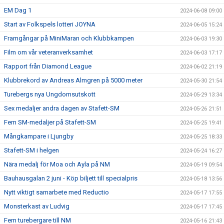
EM Dag 1
2024-06-08 09:00
Start av Folkspels lotteri JOYNA
2024-06-05 15:24
Framgångar på MiniMaran och Klubbkampen
2024-06-03 19:30
Film om vår veteranverksamhet
2024-06-03 17:17
Rapport från Diamond League
2024-06-02 21:19
Klubbrekord av Andreas Almgren på 5000 meter
2024-05-30 21:54
Turebergs nya Ungdomsutskott
2024-05-29 13:34
Sex medaljer andra dagen av Stafett-SM
2024-05-26 21:51
Fem SM-medaljer på Stafett-SM
2024-05-25 19:41
Mångkampare i Ljungby
2024-05-25 18:33
Stafett-SM i helgen
2024-05-24 16:27
Nära medalj för Moa och Ayla på NM
2024-05-19 09:54
Bauhausgalan 2 juni - Köp biljett till specialpris
2024-05-18 13:56
Nytt viktigt samarbete med Reductio
2024-05-17 17:55
Monsterkast av Ludvig
2024-05-17 17:45
Fem turebergare till NM
2024-05-16 21:43