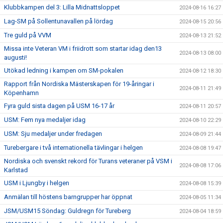
Klubbkampen del 3: Lilla Midnattsloppet
2024-08-16 16:27
Lag-SM på Sollentunavallen på lördag
2024-08-15 20:56
Tre guld på VVM
2024-08-13 21:52
Missa inte Veteran VM i friidrott som startar idag den13
2024-08-13 08:00
augusti!
Utökad ledning i kampen om SM-pokalen
2024-08-12 18:30
Rapport från Nordiska Mästerskapen för 19-åringar i
2024-08-11 21:49
Köpenhamn
Fyra guld sista dagen på USM 16-17 år
2024-08-11 20:57
USM: Fem nya medaljer idag
2024-08-10 22:29
USM: Sju medaljer under fredagen
2024-08-09 21:44
Turebergare i två internationella tävlingar i helgen
2024-08-08 19:47
Nordiska och svenskt rekord för Turans veteraner på VSM i
2024-08-08 17:06
Karlstad
USM i Ljungby i helgen
2024-08-08 15:39
Anmälan till höstens barngrupper har öppnat
2024-08-05 11:34
JSM/USM15 Söndag: Guldregn för Tureberg
2024-08-04 18:59