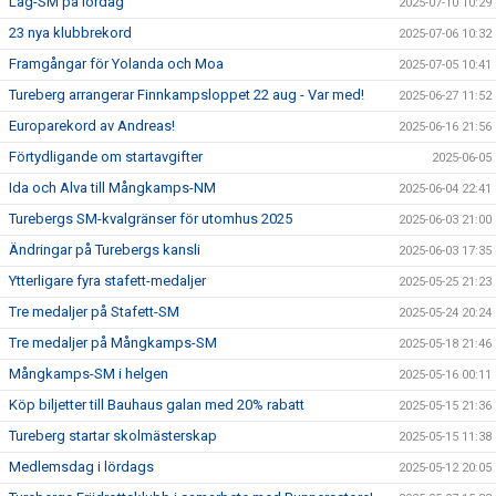
Lag-SM på lördag
2025-07-10 10:29
23 nya klubbrekord
2025-07-06 10:32
Framgångar för Yolanda och Moa
2025-07-05 10:41
Tureberg arrangerar Finnkampsloppet 22 aug - Var med!
2025-06-27 11:52
Europarekord av Andreas!
2025-06-16 21:56
Förtydligande om startavgifter
2025-06-05
Ida och Alva till Mångkamps-NM
2025-06-04 22:41
Turebergs SM-kvalgränser för utomhus 2025
2025-06-03 21:00
Ändringar på Turebergs kansli
2025-06-03 17:35
Ytterligare fyra stafett-medaljer
2025-05-25 21:23
Tre medaljer på Stafett-SM
2025-05-24 20:24
Tre medaljer på Mångkamps-SM
2025-05-18 21:46
Mångkamps-SM i helgen
2025-05-16 00:11
Köp biljetter till Bauhaus galan med 20% rabatt
2025-05-15 21:36
Tureberg startar skolmästerskap
2025-05-15 11:38
Medlemsdag i lördags
2025-05-12 20:05