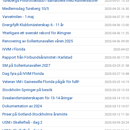
Turebergs Friidrottsklubb i samarbete med Runnersstore!
2025-05-07 15:33
Medlemsdag Tureberg 10/5
2025-04-25 16:30
Varvetmilen - 1 maj
2025-04-07 21:18
Energifyllt Klubbmästerskap 6 - 11 år
2025-04-06 12:00
Ytterligare ett svenskt rekord för Almgren
2025-04-06 11:25
Renovering av Sollentunavallen våren 2025
2025-04-06 09:00
IVVM i Florida
2025-04-02
Rapport från Förbundsårsmötet i Karlstad
2025-03-30 17:39
SM på Sollentunavallen 2027
2025-03-29 21:58
Dag fyra på IVVM Florida
2025-03-27 15:48
Veteran VM i Gainesville Florida pågår för fullt!
2025-03-25 14:19
Stockholm Springer på besök
2025-03-23 15:53
Svealandsmästerskapen för 13-14-åringar
2025-03-14 13:10
Dokumentation av 2024
2025-03-13 14:07
Priser på Gotland-Stockholms årsmöte
2025-03-12 11:50
USM i Skellefteå - dag 2
2025-03-09 20:24