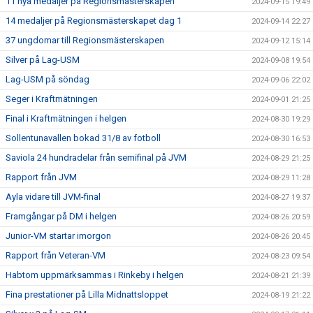
11 nya medaljer på Regionsmästerskapen
2024-09-15 19:49
14 medaljer på Regionsmästerskapet dag 1
2024-09-14 22:27
37 ungdomar till Regionsmästerskapen
2024-09-12 15:14
Silver på Lag-USM
2024-09-08 19:54
Lag-USM på söndag
2024-09-06 22:02
Seger i Kraftmätningen
2024-09-01 21:25
Final i Kraftmätningen i helgen
2024-08-30 19:29
Sollentunavallen bokad 31/8 av fotboll
2024-08-30 16:53
Saviola 24 hundradelar från semifinal på JVM
2024-08-29 21:25
Rapport från JVM
2024-08-29 11:28
Ayla vidare till JVM-final
2024-08-27 19:37
Framgångar på DM i helgen
2024-08-26 20:59
Junior-VM startar imorgon
2024-08-26 20:45
Rapport från Veteran-VM
2024-08-23 09:54
Habtom uppmärksammas i Rinkeby i helgen
2024-08-21 21:39
Fina prestationer på Lilla Midnattsloppet
2024-08-19 21:22