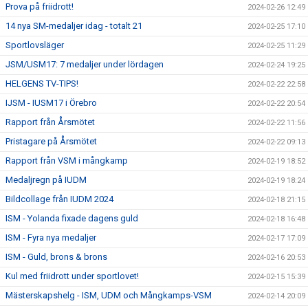
Prova på friidrott!
2024-02-26 12:49
14 nya SM-medaljer idag - totalt 21
2024-02-25 17:10
Sportlovsläger
2024-02-25 11:29
JSM/USM17: 7 medaljer under lördagen
2024-02-24 19:25
HELGENS TV-TIPS!
2024-02-22 22:58
IJSM - IUSM17 i Örebro
2024-02-22 20:54
Rapport från Årsmötet
2024-02-22 11:56
Pristagare på Årsmötet
2024-02-22 09:13
Rapport från VSM i mångkamp
2024-02-19 18:52
Medaljregn på IUDM
2024-02-19 18:24
Bildcollage från IUDM 2024
2024-02-18 21:15
ISM - Yolanda fixade dagens guld
2024-02-18 16:48
ISM - Fyra nya medaljer
2024-02-17 17:09
ISM - Guld, brons & brons
2024-02-16 20:53
Kul med friidrott under sportlovet!
2024-02-15 15:39
Mästerskapshelg - ISM, UDM och Mångkamps-VSM
2024-02-14 20:09