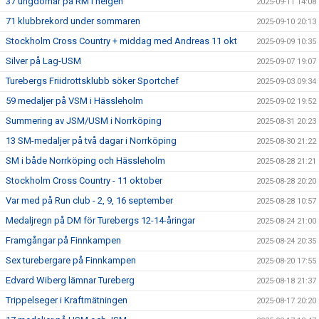
37 ungdomar på RM i helgen
2025-09-11 14:08
71 klubbrekord under sommaren
2025-09-10 20:13
Stockholm Cross Country + middag med Andreas 11 okt
2025-09-09 10:35
Silver på Lag-USM
2025-09-07 19:07
Turebergs Friidrottsklubb söker Sportchef
2025-09-03 09:34
59 medaljer på VSM i Hässleholm
2025-09-02 19:52
Summering av JSM/USM i Norrköping
2025-08-31 20:23
13 SM-medaljer på två dagar i Norrköping
2025-08-30 21:22
SM i både Norrköping och Hässleholm
2025-08-28 21:21
Stockholm Cross Country - 11 oktober
2025-08-28 20:20
Var med på Run club - 2, 9, 16 september
2025-08-28 10:57
Medaljregn på DM för Turebergs 12-14-åringar
2025-08-24 21:00
Framgångar på Finnkampen
2025-08-24 20:35
Sex turebergare på Finnkampen
2025-08-20 17:55
Edvard Wiberg lämnar Tureberg
2025-08-18 21:37
Trippelseger i Kraftmätningen
2025-08-17 20:20