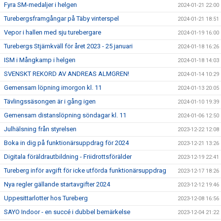
Fyra SM-medaljer i helgen
2024-01-21 22:00
Turebergsframgångar på Täby vinterspel
2024-01-21 18:51
Vepor i hallen med sju turebergare
2024-01-19 16:00
Turebergs Stjärnkväll för året 2023 - 25 januari
2024-01-18 16:26
ISM i Mångkamp i helgen
2024-01-18 14:03
SVENSKT REKORD AV ANDREAS ALMGREN!
2024-01-14 10:29
Gemensam löpning imorgon kl. 11
2024-01-13 20:05
Tävlingssäsongen är i gång igen
2024-01-10 19:39
Gemensam distanslöpning söndagar kl. 11
2024-01-06 12:50
Julhälsning från styrelsen
2023-12-22 12:08
Boka in dig på funktionärsuppdrag för 2024
2023-12-21 13:26
Digitala föräldrautbildning - Friidrottsförälder
2023-12-19 22:41
Tureberg inför avgift för icke utförda funktionärsuppdrag
2023-12-17 18:26
Nya regler gällande startavgifter 2024
2023-12-12 19:46
Uppesittarlotter hos Tureberg
2023-12-08 16:56
SAYO Indoor - en succé i dubbel bemärkelse
2023-12-04 21:22