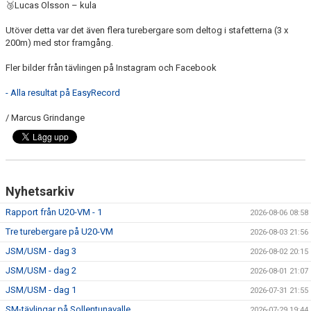
🥉
Lucas Olsson – kula
Utöver detta var det även flera turebergare som deltog i stafetterna (3 x
200m) med stor framgång.
Fler bilder från tävlingen på Instagram och Facebook
- Alla resultat på EasyRecord
/ Marcus Grindange
Nyhetsarkiv
Rapport från U20-VM - 1
2026-08-06 08:58
Tre turebergare på U20-VM
2026-08-03 21:56
JSM/USM - dag 3
2026-08-02 20:15
JSM/USM - dag 2
2026-08-01 21:07
JSM/USM - dag 1
2026-07-31 21:55
SM-tävlingar på Sollentunavalle
2026-07-29 19:44