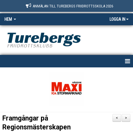
ANMÄLAN TILL TUREBERGS FRIIDROTTSSKOLA 2026
HEM
LOGGA IN
START
NYHETER
OM OSS
BOKNINGSSIDAN
Framgångar på
<
>
MEDLEM
Regionsmästerskapen