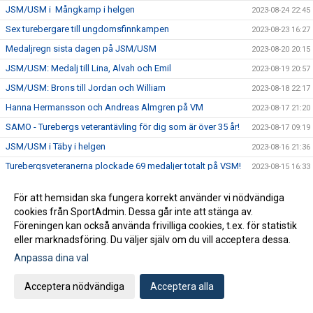
JSM/USM i Mångkamp i helgen
2023-08-24 22:45
Sex turebergare till ungdomsfinnkampen
2023-08-23 16:27
Medaljregn sista dagen på JSM/USM
2023-08-20 20:15
JSM/USM: Medalj till Lina, Alvah och Emil
2023-08-19 20:57
JSM/USM: Brons till Jordan och William
2023-08-18 22:17
Hanna Hermansson och Andreas Almgren på VM
2023-08-17 21:20
SAMO - Turebergs veterantävling för dig som är över 35 år!
2023-08-17 09:19
JSM/USM i Täby i helgen
2023-08-16 21:36
Turebergsveteranerna plockade 69 medaljer totalt på VSM!
2023-08-15 16:33
Årsbästa på 1500 för Yolanda Ngarambe
2023-08-14 10:34
För att hemsidan ska fungera korrekt använder vi nödvändiga
14 nya SM-medaljer - totalt 29 medaljer
2023-08-13 18:44
cookies från SportAdmin. Dessa går inte att stänga av.
Spektakulär stavseger för Jacob Semb-Josefson på USM
Föreningen kan också använda frivilliga cookies, t.ex. för statistik
2023-08-12 19:02
eller marknadsföring. Du väljer själv om du vill acceptera dessa.
Åtta medaljer på JSM/USM på fredagen
2023-08-11 22:17
Anpassa dina val
Inbjudan till grenkväll - Gång!
2023-08-11 15:52
Emma sexa på stafetten på JEM
2023-08-10 22:12
Acceptera nödvändiga
Acceptera alla
Succé för Ayla Hallberg Hossain i Jerusalem
2023-08-10 09:11