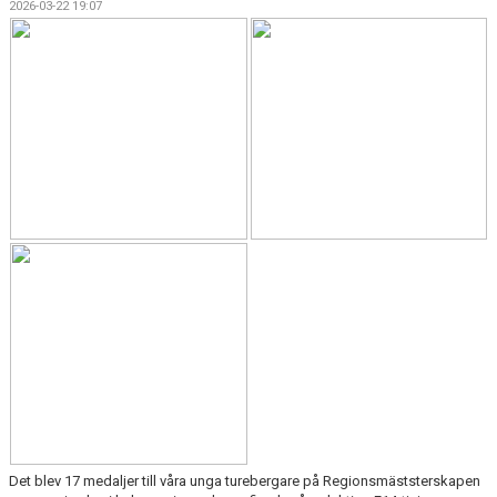
2026-03-22 19:07
ARRANGEMANG
STATISTIK & RESULTAT
FUNKTIONÄR
TÄVLINGAR
KONTAKT
UTBILDNING
KALENDER
Det blev 17 medaljer till våra unga turebergare på Regionsmäststerskapen