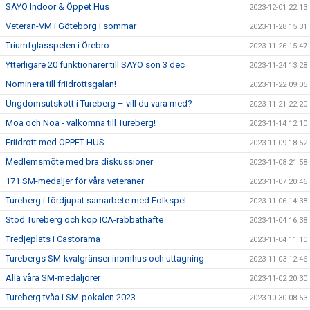
SAYO Indoor & Öppet Hus
2023-12-01 22:13
Veteran-VM i Göteborg i sommar
2023-11-28 15:31
Triumfglasspelen i Örebro
2023-11-26 15:47
Ytterligare 20 funktionärer till SAYO sön 3 dec
2023-11-24 13:28
Nominera till friidrottsgalan!
2023-11-22 09:05
Ungdomsutskott i Tureberg – vill du vara med?
2023-11-21 22:20
Moa och Noa - välkomna till Tureberg!
2023-11-14 12:10
Friidrott med ÖPPET HUS
2023-11-09 18:52
Medlemsmöte med bra diskussioner
2023-11-08 21:58
171 SM-medaljer för våra veteraner
2023-11-07 20:46
Tureberg i fördjupat samarbete med Folkspel
2023-11-06 14:38
Stöd Tureberg och köp ICA-rabbathäfte
2023-11-04 16:38
Tredjeplats i Castorama
2023-11-04 11:10
Turebergs SM-kvalgränser inomhus och uttagning
2023-11-03 12:46
Alla våra SM-medaljörer
2023-11-02 20:30
Tureberg tvåa i SM-pokalen 2023
2023-10-30 08:53