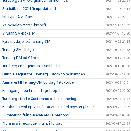
Turebergs SM-kvalgränser för inomhus
2024-11-28 22:27
Statistik för 2024 är uppdaterad
2024-11-28 19:47
Intervju - Alva Back
2024-11-26 22:11
Välbesökt veteran-kickoff
2024-11-18 18:32
Vi vann SM-pokalen!
2024-11-01 17:50
Fyra medaljer på Terräng-SM
2024-10-26 21:33
Terräng-SM i helgen
2024-10-25 21:53
Terräng-DM på Gärdet
2024-10-19 15:50
Tureberg engagerar sig i samhället
2024-10-11 09:26
Dubbla segrar för Tureberg i Stockholmskampen
2024-10-06 19:00
Anmäl er till Terräng-DM Lördag 19 oktober
2024-10-03 10:01
Framgångar på Lilla Lidingöloppet
2024-09-29 20:00
Turebergs tredje Castorama och summering
2024-09-23 16:37
Klubbmästerskap 7-11 år på vallen med mycket glädje
2024-09-22 16:29
Summering från Veteran VM i Göteborg!
2024-09-20 07:30
"Turans slå rekordtävling" på lördag
2024-09-17 20:59