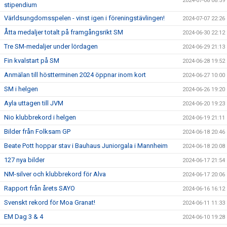
2024-07-08 08:59
stipendium
Världsungdomsspelen - vinst igen i föreningstävlingen!
2024-07-07 22:26
Åtta medaljer totalt på framgångsrikt SM
2024-06-30 22:12
Tre SM-medaljer under lördagen
2024-06-29 21:13
Fin kvalstart på SM
2024-06-28 19:52
Anmälan till höstterminen 2024 öppnar inom kort
2024-06-27 10:00
SM i helgen
2024-06-26 19:20
Ayla uttagen till JVM
2024-06-20 19:23
Nio klubbrekord i helgen
2024-06-19 21:11
Bilder från Folksam GP
2024-06-18 20:46
Beate Pott hoppar stav i Bauhaus Juniorgala i Mannheim
2024-06-18 20:08
127 nya bilder
2024-06-17 21:54
NM-silver och klubbrekord för Alva
2024-06-17 20:06
Rapport från årets SAYO
2024-06-16 16:12
Svenskt rekord för Moa Granat!
2024-06-11 11:33
EM Dag 3 & 4
2024-06-10 19:28