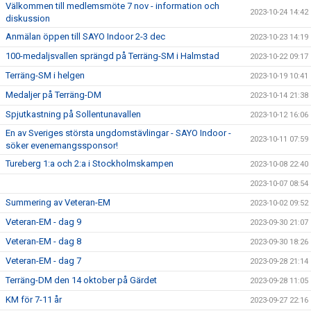
Välkommen till medlemsmöte 7 nov - information och
2023-10-24 14:42
diskussion
Anmälan öppen till SAYO Indoor 2-3 dec
2023-10-23 14:19
100-medaljsvallen sprängd på Terräng-SM i Halmstad
2023-10-22 09:17
Terräng-SM i helgen
2023-10-19 10:41
Medaljer på Terräng-DM
2023-10-14 21:38
Spjutkastning på Sollentunavallen
2023-10-12 16:06
En av Sveriges största ungdomstävlingar - SAYO Indoor -
2023-10-11 07:59
söker evenemangssponsor!
Tureberg 1:a och 2:a i Stockholmskampen
2023-10-08 22:40
2023-10-07 08:54
Summering av Veteran-EM
2023-10-02 09:52
Veteran-EM - dag 9
2023-09-30 21:07
Veteran-EM - dag 8
2023-09-30 18:26
Veteran-EM - dag 7
2023-09-28 21:14
Terräng-DM den 14 oktober på Gärdet
2023-09-28 11:05
KM för 7-11 år
2023-09-27 22:16