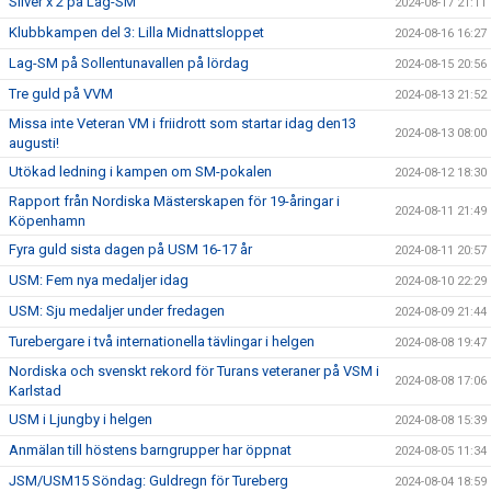
Silver x 2 på Lag-SM
2024-08-17 21:11
Klubbkampen del 3: Lilla Midnattsloppet
2024-08-16 16:27
Lag-SM på Sollentunavallen på lördag
2024-08-15 20:56
Tre guld på VVM
2024-08-13 21:52
Missa inte Veteran VM i friidrott som startar idag den13
2024-08-13 08:00
augusti!
Utökad ledning i kampen om SM-pokalen
2024-08-12 18:30
Rapport från Nordiska Mästerskapen för 19-åringar i
2024-08-11 21:49
Köpenhamn
Fyra guld sista dagen på USM 16-17 år
2024-08-11 20:57
USM: Fem nya medaljer idag
2024-08-10 22:29
USM: Sju medaljer under fredagen
2024-08-09 21:44
Turebergare i två internationella tävlingar i helgen
2024-08-08 19:47
Nordiska och svenskt rekord för Turans veteraner på VSM i
2024-08-08 17:06
Karlstad
USM i Ljungby i helgen
2024-08-08 15:39
Anmälan till höstens barngrupper har öppnat
2024-08-05 11:34
JSM/USM15 Söndag: Guldregn för Tureberg
2024-08-04 18:59