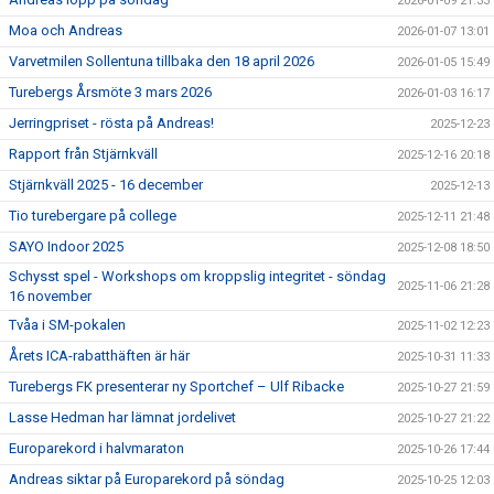
2026-01-09 21:33
Moa och Andreas
2026-01-07 13:01
Varvetmilen Sollentuna tillbaka den 18 april 2026
2026-01-05 15:49
Turebergs Årsmöte 3 mars 2026
2026-01-03 16:17
Jerringpriset - rösta på Andreas!
2025-12-23
Rapport från Stjärnkväll
2025-12-16 20:18
Stjärnkväll 2025 - 16 december
2025-12-13
Tio turebergare på college
2025-12-11 21:48
SAYO Indoor 2025
2025-12-08 18:50
Schysst spel - Workshops om kroppslig integritet - söndag
2025-11-06 21:28
16 november
Tvåa i SM-pokalen
2025-11-02 12:23
Årets ICA-rabatthäften är här
2025-10-31 11:33
Turebergs FK presenterar ny Sportchef – Ulf Ribacke
2025-10-27 21:59
Lasse Hedman har lämnat jordelivet
2025-10-27 21:22
Europarekord i halvmaraton
2025-10-26 17:44
Andreas siktar på Europarekord på söndag
2025-10-25 12:03