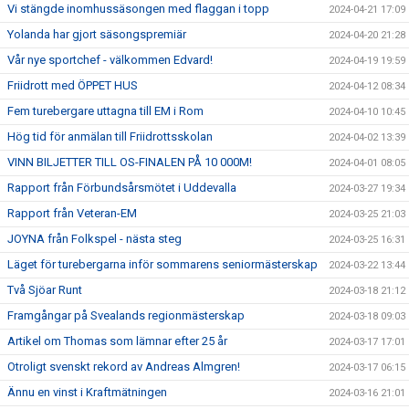
Vi stängde inomhussäsongen med flaggan i topp
2024-04-21 17:09
Yolanda har gjort säsongspremiär
2024-04-20 21:28
Vår nye sportchef - välkommen Edvard!
2024-04-19 19:59
Friidrott med ÖPPET HUS
2024-04-12 08:34
Fem turebergare uttagna till EM i Rom
2024-04-10 10:45
Hög tid för anmälan till Friidrottsskolan
2024-04-02 13:39
VINN BILJETTER TILL OS-FINALEN PÅ 10 000M!
2024-04-01 08:05
Rapport från Förbundsårsmötet i Uddevalla
2024-03-27 19:34
Rapport från Veteran-EM
2024-03-25 21:03
JOYNA från Folkspel - nästa steg
2024-03-25 16:31
Läget för turebergarna inför sommarens seniormästerskap
2024-03-22 13:44
Två Sjöar Runt
2024-03-18 21:12
Framgångar på Svealands regionmästerskap
2024-03-18 09:03
Artikel om Thomas som lämnar efter 25 år
2024-03-17 17:01
Otroligt svenskt rekord av Andreas Almgren!
2024-03-17 06:15
Ännu en vinst i Kraftmätningen
2024-03-16 21:01