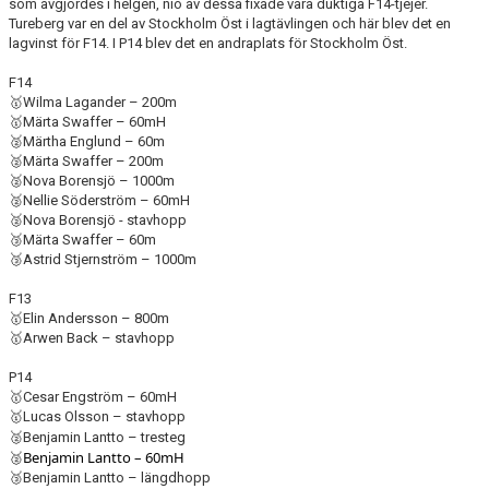
som avgjordes i helgen, nio av dessa fixade våra duktiga F14-tjejer.
Tureberg var en del av Stockholm Öst i lagtävlingen och här blev det en
lagvinst för F14. I P14 blev det en andraplats för Stockholm Öst.
F14
🥇
Wilma Lagander – 200m
🥇
Märta Swaffer – 60mH
🥈
Märtha Englund – 60m
🥈
Märta Swaffer – 200m
🥈
Nova Borensjö – 1000m
🥈
Nellie Söderström – 60mH
🥈
Nova Borensjö - stavhopp
🥉
Märta Swaffer – 60m
🥉
Astrid Stjernström – 1000m
F13
🥇
Elin Andersson – 800m
🥇
Arwen Back – stavhopp
P14
🥇
Cesar Engström – 60mH
🥇
Lucas Olsson – stavhopp
🥈
Benjamin Lantto – tresteg
Benjamin Lantto – 60mH
🥈
🥉
Benjamin Lantto – längdhopp