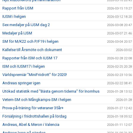
2026-03-16 20:45
Rapport från USM
2026-03-15 19:27
IUSM i helgen
2026-03-12 18:20
Sex medaljer på IJSM dag 2
2026-03-08 20:47
Medaljer på IJSM
2026-03-07 21:46
SM för M/K22 och P/F19 i helgen
2026-03-04 20:57
Kallelse till Årsmöte och dokument
2026-03-02
Rapporter från ISM och IUSM 17
2026-02-28 22:08
ISM och IUSM17 i helgen
2026-02-25 20:28
Världspremiär "MiniFriidrott" för 2020!
2026-02-23 10:56
Andreas springer igen
2026-02-22 08:41
Utökad statistik med "Bästa genom tiderna" för Inomhus
2026-01-28 13:52
Vetern-SM och Mångkamps-SM i helgen
2026-01-28
Prova-på-träning för veteraner 35år+
2026-01-27 12:42
Försäljning i friidrottshallen på lördag
2026-01-18 09:52
Andreas, Abel & Meron i Valencia
2026-01-11 12:07
Andreas lopp på söndag