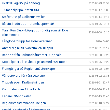
Kval till Lag-SM på söndag
2026-05-23 21:59
15 medaljer på Stafett-SM
2026-05-17 18:05
Stafett-SM på Sollentunavallen
2026-05-14 16:17
Bålsta Stadslopp = utomhuspremiär!
2026-04-26 19:14
Turan Run Club - Löpgrupp för dig som vill löpa
2026-04-08 17:10
tillsammans
Långlöpargrupp för äldre veteraner
2026-04-06
Anmäl dig nu till Varvetmilen 18 april
2026-03-31 20:17
Rapport från Förbundsårsmötet i Uppsala
2026-03-30 13:28
Köp biljetter till Bauhaus galan med 20% rabatt
2026-03-26 11:25
Framgångar på Regionsmästerskapen
2026-03-22 19:07
Världsrekord för våra veteraner
2026-03-22 09:33
Trippelseger i Kraftmätningen
2026-03-21 20:47
Kraftmätningen 17 på lördag
2026-03-20 21:47
Ledare i SM-pokalen
2026-03-19 21:40
Regionsmästerskapen i helgen
2026-03-18 22:27
Nytt klubbrekord på halvmarathon