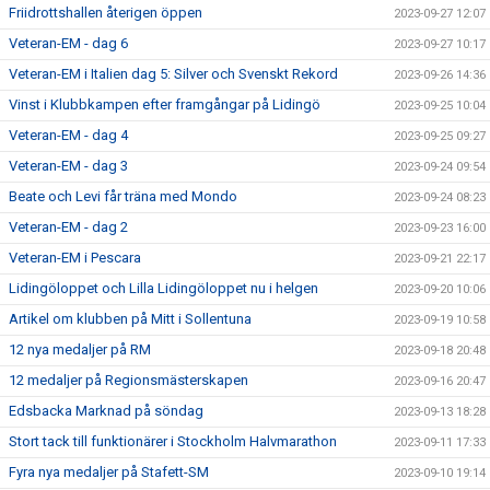
Friidrottshallen återigen öppen
2023-09-27 12:07
Veteran-EM - dag 6
2023-09-27 10:17
Veteran-EM i Italien dag 5: Silver och Svenskt Rekord
2023-09-26 14:36
Vinst i Klubbkampen efter framgångar på Lidingö
2023-09-25 10:04
Veteran-EM - dag 4
2023-09-25 09:27
Veteran-EM - dag 3
2023-09-24 09:54
Beate och Levi får träna med Mondo
2023-09-24 08:23
Veteran-EM - dag 2
2023-09-23 16:00
Veteran-EM i Pescara
2023-09-21 22:17
Lidingöloppet och Lilla Lidingöloppet nu i helgen
2023-09-20 10:06
Artikel om klubben på Mitt i Sollentuna
2023-09-19 10:58
12 nya medaljer på RM
2023-09-18 20:48
12 medaljer på Regionsmästerskapen
2023-09-16 20:47
Edsbacka Marknad på söndag
2023-09-13 18:28
Stort tack till funktionärer i Stockholm Halvmarathon
2023-09-11 17:33
Fyra nya medaljer på Stafett-SM
2023-09-10 19:14