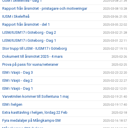
USM i Skellefteå - dag 1
2025-03-08 21:34
Rapport från årsmötet - pristagare och motiveringar
2025-03-08 10:28
IUSM i Skelefteå
2025-03-06 21:05
Rapport från årsmötet - del 1
2025-03-05 22:02
IJSM/IUSM17 i Göteborg - Dag 2
2025-03-02 21:28
IJSM/IUSM17 i Göteborg - Dag 1
2025-03-01 22:11
Stor trupp till IJSM - IUSM17 i Göteborg
2025-02-27 19:15
Dokument till årsmötet 2025 - 4 mars
2025-02-26
Prova på pass för vuxna/veteraner
2025-02-25
ISM i Växjö - Dag 3
2025-02-23 22:20
ISM i Växjö - dag 2
2025-02-22 22:27
ISM i Växjö - Dag 1
2025-02-22 12:01
Varvetmilen kommer till Sollentuna 1 maj
2025-02-19 21:40
ISM i helgen
2025-02-19 17:40
Extra kasttävling i helgen, lördag 22 Feb
2025-02-18
Fyra medalaljer på Mångkamps-SM
2025-02-16 18:57