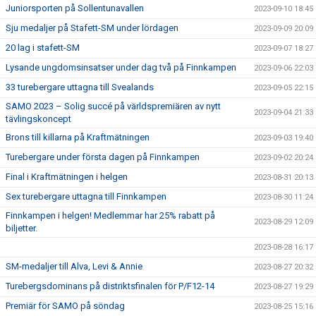
Juniorsporten på Sollentunavallen
2023-09-10 18:45
Sju medaljer på Stafett-SM under lördagen
2023-09-09 20:09
20 lag i stafett-SM
2023-09-07 18:27
Lysande ungdomsinsatser under dag två på Finnkampen
2023-09-06 22:03
33 turebergare uttagna till Svealands
2023-09-05 22:15
SAMO 2023 – Solig succé på världspremiären av nytt
2023-09-04 21:33
tävlingskoncept
Brons till killarna på Kraftmätningen
2023-09-03 19:40
Turebergare under första dagen på Finnkampen
2023-09-02 20:24
Final i Kraftmätningen i helgen
2023-08-31 20:13
Sex turebergare uttagna till Finnkampen
2023-08-30 11:24
Finnkampen i helgen! Medlemmar har 25% rabatt på
2023-08-29 12:09
biljetter.
2023-08-28 16:17
SM-medaljer till Alva, Levi & Annie
2023-08-27 20:32
Turebergsdominans på distriktsfinalen för P/F12-14
2023-08-27 19:29
Premiär för SAMO på söndag
2023-08-25 15:16