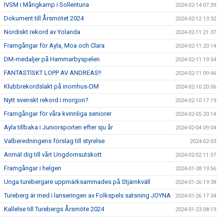
IVSM i Mångkamp i Sollentuna
2024-02-14 07:39
Dokument till Årsmötet 2024
2024-02-12 13:32
Nordiskt rekord av Yolanda
2024-02-11 21:37
Framgångar för Ayla, Moa och Clara
2024-02-11 20:14
DM-medaljer på Hammarbyspelen
2024-02-11 19:54
FANTASTISKT LOPP AV ANDREAS!!
2024-02-11 09:46
Klubbrekordslakt på inomhus-DM
2024-02-10 20:06
Nytt svenskt rekord i morgon?
2024-02-10 17:19
Framgångar för våra kvinnliga seniorer
2024-02-05 20:14
Ayla tillbaka i Juniorsporten efter sju år
2024-02-04 09:04
Valberedningens förslag till styrelse
2024-02-03
Anmäl dig till vårt Ungdomsutskott
2024-02-02 11:57
Framgångar i helgen
2024-01-28 19:56
Unga turebergare uppmärksammades på Stjärnkväll
2024-01-26 19:38
Tureberg är med i lanseringen av Folkspels satsning JOYNA
2024-01-26 17:34
Kallelse till Turebergs Årsmöte 2024
2024-01-23 08:19