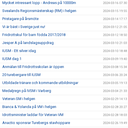
Mycket intressant lopp - Andreas på 10000m
2024-03-16 07:30
Svealands Regionsmästerskap (RM) i helgen
2024-03-15 19:55
Pristagare på årsmöte
2024-03-14 17:17
Vi är bäst i Sverige just nu!
2024-03-12 21:05
Friidrottskul för barn födda 2017/2018
2024-03-12 18:50
Jesper A på landslagsuppdrag
2024-03-10 21:03
IUSM - Ett silver idag
2024-03-10 18:48
IUSM dag 1
2024-03-09 19:40
Anmälan till Friidrottsskolan är öppen
2024-03-08 15:34
20 turebergare till IUSM
2024-03-06 20:24
Utbildade tränare och kommande utbildningar
2024-03-05 19:13
Medaljregn på IVSM i Varberg
2024-03-04 21:33
Veteran-SM i helgen
2024-02-29 14:13
Bianca & Yolanda på VM i helgen
2024-02-28 20:27
Idrottsminister laddar för Veteran-VM
2024-02-28 18:03
Anactio sponsrar Turebergs stavhoppare
2024-02-26 19:49