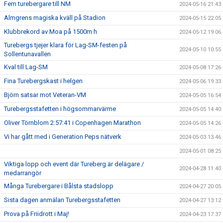
Fem turebergare till NM
2024-05-16 21:43
Almgrens magiska kväll på Stadion
2024-05-15 22:05
Klubbrekord av Moa på 1500m h
2024-05-12 19:06
Turebergs tjejer klara för Lag-SM-festen på
2024-05-10 10:55
Sollentunavallen
Kval till Lag-SM
2024-05-08 17:26
Fina Turebergskast i helgen
2024-05-06 19:33
Björn satsar mot Veteran-VM
2024-05-05 16:54
Turebergsstafetten i högsommarvärme
2024-05-05 14:40
Oliver Törnblom 2:57:41 i Copenhagen Marathon
2024-05-05 14:26
Vi har gått med i Generation Peps nätverk
2024-05-03 13:46
2024-05-01 08:25
Viktiga lopp och event där Tureberg är delägare /
2024-04-28 11:40
medarrangör
Många Turebergare i Bålsta stadslopp
2024-04-27 20:05
Sista dagen anmälan Turebergsstafetten
2024-04-27 13:12
Prova på Friidrott i Maj!
2024-04-23 17:37