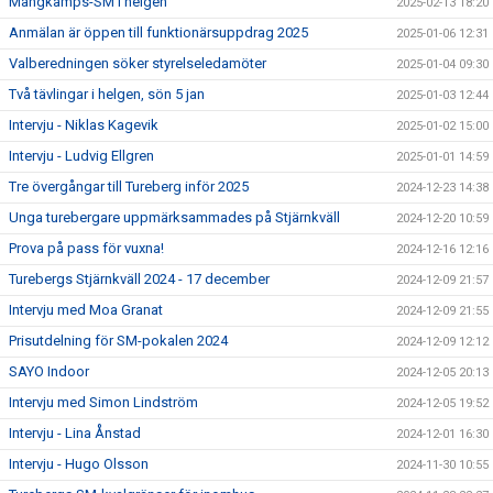
Mångkamps-SM i helgen
2025-02-13 18:20
Anmälan är öppen till funktionärsuppdrag 2025
2025-01-06 12:31
Valberedningen söker styrelseledamöter
2025-01-04 09:30
Två tävlingar i helgen, sön 5 jan
2025-01-03 12:44
Intervju - Niklas Kagevik
2025-01-02 15:00
Intervju - Ludvig Ellgren
2025-01-01 14:59
Tre övergångar till Tureberg inför 2025
2024-12-23 14:38
Unga turebergare uppmärksammades på Stjärnkväll
2024-12-20 10:59
Prova på pass för vuxna!
2024-12-16 12:16
Turebergs Stjärnkväll 2024 - 17 december
2024-12-09 21:57
Intervju med Moa Granat
2024-12-09 21:55
Prisutdelning för SM-pokalen 2024
2024-12-09 12:12
SAYO Indoor
2024-12-05 20:13
Intervju med Simon Lindström
2024-12-05 19:52
Intervju - Lina Ånstad
2024-12-01 16:30
Intervju - Hugo Olsson
2024-11-30 10:55