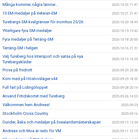
Många kommer, några lämnar...
2025-10-25 11:47
13 EM-medaljer på Veteran-EM
2025-10-21 21:47
Turebergs SM-kvalgränser för inomhus 25/26
2025-10-20 18:49
Ytterligare fyra SM-medaljer
2025-10-19 19:42
Fyra medaljer på Terräng-SM
2025-10-18 20:00
Terräng-SM i helgen
2025-10-16 21:31
Välj Tureberg hos Intersport och satsa på nya
2025-10-15 14:24
Turebergskläder
Prova på friidrott
2025-09-29 23:36
Kom med på Höslovsläger v44
2025-09-29 18:35
Full fart på Lidingöloppet
2025-09-28 20:14
Använd Fritidskortet med Tureberg
2025-09-26 14:03
Välkommen hem Andreas!
2025-09-23
Stockholm Cross Country
2025-09-16
Dunder, åska och medaljer på Svealandsmästerskapen
2025-09-15 13:34
Andreas och Moa är redo för VM
2025-09-11 15:19