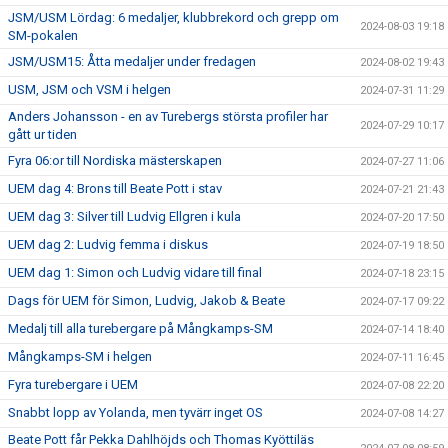
JSM/USM Lördag: 6 medaljer, klubbrekord och grepp om
2024-08-03 19:18
SM-pokalen
JSM/USM15: Åtta medaljer under fredagen
2024-08-02 19:43
USM, JSM och VSM i helgen
2024-07-31 11:29
Anders Johansson - en av Turebergs största profiler har
2024-07-29 10:17
gått ur tiden
Fyra 06:or till Nordiska mästerskapen
2024-07-27 11:06
UEM dag 4: Brons till Beate Pott i stav
2024-07-21 21:43
UEM dag 3: Silver till Ludvig Ellgren i kula
2024-07-20 17:50
UEM dag 2: Ludvig femma i diskus
2024-07-19 18:50
UEM dag 1: Simon och Ludvig vidare till final
2024-07-18 23:15
Dags för UEM för Simon, Ludvig, Jakob & Beate
2024-07-17 09:22
Medalj till alla turebergare på Mångkamps-SM
2024-07-14 18:40
Mångkamps-SM i helgen
2024-07-11 16:45
Fyra turebergare i UEM
2024-07-08 22:20
Snabbt lopp av Yolanda, men tyvärr inget OS
2024-07-08 14:27
Beate Pott får Pekka Dahlhöjds och Thomas Kyöttiläs